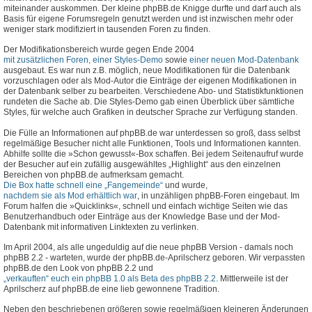
miteinander auskommen. Der kleine phpBB.de Knigge durfte und darf auch als
Basis für eigene Forumsregeln genutzt werden und ist inzwischen mehr oder
weniger stark modifiziert in tausenden Foren zu finden.
Der Modifikationsbereich wurde gegen Ende 2004
mit zusätzlichen Foren, einer Styles-Demo
sowie
einer neuen Mod-Datenbank
ausgebaut. Es war nun z.B. möglich, neue Modifikationen für die Datenbank
vorzuschlagen oder als Mod-Autor die Einträge der eigenen Modifikationen in
der Datenbank selber zu bearbeiten. Verschiedene Abo- und Statistikfunktionen
rundeten die Sache ab. Die Styles-Demo gab einen Überblick über sämtliche
Styles, für welche auch Grafiken in deutscher Sprache zur Verfügung standen.
Die Fülle an Informationen auf phpBB.de war unterdessen so groß, dass selbst
regelmäßige Besucher nicht alle Funktionen, Tools und Informationen kannten.
Abhilfe sollte die »Schon gewusst«-Box schaffen. Bei jedem Seitenaufruf wurde
der Besucher auf ein zufällig ausgewähltes „Highlight“ aus den einzelnen
Bereichen von phpBB.de aufmerksam gemacht.
Die Box hatte schnell eine „Fangemeinde“
und wurde,
nachdem sie als Mod erhältlich war
, in unzähligen phpBB-Foren eingebaut. Im
Forum halfen die »Quicklinks«, schnell und einfach wichtige Seiten wie das
Benutzerhandbuch oder Einträge aus der Knowledge Base und der Mod-
Datenbank mit informativen Linktexten zu verlinken.
Im April 2004, als alle ungeduldig auf die neue phpBB Version - damals noch
phpBB 2.2 - warteten, wurde der phpBB.de-Aprilscherz geboren. Wir verpassten
phpBB.de den Look von phpBB 2.2 und
„verkauften“ euch ein phpBB 1.0 als Beta des phpBB 2.2
. Mittlerweile ist der
Aprilscherz auf phpBB.de eine lieb gewonnene Tradition.
Neben den beschriebenen größeren sowie regelmäßigen kleineren Änderungen