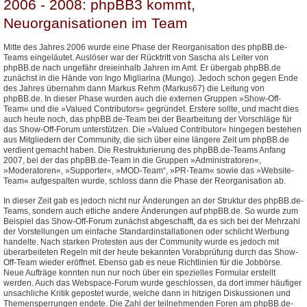
2006 - 2008: phpBB3 kommt,
Neuorganisationen im Team
Mitte des Jahres 2006 wurde eine Phase der Reorganisation des phpBB.de-
Teams eingeläutet. Auslöser war der Rücktritt von Sascha als Leiter von
phpBB.de nach ungefähr dreieinhalb Jahren im Amt. Er übergab phpBB.de
zunächst in die Hände von Ingo Migliarina (Mungo). Jedoch schon gegen Ende
des Jahres übernahm dann Markus Rehm (Markus67) die Leitung von
phpBB.de. In dieser Phase wurden auch die externen Gruppen »Show-Off-
Team« und die »Valued Contributors« gegründet. Erstere sollte, und macht dies
auch heute noch, das phpBB.de-Team bei der Bearbeitung der Vorschläge für
das Show-Off-Forum unterstützen. Die »Valued Contributor« hingegen bestehen
aus Mitgliedern der Community, die sich über eine längere Zeit um phpBB.de
verdient gemacht haben. Die Restrukturierung des phpBB.de-Teams Anfang
2007, bei der das phpBB.de-Team in die Gruppen »Administratoren«,
»Moderatoren«, »Supporter«, »MOD-Team“, »PR-Team« sowie das »Website-
Team« aufgespalten wurde, schloss dann die Phase der Reorganisation ab.
In dieser Zeit gab es jedoch nicht nur Änderungen an der Struktur des phpBB.de-
Teams, sondern auch etliche andere Änderungen auf phpBB.de. So wurde zum
Beispiel das Show-Off-Forum zunächst abgeschafft, da es sich bei der Mehrzahl
der Vorstellungen um einfache Standardinstallationen oder schlicht Werbung
handelte. Nach starken Protesten aus der Community wurde es jedoch mit
überarbeiteten Regeln mit der heute bekannten Vorabprüfung durch das Show-
Off-Team wieder eröffnet. Ebenso gab es neue Richtlinien für die Jobbörse.
Neue Aufträge konnten nun nur noch über ein spezielles Formular erstellt
werden. Auch das Webspace-Forum wurde geschlossen, da dort immer häufiger
unsachliche Kritik gepostet wurde, welche dann in hitzigen Diskussionen und
Themensperrungen endete. Die Zahl der teilnehmenden Foren am phpBB.de-