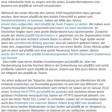
eine individuelle Note zu zeigen und die vielen Zusatzinformationen und -
features von phpBB.de sinnvoll einzubinden.
Während die ersten Monate des Jahres 2009 hauptsächlich dazu genutzt
wurden, dem neuen phpBB.de den letzten Feinschliff zu geben und
Kinderkrankheiten zu beheben
, haben wir Mitte des Jahres
erneut dazu aufgerufen, dem phpBB.de-Team Fragen zu stellen
. Wir haben eure
Fragen einige Zeit lang gesammelt und
haben sie dann beantwortet
. Im
Dezember folgten dann zwei große Meilensteine kurz nacheinander: Zunächst
wurde der Verein
phpBB Deutschland e.V.
gegründet, um die Organisation hinter
phpBB.de auf eine rechtlich sichere Basis zu stellen. Drei Tage später wurde
dann der
einmillionste Beitrag gepostet
, was wir natürlich gefeiert haben: der
Autor des „magischen“ Beitrags erhielt von uns einen Bertie. Einen Monat später
gab es dann auf phpBB.com eine große Neuerung: Nach sieben Jahren
wurde der Posten des phpBB-Entwicklungsleiters mit Nils Adermann (naderman)
neu besetzt
. Dies hatte zwar keine direkten Auswirkungen auf phpBB.de, aber die
Neubesetzung brachte frischen Wind in die Entwicklung von phpBB3 und somit
profitierte natürlich auch phpBB.de davon. Zudem war Nils auch etliche Jahre
ein Mitglied des phpBB.de-Teams.
Vor allem aufgrund der Tatsache, dass Internetnutzung an öffentlichen WLAN-
Hotspots inzwischen zur Normalität geworden ist und dort das Mithören von
unverschlüsseltem Netzwerkverkehr sehr einfach ist, haben wir im Januar 2010
einen
Testlauf mit HTTPS auf phpBB.de gestartet
und nachdem dieser keine
größeren Probleme verursacht hat, haben wir HTTPS dauerhaft aktiviert. Um
auch die letzte "Nicht-SSL-Lücke" zu schließen, haben wir im November dann
auch das
Einbinden von externen Bildern mittels [img]-BBCode deaktiviert
.
Durch diese beiden Maßnahmen ist das Surfen auf phpBB.de im Vergleich zu
den meisten anderen Webseiten im Internet um ein vielfaches sicherer