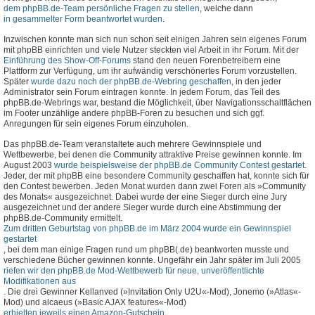
dem phpBB.de-Team persönliche Fragen zu stellen
, welche dann
in gesammelter Form beantwortet wurden
.
Inzwischen konnte man sich nun schon seit einigen Jahren sein eigenes Forum
mit phpBB einrichten und viele Nutzer steckten viel Arbeit in ihr Forum. Mit der
Einführung des Show-Off-Forums
stand den neuen Forenbetreibern eine
Plattform zur Verfügung, um ihr aufwändig verschönertes Forum vorzustellen.
Später
wurde dazu noch der phpBB.de-Webring geschaffen
, in den jeder
Administrator sein Forum eintragen konnte. In jedem Forum, das Teil des
phpBB.de-Webrings war, bestand die Möglichkeit, über Navigationsschaltflächen
im Footer unzählige andere phpBB-Foren zu besuchen und sich ggf.
Anregungen für sein eigenes Forum einzuholen.
Das phpBB.de-Team veranstaltete auch mehrere Gewinnspiele und
Wettbewerbe, bei denen die Community attraktive Preise gewinnen konnte. Im
August 2003
wurde beispielsweise der phpBB.de Community Contest gestartet
.
Jeder, der mit phpBB eine besondere Community geschaffen hat, konnte sich für
den Contest bewerben. Jeden Monat wurden dann zwei Foren als »Community
des Monats« ausgezeichnet. Dabei wurde der eine Sieger durch eine Jury
ausgezeichnet und der andere Sieger wurde durch eine Abstimmung der
phpBB.de-Community ermittelt.
Zum dritten Geburtstag von phpBB.de im März 2004 wurde ein Gewinnspiel
gestartet
, bei dem man einige Fragen rund um phpBB(.de) beantworten musste und
verschiedene Bücher gewinnen konnte. Ungefähr ein Jahr später im Juli 2005
riefen wir den phpBB.de Mod-Wettbewerb für neue, unveröffentlichte
Modifikationen aus
. Die drei Gewinner Kellanved (»Invitation Only U2U«-Mod), Jonemo (»Atlas«-
Mod) und alcaeus (»Basic AJAX features«-Mod)
erhielten jeweils einen Amazon-Gutschein
.