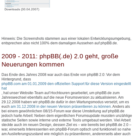
Downloads (30.04.2007)
Hinweis: Die Screenshots stammen aus einer lokalen Entwicklungsumgebung,
entsprechen also nicht 100% dem damaligen Aussehen auf phpBB.de.
2009 - 2011: phpBB(.de) 2.0 geht, große
Neuerungen kommen
Das Ende des Jahres 2008 war auch das Ende von phpBB 2.0: Vor dem
Hintergrund, dass
phpBB.com am 01.01.2009 den offiziellen Support für diese Version eingestellt
hat
, hat unser Website-Team auf Hochtouren gearbeitet, um phpBB.de zum
Jahreswechsel ebenfalls auf die neue Forumsversion zu aktualisieren. Am
29.12.2008 haben wir phpBB.de dafür in den Wartungsmodus versetzt, um es
euch
am 31.12.2008 in der neuen Version präsentieren zu können
. Anders als
bei einem gewöhnlichen 08/15-Forum war diese Umstellung auf phpBB.de
jedoch harte Arbeit: Neben dem eigentlichen Forumsupdate mussten unzählige
statische Seiten sowie interne und externe Tools umgebaut werden. Viel Arbeit
steckte auch im neuen Design, dessen Ziel es – wie bereits bei phpBB.de 2.0 –
war, einerseits Interessenten ein phpBB-Forum optisch und funktionell so nahe
am Auslieferungszustand wie möglich zu präsentieren, andererseits aber auch