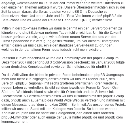
angelegt, welches dann im Laufe der Zeit immer wieder in weitere Unterforen zu
den einzelnen Themen aufgeteilt wurde. Unsere Übersetzer machten sich zu der
Zeit langsam daran, die Sprachdateien von phpBB 3 ins Deutsche zu
übersetzen. Nach fast einem Jahr und fünf Beta-Versionen verließ phpBB 3 die
Beta-Phase und es wurde der Release Candidate 1 (RC1) veröffentlicht.
Mitten in der RC-Phase hatten wir dann leider mit einigen Serverproblemen zu
kämpfen und phpBB.de war mehrere Tage nicht erreichbar. Um für die Zukunft
besser gerüstet zu sein, zogen wir auf einen neuen Server, der uns von der
Firma Speedbone zur Verfügung gestellt wurde, um. Vor diesem Hintergrund
entschlossen wir uns dazu, ein eigenständiges Server-Team zu gründen,
welches in der damaligen Form heute jedoch nicht mehr existiert.
Passend zur Weihnachtszeit wurde die Community von der phpBB Group im
Dezember 2007 mit der phpBB 3 Gold-Version beschenkt. Im Januar 2008 folgte
unser deutsches Komplettpaket sowie der Schnelleinstieg für phpBB 3.
Da die Aktitiväten der bisher in privaten Foren beheimateten phpBB Usergroups
mehr und mehr zurückgingen, entschlossen wir uns im Oktober 2007, den
Bereich »phpBB Regional« mit sechs größeren öffentlichen Foren wieder zu
neuem Leben zu verhelfen. Es gibt seitdem jeweils ein Forum für Nord-, Ost-,
Süd- und Westdeutschland sowie eins für Österreich und die Schweiz inkl.
Liechtenstein. Außerdem entschlossen wir uns zusammen mit der phpBB Group
dazu, phpBB auch außerhalb des World Wide Web zu vertreten und nahmen mit
einem Messestand auf dem Linuxtag 2008 in Berlin teil. Als gesponsertes Projekt
teilten wir uns den Stand mit den Kollegen von Joomla. So konnten wir neue
Kontakte knüpfen und ihr hattet die Gelegenheit, den einen oder anderen
phpBB-Entwickler oder auch einige der Leute hinter phpBB.de und phpBB.com
kennenzulernen.