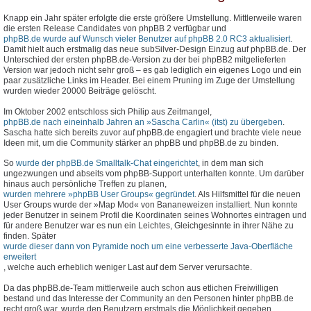
Knapp ein Jahr später erfolgte die erste größere Umstellung. Mittlerweile waren
die ersten Release Candidates von phpBB 2 verfügbar und
phpBB.de wurde auf Wunsch vieler Benutzer auf phpBB 2.0 RC3 aktualisiert
.
Damit hielt auch erstmalig das neue subSilver-Design Einzug auf phpBB.de. Der
Unterschied der ersten phpBB.de-Version zu der bei phpBB2 mitgelieferten
Version war jedoch nicht sehr groß – es gab lediglich ein eigenes Logo und ein
paar zusätzliche Links im Header. Bei einem Pruning im Zuge der Umstellung
wurden wieder 20000 Beiträge gelöscht.
Im Oktober 2002 entschloss sich Philip aus Zeitmangel,
phpBB.de nach eineinhalb Jahren an »Sascha Carlin« (itst) zu übergeben
.
Sascha hatte sich bereits zuvor auf phpBB.de engagiert und brachte viele neue
Ideen mit, um die Community stärker an phpBB und phpBB.de zu binden.
So
wurde der phpBB.de Smalltalk-Chat eingerichtet
, in dem man sich
ungezwungen und abseits vom phpBB-Support unterhalten konnte. Um darüber
hinaus auch persönliche Treffen zu planen,
wurden mehrere »phpBB User Groups« gegründet
. Als Hilfsmittel für die neuen
User Groups wurde der »Map Mod« von Bananeweizen installiert. Nun konnte
jeder Benutzer in seinem Profil die Koordinaten seines Wohnortes eintragen und
für andere Benutzer war es nun ein Leichtes, Gleichgesinnte in ihrer Nähe zu
finden. Später
wurde dieser dann von Pyramide noch um eine verbesserte Java-Oberfläche
erweitert
, welche auch erheblich weniger Last auf dem Server verursachte.
Da das phpBB.de-Team mittlerweile auch schon aus etlichen Freiwilligen
bestand und das Interesse der Community an den Personen hinter phpBB.de
recht groß war, wurde den Benutzern erstmals die Möglichkeit gegeben,