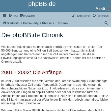
phpBB.de
Menü
FAQ
Pastebin
Registrieren
Anmelden
S
Startseite
Community
Über uns
Chronik
u
Die phpBB.de Chronik
c
h
e
Wie jedes Projekt hatte natürlich auch phpBB.de nicht schon am ersten Tag
50.000 Benutzer und eine Million Beiträge, sondern hat zunächst klein
angefangen und hat sich dann mit der Zeit weiterentwickelt. Um diese
Enwicklungsgeschichte für die Nachwelt zu erhalten, haben wir die phpBB.de
Chronik erstellt.
2001 - 2002: Die Anfänge
Im Jahr 2000 erschien die erste Version der Forensoftware phpBB und erlangte
innerhalb kürzester Zeit große Popularität. Dabei nahm auch die Anzahl der
deutschsprachigen Nutzer stetig zu. Infolgedessen gab es auch immer mehr
Anwender, die Fragen zu phpBB hatten oder bei der Installation bzw. der
Administration auf Probleme gestoßen sind. Nützliche Informationen und Hilfe zu
phpBB fand man zwar auf der Website der Entwickler, jedoch lagen diese bisher
nur in englischer Sprache vor.
Während Philip Mayer (PhilRM) die erste deutsche Übersetzung der phpBB-