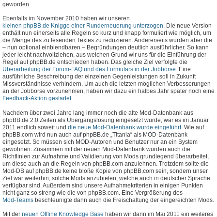
geworden.
Ebenfalls im November 2010 haben wir unseren
kleinen phpBB.de Knigge einer Runderneuerung unterzogen
. Die neue Version
enthält nun einerseits alle Regeln so kurz und knapp formuliert wie möglich, um
die Menge des zu lesenden Textes zu reduzieren. Andererseits wurden aber die
– nun optional einblendbaren – Begründungen deutlich ausführlicher. So kann
jeder leicht nachvollziehen, aus welchen Grund wir uns für die Einführung der
Regel auf phpBB.de entschieden haben. Das gleiche Ziel verfolgte die
Überarbeitung der Forum-FAQ und des Formulars in der Jobbörse
. Eine
ausführliche Beschreibung der einzelnen Gegenleistungen soll in Zukunft
Missverständnisse verhindern. Um auch die letzten möglichen Verbesserungen
an der Jobbörse vorzunehmen, haben wir dazu ein halbes Jahr später noch eine
Feedback-Aktion gestartet
.
Nachdem über zwei Jahre lang immer noch die alte Mod-Datenbank aus
phpBB.de 2.0 Zeiten als Übergangslösung eingesetzt wurde, war es im Januar
2011 endlich soweit und
die neue Mod-Datenbank wurde eingeführt
. Wie auf
phpBB.com wird nun auch auf phpBB.de „Titania“ als MOD-Datenbank
eingesetzt. So müssen sich MOD-Autoren und Benutzer nur an ein System
gewöhnen. Zusammen mit der neuen Mod-Datenbank wurden auch die
Richtlinien zur Aufnahme und Validierung von Mods grundlegend überarbeitet,
um diese auch an die Regeln von phpBB.com anzulehnen. Trotzdem sollte die
Mod-DB auf phpBB.de keine bloße Kopie von phpBB.com sein, sondern unser
Ziel war weiterhin, solche Mods anzubieten, welche auch in deutscher Sprache
verfügbar sind. Außerdem sind unsere Aufnahmekriterien in einigen Punkten
nicht ganz so streng wie die von phpBB.com. Eine Vergrößerung des
Mod-Teams
beschleunigte dann auch die Freischaltung der eingereichten Mods.
Mit der
neuen Offline Knowledge Base
haben wir dann im Mai 2011 ein weiteres