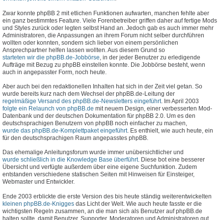
Zwar konnte phpBB 2 mit etlichen Funktionen aufwarten, manchen fehlte aber
ein ganz bestimmtes Feature. Viele Forenbetreiber griffen daher auf fertige Mods
und Styles zurück oder legten selbst Hand an. Jedoch gab es auch immer mehr
Administratoren, die Anpassungen an ihrem Forum nicht selber durchführen
wollten oder konnten, sondern sich lieber von einem persönlichen
Ansprechpartner helfen lassen wollten. Aus diesem Grund so
starteten wir die phpBB.de-Jobbörse
, in der jeder Benutzer zu erledigende
Aufträge mit Bezug zu phpBB einstellen konnte. Die Jobbörse besteht, wenn
auch in angepasster Form, noch heute.
Aber auch bei den redaktionellen Inhalten hat sich in der Zeit viel getan. So
wurde bereits kurz nach dem Wechsel der phpBB.de-Leitung der
regelmäßige Versand des phpBB.de-Newsletters eingeführt
. Im April 2003
folgte ein Relaunch von phpBB.de
mit neuem Design, einer verbesserten Mod-
Datenbank und der deutschen Dokumentation für phpBB 2.0. Um es den
deutschsprachigen Benutzern von phpBB noch einfacher zu machen,
wurde das phpBB.de-Komplettpaket eingeführt
. Es enthielt, wie auch heute, ein
für den deutschsprachigen Raum angepasstes phpBB.
Das ehemalige Anleitungsforum wurde immer unübersichtlicher und
wurde schließlich in die Knowledge Base überführt
. Diese bot eine besserer
Übersicht und verfügte außerdem über eine eigene Suchfunktion. Zudem
entstanden verschiedene statischen Seiten mit Hinweisen für Einsteiger,
Webmaster und Entwickler.
Ende 2003 erblickte die erste Version des bis heute ständig weiterentwickelten
kleinen phpBB.de-Knigges
das Licht der Welt. Wie auch heute fasste er die
wichtigsten Regeln zusammen, an die man sich als Benutzer auf phpBB.de
halten sollte, damit Benutzer, Supporter, Moderatoren und Administratoren gut