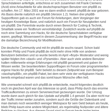
Sprachdateien anfertigte, entschloss er sich zusammen mit Frank Clemens
(Acid) eine Anlaufstelle für alle deutschsprachigen Benutzer von phpBB zu
schaffen. Am 17. März 2001 war es dann endlich soweit: phpBB.de war geboren.
Als Basis diente natürlich ein phpBB (Version 1.2). Neben drei phpBB-
Supportforen gab es auch ein Forum für Anleitungen, dem Vorgänger der
heutigen Knowledge Base, und natürlich auch ein Forum für Neuigkeiten rund
um phpBB. Die Forenliste wurde durch einen Bereich für Coding & Technik,
Smalltalk sowie ein Testforum vervollständigt. Zusätzlich wurde auf phpBB.de
noch eine Sammlung von Hacks, für die deutsche Sprachdateien verfügbar
waren, gepflegt. Wissenswert in diesem Zusammenhang: der Begriff Hacks war
die damalige Bezeichnung für Modifikationen.
Die deutsche Community und mit ihr phpBB.de wuchs rasant. Schon bald
konnten Philip und Frank phpBB.de nicht mehr ohne Hilfe von anderen
Benutzern betreiben und so wurde bereits im April »floyd« Moderator und wenig
später folgten ihm »davil« und »Pyramide«. Aber auch viele andere Benutzer
hatten mittlerweile einige Erfahrungen mit phpBB gesammelt und gaben ihr
Wissen weiter. Sie beantworteten Supportfragen im Forum oder programmierten
eigene Hacks für phpBB. Sehr beliebt zu diesem Zeitpunkt war zum Beispiel
»davilsphpBB«, ein phpBB-Paket, bei dem sehr viele der verfügbaren Hacks
bereits eingebaut waren und das somit kaum Wünsche offen ließ.
Wie unerwartet schnell sich phpBB.de entwickelte, macht folgendes deutlich:
noch im gleichen April war das Interesse so groß, dass Philip durch das enorme
Trafficaufkommen zu einem Serverwechsel gezwungen wurde. Der Umzug
wurde dann auch gleich für das Update auf phpBB 1.4 genutzt. Da aber nicht nur
der Traffic immer weiter zunahm, sondern auch die Größe der Datenbank und
man damals noch wesentlich weniger Webspace für sein Geld bekam als heute,
blieb Philip kaum eine andere Möglichkeit, als regelmäßig Nullposter und ältere
Beiträge zu löschen. Aus diesem Grund sind im Forum heute leider keine