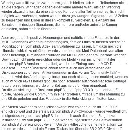
Webring war mittlerweile zwar enorm, jedoch hielten sich viele Teilnehmer nicht
an die Regeln. Wir hatten daher leider keine andere Wahl, als den Webring
wieder abzuschaffen, da eine ständige Kontrolle aller Teilnehmer zeitlich nicht
möglich war. Außerdem sahen wir uns dazu gezwungen, Signaturen auf 3 Zeilen
zu begrenzen und Bilder in diesen komplett zu verbieten. Die Anzahl der
Benutzer mit riesigen Signaturen, die mehrere und/oder animierte Banner
enthielten, nahm einfach überhand.
Aber es gab auch positive Neuerungen und natürlich neue Features: in der
MOD-Datenbank war es nunmehr möglich, defekte Links zu melden oder seine
Modifikationen vom phpBB.de-Team validieren zu lassen. Um dazu noch die
Übersichtlichkeit zu erhöhen, wurde zum einen die Mod-Datenbank von alten
Mods bereinigt, zum anderen wurden die MOD-Foren generalüberholt. War der
Download nicht mehr erreichbar oder die Modifikation nicht mehr mit der
neusten phpBB-Version kompatibel, wurde der Eintrag aus der MOD-Datenbank
gelöscht. Für mehr Übersichtlichkeit sorgte auch das Verschieben der
Diskussionen zu unseren Ankündigungen in das Forum "Community Talk" –
dadurch wird das Ankündigungsforum nur noch als ungelesen markiert, wenn es
auch wirklich etwas neues gibt. Um noch schneller auf problematische Beiträge
reagieren zu können, wurde eine Betragsmeldefunktion eingebaut.
Da die Umstellung der Basis von phpBB.de auf phpBB 3.0 in absehbare Zeit
rückte, haben wir die Community in einer großen Umfrage um Ihre Meinung zu
phpBB.de gebeten und das Feedback in die Entwicklung einfließen lassen.
Von vielen Anwendern sehnlichst erwartet war es dann auch im Juni 2006
endlich so weit und die erste Beta von phpBB 3 »Olympus« wurde veröffentlicht.
Infolgedessen gab es auf phpBB.de natürlich auch die ersten Fragen zur
Installation usw. von phpBB 3. Einige Wagemutige setzten die Betaversionen
von phpBB 3 bereits produktiv ein. Um den Hilfesuchenden eine Plattform zu
bieten, wurde zunächst ein Forum "Diskussion über phpBB 2.0/3.0 Olympus"