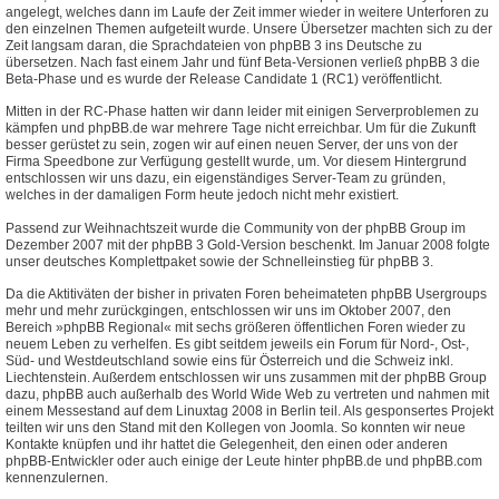
angelegt, welches dann im Laufe der Zeit immer wieder in weitere Unterforen zu
den einzelnen Themen aufgeteilt wurde. Unsere Übersetzer machten sich zu der
Zeit langsam daran, die Sprachdateien von phpBB 3 ins Deutsche zu
übersetzen. Nach fast einem Jahr und fünf Beta-Versionen verließ phpBB 3 die
Beta-Phase und es wurde der Release Candidate 1 (RC1) veröffentlicht.
Mitten in der RC-Phase hatten wir dann leider mit einigen Serverproblemen zu
kämpfen und phpBB.de war mehrere Tage nicht erreichbar. Um für die Zukunft
besser gerüstet zu sein, zogen wir auf einen neuen Server, der uns von der
Firma Speedbone zur Verfügung gestellt wurde, um. Vor diesem Hintergrund
entschlossen wir uns dazu, ein eigenständiges Server-Team zu gründen,
welches in der damaligen Form heute jedoch nicht mehr existiert.
Passend zur Weihnachtszeit wurde die Community von der phpBB Group im
Dezember 2007 mit der phpBB 3 Gold-Version beschenkt. Im Januar 2008 folgte
unser deutsches Komplettpaket sowie der Schnelleinstieg für phpBB 3.
Da die Aktitiväten der bisher in privaten Foren beheimateten phpBB Usergroups
mehr und mehr zurückgingen, entschlossen wir uns im Oktober 2007, den
Bereich »phpBB Regional« mit sechs größeren öffentlichen Foren wieder zu
neuem Leben zu verhelfen. Es gibt seitdem jeweils ein Forum für Nord-, Ost-,
Süd- und Westdeutschland sowie eins für Österreich und die Schweiz inkl.
Liechtenstein. Außerdem entschlossen wir uns zusammen mit der phpBB Group
dazu, phpBB auch außerhalb des World Wide Web zu vertreten und nahmen mit
einem Messestand auf dem Linuxtag 2008 in Berlin teil. Als gesponsertes Projekt
teilten wir uns den Stand mit den Kollegen von Joomla. So konnten wir neue
Kontakte knüpfen und ihr hattet die Gelegenheit, den einen oder anderen
phpBB-Entwickler oder auch einige der Leute hinter phpBB.de und phpBB.com
kennenzulernen.