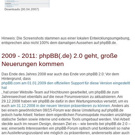
Downloads (30.04.2007)
Hinweis: Die Screenshots stammen aus einer lokalen Entwicklungsumgebung,
entsprechen also nicht 100% dem damaligen Aussehen auf phpBB.de.
2009 - 2011: phpBB(.de) 2.0 geht, große
Neuerungen kommen
Das Ende des Jahres 2008 war auch das Ende von phpBB 2.0: Vor dem
Hintergrund, dass
phpBB.com am 01.01.2009 den offiziellen Support für diese Version eingestellt
hat
, hat unser Website-Team auf Hochtouren gearbeitet, um phpBB.de zum
Jahreswechsel ebenfalls auf die neue Forumsversion zu aktualisieren. Am
29.12.2008 haben wir phpBB.de dafür in den Wartungsmodus versetzt, um es
euch
am 31.12.2008 in der neuen Version präsentieren zu können
. Anders als
bei einem gewöhnlichen 08/15-Forum war diese Umstellung auf phpBB.de
jedoch harte Arbeit: Neben dem eigentlichen Forumsupdate mussten unzählige
statische Seiten sowie interne und externe Tools umgebaut werden. Viel Arbeit
steckte auch im neuen Design, dessen Ziel es – wie bereits bei phpBB.de 2.0 –
war, einerseits Interessenten ein phpBB-Forum optisch und funktionell so nahe
am Auslieferungszustand wie möglich zu präsentieren, andererseits aber auch