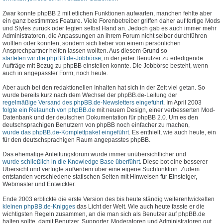
Zwar konnte phpBB 2 mit etlichen Funktionen aufwarten, manchen fehlte aber
ein ganz bestimmtes Feature. Viele Forenbetreiber griffen daher auf fertige Mods
und Styles zurück oder legten selbst Hand an. Jedoch gab es auch immer mehr
Administratoren, die Anpassungen an ihrem Forum nicht selber durchführen
wollten oder konnten, sondern sich lieber von einem persönlichen
Ansprechpartner helfen lassen wollten. Aus diesem Grund so
starteten wir die phpBB.de-Jobbörse
, in der jeder Benutzer zu erledigende
Aufträge mit Bezug zu phpBB einstellen konnte. Die Jobbörse besteht, wenn
auch in angepasster Form, noch heute.
Aber auch bei den redaktionellen Inhalten hat sich in der Zeit viel getan. So
wurde bereits kurz nach dem Wechsel der phpBB.de-Leitung der
regelmäßige Versand des phpBB.de-Newsletters eingeführt
. Im April 2003
folgte ein Relaunch von phpBB.de
mit neuem Design, einer verbesserten Mod-
Datenbank und der deutschen Dokumentation für phpBB 2.0. Um es den
deutschsprachigen Benutzern von phpBB noch einfacher zu machen,
wurde das phpBB.de-Komplettpaket eingeführt
. Es enthielt, wie auch heute, ein
für den deutschsprachigen Raum angepasstes phpBB.
Das ehemalige Anleitungsforum wurde immer unübersichtlicher und
wurde schließlich in die Knowledge Base überführt
. Diese bot eine besserer
Übersicht und verfügte außerdem über eine eigene Suchfunktion. Zudem
entstanden verschiedene statischen Seiten mit Hinweisen für Einsteiger,
Webmaster und Entwickler.
Ende 2003 erblickte die erste Version des bis heute ständig weiterentwickelten
kleinen phpBB.de-Knigges
das Licht der Welt. Wie auch heute fasste er die
wichtigsten Regeln zusammen, an die man sich als Benutzer auf phpBB.de
halten sollte, damit Benutzer, Supporter, Moderatoren und Administratoren gut