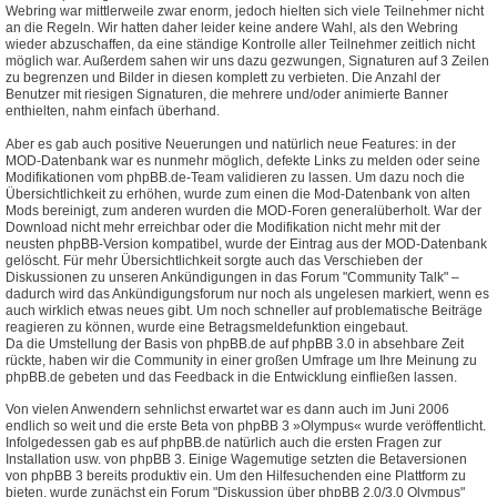
Webring war mittlerweile zwar enorm, jedoch hielten sich viele Teilnehmer nicht
an die Regeln. Wir hatten daher leider keine andere Wahl, als den Webring
wieder abzuschaffen, da eine ständige Kontrolle aller Teilnehmer zeitlich nicht
möglich war. Außerdem sahen wir uns dazu gezwungen, Signaturen auf 3 Zeilen
zu begrenzen und Bilder in diesen komplett zu verbieten. Die Anzahl der
Benutzer mit riesigen Signaturen, die mehrere und/oder animierte Banner
enthielten, nahm einfach überhand.
Aber es gab auch positive Neuerungen und natürlich neue Features: in der
MOD-Datenbank war es nunmehr möglich, defekte Links zu melden oder seine
Modifikationen vom phpBB.de-Team validieren zu lassen. Um dazu noch die
Übersichtlichkeit zu erhöhen, wurde zum einen die Mod-Datenbank von alten
Mods bereinigt, zum anderen wurden die MOD-Foren generalüberholt. War der
Download nicht mehr erreichbar oder die Modifikation nicht mehr mit der
neusten phpBB-Version kompatibel, wurde der Eintrag aus der MOD-Datenbank
gelöscht. Für mehr Übersichtlichkeit sorgte auch das Verschieben der
Diskussionen zu unseren Ankündigungen in das Forum "Community Talk" –
dadurch wird das Ankündigungsforum nur noch als ungelesen markiert, wenn es
auch wirklich etwas neues gibt. Um noch schneller auf problematische Beiträge
reagieren zu können, wurde eine Betragsmeldefunktion eingebaut.
Da die Umstellung der Basis von phpBB.de auf phpBB 3.0 in absehbare Zeit
rückte, haben wir die Community in einer großen Umfrage um Ihre Meinung zu
phpBB.de gebeten und das Feedback in die Entwicklung einfließen lassen.
Von vielen Anwendern sehnlichst erwartet war es dann auch im Juni 2006
endlich so weit und die erste Beta von phpBB 3 »Olympus« wurde veröffentlicht.
Infolgedessen gab es auf phpBB.de natürlich auch die ersten Fragen zur
Installation usw. von phpBB 3. Einige Wagemutige setzten die Betaversionen
von phpBB 3 bereits produktiv ein. Um den Hilfesuchenden eine Plattform zu
bieten, wurde zunächst ein Forum "Diskussion über phpBB 2.0/3.0 Olympus"