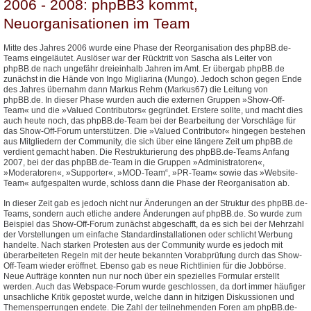
2006 - 2008: phpBB3 kommt,
Neuorganisationen im Team
Mitte des Jahres 2006 wurde eine Phase der Reorganisation des phpBB.de-
Teams eingeläutet. Auslöser war der Rücktritt von Sascha als Leiter von
phpBB.de nach ungefähr dreieinhalb Jahren im Amt. Er übergab phpBB.de
zunächst in die Hände von Ingo Migliarina (Mungo). Jedoch schon gegen Ende
des Jahres übernahm dann Markus Rehm (Markus67) die Leitung von
phpBB.de. In dieser Phase wurden auch die externen Gruppen »Show-Off-
Team« und die »Valued Contributors« gegründet. Erstere sollte, und macht dies
auch heute noch, das phpBB.de-Team bei der Bearbeitung der Vorschläge für
das Show-Off-Forum unterstützen. Die »Valued Contributor« hingegen bestehen
aus Mitgliedern der Community, die sich über eine längere Zeit um phpBB.de
verdient gemacht haben. Die Restrukturierung des phpBB.de-Teams Anfang
2007, bei der das phpBB.de-Team in die Gruppen »Administratoren«,
»Moderatoren«, »Supporter«, »MOD-Team“, »PR-Team« sowie das »Website-
Team« aufgespalten wurde, schloss dann die Phase der Reorganisation ab.
In dieser Zeit gab es jedoch nicht nur Änderungen an der Struktur des phpBB.de-
Teams, sondern auch etliche andere Änderungen auf phpBB.de. So wurde zum
Beispiel das Show-Off-Forum zunächst abgeschafft, da es sich bei der Mehrzahl
der Vorstellungen um einfache Standardinstallationen oder schlicht Werbung
handelte. Nach starken Protesten aus der Community wurde es jedoch mit
überarbeiteten Regeln mit der heute bekannten Vorabprüfung durch das Show-
Off-Team wieder eröffnet. Ebenso gab es neue Richtlinien für die Jobbörse.
Neue Aufträge konnten nun nur noch über ein spezielles Formular erstellt
werden. Auch das Webspace-Forum wurde geschlossen, da dort immer häufiger
unsachliche Kritik gepostet wurde, welche dann in hitzigen Diskussionen und
Themensperrungen endete. Die Zahl der teilnehmenden Foren am phpBB.de-