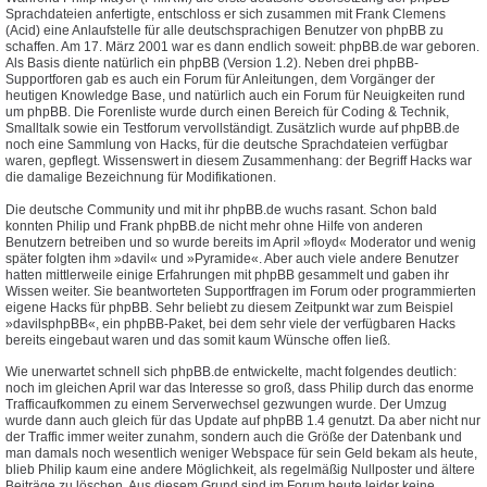
Sprachdateien anfertigte, entschloss er sich zusammen mit Frank Clemens
(Acid) eine Anlaufstelle für alle deutschsprachigen Benutzer von phpBB zu
schaffen. Am 17. März 2001 war es dann endlich soweit: phpBB.de war geboren.
Als Basis diente natürlich ein phpBB (Version 1.2). Neben drei phpBB-
Supportforen gab es auch ein Forum für Anleitungen, dem Vorgänger der
heutigen Knowledge Base, und natürlich auch ein Forum für Neuigkeiten rund
um phpBB. Die Forenliste wurde durch einen Bereich für Coding & Technik,
Smalltalk sowie ein Testforum vervollständigt. Zusätzlich wurde auf phpBB.de
noch eine Sammlung von Hacks, für die deutsche Sprachdateien verfügbar
waren, gepflegt. Wissenswert in diesem Zusammenhang: der Begriff Hacks war
die damalige Bezeichnung für Modifikationen.
Die deutsche Community und mit ihr phpBB.de wuchs rasant. Schon bald
konnten Philip und Frank phpBB.de nicht mehr ohne Hilfe von anderen
Benutzern betreiben und so wurde bereits im April »floyd« Moderator und wenig
später folgten ihm »davil« und »Pyramide«. Aber auch viele andere Benutzer
hatten mittlerweile einige Erfahrungen mit phpBB gesammelt und gaben ihr
Wissen weiter. Sie beantworteten Supportfragen im Forum oder programmierten
eigene Hacks für phpBB. Sehr beliebt zu diesem Zeitpunkt war zum Beispiel
»davilsphpBB«, ein phpBB-Paket, bei dem sehr viele der verfügbaren Hacks
bereits eingebaut waren und das somit kaum Wünsche offen ließ.
Wie unerwartet schnell sich phpBB.de entwickelte, macht folgendes deutlich:
noch im gleichen April war das Interesse so groß, dass Philip durch das enorme
Trafficaufkommen zu einem Serverwechsel gezwungen wurde. Der Umzug
wurde dann auch gleich für das Update auf phpBB 1.4 genutzt. Da aber nicht nur
der Traffic immer weiter zunahm, sondern auch die Größe der Datenbank und
man damals noch wesentlich weniger Webspace für sein Geld bekam als heute,
blieb Philip kaum eine andere Möglichkeit, als regelmäßig Nullposter und ältere
Beiträge zu löschen. Aus diesem Grund sind im Forum heute leider keine