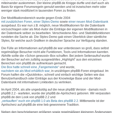
miteinander auskommen. Der kleine phpBB.de Knigge durfte und darf auch als
Basis für eigene Forumsregeln genutzt werden und ist inzwischen mehr oder
weniger stark modifiziert in tausenden Foren zu finden.
Der Modifikationsbereich wurde gegen Ende 2004
mit zusätzlichen Foren, einer Styles-Demo
sowie
einer neuen Mod-Datenbank
ausgebaut. Es war nun z.B. möglich, neue Modifikationen für die Datenbank
vorzuschlagen oder als Mod-Autor die Einträge der eigenen Modifikationen in
der Datenbank selber zu bearbeiten. Verschiedene Abo- und Statistikfunktionen
rundeten die Sache ab. Die Styles-Demo gab einen Überblick über sämtliche
Styles, für welche auch Grafiken in deutscher Sprache zur Verfügung standen.
Die Fülle an Informationen auf phpBB.de war unterdessen so groß, dass selbst
regelmäßige Besucher nicht alle Funktionen, Tools und Informationen kannten.
Abhilfe sollte die »Schon gewusst«-Box schaffen. Bei jedem Seitenaufruf wurde
der Besucher auf ein zufällig ausgewähltes „Highlight“ aus den einzelnen
Bereichen von phpBB.de aufmerksam gemacht.
Die Box hatte schnell eine „Fangemeinde“
und wurde,
nachdem sie als Mod erhältlich war
, in unzähligen phpBB-Foren eingebaut. Im
Forum halfen die »Quicklinks«, schnell und einfach wichtige Seiten wie das
Benutzerhandbuch oder Einträge aus der Knowledge Base und der Mod-
Datenbank mit informativen Linktexten zu verlinken.
Im April 2004, als alle ungeduldig auf die neue phpBB Version - damals noch
phpBB 2.2 - warteten, wurde der phpBB.de-Aprilscherz geboren. Wir verpassten
phpBB.de den Look von phpBB 2.2 und
„verkauften“ euch ein phpBB 1.0 als Beta des phpBB 2.2
. Mittlerweile ist der
Aprilscherz auf phpBB.de eine lieb gewonnene Tradition.
Neben den beschriebenen größeren sowie regelmäßigen kleineren Änderungen