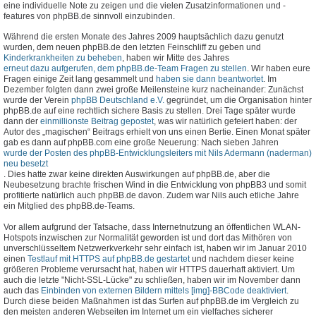
eine individuelle Note zu zeigen und die vielen Zusatzinformationen und -
features von phpBB.de sinnvoll einzubinden.
Während die ersten Monate des Jahres 2009 hauptsächlich dazu genutzt
wurden, dem neuen phpBB.de den letzten Feinschliff zu geben und
Kinderkrankheiten zu beheben
, haben wir Mitte des Jahres
erneut dazu aufgerufen, dem phpBB.de-Team Fragen zu stellen
. Wir haben eure
Fragen einige Zeit lang gesammelt und
haben sie dann beantwortet
. Im
Dezember folgten dann zwei große Meilensteine kurz nacheinander: Zunächst
wurde der Verein
phpBB Deutschland e.V.
gegründet, um die Organisation hinter
phpBB.de auf eine rechtlich sichere Basis zu stellen. Drei Tage später wurde
dann der
einmillionste Beitrag gepostet
, was wir natürlich gefeiert haben: der
Autor des „magischen“ Beitrags erhielt von uns einen Bertie. Einen Monat später
gab es dann auf phpBB.com eine große Neuerung: Nach sieben Jahren
wurde der Posten des phpBB-Entwicklungsleiters mit Nils Adermann (naderman)
neu besetzt
. Dies hatte zwar keine direkten Auswirkungen auf phpBB.de, aber die
Neubesetzung brachte frischen Wind in die Entwicklung von phpBB3 und somit
profitierte natürlich auch phpBB.de davon. Zudem war Nils auch etliche Jahre
ein Mitglied des phpBB.de-Teams.
Vor allem aufgrund der Tatsache, dass Internetnutzung an öffentlichen WLAN-
Hotspots inzwischen zur Normalität geworden ist und dort das Mithören von
unverschlüsseltem Netzwerkverkehr sehr einfach ist, haben wir im Januar 2010
einen
Testlauf mit HTTPS auf phpBB.de gestartet
und nachdem dieser keine
größeren Probleme verursacht hat, haben wir HTTPS dauerhaft aktiviert. Um
auch die letzte "Nicht-SSL-Lücke" zu schließen, haben wir im November dann
auch das
Einbinden von externen Bildern mittels [img]-BBCode deaktiviert
.
Durch diese beiden Maßnahmen ist das Surfen auf phpBB.de im Vergleich zu
den meisten anderen Webseiten im Internet um ein vielfaches sicherer