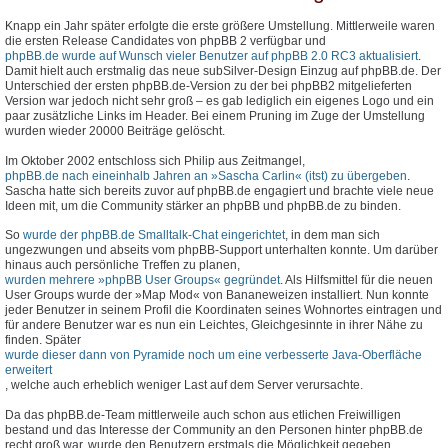
Knapp ein Jahr später erfolgte die erste größere Umstellung. Mittlerweile waren
die ersten Release Candidates von phpBB 2 verfügbar und
phpBB.de wurde auf Wunsch vieler Benutzer auf phpBB 2.0 RC3 aktualisiert
.
Damit hielt auch erstmalig das neue subSilver-Design Einzug auf phpBB.de. Der
Unterschied der ersten phpBB.de-Version zu der bei phpBB2 mitgelieferten
Version war jedoch nicht sehr groß – es gab lediglich ein eigenes Logo und ein
paar zusätzliche Links im Header. Bei einem Pruning im Zuge der Umstellung
wurden wieder 20000 Beiträge gelöscht.
Im Oktober 2002 entschloss sich Philip aus Zeitmangel,
phpBB.de nach eineinhalb Jahren an »Sascha Carlin« (itst) zu übergeben
.
Sascha hatte sich bereits zuvor auf phpBB.de engagiert und brachte viele neue
Ideen mit, um die Community stärker an phpBB und phpBB.de zu binden.
So
wurde der phpBB.de Smalltalk-Chat eingerichtet
, in dem man sich
ungezwungen und abseits vom phpBB-Support unterhalten konnte. Um darüber
hinaus auch persönliche Treffen zu planen,
wurden mehrere »phpBB User Groups« gegründet
. Als Hilfsmittel für die neuen
User Groups wurde der »Map Mod« von Bananeweizen installiert. Nun konnte
jeder Benutzer in seinem Profil die Koordinaten seines Wohnortes eintragen und
für andere Benutzer war es nun ein Leichtes, Gleichgesinnte in ihrer Nähe zu
finden. Später
wurde dieser dann von Pyramide noch um eine verbesserte Java-Oberfläche
erweitert
, welche auch erheblich weniger Last auf dem Server verursachte.
Da das phpBB.de-Team mittlerweile auch schon aus etlichen Freiwilligen
bestand und das Interesse der Community an den Personen hinter phpBB.de
recht groß war, wurde den Benutzern erstmals die Möglichkeit gegeben,