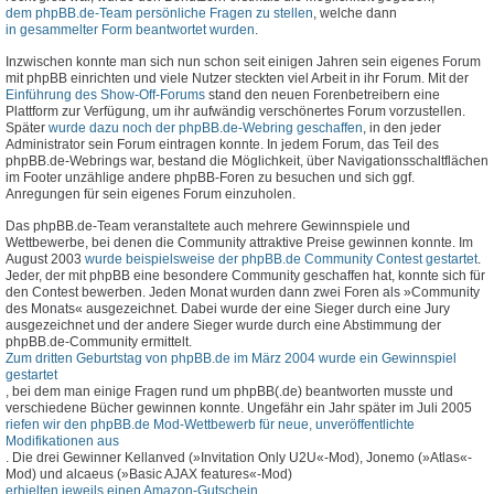
dem phpBB.de-Team persönliche Fragen zu stellen
, welche dann
in gesammelter Form beantwortet wurden
.
Inzwischen konnte man sich nun schon seit einigen Jahren sein eigenes Forum
mit phpBB einrichten und viele Nutzer steckten viel Arbeit in ihr Forum. Mit der
Einführung des Show-Off-Forums
stand den neuen Forenbetreibern eine
Plattform zur Verfügung, um ihr aufwändig verschönertes Forum vorzustellen.
Später
wurde dazu noch der phpBB.de-Webring geschaffen
, in den jeder
Administrator sein Forum eintragen konnte. In jedem Forum, das Teil des
phpBB.de-Webrings war, bestand die Möglichkeit, über Navigationsschaltflächen
im Footer unzählige andere phpBB-Foren zu besuchen und sich ggf.
Anregungen für sein eigenes Forum einzuholen.
Das phpBB.de-Team veranstaltete auch mehrere Gewinnspiele und
Wettbewerbe, bei denen die Community attraktive Preise gewinnen konnte. Im
August 2003
wurde beispielsweise der phpBB.de Community Contest gestartet
.
Jeder, der mit phpBB eine besondere Community geschaffen hat, konnte sich für
den Contest bewerben. Jeden Monat wurden dann zwei Foren als »Community
des Monats« ausgezeichnet. Dabei wurde der eine Sieger durch eine Jury
ausgezeichnet und der andere Sieger wurde durch eine Abstimmung der
phpBB.de-Community ermittelt.
Zum dritten Geburtstag von phpBB.de im März 2004 wurde ein Gewinnspiel
gestartet
, bei dem man einige Fragen rund um phpBB(.de) beantworten musste und
verschiedene Bücher gewinnen konnte. Ungefähr ein Jahr später im Juli 2005
riefen wir den phpBB.de Mod-Wettbewerb für neue, unveröffentlichte
Modifikationen aus
. Die drei Gewinner Kellanved (»Invitation Only U2U«-Mod), Jonemo (»Atlas«-
Mod) und alcaeus (»Basic AJAX features«-Mod)
erhielten jeweils einen Amazon-Gutschein
.