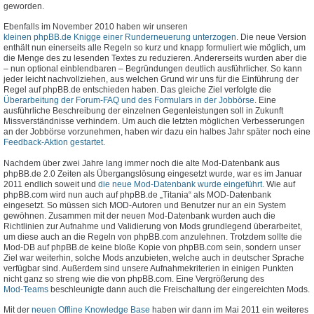
geworden.
Ebenfalls im November 2010 haben wir unseren
kleinen phpBB.de Knigge einer Runderneuerung unterzogen
. Die neue Version
enthält nun einerseits alle Regeln so kurz und knapp formuliert wie möglich, um
die Menge des zu lesenden Textes zu reduzieren. Andererseits wurden aber die
– nun optional einblendbaren – Begründungen deutlich ausführlicher. So kann
jeder leicht nachvollziehen, aus welchen Grund wir uns für die Einführung der
Regel auf phpBB.de entschieden haben. Das gleiche Ziel verfolgte die
Überarbeitung der Forum-FAQ und des Formulars in der Jobbörse
. Eine
ausführliche Beschreibung der einzelnen Gegenleistungen soll in Zukunft
Missverständnisse verhindern. Um auch die letzten möglichen Verbesserungen
an der Jobbörse vorzunehmen, haben wir dazu ein halbes Jahr später noch eine
Feedback-Aktion gestartet
.
Nachdem über zwei Jahre lang immer noch die alte Mod-Datenbank aus
phpBB.de 2.0 Zeiten als Übergangslösung eingesetzt wurde, war es im Januar
2011 endlich soweit und
die neue Mod-Datenbank wurde eingeführt
. Wie auf
phpBB.com wird nun auch auf phpBB.de „Titania“ als MOD-Datenbank
eingesetzt. So müssen sich MOD-Autoren und Benutzer nur an ein System
gewöhnen. Zusammen mit der neuen Mod-Datenbank wurden auch die
Richtlinien zur Aufnahme und Validierung von Mods grundlegend überarbeitet,
um diese auch an die Regeln von phpBB.com anzulehnen. Trotzdem sollte die
Mod-DB auf phpBB.de keine bloße Kopie von phpBB.com sein, sondern unser
Ziel war weiterhin, solche Mods anzubieten, welche auch in deutscher Sprache
verfügbar sind. Außerdem sind unsere Aufnahmekriterien in einigen Punkten
nicht ganz so streng wie die von phpBB.com. Eine Vergrößerung des
Mod-Teams
beschleunigte dann auch die Freischaltung der eingereichten Mods.
Mit der
neuen Offline Knowledge Base
haben wir dann im Mai 2011 ein weiteres