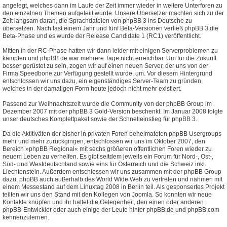
angelegt, welches dann im Laufe der Zeit immer wieder in weitere Unterforen zu
den einzelnen Themen aufgeteilt wurde. Unsere Übersetzer machten sich zu der
Zeit langsam daran, die Sprachdateien von phpBB 3 ins Deutsche zu
übersetzen. Nach fast einem Jahr und fünf Beta-Versionen verließ phpBB 3 die
Beta-Phase und es wurde der Release Candidate 1 (RC1) veröffentlicht.
Mitten in der RC-Phase hatten wir dann leider mit einigen Serverproblemen zu
kämpfen und phpBB.de war mehrere Tage nicht erreichbar. Um für die Zukunft
besser gerüstet zu sein, zogen wir auf einen neuen Server, der uns von der
Firma Speedbone zur Verfügung gestellt wurde, um. Vor diesem Hintergrund
entschlossen wir uns dazu, ein eigenständiges Server-Team zu gründen,
welches in der damaligen Form heute jedoch nicht mehr existiert.
Passend zur Weihnachtszeit wurde die Community von der phpBB Group im
Dezember 2007 mit der phpBB 3 Gold-Version beschenkt. Im Januar 2008 folgte
unser deutsches Komplettpaket sowie der Schnelleinstieg für phpBB 3.
Da die Aktitiväten der bisher in privaten Foren beheimateten phpBB Usergroups
mehr und mehr zurückgingen, entschlossen wir uns im Oktober 2007, den
Bereich »phpBB Regional« mit sechs größeren öffentlichen Foren wieder zu
neuem Leben zu verhelfen. Es gibt seitdem jeweils ein Forum für Nord-, Ost-,
Süd- und Westdeutschland sowie eins für Österreich und die Schweiz inkl.
Liechtenstein. Außerdem entschlossen wir uns zusammen mit der phpBB Group
dazu, phpBB auch außerhalb des World Wide Web zu vertreten und nahmen mit
einem Messestand auf dem Linuxtag 2008 in Berlin teil. Als gesponsertes Projekt
teilten wir uns den Stand mit den Kollegen von Joomla. So konnten wir neue
Kontakte knüpfen und ihr hattet die Gelegenheit, den einen oder anderen
phpBB-Entwickler oder auch einige der Leute hinter phpBB.de und phpBB.com
kennenzulernen.