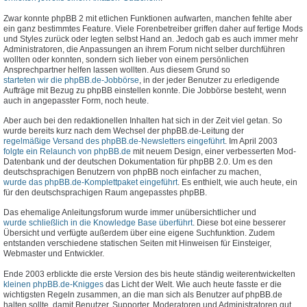
Zwar konnte phpBB 2 mit etlichen Funktionen aufwarten, manchen fehlte aber
ein ganz bestimmtes Feature. Viele Forenbetreiber griffen daher auf fertige Mods
und Styles zurück oder legten selbst Hand an. Jedoch gab es auch immer mehr
Administratoren, die Anpassungen an ihrem Forum nicht selber durchführen
wollten oder konnten, sondern sich lieber von einem persönlichen
Ansprechpartner helfen lassen wollten. Aus diesem Grund so
starteten wir die phpBB.de-Jobbörse
, in der jeder Benutzer zu erledigende
Aufträge mit Bezug zu phpBB einstellen konnte. Die Jobbörse besteht, wenn
auch in angepasster Form, noch heute.
Aber auch bei den redaktionellen Inhalten hat sich in der Zeit viel getan. So
wurde bereits kurz nach dem Wechsel der phpBB.de-Leitung der
regelmäßige Versand des phpBB.de-Newsletters eingeführt
. Im April 2003
folgte ein Relaunch von phpBB.de
mit neuem Design, einer verbesserten Mod-
Datenbank und der deutschen Dokumentation für phpBB 2.0. Um es den
deutschsprachigen Benutzern von phpBB noch einfacher zu machen,
wurde das phpBB.de-Komplettpaket eingeführt
. Es enthielt, wie auch heute, ein
für den deutschsprachigen Raum angepasstes phpBB.
Das ehemalige Anleitungsforum wurde immer unübersichtlicher und
wurde schließlich in die Knowledge Base überführt
. Diese bot eine besserer
Übersicht und verfügte außerdem über eine eigene Suchfunktion. Zudem
entstanden verschiedene statischen Seiten mit Hinweisen für Einsteiger,
Webmaster und Entwickler.
Ende 2003 erblickte die erste Version des bis heute ständig weiterentwickelten
kleinen phpBB.de-Knigges
das Licht der Welt. Wie auch heute fasste er die
wichtigsten Regeln zusammen, an die man sich als Benutzer auf phpBB.de
halten sollte, damit Benutzer, Supporter, Moderatoren und Administratoren gut