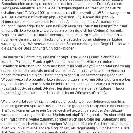
Sprachdateien anfertigte, entschloss er sich zusammen mit Frank Clemens
(Acid) eine Anlaufstelle für alle deutschsprachigen Benutzer von phpBB zu
schaffen. Am 17. März 2001 war es dann endlich soweit: phpBB.de war geboren.
Als Basis diente natürlich ein phpBB (Version 1.2). Neben drei phpBB-
Supportforen gab es auch ein Forum für Anleitungen, dem Vorgänger der
heutigen Knowledge Base, und natürlich auch ein Forum für Neuigkeiten rund
um phpBB. Die Forenliste wurde durch einen Bereich für Coding & Technik,
Smalltalk sowie ein Testforum vervollständigt. Zusätzlich wurde auf phpBB.de
noch eine Sammlung von Hacks, für die deutsche Sprachdateien verfügbar
waren, gepflegt. Wissenswert in diesem Zusammenhang: der Begriff Hacks war
die damalige Bezeichnung für Modifikationen.
Die deutsche Community und mit ihr phpBB.de wuchs rasant. Schon bald
konnten Philip und Frank phpBB.de nicht mehr ohne Hilfe von anderen
Benutzern betreiben und so wurde bereits im April »floyd« Moderator und wenig
später folgten ihm »davil« und »Pyramide«. Aber auch viele andere Benutzer
hatten mittlerweile einige Erfahrungen mit phpBB gesammelt und gaben ihr
Wissen weiter. Sie beantworteten Supportfragen im Forum oder programmierten
eigene Hacks für phpBB. Sehr beliebt zu diesem Zeitpunkt war zum Beispiel
»davilsphpBB«, ein phpBB-Paket, bei dem sehr viele der verfügbaren Hacks
bereits eingebaut waren und das somit kaum Wünsche offen ließ.
Wie unerwartet schnell sich phpBB.de entwickelte, macht folgendes deutlich:
noch im gleichen April war das Interesse so groß, dass Philip durch das enorme
Trafficaufkommen zu einem Serverwechsel gezwungen wurde. Der Umzug
wurde dann auch gleich für das Update auf phpBB 1.4 genutzt. Da aber nicht nur
der Traffic immer weiter zunahm, sondern auch die Größe der Datenbank und
man damals noch wesentlich weniger Webspace für sein Geld bekam als heute,
blieb Philip kaum eine andere Möglichkeit, als regelmäßig Nullposter und ältere
Beiträge zu löschen. Aus diesem Grund sind im Forum heute leider keine