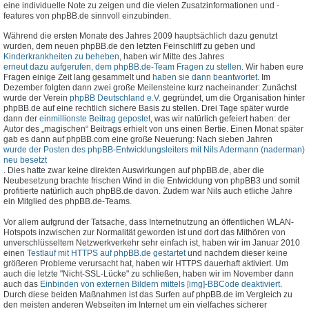
eine individuelle Note zu zeigen und die vielen Zusatzinformationen und -
features von phpBB.de sinnvoll einzubinden.
Während die ersten Monate des Jahres 2009 hauptsächlich dazu genutzt
wurden, dem neuen phpBB.de den letzten Feinschliff zu geben und
Kinderkrankheiten zu beheben
, haben wir Mitte des Jahres
erneut dazu aufgerufen, dem phpBB.de-Team Fragen zu stellen
. Wir haben eure
Fragen einige Zeit lang gesammelt und
haben sie dann beantwortet
. Im
Dezember folgten dann zwei große Meilensteine kurz nacheinander: Zunächst
wurde der Verein
phpBB Deutschland e.V.
gegründet, um die Organisation hinter
phpBB.de auf eine rechtlich sichere Basis zu stellen. Drei Tage später wurde
dann der
einmillionste Beitrag gepostet
, was wir natürlich gefeiert haben: der
Autor des „magischen“ Beitrags erhielt von uns einen Bertie. Einen Monat später
gab es dann auf phpBB.com eine große Neuerung: Nach sieben Jahren
wurde der Posten des phpBB-Entwicklungsleiters mit Nils Adermann (naderman)
neu besetzt
. Dies hatte zwar keine direkten Auswirkungen auf phpBB.de, aber die
Neubesetzung brachte frischen Wind in die Entwicklung von phpBB3 und somit
profitierte natürlich auch phpBB.de davon. Zudem war Nils auch etliche Jahre
ein Mitglied des phpBB.de-Teams.
Vor allem aufgrund der Tatsache, dass Internetnutzung an öffentlichen WLAN-
Hotspots inzwischen zur Normalität geworden ist und dort das Mithören von
unverschlüsseltem Netzwerkverkehr sehr einfach ist, haben wir im Januar 2010
einen
Testlauf mit HTTPS auf phpBB.de gestartet
und nachdem dieser keine
größeren Probleme verursacht hat, haben wir HTTPS dauerhaft aktiviert. Um
auch die letzte "Nicht-SSL-Lücke" zu schließen, haben wir im November dann
auch das
Einbinden von externen Bildern mittels [img]-BBCode deaktiviert
.
Durch diese beiden Maßnahmen ist das Surfen auf phpBB.de im Vergleich zu
den meisten anderen Webseiten im Internet um ein vielfaches sicherer