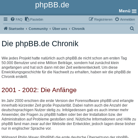
phpBB.de
Menü
FAQ
Pastebin
Registrieren
Anmelden
S
Startseite
Community
Über uns
Chronik
u
Die phpBB.de Chronik
c
h
e
Wie jedes Projekt hatte natürlich auch phpBB.de nicht schon am ersten Tag
50.000 Benutzer und eine Million Beiträge, sondern hat zunächst klein
angefangen und hat sich dann mit der Zeit weiterentwickelt. Um diese
Enwicklungsgeschichte für die Nachwelt zu erhalten, haben wir die phpBB.de
Chronik erstellt.
2001 - 2002: Die Anfänge
Im Jahr 2000 erschien die erste Version der Forensoftware phpBB und erlangte
innerhalb kürzester Zeit große Popularität. Dabei nahm auch die Anzahl der
deutschsprachigen Nutzer stetig zu. Infolgedessen gab es auch immer mehr
Anwender, die Fragen zu phpBB hatten oder bei der Installation bzw. der
Administration auf Probleme gestoßen sind. Nützliche Informationen und Hilfe zu
phpBB fand man zwar auf der Website der Entwickler, jedoch lagen diese bisher
nur in englischer Sprache vor.
Während Philip Mayer (PhilRM) die erste deutsche Übersetzung der phpBB-