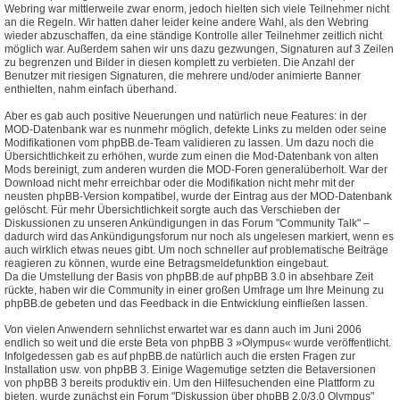
Webring war mittlerweile zwar enorm, jedoch hielten sich viele Teilnehmer nicht
an die Regeln. Wir hatten daher leider keine andere Wahl, als den Webring
wieder abzuschaffen, da eine ständige Kontrolle aller Teilnehmer zeitlich nicht
möglich war. Außerdem sahen wir uns dazu gezwungen, Signaturen auf 3 Zeilen
zu begrenzen und Bilder in diesen komplett zu verbieten. Die Anzahl der
Benutzer mit riesigen Signaturen, die mehrere und/oder animierte Banner
enthielten, nahm einfach überhand.
Aber es gab auch positive Neuerungen und natürlich neue Features: in der
MOD-Datenbank war es nunmehr möglich, defekte Links zu melden oder seine
Modifikationen vom phpBB.de-Team validieren zu lassen. Um dazu noch die
Übersichtlichkeit zu erhöhen, wurde zum einen die Mod-Datenbank von alten
Mods bereinigt, zum anderen wurden die MOD-Foren generalüberholt. War der
Download nicht mehr erreichbar oder die Modifikation nicht mehr mit der
neusten phpBB-Version kompatibel, wurde der Eintrag aus der MOD-Datenbank
gelöscht. Für mehr Übersichtlichkeit sorgte auch das Verschieben der
Diskussionen zu unseren Ankündigungen in das Forum "Community Talk" –
dadurch wird das Ankündigungsforum nur noch als ungelesen markiert, wenn es
auch wirklich etwas neues gibt. Um noch schneller auf problematische Beiträge
reagieren zu können, wurde eine Betragsmeldefunktion eingebaut.
Da die Umstellung der Basis von phpBB.de auf phpBB 3.0 in absehbare Zeit
rückte, haben wir die Community in einer großen Umfrage um Ihre Meinung zu
phpBB.de gebeten und das Feedback in die Entwicklung einfließen lassen.
Von vielen Anwendern sehnlichst erwartet war es dann auch im Juni 2006
endlich so weit und die erste Beta von phpBB 3 »Olympus« wurde veröffentlicht.
Infolgedessen gab es auf phpBB.de natürlich auch die ersten Fragen zur
Installation usw. von phpBB 3. Einige Wagemutige setzten die Betaversionen
von phpBB 3 bereits produktiv ein. Um den Hilfesuchenden eine Plattform zu
bieten, wurde zunächst ein Forum "Diskussion über phpBB 2.0/3.0 Olympus"