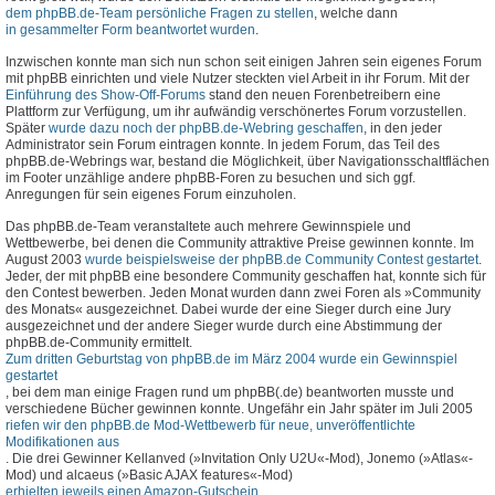
dem phpBB.de-Team persönliche Fragen zu stellen
, welche dann
in gesammelter Form beantwortet wurden
.
Inzwischen konnte man sich nun schon seit einigen Jahren sein eigenes Forum
mit phpBB einrichten und viele Nutzer steckten viel Arbeit in ihr Forum. Mit der
Einführung des Show-Off-Forums
stand den neuen Forenbetreibern eine
Plattform zur Verfügung, um ihr aufwändig verschönertes Forum vorzustellen.
Später
wurde dazu noch der phpBB.de-Webring geschaffen
, in den jeder
Administrator sein Forum eintragen konnte. In jedem Forum, das Teil des
phpBB.de-Webrings war, bestand die Möglichkeit, über Navigationsschaltflächen
im Footer unzählige andere phpBB-Foren zu besuchen und sich ggf.
Anregungen für sein eigenes Forum einzuholen.
Das phpBB.de-Team veranstaltete auch mehrere Gewinnspiele und
Wettbewerbe, bei denen die Community attraktive Preise gewinnen konnte. Im
August 2003
wurde beispielsweise der phpBB.de Community Contest gestartet
.
Jeder, der mit phpBB eine besondere Community geschaffen hat, konnte sich für
den Contest bewerben. Jeden Monat wurden dann zwei Foren als »Community
des Monats« ausgezeichnet. Dabei wurde der eine Sieger durch eine Jury
ausgezeichnet und der andere Sieger wurde durch eine Abstimmung der
phpBB.de-Community ermittelt.
Zum dritten Geburtstag von phpBB.de im März 2004 wurde ein Gewinnspiel
gestartet
, bei dem man einige Fragen rund um phpBB(.de) beantworten musste und
verschiedene Bücher gewinnen konnte. Ungefähr ein Jahr später im Juli 2005
riefen wir den phpBB.de Mod-Wettbewerb für neue, unveröffentlichte
Modifikationen aus
. Die drei Gewinner Kellanved (»Invitation Only U2U«-Mod), Jonemo (»Atlas«-
Mod) und alcaeus (»Basic AJAX features«-Mod)
erhielten jeweils einen Amazon-Gutschein
.