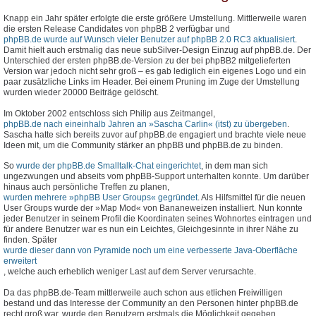
Knapp ein Jahr später erfolgte die erste größere Umstellung. Mittlerweile waren
die ersten Release Candidates von phpBB 2 verfügbar und
phpBB.de wurde auf Wunsch vieler Benutzer auf phpBB 2.0 RC3 aktualisiert
.
Damit hielt auch erstmalig das neue subSilver-Design Einzug auf phpBB.de. Der
Unterschied der ersten phpBB.de-Version zu der bei phpBB2 mitgelieferten
Version war jedoch nicht sehr groß – es gab lediglich ein eigenes Logo und ein
paar zusätzliche Links im Header. Bei einem Pruning im Zuge der Umstellung
wurden wieder 20000 Beiträge gelöscht.
Im Oktober 2002 entschloss sich Philip aus Zeitmangel,
phpBB.de nach eineinhalb Jahren an »Sascha Carlin« (itst) zu übergeben
.
Sascha hatte sich bereits zuvor auf phpBB.de engagiert und brachte viele neue
Ideen mit, um die Community stärker an phpBB und phpBB.de zu binden.
So
wurde der phpBB.de Smalltalk-Chat eingerichtet
, in dem man sich
ungezwungen und abseits vom phpBB-Support unterhalten konnte. Um darüber
hinaus auch persönliche Treffen zu planen,
wurden mehrere »phpBB User Groups« gegründet
. Als Hilfsmittel für die neuen
User Groups wurde der »Map Mod« von Bananeweizen installiert. Nun konnte
jeder Benutzer in seinem Profil die Koordinaten seines Wohnortes eintragen und
für andere Benutzer war es nun ein Leichtes, Gleichgesinnte in ihrer Nähe zu
finden. Später
wurde dieser dann von Pyramide noch um eine verbesserte Java-Oberfläche
erweitert
, welche auch erheblich weniger Last auf dem Server verursachte.
Da das phpBB.de-Team mittlerweile auch schon aus etlichen Freiwilligen
bestand und das Interesse der Community an den Personen hinter phpBB.de
recht groß war, wurde den Benutzern erstmals die Möglichkeit gegeben,