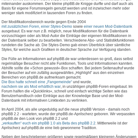
miteinander auskommen. Der kleine phpBB.de Knigge durfte und darf auch als
Basis für eigene Forumsregeln genutzt werden und ist inzwischen mehr oder
weniger stark modifiziert in tausenden Foren zu finden.
Der Modifikationsbereich wurde gegen Ende 2004
mit zusätzlichen Foren, einer Styles-Demo
sowie
einer neuen Mod-Datenbank
ausgebaut. Es war nun z.B. möglich, neue Modifikationen für die Datenbank
vorzuschlagen oder als Mod-Autor die Einträge der eigenen Modifikationen in
der Datenbank selber zu bearbeiten. Verschiedene Abo- und Statistikfunktionen
rundeten die Sache ab. Die Styles-Demo gab einen Überblick über sämtliche
Styles, für welche auch Grafiken in deutscher Sprache zur Verfügung standen.
Die Fülle an Informationen auf phpBB.de war unterdessen so groß, dass selbst
regelmäßige Besucher nicht alle Funktionen, Tools und Informationen kannten.
Abhilfe sollte die »Schon gewusst«-Box schaffen. Bei jedem Seitenaufruf wurde
der Besucher auf ein zufällig ausgewähltes „Highlight“ aus den einzelnen
Bereichen von phpBB.de aufmerksam gemacht.
Die Box hatte schnell eine „Fangemeinde“
und wurde,
nachdem sie als Mod erhältlich war
, in unzähligen phpBB-Foren eingebaut. Im
Forum halfen die »Quicklinks«, schnell und einfach wichtige Seiten wie das
Benutzerhandbuch oder Einträge aus der Knowledge Base und der Mod-
Datenbank mit informativen Linktexten zu verlinken.
Im April 2004, als alle ungeduldig auf die neue phpBB Version - damals noch
phpBB 2.2 - warteten, wurde der phpBB.de-Aprilscherz geboren. Wir verpassten
phpBB.de den Look von phpBB 2.2 und
„verkauften“ euch ein phpBB 1.0 als Beta des phpBB 2.2
. Mittlerweile ist der
Aprilscherz auf phpBB.de eine lieb gewonnene Tradition.
Neben den beschriebenen größeren sowie regelmäßigen kleineren Änderungen