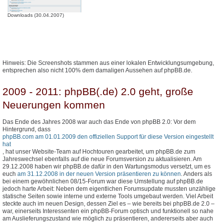
Downloads (30.04.2007)
Hinweis: Die Screenshots stammen aus einer lokalen Entwicklungsumgebung,
entsprechen also nicht 100% dem damaligen Aussehen auf phpBB.de.
2009 - 2011: phpBB(.de) 2.0 geht, große
Neuerungen kommen
Das Ende des Jahres 2008 war auch das Ende von phpBB 2.0: Vor dem
Hintergrund, dass
phpBB.com am 01.01.2009 den offiziellen Support für diese Version eingestellt
hat
, hat unser Website-Team auf Hochtouren gearbeitet, um phpBB.de zum
Jahreswechsel ebenfalls auf die neue Forumsversion zu aktualisieren. Am
29.12.2008 haben wir phpBB.de dafür in den Wartungsmodus versetzt, um es
euch
am 31.12.2008 in der neuen Version präsentieren zu können
. Anders als
bei einem gewöhnlichen 08/15-Forum war diese Umstellung auf phpBB.de
jedoch harte Arbeit: Neben dem eigentlichen Forumsupdate mussten unzählige
statische Seiten sowie interne und externe Tools umgebaut werden. Viel Arbeit
steckte auch im neuen Design, dessen Ziel es – wie bereits bei phpBB.de 2.0 –
war, einerseits Interessenten ein phpBB-Forum optisch und funktionell so nahe
am Auslieferungszustand wie möglich zu präsentieren, andererseits aber auch