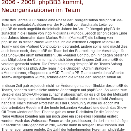
2006 - 2008: phpBB3 kommt,
Neuorganisationen im Team
Mitte des Jahres 2006 wurde eine Phase der Reorganisation des phpBB.de-
Teams eingeläutet. Auslöser war der Rücktritt von Sascha als Leiter von
phpBB.de nach ungefähr dreieinhalb Jahren im Amt. Er übergab phpBB.de
zunächst in die Hände von Ingo Migliarina (Mungo). Jedoch schon gegen Ende
des Jahres übernahm dann Markus Rehm (Markus67) die Leitung von
phpBB.de. In dieser Phase wurden auch die externen Gruppen »Show-Off-
Team« und die »Valued Contributors« gegründet. Erstere sollte, und macht dies
auch heute noch, das phpBB.de-Team bei der Bearbeitung der Vorschläge für
das Show-Off-Forum unterstützen. Die »Valued Contributor« hingegen bestehen
aus Mitgliedern der Community, die sich über eine längere Zeit um phpBB.de
verdient gemacht haben. Die Restrukturierung des phpBB.de-Teams Anfang
2007, bei der das phpBB.de-Team in die Gruppen »Administratoren«,
»Moderatoren«, »Supporter«, »MOD-Team“, »PR-Team« sowie das »Website-
Team« aufgespalten wurde, schloss dann die Phase der Reorganisation ab.
In dieser Zeit gab es jedoch nicht nur Änderungen an der Struktur des phpBB.de-
Teams, sondern auch etliche andere Änderungen auf phpBB.de. So wurde zum
Beispiel das Show-Off-Forum zunächst abgeschafft, da es sich bei der Mehrzahl
der Vorstellungen um einfache Standardinstallationen oder schlicht Werbung
handelte. Nach starken Protesten aus der Community wurde es jedoch mit
überarbeiteten Regeln mit der heute bekannten Vorabprüfung durch das Show-
Off-Team wieder eröffnet. Ebenso gab es neue Richtlinien für die Jobbörse.
Neue Aufträge konnten nun nur noch über ein spezielles Formular erstellt
werden. Auch das Webspace-Forum wurde geschlossen, da dort immer häufiger
unsachliche Kritik gepostet wurde, welche dann in hitzigen Diskussionen und
Themensperrungen endete. Die Zahl der teilnehmenden Foren am phpBB.de-