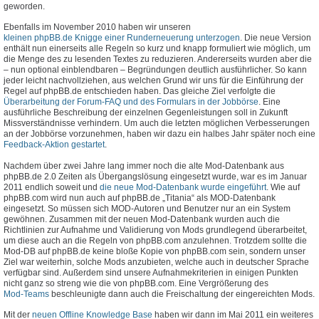
geworden.
Ebenfalls im November 2010 haben wir unseren
kleinen phpBB.de Knigge einer Runderneuerung unterzogen
. Die neue Version
enthält nun einerseits alle Regeln so kurz und knapp formuliert wie möglich, um
die Menge des zu lesenden Textes zu reduzieren. Andererseits wurden aber die
– nun optional einblendbaren – Begründungen deutlich ausführlicher. So kann
jeder leicht nachvollziehen, aus welchen Grund wir uns für die Einführung der
Regel auf phpBB.de entschieden haben. Das gleiche Ziel verfolgte die
Überarbeitung der Forum-FAQ und des Formulars in der Jobbörse
. Eine
ausführliche Beschreibung der einzelnen Gegenleistungen soll in Zukunft
Missverständnisse verhindern. Um auch die letzten möglichen Verbesserungen
an der Jobbörse vorzunehmen, haben wir dazu ein halbes Jahr später noch eine
Feedback-Aktion gestartet
.
Nachdem über zwei Jahre lang immer noch die alte Mod-Datenbank aus
phpBB.de 2.0 Zeiten als Übergangslösung eingesetzt wurde, war es im Januar
2011 endlich soweit und
die neue Mod-Datenbank wurde eingeführt
. Wie auf
phpBB.com wird nun auch auf phpBB.de „Titania“ als MOD-Datenbank
eingesetzt. So müssen sich MOD-Autoren und Benutzer nur an ein System
gewöhnen. Zusammen mit der neuen Mod-Datenbank wurden auch die
Richtlinien zur Aufnahme und Validierung von Mods grundlegend überarbeitet,
um diese auch an die Regeln von phpBB.com anzulehnen. Trotzdem sollte die
Mod-DB auf phpBB.de keine bloße Kopie von phpBB.com sein, sondern unser
Ziel war weiterhin, solche Mods anzubieten, welche auch in deutscher Sprache
verfügbar sind. Außerdem sind unsere Aufnahmekriterien in einigen Punkten
nicht ganz so streng wie die von phpBB.com. Eine Vergrößerung des
Mod-Teams
beschleunigte dann auch die Freischaltung der eingereichten Mods.
Mit der
neuen Offline Knowledge Base
haben wir dann im Mai 2011 ein weiteres