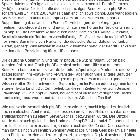
Sprachdateien anfertigte, entschloss er sich zusammen mit Frank Clemens
(Acid) eine Anlaufstelle für alle deutschsprachigen Benutzer von phpBB zu
schaffen. Am 17. März 2001 war es dann endlich soweit: phpBB.de war geboren.
Als Basis diente natürlich ein phpBB (Version 1.2). Neben drei phpBB-
Supportforen gab es auch ein Forum für Anleitungen, dem Vorgänger der
heutigen Knowledge Base, und natürlich auch ein Forum für Neuigkeiten rund
um phpBB. Die Forenliste wurde durch einen Bereich für Coding & Technik,
Smalltalk sowie ein Testforum vervollständigt. Zusätzlich wurde auf phpBB.de
noch eine Sammlung von Hacks, für die deutsche Sprachdateien verfügbar
waren, gepflegt. Wissenswert in diesem Zusammenhang: der Begriff Hacks war
die damalige Bezeichnung für Modifikationen.
Die deutsche Community und mit ihr phpBB.de wuchs rasant. Schon bald
konnten Philip und Frank phpBB.de nicht mehr ohne Hilfe von anderen
Benutzern betreiben und so wurde bereits im April »floyd« Moderator und wenig
später folgten ihm »davil« und »Pyramide«. Aber auch viele andere Benutzer
hatten mittlerweile einige Erfahrungen mit phpBB gesammelt und gaben ihr
Wissen weiter. Sie beantworteten Supportfragen im Forum oder programmierten
eigene Hacks für phpBB. Sehr beliebt zu diesem Zeitpunkt war zum Beispiel
»davilsphpBB«, ein phpBB-Paket, bei dem sehr viele der verfügbaren Hacks
bereits eingebaut waren und das somit kaum Wünsche offen ließ.
Wie unerwartet schnell sich phpBB.de entwickelte, macht folgendes deutlich:
noch im gleichen April war das Interesse so groß, dass Philip durch das enorme
Trafficaufkommen zu einem Serverwechsel gezwungen wurde. Der Umzug
wurde dann auch gleich für das Update auf phpBB 1.4 genutzt. Da aber nicht nur
der Traffic immer weiter zunahm, sondern auch die Größe der Datenbank und
man damals noch wesentlich weniger Webspace für sein Geld bekam als heute,
blieb Philip kaum eine andere Möglichkeit, als regelmäßig Nullposter und ältere
Beiträge zu löschen. Aus diesem Grund sind im Forum heute leider keine