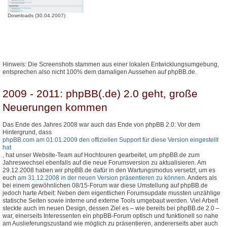
Downloads (30.04.2007)
Hinweis: Die Screenshots stammen aus einer lokalen Entwicklungsumgebung,
entsprechen also nicht 100% dem damaligen Aussehen auf phpBB.de.
2009 - 2011: phpBB(.de) 2.0 geht, große
Neuerungen kommen
Das Ende des Jahres 2008 war auch das Ende von phpBB 2.0: Vor dem
Hintergrund, dass
phpBB.com am 01.01.2009 den offiziellen Support für diese Version eingestellt
hat
, hat unser Website-Team auf Hochtouren gearbeitet, um phpBB.de zum
Jahreswechsel ebenfalls auf die neue Forumsversion zu aktualisieren. Am
29.12.2008 haben wir phpBB.de dafür in den Wartungsmodus versetzt, um es
euch
am 31.12.2008 in der neuen Version präsentieren zu können
. Anders als
bei einem gewöhnlichen 08/15-Forum war diese Umstellung auf phpBB.de
jedoch harte Arbeit: Neben dem eigentlichen Forumsupdate mussten unzählige
statische Seiten sowie interne und externe Tools umgebaut werden. Viel Arbeit
steckte auch im neuen Design, dessen Ziel es – wie bereits bei phpBB.de 2.0 –
war, einerseits Interessenten ein phpBB-Forum optisch und funktionell so nahe
am Auslieferungszustand wie möglich zu präsentieren, andererseits aber auch