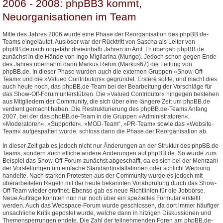
2006 - 2008: phpBB3 kommt,
Neuorganisationen im Team
Mitte des Jahres 2006 wurde eine Phase der Reorganisation des phpBB.de-
Teams eingeläutet. Auslöser war der Rücktritt von Sascha als Leiter von
phpBB.de nach ungefähr dreieinhalb Jahren im Amt. Er übergab phpBB.de
zunächst in die Hände von Ingo Migliarina (Mungo). Jedoch schon gegen Ende
des Jahres übernahm dann Markus Rehm (Markus67) die Leitung von
phpBB.de. In dieser Phase wurden auch die externen Gruppen »Show-Off-
Team« und die »Valued Contributors« gegründet. Erstere sollte, und macht dies
auch heute noch, das phpBB.de-Team bei der Bearbeitung der Vorschläge für
das Show-Off-Forum unterstützen. Die »Valued Contributor« hingegen bestehen
aus Mitgliedern der Community, die sich über eine längere Zeit um phpBB.de
verdient gemacht haben. Die Restrukturierung des phpBB.de-Teams Anfang
2007, bei der das phpBB.de-Team in die Gruppen »Administratoren«,
»Moderatoren«, »Supporter«, »MOD-Team“, »PR-Team« sowie das »Website-
Team« aufgespalten wurde, schloss dann die Phase der Reorganisation ab.
In dieser Zeit gab es jedoch nicht nur Änderungen an der Struktur des phpBB.de-
Teams, sondern auch etliche andere Änderungen auf phpBB.de. So wurde zum
Beispiel das Show-Off-Forum zunächst abgeschafft, da es sich bei der Mehrzahl
der Vorstellungen um einfache Standardinstallationen oder schlicht Werbung
handelte. Nach starken Protesten aus der Community wurde es jedoch mit
überarbeiteten Regeln mit der heute bekannten Vorabprüfung durch das Show-
Off-Team wieder eröffnet. Ebenso gab es neue Richtlinien für die Jobbörse.
Neue Aufträge konnten nun nur noch über ein spezielles Formular erstellt
werden. Auch das Webspace-Forum wurde geschlossen, da dort immer häufiger
unsachliche Kritik gepostet wurde, welche dann in hitzigen Diskussionen und
Themensperrungen endete. Die Zahl der teilnehmenden Foren am phpBB.de-