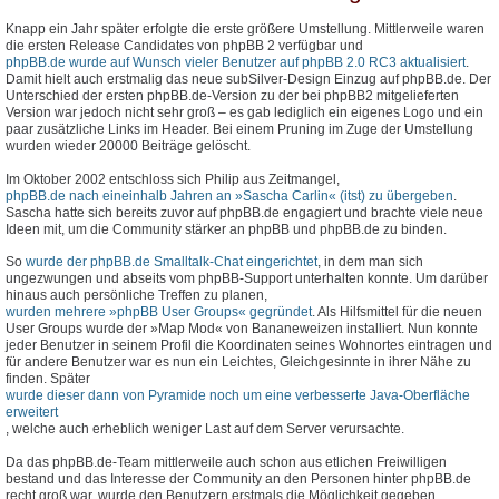
Knapp ein Jahr später erfolgte die erste größere Umstellung. Mittlerweile waren
die ersten Release Candidates von phpBB 2 verfügbar und
phpBB.de wurde auf Wunsch vieler Benutzer auf phpBB 2.0 RC3 aktualisiert
.
Damit hielt auch erstmalig das neue subSilver-Design Einzug auf phpBB.de. Der
Unterschied der ersten phpBB.de-Version zu der bei phpBB2 mitgelieferten
Version war jedoch nicht sehr groß – es gab lediglich ein eigenes Logo und ein
paar zusätzliche Links im Header. Bei einem Pruning im Zuge der Umstellung
wurden wieder 20000 Beiträge gelöscht.
Im Oktober 2002 entschloss sich Philip aus Zeitmangel,
phpBB.de nach eineinhalb Jahren an »Sascha Carlin« (itst) zu übergeben
.
Sascha hatte sich bereits zuvor auf phpBB.de engagiert und brachte viele neue
Ideen mit, um die Community stärker an phpBB und phpBB.de zu binden.
So
wurde der phpBB.de Smalltalk-Chat eingerichtet
, in dem man sich
ungezwungen und abseits vom phpBB-Support unterhalten konnte. Um darüber
hinaus auch persönliche Treffen zu planen,
wurden mehrere »phpBB User Groups« gegründet
. Als Hilfsmittel für die neuen
User Groups wurde der »Map Mod« von Bananeweizen installiert. Nun konnte
jeder Benutzer in seinem Profil die Koordinaten seines Wohnortes eintragen und
für andere Benutzer war es nun ein Leichtes, Gleichgesinnte in ihrer Nähe zu
finden. Später
wurde dieser dann von Pyramide noch um eine verbesserte Java-Oberfläche
erweitert
, welche auch erheblich weniger Last auf dem Server verursachte.
Da das phpBB.de-Team mittlerweile auch schon aus etlichen Freiwilligen
bestand und das Interesse der Community an den Personen hinter phpBB.de
recht groß war, wurde den Benutzern erstmals die Möglichkeit gegeben,