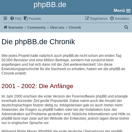
phpBB.de
Menü
FAQ
Pastebin
Registrieren
Anmelden
S
Startseite
Community
Über uns
Chronik
u
Die phpBB.de Chronik
c
h
e
Wie jedes Projekt hatte natürlich auch phpBB.de nicht schon am ersten Tag
50.000 Benutzer und eine Million Beiträge, sondern hat zunächst klein
angefangen und hat sich dann mit der Zeit weiterentwickelt. Um diese
Enwicklungsgeschichte für die Nachwelt zu erhalten, haben wir die phpBB.de
Chronik erstellt.
2001 - 2002: Die Anfänge
Im Jahr 2000 erschien die erste Version der Forensoftware phpBB und erlangte
innerhalb kürzester Zeit große Popularität. Dabei nahm auch die Anzahl der
deutschsprachigen Nutzer stetig zu. Infolgedessen gab es auch immer mehr
Anwender, die Fragen zu phpBB hatten oder bei der Installation bzw. der
Administration auf Probleme gestoßen sind. Nützliche Informationen und Hilfe zu
phpBB fand man zwar auf der Website der Entwickler, jedoch lagen diese bisher
nur in englischer Sprache vor.
Während Philip Mayer (PhilRM) die erste deutsche Übersetzung der phpBB-