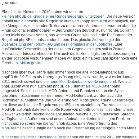
geworden.
Ebenfalls im November 2010 haben wir unseren
kleinen phpBB.de Knigge einer Runderneuerung unterzogen
. Die neue Version
enthält nun einerseits alle Regeln so kurz und knapp formuliert wie möglich, um
die Menge des zu lesenden Textes zu reduzieren. Andererseits wurden aber die
– nun optional einblendbaren – Begründungen deutlich ausführlicher. So kann
jeder leicht nachvollziehen, aus welchen Grund wir uns für die Einführung der
Regel auf phpBB.de entschieden haben. Das gleiche Ziel verfolgte die
Überarbeitung der Forum-FAQ und des Formulars in der Jobbörse
. Eine
ausführliche Beschreibung der einzelnen Gegenleistungen soll in Zukunft
Missverständnisse verhindern. Um auch die letzten möglichen Verbesserungen
an der Jobbörse vorzunehmen, haben wir dazu ein halbes Jahr später noch eine
Feedback-Aktion gestartet
.
Nachdem über zwei Jahre lang immer noch die alte Mod-Datenbank aus
phpBB.de 2.0 Zeiten als Übergangslösung eingesetzt wurde, war es im Januar
2011 endlich soweit und
die neue Mod-Datenbank wurde eingeführt
. Wie auf
phpBB.com wird nun auch auf phpBB.de „Titania“ als MOD-Datenbank
eingesetzt. So müssen sich MOD-Autoren und Benutzer nur an ein System
gewöhnen. Zusammen mit der neuen Mod-Datenbank wurden auch die
Richtlinien zur Aufnahme und Validierung von Mods grundlegend überarbeitet,
um diese auch an die Regeln von phpBB.com anzulehnen. Trotzdem sollte die
Mod-DB auf phpBB.de keine bloße Kopie von phpBB.com sein, sondern unser
Ziel war weiterhin, solche Mods anzubieten, welche auch in deutscher Sprache
verfügbar sind. Außerdem sind unsere Aufnahmekriterien in einigen Punkten
nicht ganz so streng wie die von phpBB.com. Eine Vergrößerung des
Mod-Teams
beschleunigte dann auch die Freischaltung der eingereichten Mods.
Mit der
neuen Offline Knowledge Base
haben wir dann im Mai 2011 ein weiteres