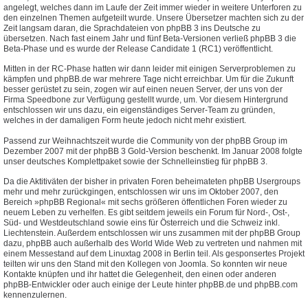
angelegt, welches dann im Laufe der Zeit immer wieder in weitere Unterforen zu
den einzelnen Themen aufgeteilt wurde. Unsere Übersetzer machten sich zu der
Zeit langsam daran, die Sprachdateien von phpBB 3 ins Deutsche zu
übersetzen. Nach fast einem Jahr und fünf Beta-Versionen verließ phpBB 3 die
Beta-Phase und es wurde der Release Candidate 1 (RC1) veröffentlicht.
Mitten in der RC-Phase hatten wir dann leider mit einigen Serverproblemen zu
kämpfen und phpBB.de war mehrere Tage nicht erreichbar. Um für die Zukunft
besser gerüstet zu sein, zogen wir auf einen neuen Server, der uns von der
Firma Speedbone zur Verfügung gestellt wurde, um. Vor diesem Hintergrund
entschlossen wir uns dazu, ein eigenständiges Server-Team zu gründen,
welches in der damaligen Form heute jedoch nicht mehr existiert.
Passend zur Weihnachtszeit wurde die Community von der phpBB Group im
Dezember 2007 mit der phpBB 3 Gold-Version beschenkt. Im Januar 2008 folgte
unser deutsches Komplettpaket sowie der Schnelleinstieg für phpBB 3.
Da die Aktitiväten der bisher in privaten Foren beheimateten phpBB Usergroups
mehr und mehr zurückgingen, entschlossen wir uns im Oktober 2007, den
Bereich »phpBB Regional« mit sechs größeren öffentlichen Foren wieder zu
neuem Leben zu verhelfen. Es gibt seitdem jeweils ein Forum für Nord-, Ost-,
Süd- und Westdeutschland sowie eins für Österreich und die Schweiz inkl.
Liechtenstein. Außerdem entschlossen wir uns zusammen mit der phpBB Group
dazu, phpBB auch außerhalb des World Wide Web zu vertreten und nahmen mit
einem Messestand auf dem Linuxtag 2008 in Berlin teil. Als gesponsertes Projekt
teilten wir uns den Stand mit den Kollegen von Joomla. So konnten wir neue
Kontakte knüpfen und ihr hattet die Gelegenheit, den einen oder anderen
phpBB-Entwickler oder auch einige der Leute hinter phpBB.de und phpBB.com
kennenzulernen.