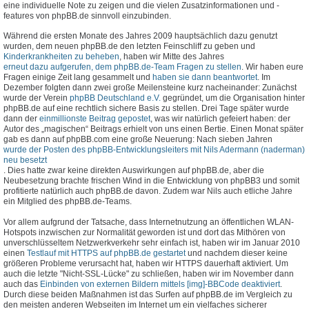
eine individuelle Note zu zeigen und die vielen Zusatzinformationen und -
features von phpBB.de sinnvoll einzubinden.
Während die ersten Monate des Jahres 2009 hauptsächlich dazu genutzt
wurden, dem neuen phpBB.de den letzten Feinschliff zu geben und
Kinderkrankheiten zu beheben
, haben wir Mitte des Jahres
erneut dazu aufgerufen, dem phpBB.de-Team Fragen zu stellen
. Wir haben eure
Fragen einige Zeit lang gesammelt und
haben sie dann beantwortet
. Im
Dezember folgten dann zwei große Meilensteine kurz nacheinander: Zunächst
wurde der Verein
phpBB Deutschland e.V.
gegründet, um die Organisation hinter
phpBB.de auf eine rechtlich sichere Basis zu stellen. Drei Tage später wurde
dann der
einmillionste Beitrag gepostet
, was wir natürlich gefeiert haben: der
Autor des „magischen“ Beitrags erhielt von uns einen Bertie. Einen Monat später
gab es dann auf phpBB.com eine große Neuerung: Nach sieben Jahren
wurde der Posten des phpBB-Entwicklungsleiters mit Nils Adermann (naderman)
neu besetzt
. Dies hatte zwar keine direkten Auswirkungen auf phpBB.de, aber die
Neubesetzung brachte frischen Wind in die Entwicklung von phpBB3 und somit
profitierte natürlich auch phpBB.de davon. Zudem war Nils auch etliche Jahre
ein Mitglied des phpBB.de-Teams.
Vor allem aufgrund der Tatsache, dass Internetnutzung an öffentlichen WLAN-
Hotspots inzwischen zur Normalität geworden ist und dort das Mithören von
unverschlüsseltem Netzwerkverkehr sehr einfach ist, haben wir im Januar 2010
einen
Testlauf mit HTTPS auf phpBB.de gestartet
und nachdem dieser keine
größeren Probleme verursacht hat, haben wir HTTPS dauerhaft aktiviert. Um
auch die letzte "Nicht-SSL-Lücke" zu schließen, haben wir im November dann
auch das
Einbinden von externen Bildern mittels [img]-BBCode deaktiviert
.
Durch diese beiden Maßnahmen ist das Surfen auf phpBB.de im Vergleich zu
den meisten anderen Webseiten im Internet um ein vielfaches sicherer