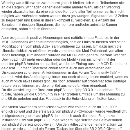
Webring war mittlerweile zwar enorm, jedoch hielten sich viele Teilnehmer nicht
an die Regeln. Wir hatten daher leider keine andere Wahl, als den Webring
wieder abzuschaffen, da eine ständige Kontrolle aller Teilnehmer zeitlich nicht
möglich war. Außerdem sahen wir uns dazu gezwungen, Signaturen auf 3 Zeilen
zu begrenzen und Bilder in diesen komplett zu verbieten. Die Anzahl der
Benutzer mit riesigen Signaturen, die mehrere und/oder animierte Banner
enthielten, nahm einfach überhand.
Aber es gab auch positive Neuerungen und natürlich neue Features: in der
MOD-Datenbank war es nunmehr möglich, defekte Links zu melden oder seine
Modifikationen vom phpBB.de-Team validieren zu lassen. Um dazu noch die
Übersichtlichkeit zu erhöhen, wurde zum einen die Mod-Datenbank von alten
Mods bereinigt, zum anderen wurden die MOD-Foren generalüberholt. War der
Download nicht mehr erreichbar oder die Modifikation nicht mehr mit der
neusten phpBB-Version kompatibel, wurde der Eintrag aus der MOD-Datenbank
gelöscht. Für mehr Übersichtlichkeit sorgte auch das Verschieben der
Diskussionen zu unseren Ankündigungen in das Forum "Community Talk" –
dadurch wird das Ankündigungsforum nur noch als ungelesen markiert, wenn es
auch wirklich etwas neues gibt. Um noch schneller auf problematische Beiträge
reagieren zu können, wurde eine Betragsmeldefunktion eingebaut.
Da die Umstellung der Basis von phpBB.de auf phpBB 3.0 in absehbare Zeit
rückte, haben wir die Community in einer großen Umfrage um Ihre Meinung zu
phpBB.de gebeten und das Feedback in die Entwicklung einfließen lassen.
Von vielen Anwendern sehnlichst erwartet war es dann auch im Juni 2006
endlich so weit und die erste Beta von phpBB 3 »Olympus« wurde veröffentlicht.
Infolgedessen gab es auf phpBB.de natürlich auch die ersten Fragen zur
Installation usw. von phpBB 3. Einige Wagemutige setzten die Betaversionen
von phpBB 3 bereits produktiv ein. Um den Hilfesuchenden eine Plattform zu
bieten, wurde zunächst ein Forum "Diskussion über phpBB 2.0/3.0 Olympus"