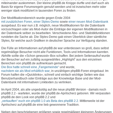
miteinander auskommen. Der kleine phpBB.de Knigge durfte und darf auch als
Basis für eigene Forumsregeln genutzt werden und ist inzwischen mehr oder
weniger stark modifiziert in tausenden Foren zu finden.
Der Modifikationsbereich wurde gegen Ende 2004
mit zusätzlichen Foren, einer Styles-Demo
sowie
einer neuen Mod-Datenbank
ausgebaut. Es war nun z.B. möglich, neue Modifikationen für die Datenbank
vorzuschlagen oder als Mod-Autor die Einträge der eigenen Modifikationen in
der Datenbank selber zu bearbeiten. Verschiedene Abo- und Statistikfunktionen
rundeten die Sache ab. Die Styles-Demo gab einen Überblick über sämtliche
Styles, für welche auch Grafiken in deutscher Sprache zur Verfügung standen.
Die Fülle an Informationen auf phpBB.de war unterdessen so groß, dass selbst
regelmäßige Besucher nicht alle Funktionen, Tools und Informationen kannten.
Abhilfe sollte die »Schon gewusst«-Box schaffen. Bei jedem Seitenaufruf wurde
der Besucher auf ein zufällig ausgewähltes „Highlight“ aus den einzelnen
Bereichen von phpBB.de aufmerksam gemacht.
Die Box hatte schnell eine „Fangemeinde“
und wurde,
nachdem sie als Mod erhältlich war
, in unzähligen phpBB-Foren eingebaut. Im
Forum halfen die »Quicklinks«, schnell und einfach wichtige Seiten wie das
Benutzerhandbuch oder Einträge aus der Knowledge Base und der Mod-
Datenbank mit informativen Linktexten zu verlinken.
Im April 2004, als alle ungeduldig auf die neue phpBB Version - damals noch
phpBB 2.2 - warteten, wurde der phpBB.de-Aprilscherz geboren. Wir verpassten
phpBB.de den Look von phpBB 2.2 und
„verkauften“ euch ein phpBB 1.0 als Beta des phpBB 2.2
. Mittlerweile ist der
Aprilscherz auf phpBB.de eine lieb gewonnene Tradition.
Neben den beschriebenen größeren sowie regelmäßigen kleineren Änderungen