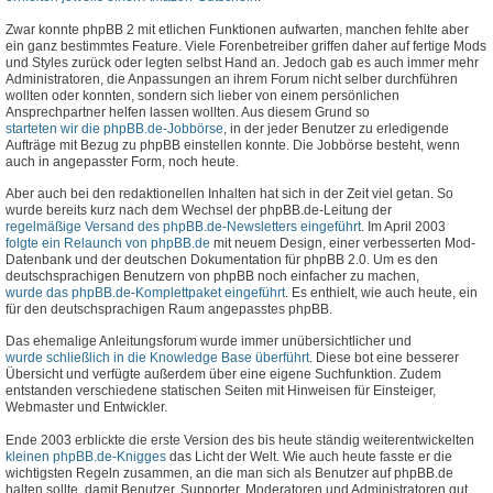
Zwar konnte phpBB 2 mit etlichen Funktionen aufwarten, manchen fehlte aber
ein ganz bestimmtes Feature. Viele Forenbetreiber griffen daher auf fertige Mods
und Styles zurück oder legten selbst Hand an. Jedoch gab es auch immer mehr
Administratoren, die Anpassungen an ihrem Forum nicht selber durchführen
wollten oder konnten, sondern sich lieber von einem persönlichen
Ansprechpartner helfen lassen wollten. Aus diesem Grund so
starteten wir die phpBB.de-Jobbörse
, in der jeder Benutzer zu erledigende
Aufträge mit Bezug zu phpBB einstellen konnte. Die Jobbörse besteht, wenn
auch in angepasster Form, noch heute.
Aber auch bei den redaktionellen Inhalten hat sich in der Zeit viel getan. So
wurde bereits kurz nach dem Wechsel der phpBB.de-Leitung der
regelmäßige Versand des phpBB.de-Newsletters eingeführt
. Im April 2003
folgte ein Relaunch von phpBB.de
mit neuem Design, einer verbesserten Mod-
Datenbank und der deutschen Dokumentation für phpBB 2.0. Um es den
deutschsprachigen Benutzern von phpBB noch einfacher zu machen,
wurde das phpBB.de-Komplettpaket eingeführt
. Es enthielt, wie auch heute, ein
für den deutschsprachigen Raum angepasstes phpBB.
Das ehemalige Anleitungsforum wurde immer unübersichtlicher und
wurde schließlich in die Knowledge Base überführt
. Diese bot eine besserer
Übersicht und verfügte außerdem über eine eigene Suchfunktion. Zudem
entstanden verschiedene statischen Seiten mit Hinweisen für Einsteiger,
Webmaster und Entwickler.
Ende 2003 erblickte die erste Version des bis heute ständig weiterentwickelten
kleinen phpBB.de-Knigges
das Licht der Welt. Wie auch heute fasste er die
wichtigsten Regeln zusammen, an die man sich als Benutzer auf phpBB.de
halten sollte, damit Benutzer, Supporter, Moderatoren und Administratoren gut