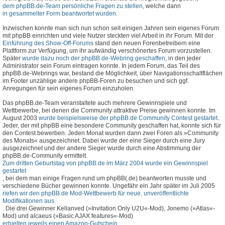
dem phpBB.de-Team persönliche Fragen zu stellen
, welche dann
in gesammelter Form beantwortet wurden
.
Inzwischen konnte man sich nun schon seit einigen Jahren sein eigenes Forum
mit phpBB einrichten und viele Nutzer steckten viel Arbeit in ihr Forum. Mit der
Einführung des Show-Off-Forums
stand den neuen Forenbetreibern eine
Plattform zur Verfügung, um ihr aufwändig verschönertes Forum vorzustellen.
Später
wurde dazu noch der phpBB.de-Webring geschaffen
, in den jeder
Administrator sein Forum eintragen konnte. In jedem Forum, das Teil des
phpBB.de-Webrings war, bestand die Möglichkeit, über Navigationsschaltflächen
im Footer unzählige andere phpBB-Foren zu besuchen und sich ggf.
Anregungen für sein eigenes Forum einzuholen.
Das phpBB.de-Team veranstaltete auch mehrere Gewinnspiele und
Wettbewerbe, bei denen die Community attraktive Preise gewinnen konnte. Im
August 2003
wurde beispielsweise der phpBB.de Community Contest gestartet
.
Jeder, der mit phpBB eine besondere Community geschaffen hat, konnte sich für
den Contest bewerben. Jeden Monat wurden dann zwei Foren als »Community
des Monats« ausgezeichnet. Dabei wurde der eine Sieger durch eine Jury
ausgezeichnet und der andere Sieger wurde durch eine Abstimmung der
phpBB.de-Community ermittelt.
Zum dritten Geburtstag von phpBB.de im März 2004 wurde ein Gewinnspiel
gestartet
, bei dem man einige Fragen rund um phpBB(.de) beantworten musste und
verschiedene Bücher gewinnen konnte. Ungefähr ein Jahr später im Juli 2005
riefen wir den phpBB.de Mod-Wettbewerb für neue, unveröffentlichte
Modifikationen aus
. Die drei Gewinner Kellanved (»Invitation Only U2U«-Mod), Jonemo (»Atlas«-
Mod) und alcaeus (»Basic AJAX features«-Mod)
erhielten jeweils einen Amazon-Gutschein
.