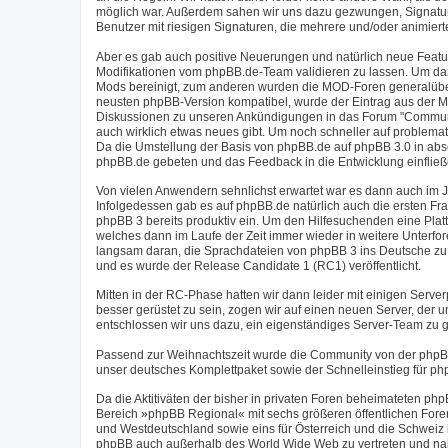
möglich war. Außerdem sahen wir uns dazu gezwungen, Signaturen
Benutzer mit riesigen Signaturen, die mehrere und/oder animier
Aber es gab auch positive Neuerungen und natürlich neue Feat
Modifikationen vom phpBB.de-Team validieren zu lassen. Um daz
Mods bereinigt, zum anderen wurden die MOD-Foren generalüberh
neusten phpBB-Version kompatibel, wurde der Eintrag aus der M
Diskussionen zu unseren Ankündigungen in das Forum "Communit
auch wirklich etwas neues gibt. Um noch schneller auf problema
Da die Umstellung der Basis von phpBB.de auf phpBB 3.0 in abs
phpBB.de gebeten und das Feedback in die Entwicklung einfließ
Von vielen Anwendern sehnlichst erwartet war es dann auch im J
Infolgedessen gab es auf phpBB.de natürlich auch die ersten Fr
phpBB 3 bereits produktiv ein. Um den Hilfesuchenden eine Plat
welches dann im Laufe der Zeit immer wieder in weitere Unterfo
langsam daran, die Sprachdateien von phpBB 3 ins Deutsche zu 
und es wurde der Release Candidate 1 (RC1) veröffentlicht.
Mitten in der RC-Phase hatten wir dann leider mit einigen Serv
besser gerüstet zu sein, zogen wir auf einen neuen Server, der
entschlossen wir uns dazu, ein eigenständiges Server-Team zu g
Passend zur Weihnachtszeit wurde die Community von der phpB
unser deutsches Komplettpaket sowie der Schnelleinstieg für ph
Da die Aktitiväten der bisher in privaten Foren beheimateten 
Bereich »phpBB Regional« mit sechs größeren öffentlichen Foren
und Westdeutschland sowie eins für Österreich und die Schweiz
phpBB auch außerhalb des World Wide Web zu vertreten und nahm