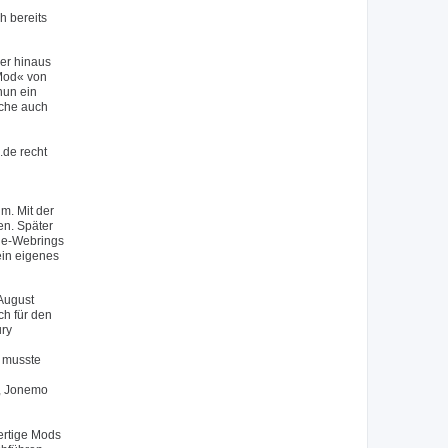
h bereits
er hinaus
 Mod« von
nun ein
lche auch
.de recht
m. Mit der
en. Später
.de-Webrings
ein eigenes
August
ch für den
ury
 musste
), Jonemo
ertige Mods