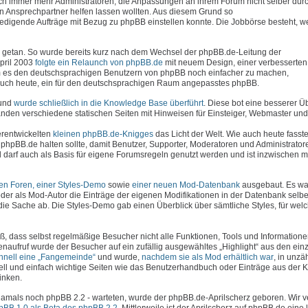
uch immer mehr Administratoren, die Anpassungen an ihrem Forum nicht selber dur
en Ansprechpartner helfen lassen wollten. Aus diesem Grund so
erledigende Aufträge mit Bezug zu phpBB einstellen konnte. Die Jobbörse besteht, 
viel getan. So wurde bereits kurz nach dem Wechsel der phpBB.de-Leitung der
April 2003
folgte ein Relaunch von phpBB.de
mit neuem Design, einer verbesserte
 es den deutschsprachigen Benutzern von phpBB noch einfacher zu machen,
e auch heute, ein für den deutschsprachigen Raum angepasstes phpBB.
 und
wurde schließlich in die Knowledge Base überführt
. Diese bot eine besserer Ü
den verschiedene statischen Seiten mit Hinweisen für Einsteiger, Webmaster und 
erentwickelten
kleinen phpBB.de-Knigges
das Licht der Welt. Wie auch heute fasste
phpBB.de halten sollte, damit Benutzer, Supporter, Moderatoren und Administrator
darf auch als Basis für eigene Forumsregeln genutzt werden und ist inzwischen 
hen Foren, einer Styles-Demo
sowie
einer neuen Mod-Datenbank
ausgebaut. Es war
der als Mod-Autor die Einträge der eigenen Modifikationen in der Datenbank selbe
die Sache ab. Die Styles-Demo gab einen Überblick über sämtliche Styles, für wel
ß, dass selbst regelmäßige Besucher nicht alle Funktionen, Tools und Information
enaufruf wurde der Besucher auf ein zufällig ausgewähltes „Highlight“ aus den ein
chnell eine „Fangemeinde“
und wurde,
nachdem sie als Mod erhältlich war
, in unzä
ell und einfach wichtige Seiten wie das Benutzerhandbuch oder Einträge aus der
inken.
- damals noch phpBB 2.2 - warteten, wurde der phpBB.de-Aprilscherz geboren. Wir 