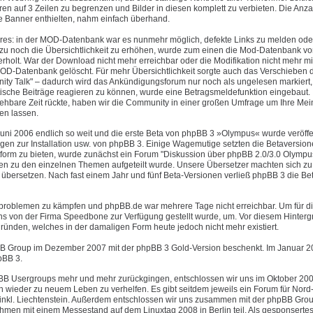
 auf 3 Zeilen zu begrenzen und Bilder in diesen komplett zu verbieten. Die Anza
te Banner enthielten, nahm einfach überhand.
ures: in der MOD-Datenbank war es nunmehr möglich, defekte Links zu melden ode
u noch die Übersichtlichkeit zu erhöhen, wurde zum einen die Mod-Datenbank vo
olt. War der Download nicht mehr erreichbar oder die Modifikation nicht mehr mi
OD-Datenbank gelöscht. Für mehr Übersichtlichkeit sorgte auch das Verschieben 
y Talk" – dadurch wird das Ankündigungsforum nur noch als ungelesen markiert
tische Beiträge reagieren zu können, wurde eine Betragsmeldefunktion eingebaut.
ehbare Zeit rückte, haben wir die Community in einer großen Umfrage um Ihre Me
en lassen.
uni 2006 endlich so weit und die erste Beta von phpBB 3 »Olympus« wurde veröffen
agen zur Installation usw. von phpBB 3. Einige Wagemutige setzten die Betaversio
tform zu bieten, wurde zunächst ein Forum "Diskussion über phpBB 2.0/3.0 Olympu
ren zu den einzelnen Themen aufgeteilt wurde. Unsere Übersetzer machten sich zu 
übersetzen. Nach fast einem Jahr und fünf Beta-Versionen verließ phpBB 3 die B
erproblemen zu kämpfen und phpBB.de war mehrere Tage nicht erreichbar. Um für di
 uns von der Firma Speedbone zur Verfügung gestellt wurde, um. Vor diesem Hinter
ründen, welches in der damaligen Form heute jedoch nicht mehr existiert.
B Group im Dezember 2007 mit der phpBB 3 Gold-Version beschenkt. Im Januar 20
pBB 3.
phpBB Usergroups mehr und mehr zurückgingen, entschlossen wir uns im Oktober 20
 wieder zu neuem Leben zu verhelfen. Es gibt seitdem jeweils ein Forum für Nord-,
 inkl. Liechtenstein. Außerdem entschlossen wir uns zusammen mit der phpBB Gro
en mit einem Messestand auf dem Linuxtag 2008 in Berlin teil. Als gesponsertes