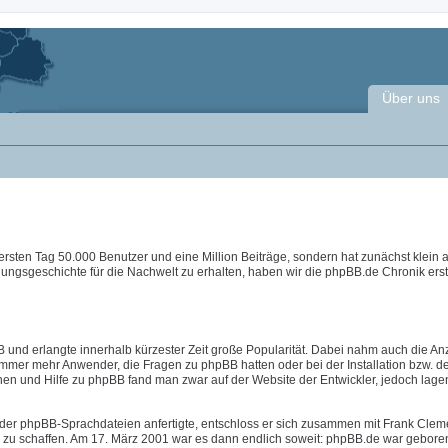
Über uns
ersten Tag 50.000 Benutzer und eine Million Beiträge, sondern hat zunächst klein
lungsgeschichte für die Nachwelt zu erhalten, haben wir die phpBB.de Chronik erste
 und erlangte innerhalb kürzester Zeit große Popularität. Dabei nahm auch die An
immer mehr Anwender, die Fragen zu phpBB hatten oder bei der Installation bzw. d
nen und Hilfe zu phpBB fand man zwar auf der Website der Entwickler, jedoch lage
der phpBB-Sprachdateien anfertigte, entschloss er sich zusammen mit Frank Clem
B zu schaffen. Am 17. März 2001 war es dann endlich soweit: phpBB.de war geboren