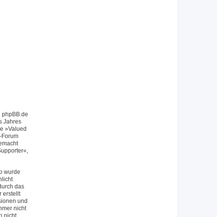
on phpBB.de
s Jahres
ie »Valued
f-Forum
gemacht
upporter«,
So wurde
licht
durch das
erstellt
sionen und
hmer nicht
h nicht