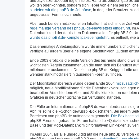
und Styles zurück oder legten selbst Hand an. Jedoch gab es a
wollten oder konnten, sondern sich lieber von einem persönlich
starteten wir die phpBB.de-Jobbörse
, in der jeder Benutzer zu 
angepasster Form, noch heute.
Aber auch bei den redaktionellen Inhalten hat sich in der Zeit 
regelmäßige Versand des phpBB.de-Newsletters eingeführt
. Im 
Datenbank und der deutschen Dokumentation für phpBB 2.0. Um
wurde das phpBB.de-Komplettpaket eingeführt
. Es enthielt, wi
Das ehemalige Anleitungsforum wurde immer unübersichtlicher
verfügte außerdem über eine eigene Suchfunktion. Zudem entstan
Ende 2003 erblickte die erste Version des bis heute ständig weit
wichtigsten Regeln zusammen, an die man sich als Benutzer auf 
miteinander auskommen. Der kleine phpBB.de Knigge durfte und 
weniger stark modifiziert in tausenden Foren zu finden.
Der Modifikationsbereich wurde gegen Ende 2004
mit zusätzlic
möglich, neue Modifikationen für die Datenbank vorzuschlagen o
bearbeiten. Verschiedene Abo- und Statistikfunktionen rundeten 
Grafiken in deutscher Sprache zur Verfügung standen.
Die Fülle an Informationen auf phpBB.de war unterdessen so gro
Abhilfe sollte die »Schon gewusst«-Box schaffen. Bei jedem Seit
Bereichen von phpBB.de aufmerksam gemacht.
Die Box hatte s
phpBB-Foren eingebaut. Im Forum halfen die »Quicklinks«, schn
Base und der Mod-Datenbank mit informativen Linktexten zu verl
Im April 2004, als alle ungeduldig auf die neue phpBB Version 