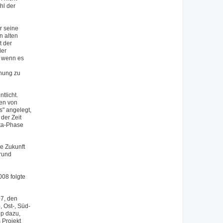
hl der
r seine
n alten
t der
der
, wenn es
inung zu
tlicht.
nen von
s" angelegt,
der Zeit
eta-Phase
e Zukunft
grund
08 folgte
07, den
 Ost-, Süd-
up dazu,
 Projekt