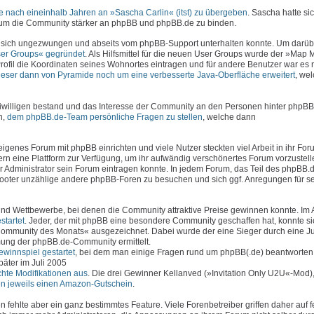
 nach eineinhalb Jahren an »Sascha Carlin« (itst) zu übergeben
. Sascha hatte sic
, um die Community stärker an phpBB und phpBB.de zu binden.
 sich ungezwungen und abseits vom phpBB-Support unterhalten konnte. Um darüb
er Groups« gegründet
. Als Hilfsmittel für die neuen User Groups wurde der »Map
rofil die Koordinaten seines Wohnortes eintragen und für andere Benutzer war es 
ieser dann von Pyramide noch um eine verbesserte Java-Oberfläche erweitert
, we
iwilligen bestand und das Interesse der Community an den Personen hinter phpBB
n,
dem phpBB.de-Team persönliche Fragen zu stellen
, welche dann
genes Forum mit phpBB einrichten und viele Nutzer steckten viel Arbeit in ihr Foru
n eine Plattform zur Verfügung, um ihr aufwändig verschönertes Forum vorzustell
er Administrator sein Forum eintragen konnte. In jedem Forum, das Teil des phpBB
 Footer unzählige andere phpBB-Foren zu besuchen und sich ggf. Anregungen für s
d Wettbewerbe, bei denen die Community attraktive Preise gewinnen konnte. Im 
tartet
. Jeder, der mit phpBB eine besondere Community geschaffen hat, konnte si
ommunity des Monats« ausgezeichnet. Dabei wurde der eine Sieger durch eine J
ung der phpBB.de-Community ermittelt.
winnspiel gestartet
, bei dem man einige Fragen rund um phpBB(.de) beantworten
äter im Juli 2005
chte Modifikationen aus
. Die drei Gewinner Kellanved (»Invitation Only U2U«-Mod
ten jeweils einen Amazon-Gutschein
.
fehlte aber ein ganz bestimmtes Feature. Viele Forenbetreiber griffen daher auf f