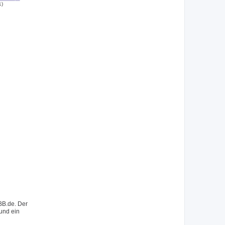
1)
BB.de. Der
 und ein