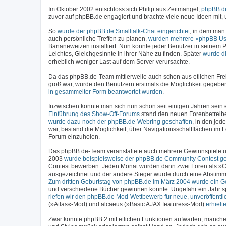
Im Oktober 2002 entschloss sich Philip aus Zeitmangel,
phpBB.de
zuvor auf phpBB.de engagiert und brachte viele neue Ideen mit
So
wurde der phpBB.de Smalltalk-Chat eingerichtet
, in dem man
auch persönliche Treffen zu planen,
wurden mehrere »phpBB Us
Bananeweizen installiert. Nun konnte jeder Benutzer in seinem P
Leichtes, Gleichgesinnte in ihrer Nähe zu finden. Später
wurde d
erheblich weniger Last auf dem Server verursachte.
Da das phpBB.de-Team mittlerweile auch schon aus etlichen Fre
groß war, wurde den Benutzern erstmals die Möglichkeit gegebe
in gesammelter Form beantwortet wurden
.
Inzwischen konnte man sich nun schon seit einigen Jahren sein ei
Einführung des Show-Off-Forums
stand den neuen Forenbetreiber
wurde dazu noch der phpBB.de-Webring geschaffen
, in den jed
war, bestand die Möglichkeit, über Navigationsschaltflächen im
Forum einzuholen.
Das phpBB.de-Team veranstaltete auch mehrere Gewinnspiele un
2003
wurde beispielsweise der phpBB.de Community Contest ges
Contest bewerben. Jeden Monat wurden dann zwei Foren als »C
ausgezeichnet und der andere Sieger wurde durch eine Abstimm
Zum dritten Geburtstag von phpBB.de im März 2004 wurde ein Ge
und verschiedene Bücher gewinnen konnte. Ungefähr ein Jahr sp
riefen wir den phpBB.de Mod-Wettbewerb für neue, unveröffentli
(»Atlas«-Mod) und alcaeus (»Basic AJAX features«-Mod)
erhiel
Zwar konnte phpBB 2 mit etlichen Funktionen aufwarten, manchen 