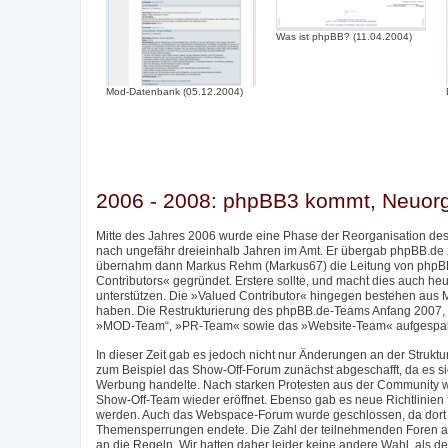
Was ist phpBB? (11.04.2004)
Mod-Datenbank (05.12.2004)
2006 - 2008: phpBB3 kommt, Neuor
Mitte des Jahres 2006 wurde eine Phase der Reorganisation des
nach ungefähr dreieinhalb Jahren im Amt. Er übergab phpBB.de
übernahm dann Markus Rehm (Markus67) die Leitung von phpBB
Contributors« gegründet. Erstere sollte, und macht dies auch h
unterstützen. Die »Valued Contributor« hingegen bestehen aus M
haben. Die Restrukturierung des phpBB.de-Teams Anfang 2007, 
»MOD-Team“, »PR-Team« sowie das »Website-Team« aufgespalte
In dieser Zeit gab es jedoch nicht nur Änderungen an der Stru
zum Beispiel das Show-Off-Forum zunächst abgeschafft, da es sic
Werbung handelte. Nach starken Protesten aus der Community w
Show-Off-Team wieder eröffnet. Ebenso gab es neue Richtlinien f
werden. Auch das Webspace-Forum wurde geschlossen, da dort im
Themensperrungen endete. Die Zahl der teilnehmenden Foren am 
an die Regeln. Wir hatten daher leider keine andere Wahl, als de