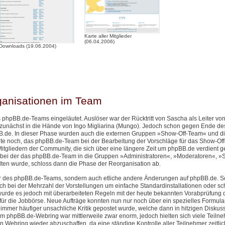
Karte aller Mitglieder
(06.04.2006)
Downloads (19.06.2004)
ganisationen im Team
 phpBB.de-Teams eingeläutet. Auslöser war der Rücktritt von Sascha als Leiter v
 zunächst in die Hände von Ingo Migliarina (Mungo). Jedoch schon gegen Ende de
.de. In dieser Phase wurden auch die externen Gruppen »Show-Off-Team« und d
eute noch, das phpBB.de-Team bei der Bearbeitung der Vorschläge für das Show-Of
itgliedern der Community, die sich über eine längere Zeit um phpBB.de verdient 
bei der das phpBB.de-Team in die Gruppen »Administratoren«, »Moderatoren«, »S
n wurde, schloss dann die Phase der Reorganisation ab.
ktur des phpBB.de-Teams, sondern auch etliche andere Änderungen auf phpBB.de. 
h bei der Mehrzahl der Vorstellungen um einfache Standardinstallationen oder sch
urde es jedoch mit überarbeiteten Regeln mit der heute bekannten Vorabprüfung 
ür die Jobbörse. Neue Aufträge konnten nun nur noch über ein spezielles Formular 
mer häufiger unsachliche Kritik gepostet wurde, welche dann in hitzigen Diskus
phpBB.de-Webring war mittlerweile zwar enorm, jedoch hielten sich viele Teilne
n Webring wieder abzuschaffen, da eine ständige Kontrolle aller Teilnehmer zeitlic