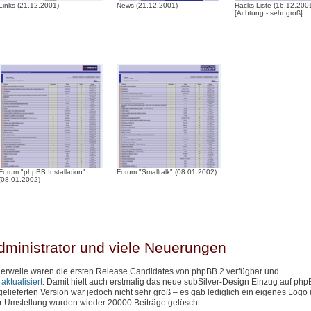
Links (21.12.2001)
News (21.12.2001)
Hacks-Liste (16.12.200
[Achtung - sehr groß]
Forum "phpBB Installation"
Forum "Smalltalk" (08.01.2002)
(08.01.2002)
dministrator und viele Neuerungen
ttlerweile waren die ersten Release Candidates von phpBB 2 verfügbar und
ktualisiert
. Damit hielt auch erstmalig das neue subSilver-Design Einzug auf php
lieferten Version war jedoch nicht sehr groß – es gab lediglich ein eigenes Logo
er Umstellung wurden wieder 20000 Beiträge gelöscht.