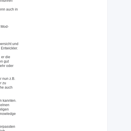
chführen
wenn auch in
n Mod-
bersicht und
Entwickler.
 er die
en gut
mehr oder
 nun z.B.
r zu
che auch
en kannten.
zelnen
hligen
 Knowledge
verpassten