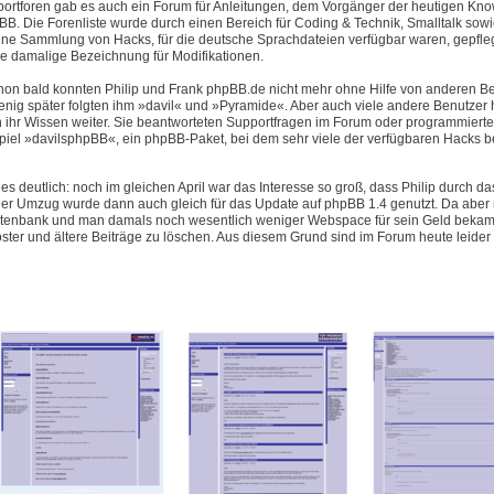
pportforen gab es auch ein Forum für Anleitungen, dem Vorgänger der heutigen Kn
B. Die Forenliste wurde durch einen Bereich für Coding & Technik, Smalltalk sowi
eine Sammlung von Hacks, für die deutsche Sprachdateien verfügbar waren, gepfleg
e damalige Bezeichnung für Modifikationen.
hon bald konnten Philip und Frank phpBB.de nicht mehr ohne Hilfe von anderen B
enig später folgten ihm »davil« und »Pyramide«. Aber auch viele andere Benutzer 
 ihr Wissen weiter. Sie beantworteten Supportfragen im Forum oder programmiert
piel »davilsphpBB«, ein phpBB-Paket, bei dem sehr viele der verfügbaren Hacks be
es deutlich: noch im gleichen April war das Interesse so groß, dass Philip durch d
 Umzug wurde dann auch gleich für das Update auf phpBB 1.4 genutzt. Da aber n
Datenbank und man damals noch wesentlich weniger Webspace für sein Geld bekam 
oster und ältere Beiträge zu löschen. Aus diesem Grund sind im Forum heute leider