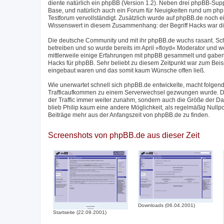
diente natürlich ein phpBB (Version 1.2). Neben drei phpBB-Su
Base, und natürlich auch ein Forum für Neuigkeiten rund um phpB
Testforum vervollständigt. Zusätzlich wurde auf phpBB.de noch 
Wissenswert in diesem Zusammenhang: der Begriff Hacks war di
Die deutsche Community und mit ihr phpBB.de wuchs rasant. Sc
betreiben und so wurde bereits im April »floyd« Moderator und w
mittlerweile einige Erfahrungen mit phpBB gesammelt und gaben
Hacks für phpBB. Sehr beliebt zu diesem Zeitpunkt war zum Beis
eingebaut waren und das somit kaum Wünsche offen ließ.
Wie unerwartet schnell sich phpBB.de entwickelte, macht folgend
Trafficaufkommen zu einem Serverwechsel gezwungen wurde. Der
der Traffic immer weiter zunahm, sondern auch die Größe der 
blieb Philip kaum eine andere Möglichkeit, als regelmäßig Nullp
Beiträge mehr aus der Anfangszeit von phpBB.de zu finden.
Screenshots von phpBB.de aus dieser Zeit
Downloads (06.04.2001)
Startseite (22.09.2001)