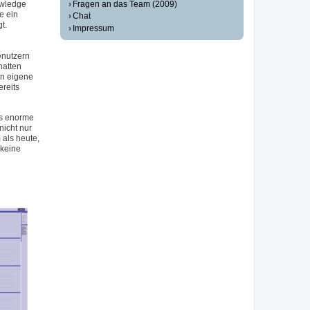
Fragen an das Team (2009)
owledge
e ein
Chat
t.
Impressum
enutzern
hatten
en eigene
reits
as enorme
icht nur
als heute,
 keine