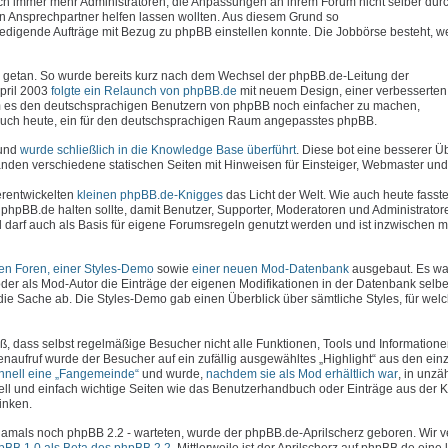
uch immer mehr Administratoren, die Anpassungen an ihrem Forum nicht selber dur
en Ansprechpartner helfen lassen wollten. Aus diesem Grund so
erledigende Aufträge mit Bezug zu phpBB einstellen konnte. Die Jobbörse besteht, 
viel getan. So wurde bereits kurz nach dem Wechsel der phpBB.de-Leitung der
April 2003
folgte ein Relaunch von phpBB.de
mit neuem Design, einer verbesserte
 es den deutschsprachigen Benutzern von phpBB noch einfacher zu machen,
e auch heute, ein für den deutschsprachigen Raum angepasstes phpBB.
 und
wurde schließlich in die Knowledge Base überführt
. Diese bot eine besserer Ü
den verschiedene statischen Seiten mit Hinweisen für Einsteiger, Webmaster und 
erentwickelten
kleinen phpBB.de-Knigges
das Licht der Welt. Wie auch heute fasste
phpBB.de halten sollte, damit Benutzer, Supporter, Moderatoren und Administrator
darf auch als Basis für eigene Forumsregeln genutzt werden und ist inzwischen 
hen Foren, einer Styles-Demo
sowie
einer neuen Mod-Datenbank
ausgebaut. Es war
der als Mod-Autor die Einträge der eigenen Modifikationen in der Datenbank selbe
die Sache ab. Die Styles-Demo gab einen Überblick über sämtliche Styles, für wel
ß, dass selbst regelmäßige Besucher nicht alle Funktionen, Tools und Information
enaufruf wurde der Besucher auf ein zufällig ausgewähltes „Highlight“ aus den ein
chnell eine „Fangemeinde“
und wurde,
nachdem sie als Mod erhältlich war
, in unzä
ell und einfach wichtige Seiten wie das Benutzerhandbuch oder Einträge aus der
inken.
- damals noch phpBB 2.2 - warteten, wurde der phpBB.de-Aprilscherz geboren. Wir 