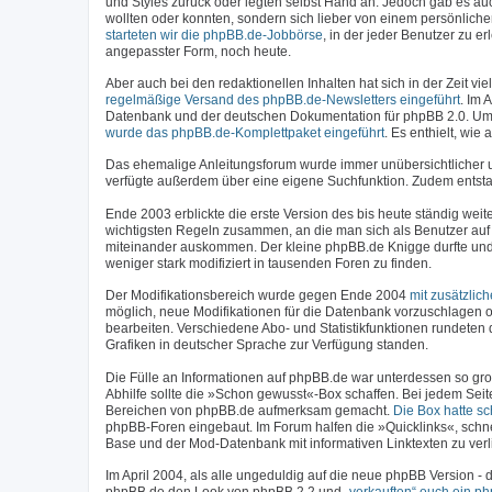
und Styles zurück oder legten selbst Hand an. Jedoch gab es a
wollten oder konnten, sondern sich lieber von einem persönlich
starteten wir die phpBB.de-Jobbörse
, in der jeder Benutzer zu 
angepasster Form, noch heute.
Aber auch bei den redaktionellen Inhalten hat sich in der Zeit 
regelmäßige Versand des phpBB.de-Newsletters eingeführt
. Im 
Datenbank und der deutschen Dokumentation für phpBB 2.0. Um
wurde das phpBB.de-Komplettpaket eingeführt
. Es enthielt, wi
Das ehemalige Anleitungsforum wurde immer unübersichtlicher
verfügte außerdem über eine eigene Suchfunktion. Zudem entstan
Ende 2003 erblickte die erste Version des bis heute ständig weit
wichtigsten Regeln zusammen, an die man sich als Benutzer auf 
miteinander auskommen. Der kleine phpBB.de Knigge durfte und 
weniger stark modifiziert in tausenden Foren zu finden.
Der Modifikationsbereich wurde gegen Ende 2004
mit zusätzlic
möglich, neue Modifikationen für die Datenbank vorzuschlagen o
bearbeiten. Verschiedene Abo- und Statistikfunktionen rundeten 
Grafiken in deutscher Sprache zur Verfügung standen.
Die Fülle an Informationen auf phpBB.de war unterdessen so gro
Abhilfe sollte die »Schon gewusst«-Box schaffen. Bei jedem Seit
Bereichen von phpBB.de aufmerksam gemacht.
Die Box hatte s
phpBB-Foren eingebaut. Im Forum halfen die »Quicklinks«, schn
Base und der Mod-Datenbank mit informativen Linktexten zu verl
Im April 2004, als alle ungeduldig auf die neue phpBB Version 