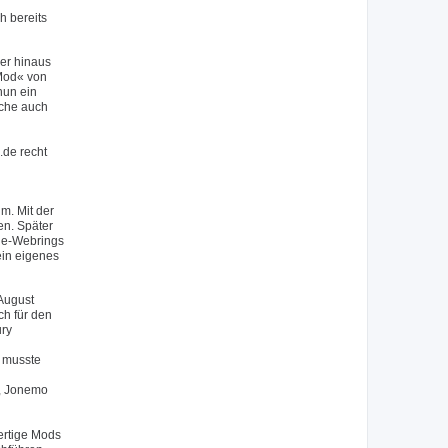
h bereits
er hinaus
 Mod« von
nun ein
lche auch
.de recht
m. Mit der
en. Später
.de-Webrings
ein eigenes
August
ch für den
ury
 musste
), Jonemo
ertige Mods