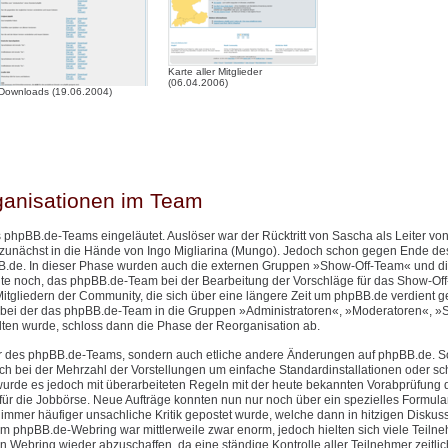
Karte aller Mitglieder
(06.04.2006)
Downloads (19.06.2004)
ganisationen im Team
 phpBB.de-Teams eingeläutet. Auslöser war der Rücktritt von Sascha als Leiter v
 zunächst in die Hände von Ingo Migliarina (Mungo). Jedoch schon gegen Ende de
.de. In dieser Phase wurden auch die externen Gruppen »Show-Off-Team« und d
eute noch, das phpBB.de-Team bei der Bearbeitung der Vorschläge für das Show-Of
itgliedern der Community, die sich über eine längere Zeit um phpBB.de verdient 
bei der das phpBB.de-Team in die Gruppen »Administratoren«, »Moderatoren«, »S
n wurde, schloss dann die Phase der Reorganisation ab.
ktur des phpBB.de-Teams, sondern auch etliche andere Änderungen auf phpBB.de. 
h bei der Mehrzahl der Vorstellungen um einfache Standardinstallationen oder sch
urde es jedoch mit überarbeiteten Regeln mit der heute bekannten Vorabprüfung 
ür die Jobbörse. Neue Aufträge konnten nun nur noch über ein spezielles Formular 
mer häufiger unsachliche Kritik gepostet wurde, welche dann in hitzigen Diskus
phpBB.de-Webring war mittlerweile zwar enorm, jedoch hielten sich viele Teilne
n Webring wieder abzuschaffen, da eine ständige Kontrolle aller Teilnehmer zeitlic