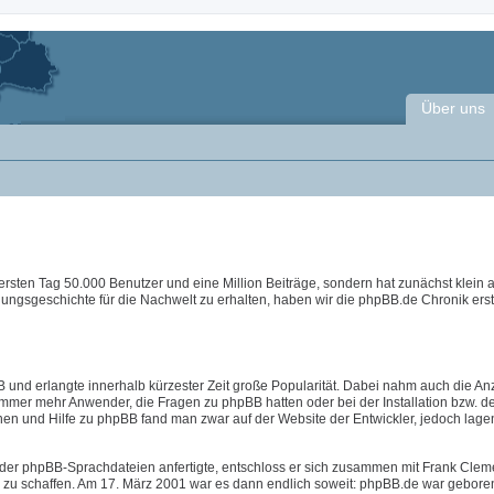
Über uns
ersten Tag 50.000 Benutzer und eine Million Beiträge, sondern hat zunächst klein
lungsgeschichte für die Nachwelt zu erhalten, haben wir die phpBB.de Chronik erste
 und erlangte innerhalb kürzester Zeit große Popularität. Dabei nahm auch die An
immer mehr Anwender, die Fragen zu phpBB hatten oder bei der Installation bzw. d
nen und Hilfe zu phpBB fand man zwar auf der Website der Entwickler, jedoch lage
der phpBB-Sprachdateien anfertigte, entschloss er sich zusammen mit Frank Clem
B zu schaffen. Am 17. März 2001 war es dann endlich soweit: phpBB.de war geboren