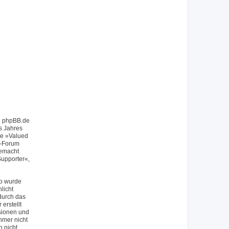
on phpBB.de
s Jahres
ie »Valued
f-Forum
gemacht
upporter«,
So wurde
licht
durch das
erstellt
sionen und
hmer nicht
h nicht