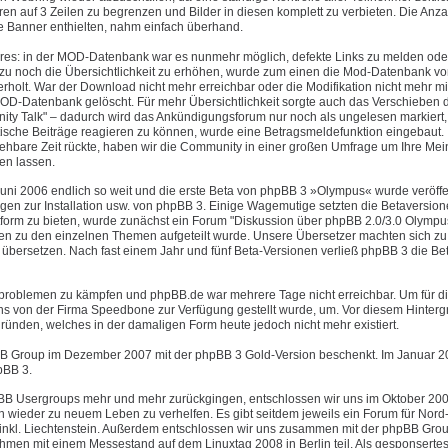
 auf 3 Zeilen zu begrenzen und Bilder in diesen komplett zu verbieten. Die Anza
te Banner enthielten, nahm einfach überhand.
ures: in der MOD-Datenbank war es nunmehr möglich, defekte Links zu melden ode
u noch die Übersichtlichkeit zu erhöhen, wurde zum einen die Mod-Datenbank vo
olt. War der Download nicht mehr erreichbar oder die Modifikation nicht mehr mi
OD-Datenbank gelöscht. Für mehr Übersichtlichkeit sorgte auch das Verschieben 
y Talk" – dadurch wird das Ankündigungsforum nur noch als ungelesen markiert
tische Beiträge reagieren zu können, wurde eine Betragsmeldefunktion eingebaut.
ehbare Zeit rückte, haben wir die Community in einer großen Umfrage um Ihre Me
en lassen.
uni 2006 endlich so weit und die erste Beta von phpBB 3 »Olympus« wurde veröffen
agen zur Installation usw. von phpBB 3. Einige Wagemutige setzten die Betaversio
tform zu bieten, wurde zunächst ein Forum "Diskussion über phpBB 2.0/3.0 Olympu
ren zu den einzelnen Themen aufgeteilt wurde. Unsere Übersetzer machten sich zu 
übersetzen. Nach fast einem Jahr und fünf Beta-Versionen verließ phpBB 3 die B
erproblemen zu kämpfen und phpBB.de war mehrere Tage nicht erreichbar. Um für di
 uns von der Firma Speedbone zur Verfügung gestellt wurde, um. Vor diesem Hinter
ründen, welches in der damaligen Form heute jedoch nicht mehr existiert.
B Group im Dezember 2007 mit der phpBB 3 Gold-Version beschenkt. Im Januar 20
pBB 3.
phpBB Usergroups mehr und mehr zurückgingen, entschlossen wir uns im Oktober 20
 wieder zu neuem Leben zu verhelfen. Es gibt seitdem jeweils ein Forum für Nord-,
 inkl. Liechtenstein. Außerdem entschlossen wir uns zusammen mit der phpBB Gro
en mit einem Messestand auf dem Linuxtag 2008 in Berlin teil. Als gesponsertes