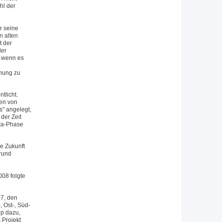
hl der
r seine
n alten
t der
der
, wenn es
inung zu
tlicht.
nen von
s" angelegt,
der Zeit
eta-Phase
e Zukunft
grund
08 folgte
07, den
 Ost-, Süd-
up dazu,
 Projekt