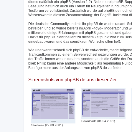
diente natürlich ein phpBB (Version 1.2). Neben drei phpBB-Su
Base, und natürlich auch ein Forum für Neuigkeiten rund um phpB
Testforum vervollständigt. Zusätzlich wurde auf phpBB.de noch 
Wissenswert in diesem Zusammenhang: der Begriff Hacks war di
Die deutsche Community und mit ihr phpBB.de wuchs rasant. Sc
betreiben und so wurde bereits im April »floyd« Moderator und w
mittlerweile einige Erfahrungen mit phpBB gesammelt und gaben
Hacks für phpBB. Sehr beliebt zu diesem Zeitpunkt war zum Beis
eingebaut waren und das somit kaum Wünsche offen ließ.
Wie unerwartet schnell sich phpBB.de entwickelte, macht folgend
Trafficaufkommen zu einem Serverwechsel gezwungen wurde. Der
der Traffic immer weiter zunahm, sondern auch die Größe der 
blieb Philip kaum eine andere Möglichkeit, als regelmäßig Nullp
Beiträge mehr aus der Anfangszeit von phpBB.de zu finden.
Screenshots von phpBB.de aus dieser Zeit
Downloads (06.04.2001)
Startseite (22.09.2001)