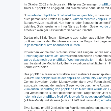
Im Oktober 2002 entschloss sich Philip aus Zeitmangel,
phpBB.de
zuvor auf phpBB.de engagiert und brachte viele neue Ideen mit
So
wurde der phpBB.de Smalltalk-Chat eingerichtet
, in dem man
auch persönliche Treffen zu planen,
wurden mehrere »phpBB Us
Bananeweizen installiert. Nun konnte jeder Benutzer in seinem P
Leichtes, Gleichgesinnte in ihrer Nähe zu finden. Später
wurde d
erheblich weniger Last auf dem Server verursachte.
Da das phpBB.de-Team mittlerweile auch schon aus etlichen Fre
groß war, wurde den Benutzern erstmals die Möglichkeit gegebe
in gesammelter Form beantwortet wurden
.
Inzwischen konnte man sich nun schon seit einigen Jahren sein ei
Einführung des Show-Off-Forums
stand den neuen Forenbetreiber
wurde dazu noch der phpBB.de-Webring geschaffen
, in den jed
war, bestand die Möglichkeit, über Navigationsschaltflächen im
Forum einzuholen.
Das phpBB.de-Team veranstaltete auch mehrere Gewinnspiele un
2003
wurde beispielsweise der phpBB.de Community Contest ges
Contest bewerben. Jeden Monat wurden dann zwei Foren als »C
ausgezeichnet und der andere Sieger wurde durch eine Abstimm
Zum dritten Geburtstag von phpBB.de im März 2004 wurde ein Ge
und verschiedene Bücher gewinnen konnte. Ungefähr ein Jahr sp
riefen wir den phpBB.de Mod-Wettbewerb für neue, unveröffentli
(»Atlas«-Mod) und alcaeus (»Basic AJAX features«-Mod)
erhiel
Zwar konnte phpBB 2 mit etlichen Funktionen aufwarten, manchen 