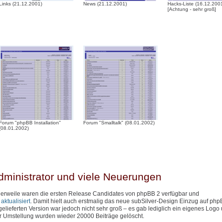
Links (21.12.2001)
News (21.12.2001)
Hacks-Liste (16.12.200
[Achtung - sehr groß]
Forum "phpBB Installation"
Forum "Smalltalk" (08.01.2002)
(08.01.2002)
dministrator und viele Neuerungen
ttlerweile waren die ersten Release Candidates von phpBB 2 verfügbar und
ktualisiert
. Damit hielt auch erstmalig das neue subSilver-Design Einzug auf php
lieferten Version war jedoch nicht sehr groß – es gab lediglich ein eigenes Logo
er Umstellung wurden wieder 20000 Beiträge gelöscht.