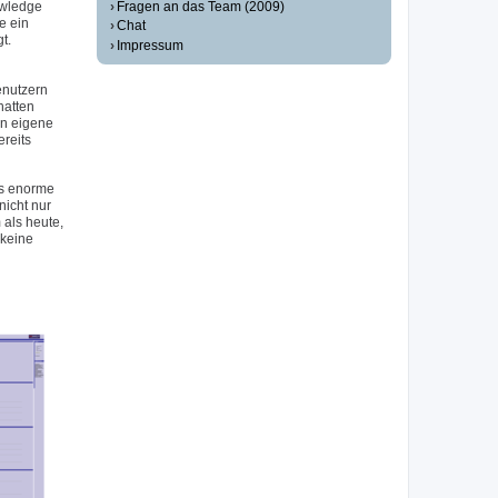
Fragen an das Team (2009)
owledge
e ein
Chat
t.
Impressum
enutzern
hatten
en eigene
reits
as enorme
icht nur
als heute,
 keine