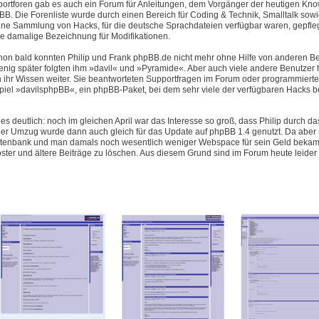
pportforen gab es auch ein Forum für Anleitungen, dem Vorgänger der heutigen Kn
B. Die Forenliste wurde durch einen Bereich für Coding & Technik, Smalltalk sowi
eine Sammlung von Hacks, für die deutsche Sprachdateien verfügbar waren, gepfleg
e damalige Bezeichnung für Modifikationen.
hon bald konnten Philip und Frank phpBB.de nicht mehr ohne Hilfe von anderen B
enig später folgten ihm »davil« und »Pyramide«. Aber auch viele andere Benutzer 
 ihr Wissen weiter. Sie beantworteten Supportfragen im Forum oder programmiert
piel »davilsphpBB«, ein phpBB-Paket, bei dem sehr viele der verfügbaren Hacks be
es deutlich: noch im gleichen April war das Interesse so groß, dass Philip durch d
 Umzug wurde dann auch gleich für das Update auf phpBB 1.4 genutzt. Da aber n
Datenbank und man damals noch wesentlich weniger Webspace für sein Geld bekam 
oster und ältere Beiträge zu löschen. Aus diesem Grund sind im Forum heute leider