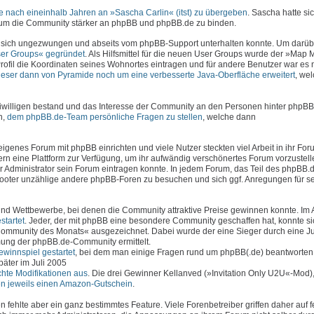
 nach eineinhalb Jahren an »Sascha Carlin« (itst) zu übergeben
. Sascha hatte sic
, um die Community stärker an phpBB und phpBB.de zu binden.
 sich ungezwungen und abseits vom phpBB-Support unterhalten konnte. Um darüb
er Groups« gegründet
. Als Hilfsmittel für die neuen User Groups wurde der »Map
rofil die Koordinaten seines Wohnortes eintragen und für andere Benutzer war es 
ieser dann von Pyramide noch um eine verbesserte Java-Oberfläche erweitert
, we
iwilligen bestand und das Interesse der Community an den Personen hinter phpBB
n,
dem phpBB.de-Team persönliche Fragen zu stellen
, welche dann
genes Forum mit phpBB einrichten und viele Nutzer steckten viel Arbeit in ihr Foru
n eine Plattform zur Verfügung, um ihr aufwändig verschönertes Forum vorzustell
er Administrator sein Forum eintragen konnte. In jedem Forum, das Teil des phpBB
 Footer unzählige andere phpBB-Foren zu besuchen und sich ggf. Anregungen für s
d Wettbewerbe, bei denen die Community attraktive Preise gewinnen konnte. Im 
tartet
. Jeder, der mit phpBB eine besondere Community geschaffen hat, konnte si
ommunity des Monats« ausgezeichnet. Dabei wurde der eine Sieger durch eine J
ung der phpBB.de-Community ermittelt.
winnspiel gestartet
, bei dem man einige Fragen rund um phpBB(.de) beantworten
äter im Juli 2005
chte Modifikationen aus
. Die drei Gewinner Kellanved (»Invitation Only U2U«-Mod
ten jeweils einen Amazon-Gutschein
.
fehlte aber ein ganz bestimmtes Feature. Viele Forenbetreiber griffen daher auf f