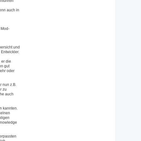
chführen
wenn auch in
n Mod-
bersicht und
Entwickler.
 er die
en gut
mehr oder
 nun z.B.
r zu
che auch
en kannten.
zelnen
hligen
 Knowledge
verpassten