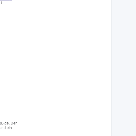
1)
BB.de. Der
 und ein