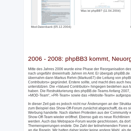
Was ist phpBB? (11.04.2004)
Mod-Datenbank (05.12.2004)
2006 - 2008: phpBB3 kommt, Neuor
Mitte des Jahres 2006 wurde eine Phase der Reorganisation des
nach ungefähr dreieinhalb Jahren im Amt. Er übergab phpBB.de
übernahm dann Markus Rehm (Markus67) die Leitung von phpBB
Contributors« gegründet. Erstere sollte, und macht dies auch h
unterstützen. Die »Valued Contributor« hingegen bestehen aus M
haben. Die Restrukturierung des phpBB.de-Teams Anfang 2007, 
»MOD-Team“, »PR-Team« sowie das »Website-Team« aufgespalte
In dieser Zeit gab es jedoch nicht nur Änderungen an der Stru
zum Beispiel das Show-Off-Forum zunächst abgeschafft, da es sic
Werbung handelte. Nach starken Protesten aus der Community w
Show-Off-Team wieder eröffnet. Ebenso gab es neue Richtlinien f
werden. Auch das Webspace-Forum wurde geschlossen, da dort im
Themensperrungen endete. Die Zahl der teilnehmenden Foren am 
an die Regeln. Wir hatten daher leider keine andere Wahl, als de