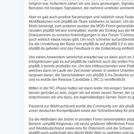
möglich war. Außerdem sahen wir uns dazu gezwungen, Signaturen
Benutzer mit riesigen Signaturen, die mehrere und/oder animier
Aber es gab auch positive Neuerungen und natürlich neue Feat
Modifikationen vom phpBB.de-Team validieren zu lassen. Um daz
Mods bereinigt, zum anderen wurden die MOD-Foren generalüberh
neusten phpBB-Version kompatibel, wurde der Eintrag aus der M
Diskussionen zu unseren Ankündigungen in das Forum "Communit
auch wirklich etwas neues gibt. Um noch schneller auf problema
Da die Umstellung der Basis von phpBB.de auf phpBB 3.0 in abs
phpBB.de gebeten und das Feedback in die Entwicklung einfließ
Von vielen Anwendern sehnlichst erwartet war es dann auch im J
Infolgedessen gab es auf phpBB.de natürlich auch die ersten Fr
phpBB 3 bereits produktiv ein. Um den Hilfesuchenden eine Plat
welches dann im Laufe der Zeit immer wieder in weitere Unterfo
langsam daran, die Sprachdateien von phpBB 3 ins Deutsche zu 
und es wurde der Release Candidate 1 (RC1) veröffentlicht.
Mitten in der RC-Phase hatten wir dann leider mit einigen Serv
besser gerüstet zu sein, zogen wir auf einen neuen Server, der
entschlossen wir uns dazu, ein eigenständiges Server-Team zu g
Passend zur Weihnachtszeit wurde die Community von der phpB
unser deutsches Komplettpaket sowie der Schnelleinstieg für ph
Da die Aktitiväten der bisher in privaten Foren beheimateten 
Bereich »phpBB Regional« mit sechs größeren öffentlichen Foren
und Westdeutschland sowie eins für Österreich und die Schweiz
phpBB auch außerhalb des World Wide Web zu vertreten und nahm