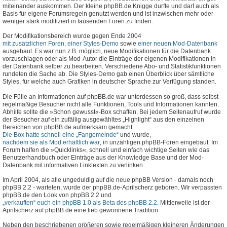
miteinander auskommen. Der kleine phpBB.de Knigge durfte und darf auch als
Basis für eigene Forumsregeln genutzt werden und ist inzwischen mehr oder
weniger stark modifiziert in tausenden Foren zu finden.
Der Modifikationsbereich wurde gegen Ende 2004
mit zusätzlichen Foren, einer Styles-Demo
sowie
einer neuen Mod-Datenbank
ausgebaut. Es war nun z.B. möglich, neue Modifikationen für die Datenbank
vorzuschlagen oder als Mod-Autor die Einträge der eigenen Modifikationen in
der Datenbank selber zu bearbeiten. Verschiedene Abo- und Statistikfunktionen
rundeten die Sache ab. Die Styles-Demo gab einen Überblick über sämtliche
Styles, für welche auch Grafiken in deutscher Sprache zur Verfügung standen.
Die Fülle an Informationen auf phpBB.de war unterdessen so groß, dass selbst
regelmäßige Besucher nicht alle Funktionen, Tools und Informationen kannten.
Abhilfe sollte die »Schon gewusst«-Box schaffen. Bei jedem Seitenaufruf wurde
der Besucher auf ein zufällig ausgewähltes „Highlight“ aus den einzelnen
Bereichen von phpBB.de aufmerksam gemacht.
Die Box hatte schnell eine „Fangemeinde“
und wurde,
nachdem sie als Mod erhältlich war
, in unzähligen phpBB-Foren eingebaut. Im
Forum halfen die »Quicklinks«, schnell und einfach wichtige Seiten wie das
Benutzerhandbuch oder Einträge aus der Knowledge Base und der Mod-
Datenbank mit informativen Linktexten zu verlinken.
Im April 2004, als alle ungeduldig auf die neue phpBB Version - damals noch
phpBB 2.2 - warteten, wurde der phpBB.de-Aprilscherz geboren. Wir verpassten
phpBB.de den Look von phpBB 2.2 und
„verkauften“ euch ein phpBB 1.0 als Beta des phpBB 2.2
. Mittlerweile ist der
Aprilscherz auf phpBB.de eine lieb gewonnene Tradition.
Neben den beschriebenen größeren sowie regelmäßigen kleineren Änderungen