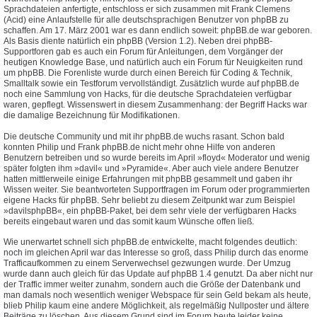
Sprachdateien anfertigte, entschloss er sich zusammen mit Frank Clemens
(Acid) eine Anlaufstelle für alle deutschsprachigen Benutzer von phpBB zu
schaffen. Am 17. März 2001 war es dann endlich soweit: phpBB.de war geboren.
Als Basis diente natürlich ein phpBB (Version 1.2). Neben drei phpBB-
Supportforen gab es auch ein Forum für Anleitungen, dem Vorgänger der
heutigen Knowledge Base, und natürlich auch ein Forum für Neuigkeiten rund
um phpBB. Die Forenliste wurde durch einen Bereich für Coding & Technik,
Smalltalk sowie ein Testforum vervollständigt. Zusätzlich wurde auf phpBB.de
noch eine Sammlung von Hacks, für die deutsche Sprachdateien verfügbar
waren, gepflegt. Wissenswert in diesem Zusammenhang: der Begriff Hacks war
die damalige Bezeichnung für Modifikationen.
Die deutsche Community und mit ihr phpBB.de wuchs rasant. Schon bald
konnten Philip und Frank phpBB.de nicht mehr ohne Hilfe von anderen
Benutzern betreiben und so wurde bereits im April »floyd« Moderator und wenig
später folgten ihm »davil« und »Pyramide«. Aber auch viele andere Benutzer
hatten mittlerweile einige Erfahrungen mit phpBB gesammelt und gaben ihr
Wissen weiter. Sie beantworteten Supportfragen im Forum oder programmierten
eigene Hacks für phpBB. Sehr beliebt zu diesem Zeitpunkt war zum Beispiel
»davilsphpBB«, ein phpBB-Paket, bei dem sehr viele der verfügbaren Hacks
bereits eingebaut waren und das somit kaum Wünsche offen ließ.
Wie unerwartet schnell sich phpBB.de entwickelte, macht folgendes deutlich:
noch im gleichen April war das Interesse so groß, dass Philip durch das enorme
Trafficaufkommen zu einem Serverwechsel gezwungen wurde. Der Umzug
wurde dann auch gleich für das Update auf phpBB 1.4 genutzt. Da aber nicht nur
der Traffic immer weiter zunahm, sondern auch die Größe der Datenbank und
man damals noch wesentlich weniger Webspace für sein Geld bekam als heute,
blieb Philip kaum eine andere Möglichkeit, als regelmäßig Nullposter und ältere
Beiträge zu löschen. Aus diesem Grund sind im Forum heute leider keine