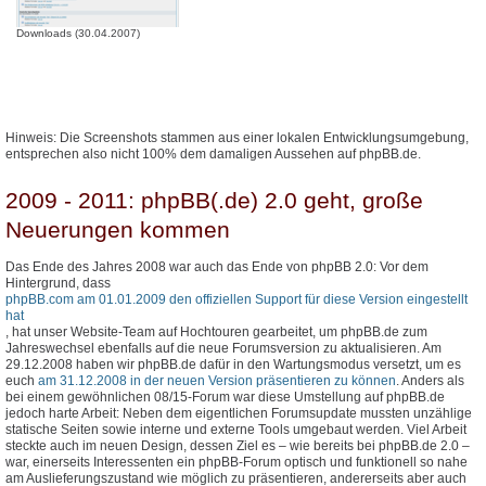
Downloads (30.04.2007)
Hinweis: Die Screenshots stammen aus einer lokalen Entwicklungsumgebung,
entsprechen also nicht 100% dem damaligen Aussehen auf phpBB.de.
2009 - 2011: phpBB(.de) 2.0 geht, große
Neuerungen kommen
Das Ende des Jahres 2008 war auch das Ende von phpBB 2.0: Vor dem
Hintergrund, dass
phpBB.com am 01.01.2009 den offiziellen Support für diese Version eingestellt
hat
, hat unser Website-Team auf Hochtouren gearbeitet, um phpBB.de zum
Jahreswechsel ebenfalls auf die neue Forumsversion zu aktualisieren. Am
29.12.2008 haben wir phpBB.de dafür in den Wartungsmodus versetzt, um es
euch
am 31.12.2008 in der neuen Version präsentieren zu können
. Anders als
bei einem gewöhnlichen 08/15-Forum war diese Umstellung auf phpBB.de
jedoch harte Arbeit: Neben dem eigentlichen Forumsupdate mussten unzählige
statische Seiten sowie interne und externe Tools umgebaut werden. Viel Arbeit
steckte auch im neuen Design, dessen Ziel es – wie bereits bei phpBB.de 2.0 –
war, einerseits Interessenten ein phpBB-Forum optisch und funktionell so nahe
am Auslieferungszustand wie möglich zu präsentieren, andererseits aber auch