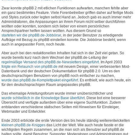
Zwar konnte phpBB 2 mit etlichen Funktionen aufwarten, manchen fehlte aber
ein ganz bestimmtes Feature. Viele Forenbetreiber griffen daher auf fertige Mods
und Styles zurück oder legten selbst Hand an. Jedoch gab es auch immer mehr
Administratoren, die Anpassungen an ihrem Forum nicht selber durchführen
wollten oder konnten, sondern sich lieber von einem persönlichen
Ansprechpartner helfen lassen wollten. Aus diesem Grund so
starteten wir die phpBB.de-Jobbörse
, in der jeder Benutzer zu erledigende
Aufträge mit Bezug zu phpBB einstellen konnte. Die Jobbörse besteht, wenn
auch in angepasster Form, noch heute.
Aber auch bei den redaktionellen Inhalten hat sich in der Zeit viel getan. So
wurde bereits kurz nach dem Wechsel der phpBB.de-Leitung der
regelmäßige Versand des phpBB.de-Newsletters eingeführt
. Im April 2003
folgte ein Relaunch von phpBB.de
mit neuem Design, einer verbesserten Mod-
Datenbank und der deutschen Dokumentation für phpBB 2.0. Um es den
deutschsprachigen Benutzern von phpBB noch einfacher zu machen,
wurde das phpBB.de-Komplettpaket eingeführt
. Es enthielt, wie auch heute, ein
für den deutschsprachigen Raum angepasstes phpBB.
Das ehemalige Anleitungsforum wurde immer unübersichtlicher und
wurde schließlich in die Knowledge Base überführt
. Diese bot eine besserer
Übersicht und verfügte außerdem über eine eigene Suchfunktion. Zudem
entstanden verschiedene statischen Seiten mit Hinweisen für Einsteiger,
Webmaster und Entwickler.
Ende 2003 erblickte die erste Version des bis heute ständig weiterentwickelten
kleinen phpBB.de-Knigges
das Licht der Welt. Wie auch heute fasste er die
wichtigsten Regeln zusammen, an die man sich als Benutzer auf phpBB.de
halten sollte, damit Benutzer, Supporter, Moderatoren und Administratoren gut