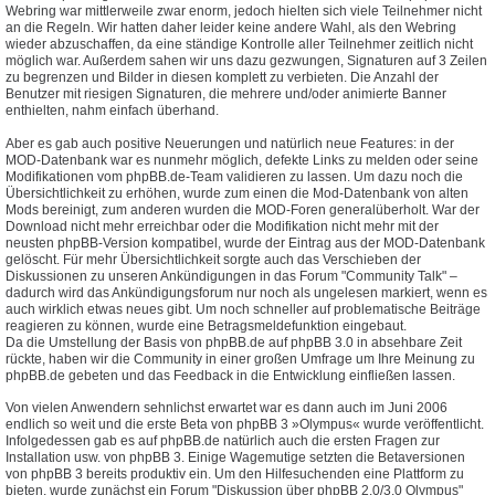
Webring war mittlerweile zwar enorm, jedoch hielten sich viele Teilnehmer nicht
an die Regeln. Wir hatten daher leider keine andere Wahl, als den Webring
wieder abzuschaffen, da eine ständige Kontrolle aller Teilnehmer zeitlich nicht
möglich war. Außerdem sahen wir uns dazu gezwungen, Signaturen auf 3 Zeilen
zu begrenzen und Bilder in diesen komplett zu verbieten. Die Anzahl der
Benutzer mit riesigen Signaturen, die mehrere und/oder animierte Banner
enthielten, nahm einfach überhand.
Aber es gab auch positive Neuerungen und natürlich neue Features: in der
MOD-Datenbank war es nunmehr möglich, defekte Links zu melden oder seine
Modifikationen vom phpBB.de-Team validieren zu lassen. Um dazu noch die
Übersichtlichkeit zu erhöhen, wurde zum einen die Mod-Datenbank von alten
Mods bereinigt, zum anderen wurden die MOD-Foren generalüberholt. War der
Download nicht mehr erreichbar oder die Modifikation nicht mehr mit der
neusten phpBB-Version kompatibel, wurde der Eintrag aus der MOD-Datenbank
gelöscht. Für mehr Übersichtlichkeit sorgte auch das Verschieben der
Diskussionen zu unseren Ankündigungen in das Forum "Community Talk" –
dadurch wird das Ankündigungsforum nur noch als ungelesen markiert, wenn es
auch wirklich etwas neues gibt. Um noch schneller auf problematische Beiträge
reagieren zu können, wurde eine Betragsmeldefunktion eingebaut.
Da die Umstellung der Basis von phpBB.de auf phpBB 3.0 in absehbare Zeit
rückte, haben wir die Community in einer großen Umfrage um Ihre Meinung zu
phpBB.de gebeten und das Feedback in die Entwicklung einfließen lassen.
Von vielen Anwendern sehnlichst erwartet war es dann auch im Juni 2006
endlich so weit und die erste Beta von phpBB 3 »Olympus« wurde veröffentlicht.
Infolgedessen gab es auf phpBB.de natürlich auch die ersten Fragen zur
Installation usw. von phpBB 3. Einige Wagemutige setzten die Betaversionen
von phpBB 3 bereits produktiv ein. Um den Hilfesuchenden eine Plattform zu
bieten, wurde zunächst ein Forum "Diskussion über phpBB 2.0/3.0 Olympus"