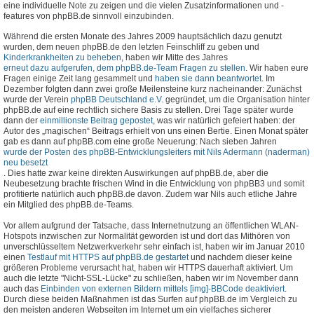
eine individuelle Note zu zeigen und die vielen Zusatzinformationen und -
features von phpBB.de sinnvoll einzubinden.
Während die ersten Monate des Jahres 2009 hauptsächlich dazu genutzt
wurden, dem neuen phpBB.de den letzten Feinschliff zu geben und
Kinderkrankheiten zu beheben
, haben wir Mitte des Jahres
erneut dazu aufgerufen, dem phpBB.de-Team Fragen zu stellen
. Wir haben eure
Fragen einige Zeit lang gesammelt und
haben sie dann beantwortet
. Im
Dezember folgten dann zwei große Meilensteine kurz nacheinander: Zunächst
wurde der Verein
phpBB Deutschland e.V.
gegründet, um die Organisation hinter
phpBB.de auf eine rechtlich sichere Basis zu stellen. Drei Tage später wurde
dann der
einmillionste Beitrag gepostet
, was wir natürlich gefeiert haben: der
Autor des „magischen“ Beitrags erhielt von uns einen Bertie. Einen Monat später
gab es dann auf phpBB.com eine große Neuerung: Nach sieben Jahren
wurde der Posten des phpBB-Entwicklungsleiters mit Nils Adermann (naderman)
neu besetzt
. Dies hatte zwar keine direkten Auswirkungen auf phpBB.de, aber die
Neubesetzung brachte frischen Wind in die Entwicklung von phpBB3 und somit
profitierte natürlich auch phpBB.de davon. Zudem war Nils auch etliche Jahre
ein Mitglied des phpBB.de-Teams.
Vor allem aufgrund der Tatsache, dass Internetnutzung an öffentlichen WLAN-
Hotspots inzwischen zur Normalität geworden ist und dort das Mithören von
unverschlüsseltem Netzwerkverkehr sehr einfach ist, haben wir im Januar 2010
einen
Testlauf mit HTTPS auf phpBB.de gestartet
und nachdem dieser keine
größeren Probleme verursacht hat, haben wir HTTPS dauerhaft aktiviert. Um
auch die letzte "Nicht-SSL-Lücke" zu schließen, haben wir im November dann
auch das
Einbinden von externen Bildern mittels [img]-BBCode deaktiviert
.
Durch diese beiden Maßnahmen ist das Surfen auf phpBB.de im Vergleich zu
den meisten anderen Webseiten im Internet um ein vielfaches sicherer