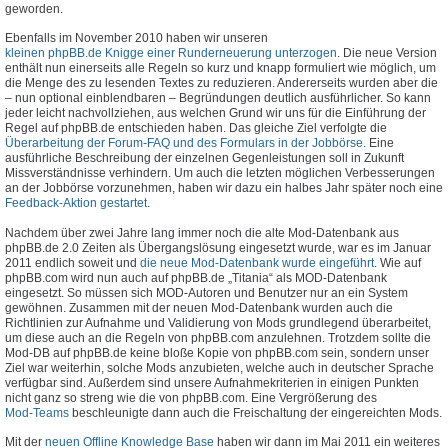
geworden.
Ebenfalls im November 2010 haben wir unseren
kleinen phpBB.de Knigge einer Runderneuerung unterzogen
. Die neue Version
enthält nun einerseits alle Regeln so kurz und knapp formuliert wie möglich, um
die Menge des zu lesenden Textes zu reduzieren. Andererseits wurden aber die
– nun optional einblendbaren – Begründungen deutlich ausführlicher. So kann
jeder leicht nachvollziehen, aus welchen Grund wir uns für die Einführung der
Regel auf phpBB.de entschieden haben. Das gleiche Ziel verfolgte die
Überarbeitung der Forum-FAQ und des Formulars in der Jobbörse
. Eine
ausführliche Beschreibung der einzelnen Gegenleistungen soll in Zukunft
Missverständnisse verhindern. Um auch die letzten möglichen Verbesserungen
an der Jobbörse vorzunehmen, haben wir dazu ein halbes Jahr später noch eine
Feedback-Aktion gestartet
.
Nachdem über zwei Jahre lang immer noch die alte Mod-Datenbank aus
phpBB.de 2.0 Zeiten als Übergangslösung eingesetzt wurde, war es im Januar
2011 endlich soweit und
die neue Mod-Datenbank wurde eingeführt
. Wie auf
phpBB.com wird nun auch auf phpBB.de „Titania“ als MOD-Datenbank
eingesetzt. So müssen sich MOD-Autoren und Benutzer nur an ein System
gewöhnen. Zusammen mit der neuen Mod-Datenbank wurden auch die
Richtlinien zur Aufnahme und Validierung von Mods grundlegend überarbeitet,
um diese auch an die Regeln von phpBB.com anzulehnen. Trotzdem sollte die
Mod-DB auf phpBB.de keine bloße Kopie von phpBB.com sein, sondern unser
Ziel war weiterhin, solche Mods anzubieten, welche auch in deutscher Sprache
verfügbar sind. Außerdem sind unsere Aufnahmekriterien in einigen Punkten
nicht ganz so streng wie die von phpBB.com. Eine Vergrößerung des
Mod-Teams
beschleunigte dann auch die Freischaltung der eingereichten Mods.
Mit der
neuen Offline Knowledge Base
haben wir dann im Mai 2011 ein weiteres