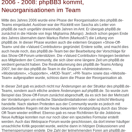
2006 - 2008: phpBB3 kommt,
Neuorganisationen im Team
Mitte des Jahres 2006 wurde eine Phase der Reorganisation des phpBB.de-
Teams eingeläutet. Auslöser war der Rücktritt von Sascha als Leiter von
phpBB.de nach ungefähr dreieinhalb Jahren im Amt. Er übergab phpBB.de
zunächst in die Hände von Ingo Migliarina (Mungo). Jedoch schon gegen Ende
des Jahres übernahm dann Markus Rehm (Markus67) die Leitung von
phpBB.de. In dieser Phase wurden auch die externen Gruppen »Show-Off-
Team« und die »Valued Contributors« gegründet. Erstere sollte, und macht dies
auch heute noch, das phpBB.de-Team bei der Bearbeitung der Vorschläge für
das Show-Off-Forum unterstützen. Die »Valued Contributor« hingegen bestehen
aus Mitgliedern der Community, die sich über eine längere Zeit um phpBB.de
verdient gemacht haben. Die Restrukturierung des phpBB.de-Teams Anfang
2007, bei der das phpBB.de-Team in die Gruppen »Administratoren«,
»Moderatoren«, »Supporter«, »MOD-Team“, »PR-Team« sowie das »Website-
Team« aufgespalten wurde, schloss dann die Phase der Reorganisation ab.
In dieser Zeit gab es jedoch nicht nur Änderungen an der Struktur des phpBB.de-
Teams, sondern auch etliche andere Änderungen auf phpBB.de. So wurde zum
Beispiel das Show-Off-Forum zunächst abgeschafft, da es sich bei der Mehrzahl
der Vorstellungen um einfache Standardinstallationen oder schlicht Werbung
handelte. Nach starken Protesten aus der Community wurde es jedoch mit
überarbeiteten Regeln mit der heute bekannten Vorabprüfung durch das Show-
Off-Team wieder eröffnet. Ebenso gab es neue Richtlinien für die Jobbörse.
Neue Aufträge konnten nun nur noch über ein spezielles Formular erstellt
werden. Auch das Webspace-Forum wurde geschlossen, da dort immer häufiger
unsachliche Kritik gepostet wurde, welche dann in hitzigen Diskussionen und
Themensperrungen endete. Die Zahl der teilnehmenden Foren am phpBB.de-