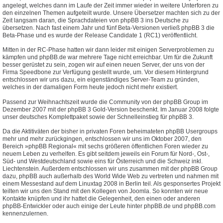
angelegt, welches dann im Laufe der Zeit immer wieder in weitere Unterforen zu
den einzelnen Themen aufgeteilt wurde. Unsere Übersetzer machten sich zu der
Zeit langsam daran, die Sprachdateien von phpBB 3 ins Deutsche zu
übersetzen. Nach fast einem Jahr und fünf Beta-Versionen verließ phpBB 3 die
Beta-Phase und es wurde der Release Candidate 1 (RC1) veröffentlicht.
Mitten in der RC-Phase hatten wir dann leider mit einigen Serverproblemen zu
kämpfen und phpBB.de war mehrere Tage nicht erreichbar. Um für die Zukunft
besser gerüstet zu sein, zogen wir auf einen neuen Server, der uns von der
Firma Speedbone zur Verfügung gestellt wurde, um. Vor diesem Hintergrund
entschlossen wir uns dazu, ein eigenständiges Server-Team zu gründen,
welches in der damaligen Form heute jedoch nicht mehr existiert.
Passend zur Weihnachtszeit wurde die Community von der phpBB Group im
Dezember 2007 mit der phpBB 3 Gold-Version beschenkt. Im Januar 2008 folgte
unser deutsches Komplettpaket sowie der Schnelleinstieg für phpBB 3.
Da die Aktitiväten der bisher in privaten Foren beheimateten phpBB Usergroups
mehr und mehr zurückgingen, entschlossen wir uns im Oktober 2007, den
Bereich »phpBB Regional« mit sechs größeren öffentlichen Foren wieder zu
neuem Leben zu verhelfen. Es gibt seitdem jeweils ein Forum für Nord-, Ost-,
Süd- und Westdeutschland sowie eins für Österreich und die Schweiz inkl.
Liechtenstein. Außerdem entschlossen wir uns zusammen mit der phpBB Group
dazu, phpBB auch außerhalb des World Wide Web zu vertreten und nahmen mit
einem Messestand auf dem Linuxtag 2008 in Berlin teil. Als gesponsertes Projekt
teilten wir uns den Stand mit den Kollegen von Joomla. So konnten wir neue
Kontakte knüpfen und ihr hattet die Gelegenheit, den einen oder anderen
phpBB-Entwickler oder auch einige der Leute hinter phpBB.de und phpBB.com
kennenzulernen.