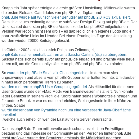
Knapp ein Jahr später erfolgte die erste größere Umstellung. Mittlerweile waren
die ersten Release Candidates von phpBB 2 verfügbar und
phpBB.de wurde auf Wunsch vieler Benutzer auf phpBB 2.0 RC3 aktualisiert
.
Damit hielt auch erstmalig das neue subSilver-Design Einzug auf phpBB.de. Der
Unterschied der ersten phpBB.de-Version zu der bei phpBB2 mitgelieferten
Version war jedoch nicht sehr groß – es gab lediglich ein eigenes Logo und ein
paar zusätzliche Links im Header. Bei einem Pruning im Zuge der Umstellung
wurden wieder 20000 Beiträge gelöscht.
Im Oktober 2002 entschloss sich Philip aus Zeitmangel,
phpBB.de nach eineinhalb Jahren an »Sascha Carlin« (itst) zu übergeben
.
Sascha hatte sich bereits zuvor auf phpBB.de engagiert und brachte viele neue
Ideen mit, um die Community stärker an phpBB und phpBB.de zu binden.
So
wurde der phpBB.de Smalltalk-Chat eingerichtet
, in dem man sich
ungezwungen und abseits vom phpBB-Support unterhalten konnte. Um darüber
hinaus auch persönliche Treffen zu planen,
wurden mehrere »phpBB User Groups« gegründet
. Als Hilfsmittel für die neuen
User Groups wurde der »Map Mod« von Bananeweizen installiert. Nun konnte
jeder Benutzer in seinem Profil die Koordinaten seines Wohnortes eintragen und
für andere Benutzer war es nun ein Leichtes, Gleichgesinnte in ihrer Nähe zu
finden. Später
wurde dieser dann von Pyramide noch um eine verbesserte Java-Oberfläche
erweitert
, welche auch erheblich weniger Last auf dem Server verursachte.
Da das phpBB.de-Team mittlerweile auch schon aus etlichen Freiwilligen
bestand und das Interesse der Community an den Personen hinter phpBB.de
recht groß war, wurde den Benutzern erstmals die Möglichkeit gegeben,