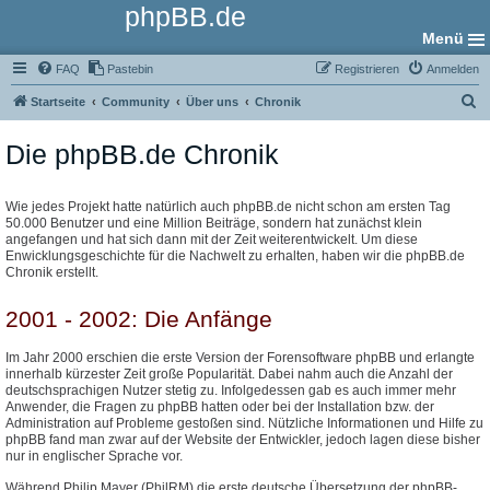
phpBB.de
Menü
FAQ
Pastebin
Registrieren
Anmelden
S
Startseite
Community
Über uns
Chronik
u
Die phpBB.de Chronik
c
h
e
Wie jedes Projekt hatte natürlich auch phpBB.de nicht schon am ersten Tag
50.000 Benutzer und eine Million Beiträge, sondern hat zunächst klein
angefangen und hat sich dann mit der Zeit weiterentwickelt. Um diese
Enwicklungsgeschichte für die Nachwelt zu erhalten, haben wir die phpBB.de
Chronik erstellt.
2001 - 2002: Die Anfänge
Im Jahr 2000 erschien die erste Version der Forensoftware phpBB und erlangte
innerhalb kürzester Zeit große Popularität. Dabei nahm auch die Anzahl der
deutschsprachigen Nutzer stetig zu. Infolgedessen gab es auch immer mehr
Anwender, die Fragen zu phpBB hatten oder bei der Installation bzw. der
Administration auf Probleme gestoßen sind. Nützliche Informationen und Hilfe zu
phpBB fand man zwar auf der Website der Entwickler, jedoch lagen diese bisher
nur in englischer Sprache vor.
Während Philip Mayer (PhilRM) die erste deutsche Übersetzung der phpBB-