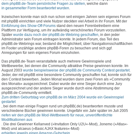
dem phpBB.de-Team persönliche Fragen zu stellen
, welche dann
in gesammelter Form beantwortet wurden
.
Inzwischen konnte man sich nun schon seit einigen Jahren sein eigenes Forum
mit phpBB einrichten und viele Nutzer steckten viel Arbeit in ihr Forum. Mit der
Einführung des Show-Off-Forums
stand den neuen Forenbetreibern eine
Plattform zur Verfügung, um ihr aufwändig verschönertes Forum vorzustellen.
Später
wurde dazu noch der phpBB.de-Webring geschaffen
, in den jeder
Administrator sein Forum eintragen konnte. In jedem Forum, das Teil des
phpBB.de-Webrings war, bestand die Möglichkeit, über Navigationsschaltflächen
im Footer unzählige andere phpBB-Foren zu besuchen und sich ggf.
Anregungen für sein eigenes Forum einzuholen.
Das phpBB.de-Team veranstaltete auch mehrere Gewinnspiele und
Wettbewerbe, bei denen die Community attraktive Preise gewinnen konnte. Im
August 2003
wurde beispielsweise der phpBB.de Community Contest gestartet
.
Jeder, der mit phpBB eine besondere Community geschaffen hat, konnte sich für
den Contest bewerben. Jeden Monat wurden dann zwei Foren als »Community
des Monats« ausgezeichnet. Dabei wurde der eine Sieger durch eine Jury
ausgezeichnet und der andere Sieger wurde durch eine Abstimmung der
phpBB.de-Community ermittelt.
Zum dritten Geburtstag von phpBB.de im März 2004 wurde ein Gewinnspiel
gestartet
, bei dem man einige Fragen rund um phpBB(.de) beantworten musste und
verschiedene Bücher gewinnen konnte. Ungefähr ein Jahr später im Juli 2005
riefen wir den phpBB.de Mod-Wettbewerb für neue, unveröffentlichte
Modifikationen aus
. Die drei Gewinner Kellanved (»Invitation Only U2U«-Mod), Jonemo (»Atlas«-
Mod) und alcaeus (»Basic AJAX features«-Mod)
erhielten jeweils einen Amazon-Gutschein
.