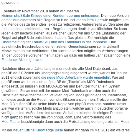
geworden.
Ebenfalls im November 2010 haben wir unseren
kleinen phpBB.de Knigge einer Runderneuerung unterzogen
. Die neue Version
enthält nun einerseits alle Regeln so kurz und knapp formuliert wie möglich, um
die Menge des zu lesenden Textes zu reduzieren. Andererseits wurden aber die
– nun optional einblendbaren – Begründungen deutlich ausführlicher. So kann
jeder leicht nachvollziehen, aus welchen Grund wir uns für die Einführung der
Regel auf phpBB.de entschieden haben. Das gleiche Ziel verfolgte die
Überarbeitung der Forum-FAQ und des Formulars in der Jobbörse
. Eine
ausführliche Beschreibung der einzelnen Gegenleistungen soll in Zukunft
Missverständnisse verhindern. Um auch die letzten möglichen Verbesserungen
an der Jobbörse vorzunehmen, haben wir dazu ein halbes Jahr später noch eine
Feedback-Aktion gestartet
.
Nachdem über zwei Jahre lang immer noch die alte Mod-Datenbank aus
phpBB.de 2.0 Zeiten als Übergangslösung eingesetzt wurde, war es im Januar
2011 endlich soweit und
die neue Mod-Datenbank wurde eingeführt
. Wie auf
phpBB.com wird nun auch auf phpBB.de „Titania“ als MOD-Datenbank
eingesetzt. So müssen sich MOD-Autoren und Benutzer nur an ein System
gewöhnen. Zusammen mit der neuen Mod-Datenbank wurden auch die
Richtlinien zur Aufnahme und Validierung von Mods grundlegend überarbeitet,
um diese auch an die Regeln von phpBB.com anzulehnen. Trotzdem sollte die
Mod-DB auf phpBB.de keine bloße Kopie von phpBB.com sein, sondern unser
Ziel war weiterhin, solche Mods anzubieten, welche auch in deutscher Sprache
verfügbar sind. Außerdem sind unsere Aufnahmekriterien in einigen Punkten
nicht ganz so streng wie die von phpBB.com. Eine Vergrößerung des
Mod-Teams
beschleunigte dann auch die Freischaltung der eingereichten Mods.
Mit der
neuen Offline Knowledge Base
haben wir dann im Mai 2011 ein weiteres