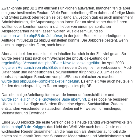
Zwar konnte phpBB 2 mit etlichen Funktionen aufwarten, manchen fehlte aber
ein ganz bestimmtes Feature. Viele Forenbetreiber griffen daher auf fertige Mods
und Styles zurück oder legten selbst Hand an. Jedoch gab es auch immer mehr
Administratoren, die Anpassungen an ihrem Forum nicht selber durchführen
wollten oder konnten, sondern sich lieber von einem persönlichen
Ansprechpartner helfen lassen wollten. Aus diesem Grund so
starteten wir die phpBB.de-Jobbörse
, in der jeder Benutzer zu erledigende
Aufträge mit Bezug zu phpBB einstellen konnte. Die Jobbörse besteht, wenn
auch in angepasster Form, noch heute.
Aber auch bei den redaktionellen Inhalten hat sich in der Zeit viel getan. So
wurde bereits kurz nach dem Wechsel der phpBB.de-Leitung der
regelmäßige Versand des phpBB.de-Newsletters eingeführt
. Im April 2003
folgte ein Relaunch von phpBB.de
mit neuem Design, einer verbesserten Mod-
Datenbank und der deutschen Dokumentation für phpBB 2.0. Um es den
deutschsprachigen Benutzern von phpBB noch einfacher zu machen,
wurde das phpBB.de-Komplettpaket eingeführt
. Es enthielt, wie auch heute, ein
für den deutschsprachigen Raum angepasstes phpBB.
Das ehemalige Anleitungsforum wurde immer unübersichtlicher und
wurde schließlich in die Knowledge Base überführt
. Diese bot eine besserer
Übersicht und verfügte außerdem über eine eigene Suchfunktion. Zudem
entstanden verschiedene statischen Seiten mit Hinweisen für Einsteiger,
Webmaster und Entwickler.
Ende 2003 erblickte die erste Version des bis heute ständig weiterentwickelten
kleinen phpBB.de-Knigges
das Licht der Welt. Wie auch heute fasste er die
wichtigsten Regeln zusammen, an die man sich als Benutzer auf phpBB.de
halten sollte, damit Benutzer, Supporter, Moderatoren und Administratoren gut