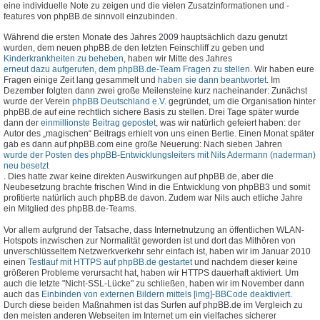
eine individuelle Note zu zeigen und die vielen Zusatzinformationen und -
features von phpBB.de sinnvoll einzubinden.
Während die ersten Monate des Jahres 2009 hauptsächlich dazu genutzt
wurden, dem neuen phpBB.de den letzten Feinschliff zu geben und
Kinderkrankheiten zu beheben
, haben wir Mitte des Jahres
erneut dazu aufgerufen, dem phpBB.de-Team Fragen zu stellen
. Wir haben eure
Fragen einige Zeit lang gesammelt und
haben sie dann beantwortet
. Im
Dezember folgten dann zwei große Meilensteine kurz nacheinander: Zunächst
wurde der Verein
phpBB Deutschland e.V.
gegründet, um die Organisation hinter
phpBB.de auf eine rechtlich sichere Basis zu stellen. Drei Tage später wurde
dann der
einmillionste Beitrag gepostet
, was wir natürlich gefeiert haben: der
Autor des „magischen“ Beitrags erhielt von uns einen Bertie. Einen Monat später
gab es dann auf phpBB.com eine große Neuerung: Nach sieben Jahren
wurde der Posten des phpBB-Entwicklungsleiters mit Nils Adermann (naderman)
neu besetzt
. Dies hatte zwar keine direkten Auswirkungen auf phpBB.de, aber die
Neubesetzung brachte frischen Wind in die Entwicklung von phpBB3 und somit
profitierte natürlich auch phpBB.de davon. Zudem war Nils auch etliche Jahre
ein Mitglied des phpBB.de-Teams.
Vor allem aufgrund der Tatsache, dass Internetnutzung an öffentlichen WLAN-
Hotspots inzwischen zur Normalität geworden ist und dort das Mithören von
unverschlüsseltem Netzwerkverkehr sehr einfach ist, haben wir im Januar 2010
einen
Testlauf mit HTTPS auf phpBB.de gestartet
und nachdem dieser keine
größeren Probleme verursacht hat, haben wir HTTPS dauerhaft aktiviert. Um
auch die letzte "Nicht-SSL-Lücke" zu schließen, haben wir im November dann
auch das
Einbinden von externen Bildern mittels [img]-BBCode deaktiviert
.
Durch diese beiden Maßnahmen ist das Surfen auf phpBB.de im Vergleich zu
den meisten anderen Webseiten im Internet um ein vielfaches sicherer