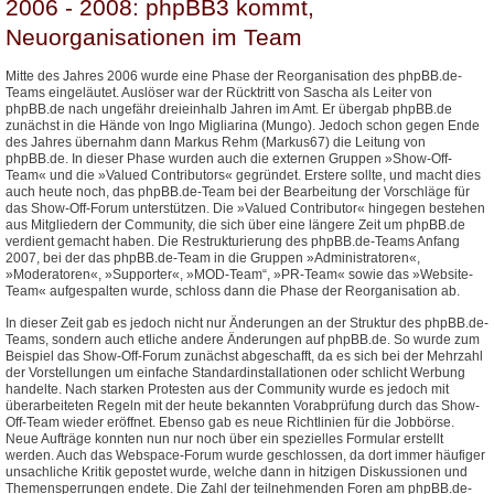
2006 - 2008: phpBB3 kommt,
Neuorganisationen im Team
Mitte des Jahres 2006 wurde eine Phase der Reorganisation des phpBB.de-
Teams eingeläutet. Auslöser war der Rücktritt von Sascha als Leiter von
phpBB.de nach ungefähr dreieinhalb Jahren im Amt. Er übergab phpBB.de
zunächst in die Hände von Ingo Migliarina (Mungo). Jedoch schon gegen Ende
des Jahres übernahm dann Markus Rehm (Markus67) die Leitung von
phpBB.de. In dieser Phase wurden auch die externen Gruppen »Show-Off-
Team« und die »Valued Contributors« gegründet. Erstere sollte, und macht dies
auch heute noch, das phpBB.de-Team bei der Bearbeitung der Vorschläge für
das Show-Off-Forum unterstützen. Die »Valued Contributor« hingegen bestehen
aus Mitgliedern der Community, die sich über eine längere Zeit um phpBB.de
verdient gemacht haben. Die Restrukturierung des phpBB.de-Teams Anfang
2007, bei der das phpBB.de-Team in die Gruppen »Administratoren«,
»Moderatoren«, »Supporter«, »MOD-Team“, »PR-Team« sowie das »Website-
Team« aufgespalten wurde, schloss dann die Phase der Reorganisation ab.
In dieser Zeit gab es jedoch nicht nur Änderungen an der Struktur des phpBB.de-
Teams, sondern auch etliche andere Änderungen auf phpBB.de. So wurde zum
Beispiel das Show-Off-Forum zunächst abgeschafft, da es sich bei der Mehrzahl
der Vorstellungen um einfache Standardinstallationen oder schlicht Werbung
handelte. Nach starken Protesten aus der Community wurde es jedoch mit
überarbeiteten Regeln mit der heute bekannten Vorabprüfung durch das Show-
Off-Team wieder eröffnet. Ebenso gab es neue Richtlinien für die Jobbörse.
Neue Aufträge konnten nun nur noch über ein spezielles Formular erstellt
werden. Auch das Webspace-Forum wurde geschlossen, da dort immer häufiger
unsachliche Kritik gepostet wurde, welche dann in hitzigen Diskussionen und
Themensperrungen endete. Die Zahl der teilnehmenden Foren am phpBB.de-