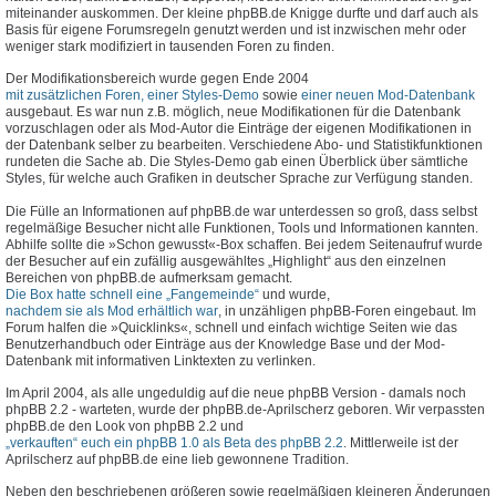
miteinander auskommen. Der kleine phpBB.de Knigge durfte und darf auch als
Basis für eigene Forumsregeln genutzt werden und ist inzwischen mehr oder
weniger stark modifiziert in tausenden Foren zu finden.
Der Modifikationsbereich wurde gegen Ende 2004
mit zusätzlichen Foren, einer Styles-Demo
sowie
einer neuen Mod-Datenbank
ausgebaut. Es war nun z.B. möglich, neue Modifikationen für die Datenbank
vorzuschlagen oder als Mod-Autor die Einträge der eigenen Modifikationen in
der Datenbank selber zu bearbeiten. Verschiedene Abo- und Statistikfunktionen
rundeten die Sache ab. Die Styles-Demo gab einen Überblick über sämtliche
Styles, für welche auch Grafiken in deutscher Sprache zur Verfügung standen.
Die Fülle an Informationen auf phpBB.de war unterdessen so groß, dass selbst
regelmäßige Besucher nicht alle Funktionen, Tools und Informationen kannten.
Abhilfe sollte die »Schon gewusst«-Box schaffen. Bei jedem Seitenaufruf wurde
der Besucher auf ein zufällig ausgewähltes „Highlight“ aus den einzelnen
Bereichen von phpBB.de aufmerksam gemacht.
Die Box hatte schnell eine „Fangemeinde“
und wurde,
nachdem sie als Mod erhältlich war
, in unzähligen phpBB-Foren eingebaut. Im
Forum halfen die »Quicklinks«, schnell und einfach wichtige Seiten wie das
Benutzerhandbuch oder Einträge aus der Knowledge Base und der Mod-
Datenbank mit informativen Linktexten zu verlinken.
Im April 2004, als alle ungeduldig auf die neue phpBB Version - damals noch
phpBB 2.2 - warteten, wurde der phpBB.de-Aprilscherz geboren. Wir verpassten
phpBB.de den Look von phpBB 2.2 und
„verkauften“ euch ein phpBB 1.0 als Beta des phpBB 2.2
. Mittlerweile ist der
Aprilscherz auf phpBB.de eine lieb gewonnene Tradition.
Neben den beschriebenen größeren sowie regelmäßigen kleineren Änderungen