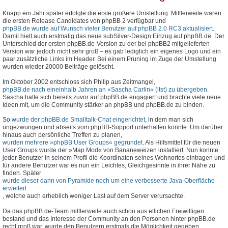
Knapp ein Jahr später erfolgte die erste größere Umstellung. Mittlerweile waren
die ersten Release Candidates von phpBB 2 verfügbar und
phpBB.de wurde auf Wunsch vieler Benutzer auf phpBB 2.0 RC3 aktualisiert
.
Damit hielt auch erstmalig das neue subSilver-Design Einzug auf phpBB.de. Der
Unterschied der ersten phpBB.de-Version zu der bei phpBB2 mitgelieferten
Version war jedoch nicht sehr groß – es gab lediglich ein eigenes Logo und ein
paar zusätzliche Links im Header. Bei einem Pruning im Zuge der Umstellung
wurden wieder 20000 Beiträge gelöscht.
Im Oktober 2002 entschloss sich Philip aus Zeitmangel,
phpBB.de nach eineinhalb Jahren an »Sascha Carlin« (itst) zu übergeben
.
Sascha hatte sich bereits zuvor auf phpBB.de engagiert und brachte viele neue
Ideen mit, um die Community stärker an phpBB und phpBB.de zu binden.
So
wurde der phpBB.de Smalltalk-Chat eingerichtet
, in dem man sich
ungezwungen und abseits vom phpBB-Support unterhalten konnte. Um darüber
hinaus auch persönliche Treffen zu planen,
wurden mehrere »phpBB User Groups« gegründet
. Als Hilfsmittel für die neuen
User Groups wurde der »Map Mod« von Bananeweizen installiert. Nun konnte
jeder Benutzer in seinem Profil die Koordinaten seines Wohnortes eintragen und
für andere Benutzer war es nun ein Leichtes, Gleichgesinnte in ihrer Nähe zu
finden. Später
wurde dieser dann von Pyramide noch um eine verbesserte Java-Oberfläche
erweitert
, welche auch erheblich weniger Last auf dem Server verursachte.
Da das phpBB.de-Team mittlerweile auch schon aus etlichen Freiwilligen
bestand und das Interesse der Community an den Personen hinter phpBB.de
recht groß war, wurde den Benutzern erstmals die Möglichkeit gegeben,