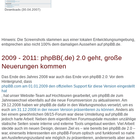
Downloads (30.04.2007)
Hinweis: Die Screenshots stammen aus einer lokalen Entwicklungsumgebung,
entsprechen also nicht 100% dem damaligen Aussehen auf phpBB.de.
2009 - 2011: phpBB(.de) 2.0 geht, große
Neuerungen kommen
Das Ende des Jahres 2008 war auch das Ende von phpBB 2.0: Vor dem
Hintergrund, dass
phpBB.com am 01.01.2009 den offiziellen Support für diese Version eingestellt
hat
, hat unser Website-Team auf Hochtouren gearbeitet, um phpBB.de zum
Jahreswechsel ebenfalls auf die neue Forumsversion zu aktualisieren. Am
29.12.2008 haben wir phpBB.de dafür in den Wartungsmodus versetzt, um es
euch
am 31.12.2008 in der neuen Version präsentieren zu können
. Anders als
bei einem gewöhnlichen 08/15-Forum war diese Umstellung auf phpBB.de
jedoch harte Arbeit: Neben dem eigentlichen Forumsupdate mussten unzählige
statische Seiten sowie interne und externe Tools umgebaut werden. Viel Arbeit
steckte auch im neuen Design, dessen Ziel es – wie bereits bei phpBB.de 2.0 –
war, einerseits Interessenten ein phpBB-Forum optisch und funktionell so nahe
am Auslieferungszustand wie möglich zu präsentieren, andererseits aber auch