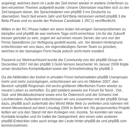
angelegt, welches dann im Laufe der Zeit immer wieder in weitere Unterforen zu
den einzelnen Themen aufgeteilt wurde. Unsere Übersetzer machten sich zu der
Zeit langsam daran, die Sprachdateien von phpBB 3 ins Deutsche zu
übersetzen. Nach fast einem Jahr und fünf Beta-Versionen verließ phpBB 3 die
Beta-Phase und es wurde der Release Candidate 1 (RC1) veröffentlicht.
Mitten in der RC-Phase hatten wir dann leider mit einigen Serverproblemen zu
kämpfen und phpBB.de war mehrere Tage nicht erreichbar. Um für die Zukunft
besser gerüstet zu sein, zogen wir auf einen neuen Server, der uns von der
Firma Speedbone zur Verfügung gestellt wurde, um. Vor diesem Hintergrund
entschlossen wir uns dazu, ein eigenständiges Server-Team zu gründen,
welches in der damaligen Form heute jedoch nicht mehr existiert.
Passend zur Weihnachtszeit wurde die Community von der phpBB Group im
Dezember 2007 mit der phpBB 3 Gold-Version beschenkt. Im Januar 2008 folgte
unser deutsches Komplettpaket sowie der Schnelleinstieg für phpBB 3.
Da die Aktitiväten der bisher in privaten Foren beheimateten phpBB Usergroups
mehr und mehr zurückgingen, entschlossen wir uns im Oktober 2007, den
Bereich »phpBB Regional« mit sechs größeren öffentlichen Foren wieder zu
neuem Leben zu verhelfen. Es gibt seitdem jeweils ein Forum für Nord-, Ost-,
Süd- und Westdeutschland sowie eins für Österreich und die Schweiz inkl.
Liechtenstein. Außerdem entschlossen wir uns zusammen mit der phpBB Group
dazu, phpBB auch außerhalb des World Wide Web zu vertreten und nahmen mit
einem Messestand auf dem Linuxtag 2008 in Berlin teil. Als gesponsertes Projekt
teilten wir uns den Stand mit den Kollegen von Joomla. So konnten wir neue
Kontakte knüpfen und ihr hattet die Gelegenheit, den einen oder anderen
phpBB-Entwickler oder auch einige der Leute hinter phpBB.de und phpBB.com
kennenzulernen.