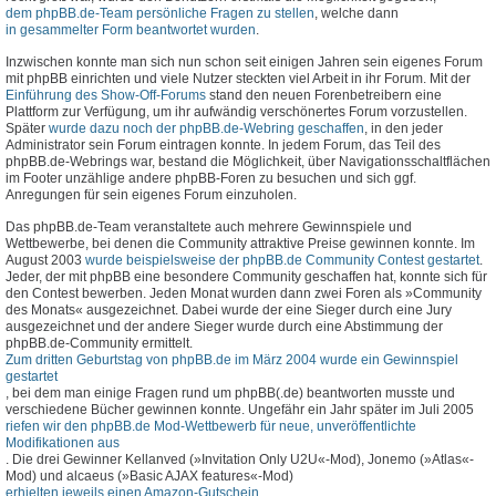
dem phpBB.de-Team persönliche Fragen zu stellen
, welche dann
in gesammelter Form beantwortet wurden
.
Inzwischen konnte man sich nun schon seit einigen Jahren sein eigenes Forum
mit phpBB einrichten und viele Nutzer steckten viel Arbeit in ihr Forum. Mit der
Einführung des Show-Off-Forums
stand den neuen Forenbetreibern eine
Plattform zur Verfügung, um ihr aufwändig verschönertes Forum vorzustellen.
Später
wurde dazu noch der phpBB.de-Webring geschaffen
, in den jeder
Administrator sein Forum eintragen konnte. In jedem Forum, das Teil des
phpBB.de-Webrings war, bestand die Möglichkeit, über Navigationsschaltflächen
im Footer unzählige andere phpBB-Foren zu besuchen und sich ggf.
Anregungen für sein eigenes Forum einzuholen.
Das phpBB.de-Team veranstaltete auch mehrere Gewinnspiele und
Wettbewerbe, bei denen die Community attraktive Preise gewinnen konnte. Im
August 2003
wurde beispielsweise der phpBB.de Community Contest gestartet
.
Jeder, der mit phpBB eine besondere Community geschaffen hat, konnte sich für
den Contest bewerben. Jeden Monat wurden dann zwei Foren als »Community
des Monats« ausgezeichnet. Dabei wurde der eine Sieger durch eine Jury
ausgezeichnet und der andere Sieger wurde durch eine Abstimmung der
phpBB.de-Community ermittelt.
Zum dritten Geburtstag von phpBB.de im März 2004 wurde ein Gewinnspiel
gestartet
, bei dem man einige Fragen rund um phpBB(.de) beantworten musste und
verschiedene Bücher gewinnen konnte. Ungefähr ein Jahr später im Juli 2005
riefen wir den phpBB.de Mod-Wettbewerb für neue, unveröffentlichte
Modifikationen aus
. Die drei Gewinner Kellanved (»Invitation Only U2U«-Mod), Jonemo (»Atlas«-
Mod) und alcaeus (»Basic AJAX features«-Mod)
erhielten jeweils einen Amazon-Gutschein
.