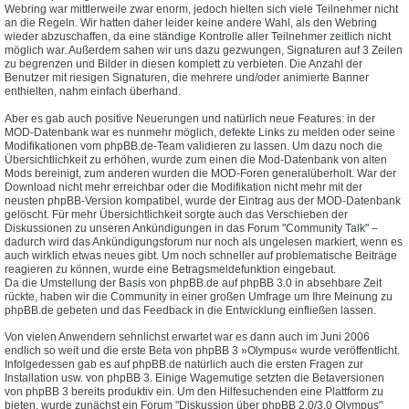
Webring war mittlerweile zwar enorm, jedoch hielten sich viele Teilnehmer nicht
an die Regeln. Wir hatten daher leider keine andere Wahl, als den Webring
wieder abzuschaffen, da eine ständige Kontrolle aller Teilnehmer zeitlich nicht
möglich war. Außerdem sahen wir uns dazu gezwungen, Signaturen auf 3 Zeilen
zu begrenzen und Bilder in diesen komplett zu verbieten. Die Anzahl der
Benutzer mit riesigen Signaturen, die mehrere und/oder animierte Banner
enthielten, nahm einfach überhand.
Aber es gab auch positive Neuerungen und natürlich neue Features: in der
MOD-Datenbank war es nunmehr möglich, defekte Links zu melden oder seine
Modifikationen vom phpBB.de-Team validieren zu lassen. Um dazu noch die
Übersichtlichkeit zu erhöhen, wurde zum einen die Mod-Datenbank von alten
Mods bereinigt, zum anderen wurden die MOD-Foren generalüberholt. War der
Download nicht mehr erreichbar oder die Modifikation nicht mehr mit der
neusten phpBB-Version kompatibel, wurde der Eintrag aus der MOD-Datenbank
gelöscht. Für mehr Übersichtlichkeit sorgte auch das Verschieben der
Diskussionen zu unseren Ankündigungen in das Forum "Community Talk" –
dadurch wird das Ankündigungsforum nur noch als ungelesen markiert, wenn es
auch wirklich etwas neues gibt. Um noch schneller auf problematische Beiträge
reagieren zu können, wurde eine Betragsmeldefunktion eingebaut.
Da die Umstellung der Basis von phpBB.de auf phpBB 3.0 in absehbare Zeit
rückte, haben wir die Community in einer großen Umfrage um Ihre Meinung zu
phpBB.de gebeten und das Feedback in die Entwicklung einfließen lassen.
Von vielen Anwendern sehnlichst erwartet war es dann auch im Juni 2006
endlich so weit und die erste Beta von phpBB 3 »Olympus« wurde veröffentlicht.
Infolgedessen gab es auf phpBB.de natürlich auch die ersten Fragen zur
Installation usw. von phpBB 3. Einige Wagemutige setzten die Betaversionen
von phpBB 3 bereits produktiv ein. Um den Hilfesuchenden eine Plattform zu
bieten, wurde zunächst ein Forum "Diskussion über phpBB 2.0/3.0 Olympus"