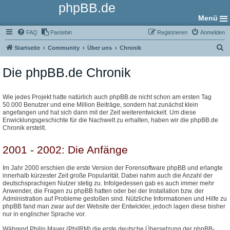
phpBB.de
Menü
FAQ
Pastebin
Registrieren
Anmelden
S
Startseite
Community
Über uns
Chronik
u
Die phpBB.de Chronik
c
h
e
Wie jedes Projekt hatte natürlich auch phpBB.de nicht schon am ersten Tag
50.000 Benutzer und eine Million Beiträge, sondern hat zunächst klein
angefangen und hat sich dann mit der Zeit weiterentwickelt. Um diese
Enwicklungsgeschichte für die Nachwelt zu erhalten, haben wir die phpBB.de
Chronik erstellt.
2001 - 2002: Die Anfänge
Im Jahr 2000 erschien die erste Version der Forensoftware phpBB und erlangte
innerhalb kürzester Zeit große Popularität. Dabei nahm auch die Anzahl der
deutschsprachigen Nutzer stetig zu. Infolgedessen gab es auch immer mehr
Anwender, die Fragen zu phpBB hatten oder bei der Installation bzw. der
Administration auf Probleme gestoßen sind. Nützliche Informationen und Hilfe zu
phpBB fand man zwar auf der Website der Entwickler, jedoch lagen diese bisher
nur in englischer Sprache vor.
Während Philip Mayer (PhilRM) die erste deutsche Übersetzung der phpBB-