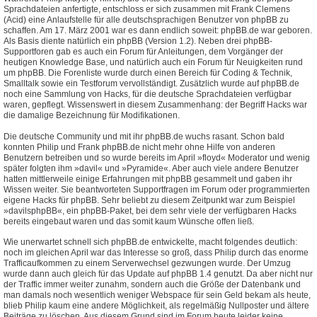
Sprachdateien anfertigte, entschloss er sich zusammen mit Frank Clemens
(Acid) eine Anlaufstelle für alle deutschsprachigen Benutzer von phpBB zu
schaffen. Am 17. März 2001 war es dann endlich soweit: phpBB.de war geboren.
Als Basis diente natürlich ein phpBB (Version 1.2). Neben drei phpBB-
Supportforen gab es auch ein Forum für Anleitungen, dem Vorgänger der
heutigen Knowledge Base, und natürlich auch ein Forum für Neuigkeiten rund
um phpBB. Die Forenliste wurde durch einen Bereich für Coding & Technik,
Smalltalk sowie ein Testforum vervollständigt. Zusätzlich wurde auf phpBB.de
noch eine Sammlung von Hacks, für die deutsche Sprachdateien verfügbar
waren, gepflegt. Wissenswert in diesem Zusammenhang: der Begriff Hacks war
die damalige Bezeichnung für Modifikationen.
Die deutsche Community und mit ihr phpBB.de wuchs rasant. Schon bald
konnten Philip und Frank phpBB.de nicht mehr ohne Hilfe von anderen
Benutzern betreiben und so wurde bereits im April »floyd« Moderator und wenig
später folgten ihm »davil« und »Pyramide«. Aber auch viele andere Benutzer
hatten mittlerweile einige Erfahrungen mit phpBB gesammelt und gaben ihr
Wissen weiter. Sie beantworteten Supportfragen im Forum oder programmierten
eigene Hacks für phpBB. Sehr beliebt zu diesem Zeitpunkt war zum Beispiel
»davilsphpBB«, ein phpBB-Paket, bei dem sehr viele der verfügbaren Hacks
bereits eingebaut waren und das somit kaum Wünsche offen ließ.
Wie unerwartet schnell sich phpBB.de entwickelte, macht folgendes deutlich:
noch im gleichen April war das Interesse so groß, dass Philip durch das enorme
Trafficaufkommen zu einem Serverwechsel gezwungen wurde. Der Umzug
wurde dann auch gleich für das Update auf phpBB 1.4 genutzt. Da aber nicht nur
der Traffic immer weiter zunahm, sondern auch die Größe der Datenbank und
man damals noch wesentlich weniger Webspace für sein Geld bekam als heute,
blieb Philip kaum eine andere Möglichkeit, als regelmäßig Nullposter und ältere
Beiträge zu löschen. Aus diesem Grund sind im Forum heute leider keine