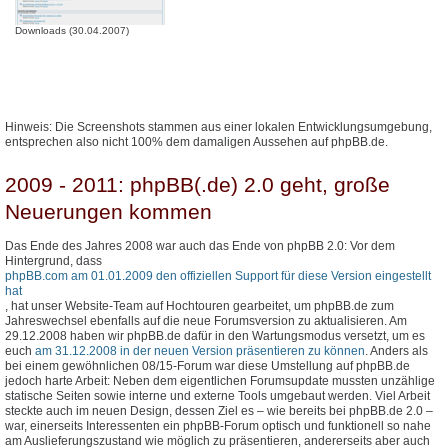
Downloads (30.04.2007)
Hinweis: Die Screenshots stammen aus einer lokalen Entwicklungsumgebung,
entsprechen also nicht 100% dem damaligen Aussehen auf phpBB.de.
2009 - 2011: phpBB(.de) 2.0 geht, große
Neuerungen kommen
Das Ende des Jahres 2008 war auch das Ende von phpBB 2.0: Vor dem
Hintergrund, dass
phpBB.com am 01.01.2009 den offiziellen Support für diese Version eingestellt
hat
, hat unser Website-Team auf Hochtouren gearbeitet, um phpBB.de zum
Jahreswechsel ebenfalls auf die neue Forumsversion zu aktualisieren. Am
29.12.2008 haben wir phpBB.de dafür in den Wartungsmodus versetzt, um es
euch
am 31.12.2008 in der neuen Version präsentieren zu können
. Anders als
bei einem gewöhnlichen 08/15-Forum war diese Umstellung auf phpBB.de
jedoch harte Arbeit: Neben dem eigentlichen Forumsupdate mussten unzählige
statische Seiten sowie interne und externe Tools umgebaut werden. Viel Arbeit
steckte auch im neuen Design, dessen Ziel es – wie bereits bei phpBB.de 2.0 –
war, einerseits Interessenten ein phpBB-Forum optisch und funktionell so nahe
am Auslieferungszustand wie möglich zu präsentieren, andererseits aber auch