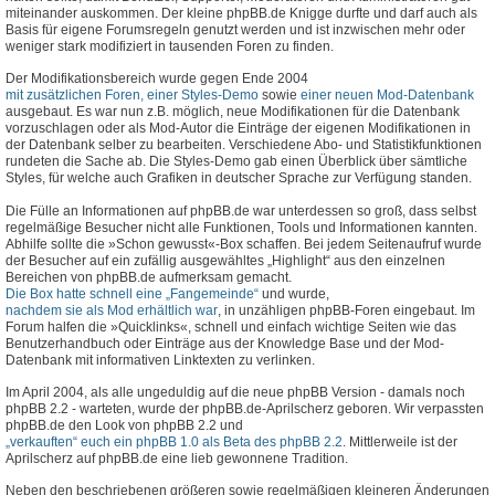
miteinander auskommen. Der kleine phpBB.de Knigge durfte und darf auch als
Basis für eigene Forumsregeln genutzt werden und ist inzwischen mehr oder
weniger stark modifiziert in tausenden Foren zu finden.
Der Modifikationsbereich wurde gegen Ende 2004
mit zusätzlichen Foren, einer Styles-Demo
sowie
einer neuen Mod-Datenbank
ausgebaut. Es war nun z.B. möglich, neue Modifikationen für die Datenbank
vorzuschlagen oder als Mod-Autor die Einträge der eigenen Modifikationen in
der Datenbank selber zu bearbeiten. Verschiedene Abo- und Statistikfunktionen
rundeten die Sache ab. Die Styles-Demo gab einen Überblick über sämtliche
Styles, für welche auch Grafiken in deutscher Sprache zur Verfügung standen.
Die Fülle an Informationen auf phpBB.de war unterdessen so groß, dass selbst
regelmäßige Besucher nicht alle Funktionen, Tools und Informationen kannten.
Abhilfe sollte die »Schon gewusst«-Box schaffen. Bei jedem Seitenaufruf wurde
der Besucher auf ein zufällig ausgewähltes „Highlight“ aus den einzelnen
Bereichen von phpBB.de aufmerksam gemacht.
Die Box hatte schnell eine „Fangemeinde“
und wurde,
nachdem sie als Mod erhältlich war
, in unzähligen phpBB-Foren eingebaut. Im
Forum halfen die »Quicklinks«, schnell und einfach wichtige Seiten wie das
Benutzerhandbuch oder Einträge aus der Knowledge Base und der Mod-
Datenbank mit informativen Linktexten zu verlinken.
Im April 2004, als alle ungeduldig auf die neue phpBB Version - damals noch
phpBB 2.2 - warteten, wurde der phpBB.de-Aprilscherz geboren. Wir verpassten
phpBB.de den Look von phpBB 2.2 und
„verkauften“ euch ein phpBB 1.0 als Beta des phpBB 2.2
. Mittlerweile ist der
Aprilscherz auf phpBB.de eine lieb gewonnene Tradition.
Neben den beschriebenen größeren sowie regelmäßigen kleineren Änderungen