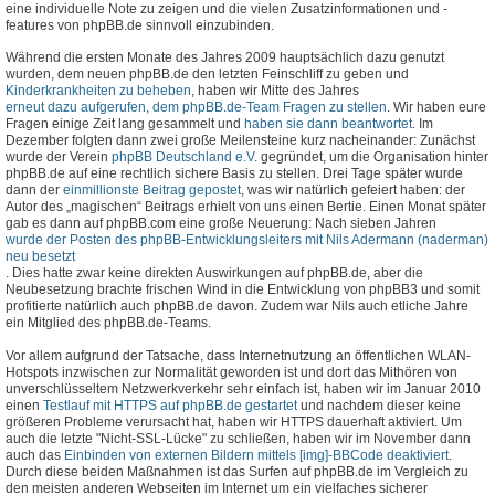
eine individuelle Note zu zeigen und die vielen Zusatzinformationen und -
features von phpBB.de sinnvoll einzubinden.
Während die ersten Monate des Jahres 2009 hauptsächlich dazu genutzt
wurden, dem neuen phpBB.de den letzten Feinschliff zu geben und
Kinderkrankheiten zu beheben
, haben wir Mitte des Jahres
erneut dazu aufgerufen, dem phpBB.de-Team Fragen zu stellen
. Wir haben eure
Fragen einige Zeit lang gesammelt und
haben sie dann beantwortet
. Im
Dezember folgten dann zwei große Meilensteine kurz nacheinander: Zunächst
wurde der Verein
phpBB Deutschland e.V.
gegründet, um die Organisation hinter
phpBB.de auf eine rechtlich sichere Basis zu stellen. Drei Tage später wurde
dann der
einmillionste Beitrag gepostet
, was wir natürlich gefeiert haben: der
Autor des „magischen“ Beitrags erhielt von uns einen Bertie. Einen Monat später
gab es dann auf phpBB.com eine große Neuerung: Nach sieben Jahren
wurde der Posten des phpBB-Entwicklungsleiters mit Nils Adermann (naderman)
neu besetzt
. Dies hatte zwar keine direkten Auswirkungen auf phpBB.de, aber die
Neubesetzung brachte frischen Wind in die Entwicklung von phpBB3 und somit
profitierte natürlich auch phpBB.de davon. Zudem war Nils auch etliche Jahre
ein Mitglied des phpBB.de-Teams.
Vor allem aufgrund der Tatsache, dass Internetnutzung an öffentlichen WLAN-
Hotspots inzwischen zur Normalität geworden ist und dort das Mithören von
unverschlüsseltem Netzwerkverkehr sehr einfach ist, haben wir im Januar 2010
einen
Testlauf mit HTTPS auf phpBB.de gestartet
und nachdem dieser keine
größeren Probleme verursacht hat, haben wir HTTPS dauerhaft aktiviert. Um
auch die letzte "Nicht-SSL-Lücke" zu schließen, haben wir im November dann
auch das
Einbinden von externen Bildern mittels [img]-BBCode deaktiviert
.
Durch diese beiden Maßnahmen ist das Surfen auf phpBB.de im Vergleich zu
den meisten anderen Webseiten im Internet um ein vielfaches sicherer