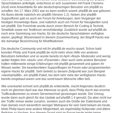
Sprachdateien anfertigte, entschloss er sich zusammen mit Frank Clemens
(Acid) eine Anlaufstelle für alle deutschsprachigen Benutzer von phpBB zu
schaffen. Am 17. März 2001 war es dann endlich soweit: phpBB.de war geboren.
Als Basis diente natürlich ein phpBB (Version 1.2). Neben drei phpBB-
Supportforen gab es auch ein Forum für Anleitungen, dem Vorgänger der
heutigen Knowledge Base, und natürlich auch ein Forum für Neuigkeiten rund
um phpBB. Die Forenliste wurde durch einen Bereich für Coding & Technik,
Smalltalk sowie ein Testforum vervollständigt. Zusätzlich wurde auf phpBB.de
noch eine Sammlung von Hacks, für die deutsche Sprachdateien verfügbar
waren, gepflegt. Wissenswert in diesem Zusammenhang: der Begriff Hacks war
die damalige Bezeichnung für Modifikationen.
Die deutsche Community und mit ihr phpBB.de wuchs rasant. Schon bald
konnten Philip und Frank phpBB.de nicht mehr ohne Hilfe von anderen
Benutzern betreiben und so wurde bereits im April »floyd« Moderator und wenig
später folgten ihm »davil« und »Pyramide«. Aber auch viele andere Benutzer
hatten mittlerweile einige Erfahrungen mit phpBB gesammelt und gaben ihr
Wissen weiter. Sie beantworteten Supportfragen im Forum oder programmierten
eigene Hacks für phpBB. Sehr beliebt zu diesem Zeitpunkt war zum Beispiel
»davilsphpBB«, ein phpBB-Paket, bei dem sehr viele der verfügbaren Hacks
bereits eingebaut waren und das somit kaum Wünsche offen ließ.
Wie unerwartet schnell sich phpBB.de entwickelte, macht folgendes deutlich:
noch im gleichen April war das Interesse so groß, dass Philip durch das enorme
Trafficaufkommen zu einem Serverwechsel gezwungen wurde. Der Umzug
wurde dann auch gleich für das Update auf phpBB 1.4 genutzt. Da aber nicht nur
der Traffic immer weiter zunahm, sondern auch die Größe der Datenbank und
man damals noch wesentlich weniger Webspace für sein Geld bekam als heute,
blieb Philip kaum eine andere Möglichkeit, als regelmäßig Nullposter und ältere
Beiträge zu löschen. Aus diesem Grund sind im Forum heute leider keine