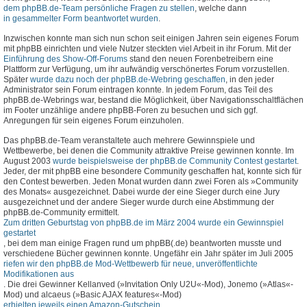
dem phpBB.de-Team persönliche Fragen zu stellen
, welche dann
in gesammelter Form beantwortet wurden
.
Inzwischen konnte man sich nun schon seit einigen Jahren sein eigenes Forum
mit phpBB einrichten und viele Nutzer steckten viel Arbeit in ihr Forum. Mit der
Einführung des Show-Off-Forums
stand den neuen Forenbetreibern eine
Plattform zur Verfügung, um ihr aufwändig verschönertes Forum vorzustellen.
Später
wurde dazu noch der phpBB.de-Webring geschaffen
, in den jeder
Administrator sein Forum eintragen konnte. In jedem Forum, das Teil des
phpBB.de-Webrings war, bestand die Möglichkeit, über Navigationsschaltflächen
im Footer unzählige andere phpBB-Foren zu besuchen und sich ggf.
Anregungen für sein eigenes Forum einzuholen.
Das phpBB.de-Team veranstaltete auch mehrere Gewinnspiele und
Wettbewerbe, bei denen die Community attraktive Preise gewinnen konnte. Im
August 2003
wurde beispielsweise der phpBB.de Community Contest gestartet
.
Jeder, der mit phpBB eine besondere Community geschaffen hat, konnte sich für
den Contest bewerben. Jeden Monat wurden dann zwei Foren als »Community
des Monats« ausgezeichnet. Dabei wurde der eine Sieger durch eine Jury
ausgezeichnet und der andere Sieger wurde durch eine Abstimmung der
phpBB.de-Community ermittelt.
Zum dritten Geburtstag von phpBB.de im März 2004 wurde ein Gewinnspiel
gestartet
, bei dem man einige Fragen rund um phpBB(.de) beantworten musste und
verschiedene Bücher gewinnen konnte. Ungefähr ein Jahr später im Juli 2005
riefen wir den phpBB.de Mod-Wettbewerb für neue, unveröffentlichte
Modifikationen aus
. Die drei Gewinner Kellanved (»Invitation Only U2U«-Mod), Jonemo (»Atlas«-
Mod) und alcaeus (»Basic AJAX features«-Mod)
erhielten jeweils einen Amazon-Gutschein
.