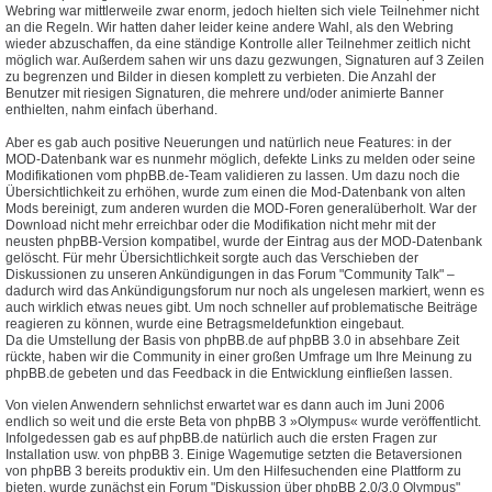
Webring war mittlerweile zwar enorm, jedoch hielten sich viele Teilnehmer nicht
an die Regeln. Wir hatten daher leider keine andere Wahl, als den Webring
wieder abzuschaffen, da eine ständige Kontrolle aller Teilnehmer zeitlich nicht
möglich war. Außerdem sahen wir uns dazu gezwungen, Signaturen auf 3 Zeilen
zu begrenzen und Bilder in diesen komplett zu verbieten. Die Anzahl der
Benutzer mit riesigen Signaturen, die mehrere und/oder animierte Banner
enthielten, nahm einfach überhand.
Aber es gab auch positive Neuerungen und natürlich neue Features: in der
MOD-Datenbank war es nunmehr möglich, defekte Links zu melden oder seine
Modifikationen vom phpBB.de-Team validieren zu lassen. Um dazu noch die
Übersichtlichkeit zu erhöhen, wurde zum einen die Mod-Datenbank von alten
Mods bereinigt, zum anderen wurden die MOD-Foren generalüberholt. War der
Download nicht mehr erreichbar oder die Modifikation nicht mehr mit der
neusten phpBB-Version kompatibel, wurde der Eintrag aus der MOD-Datenbank
gelöscht. Für mehr Übersichtlichkeit sorgte auch das Verschieben der
Diskussionen zu unseren Ankündigungen in das Forum "Community Talk" –
dadurch wird das Ankündigungsforum nur noch als ungelesen markiert, wenn es
auch wirklich etwas neues gibt. Um noch schneller auf problematische Beiträge
reagieren zu können, wurde eine Betragsmeldefunktion eingebaut.
Da die Umstellung der Basis von phpBB.de auf phpBB 3.0 in absehbare Zeit
rückte, haben wir die Community in einer großen Umfrage um Ihre Meinung zu
phpBB.de gebeten und das Feedback in die Entwicklung einfließen lassen.
Von vielen Anwendern sehnlichst erwartet war es dann auch im Juni 2006
endlich so weit und die erste Beta von phpBB 3 »Olympus« wurde veröffentlicht.
Infolgedessen gab es auf phpBB.de natürlich auch die ersten Fragen zur
Installation usw. von phpBB 3. Einige Wagemutige setzten die Betaversionen
von phpBB 3 bereits produktiv ein. Um den Hilfesuchenden eine Plattform zu
bieten, wurde zunächst ein Forum "Diskussion über phpBB 2.0/3.0 Olympus"