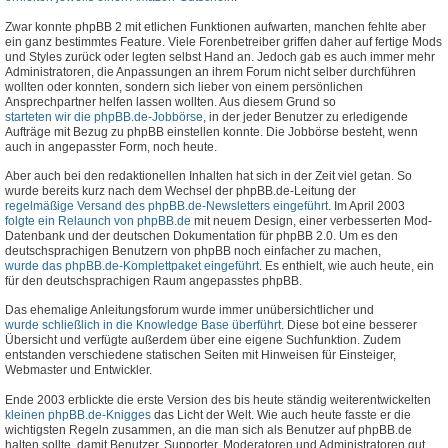
Zwar konnte phpBB 2 mit etlichen Funktionen aufwarten, manchen fehlte aber
ein ganz bestimmtes Feature. Viele Forenbetreiber griffen daher auf fertige Mods
und Styles zurück oder legten selbst Hand an. Jedoch gab es auch immer mehr
Administratoren, die Anpassungen an ihrem Forum nicht selber durchführen
wollten oder konnten, sondern sich lieber von einem persönlichen
Ansprechpartner helfen lassen wollten. Aus diesem Grund so
starteten wir die phpBB.de-Jobbörse
, in der jeder Benutzer zu erledigende
Aufträge mit Bezug zu phpBB einstellen konnte. Die Jobbörse besteht, wenn
auch in angepasster Form, noch heute.
Aber auch bei den redaktionellen Inhalten hat sich in der Zeit viel getan. So
wurde bereits kurz nach dem Wechsel der phpBB.de-Leitung der
regelmäßige Versand des phpBB.de-Newsletters eingeführt
. Im April 2003
folgte ein Relaunch von phpBB.de
mit neuem Design, einer verbesserten Mod-
Datenbank und der deutschen Dokumentation für phpBB 2.0. Um es den
deutschsprachigen Benutzern von phpBB noch einfacher zu machen,
wurde das phpBB.de-Komplettpaket eingeführt
. Es enthielt, wie auch heute, ein
für den deutschsprachigen Raum angepasstes phpBB.
Das ehemalige Anleitungsforum wurde immer unübersichtlicher und
wurde schließlich in die Knowledge Base überführt
. Diese bot eine besserer
Übersicht und verfügte außerdem über eine eigene Suchfunktion. Zudem
entstanden verschiedene statischen Seiten mit Hinweisen für Einsteiger,
Webmaster und Entwickler.
Ende 2003 erblickte die erste Version des bis heute ständig weiterentwickelten
kleinen phpBB.de-Knigges
das Licht der Welt. Wie auch heute fasste er die
wichtigsten Regeln zusammen, an die man sich als Benutzer auf phpBB.de
halten sollte, damit Benutzer, Supporter, Moderatoren und Administratoren gut