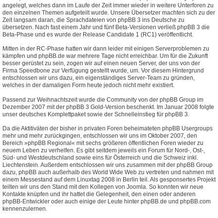
angelegt, welches dann im Laufe der Zeit immer wieder in weitere Unterforen zu
den einzelnen Themen aufgeteilt wurde. Unsere Übersetzer machten sich zu der
Zeit langsam daran, die Sprachdateien von phpBB 3 ins Deutsche zu
übersetzen. Nach fast einem Jahr und fünf Beta-Versionen verließ phpBB 3 die
Beta-Phase und es wurde der Release Candidate 1 (RC1) veröffentlicht.
Mitten in der RC-Phase hatten wir dann leider mit einigen Serverproblemen zu
kämpfen und phpBB.de war mehrere Tage nicht erreichbar. Um für die Zukunft
besser gerüstet zu sein, zogen wir auf einen neuen Server, der uns von der
Firma Speedbone zur Verfügung gestellt wurde, um. Vor diesem Hintergrund
entschlossen wir uns dazu, ein eigenständiges Server-Team zu gründen,
welches in der damaligen Form heute jedoch nicht mehr existiert.
Passend zur Weihnachtszeit wurde die Community von der phpBB Group im
Dezember 2007 mit der phpBB 3 Gold-Version beschenkt. Im Januar 2008 folgte
unser deutsches Komplettpaket sowie der Schnelleinstieg für phpBB 3.
Da die Aktitiväten der bisher in privaten Foren beheimateten phpBB Usergroups
mehr und mehr zurückgingen, entschlossen wir uns im Oktober 2007, den
Bereich »phpBB Regional« mit sechs größeren öffentlichen Foren wieder zu
neuem Leben zu verhelfen. Es gibt seitdem jeweils ein Forum für Nord-, Ost-,
Süd- und Westdeutschland sowie eins für Österreich und die Schweiz inkl.
Liechtenstein. Außerdem entschlossen wir uns zusammen mit der phpBB Group
dazu, phpBB auch außerhalb des World Wide Web zu vertreten und nahmen mit
einem Messestand auf dem Linuxtag 2008 in Berlin teil. Als gesponsertes Projekt
teilten wir uns den Stand mit den Kollegen von Joomla. So konnten wir neue
Kontakte knüpfen und ihr hattet die Gelegenheit, den einen oder anderen
phpBB-Entwickler oder auch einige der Leute hinter phpBB.de und phpBB.com
kennenzulernen.