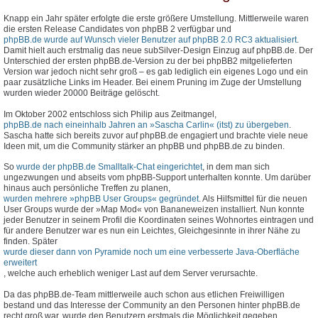
Knapp ein Jahr später erfolgte die erste größere Umstellung. Mittlerweile waren
die ersten Release Candidates von phpBB 2 verfügbar und
phpBB.de wurde auf Wunsch vieler Benutzer auf phpBB 2.0 RC3 aktualisiert
.
Damit hielt auch erstmalig das neue subSilver-Design Einzug auf phpBB.de. Der
Unterschied der ersten phpBB.de-Version zu der bei phpBB2 mitgelieferten
Version war jedoch nicht sehr groß – es gab lediglich ein eigenes Logo und ein
paar zusätzliche Links im Header. Bei einem Pruning im Zuge der Umstellung
wurden wieder 20000 Beiträge gelöscht.
Im Oktober 2002 entschloss sich Philip aus Zeitmangel,
phpBB.de nach eineinhalb Jahren an »Sascha Carlin« (itst) zu übergeben
.
Sascha hatte sich bereits zuvor auf phpBB.de engagiert und brachte viele neue
Ideen mit, um die Community stärker an phpBB und phpBB.de zu binden.
So
wurde der phpBB.de Smalltalk-Chat eingerichtet
, in dem man sich
ungezwungen und abseits vom phpBB-Support unterhalten konnte. Um darüber
hinaus auch persönliche Treffen zu planen,
wurden mehrere »phpBB User Groups« gegründet
. Als Hilfsmittel für die neuen
User Groups wurde der »Map Mod« von Bananeweizen installiert. Nun konnte
jeder Benutzer in seinem Profil die Koordinaten seines Wohnortes eintragen und
für andere Benutzer war es nun ein Leichtes, Gleichgesinnte in ihrer Nähe zu
finden. Später
wurde dieser dann von Pyramide noch um eine verbesserte Java-Oberfläche
erweitert
, welche auch erheblich weniger Last auf dem Server verursachte.
Da das phpBB.de-Team mittlerweile auch schon aus etlichen Freiwilligen
bestand und das Interesse der Community an den Personen hinter phpBB.de
recht groß war, wurde den Benutzern erstmals die Möglichkeit gegeben,