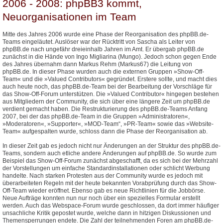
2006 - 2008: phpBB3 kommt,
Neuorganisationen im Team
Mitte des Jahres 2006 wurde eine Phase der Reorganisation des phpBB.de-
Teams eingeläutet. Auslöser war der Rücktritt von Sascha als Leiter von
phpBB.de nach ungefähr dreieinhalb Jahren im Amt. Er übergab phpBB.de
zunächst in die Hände von Ingo Migliarina (Mungo). Jedoch schon gegen Ende
des Jahres übernahm dann Markus Rehm (Markus67) die Leitung von
phpBB.de. In dieser Phase wurden auch die externen Gruppen »Show-Off-
Team« und die »Valued Contributors« gegründet. Erstere sollte, und macht dies
auch heute noch, das phpBB.de-Team bei der Bearbeitung der Vorschläge für
das Show-Off-Forum unterstützen. Die »Valued Contributor« hingegen bestehen
aus Mitgliedern der Community, die sich über eine längere Zeit um phpBB.de
verdient gemacht haben. Die Restrukturierung des phpBB.de-Teams Anfang
2007, bei der das phpBB.de-Team in die Gruppen »Administratoren«,
»Moderatoren«, »Supporter«, »MOD-Team“, »PR-Team« sowie das »Website-
Team« aufgespalten wurde, schloss dann die Phase der Reorganisation ab.
In dieser Zeit gab es jedoch nicht nur Änderungen an der Struktur des phpBB.de-
Teams, sondern auch etliche andere Änderungen auf phpBB.de. So wurde zum
Beispiel das Show-Off-Forum zunächst abgeschafft, da es sich bei der Mehrzahl
der Vorstellungen um einfache Standardinstallationen oder schlicht Werbung
handelte. Nach starken Protesten aus der Community wurde es jedoch mit
überarbeiteten Regeln mit der heute bekannten Vorabprüfung durch das Show-
Off-Team wieder eröffnet. Ebenso gab es neue Richtlinien für die Jobbörse.
Neue Aufträge konnten nun nur noch über ein spezielles Formular erstellt
werden. Auch das Webspace-Forum wurde geschlossen, da dort immer häufiger
unsachliche Kritik gepostet wurde, welche dann in hitzigen Diskussionen und
Themensperrungen endete. Die Zahl der teilnehmenden Foren am phpBB.de-