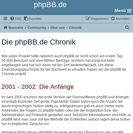
phpBB.de
Menü
FAQ
Pastebin
Registrieren
Anmelden
S
Startseite
Community
Über uns
Chronik
u
Die phpBB.de Chronik
c
h
e
Wie jedes Projekt hatte natürlich auch phpBB.de nicht schon am ersten Tag
50.000 Benutzer und eine Million Beiträge, sondern hat zunächst klein
angefangen und hat sich dann mit der Zeit weiterentwickelt. Um diese
Enwicklungsgeschichte für die Nachwelt zu erhalten, haben wir die phpBB.de
Chronik erstellt.
2001 - 2002: Die Anfänge
Im Jahr 2000 erschien die erste Version der Forensoftware phpBB und erlangte
innerhalb kürzester Zeit große Popularität. Dabei nahm auch die Anzahl der
deutschsprachigen Nutzer stetig zu. Infolgedessen gab es auch immer mehr
Anwender, die Fragen zu phpBB hatten oder bei der Installation bzw. der
Administration auf Probleme gestoßen sind. Nützliche Informationen und Hilfe zu
phpBB fand man zwar auf der Website der Entwickler, jedoch lagen diese bisher
nur in englischer Sprache vor.
Während Philip Mayer (PhilRM) die erste deutsche Übersetzung der phpBB-