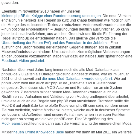
geworden.
Ebenfalls im November 2010 haben wir unseren
kleinen phpBB.de Knigge einer Runderneuerung unterzogen
. Die neue Version
enthält nun einerseits alle Regeln so kurz und knapp formuliert wie möglich, um
die Menge des zu lesenden Textes zu reduzieren. Andererseits wurden aber die
– nun optional einblendbaren – Begründungen deutlich ausführlicher. So kann
jeder leicht nachvollziehen, aus welchen Grund wir uns für die Einführung der
Regel auf phpBB.de entschieden haben. Das gleiche Ziel verfolgte die
Überarbeitung der Forum-FAQ und des Formulars in der Jobbörse
. Eine
ausführliche Beschreibung der einzelnen Gegenleistungen soll in Zukunft
Missverständnisse verhindern. Um auch die letzten möglichen Verbesserungen
an der Jobbörse vorzunehmen, haben wir dazu ein halbes Jahr später noch eine
Feedback-Aktion gestartet
.
Nachdem über zwei Jahre lang immer noch die alte Mod-Datenbank aus
phpBB.de 2.0 Zeiten als Übergangslösung eingesetzt wurde, war es im Januar
2011 endlich soweit und
die neue Mod-Datenbank wurde eingeführt
. Wie auf
phpBB.com wird nun auch auf phpBB.de „Titania“ als MOD-Datenbank
eingesetzt. So müssen sich MOD-Autoren und Benutzer nur an ein System
gewöhnen. Zusammen mit der neuen Mod-Datenbank wurden auch die
Richtlinien zur Aufnahme und Validierung von Mods grundlegend überarbeitet,
um diese auch an die Regeln von phpBB.com anzulehnen. Trotzdem sollte die
Mod-DB auf phpBB.de keine bloße Kopie von phpBB.com sein, sondern unser
Ziel war weiterhin, solche Mods anzubieten, welche auch in deutscher Sprache
verfügbar sind. Außerdem sind unsere Aufnahmekriterien in einigen Punkten
nicht ganz so streng wie die von phpBB.com. Eine Vergrößerung des
Mod-Teams
beschleunigte dann auch die Freischaltung der eingereichten Mods.
Mit der
neuen Offline Knowledge Base
haben wir dann im Mai 2011 ein weiteres