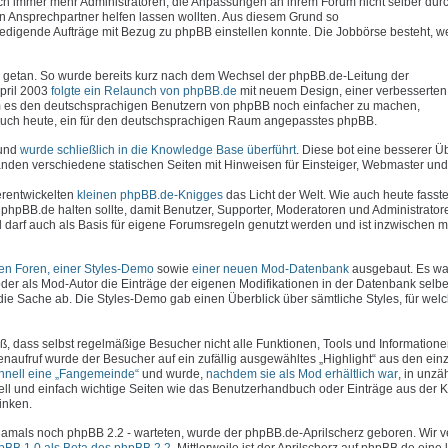
uch immer mehr Administratoren, die Anpassungen an ihrem Forum nicht selber dur
en Ansprechpartner helfen lassen wollten. Aus diesem Grund so
erledigende Aufträge mit Bezug zu phpBB einstellen konnte. Die Jobbörse besteht, 
viel getan. So wurde bereits kurz nach dem Wechsel der phpBB.de-Leitung der
April 2003
folgte ein Relaunch von phpBB.de
mit neuem Design, einer verbesserte
 es den deutschsprachigen Benutzern von phpBB noch einfacher zu machen,
e auch heute, ein für den deutschsprachigen Raum angepasstes phpBB.
 und
wurde schließlich in die Knowledge Base überführt
. Diese bot eine besserer Ü
den verschiedene statischen Seiten mit Hinweisen für Einsteiger, Webmaster und 
erentwickelten
kleinen phpBB.de-Knigges
das Licht der Welt. Wie auch heute fasste
phpBB.de halten sollte, damit Benutzer, Supporter, Moderatoren und Administrator
darf auch als Basis für eigene Forumsregeln genutzt werden und ist inzwischen 
hen Foren, einer Styles-Demo
sowie
einer neuen Mod-Datenbank
ausgebaut. Es war
der als Mod-Autor die Einträge der eigenen Modifikationen in der Datenbank selbe
die Sache ab. Die Styles-Demo gab einen Überblick über sämtliche Styles, für wel
ß, dass selbst regelmäßige Besucher nicht alle Funktionen, Tools und Information
enaufruf wurde der Besucher auf ein zufällig ausgewähltes „Highlight“ aus den ein
chnell eine „Fangemeinde“
und wurde,
nachdem sie als Mod erhältlich war
, in unzä
ell und einfach wichtige Seiten wie das Benutzerhandbuch oder Einträge aus der
inken.
- damals noch phpBB 2.2 - warteten, wurde der phpBB.de-Aprilscherz geboren. Wir 