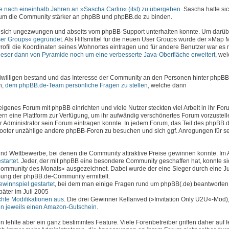
 nach eineinhalb Jahren an »Sascha Carlin« (itst) zu übergeben
. Sascha hatte sic
, um die Community stärker an phpBB und phpBB.de zu binden.
 sich ungezwungen und abseits vom phpBB-Support unterhalten konnte. Um darüb
er Groups« gegründet
. Als Hilfsmittel für die neuen User Groups wurde der »Map
rofil die Koordinaten seines Wohnortes eintragen und für andere Benutzer war es 
ieser dann von Pyramide noch um eine verbesserte Java-Oberfläche erweitert
, we
iwilligen bestand und das Interesse der Community an den Personen hinter phpBB
n,
dem phpBB.de-Team persönliche Fragen zu stellen
, welche dann
genes Forum mit phpBB einrichten und viele Nutzer steckten viel Arbeit in ihr Foru
n eine Plattform zur Verfügung, um ihr aufwändig verschönertes Forum vorzustell
er Administrator sein Forum eintragen konnte. In jedem Forum, das Teil des phpBB
 Footer unzählige andere phpBB-Foren zu besuchen und sich ggf. Anregungen für s
d Wettbewerbe, bei denen die Community attraktive Preise gewinnen konnte. Im 
tartet
. Jeder, der mit phpBB eine besondere Community geschaffen hat, konnte si
ommunity des Monats« ausgezeichnet. Dabei wurde der eine Sieger durch eine J
ung der phpBB.de-Community ermittelt.
winnspiel gestartet
, bei dem man einige Fragen rund um phpBB(.de) beantworten
äter im Juli 2005
chte Modifikationen aus
. Die drei Gewinner Kellanved (»Invitation Only U2U«-Mod
ten jeweils einen Amazon-Gutschein
.
fehlte aber ein ganz bestimmtes Feature. Viele Forenbetreiber griffen daher auf f