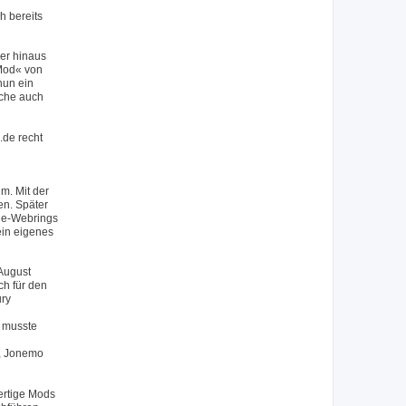
h bereits
er hinaus
 Mod« von
nun ein
lche auch
.de recht
m. Mit der
en. Später
.de-Webrings
ein eigenes
August
ch für den
ury
 musste
), Jonemo
ertige Mods