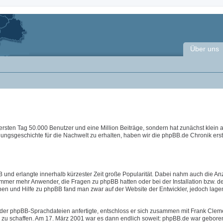
Über uns
ersten Tag 50.000 Benutzer und eine Million Beiträge, sondern hat zunächst klein
lungsgeschichte für die Nachwelt zu erhalten, haben wir die phpBB.de Chronik erste
 und erlangte innerhalb kürzester Zeit große Popularität. Dabei nahm auch die An
immer mehr Anwender, die Fragen zu phpBB hatten oder bei der Installation bzw. d
nen und Hilfe zu phpBB fand man zwar auf der Website der Entwickler, jedoch lage
der phpBB-Sprachdateien anfertigte, entschloss er sich zusammen mit Frank Clem
B zu schaffen. Am 17. März 2001 war es dann endlich soweit: phpBB.de war geboren