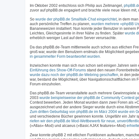
Im Oktober 2002 entschloss sich Philip aus Zeitmangel,
phpBB.de
zuvor auf phpBB.de engagiert und brachte viele neue Ideen mit
So
wurde der phpBB.de Smalltalk-Chat eingerichtet
, in dem man
auch persönliche Treffen zu planen,
wurden mehrere »phpBB Us
Bananeweizen installiert. Nun konnte jeder Benutzer in seinem P
Leichtes, Gleichgesinnte in ihrer Nähe zu finden. Später
wurde d
erheblich weniger Last auf dem Server verursachte.
Da das phpBB.de-Team mittlerweile auch schon aus etlichen Fre
groß war, wurde den Benutzern erstmals die Möglichkeit gegebe
in gesammelter Form beantwortet wurden
.
Inzwischen konnte man sich nun schon seit einigen Jahren sein ei
Einführung des Show-Off-Forums
stand den neuen Forenbetreiber
wurde dazu noch der phpBB.de-Webring geschaffen
, in den jed
war, bestand die Möglichkeit, über Navigationsschaltflächen im
Forum einzuholen.
Das phpBB.de-Team veranstaltete auch mehrere Gewinnspiele un
2003
wurde beispielsweise der phpBB.de Community Contest ges
Contest bewerben. Jeden Monat wurden dann zwei Foren als »C
ausgezeichnet und der andere Sieger wurde durch eine Abstimm
Zum dritten Geburtstag von phpBB.de im März 2004 wurde ein Ge
und verschiedene Bücher gewinnen konnte. Ungefähr ein Jahr sp
riefen wir den phpBB.de Mod-Wettbewerb für neue, unveröffentli
(»Atlas«-Mod) und alcaeus (»Basic AJAX features«-Mod)
erhiel
Zwar konnte phpBB 2 mit etlichen Funktionen aufwarten, manchen 