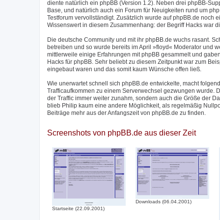
diente natürlich ein phpBB (Version 1.2). Neben drei phpBB-Su
Base, und natürlich auch ein Forum für Neuigkeiten rund um phpB
Testforum vervollständigt. Zusätzlich wurde auf phpBB.de noch 
Wissenswert in diesem Zusammenhang: der Begriff Hacks war di
Die deutsche Community und mit ihr phpBB.de wuchs rasant. Sc
betreiben und so wurde bereits im April »floyd« Moderator und w
mittlerweile einige Erfahrungen mit phpBB gesammelt und gaben
Hacks für phpBB. Sehr beliebt zu diesem Zeitpunkt war zum Beis
eingebaut waren und das somit kaum Wünsche offen ließ.
Wie unerwartet schnell sich phpBB.de entwickelte, macht folgend
Trafficaufkommen zu einem Serverwechsel gezwungen wurde. Der
der Traffic immer weiter zunahm, sondern auch die Größe der 
blieb Philip kaum eine andere Möglichkeit, als regelmäßig Nullp
Beiträge mehr aus der Anfangszeit von phpBB.de zu finden.
Screenshots von phpBB.de aus dieser Zeit
Downloads (06.04.2001)
Startseite (22.09.2001)