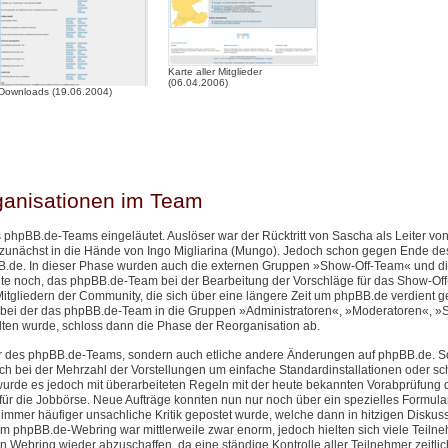
Karte aller Mitglieder
(06.04.2006)
Downloads (19.06.2004)
ganisationen im Team
 phpBB.de-Teams eingeläutet. Auslöser war der Rücktritt von Sascha als Leiter v
 zunächst in die Hände von Ingo Migliarina (Mungo). Jedoch schon gegen Ende de
.de. In dieser Phase wurden auch die externen Gruppen »Show-Off-Team« und d
eute noch, das phpBB.de-Team bei der Bearbeitung der Vorschläge für das Show-Of
itgliedern der Community, die sich über eine längere Zeit um phpBB.de verdient 
bei der das phpBB.de-Team in die Gruppen »Administratoren«, »Moderatoren«, »S
n wurde, schloss dann die Phase der Reorganisation ab.
ktur des phpBB.de-Teams, sondern auch etliche andere Änderungen auf phpBB.de. 
h bei der Mehrzahl der Vorstellungen um einfache Standardinstallationen oder sch
urde es jedoch mit überarbeiteten Regeln mit der heute bekannten Vorabprüfung 
ür die Jobbörse. Neue Aufträge konnten nun nur noch über ein spezielles Formular 
mer häufiger unsachliche Kritik gepostet wurde, welche dann in hitzigen Diskus
phpBB.de-Webring war mittlerweile zwar enorm, jedoch hielten sich viele Teilne
n Webring wieder abzuschaffen, da eine ständige Kontrolle aller Teilnehmer zeitlic