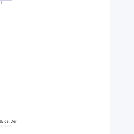
1)
BB.de. Der
 und ein