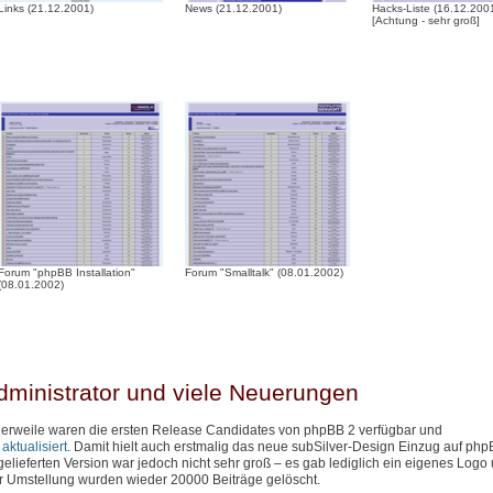
Links (21.12.2001)
News (21.12.2001)
Hacks-Liste (16.12.200
[Achtung - sehr groß]
Forum "phpBB Installation"
Forum "Smalltalk" (08.01.2002)
(08.01.2002)
dministrator und viele Neuerungen
ttlerweile waren die ersten Release Candidates von phpBB 2 verfügbar und
ktualisiert
. Damit hielt auch erstmalig das neue subSilver-Design Einzug auf php
lieferten Version war jedoch nicht sehr groß – es gab lediglich ein eigenes Logo
er Umstellung wurden wieder 20000 Beiträge gelöscht.