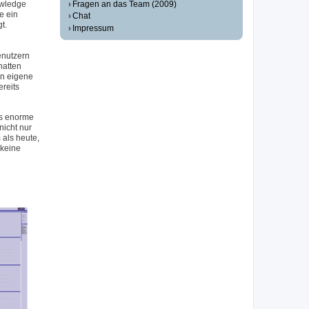
Fragen an das Team (2009)
owledge
e ein
Chat
t.
Impressum
enutzern
hatten
en eigene
reits
as enorme
icht nur
als heute,
 keine