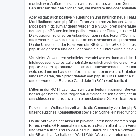
möglich war. Außerdem sahen wir uns dazu gezwungen, Signaturen
Benutzer mit riesigen Signaturen, die mehrere und/oder animier
Aber es gab auch positive Neuerungen und natürlich neue Feat
Modifikationen vom phpBB.de-Team validieren zu lassen. Um daz
Mods bereinigt, zum anderen wurden die MOD-Foren generalüberh
neusten phpBB-Version kompatibel, wurde der Eintrag aus der M
Diskussionen zu unseren Ankündigungen in das Forum "Communit
auch wirklich etwas neues gibt. Um noch schneller auf problema
Da die Umstellung der Basis von phpBB.de auf phpBB 3.0 in abs
phpBB.de gebeten und das Feedback in die Entwicklung einfließ
Von vielen Anwendern sehnlichst erwartet war es dann auch im J
Infolgedessen gab es auf phpBB.de natürlich auch die ersten Fr
phpBB 3 bereits produktiv ein. Um den Hilfesuchenden eine Plat
welches dann im Laufe der Zeit immer wieder in weitere Unterfo
langsam daran, die Sprachdateien von phpBB 3 ins Deutsche zu 
und es wurde der Release Candidate 1 (RC1) veröffentlicht.
Mitten in der RC-Phase hatten wir dann leider mit einigen Serv
besser gerüstet zu sein, zogen wir auf einen neuen Server, der
entschlossen wir uns dazu, ein eigenständiges Server-Team zu g
Passend zur Weihnachtszeit wurde die Community von der phpB
unser deutsches Komplettpaket sowie der Schnelleinstieg für ph
Da die Aktitiväten der bisher in privaten Foren beheimateten 
Bereich »phpBB Regional« mit sechs größeren öffentlichen Foren
und Westdeutschland sowie eins für Österreich und die Schweiz
phpBB auch außerhalb des World Wide Web zu vertreten und nahm