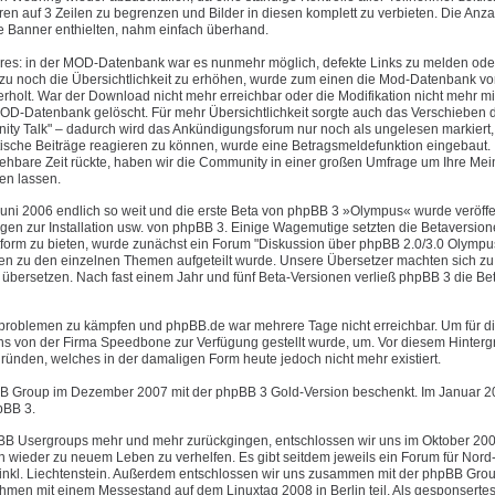
 auf 3 Zeilen zu begrenzen und Bilder in diesen komplett zu verbieten. Die Anza
te Banner enthielten, nahm einfach überhand.
ures: in der MOD-Datenbank war es nunmehr möglich, defekte Links zu melden ode
u noch die Übersichtlichkeit zu erhöhen, wurde zum einen die Mod-Datenbank vo
olt. War der Download nicht mehr erreichbar oder die Modifikation nicht mehr mi
OD-Datenbank gelöscht. Für mehr Übersichtlichkeit sorgte auch das Verschieben 
y Talk" – dadurch wird das Ankündigungsforum nur noch als ungelesen markiert
tische Beiträge reagieren zu können, wurde eine Betragsmeldefunktion eingebaut.
ehbare Zeit rückte, haben wir die Community in einer großen Umfrage um Ihre Me
en lassen.
uni 2006 endlich so weit und die erste Beta von phpBB 3 »Olympus« wurde veröffen
agen zur Installation usw. von phpBB 3. Einige Wagemutige setzten die Betaversio
tform zu bieten, wurde zunächst ein Forum "Diskussion über phpBB 2.0/3.0 Olympu
ren zu den einzelnen Themen aufgeteilt wurde. Unsere Übersetzer machten sich zu 
übersetzen. Nach fast einem Jahr und fünf Beta-Versionen verließ phpBB 3 die B
erproblemen zu kämpfen und phpBB.de war mehrere Tage nicht erreichbar. Um für di
 uns von der Firma Speedbone zur Verfügung gestellt wurde, um. Vor diesem Hinter
ründen, welches in der damaligen Form heute jedoch nicht mehr existiert.
B Group im Dezember 2007 mit der phpBB 3 Gold-Version beschenkt. Im Januar 20
pBB 3.
phpBB Usergroups mehr und mehr zurückgingen, entschlossen wir uns im Oktober 20
 wieder zu neuem Leben zu verhelfen. Es gibt seitdem jeweils ein Forum für Nord-,
 inkl. Liechtenstein. Außerdem entschlossen wir uns zusammen mit der phpBB Gro
en mit einem Messestand auf dem Linuxtag 2008 in Berlin teil. Als gesponsertes