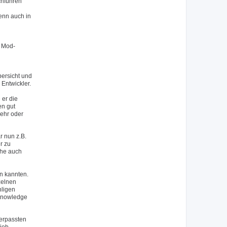
chführen
wenn auch in
n Mod-
bersicht und
Entwickler.
 er die
en gut
mehr oder
 nun z.B.
r zu
che auch
en kannten.
zelnen
hligen
 Knowledge
verpassten