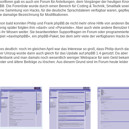
pportforen gab es auch ein Forum für Anleitungen, dem Vorgänger der heutigen Kn
B. Die Forenliste wurde durch einen Bereich für Coding & Technik, Smalltalk sowi
eine Sammlung von Hacks, für die deutsche Sprachdateien verfügbar waren, gepfleg
e damalige Bezeichnung für Modifikationen.
hon bald konnten Philip und Frank phpBB.de nicht mehr ohne Hilfe von anderen B
enig später folgten ihm »davil« und »Pyramide«. Aber auch viele andere Benutzer 
 ihr Wissen weiter. Sie beantworteten Supportfragen im Forum oder programmiert
piel »davilsphpBB«, ein phpBB-Paket, bei dem sehr viele der verfügbaren Hacks be
es deutlich: noch im gleichen April war das Interesse so groß, dass Philip durch d
 Umzug wurde dann auch gleich für das Update auf phpBB 1.4 genutzt. Da aber n
Datenbank und man damals noch wesentlich weniger Webspace für sein Geld bekam 
oster und ältere Beiträge zu löschen. Aus diesem Grund sind im Forum heute leider