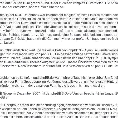
 auf 3 Zeilen zu begrenzen und Bilder in diesen komplett zu verbieten. Die Anza
te Banner enthielten, nahm einfach überhand.
ures: in der MOD-Datenbank war es nunmehr möglich, defekte Links zu melden ode
u noch die Übersichtlichkeit zu erhöhen, wurde zum einen die Mod-Datenbank vo
olt. War der Download nicht mehr erreichbar oder die Modifikation nicht mehr mi
OD-Datenbank gelöscht. Für mehr Übersichtlichkeit sorgte auch das Verschieben 
y Talk" – dadurch wird das Ankündigungsforum nur noch als ungelesen markiert
tische Beiträge reagieren zu können, wurde eine Betragsmeldefunktion eingebaut.
ehbare Zeit rückte, haben wir die Community in einer großen Umfrage um Ihre Me
en lassen.
uni 2006 endlich so weit und die erste Beta von phpBB 3 »Olympus« wurde veröffen
agen zur Installation usw. von phpBB 3. Einige Wagemutige setzten die Betaversio
tform zu bieten, wurde zunächst ein Forum "Diskussion über phpBB 2.0/3.0 Olympu
ren zu den einzelnen Themen aufgeteilt wurde. Unsere Übersetzer machten sich zu 
übersetzen. Nach fast einem Jahr und fünf Beta-Versionen verließ phpBB 3 die B
erproblemen zu kämpfen und phpBB.de war mehrere Tage nicht erreichbar. Um für di
 uns von der Firma Speedbone zur Verfügung gestellt wurde, um. Vor diesem Hinter
ründen, welches in der damaligen Form heute jedoch nicht mehr existiert.
B Group im Dezember 2007 mit der phpBB 3 Gold-Version beschenkt. Im Januar 20
pBB 3.
phpBB Usergroups mehr und mehr zurückgingen, entschlossen wir uns im Oktober 20
 wieder zu neuem Leben zu verhelfen. Es gibt seitdem jeweils ein Forum für Nord-,
 inkl. Liechtenstein. Außerdem entschlossen wir uns zusammen mit der phpBB Gro
en mit einem Messestand auf dem Linuxtag 2008 in Berlin teil. Als gesponsertes