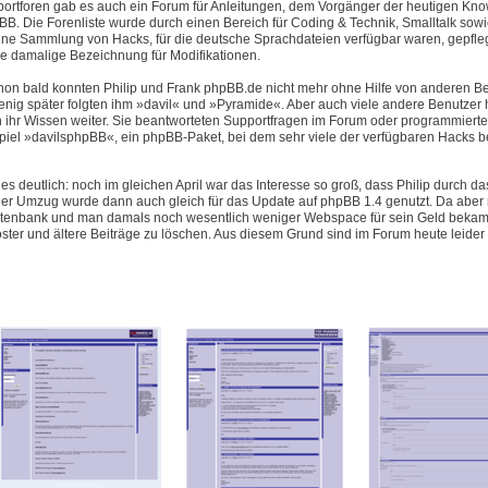
pportforen gab es auch ein Forum für Anleitungen, dem Vorgänger der heutigen Kn
B. Die Forenliste wurde durch einen Bereich für Coding & Technik, Smalltalk sowi
eine Sammlung von Hacks, für die deutsche Sprachdateien verfügbar waren, gepfleg
e damalige Bezeichnung für Modifikationen.
hon bald konnten Philip und Frank phpBB.de nicht mehr ohne Hilfe von anderen B
enig später folgten ihm »davil« und »Pyramide«. Aber auch viele andere Benutzer 
 ihr Wissen weiter. Sie beantworteten Supportfragen im Forum oder programmiert
piel »davilsphpBB«, ein phpBB-Paket, bei dem sehr viele der verfügbaren Hacks be
es deutlich: noch im gleichen April war das Interesse so groß, dass Philip durch d
 Umzug wurde dann auch gleich für das Update auf phpBB 1.4 genutzt. Da aber n
Datenbank und man damals noch wesentlich weniger Webspace für sein Geld bekam 
oster und ältere Beiträge zu löschen. Aus diesem Grund sind im Forum heute leider