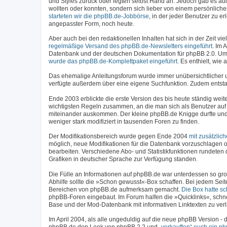
und Styles zurück oder legten selbst Hand an. Jedoch gab es a
wollten oder konnten, sondern sich lieber von einem persönlich
starteten wir die phpBB.de-Jobbörse
, in der jeder Benutzer zu 
angepasster Form, noch heute.
Aber auch bei den redaktionellen Inhalten hat sich in der Zeit 
regelmäßige Versand des phpBB.de-Newsletters eingeführt
. Im 
Datenbank und der deutschen Dokumentation für phpBB 2.0. Um
wurde das phpBB.de-Komplettpaket eingeführt
. Es enthielt, wi
Das ehemalige Anleitungsforum wurde immer unübersichtlicher
verfügte außerdem über eine eigene Suchfunktion. Zudem entstan
Ende 2003 erblickte die erste Version des bis heute ständig weit
wichtigsten Regeln zusammen, an die man sich als Benutzer auf 
miteinander auskommen. Der kleine phpBB.de Knigge durfte und 
weniger stark modifiziert in tausenden Foren zu finden.
Der Modifikationsbereich wurde gegen Ende 2004
mit zusätzlic
möglich, neue Modifikationen für die Datenbank vorzuschlagen o
bearbeiten. Verschiedene Abo- und Statistikfunktionen rundeten 
Grafiken in deutscher Sprache zur Verfügung standen.
Die Fülle an Informationen auf phpBB.de war unterdessen so gro
Abhilfe sollte die »Schon gewusst«-Box schaffen. Bei jedem Seit
Bereichen von phpBB.de aufmerksam gemacht.
Die Box hatte s
phpBB-Foren eingebaut. Im Forum halfen die »Quicklinks«, schn
Base und der Mod-Datenbank mit informativen Linktexten zu verl
Im April 2004, als alle ungeduldig auf die neue phpBB Version 