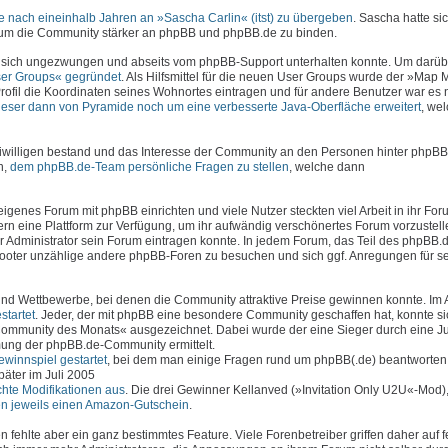
 nach eineinhalb Jahren an »Sascha Carlin« (itst) zu übergeben
. Sascha hatte sic
, um die Community stärker an phpBB und phpBB.de zu binden.
 sich ungezwungen und abseits vom phpBB-Support unterhalten konnte. Um darüb
er Groups« gegründet
. Als Hilfsmittel für die neuen User Groups wurde der »Map
rofil die Koordinaten seines Wohnortes eintragen und für andere Benutzer war es 
ieser dann von Pyramide noch um eine verbesserte Java-Oberfläche erweitert
, we
iwilligen bestand und das Interesse der Community an den Personen hinter phpBB
n,
dem phpBB.de-Team persönliche Fragen zu stellen
, welche dann
genes Forum mit phpBB einrichten und viele Nutzer steckten viel Arbeit in ihr Foru
n eine Plattform zur Verfügung, um ihr aufwändig verschönertes Forum vorzustell
er Administrator sein Forum eintragen konnte. In jedem Forum, das Teil des phpBB
 Footer unzählige andere phpBB-Foren zu besuchen und sich ggf. Anregungen für s
d Wettbewerbe, bei denen die Community attraktive Preise gewinnen konnte. Im 
tartet
. Jeder, der mit phpBB eine besondere Community geschaffen hat, konnte si
ommunity des Monats« ausgezeichnet. Dabei wurde der eine Sieger durch eine J
ung der phpBB.de-Community ermittelt.
winnspiel gestartet
, bei dem man einige Fragen rund um phpBB(.de) beantworten
äter im Juli 2005
chte Modifikationen aus
. Die drei Gewinner Kellanved (»Invitation Only U2U«-Mod
ten jeweils einen Amazon-Gutschein
.
fehlte aber ein ganz bestimmtes Feature. Viele Forenbetreiber griffen daher auf f