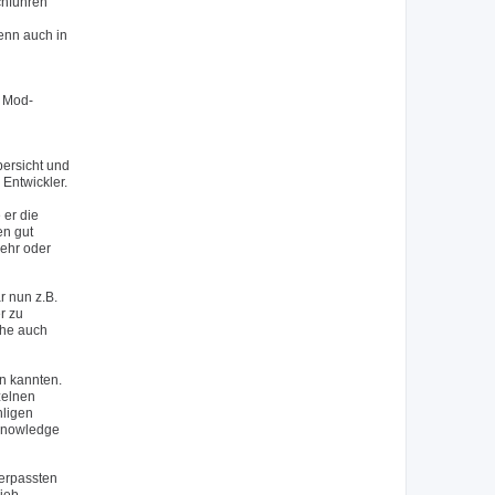
chführen
wenn auch in
n Mod-
bersicht und
Entwickler.
 er die
en gut
mehr oder
 nun z.B.
r zu
che auch
en kannten.
zelnen
hligen
 Knowledge
verpassten