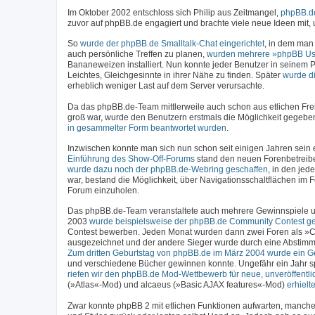
Im Oktober 2002 entschloss sich Philip aus Zeitmangel,
phpBB.de
zuvor auf phpBB.de engagiert und brachte viele neue Ideen mit
So
wurde der phpBB.de Smalltalk-Chat eingerichtet
, in dem man
auch persönliche Treffen zu planen,
wurden mehrere »phpBB Us
Bananeweizen installiert. Nun konnte jeder Benutzer in seinem P
Leichtes, Gleichgesinnte in ihrer Nähe zu finden. Später
wurde d
erheblich weniger Last auf dem Server verursachte.
Da das phpBB.de-Team mittlerweile auch schon aus etlichen Fre
groß war, wurde den Benutzern erstmals die Möglichkeit gegebe
in gesammelter Form beantwortet wurden
.
Inzwischen konnte man sich nun schon seit einigen Jahren sein ei
Einführung des Show-Off-Forums
stand den neuen Forenbetreiber
wurde dazu noch der phpBB.de-Webring geschaffen
, in den jed
war, bestand die Möglichkeit, über Navigationsschaltflächen im
Forum einzuholen.
Das phpBB.de-Team veranstaltete auch mehrere Gewinnspiele un
2003
wurde beispielsweise der phpBB.de Community Contest ges
Contest bewerben. Jeden Monat wurden dann zwei Foren als »C
ausgezeichnet und der andere Sieger wurde durch eine Abstimm
Zum dritten Geburtstag von phpBB.de im März 2004 wurde ein Ge
und verschiedene Bücher gewinnen konnte. Ungefähr ein Jahr sp
riefen wir den phpBB.de Mod-Wettbewerb für neue, unveröffentli
(»Atlas«-Mod) und alcaeus (»Basic AJAX features«-Mod)
erhiel
Zwar konnte phpBB 2 mit etlichen Funktionen aufwarten, manchen 