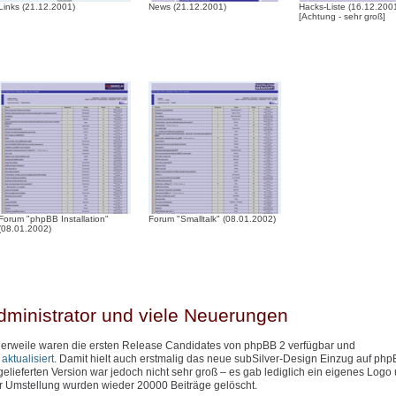
Links (21.12.2001)
News (21.12.2001)
Hacks-Liste (16.12.200
[Achtung - sehr groß]
Forum "phpBB Installation"
Forum "Smalltalk" (08.01.2002)
(08.01.2002)
dministrator und viele Neuerungen
ttlerweile waren die ersten Release Candidates von phpBB 2 verfügbar und
ktualisiert
. Damit hielt auch erstmalig das neue subSilver-Design Einzug auf php
lieferten Version war jedoch nicht sehr groß – es gab lediglich ein eigenes Logo
er Umstellung wurden wieder 20000 Beiträge gelöscht.