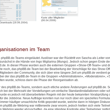
Karte aller Mitglieder
(06.04.2006)
Downloads (19.06.2004)
ganisationen im Team
 phpBB.de-Teams eingeläutet. Auslöser war der Rücktritt von Sascha als Leiter v
 zunächst in die Hände von Ingo Migliarina (Mungo). Jedoch schon gegen Ende de
.de. In dieser Phase wurden auch die externen Gruppen »Show-Off-Team« und d
eute noch, das phpBB.de-Team bei der Bearbeitung der Vorschläge für das Show-Of
itgliedern der Community, die sich über eine längere Zeit um phpBB.de verdient 
bei der das phpBB.de-Team in die Gruppen »Administratoren«, »Moderatoren«, »S
n wurde, schloss dann die Phase der Reorganisation ab.
ktur des phpBB.de-Teams, sondern auch etliche andere Änderungen auf phpBB.de. 
h bei der Mehrzahl der Vorstellungen um einfache Standardinstallationen oder sch
urde es jedoch mit überarbeiteten Regeln mit der heute bekannten Vorabprüfung 
ür die Jobbörse. Neue Aufträge konnten nun nur noch über ein spezielles Formular 
mer häufiger unsachliche Kritik gepostet wurde, welche dann in hitzigen Diskus
phpBB.de-Webring war mittlerweile zwar enorm, jedoch hielten sich viele Teilne
n Webring wieder abzuschaffen, da eine ständige Kontrolle aller Teilnehmer zeitlic