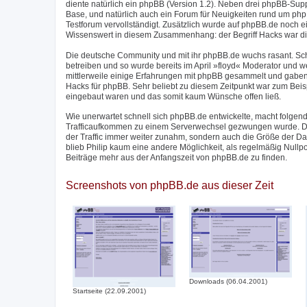
diente natürlich ein phpBB (Version 1.2). Neben drei phpBB-Su
Base, und natürlich auch ein Forum für Neuigkeiten rund um phpB
Testforum vervollständigt. Zusätzlich wurde auf phpBB.de noch 
Wissenswert in diesem Zusammenhang: der Begriff Hacks war di
Die deutsche Community und mit ihr phpBB.de wuchs rasant. Sc
betreiben und so wurde bereits im April »floyd« Moderator und w
mittlerweile einige Erfahrungen mit phpBB gesammelt und gaben
Hacks für phpBB. Sehr beliebt zu diesem Zeitpunkt war zum Beis
eingebaut waren und das somit kaum Wünsche offen ließ.
Wie unerwartet schnell sich phpBB.de entwickelte, macht folgend
Trafficaufkommen zu einem Serverwechsel gezwungen wurde. Der
der Traffic immer weiter zunahm, sondern auch die Größe der 
blieb Philip kaum eine andere Möglichkeit, als regelmäßig Nullp
Beiträge mehr aus der Anfangszeit von phpBB.de zu finden.
Screenshots von phpBB.de aus dieser Zeit
Downloads (06.04.2001)
Startseite (22.09.2001)