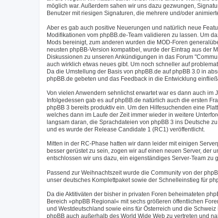
möglich war. Außerdem sahen wir uns dazu gezwungen, Signaturen
Benutzer mit riesigen Signaturen, die mehrere und/oder animier
Aber es gab auch positive Neuerungen und natürlich neue Feat
Modifikationen vom phpBB.de-Team validieren zu lassen. Um daz
Mods bereinigt, zum anderen wurden die MOD-Foren generalüberh
neusten phpBB-Version kompatibel, wurde der Eintrag aus der M
Diskussionen zu unseren Ankündigungen in das Forum "Communit
auch wirklich etwas neues gibt. Um noch schneller auf problema
Da die Umstellung der Basis von phpBB.de auf phpBB 3.0 in abs
phpBB.de gebeten und das Feedback in die Entwicklung einfließ
Von vielen Anwendern sehnlichst erwartet war es dann auch im J
Infolgedessen gab es auf phpBB.de natürlich auch die ersten Fr
phpBB 3 bereits produktiv ein. Um den Hilfesuchenden eine Plat
welches dann im Laufe der Zeit immer wieder in weitere Unterfo
langsam daran, die Sprachdateien von phpBB 3 ins Deutsche zu 
und es wurde der Release Candidate 1 (RC1) veröffentlicht.
Mitten in der RC-Phase hatten wir dann leider mit einigen Serv
besser gerüstet zu sein, zogen wir auf einen neuen Server, der
entschlossen wir uns dazu, ein eigenständiges Server-Team zu g
Passend zur Weihnachtszeit wurde die Community von der phpB
unser deutsches Komplettpaket sowie der Schnelleinstieg für ph
Da die Aktitiväten der bisher in privaten Foren beheimateten 
Bereich »phpBB Regional« mit sechs größeren öffentlichen Foren
und Westdeutschland sowie eins für Österreich und die Schweiz
phpBB auch außerhalb des World Wide Web zu vertreten und nahm