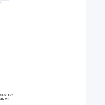
1)
BB.de. Der
 und ein