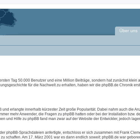
Über uns
ersten Tag 50.000 Benutzer und eine Million Beiträge, sondern hat zunächst klein
lungsgeschichte für die Nachwelt zu erhalten, haben wir die phpBB.de Chronik erste
 und erlangte innerhalb kürzester Zeit große Popularität. Dabei nahm auch die An
immer mehr Anwender, die Fragen zu phpBB hatten oder bei der Installation bzw. d
nen und Hilfe zu phpBB fand man zwar auf der Website der Entwickler, jedoch lage
der phpBB-Sprachdateien anfertigte, entschloss er sich zusammen mit Frank Clem
B zu schaffen. Am 17. März 2001 war es dann endlich soweit: phpBB.de war geboren