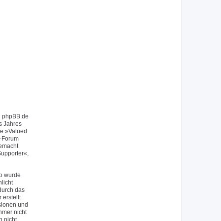
on phpBB.de
s Jahres
ie »Valued
f-Forum
gemacht
upporter«,
So wurde
licht
durch das
erstellt
sionen und
hmer nicht
h nicht