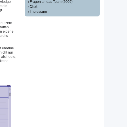
Fragen an das Team (2009)
owledge
e ein
Chat
t.
Impressum
enutzern
hatten
en eigene
reits
as enorme
icht nur
als heute,
 keine