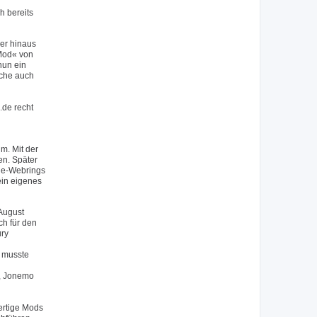
h bereits
er hinaus
 Mod« von
nun ein
lche auch
.de recht
m. Mit der
en. Später
.de-Webrings
ein eigenes
August
ch für den
ury
 musste
), Jonemo
ertige Mods