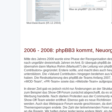
Was ist phpBB? (11.04.2004)
Mod-Datenbank (05.12.2004)
2006 - 2008: phpBB3 kommt, Neuor
Mitte des Jahres 2006 wurde eine Phase der Reorganisation des
nach ungefähr dreieinhalb Jahren im Amt. Er übergab phpBB.de
übernahm dann Markus Rehm (Markus67) die Leitung von phpBB
Contributors« gegründet. Erstere sollte, und macht dies auch h
unterstützen. Die »Valued Contributor« hingegen bestehen aus M
haben. Die Restrukturierung des phpBB.de-Teams Anfang 2007, 
»MOD-Team“, »PR-Team« sowie das »Website-Team« aufgespalte
In dieser Zeit gab es jedoch nicht nur Änderungen an der Stru
zum Beispiel das Show-Off-Forum zunächst abgeschafft, da es sic
Werbung handelte. Nach starken Protesten aus der Community w
Show-Off-Team wieder eröffnet. Ebenso gab es neue Richtlinien f
werden. Auch das Webspace-Forum wurde geschlossen, da dort im
Themensperrungen endete. Die Zahl der teilnehmenden Foren am 
an die Regeln. Wir hatten daher leider keine andere Wahl, als de