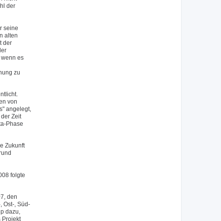
hl der
r seine
n alten
t der
der
, wenn es
inung zu
tlicht.
nen von
s" angelegt,
der Zeit
eta-Phase
e Zukunft
grund
08 folgte
07, den
 Ost-, Süd-
up dazu,
 Projekt