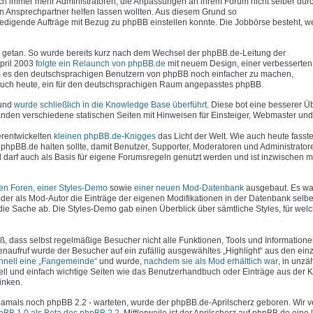
uch immer mehr Administratoren, die Anpassungen an ihrem Forum nicht selber dur
en Ansprechpartner helfen lassen wollten. Aus diesem Grund so
erledigende Aufträge mit Bezug zu phpBB einstellen konnte. Die Jobbörse besteht, 
viel getan. So wurde bereits kurz nach dem Wechsel der phpBB.de-Leitung der
April 2003
folgte ein Relaunch von phpBB.de
mit neuem Design, einer verbesserte
 es den deutschsprachigen Benutzern von phpBB noch einfacher zu machen,
e auch heute, ein für den deutschsprachigen Raum angepasstes phpBB.
 und
wurde schließlich in die Knowledge Base überführt
. Diese bot eine besserer Ü
den verschiedene statischen Seiten mit Hinweisen für Einsteiger, Webmaster und 
erentwickelten
kleinen phpBB.de-Knigges
das Licht der Welt. Wie auch heute fasste
phpBB.de halten sollte, damit Benutzer, Supporter, Moderatoren und Administrator
darf auch als Basis für eigene Forumsregeln genutzt werden und ist inzwischen 
hen Foren, einer Styles-Demo
sowie
einer neuen Mod-Datenbank
ausgebaut. Es war
der als Mod-Autor die Einträge der eigenen Modifikationen in der Datenbank selbe
die Sache ab. Die Styles-Demo gab einen Überblick über sämtliche Styles, für wel
ß, dass selbst regelmäßige Besucher nicht alle Funktionen, Tools und Information
enaufruf wurde der Besucher auf ein zufällig ausgewähltes „Highlight“ aus den ein
chnell eine „Fangemeinde“
und wurde,
nachdem sie als Mod erhältlich war
, in unzä
ell und einfach wichtige Seiten wie das Benutzerhandbuch oder Einträge aus der
inken.
- damals noch phpBB 2.2 - warteten, wurde der phpBB.de-Aprilscherz geboren. Wir 