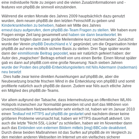
eine individuelle Note zu zeigen und die vielen Zusatzinformationen und -
features von phpBB.de sinnvoll einzubinden.
Während die ersten Monate des Jahres 2009 hauptsächlich dazu genutzt
wurden, dem neuen phpBB.de den letzten Feinschliff zu geben und
Kinderkrankheiten zu beheben
, haben wir Mitte des Jahres
erneut dazu aufgerufen, dem phpBB.de-Team Fragen zu stellen
. Wir haben eure
Fragen einige Zeit lang gesammelt und
haben sie dann beantwortet
. Im
Dezember folgten dann zwei große Meilensteine kurz nacheinander: Zunächst
wurde der Verein
phpBB Deutschland e.V.
gegründet, um die Organisation hinter
phpBB.de auf eine rechtlich sichere Basis zu stellen. Drei Tage später wurde
dann der
einmillionste Beitrag gepostet
, was wir natürlich gefeiert haben: der
Autor des „magischen“ Beitrags erhielt von uns einen Bertie. Einen Monat später
gab es dann auf phpBB.com eine große Neuerung: Nach sieben Jahren
wurde der Posten des phpBB-Entwicklungsleiters mit Nils Adermann (naderman)
neu besetzt
. Dies hatte zwar keine direkten Auswirkungen auf phpBB.de, aber die
Neubesetzung brachte frischen Wind in die Entwicklung von phpBB3 und somit
profitierte natürlich auch phpBB.de davon. Zudem war Nils auch etliche Jahre
ein Mitglied des phpBB.de-Teams.
Vor allem aufgrund der Tatsache, dass Internetnutzung an öffentlichen WLAN-
Hotspots inzwischen zur Normalität geworden ist und dort das Mithören von
unverschlüsseltem Netzwerkverkehr sehr einfach ist, haben wir im Januar 2010
einen
Testlauf mit HTTPS auf phpBB.de gestartet
und nachdem dieser keine
größeren Probleme verursacht hat, haben wir HTTPS dauerhaft aktiviert. Um
auch die letzte "Nicht-SSL-Lücke" zu schließen, haben wir im November dann
auch das
Einbinden von externen Bildern mittels [img]-BBCode deaktiviert
.
Durch diese beiden Maßnahmen ist das Surfen auf phpBB.de im Vergleich zu
den meisten anderen Webseiten im Internet um ein vielfaches sicherer