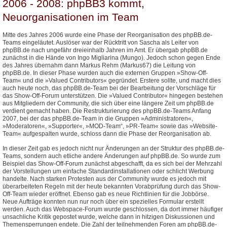
2006 - 2008: phpBB3 kommt,
Neuorganisationen im Team
Mitte des Jahres 2006 wurde eine Phase der Reorganisation des phpBB.de-
Teams eingeläutet. Auslöser war der Rücktritt von Sascha als Leiter von
phpBB.de nach ungefähr dreieinhalb Jahren im Amt. Er übergab phpBB.de
zunächst in die Hände von Ingo Migliarina (Mungo). Jedoch schon gegen Ende
des Jahres übernahm dann Markus Rehm (Markus67) die Leitung von
phpBB.de. In dieser Phase wurden auch die externen Gruppen »Show-Off-
Team« und die »Valued Contributors« gegründet. Erstere sollte, und macht dies
auch heute noch, das phpBB.de-Team bei der Bearbeitung der Vorschläge für
das Show-Off-Forum unterstützen. Die »Valued Contributor« hingegen bestehen
aus Mitgliedern der Community, die sich über eine längere Zeit um phpBB.de
verdient gemacht haben. Die Restrukturierung des phpBB.de-Teams Anfang
2007, bei der das phpBB.de-Team in die Gruppen »Administratoren«,
»Moderatoren«, »Supporter«, »MOD-Team“, »PR-Team« sowie das »Website-
Team« aufgespalten wurde, schloss dann die Phase der Reorganisation ab.
In dieser Zeit gab es jedoch nicht nur Änderungen an der Struktur des phpBB.de-
Teams, sondern auch etliche andere Änderungen auf phpBB.de. So wurde zum
Beispiel das Show-Off-Forum zunächst abgeschafft, da es sich bei der Mehrzahl
der Vorstellungen um einfache Standardinstallationen oder schlicht Werbung
handelte. Nach starken Protesten aus der Community wurde es jedoch mit
überarbeiteten Regeln mit der heute bekannten Vorabprüfung durch das Show-
Off-Team wieder eröffnet. Ebenso gab es neue Richtlinien für die Jobbörse.
Neue Aufträge konnten nun nur noch über ein spezielles Formular erstellt
werden. Auch das Webspace-Forum wurde geschlossen, da dort immer häufiger
unsachliche Kritik gepostet wurde, welche dann in hitzigen Diskussionen und
Themensperrungen endete. Die Zahl der teilnehmenden Foren am phpBB.de-