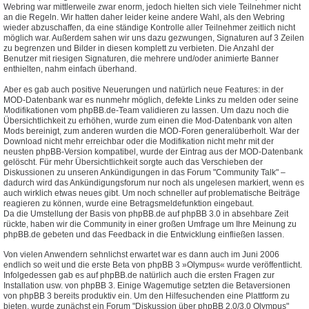
Webring war mittlerweile zwar enorm, jedoch hielten sich viele Teilnehmer nicht
an die Regeln. Wir hatten daher leider keine andere Wahl, als den Webring
wieder abzuschaffen, da eine ständige Kontrolle aller Teilnehmer zeitlich nicht
möglich war. Außerdem sahen wir uns dazu gezwungen, Signaturen auf 3 Zeilen
zu begrenzen und Bilder in diesen komplett zu verbieten. Die Anzahl der
Benutzer mit riesigen Signaturen, die mehrere und/oder animierte Banner
enthielten, nahm einfach überhand.
Aber es gab auch positive Neuerungen und natürlich neue Features: in der
MOD-Datenbank war es nunmehr möglich, defekte Links zu melden oder seine
Modifikationen vom phpBB.de-Team validieren zu lassen. Um dazu noch die
Übersichtlichkeit zu erhöhen, wurde zum einen die Mod-Datenbank von alten
Mods bereinigt, zum anderen wurden die MOD-Foren generalüberholt. War der
Download nicht mehr erreichbar oder die Modifikation nicht mehr mit der
neusten phpBB-Version kompatibel, wurde der Eintrag aus der MOD-Datenbank
gelöscht. Für mehr Übersichtlichkeit sorgte auch das Verschieben der
Diskussionen zu unseren Ankündigungen in das Forum "Community Talk" –
dadurch wird das Ankündigungsforum nur noch als ungelesen markiert, wenn es
auch wirklich etwas neues gibt. Um noch schneller auf problematische Beiträge
reagieren zu können, wurde eine Betragsmeldefunktion eingebaut.
Da die Umstellung der Basis von phpBB.de auf phpBB 3.0 in absehbare Zeit
rückte, haben wir die Community in einer großen Umfrage um Ihre Meinung zu
phpBB.de gebeten und das Feedback in die Entwicklung einfließen lassen.
Von vielen Anwendern sehnlichst erwartet war es dann auch im Juni 2006
endlich so weit und die erste Beta von phpBB 3 »Olympus« wurde veröffentlicht.
Infolgedessen gab es auf phpBB.de natürlich auch die ersten Fragen zur
Installation usw. von phpBB 3. Einige Wagemutige setzten die Betaversionen
von phpBB 3 bereits produktiv ein. Um den Hilfesuchenden eine Plattform zu
bieten, wurde zunächst ein Forum "Diskussion über phpBB 2.0/3.0 Olympus"