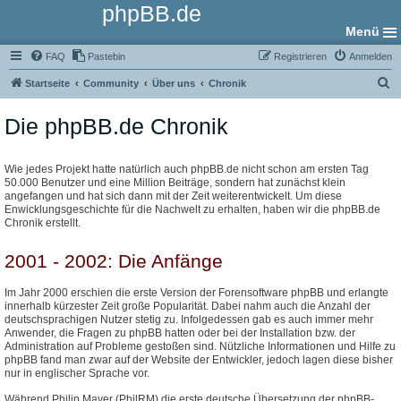
phpBB.de
Menü
FAQ
Pastebin
Registrieren
Anmelden
S
Startseite
Community
Über uns
Chronik
u
Die phpBB.de Chronik
c
h
e
Wie jedes Projekt hatte natürlich auch phpBB.de nicht schon am ersten Tag
50.000 Benutzer und eine Million Beiträge, sondern hat zunächst klein
angefangen und hat sich dann mit der Zeit weiterentwickelt. Um diese
Enwicklungsgeschichte für die Nachwelt zu erhalten, haben wir die phpBB.de
Chronik erstellt.
2001 - 2002: Die Anfänge
Im Jahr 2000 erschien die erste Version der Forensoftware phpBB und erlangte
innerhalb kürzester Zeit große Popularität. Dabei nahm auch die Anzahl der
deutschsprachigen Nutzer stetig zu. Infolgedessen gab es auch immer mehr
Anwender, die Fragen zu phpBB hatten oder bei der Installation bzw. der
Administration auf Probleme gestoßen sind. Nützliche Informationen und Hilfe zu
phpBB fand man zwar auf der Website der Entwickler, jedoch lagen diese bisher
nur in englischer Sprache vor.
Während Philip Mayer (PhilRM) die erste deutsche Übersetzung der phpBB-