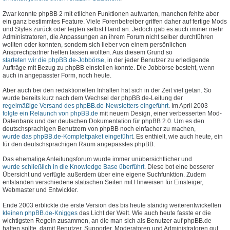
Zwar konnte phpBB 2 mit etlichen Funktionen aufwarten, manchen fehlte aber
ein ganz bestimmtes Feature. Viele Forenbetreiber griffen daher auf fertige Mods
und Styles zurück oder legten selbst Hand an. Jedoch gab es auch immer mehr
Administratoren, die Anpassungen an ihrem Forum nicht selber durchführen
wollten oder konnten, sondern sich lieber von einem persönlichen
Ansprechpartner helfen lassen wollten. Aus diesem Grund so
starteten wir die phpBB.de-Jobbörse
, in der jeder Benutzer zu erledigende
Aufträge mit Bezug zu phpBB einstellen konnte. Die Jobbörse besteht, wenn
auch in angepasster Form, noch heute.
Aber auch bei den redaktionellen Inhalten hat sich in der Zeit viel getan. So
wurde bereits kurz nach dem Wechsel der phpBB.de-Leitung der
regelmäßige Versand des phpBB.de-Newsletters eingeführt
. Im April 2003
folgte ein Relaunch von phpBB.de
mit neuem Design, einer verbesserten Mod-
Datenbank und der deutschen Dokumentation für phpBB 2.0. Um es den
deutschsprachigen Benutzern von phpBB noch einfacher zu machen,
wurde das phpBB.de-Komplettpaket eingeführt
. Es enthielt, wie auch heute, ein
für den deutschsprachigen Raum angepasstes phpBB.
Das ehemalige Anleitungsforum wurde immer unübersichtlicher und
wurde schließlich in die Knowledge Base überführt
. Diese bot eine besserer
Übersicht und verfügte außerdem über eine eigene Suchfunktion. Zudem
entstanden verschiedene statischen Seiten mit Hinweisen für Einsteiger,
Webmaster und Entwickler.
Ende 2003 erblickte die erste Version des bis heute ständig weiterentwickelten
kleinen phpBB.de-Knigges
das Licht der Welt. Wie auch heute fasste er die
wichtigsten Regeln zusammen, an die man sich als Benutzer auf phpBB.de
halten sollte, damit Benutzer, Supporter, Moderatoren und Administratoren gut