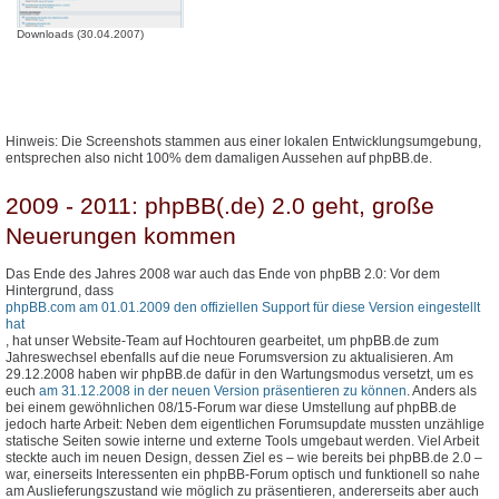
Downloads (30.04.2007)
Hinweis: Die Screenshots stammen aus einer lokalen Entwicklungsumgebung,
entsprechen also nicht 100% dem damaligen Aussehen auf phpBB.de.
2009 - 2011: phpBB(.de) 2.0 geht, große
Neuerungen kommen
Das Ende des Jahres 2008 war auch das Ende von phpBB 2.0: Vor dem
Hintergrund, dass
phpBB.com am 01.01.2009 den offiziellen Support für diese Version eingestellt
hat
, hat unser Website-Team auf Hochtouren gearbeitet, um phpBB.de zum
Jahreswechsel ebenfalls auf die neue Forumsversion zu aktualisieren. Am
29.12.2008 haben wir phpBB.de dafür in den Wartungsmodus versetzt, um es
euch
am 31.12.2008 in der neuen Version präsentieren zu können
. Anders als
bei einem gewöhnlichen 08/15-Forum war diese Umstellung auf phpBB.de
jedoch harte Arbeit: Neben dem eigentlichen Forumsupdate mussten unzählige
statische Seiten sowie interne und externe Tools umgebaut werden. Viel Arbeit
steckte auch im neuen Design, dessen Ziel es – wie bereits bei phpBB.de 2.0 –
war, einerseits Interessenten ein phpBB-Forum optisch und funktionell so nahe
am Auslieferungszustand wie möglich zu präsentieren, andererseits aber auch