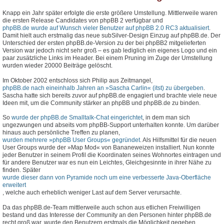
Knapp ein Jahr später erfolgte die erste größere Umstellung. Mittlerweile waren
die ersten Release Candidates von phpBB 2 verfügbar und
phpBB.de wurde auf Wunsch vieler Benutzer auf phpBB 2.0 RC3 aktualisiert
.
Damit hielt auch erstmalig das neue subSilver-Design Einzug auf phpBB.de. Der
Unterschied der ersten phpBB.de-Version zu der bei phpBB2 mitgelieferten
Version war jedoch nicht sehr groß – es gab lediglich ein eigenes Logo und ein
paar zusätzliche Links im Header. Bei einem Pruning im Zuge der Umstellung
wurden wieder 20000 Beiträge gelöscht.
Im Oktober 2002 entschloss sich Philip aus Zeitmangel,
phpBB.de nach eineinhalb Jahren an »Sascha Carlin« (itst) zu übergeben
.
Sascha hatte sich bereits zuvor auf phpBB.de engagiert und brachte viele neue
Ideen mit, um die Community stärker an phpBB und phpBB.de zu binden.
So
wurde der phpBB.de Smalltalk-Chat eingerichtet
, in dem man sich
ungezwungen und abseits vom phpBB-Support unterhalten konnte. Um darüber
hinaus auch persönliche Treffen zu planen,
wurden mehrere »phpBB User Groups« gegründet
. Als Hilfsmittel für die neuen
User Groups wurde der »Map Mod« von Bananeweizen installiert. Nun konnte
jeder Benutzer in seinem Profil die Koordinaten seines Wohnortes eintragen und
für andere Benutzer war es nun ein Leichtes, Gleichgesinnte in ihrer Nähe zu
finden. Später
wurde dieser dann von Pyramide noch um eine verbesserte Java-Oberfläche
erweitert
, welche auch erheblich weniger Last auf dem Server verursachte.
Da das phpBB.de-Team mittlerweile auch schon aus etlichen Freiwilligen
bestand und das Interesse der Community an den Personen hinter phpBB.de
recht groß war, wurde den Benutzern erstmals die Möglichkeit gegeben,