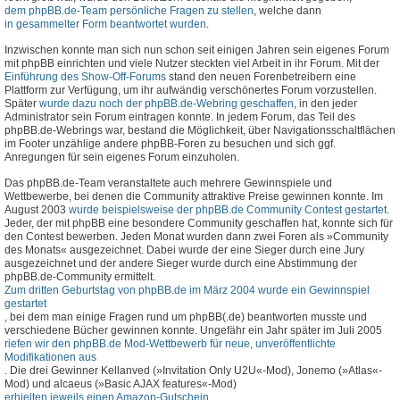
dem phpBB.de-Team persönliche Fragen zu stellen
, welche dann
in gesammelter Form beantwortet wurden
.
Inzwischen konnte man sich nun schon seit einigen Jahren sein eigenes Forum
mit phpBB einrichten und viele Nutzer steckten viel Arbeit in ihr Forum. Mit der
Einführung des Show-Off-Forums
stand den neuen Forenbetreibern eine
Plattform zur Verfügung, um ihr aufwändig verschönertes Forum vorzustellen.
Später
wurde dazu noch der phpBB.de-Webring geschaffen
, in den jeder
Administrator sein Forum eintragen konnte. In jedem Forum, das Teil des
phpBB.de-Webrings war, bestand die Möglichkeit, über Navigationsschaltflächen
im Footer unzählige andere phpBB-Foren zu besuchen und sich ggf.
Anregungen für sein eigenes Forum einzuholen.
Das phpBB.de-Team veranstaltete auch mehrere Gewinnspiele und
Wettbewerbe, bei denen die Community attraktive Preise gewinnen konnte. Im
August 2003
wurde beispielsweise der phpBB.de Community Contest gestartet
.
Jeder, der mit phpBB eine besondere Community geschaffen hat, konnte sich für
den Contest bewerben. Jeden Monat wurden dann zwei Foren als »Community
des Monats« ausgezeichnet. Dabei wurde der eine Sieger durch eine Jury
ausgezeichnet und der andere Sieger wurde durch eine Abstimmung der
phpBB.de-Community ermittelt.
Zum dritten Geburtstag von phpBB.de im März 2004 wurde ein Gewinnspiel
gestartet
, bei dem man einige Fragen rund um phpBB(.de) beantworten musste und
verschiedene Bücher gewinnen konnte. Ungefähr ein Jahr später im Juli 2005
riefen wir den phpBB.de Mod-Wettbewerb für neue, unveröffentlichte
Modifikationen aus
. Die drei Gewinner Kellanved (»Invitation Only U2U«-Mod), Jonemo (»Atlas«-
Mod) und alcaeus (»Basic AJAX features«-Mod)
erhielten jeweils einen Amazon-Gutschein
.