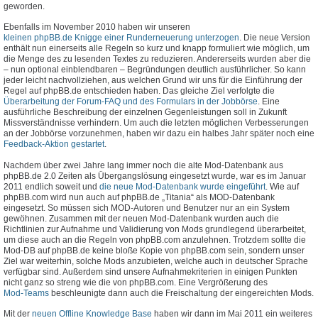
geworden.
Ebenfalls im November 2010 haben wir unseren
kleinen phpBB.de Knigge einer Runderneuerung unterzogen
. Die neue Version
enthält nun einerseits alle Regeln so kurz und knapp formuliert wie möglich, um
die Menge des zu lesenden Textes zu reduzieren. Andererseits wurden aber die
– nun optional einblendbaren – Begründungen deutlich ausführlicher. So kann
jeder leicht nachvollziehen, aus welchen Grund wir uns für die Einführung der
Regel auf phpBB.de entschieden haben. Das gleiche Ziel verfolgte die
Überarbeitung der Forum-FAQ und des Formulars in der Jobbörse
. Eine
ausführliche Beschreibung der einzelnen Gegenleistungen soll in Zukunft
Missverständnisse verhindern. Um auch die letzten möglichen Verbesserungen
an der Jobbörse vorzunehmen, haben wir dazu ein halbes Jahr später noch eine
Feedback-Aktion gestartet
.
Nachdem über zwei Jahre lang immer noch die alte Mod-Datenbank aus
phpBB.de 2.0 Zeiten als Übergangslösung eingesetzt wurde, war es im Januar
2011 endlich soweit und
die neue Mod-Datenbank wurde eingeführt
. Wie auf
phpBB.com wird nun auch auf phpBB.de „Titania“ als MOD-Datenbank
eingesetzt. So müssen sich MOD-Autoren und Benutzer nur an ein System
gewöhnen. Zusammen mit der neuen Mod-Datenbank wurden auch die
Richtlinien zur Aufnahme und Validierung von Mods grundlegend überarbeitet,
um diese auch an die Regeln von phpBB.com anzulehnen. Trotzdem sollte die
Mod-DB auf phpBB.de keine bloße Kopie von phpBB.com sein, sondern unser
Ziel war weiterhin, solche Mods anzubieten, welche auch in deutscher Sprache
verfügbar sind. Außerdem sind unsere Aufnahmekriterien in einigen Punkten
nicht ganz so streng wie die von phpBB.com. Eine Vergrößerung des
Mod-Teams
beschleunigte dann auch die Freischaltung der eingereichten Mods.
Mit der
neuen Offline Knowledge Base
haben wir dann im Mai 2011 ein weiteres