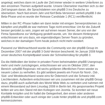
angelegt, welches dann im Laufe der Zeit immer wieder in weitere Unterforen zu
den einzelnen Themen aufgeteilt wurde. Unsere Übersetzer machten sich zu der
Zeit langsam daran, die Sprachdateien von phpBB 3 ins Deutsche zu
übersetzen. Nach fast einem Jahr und fünf Beta-Versionen verließ phpBB 3 die
Beta-Phase und es wurde der Release Candidate 1 (RC1) veröffentlicht.
Mitten in der RC-Phase hatten wir dann leider mit einigen Serverproblemen zu
kämpfen und phpBB.de war mehrere Tage nicht erreichbar. Um für die Zukunft
besser gerüstet zu sein, zogen wir auf einen neuen Server, der uns von der
Firma Speedbone zur Verfügung gestellt wurde, um. Vor diesem Hintergrund
entschlossen wir uns dazu, ein eigenständiges Server-Team zu gründen,
welches in der damaligen Form heute jedoch nicht mehr existiert.
Passend zur Weihnachtszeit wurde die Community von der phpBB Group im
Dezember 2007 mit der phpBB 3 Gold-Version beschenkt. Im Januar 2008 folgte
unser deutsches Komplettpaket sowie der Schnelleinstieg für phpBB 3.
Da die Aktitiväten der bisher in privaten Foren beheimateten phpBB Usergroups
mehr und mehr zurückgingen, entschlossen wir uns im Oktober 2007, den
Bereich »phpBB Regional« mit sechs größeren öffentlichen Foren wieder zu
neuem Leben zu verhelfen. Es gibt seitdem jeweils ein Forum für Nord-, Ost-,
Süd- und Westdeutschland sowie eins für Österreich und die Schweiz inkl.
Liechtenstein. Außerdem entschlossen wir uns zusammen mit der phpBB Group
dazu, phpBB auch außerhalb des World Wide Web zu vertreten und nahmen mit
einem Messestand auf dem Linuxtag 2008 in Berlin teil. Als gesponsertes Projekt
teilten wir uns den Stand mit den Kollegen von Joomla. So konnten wir neue
Kontakte knüpfen und ihr hattet die Gelegenheit, den einen oder anderen
phpBB-Entwickler oder auch einige der Leute hinter phpBB.de und phpBB.com
kennenzulernen.