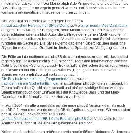
miteinander auskommen. Der kleine phpBB.de Knigge durfte und darf auch als
Basis für eigene Forumsregeln genutzt werden und ist inzwischen mehr oder
weniger stark modifiziert in tausenden Foren zu finden.
Der Modifikationsbereich wurde gegen Ende 2004
mit zusätzlichen Foren, einer Styles-Demo
sowie
einer neuen Mod-Datenbank
ausgebaut. Es war nun z.B. möglich, neue Modifikationen für die Datenbank
vorzuschlagen oder als Mod-Autor die Einträge der eigenen Modifikationen in
der Datenbank selber zu bearbeiten. Verschiedene Abo- und Statistikfunktionen
rundeten die Sache ab. Die Styles-Demo gab einen Überblick über sämtliche
Styles, für welche auch Grafiken in deutscher Sprache zur Verfügung standen.
Die Fülle an Informationen auf phpBB.de war unterdessen so groß, dass selbst
regelmäßige Besucher nicht alle Funktionen, Tools und Informationen kannten.
Abhilfe sollte die »Schon gewusst«-Box schaffen. Bei jedem Seitenaufruf wurde
der Besucher auf ein zufällig ausgewähltes „Highlight“ aus den einzelnen
Bereichen von phpBB.de aufmerksam gemacht.
Die Box hatte schnell eine „Fangemeinde“
und wurde,
nachdem sie als Mod erhältlich war
, in unzähligen phpBB-Foren eingebaut. Im
Forum halfen die »Quicklinks«, schnell und einfach wichtige Seiten wie das
Benutzerhandbuch oder Einträge aus der Knowledge Base und der Mod-
Datenbank mit informativen Linktexten zu verlinken.
Im April 2004, als alle ungeduldig auf die neue phpBB Version - damals noch
phpBB 2.2 - warteten, wurde der phpBB.de-Aprilscherz geboren. Wir verpassten
phpBB.de den Look von phpBB 2.2 und
„verkauften“ euch ein phpBB 1.0 als Beta des phpBB 2.2
. Mittlerweile ist der
Aprilscherz auf phpBB.de eine lieb gewonnene Tradition.
Neben den beschriebenen größeren sowie regelmäßigen kleineren Änderungen