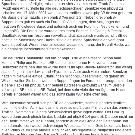
Sprachdateien anfertigte, entschloss er sich zusammen mit Frank Clemens
(Acid) eine Anlaufstelle für alle deutschsprachigen Benutzer von phpBB zu
schaffen. Am 17. März 2001 war es dann endlich soweit: phpBB.de war geboren.
Als Basis diente natürlich ein phpBB (Version 1.2). Neben drei phpBB-
Supportforen gab es auch ein Forum für Anleitungen, dem Vorgänger der
heutigen Knowledge Base, und natürlich auch ein Forum für Neuigkeiten rund
um phpBB. Die Forenliste wurde durch einen Bereich für Coding & Technik,
Smalltalk sowie ein Testforum vervollständigt. Zusätzlich wurde auf phpBB.de
noch eine Sammlung von Hacks, für die deutsche Sprachdateien verfügbar
waren, gepflegt. Wissenswert in diesem Zusammenhang: der Begriff Hacks war
die damalige Bezeichnung für Modifikationen.
Die deutsche Community und mit ihr phpBB.de wuchs rasant. Schon bald
konnten Philip und Frank phpBB.de nicht mehr ohne Hilfe von anderen
Benutzern betreiben und so wurde bereits im April »floyd« Moderator und wenig
später folgten ihm »davil« und »Pyramide«. Aber auch viele andere Benutzer
hatten mittlerweile einige Erfahrungen mit phpBB gesammelt und gaben ihr
Wissen weiter. Sie beantworteten Supportfragen im Forum oder programmierten
eigene Hacks für phpBB. Sehr beliebt zu diesem Zeitpunkt war zum Beispiel
»davilsphpBB«, ein phpBB-Paket, bei dem sehr viele der verfügbaren Hacks
bereits eingebaut waren und das somit kaum Wünsche offen ließ.
Wie unerwartet schnell sich phpBB.de entwickelte, macht folgendes deutlich:
noch im gleichen April war das Interesse so groß, dass Philip durch das enorme
Trafficaufkommen zu einem Serverwechsel gezwungen wurde. Der Umzug
wurde dann auch gleich für das Update auf phpBB 1.4 genutzt. Da aber nicht nur
der Traffic immer weiter zunahm, sondern auch die Größe der Datenbank und
man damals noch wesentlich weniger Webspace für sein Geld bekam als heute,
blieb Philip kaum eine andere Möglichkeit, als regelmäßig Nullposter und ältere
Beiträge zu löschen. Aus diesem Grund sind im Forum heute leider keine