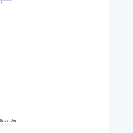
1)
BB.de. Der
 und ein