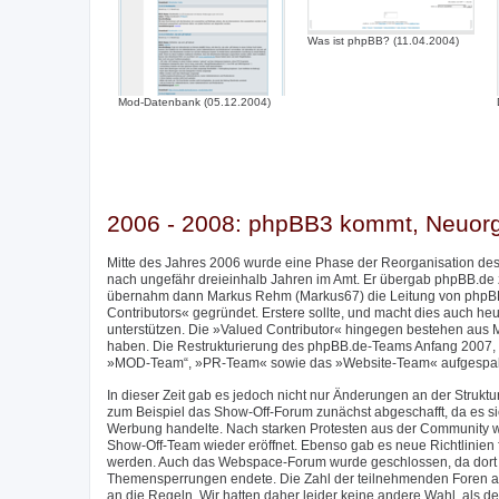
Was ist phpBB? (11.04.2004)
Mod-Datenbank (05.12.2004)
2006 - 2008: phpBB3 kommt, Neuor
Mitte des Jahres 2006 wurde eine Phase der Reorganisation des
nach ungefähr dreieinhalb Jahren im Amt. Er übergab phpBB.de
übernahm dann Markus Rehm (Markus67) die Leitung von phpBB
Contributors« gegründet. Erstere sollte, und macht dies auch h
unterstützen. Die »Valued Contributor« hingegen bestehen aus M
haben. Die Restrukturierung des phpBB.de-Teams Anfang 2007, 
»MOD-Team“, »PR-Team« sowie das »Website-Team« aufgespalte
In dieser Zeit gab es jedoch nicht nur Änderungen an der Stru
zum Beispiel das Show-Off-Forum zunächst abgeschafft, da es sic
Werbung handelte. Nach starken Protesten aus der Community w
Show-Off-Team wieder eröffnet. Ebenso gab es neue Richtlinien f
werden. Auch das Webspace-Forum wurde geschlossen, da dort im
Themensperrungen endete. Die Zahl der teilnehmenden Foren am 
an die Regeln. Wir hatten daher leider keine andere Wahl, als de