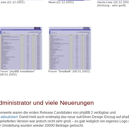
Links (21.12.2001)
News (21.12.2001)
Hacks-Liste (16.12.200
[Achtung - sehr groß]
Forum "phpBB Installation"
Forum "Smalltalk" (08.01.2002)
(08.01.2002)
dministrator und viele Neuerungen
ttlerweile waren die ersten Release Candidates von phpBB 2 verfügbar und
ktualisiert
. Damit hielt auch erstmalig das neue subSilver-Design Einzug auf php
lieferten Version war jedoch nicht sehr groß – es gab lediglich ein eigenes Logo
er Umstellung wurden wieder 20000 Beiträge gelöscht.