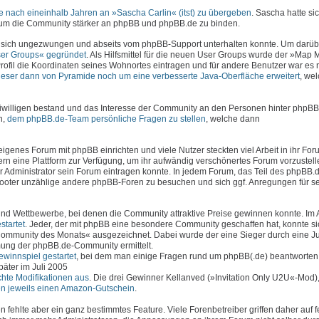
 nach eineinhalb Jahren an »Sascha Carlin« (itst) zu übergeben
. Sascha hatte sic
, um die Community stärker an phpBB und phpBB.de zu binden.
 sich ungezwungen und abseits vom phpBB-Support unterhalten konnte. Um darüb
er Groups« gegründet
. Als Hilfsmittel für die neuen User Groups wurde der »Map
rofil die Koordinaten seines Wohnortes eintragen und für andere Benutzer war es 
ieser dann von Pyramide noch um eine verbesserte Java-Oberfläche erweitert
, we
iwilligen bestand und das Interesse der Community an den Personen hinter phpBB
n,
dem phpBB.de-Team persönliche Fragen zu stellen
, welche dann
genes Forum mit phpBB einrichten und viele Nutzer steckten viel Arbeit in ihr Foru
n eine Plattform zur Verfügung, um ihr aufwändig verschönertes Forum vorzustell
er Administrator sein Forum eintragen konnte. In jedem Forum, das Teil des phpBB
 Footer unzählige andere phpBB-Foren zu besuchen und sich ggf. Anregungen für s
d Wettbewerbe, bei denen die Community attraktive Preise gewinnen konnte. Im 
tartet
. Jeder, der mit phpBB eine besondere Community geschaffen hat, konnte si
ommunity des Monats« ausgezeichnet. Dabei wurde der eine Sieger durch eine J
ung der phpBB.de-Community ermittelt.
winnspiel gestartet
, bei dem man einige Fragen rund um phpBB(.de) beantworten
äter im Juli 2005
chte Modifikationen aus
. Die drei Gewinner Kellanved (»Invitation Only U2U«-Mod
ten jeweils einen Amazon-Gutschein
.
fehlte aber ein ganz bestimmtes Feature. Viele Forenbetreiber griffen daher auf f