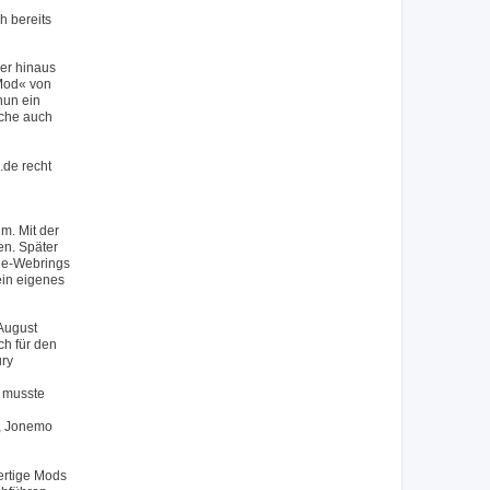
h bereits
er hinaus
 Mod« von
nun ein
lche auch
.de recht
m. Mit der
en. Später
.de-Webrings
ein eigenes
August
ch für den
ury
 musste
), Jonemo
ertige Mods