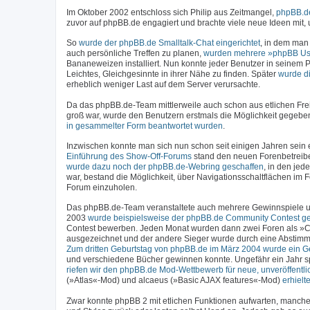
Im Oktober 2002 entschloss sich Philip aus Zeitmangel,
phpBB.de
zuvor auf phpBB.de engagiert und brachte viele neue Ideen mit
So
wurde der phpBB.de Smalltalk-Chat eingerichtet
, in dem man
auch persönliche Treffen zu planen,
wurden mehrere »phpBB Us
Bananeweizen installiert. Nun konnte jeder Benutzer in seinem P
Leichtes, Gleichgesinnte in ihrer Nähe zu finden. Später
wurde d
erheblich weniger Last auf dem Server verursachte.
Da das phpBB.de-Team mittlerweile auch schon aus etlichen Fre
groß war, wurde den Benutzern erstmals die Möglichkeit gegebe
in gesammelter Form beantwortet wurden
.
Inzwischen konnte man sich nun schon seit einigen Jahren sein ei
Einführung des Show-Off-Forums
stand den neuen Forenbetreiber
wurde dazu noch der phpBB.de-Webring geschaffen
, in den jed
war, bestand die Möglichkeit, über Navigationsschaltflächen im
Forum einzuholen.
Das phpBB.de-Team veranstaltete auch mehrere Gewinnspiele un
2003
wurde beispielsweise der phpBB.de Community Contest ges
Contest bewerben. Jeden Monat wurden dann zwei Foren als »C
ausgezeichnet und der andere Sieger wurde durch eine Abstimm
Zum dritten Geburtstag von phpBB.de im März 2004 wurde ein Ge
und verschiedene Bücher gewinnen konnte. Ungefähr ein Jahr sp
riefen wir den phpBB.de Mod-Wettbewerb für neue, unveröffentli
(»Atlas«-Mod) und alcaeus (»Basic AJAX features«-Mod)
erhiel
Zwar konnte phpBB 2 mit etlichen Funktionen aufwarten, manchen 