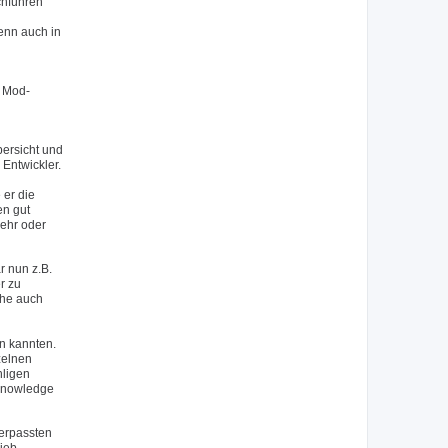
chführen
wenn auch in
n Mod-
bersicht und
Entwickler.
 er die
en gut
mehr oder
 nun z.B.
r zu
che auch
en kannten.
zelnen
hligen
 Knowledge
verpassten