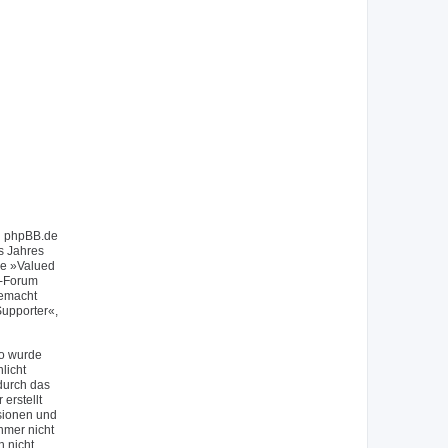
on phpBB.de
s Jahres
ie »Valued
f-Forum
gemacht
upporter«,
So wurde
licht
durch das
erstellt
sionen und
hmer nicht
h nicht