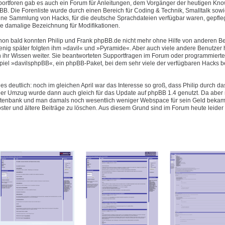
pportforen gab es auch ein Forum für Anleitungen, dem Vorgänger der heutigen Kn
B. Die Forenliste wurde durch einen Bereich für Coding & Technik, Smalltalk sowi
eine Sammlung von Hacks, für die deutsche Sprachdateien verfügbar waren, gepfleg
e damalige Bezeichnung für Modifikationen.
hon bald konnten Philip und Frank phpBB.de nicht mehr ohne Hilfe von anderen B
enig später folgten ihm »davil« und »Pyramide«. Aber auch viele andere Benutzer 
 ihr Wissen weiter. Sie beantworteten Supportfragen im Forum oder programmiert
piel »davilsphpBB«, ein phpBB-Paket, bei dem sehr viele der verfügbaren Hacks be
es deutlich: noch im gleichen April war das Interesse so groß, dass Philip durch d
 Umzug wurde dann auch gleich für das Update auf phpBB 1.4 genutzt. Da aber n
Datenbank und man damals noch wesentlich weniger Webspace für sein Geld bekam 
oster und ältere Beiträge zu löschen. Aus diesem Grund sind im Forum heute leider