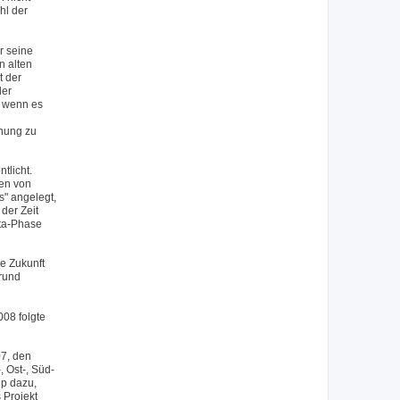
hl der
r seine
n alten
t der
der
, wenn es
inung zu
tlicht.
nen von
s" angelegt,
der Zeit
eta-Phase
e Zukunft
grund
08 folgte
07, den
 Ost-, Süd-
up dazu,
 Projekt