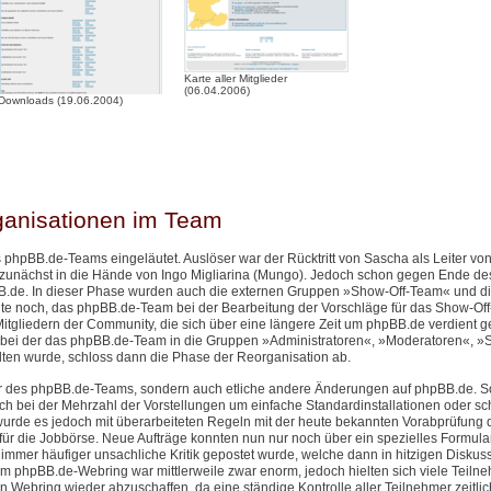
Karte aller Mitglieder
(06.04.2006)
Downloads (19.06.2004)
ganisationen im Team
 phpBB.de-Teams eingeläutet. Auslöser war der Rücktritt von Sascha als Leiter v
 zunächst in die Hände von Ingo Migliarina (Mungo). Jedoch schon gegen Ende de
.de. In dieser Phase wurden auch die externen Gruppen »Show-Off-Team« und d
eute noch, das phpBB.de-Team bei der Bearbeitung der Vorschläge für das Show-Of
itgliedern der Community, die sich über eine längere Zeit um phpBB.de verdient 
bei der das phpBB.de-Team in die Gruppen »Administratoren«, »Moderatoren«, »S
n wurde, schloss dann die Phase der Reorganisation ab.
ktur des phpBB.de-Teams, sondern auch etliche andere Änderungen auf phpBB.de. 
h bei der Mehrzahl der Vorstellungen um einfache Standardinstallationen oder sch
urde es jedoch mit überarbeiteten Regeln mit der heute bekannten Vorabprüfung 
ür die Jobbörse. Neue Aufträge konnten nun nur noch über ein spezielles Formular 
mer häufiger unsachliche Kritik gepostet wurde, welche dann in hitzigen Diskus
phpBB.de-Webring war mittlerweile zwar enorm, jedoch hielten sich viele Teilne
n Webring wieder abzuschaffen, da eine ständige Kontrolle aller Teilnehmer zeitlic