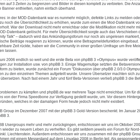
 auf 3 Zeilen zu begrenzen und Bilder in diesen komplett zu verbieten. Die Anza
te Banner enthielten, nahm einfach überhand.
ures: in der MOD-Datenbank war es nunmehr möglich, defekte Links zu melden ode
u noch die Übersichtlichkeit zu erhöhen, wurde zum einen die Mod-Datenbank vo
olt. War der Download nicht mehr erreichbar oder die Modifikation nicht mehr mi
OD-Datenbank gelöscht. Für mehr Übersichtlichkeit sorgte auch das Verschieben 
y Talk" – dadurch wird das Ankündigungsforum nur noch als ungelesen markiert
tische Beiträge reagieren zu können, wurde eine Betragsmeldefunktion eingebaut.
ehbare Zeit rückte, haben wir die Community in einer großen Umfrage um Ihre Me
en lassen.
uni 2006 endlich so weit und die erste Beta von phpBB 3 »Olympus« wurde veröffen
agen zur Installation usw. von phpBB 3. Einige Wagemutige setzten die Betaversio
tform zu bieten, wurde zunächst ein Forum "Diskussion über phpBB 2.0/3.0 Olympu
ren zu den einzelnen Themen aufgeteilt wurde. Unsere Übersetzer machten sich zu 
übersetzen. Nach fast einem Jahr und fünf Beta-Versionen verließ phpBB 3 die B
erproblemen zu kämpfen und phpBB.de war mehrere Tage nicht erreichbar. Um für di
 uns von der Firma Speedbone zur Verfügung gestellt wurde, um. Vor diesem Hinter
ründen, welches in der damaligen Form heute jedoch nicht mehr existiert.
B Group im Dezember 2007 mit der phpBB 3 Gold-Version beschenkt. Im Januar 20
pBB 3.
phpBB Usergroups mehr und mehr zurückgingen, entschlossen wir uns im Oktober 20
 wieder zu neuem Leben zu verhelfen. Es gibt seitdem jeweils ein Forum für Nord-,
 inkl. Liechtenstein. Außerdem entschlossen wir uns zusammen mit der phpBB Gro
en mit einem Messestand auf dem Linuxtag 2008 in Berlin teil. Als gesponsertes