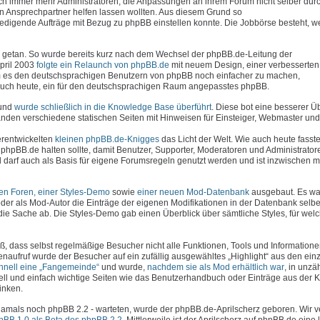
uch immer mehr Administratoren, die Anpassungen an ihrem Forum nicht selber dur
en Ansprechpartner helfen lassen wollten. Aus diesem Grund so
erledigende Aufträge mit Bezug zu phpBB einstellen konnte. Die Jobbörse besteht, 
viel getan. So wurde bereits kurz nach dem Wechsel der phpBB.de-Leitung der
April 2003
folgte ein Relaunch von phpBB.de
mit neuem Design, einer verbesserte
 es den deutschsprachigen Benutzern von phpBB noch einfacher zu machen,
e auch heute, ein für den deutschsprachigen Raum angepasstes phpBB.
 und
wurde schließlich in die Knowledge Base überführt
. Diese bot eine besserer Ü
den verschiedene statischen Seiten mit Hinweisen für Einsteiger, Webmaster und 
erentwickelten
kleinen phpBB.de-Knigges
das Licht der Welt. Wie auch heute fasste
phpBB.de halten sollte, damit Benutzer, Supporter, Moderatoren und Administrator
darf auch als Basis für eigene Forumsregeln genutzt werden und ist inzwischen 
hen Foren, einer Styles-Demo
sowie
einer neuen Mod-Datenbank
ausgebaut. Es war
der als Mod-Autor die Einträge der eigenen Modifikationen in der Datenbank selbe
die Sache ab. Die Styles-Demo gab einen Überblick über sämtliche Styles, für wel
ß, dass selbst regelmäßige Besucher nicht alle Funktionen, Tools und Information
enaufruf wurde der Besucher auf ein zufällig ausgewähltes „Highlight“ aus den ein
chnell eine „Fangemeinde“
und wurde,
nachdem sie als Mod erhältlich war
, in unzä
ell und einfach wichtige Seiten wie das Benutzerhandbuch oder Einträge aus der
inken.
- damals noch phpBB 2.2 - warteten, wurde der phpBB.de-Aprilscherz geboren. Wir 