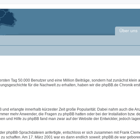
Über uns
ersten Tag 50.000 Benutzer und eine Million Beiträge, sondern hat zunächst klein
lungsgeschichte für die Nachwelt zu erhalten, haben wir die phpBB.de Chronik erste
 und erlangte innerhalb kürzester Zeit große Popularität. Dabei nahm auch die An
immer mehr Anwender, die Fragen zu phpBB hatten oder bei der Installation bzw. d
nen und Hilfe zu phpBB fand man zwar auf der Website der Entwickler, jedoch lage
der phpBB-Sprachdateien anfertigte, entschloss er sich zusammen mit Frank Clem
B zu schaffen. Am 17. März 2001 war es dann endlich soweit: phpBB.de war geboren