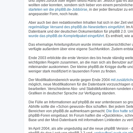
und Styles zurück oder legten selbst Hand an. Jedoch gab es a
wollten oder konnten, sondern sich lieber von einem persönlich
starteten wir die phpBB.de-Jobbörse
, in der jeder Benutzer zu 
angepasster Form, noch heute.
Aber auch bei den redaktionellen Inhalten hat sich in der Zeit 
regelmäßige Versand des phpBB.de-Newsletters eingeführt
. Im 
Datenbank und der deutschen Dokumentation für phpBB 2.0. Um
wurde das phpBB.de-Komplettpaket eingeführt
. Es enthielt, wi
Das ehemalige Anleitungsforum wurde immer unübersichtlicher
verfügte außerdem über eine eigene Suchfunktion. Zudem entstan
Ende 2003 erblickte die erste Version des bis heute ständig weit
wichtigsten Regeln zusammen, an die man sich als Benutzer auf 
miteinander auskommen. Der kleine phpBB.de Knigge durfte und 
weniger stark modifiziert in tausenden Foren zu finden.
Der Modifikationsbereich wurde gegen Ende 2004
mit zusätzlic
möglich, neue Modifikationen für die Datenbank vorzuschlagen o
bearbeiten. Verschiedene Abo- und Statistikfunktionen rundeten 
Grafiken in deutscher Sprache zur Verfügung standen.
Die Fülle an Informationen auf phpBB.de war unterdessen so gro
Abhilfe sollte die »Schon gewusst«-Box schaffen. Bei jedem Seit
Bereichen von phpBB.de aufmerksam gemacht.
Die Box hatte s
phpBB-Foren eingebaut. Im Forum halfen die »Quicklinks«, schn
Base und der Mod-Datenbank mit informativen Linktexten zu verl
Im April 2004, als alle ungeduldig auf die neue phpBB Version 