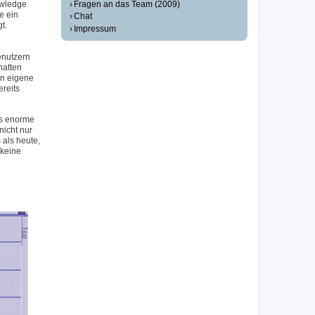
Fragen an das Team (2009)
owledge
e ein
Chat
t.
Impressum
enutzern
hatten
en eigene
reits
as enorme
icht nur
als heute,
 keine