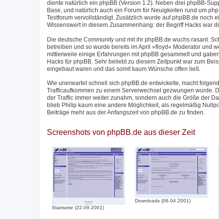
diente natürlich ein phpBB (Version 1.2). Neben drei phpBB-Su
Base, und natürlich auch ein Forum für Neuigkeiten rund um phpB
Testforum vervollständigt. Zusätzlich wurde auf phpBB.de noch 
Wissenswert in diesem Zusammenhang: der Begriff Hacks war di
Die deutsche Community und mit ihr phpBB.de wuchs rasant. Sc
betreiben und so wurde bereits im April »floyd« Moderator und w
mittlerweile einige Erfahrungen mit phpBB gesammelt und gaben
Hacks für phpBB. Sehr beliebt zu diesem Zeitpunkt war zum Beis
eingebaut waren und das somit kaum Wünsche offen ließ.
Wie unerwartet schnell sich phpBB.de entwickelte, macht folgend
Trafficaufkommen zu einem Serverwechsel gezwungen wurde. Der
der Traffic immer weiter zunahm, sondern auch die Größe der 
blieb Philip kaum eine andere Möglichkeit, als regelmäßig Nullp
Beiträge mehr aus der Anfangszeit von phpBB.de zu finden.
Screenshots von phpBB.de aus dieser Zeit
Downloads (06.04.2001)
Startseite (22.09.2001)