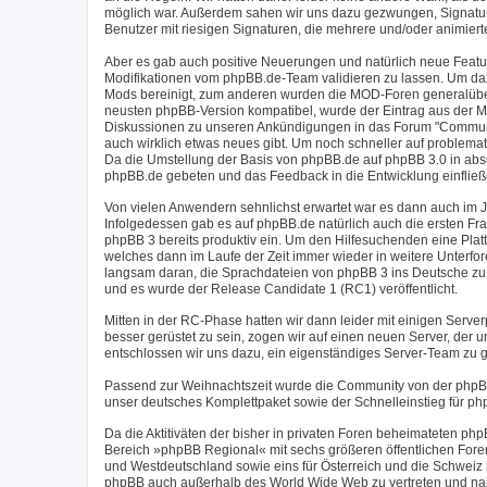
möglich war. Außerdem sahen wir uns dazu gezwungen, Signaturen
Benutzer mit riesigen Signaturen, die mehrere und/oder animier
Aber es gab auch positive Neuerungen und natürlich neue Feat
Modifikationen vom phpBB.de-Team validieren zu lassen. Um daz
Mods bereinigt, zum anderen wurden die MOD-Foren generalüberh
neusten phpBB-Version kompatibel, wurde der Eintrag aus der M
Diskussionen zu unseren Ankündigungen in das Forum "Communit
auch wirklich etwas neues gibt. Um noch schneller auf problema
Da die Umstellung der Basis von phpBB.de auf phpBB 3.0 in abs
phpBB.de gebeten und das Feedback in die Entwicklung einfließ
Von vielen Anwendern sehnlichst erwartet war es dann auch im J
Infolgedessen gab es auf phpBB.de natürlich auch die ersten Fr
phpBB 3 bereits produktiv ein. Um den Hilfesuchenden eine Plat
welches dann im Laufe der Zeit immer wieder in weitere Unterfo
langsam daran, die Sprachdateien von phpBB 3 ins Deutsche zu 
und es wurde der Release Candidate 1 (RC1) veröffentlicht.
Mitten in der RC-Phase hatten wir dann leider mit einigen Serv
besser gerüstet zu sein, zogen wir auf einen neuen Server, der
entschlossen wir uns dazu, ein eigenständiges Server-Team zu g
Passend zur Weihnachtszeit wurde die Community von der phpB
unser deutsches Komplettpaket sowie der Schnelleinstieg für ph
Da die Aktitiväten der bisher in privaten Foren beheimateten 
Bereich »phpBB Regional« mit sechs größeren öffentlichen Foren
und Westdeutschland sowie eins für Österreich und die Schweiz
phpBB auch außerhalb des World Wide Web zu vertreten und nahm