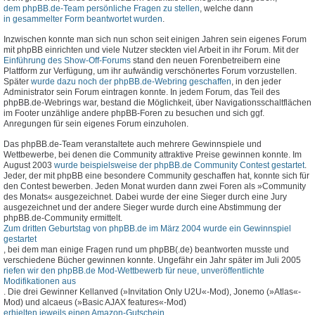
dem phpBB.de-Team persönliche Fragen zu stellen
, welche dann
in gesammelter Form beantwortet wurden
.
Inzwischen konnte man sich nun schon seit einigen Jahren sein eigenes Forum
mit phpBB einrichten und viele Nutzer steckten viel Arbeit in ihr Forum. Mit der
Einführung des Show-Off-Forums
stand den neuen Forenbetreibern eine
Plattform zur Verfügung, um ihr aufwändig verschönertes Forum vorzustellen.
Später
wurde dazu noch der phpBB.de-Webring geschaffen
, in den jeder
Administrator sein Forum eintragen konnte. In jedem Forum, das Teil des
phpBB.de-Webrings war, bestand die Möglichkeit, über Navigationsschaltflächen
im Footer unzählige andere phpBB-Foren zu besuchen und sich ggf.
Anregungen für sein eigenes Forum einzuholen.
Das phpBB.de-Team veranstaltete auch mehrere Gewinnspiele und
Wettbewerbe, bei denen die Community attraktive Preise gewinnen konnte. Im
August 2003
wurde beispielsweise der phpBB.de Community Contest gestartet
.
Jeder, der mit phpBB eine besondere Community geschaffen hat, konnte sich für
den Contest bewerben. Jeden Monat wurden dann zwei Foren als »Community
des Monats« ausgezeichnet. Dabei wurde der eine Sieger durch eine Jury
ausgezeichnet und der andere Sieger wurde durch eine Abstimmung der
phpBB.de-Community ermittelt.
Zum dritten Geburtstag von phpBB.de im März 2004 wurde ein Gewinnspiel
gestartet
, bei dem man einige Fragen rund um phpBB(.de) beantworten musste und
verschiedene Bücher gewinnen konnte. Ungefähr ein Jahr später im Juli 2005
riefen wir den phpBB.de Mod-Wettbewerb für neue, unveröffentlichte
Modifikationen aus
. Die drei Gewinner Kellanved (»Invitation Only U2U«-Mod), Jonemo (»Atlas«-
Mod) und alcaeus (»Basic AJAX features«-Mod)
erhielten jeweils einen Amazon-Gutschein
.