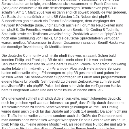
Sprachdateien anfertigte, entschloss er sich zusammen mit Frank Clemens
(Acid) eine Anlaufstelle für alle deutschsprachigen Benutzer von phpBB zu
schaffen. Am 17. März 2001 war es dann endlich soweit: phpBB.de war geboren.
Als Basis diente natürlich ein phpBB (Version 1.2). Neben drei phpBB-
Supportforen gab es auch ein Forum für Anleitungen, dem Vorgänger der
heutigen Knowledge Base, und natürlich auch ein Forum für Neuigkeiten rund
um phpBB. Die Forenliste wurde durch einen Bereich für Coding & Technik,
Smalltalk sowie ein Testforum vervollständigt. Zusätzlich wurde auf phpBB.de
noch eine Sammlung von Hacks, für die deutsche Sprachdateien verfügbar
waren, gepflegt. Wissenswert in diesem Zusammenhang: der Begriff Hacks war
die damalige Bezeichnung für Modifikationen.
Die deutsche Community und mit ihr phpBB.de wuchs rasant. Schon bald
konnten Philip und Frank phpBB.de nicht mehr ohne Hilfe von anderen
Benutzern betreiben und so wurde bereits im April »floyd« Moderator und wenig
später folgten ihm »davil« und »Pyramide«. Aber auch viele andere Benutzer
hatten mittlerweile einige Erfahrungen mit phpBB gesammelt und gaben ihr
Wissen weiter. Sie beantworteten Supportfragen im Forum oder programmierten
eigene Hacks für phpBB. Sehr beliebt zu diesem Zeitpunkt war zum Beispiel
»davilsphpBB«, ein phpBB-Paket, bei dem sehr viele der verfügbaren Hacks
bereits eingebaut waren und das somit kaum Wünsche offen ließ.
Wie unerwartet schnell sich phpBB.de entwickelte, macht folgendes deutlich:
noch im gleichen April war das Interesse so groß, dass Philip durch das enorme
Trafficaufkommen zu einem Serverwechsel gezwungen wurde. Der Umzug
wurde dann auch gleich für das Update auf phpBB 1.4 genutzt. Da aber nicht nur
der Traffic immer weiter zunahm, sondern auch die Größe der Datenbank und
man damals noch wesentlich weniger Webspace für sein Geld bekam als heute,
blieb Philip kaum eine andere Möglichkeit, als regelmäßig Nullposter und ältere
Beiträge zu löschen. Aus diesem Grund sind im Forum heute leider keine