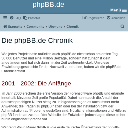
phpBB.de
Menü
FAQ
Pastebin
Registrieren
Anmelden
S
Startseite
Community
Über uns
Chronik
u
Die phpBB.de Chronik
c
h
e
Wie jedes Projekt hatte natürlich auch phpBB.de nicht schon am ersten Tag
50.000 Benutzer und eine Million Beiträge, sondern hat zunächst klein
angefangen und hat sich dann mit der Zeit weiterentwickelt. Um diese
Enwicklungsgeschichte für die Nachwelt zu erhalten, haben wir die phpBB.de
Chronik erstellt.
2001 - 2002: Die Anfänge
Im Jahr 2000 erschien die erste Version der Forensoftware phpBB und erlangte
innerhalb kürzester Zeit große Popularität. Dabei nahm auch die Anzahl der
deutschsprachigen Nutzer stetig zu. Infolgedessen gab es auch immer mehr
Anwender, die Fragen zu phpBB hatten oder bei der Installation bzw. der
Administration auf Probleme gestoßen sind. Nützliche Informationen und Hilfe zu
phpBB fand man zwar auf der Website der Entwickler, jedoch lagen diese bisher
nur in englischer Sprache vor.
Während Philip Mayer (PhilRM) die erste deutsche Übersetzung der phpBB-