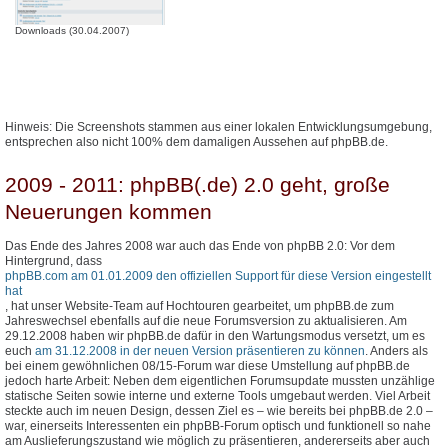
Downloads (30.04.2007)
Hinweis: Die Screenshots stammen aus einer lokalen Entwicklungsumgebung,
entsprechen also nicht 100% dem damaligen Aussehen auf phpBB.de.
2009 - 2011: phpBB(.de) 2.0 geht, große
Neuerungen kommen
Das Ende des Jahres 2008 war auch das Ende von phpBB 2.0: Vor dem
Hintergrund, dass
phpBB.com am 01.01.2009 den offiziellen Support für diese Version eingestellt
hat
, hat unser Website-Team auf Hochtouren gearbeitet, um phpBB.de zum
Jahreswechsel ebenfalls auf die neue Forumsversion zu aktualisieren. Am
29.12.2008 haben wir phpBB.de dafür in den Wartungsmodus versetzt, um es
euch
am 31.12.2008 in der neuen Version präsentieren zu können
. Anders als
bei einem gewöhnlichen 08/15-Forum war diese Umstellung auf phpBB.de
jedoch harte Arbeit: Neben dem eigentlichen Forumsupdate mussten unzählige
statische Seiten sowie interne und externe Tools umgebaut werden. Viel Arbeit
steckte auch im neuen Design, dessen Ziel es – wie bereits bei phpBB.de 2.0 –
war, einerseits Interessenten ein phpBB-Forum optisch und funktionell so nahe
am Auslieferungszustand wie möglich zu präsentieren, andererseits aber auch