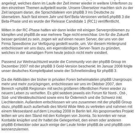
angelegt, welches dann im Laufe der Zeit immer wieder in weitere Unterforen zu
den einzelnen Themen aufgeteilt wurde. Unsere Übersetzer machten sich zu der
Zeit langsam daran, die Sprachdateien von phpBB 3 ins Deutsche zu
übersetzen. Nach fast einem Jahr und fünf Beta-Versionen verließ phpBB 3 die
Beta-Phase und es wurde der Release Candidate 1 (RC1) veröffentlicht.
Mitten in der RC-Phase hatten wir dann leider mit einigen Serverproblemen zu
kämpfen und phpBB.de war mehrere Tage nicht erreichbar. Um für die Zukunft
besser gerüstet zu sein, zogen wir auf einen neuen Server, der uns von der
Firma Speedbone zur Verfügung gestellt wurde, um. Vor diesem Hintergrund
entschlossen wir uns dazu, ein eigenständiges Server-Team zu gründen,
welches in der damaligen Form heute jedoch nicht mehr existiert.
Passend zur Weihnachtszeit wurde die Community von der phpBB Group im
Dezember 2007 mit der phpBB 3 Gold-Version beschenkt. Im Januar 2008 folgte
unser deutsches Komplettpaket sowie der Schnelleinstieg für phpBB 3.
Da die Aktitiväten der bisher in privaten Foren beheimateten phpBB Usergroups
mehr und mehr zurückgingen, entschlossen wir uns im Oktober 2007, den
Bereich »phpBB Regional« mit sechs größeren öffentlichen Foren wieder zu
neuem Leben zu verhelfen. Es gibt seitdem jeweils ein Forum für Nord-, Ost-,
Süd- und Westdeutschland sowie eins für Österreich und die Schweiz inkl.
Liechtenstein. Außerdem entschlossen wir uns zusammen mit der phpBB Group
dazu, phpBB auch außerhalb des World Wide Web zu vertreten und nahmen mit
einem Messestand auf dem Linuxtag 2008 in Berlin teil. Als gesponsertes Projekt
teilten wir uns den Stand mit den Kollegen von Joomla. So konnten wir neue
Kontakte knüpfen und ihr hattet die Gelegenheit, den einen oder anderen
phpBB-Entwickler oder auch einige der Leute hinter phpBB.de und phpBB.com
kennenzulernen.