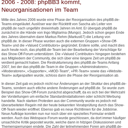
2006 - 2008: phpBB3 kommt,
Neuorganisationen im Team
Mitte des Jahres 2006 wurde eine Phase der Reorganisation des phpBB.de-
Teams eingeläutet. Auslöser war der Rücktritt von Sascha als Leiter von
phpBB.de nach ungefähr dreieinhalb Jahren im Amt. Er übergab phpBB.de
zunächst in die Hände von Ingo Migliarina (Mungo). Jedoch schon gegen Ende
des Jahres übernahm dann Markus Rehm (Markus67) die Leitung von
phpBB.de. In dieser Phase wurden auch die externen Gruppen »Show-Off-
Team« und die »Valued Contributors« gegründet. Erstere sollte, und macht dies
auch heute noch, das phpBB.de-Team bei der Bearbeitung der Vorschläge für
das Show-Off-Forum unterstützen. Die »Valued Contributor« hingegen bestehen
aus Mitgliedern der Community, die sich über eine längere Zeit um phpBB.de
verdient gemacht haben. Die Restrukturierung des phpBB.de-Teams Anfang
2007, bei der das phpBB.de-Team in die Gruppen »Administratoren«,
»Moderatoren«, »Supporter«, »MOD-Team“, »PR-Team« sowie das »Website-
Team« aufgespalten wurde, schloss dann die Phase der Reorganisation ab.
In dieser Zeit gab es jedoch nicht nur Änderungen an der Struktur des phpBB.de-
Teams, sondern auch etliche andere Änderungen auf phpBB.de. So wurde zum
Beispiel das Show-Off-Forum zunächst abgeschafft, da es sich bei der Mehrzahl
der Vorstellungen um einfache Standardinstallationen oder schlicht Werbung
handelte. Nach starken Protesten aus der Community wurde es jedoch mit
überarbeiteten Regeln mit der heute bekannten Vorabprüfung durch das Show-
Off-Team wieder eröffnet. Ebenso gab es neue Richtlinien für die Jobbörse.
Neue Aufträge konnten nun nur noch über ein spezielles Formular erstellt
werden. Auch das Webspace-Forum wurde geschlossen, da dort immer häufiger
unsachliche Kritik gepostet wurde, welche dann in hitzigen Diskussionen und
Themensperrungen endete. Die Zahl der teilnehmenden Foren am phpBB.de-