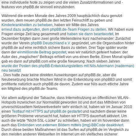
eine individuelle Note zu zeigen und die vielen Zusatzinformationen und -
features von phpBB.de sinnvoll einzubinden.
Während die ersten Monate des Jahres 2009 hauptsächlich dazu genutzt
wurden, dem neuen phpBB.de den letzten Feinschliff zu geben und
Kinderkrankheiten zu beheben
, haben wir Mitte des Jahres
erneut dazu aufgerufen, dem phpBB.de-Team Fragen zu stellen
. Wir haben eure
Fragen einige Zeit lang gesammelt und
haben sie dann beantwortet
. Im
Dezember folgten dann zwei große Meilensteine kurz nacheinander: Zunächst
wurde der Verein
phpBB Deutschland e.V.
gegründet, um die Organisation hinter
phpBB.de auf eine rechtlich sichere Basis zu stellen. Drei Tage später wurde
dann der
einmillionste Beitrag gepostet
, was wir natürlich gefeiert haben: der
Autor des „magischen“ Beitrags erhielt von uns einen Bertie. Einen Monat später
gab es dann auf phpBB.com eine große Neuerung: Nach sieben Jahren
wurde der Posten des phpBB-Entwicklungsleiters mit Nils Adermann (naderman)
neu besetzt
. Dies hatte zwar keine direkten Auswirkungen auf phpBB.de, aber die
Neubesetzung brachte frischen Wind in die Entwicklung von phpBB3 und somit
profitierte natürlich auch phpBB.de davon. Zudem war Nils auch etliche Jahre
ein Mitglied des phpBB.de-Teams.
Vor allem aufgrund der Tatsache, dass Internetnutzung an öffentlichen WLAN-
Hotspots inzwischen zur Normalität geworden ist und dort das Mithören von
unverschlüsseltem Netzwerkverkehr sehr einfach ist, haben wir im Januar 2010
einen
Testlauf mit HTTPS auf phpBB.de gestartet
und nachdem dieser keine
größeren Probleme verursacht hat, haben wir HTTPS dauerhaft aktiviert. Um
auch die letzte "Nicht-SSL-Lücke" zu schließen, haben wir im November dann
auch das
Einbinden von externen Bildern mittels [img]-BBCode deaktiviert
.
Durch diese beiden Maßnahmen ist das Surfen auf phpBB.de im Vergleich zu
den meisten anderen Webseiten im Internet um ein vielfaches sicherer