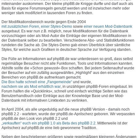
miteinander auskommen. Der kleine phpBB.de Knigge durfte und darf auch als
Basis für eigene Forumsregeln genutzt werden und ist inzwischen mehr oder
weniger stark modifiziert in tausenden Foren zu finden.
Der Modifikationsbereich wurde gegen Ende 2004
mit zusätzlichen Foren, einer Styles-Demo
sowie
einer neuen Mod-Datenbank
ausgebaut. Es war nun z.B. möglich, neue Modifikationen für die Datenbank
vorzuschlagen oder als Mod-Autor die Einträge der eigenen Modifikationen in
der Datenbank selber zu bearbeiten. Verschiedene Abo- und Statistikfunktionen
rundeten die Sache ab. Die Styles-Demo gab einen Überblick über sämtliche
Styles, für welche auch Grafiken in deutscher Sprache zur Verfügung standen.
Die Fülle an Informationen auf phpBB.de war unterdessen so groß, dass selbst
regelmäßige Besucher nicht alle Funktionen, Tools und Informationen kannten.
Abhilfe sollte die »Schon gewusst«-Box schaffen. Bei jedem Seitenaufruf wurde
der Besucher auf ein zufällig ausgewähltes „Highlight“ aus den einzelnen
Bereichen von phpBB.de aufmerksam gemacht.
Die Box hatte schnell eine „Fangemeinde“
und wurde,
nachdem sie als Mod erhältlich war
, in unzähligen phpBB-Foren eingebaut. Im
Forum halfen die »Quicklinks«, schnell und einfach wichtige Seiten wie das
Benutzerhandbuch oder Einträge aus der Knowledge Base und der Mod-
Datenbank mit informativen Linktexten zu verlinken.
Im April 2004, als alle ungeduldig auf die neue phpBB Version - damals noch
phpBB 2.2 - warteten, wurde der phpBB.de-Aprilscherz geboren. Wir verpassten
phpBB.de den Look von phpBB 2.2 und
„verkauften“ euch ein phpBB 1.0 als Beta des phpBB 2.2
. Mittlerweile ist der
Aprilscherz auf phpBB.de eine lieb gewonnene Tradition.
Neben den beschriebenen größeren sowie regelmäßigen kleineren Änderungen