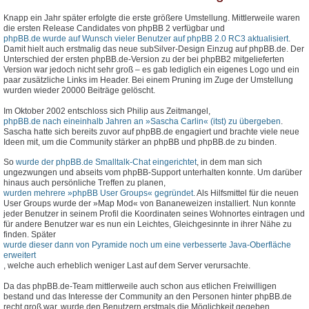
Knapp ein Jahr später erfolgte die erste größere Umstellung. Mittlerweile waren
die ersten Release Candidates von phpBB 2 verfügbar und
phpBB.de wurde auf Wunsch vieler Benutzer auf phpBB 2.0 RC3 aktualisiert
.
Damit hielt auch erstmalig das neue subSilver-Design Einzug auf phpBB.de. Der
Unterschied der ersten phpBB.de-Version zu der bei phpBB2 mitgelieferten
Version war jedoch nicht sehr groß – es gab lediglich ein eigenes Logo und ein
paar zusätzliche Links im Header. Bei einem Pruning im Zuge der Umstellung
wurden wieder 20000 Beiträge gelöscht.
Im Oktober 2002 entschloss sich Philip aus Zeitmangel,
phpBB.de nach eineinhalb Jahren an »Sascha Carlin« (itst) zu übergeben
.
Sascha hatte sich bereits zuvor auf phpBB.de engagiert und brachte viele neue
Ideen mit, um die Community stärker an phpBB und phpBB.de zu binden.
So
wurde der phpBB.de Smalltalk-Chat eingerichtet
, in dem man sich
ungezwungen und abseits vom phpBB-Support unterhalten konnte. Um darüber
hinaus auch persönliche Treffen zu planen,
wurden mehrere »phpBB User Groups« gegründet
. Als Hilfsmittel für die neuen
User Groups wurde der »Map Mod« von Bananeweizen installiert. Nun konnte
jeder Benutzer in seinem Profil die Koordinaten seines Wohnortes eintragen und
für andere Benutzer war es nun ein Leichtes, Gleichgesinnte in ihrer Nähe zu
finden. Später
wurde dieser dann von Pyramide noch um eine verbesserte Java-Oberfläche
erweitert
, welche auch erheblich weniger Last auf dem Server verursachte.
Da das phpBB.de-Team mittlerweile auch schon aus etlichen Freiwilligen
bestand und das Interesse der Community an den Personen hinter phpBB.de
recht groß war, wurde den Benutzern erstmals die Möglichkeit gegeben,