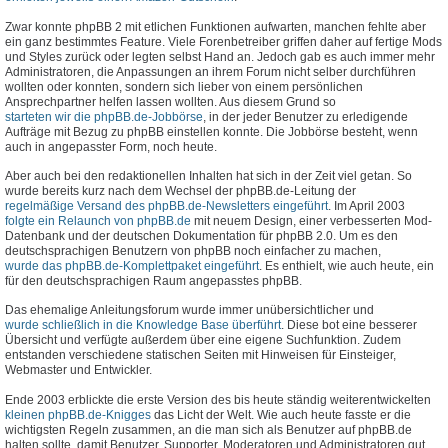
Zwar konnte phpBB 2 mit etlichen Funktionen aufwarten, manchen fehlte aber
ein ganz bestimmtes Feature. Viele Forenbetreiber griffen daher auf fertige Mods
und Styles zurück oder legten selbst Hand an. Jedoch gab es auch immer mehr
Administratoren, die Anpassungen an ihrem Forum nicht selber durchführen
wollten oder konnten, sondern sich lieber von einem persönlichen
Ansprechpartner helfen lassen wollten. Aus diesem Grund so
starteten wir die phpBB.de-Jobbörse
, in der jeder Benutzer zu erledigende
Aufträge mit Bezug zu phpBB einstellen konnte. Die Jobbörse besteht, wenn
auch in angepasster Form, noch heute.
Aber auch bei den redaktionellen Inhalten hat sich in der Zeit viel getan. So
wurde bereits kurz nach dem Wechsel der phpBB.de-Leitung der
regelmäßige Versand des phpBB.de-Newsletters eingeführt
. Im April 2003
folgte ein Relaunch von phpBB.de
mit neuem Design, einer verbesserten Mod-
Datenbank und der deutschen Dokumentation für phpBB 2.0. Um es den
deutschsprachigen Benutzern von phpBB noch einfacher zu machen,
wurde das phpBB.de-Komplettpaket eingeführt
. Es enthielt, wie auch heute, ein
für den deutschsprachigen Raum angepasstes phpBB.
Das ehemalige Anleitungsforum wurde immer unübersichtlicher und
wurde schließlich in die Knowledge Base überführt
. Diese bot eine besserer
Übersicht und verfügte außerdem über eine eigene Suchfunktion. Zudem
entstanden verschiedene statischen Seiten mit Hinweisen für Einsteiger,
Webmaster und Entwickler.
Ende 2003 erblickte die erste Version des bis heute ständig weiterentwickelten
kleinen phpBB.de-Knigges
das Licht der Welt. Wie auch heute fasste er die
wichtigsten Regeln zusammen, an die man sich als Benutzer auf phpBB.de
halten sollte, damit Benutzer, Supporter, Moderatoren und Administratoren gut