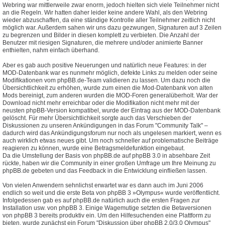
Webring war mittlerweile zwar enorm, jedoch hielten sich viele Teilnehmer nicht
an die Regeln. Wir hatten daher leider keine andere Wahl, als den Webring
wieder abzuschaffen, da eine ständige Kontrolle aller Teilnehmer zeitlich nicht
möglich war. Außerdem sahen wir uns dazu gezwungen, Signaturen auf 3 Zeilen
zu begrenzen und Bilder in diesen komplett zu verbieten. Die Anzahl der
Benutzer mit riesigen Signaturen, die mehrere und/oder animierte Banner
enthielten, nahm einfach überhand.
Aber es gab auch positive Neuerungen und natürlich neue Features: in der
MOD-Datenbank war es nunmehr möglich, defekte Links zu melden oder seine
Modifikationen vom phpBB.de-Team validieren zu lassen. Um dazu noch die
Übersichtlichkeit zu erhöhen, wurde zum einen die Mod-Datenbank von alten
Mods bereinigt, zum anderen wurden die MOD-Foren generalüberholt. War der
Download nicht mehr erreichbar oder die Modifikation nicht mehr mit der
neusten phpBB-Version kompatibel, wurde der Eintrag aus der MOD-Datenbank
gelöscht. Für mehr Übersichtlichkeit sorgte auch das Verschieben der
Diskussionen zu unseren Ankündigungen in das Forum "Community Talk" –
dadurch wird das Ankündigungsforum nur noch als ungelesen markiert, wenn es
auch wirklich etwas neues gibt. Um noch schneller auf problematische Beiträge
reagieren zu können, wurde eine Betragsmeldefunktion eingebaut.
Da die Umstellung der Basis von phpBB.de auf phpBB 3.0 in absehbare Zeit
rückte, haben wir die Community in einer großen Umfrage um Ihre Meinung zu
phpBB.de gebeten und das Feedback in die Entwicklung einfließen lassen.
Von vielen Anwendern sehnlichst erwartet war es dann auch im Juni 2006
endlich so weit und die erste Beta von phpBB 3 »Olympus« wurde veröffentlicht.
Infolgedessen gab es auf phpBB.de natürlich auch die ersten Fragen zur
Installation usw. von phpBB 3. Einige Wagemutige setzten die Betaversionen
von phpBB 3 bereits produktiv ein. Um den Hilfesuchenden eine Plattform zu
bieten, wurde zunächst ein Forum "Diskussion über phpBB 2.0/3.0 Olympus"