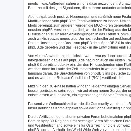
möglich war. Außerdem sahen wir uns dazu gezwungen, Signaturen
Benutzer mit riesigen Signaturen, die mehrere und/oder animier
Aber es gab auch positive Neuerungen und natürlich neue Feat
Modifikationen vom phpBB.de-Team validieren zu lassen. Um daz
Mods bereinigt, zum anderen wurden die MOD-Foren generalüberh
neusten phpBB-Version kompatibel, wurde der Eintrag aus der M
Diskussionen zu unseren Ankündigungen in das Forum "Communit
auch wirklich etwas neues gibt. Um noch schneller auf problema
Da die Umstellung der Basis von phpBB.de auf phpBB 3.0 in abs
phpBB.de gebeten und das Feedback in die Entwicklung einfließ
Von vielen Anwendern sehnlichst erwartet war es dann auch im J
Infolgedessen gab es auf phpBB.de natürlich auch die ersten Fr
phpBB 3 bereits produktiv ein. Um den Hilfesuchenden eine Plat
welches dann im Laufe der Zeit immer wieder in weitere Unterfo
langsam daran, die Sprachdateien von phpBB 3 ins Deutsche zu 
und es wurde der Release Candidate 1 (RC1) veröffentlicht.
Mitten in der RC-Phase hatten wir dann leider mit einigen Serv
besser gerüstet zu sein, zogen wir auf einen neuen Server, der
entschlossen wir uns dazu, ein eigenständiges Server-Team zu g
Passend zur Weihnachtszeit wurde die Community von der phpB
unser deutsches Komplettpaket sowie der Schnelleinstieg für ph
Da die Aktitiväten der bisher in privaten Foren beheimateten 
Bereich »phpBB Regional« mit sechs größeren öffentlichen Foren
und Westdeutschland sowie eins für Österreich und die Schweiz
phpBB auch außerhalb des World Wide Web zu vertreten und nahm