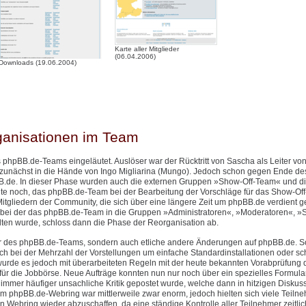
Karte aller Mitglieder
(06.04.2006)
Downloads (19.06.2004)
ganisationen im Team
 phpBB.de-Teams eingeläutet. Auslöser war der Rücktritt von Sascha als Leiter v
 zunächst in die Hände von Ingo Migliarina (Mungo). Jedoch schon gegen Ende de
.de. In dieser Phase wurden auch die externen Gruppen »Show-Off-Team« und d
eute noch, das phpBB.de-Team bei der Bearbeitung der Vorschläge für das Show-Of
itgliedern der Community, die sich über eine längere Zeit um phpBB.de verdient 
bei der das phpBB.de-Team in die Gruppen »Administratoren«, »Moderatoren«, »S
n wurde, schloss dann die Phase der Reorganisation ab.
ktur des phpBB.de-Teams, sondern auch etliche andere Änderungen auf phpBB.de. 
h bei der Mehrzahl der Vorstellungen um einfache Standardinstallationen oder sch
urde es jedoch mit überarbeiteten Regeln mit der heute bekannten Vorabprüfung 
ür die Jobbörse. Neue Aufträge konnten nun nur noch über ein spezielles Formular 
mer häufiger unsachliche Kritik gepostet wurde, welche dann in hitzigen Diskus
phpBB.de-Webring war mittlerweile zwar enorm, jedoch hielten sich viele Teilne
n Webring wieder abzuschaffen, da eine ständige Kontrolle aller Teilnehmer zeitlic