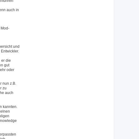
chführen
wenn auch in
n Mod-
bersicht und
Entwickler.
 er die
en gut
mehr oder
 nun z.B.
r zu
che auch
en kannten.
zelnen
hligen
 Knowledge
verpassten