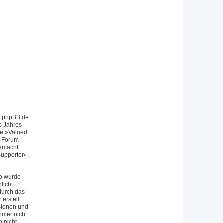
on phpBB.de
s Jahres
ie »Valued
f-Forum
gemacht
upporter«,
So wurde
licht
durch das
erstellt
sionen und
hmer nicht
h nicht