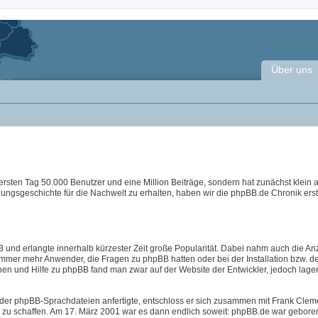
Über uns
ersten Tag 50.000 Benutzer und eine Million Beiträge, sondern hat zunächst klein
lungsgeschichte für die Nachwelt zu erhalten, haben wir die phpBB.de Chronik erste
 und erlangte innerhalb kürzester Zeit große Popularität. Dabei nahm auch die An
immer mehr Anwender, die Fragen zu phpBB hatten oder bei der Installation bzw. d
nen und Hilfe zu phpBB fand man zwar auf der Website der Entwickler, jedoch lage
der phpBB-Sprachdateien anfertigte, entschloss er sich zusammen mit Frank Clem
B zu schaffen. Am 17. März 2001 war es dann endlich soweit: phpBB.de war geboren