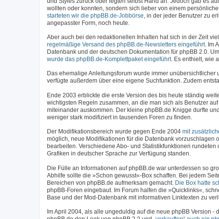
und Styles zurück oder legten selbst Hand an. Jedoch gab es a
wollten oder konnten, sondern sich lieber von einem persönlich
starteten wir die phpBB.de-Jobbörse
, in der jeder Benutzer zu 
angepasster Form, noch heute.
Aber auch bei den redaktionellen Inhalten hat sich in der Zeit 
regelmäßige Versand des phpBB.de-Newsletters eingeführt
. Im 
Datenbank und der deutschen Dokumentation für phpBB 2.0. Um
wurde das phpBB.de-Komplettpaket eingeführt
. Es enthielt, wi
Das ehemalige Anleitungsforum wurde immer unübersichtlicher
verfügte außerdem über eine eigene Suchfunktion. Zudem entstan
Ende 2003 erblickte die erste Version des bis heute ständig weit
wichtigsten Regeln zusammen, an die man sich als Benutzer auf 
miteinander auskommen. Der kleine phpBB.de Knigge durfte und 
weniger stark modifiziert in tausenden Foren zu finden.
Der Modifikationsbereich wurde gegen Ende 2004
mit zusätzlic
möglich, neue Modifikationen für die Datenbank vorzuschlagen o
bearbeiten. Verschiedene Abo- und Statistikfunktionen rundeten 
Grafiken in deutscher Sprache zur Verfügung standen.
Die Fülle an Informationen auf phpBB.de war unterdessen so gro
Abhilfe sollte die »Schon gewusst«-Box schaffen. Bei jedem Seit
Bereichen von phpBB.de aufmerksam gemacht.
Die Box hatte s
phpBB-Foren eingebaut. Im Forum halfen die »Quicklinks«, schn
Base und der Mod-Datenbank mit informativen Linktexten zu verl
Im April 2004, als alle ungeduldig auf die neue phpBB Version 