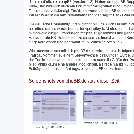
diente natürlich ein phpBB (Version 1.2). Neben drei phpBB-Su
Base, und natürlich auch ein Forum für Neuigkeiten rund um phpB
Testforum vervollständigt. Zusätzlich wurde auf phpBB.de noch 
Wissenswert in diesem Zusammenhang: der Begriff Hacks war di
Die deutsche Community und mit ihr phpBB.de wuchs rasant. Sc
betreiben und so wurde bereits im April »floyd« Moderator und w
mittlerweile einige Erfahrungen mit phpBB gesammelt und gaben
Hacks für phpBB. Sehr beliebt zu diesem Zeitpunkt war zum Beis
eingebaut waren und das somit kaum Wünsche offen ließ.
Wie unerwartet schnell sich phpBB.de entwickelte, macht folgend
Trafficaufkommen zu einem Serverwechsel gezwungen wurde. Der
der Traffic immer weiter zunahm, sondern auch die Größe der 
blieb Philip kaum eine andere Möglichkeit, als regelmäßig Nullp
Beiträge mehr aus der Anfangszeit von phpBB.de zu finden.
Screenshots von phpBB.de aus dieser Zeit
Downloads (06.04.2001)
Startseite (22.09.2001)