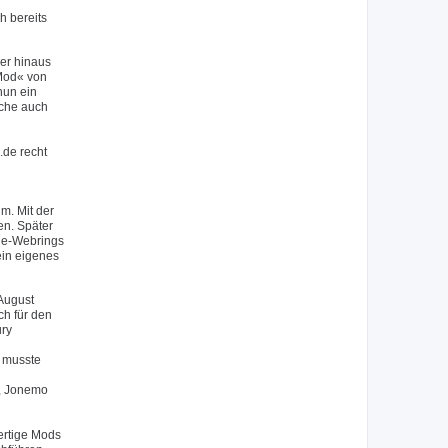
h bereits
er hinaus
 Mod« von
nun ein
lche auch
.de recht
m. Mit der
en. Später
.de-Webrings
ein eigenes
August
ch für den
ury
 musste
), Jonemo
ertige Mods