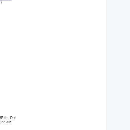
1)
BB.de. Der
 und ein