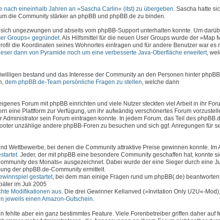
 nach eineinhalb Jahren an »Sascha Carlin« (itst) zu übergeben
. Sascha hatte sic
, um die Community stärker an phpBB und phpBB.de zu binden.
 sich ungezwungen und abseits vom phpBB-Support unterhalten konnte. Um darüb
er Groups« gegründet
. Als Hilfsmittel für die neuen User Groups wurde der »Map
rofil die Koordinaten seines Wohnortes eintragen und für andere Benutzer war es 
ieser dann von Pyramide noch um eine verbesserte Java-Oberfläche erweitert
, we
iwilligen bestand und das Interesse der Community an den Personen hinter phpBB
n,
dem phpBB.de-Team persönliche Fragen zu stellen
, welche dann
genes Forum mit phpBB einrichten und viele Nutzer steckten viel Arbeit in ihr Foru
n eine Plattform zur Verfügung, um ihr aufwändig verschönertes Forum vorzustell
er Administrator sein Forum eintragen konnte. In jedem Forum, das Teil des phpBB
 Footer unzählige andere phpBB-Foren zu besuchen und sich ggf. Anregungen für s
d Wettbewerbe, bei denen die Community attraktive Preise gewinnen konnte. Im 
tartet
. Jeder, der mit phpBB eine besondere Community geschaffen hat, konnte si
ommunity des Monats« ausgezeichnet. Dabei wurde der eine Sieger durch eine J
ung der phpBB.de-Community ermittelt.
winnspiel gestartet
, bei dem man einige Fragen rund um phpBB(.de) beantworten
äter im Juli 2005
chte Modifikationen aus
. Die drei Gewinner Kellanved (»Invitation Only U2U«-Mod
ten jeweils einen Amazon-Gutschein
.
fehlte aber ein ganz bestimmtes Feature. Viele Forenbetreiber griffen daher auf f