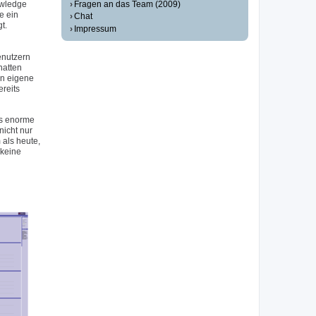
Fragen an das Team (2009)
owledge
e ein
Chat
t.
Impressum
enutzern
hatten
en eigene
reits
as enorme
icht nur
als heute,
 keine