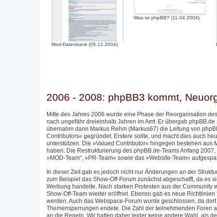
Was ist phpBB? (11.04.2004)
Mod-Datenbank (05.12.2004)
2006 - 2008: phpBB3 kommt, Neuor
Mitte des Jahres 2006 wurde eine Phase der Reorganisation des
nach ungefähr dreieinhalb Jahren im Amt. Er übergab phpBB.de
übernahm dann Markus Rehm (Markus67) die Leitung von phpBB
Contributors« gegründet. Erstere sollte, und macht dies auch h
unterstützen. Die »Valued Contributor« hingegen bestehen aus M
haben. Die Restrukturierung des phpBB.de-Teams Anfang 2007, 
»MOD-Team“, »PR-Team« sowie das »Website-Team« aufgespalte
In dieser Zeit gab es jedoch nicht nur Änderungen an der Stru
zum Beispiel das Show-Off-Forum zunächst abgeschafft, da es sic
Werbung handelte. Nach starken Protesten aus der Community w
Show-Off-Team wieder eröffnet. Ebenso gab es neue Richtlinien f
werden. Auch das Webspace-Forum wurde geschlossen, da dort im
Themensperrungen endete. Die Zahl der teilnehmenden Foren am 
an die Regeln. Wir hatten daher leider keine andere Wahl, als de