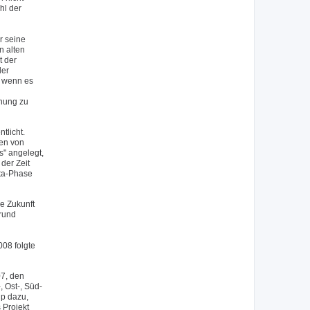
hl der
r seine
n alten
t der
der
, wenn es
inung zu
tlicht.
nen von
s" angelegt,
der Zeit
eta-Phase
e Zukunft
grund
08 folgte
07, den
 Ost-, Süd-
up dazu,
 Projekt