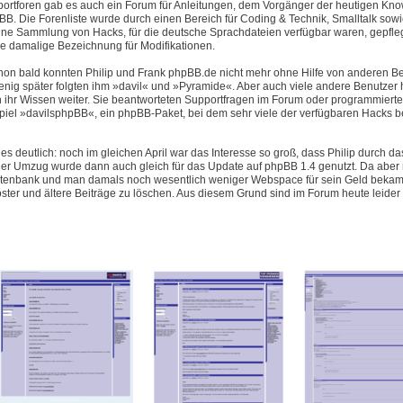
pportforen gab es auch ein Forum für Anleitungen, dem Vorgänger der heutigen Kn
B. Die Forenliste wurde durch einen Bereich für Coding & Technik, Smalltalk sowi
eine Sammlung von Hacks, für die deutsche Sprachdateien verfügbar waren, gepfleg
e damalige Bezeichnung für Modifikationen.
hon bald konnten Philip und Frank phpBB.de nicht mehr ohne Hilfe von anderen B
enig später folgten ihm »davil« und »Pyramide«. Aber auch viele andere Benutzer 
 ihr Wissen weiter. Sie beantworteten Supportfragen im Forum oder programmiert
piel »davilsphpBB«, ein phpBB-Paket, bei dem sehr viele der verfügbaren Hacks be
es deutlich: noch im gleichen April war das Interesse so groß, dass Philip durch d
 Umzug wurde dann auch gleich für das Update auf phpBB 1.4 genutzt. Da aber n
Datenbank und man damals noch wesentlich weniger Webspace für sein Geld bekam 
oster und ältere Beiträge zu löschen. Aus diesem Grund sind im Forum heute leider