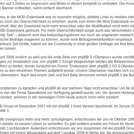
 auf 3 Zeilen zu begrenzen und Bilder in diesen komplett zu verbieten. Die Anza
te Banner enthielten, nahm einfach überhand.
ures: in der MOD-Datenbank war es nunmehr möglich, defekte Links zu melden ode
u noch die Übersichtlichkeit zu erhöhen, wurde zum einen die Mod-Datenbank vo
olt. War der Download nicht mehr erreichbar oder die Modifikation nicht mehr mi
OD-Datenbank gelöscht. Für mehr Übersichtlichkeit sorgte auch das Verschieben 
y Talk" – dadurch wird das Ankündigungsforum nur noch als ungelesen markiert
tische Beiträge reagieren zu können, wurde eine Betragsmeldefunktion eingebaut.
ehbare Zeit rückte, haben wir die Community in einer großen Umfrage um Ihre Me
en lassen.
uni 2006 endlich so weit und die erste Beta von phpBB 3 »Olympus« wurde veröffen
agen zur Installation usw. von phpBB 3. Einige Wagemutige setzten die Betaversio
tform zu bieten, wurde zunächst ein Forum "Diskussion über phpBB 2.0/3.0 Olympu
ren zu den einzelnen Themen aufgeteilt wurde. Unsere Übersetzer machten sich zu 
übersetzen. Nach fast einem Jahr und fünf Beta-Versionen verließ phpBB 3 die B
erproblemen zu kämpfen und phpBB.de war mehrere Tage nicht erreichbar. Um für di
 uns von der Firma Speedbone zur Verfügung gestellt wurde, um. Vor diesem Hinter
ründen, welches in der damaligen Form heute jedoch nicht mehr existiert.
B Group im Dezember 2007 mit der phpBB 3 Gold-Version beschenkt. Im Januar 20
pBB 3.
phpBB Usergroups mehr und mehr zurückgingen, entschlossen wir uns im Oktober 20
 wieder zu neuem Leben zu verhelfen. Es gibt seitdem jeweils ein Forum für Nord-,
 inkl. Liechtenstein. Außerdem entschlossen wir uns zusammen mit der phpBB Gro
en mit einem Messestand auf dem Linuxtag 2008 in Berlin teil. Als gesponsertes