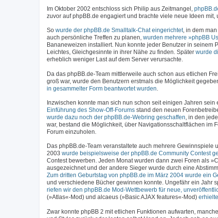
Im Oktober 2002 entschloss sich Philip aus Zeitmangel,
phpBB.de
zuvor auf phpBB.de engagiert und brachte viele neue Ideen mit
So
wurde der phpBB.de Smalltalk-Chat eingerichtet
, in dem man
auch persönliche Treffen zu planen,
wurden mehrere »phpBB Us
Bananeweizen installiert. Nun konnte jeder Benutzer in seinem P
Leichtes, Gleichgesinnte in ihrer Nähe zu finden. Später
wurde d
erheblich weniger Last auf dem Server verursachte.
Da das phpBB.de-Team mittlerweile auch schon aus etlichen Fre
groß war, wurde den Benutzern erstmals die Möglichkeit gegebe
in gesammelter Form beantwortet wurden
.
Inzwischen konnte man sich nun schon seit einigen Jahren sein ei
Einführung des Show-Off-Forums
stand den neuen Forenbetreiber
wurde dazu noch der phpBB.de-Webring geschaffen
, in den jed
war, bestand die Möglichkeit, über Navigationsschaltflächen im
Forum einzuholen.
Das phpBB.de-Team veranstaltete auch mehrere Gewinnspiele un
2003
wurde beispielsweise der phpBB.de Community Contest ges
Contest bewerben. Jeden Monat wurden dann zwei Foren als »C
ausgezeichnet und der andere Sieger wurde durch eine Abstimm
Zum dritten Geburtstag von phpBB.de im März 2004 wurde ein Ge
und verschiedene Bücher gewinnen konnte. Ungefähr ein Jahr sp
riefen wir den phpBB.de Mod-Wettbewerb für neue, unveröffentli
(»Atlas«-Mod) und alcaeus (»Basic AJAX features«-Mod)
erhiel
Zwar konnte phpBB 2 mit etlichen Funktionen aufwarten, manchen 