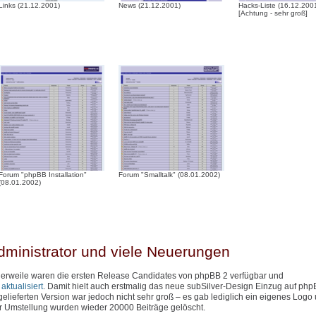
Links (21.12.2001)
News (21.12.2001)
Hacks-Liste (16.12.200
[Achtung - sehr groß]
Forum "phpBB Installation"
Forum "Smalltalk" (08.01.2002)
(08.01.2002)
dministrator und viele Neuerungen
ttlerweile waren die ersten Release Candidates von phpBB 2 verfügbar und
ktualisiert
. Damit hielt auch erstmalig das neue subSilver-Design Einzug auf php
lieferten Version war jedoch nicht sehr groß – es gab lediglich ein eigenes Logo
er Umstellung wurden wieder 20000 Beiträge gelöscht.