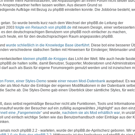
uch immer mehr Administratoren, die Anpassungen an ihrem Forum nicht selber dur
en Ansprechpartner helfen lassen wollten. Aus diesem Grund so
erledigende Aufträge mit Bezug zu phpBB einstellen konnte. Die Jobbörse besteht, 
viel getan. So wurde bereits kurz nach dem Wechsel der phpBB.de-Leitung der
April 2003
folgte ein Relaunch von phpBB.de
mit neuem Design, einer verbesserte
 es den deutschsprachigen Benutzern von phpBB noch einfacher zu machen,
e auch heute, ein für den deutschsprachigen Raum angepasstes phpBB.
 und
wurde schließlich in die Knowledge Base überführt
. Diese bot eine besserer Ü
den verschiedene statischen Seiten mit Hinweisen für Einsteiger, Webmaster und 
erentwickelten
kleinen phpBB.de-Knigges
das Licht der Welt. Wie auch heute fasste
phpBB.de halten sollte, damit Benutzer, Supporter, Moderatoren und Administrator
darf auch als Basis für eigene Forumsregeln genutzt werden und ist inzwischen 
hen Foren, einer Styles-Demo
sowie
einer neuen Mod-Datenbank
ausgebaut. Es war
der als Mod-Autor die Einträge der eigenen Modifikationen in der Datenbank selbe
die Sache ab. Die Styles-Demo gab einen Überblick über sämtliche Styles, für wel
ß, dass selbst regelmäßige Besucher nicht alle Funktionen, Tools und Information
enaufruf wurde der Besucher auf ein zufällig ausgewähltes „Highlight“ aus den ein
chnell eine „Fangemeinde“
und wurde,
nachdem sie als Mod erhältlich war
, in unzä
ell und einfach wichtige Seiten wie das Benutzerhandbuch oder Einträge aus der
inken.
- damals noch phpBB 2.2 - warteten, wurde der phpBB.de-Aprilscherz geboren. Wir 