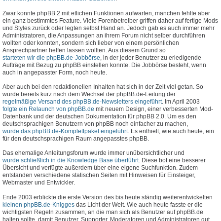
Zwar konnte phpBB 2 mit etlichen Funktionen aufwarten, manchen fehlte aber
ein ganz bestimmtes Feature. Viele Forenbetreiber griffen daher auf fertige Mods
und Styles zurück oder legten selbst Hand an. Jedoch gab es auch immer mehr
Administratoren, die Anpassungen an ihrem Forum nicht selber durchführen
wollten oder konnten, sondern sich lieber von einem persönlichen
Ansprechpartner helfen lassen wollten. Aus diesem Grund so
starteten wir die phpBB.de-Jobbörse
, in der jeder Benutzer zu erledigende
Aufträge mit Bezug zu phpBB einstellen konnte. Die Jobbörse besteht, wenn
auch in angepasster Form, noch heute.
Aber auch bei den redaktionellen Inhalten hat sich in der Zeit viel getan. So
wurde bereits kurz nach dem Wechsel der phpBB.de-Leitung der
regelmäßige Versand des phpBB.de-Newsletters eingeführt
. Im April 2003
folgte ein Relaunch von phpBB.de
mit neuem Design, einer verbesserten Mod-
Datenbank und der deutschen Dokumentation für phpBB 2.0. Um es den
deutschsprachigen Benutzern von phpBB noch einfacher zu machen,
wurde das phpBB.de-Komplettpaket eingeführt
. Es enthielt, wie auch heute, ein
für den deutschsprachigen Raum angepasstes phpBB.
Das ehemalige Anleitungsforum wurde immer unübersichtlicher und
wurde schließlich in die Knowledge Base überführt
. Diese bot eine besserer
Übersicht und verfügte außerdem über eine eigene Suchfunktion. Zudem
entstanden verschiedene statischen Seiten mit Hinweisen für Einsteiger,
Webmaster und Entwickler.
Ende 2003 erblickte die erste Version des bis heute ständig weiterentwickelten
kleinen phpBB.de-Knigges
das Licht der Welt. Wie auch heute fasste er die
wichtigsten Regeln zusammen, an die man sich als Benutzer auf phpBB.de
halten sollte, damit Benutzer, Supporter, Moderatoren und Administratoren gut