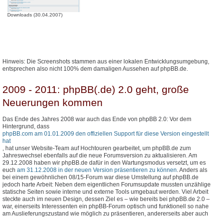
Downloads (30.04.2007)
Hinweis: Die Screenshots stammen aus einer lokalen Entwicklungsumgebung,
entsprechen also nicht 100% dem damaligen Aussehen auf phpBB.de.
2009 - 2011: phpBB(.de) 2.0 geht, große
Neuerungen kommen
Das Ende des Jahres 2008 war auch das Ende von phpBB 2.0: Vor dem
Hintergrund, dass
phpBB.com am 01.01.2009 den offiziellen Support für diese Version eingestellt
hat
, hat unser Website-Team auf Hochtouren gearbeitet, um phpBB.de zum
Jahreswechsel ebenfalls auf die neue Forumsversion zu aktualisieren. Am
29.12.2008 haben wir phpBB.de dafür in den Wartungsmodus versetzt, um es
euch
am 31.12.2008 in der neuen Version präsentieren zu können
. Anders als
bei einem gewöhnlichen 08/15-Forum war diese Umstellung auf phpBB.de
jedoch harte Arbeit: Neben dem eigentlichen Forumsupdate mussten unzählige
statische Seiten sowie interne und externe Tools umgebaut werden. Viel Arbeit
steckte auch im neuen Design, dessen Ziel es – wie bereits bei phpBB.de 2.0 –
war, einerseits Interessenten ein phpBB-Forum optisch und funktionell so nahe
am Auslieferungszustand wie möglich zu präsentieren, andererseits aber auch