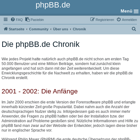
phpBB.de
Menü
FAQ
Pastebin
Registrieren
Anmelden
S
Startseite
Community
Über uns
Chronik
u
Die phpBB.de Chronik
c
h
e
Wie jedes Projekt hatte natürlich auch phpBB.de nicht schon am ersten Tag
50.000 Benutzer und eine Million Beiträge, sondern hat zunächst klein
angefangen und hat sich dann mit der Zeit weiterentwickelt. Um diese
Enwicklungsgeschichte für die Nachwelt zu erhalten, haben wir die phpBB.de
Chronik erstellt.
2001 - 2002: Die Anfänge
Im Jahr 2000 erschien die erste Version der Forensoftware phpBB und erlangte
innerhalb kürzester Zeit große Popularität. Dabei nahm auch die Anzahl der
deutschsprachigen Nutzer stetig zu. Infolgedessen gab es auch immer mehr
Anwender, die Fragen zu phpBB hatten oder bei der Installation bzw. der
Administration auf Probleme gestoßen sind. Nützliche Informationen und Hilfe zu
phpBB fand man zwar auf der Website der Entwickler, jedoch lagen diese bisher
nur in englischer Sprache vor.
Während Philip Mayer (PhilRM) die erste deutsche Übersetzung der phpBB-