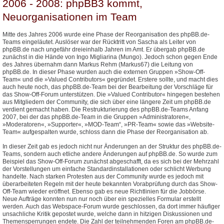
2006 - 2008: phpBB3 kommt,
Neuorganisationen im Team
Mitte des Jahres 2006 wurde eine Phase der Reorganisation des phpBB.de-
Teams eingeläutet. Auslöser war der Rücktritt von Sascha als Leiter von
phpBB.de nach ungefähr dreieinhalb Jahren im Amt. Er übergab phpBB.de
zunächst in die Hände von Ingo Migliarina (Mungo). Jedoch schon gegen Ende
des Jahres übernahm dann Markus Rehm (Markus67) die Leitung von
phpBB.de. In dieser Phase wurden auch die externen Gruppen »Show-Off-
Team« und die »Valued Contributors« gegründet. Erstere sollte, und macht dies
auch heute noch, das phpBB.de-Team bei der Bearbeitung der Vorschläge für
das Show-Off-Forum unterstützen. Die »Valued Contributor« hingegen bestehen
aus Mitgliedern der Community, die sich über eine längere Zeit um phpBB.de
verdient gemacht haben. Die Restrukturierung des phpBB.de-Teams Anfang
2007, bei der das phpBB.de-Team in die Gruppen »Administratoren«,
»Moderatoren«, »Supporter«, »MOD-Team“, »PR-Team« sowie das »Website-
Team« aufgespalten wurde, schloss dann die Phase der Reorganisation ab.
In dieser Zeit gab es jedoch nicht nur Änderungen an der Struktur des phpBB.de-
Teams, sondern auch etliche andere Änderungen auf phpBB.de. So wurde zum
Beispiel das Show-Off-Forum zunächst abgeschafft, da es sich bei der Mehrzahl
der Vorstellungen um einfache Standardinstallationen oder schlicht Werbung
handelte. Nach starken Protesten aus der Community wurde es jedoch mit
überarbeiteten Regeln mit der heute bekannten Vorabprüfung durch das Show-
Off-Team wieder eröffnet. Ebenso gab es neue Richtlinien für die Jobbörse.
Neue Aufträge konnten nun nur noch über ein spezielles Formular erstellt
werden. Auch das Webspace-Forum wurde geschlossen, da dort immer häufiger
unsachliche Kritik gepostet wurde, welche dann in hitzigen Diskussionen und
Themensperrungen endete. Die Zahl der teilnehmenden Foren am phpBB.de-