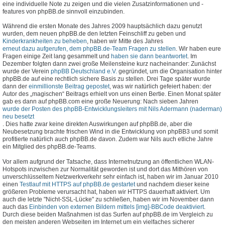
eine individuelle Note zu zeigen und die vielen Zusatzinformationen und -
features von phpBB.de sinnvoll einzubinden.
Während die ersten Monate des Jahres 2009 hauptsächlich dazu genutzt
wurden, dem neuen phpBB.de den letzten Feinschliff zu geben und
Kinderkrankheiten zu beheben
, haben wir Mitte des Jahres
erneut dazu aufgerufen, dem phpBB.de-Team Fragen zu stellen
. Wir haben eure
Fragen einige Zeit lang gesammelt und
haben sie dann beantwortet
. Im
Dezember folgten dann zwei große Meilensteine kurz nacheinander: Zunächst
wurde der Verein
phpBB Deutschland e.V.
gegründet, um die Organisation hinter
phpBB.de auf eine rechtlich sichere Basis zu stellen. Drei Tage später wurde
dann der
einmillionste Beitrag gepostet
, was wir natürlich gefeiert haben: der
Autor des „magischen“ Beitrags erhielt von uns einen Bertie. Einen Monat später
gab es dann auf phpBB.com eine große Neuerung: Nach sieben Jahren
wurde der Posten des phpBB-Entwicklungsleiters mit Nils Adermann (naderman)
neu besetzt
. Dies hatte zwar keine direkten Auswirkungen auf phpBB.de, aber die
Neubesetzung brachte frischen Wind in die Entwicklung von phpBB3 und somit
profitierte natürlich auch phpBB.de davon. Zudem war Nils auch etliche Jahre
ein Mitglied des phpBB.de-Teams.
Vor allem aufgrund der Tatsache, dass Internetnutzung an öffentlichen WLAN-
Hotspots inzwischen zur Normalität geworden ist und dort das Mithören von
unverschlüsseltem Netzwerkverkehr sehr einfach ist, haben wir im Januar 2010
einen
Testlauf mit HTTPS auf phpBB.de gestartet
und nachdem dieser keine
größeren Probleme verursacht hat, haben wir HTTPS dauerhaft aktiviert. Um
auch die letzte "Nicht-SSL-Lücke" zu schließen, haben wir im November dann
auch das
Einbinden von externen Bildern mittels [img]-BBCode deaktiviert
.
Durch diese beiden Maßnahmen ist das Surfen auf phpBB.de im Vergleich zu
den meisten anderen Webseiten im Internet um ein vielfaches sicherer