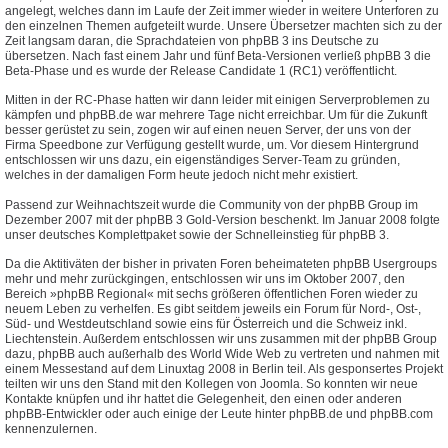
angelegt, welches dann im Laufe der Zeit immer wieder in weitere Unterforen zu
den einzelnen Themen aufgeteilt wurde. Unsere Übersetzer machten sich zu der
Zeit langsam daran, die Sprachdateien von phpBB 3 ins Deutsche zu
übersetzen. Nach fast einem Jahr und fünf Beta-Versionen verließ phpBB 3 die
Beta-Phase und es wurde der Release Candidate 1 (RC1) veröffentlicht.
Mitten in der RC-Phase hatten wir dann leider mit einigen Serverproblemen zu
kämpfen und phpBB.de war mehrere Tage nicht erreichbar. Um für die Zukunft
besser gerüstet zu sein, zogen wir auf einen neuen Server, der uns von der
Firma Speedbone zur Verfügung gestellt wurde, um. Vor diesem Hintergrund
entschlossen wir uns dazu, ein eigenständiges Server-Team zu gründen,
welches in der damaligen Form heute jedoch nicht mehr existiert.
Passend zur Weihnachtszeit wurde die Community von der phpBB Group im
Dezember 2007 mit der phpBB 3 Gold-Version beschenkt. Im Januar 2008 folgte
unser deutsches Komplettpaket sowie der Schnelleinstieg für phpBB 3.
Da die Aktitiväten der bisher in privaten Foren beheimateten phpBB Usergroups
mehr und mehr zurückgingen, entschlossen wir uns im Oktober 2007, den
Bereich »phpBB Regional« mit sechs größeren öffentlichen Foren wieder zu
neuem Leben zu verhelfen. Es gibt seitdem jeweils ein Forum für Nord-, Ost-,
Süd- und Westdeutschland sowie eins für Österreich und die Schweiz inkl.
Liechtenstein. Außerdem entschlossen wir uns zusammen mit der phpBB Group
dazu, phpBB auch außerhalb des World Wide Web zu vertreten und nahmen mit
einem Messestand auf dem Linuxtag 2008 in Berlin teil. Als gesponsertes Projekt
teilten wir uns den Stand mit den Kollegen von Joomla. So konnten wir neue
Kontakte knüpfen und ihr hattet die Gelegenheit, den einen oder anderen
phpBB-Entwickler oder auch einige der Leute hinter phpBB.de und phpBB.com
kennenzulernen.