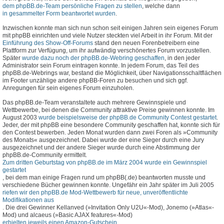
dem phpBB.de-Team persönliche Fragen zu stellen
, welche dann
in gesammelter Form beantwortet wurden
.
Inzwischen konnte man sich nun schon seit einigen Jahren sein eigenes Forum
mit phpBB einrichten und viele Nutzer steckten viel Arbeit in ihr Forum. Mit der
Einführung des Show-Off-Forums
stand den neuen Forenbetreibern eine
Plattform zur Verfügung, um ihr aufwändig verschönertes Forum vorzustellen.
Später
wurde dazu noch der phpBB.de-Webring geschaffen
, in den jeder
Administrator sein Forum eintragen konnte. In jedem Forum, das Teil des
phpBB.de-Webrings war, bestand die Möglichkeit, über Navigationsschaltflächen
im Footer unzählige andere phpBB-Foren zu besuchen und sich ggf.
Anregungen für sein eigenes Forum einzuholen.
Das phpBB.de-Team veranstaltete auch mehrere Gewinnspiele und
Wettbewerbe, bei denen die Community attraktive Preise gewinnen konnte. Im
August 2003
wurde beispielsweise der phpBB.de Community Contest gestartet
.
Jeder, der mit phpBB eine besondere Community geschaffen hat, konnte sich für
den Contest bewerben. Jeden Monat wurden dann zwei Foren als »Community
des Monats« ausgezeichnet. Dabei wurde der eine Sieger durch eine Jury
ausgezeichnet und der andere Sieger wurde durch eine Abstimmung der
phpBB.de-Community ermittelt.
Zum dritten Geburtstag von phpBB.de im März 2004 wurde ein Gewinnspiel
gestartet
, bei dem man einige Fragen rund um phpBB(.de) beantworten musste und
verschiedene Bücher gewinnen konnte. Ungefähr ein Jahr später im Juli 2005
riefen wir den phpBB.de Mod-Wettbewerb für neue, unveröffentlichte
Modifikationen aus
. Die drei Gewinner Kellanved (»Invitation Only U2U«-Mod), Jonemo (»Atlas«-
Mod) und alcaeus (»Basic AJAX features«-Mod)
erhielten jeweils einen Amazon-Gutschein
.