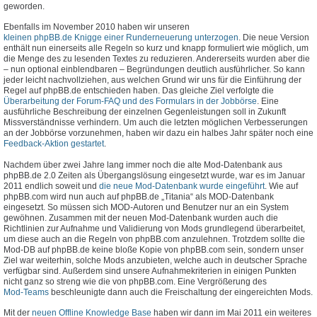
geworden.
Ebenfalls im November 2010 haben wir unseren
kleinen phpBB.de Knigge einer Runderneuerung unterzogen
. Die neue Version
enthält nun einerseits alle Regeln so kurz und knapp formuliert wie möglich, um
die Menge des zu lesenden Textes zu reduzieren. Andererseits wurden aber die
– nun optional einblendbaren – Begründungen deutlich ausführlicher. So kann
jeder leicht nachvollziehen, aus welchen Grund wir uns für die Einführung der
Regel auf phpBB.de entschieden haben. Das gleiche Ziel verfolgte die
Überarbeitung der Forum-FAQ und des Formulars in der Jobbörse
. Eine
ausführliche Beschreibung der einzelnen Gegenleistungen soll in Zukunft
Missverständnisse verhindern. Um auch die letzten möglichen Verbesserungen
an der Jobbörse vorzunehmen, haben wir dazu ein halbes Jahr später noch eine
Feedback-Aktion gestartet
.
Nachdem über zwei Jahre lang immer noch die alte Mod-Datenbank aus
phpBB.de 2.0 Zeiten als Übergangslösung eingesetzt wurde, war es im Januar
2011 endlich soweit und
die neue Mod-Datenbank wurde eingeführt
. Wie auf
phpBB.com wird nun auch auf phpBB.de „Titania“ als MOD-Datenbank
eingesetzt. So müssen sich MOD-Autoren und Benutzer nur an ein System
gewöhnen. Zusammen mit der neuen Mod-Datenbank wurden auch die
Richtlinien zur Aufnahme und Validierung von Mods grundlegend überarbeitet,
um diese auch an die Regeln von phpBB.com anzulehnen. Trotzdem sollte die
Mod-DB auf phpBB.de keine bloße Kopie von phpBB.com sein, sondern unser
Ziel war weiterhin, solche Mods anzubieten, welche auch in deutscher Sprache
verfügbar sind. Außerdem sind unsere Aufnahmekriterien in einigen Punkten
nicht ganz so streng wie die von phpBB.com. Eine Vergrößerung des
Mod-Teams
beschleunigte dann auch die Freischaltung der eingereichten Mods.
Mit der
neuen Offline Knowledge Base
haben wir dann im Mai 2011 ein weiteres