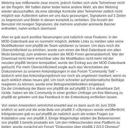
Webring war mittlerweile zwar enorm, jedoch hielten sich viele Teilnehmer nicht
an die Regeln. Wir hatten daher leider keine andere Wahl, als den Webring
wieder abzuschaffen, da eine ständige Kontrolle aller Teilnehmer zeitlich nicht
möglich war. Außerdem sahen wir uns dazu gezwungen, Signaturen auf 3 Zeilen
zu begrenzen und Bilder in diesen komplett zu verbieten. Die Anzahl der
Benutzer mit riesigen Signaturen, die mehrere und/oder animierte Banner
enthielten, nahm einfach überhand.
Aber es gab auch positive Neuerungen und natürlich neue Features: in der
MOD-Datenbank war es nunmehr möglich, defekte Links zu melden oder seine
Modifikationen vom phpBB.de-Team validieren zu lassen. Um dazu noch die
Übersichtlichkeit zu erhöhen, wurde zum einen die Mod-Datenbank von alten
Mods bereinigt, zum anderen wurden die MOD-Foren generalüberholt. War der
Download nicht mehr erreichbar oder die Modifikation nicht mehr mit der
neusten phpBB-Version kompatibel, wurde der Eintrag aus der MOD-Datenbank
gelöscht. Für mehr Übersichtlichkeit sorgte auch das Verschieben der
Diskussionen zu unseren Ankündigungen in das Forum "Community Talk" –
dadurch wird das Ankündigungsforum nur noch als ungelesen markiert, wenn es
auch wirklich etwas neues gibt. Um noch schneller auf problematische Beiträge
reagieren zu können, wurde eine Betragsmeldefunktion eingebaut.
Da die Umstellung der Basis von phpBB.de auf phpBB 3.0 in absehbare Zeit
rückte, haben wir die Community in einer großen Umfrage um Ihre Meinung zu
phpBB.de gebeten und das Feedback in die Entwicklung einfließen lassen.
Von vielen Anwendern sehnlichst erwartet war es dann auch im Juni 2006
endlich so weit und die erste Beta von phpBB 3 »Olympus« wurde veröffentlicht.
Infolgedessen gab es auf phpBB.de natürlich auch die ersten Fragen zur
Installation usw. von phpBB 3. Einige Wagemutige setzten die Betaversionen
von phpBB 3 bereits produktiv ein. Um den Hilfesuchenden eine Plattform zu
bieten, wurde zunächst ein Forum "Diskussion über phpBB 2.0/3.0 Olympus"