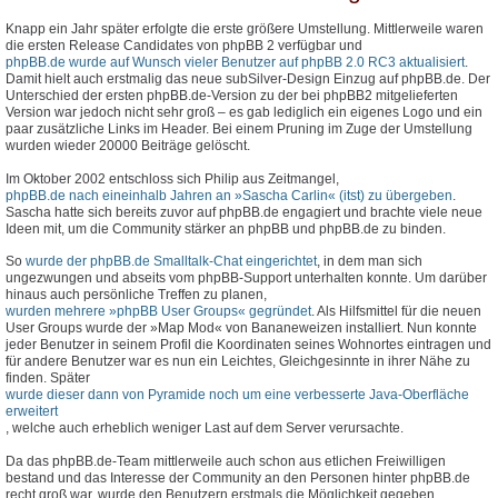
Knapp ein Jahr später erfolgte die erste größere Umstellung. Mittlerweile waren
die ersten Release Candidates von phpBB 2 verfügbar und
phpBB.de wurde auf Wunsch vieler Benutzer auf phpBB 2.0 RC3 aktualisiert
.
Damit hielt auch erstmalig das neue subSilver-Design Einzug auf phpBB.de. Der
Unterschied der ersten phpBB.de-Version zu der bei phpBB2 mitgelieferten
Version war jedoch nicht sehr groß – es gab lediglich ein eigenes Logo und ein
paar zusätzliche Links im Header. Bei einem Pruning im Zuge der Umstellung
wurden wieder 20000 Beiträge gelöscht.
Im Oktober 2002 entschloss sich Philip aus Zeitmangel,
phpBB.de nach eineinhalb Jahren an »Sascha Carlin« (itst) zu übergeben
.
Sascha hatte sich bereits zuvor auf phpBB.de engagiert und brachte viele neue
Ideen mit, um die Community stärker an phpBB und phpBB.de zu binden.
So
wurde der phpBB.de Smalltalk-Chat eingerichtet
, in dem man sich
ungezwungen und abseits vom phpBB-Support unterhalten konnte. Um darüber
hinaus auch persönliche Treffen zu planen,
wurden mehrere »phpBB User Groups« gegründet
. Als Hilfsmittel für die neuen
User Groups wurde der »Map Mod« von Bananeweizen installiert. Nun konnte
jeder Benutzer in seinem Profil die Koordinaten seines Wohnortes eintragen und
für andere Benutzer war es nun ein Leichtes, Gleichgesinnte in ihrer Nähe zu
finden. Später
wurde dieser dann von Pyramide noch um eine verbesserte Java-Oberfläche
erweitert
, welche auch erheblich weniger Last auf dem Server verursachte.
Da das phpBB.de-Team mittlerweile auch schon aus etlichen Freiwilligen
bestand und das Interesse der Community an den Personen hinter phpBB.de
recht groß war, wurde den Benutzern erstmals die Möglichkeit gegeben,