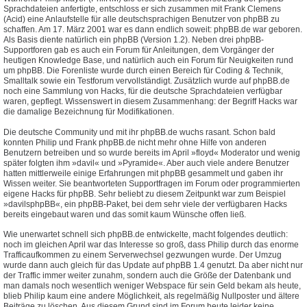
Sprachdateien anfertigte, entschloss er sich zusammen mit Frank Clemens
(Acid) eine Anlaufstelle für alle deutschsprachigen Benutzer von phpBB zu
schaffen. Am 17. März 2001 war es dann endlich soweit: phpBB.de war geboren.
Als Basis diente natürlich ein phpBB (Version 1.2). Neben drei phpBB-
Supportforen gab es auch ein Forum für Anleitungen, dem Vorgänger der
heutigen Knowledge Base, und natürlich auch ein Forum für Neuigkeiten rund
um phpBB. Die Forenliste wurde durch einen Bereich für Coding & Technik,
Smalltalk sowie ein Testforum vervollständigt. Zusätzlich wurde auf phpBB.de
noch eine Sammlung von Hacks, für die deutsche Sprachdateien verfügbar
waren, gepflegt. Wissenswert in diesem Zusammenhang: der Begriff Hacks war
die damalige Bezeichnung für Modifikationen.
Die deutsche Community und mit ihr phpBB.de wuchs rasant. Schon bald
konnten Philip und Frank phpBB.de nicht mehr ohne Hilfe von anderen
Benutzern betreiben und so wurde bereits im April »floyd« Moderator und wenig
später folgten ihm »davil« und »Pyramide«. Aber auch viele andere Benutzer
hatten mittlerweile einige Erfahrungen mit phpBB gesammelt und gaben ihr
Wissen weiter. Sie beantworteten Supportfragen im Forum oder programmierten
eigene Hacks für phpBB. Sehr beliebt zu diesem Zeitpunkt war zum Beispiel
»davilsphpBB«, ein phpBB-Paket, bei dem sehr viele der verfügbaren Hacks
bereits eingebaut waren und das somit kaum Wünsche offen ließ.
Wie unerwartet schnell sich phpBB.de entwickelte, macht folgendes deutlich:
noch im gleichen April war das Interesse so groß, dass Philip durch das enorme
Trafficaufkommen zu einem Serverwechsel gezwungen wurde. Der Umzug
wurde dann auch gleich für das Update auf phpBB 1.4 genutzt. Da aber nicht nur
der Traffic immer weiter zunahm, sondern auch die Größe der Datenbank und
man damals noch wesentlich weniger Webspace für sein Geld bekam als heute,
blieb Philip kaum eine andere Möglichkeit, als regelmäßig Nullposter und ältere
Beiträge zu löschen. Aus diesem Grund sind im Forum heute leider keine