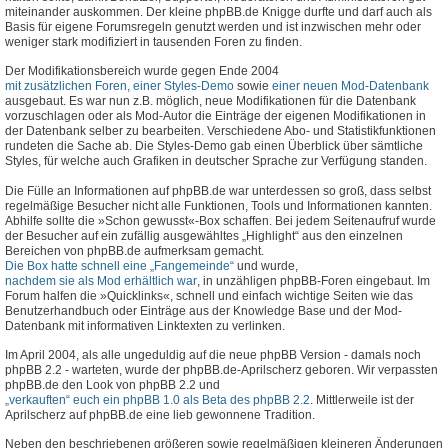
miteinander auskommen. Der kleine phpBB.de Knigge durfte und darf auch als
Basis für eigene Forumsregeln genutzt werden und ist inzwischen mehr oder
weniger stark modifiziert in tausenden Foren zu finden.
Der Modifikationsbereich wurde gegen Ende 2004
mit zusätzlichen Foren, einer Styles-Demo
sowie
einer neuen Mod-Datenbank
ausgebaut. Es war nun z.B. möglich, neue Modifikationen für die Datenbank
vorzuschlagen oder als Mod-Autor die Einträge der eigenen Modifikationen in
der Datenbank selber zu bearbeiten. Verschiedene Abo- und Statistikfunktionen
rundeten die Sache ab. Die Styles-Demo gab einen Überblick über sämtliche
Styles, für welche auch Grafiken in deutscher Sprache zur Verfügung standen.
Die Fülle an Informationen auf phpBB.de war unterdessen so groß, dass selbst
regelmäßige Besucher nicht alle Funktionen, Tools und Informationen kannten.
Abhilfe sollte die »Schon gewusst«-Box schaffen. Bei jedem Seitenaufruf wurde
der Besucher auf ein zufällig ausgewähltes „Highlight“ aus den einzelnen
Bereichen von phpBB.de aufmerksam gemacht.
Die Box hatte schnell eine „Fangemeinde“
und wurde,
nachdem sie als Mod erhältlich war
, in unzähligen phpBB-Foren eingebaut. Im
Forum halfen die »Quicklinks«, schnell und einfach wichtige Seiten wie das
Benutzerhandbuch oder Einträge aus der Knowledge Base und der Mod-
Datenbank mit informativen Linktexten zu verlinken.
Im April 2004, als alle ungeduldig auf die neue phpBB Version - damals noch
phpBB 2.2 - warteten, wurde der phpBB.de-Aprilscherz geboren. Wir verpassten
phpBB.de den Look von phpBB 2.2 und
„verkauften“ euch ein phpBB 1.0 als Beta des phpBB 2.2
. Mittlerweile ist der
Aprilscherz auf phpBB.de eine lieb gewonnene Tradition.
Neben den beschriebenen größeren sowie regelmäßigen kleineren Änderungen