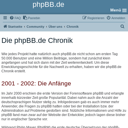
phpBB.de
Menü
FAQ
Pastebin
Registrieren
Anmelden
S
Startseite
Community
Über uns
Chronik
u
Die phpBB.de Chronik
c
h
e
Wie jedes Projekt hatte natürlich auch phpBB.de nicht schon am ersten Tag
50.000 Benutzer und eine Million Beiträge, sondern hat zunächst klein
angefangen und hat sich dann mit der Zeit weiterentwickelt. Um diese
Enwicklungsgeschichte für die Nachwelt zu erhalten, haben wir die phpBB.de
Chronik erstellt.
2001 - 2002: Die Anfänge
Im Jahr 2000 erschien die erste Version der Forensoftware phpBB und erlangte
innerhalb kürzester Zeit große Popularität. Dabei nahm auch die Anzahl der
deutschsprachigen Nutzer stetig zu. Infolgedessen gab es auch immer mehr
Anwender, die Fragen zu phpBB hatten oder bei der Installation bzw. der
Administration auf Probleme gestoßen sind. Nützliche Informationen und Hilfe zu
phpBB fand man zwar auf der Website der Entwickler, jedoch lagen diese bisher
nur in englischer Sprache vor.
Während Philip Mayer (PhilRM) die erste deutsche Übersetzung der phpBB-