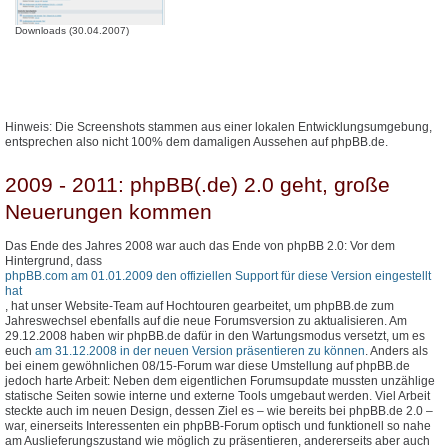
Downloads (30.04.2007)
Hinweis: Die Screenshots stammen aus einer lokalen Entwicklungsumgebung,
entsprechen also nicht 100% dem damaligen Aussehen auf phpBB.de.
2009 - 2011: phpBB(.de) 2.0 geht, große
Neuerungen kommen
Das Ende des Jahres 2008 war auch das Ende von phpBB 2.0: Vor dem
Hintergrund, dass
phpBB.com am 01.01.2009 den offiziellen Support für diese Version eingestellt
hat
, hat unser Website-Team auf Hochtouren gearbeitet, um phpBB.de zum
Jahreswechsel ebenfalls auf die neue Forumsversion zu aktualisieren. Am
29.12.2008 haben wir phpBB.de dafür in den Wartungsmodus versetzt, um es
euch
am 31.12.2008 in der neuen Version präsentieren zu können
. Anders als
bei einem gewöhnlichen 08/15-Forum war diese Umstellung auf phpBB.de
jedoch harte Arbeit: Neben dem eigentlichen Forumsupdate mussten unzählige
statische Seiten sowie interne und externe Tools umgebaut werden. Viel Arbeit
steckte auch im neuen Design, dessen Ziel es – wie bereits bei phpBB.de 2.0 –
war, einerseits Interessenten ein phpBB-Forum optisch und funktionell so nahe
am Auslieferungszustand wie möglich zu präsentieren, andererseits aber auch