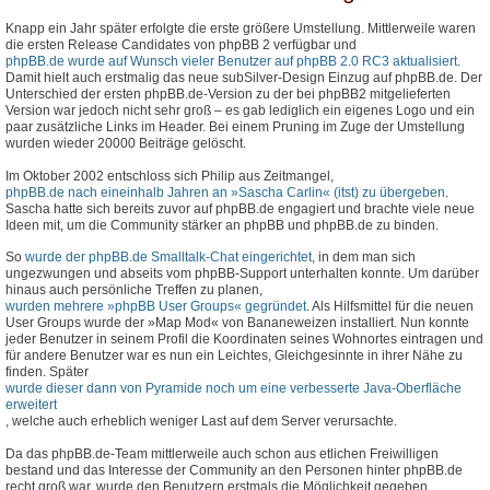
Knapp ein Jahr später erfolgte die erste größere Umstellung. Mittlerweile waren
die ersten Release Candidates von phpBB 2 verfügbar und
phpBB.de wurde auf Wunsch vieler Benutzer auf phpBB 2.0 RC3 aktualisiert
.
Damit hielt auch erstmalig das neue subSilver-Design Einzug auf phpBB.de. Der
Unterschied der ersten phpBB.de-Version zu der bei phpBB2 mitgelieferten
Version war jedoch nicht sehr groß – es gab lediglich ein eigenes Logo und ein
paar zusätzliche Links im Header. Bei einem Pruning im Zuge der Umstellung
wurden wieder 20000 Beiträge gelöscht.
Im Oktober 2002 entschloss sich Philip aus Zeitmangel,
phpBB.de nach eineinhalb Jahren an »Sascha Carlin« (itst) zu übergeben
.
Sascha hatte sich bereits zuvor auf phpBB.de engagiert und brachte viele neue
Ideen mit, um die Community stärker an phpBB und phpBB.de zu binden.
So
wurde der phpBB.de Smalltalk-Chat eingerichtet
, in dem man sich
ungezwungen und abseits vom phpBB-Support unterhalten konnte. Um darüber
hinaus auch persönliche Treffen zu planen,
wurden mehrere »phpBB User Groups« gegründet
. Als Hilfsmittel für die neuen
User Groups wurde der »Map Mod« von Bananeweizen installiert. Nun konnte
jeder Benutzer in seinem Profil die Koordinaten seines Wohnortes eintragen und
für andere Benutzer war es nun ein Leichtes, Gleichgesinnte in ihrer Nähe zu
finden. Später
wurde dieser dann von Pyramide noch um eine verbesserte Java-Oberfläche
erweitert
, welche auch erheblich weniger Last auf dem Server verursachte.
Da das phpBB.de-Team mittlerweile auch schon aus etlichen Freiwilligen
bestand und das Interesse der Community an den Personen hinter phpBB.de
recht groß war, wurde den Benutzern erstmals die Möglichkeit gegeben,