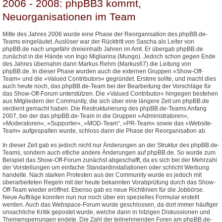
2006 - 2008: phpBB3 kommt,
Neuorganisationen im Team
Mitte des Jahres 2006 wurde eine Phase der Reorganisation des phpBB.de-
Teams eingeläutet. Auslöser war der Rücktritt von Sascha als Leiter von
phpBB.de nach ungefähr dreieinhalb Jahren im Amt. Er übergab phpBB.de
zunächst in die Hände von Ingo Migliarina (Mungo). Jedoch schon gegen Ende
des Jahres übernahm dann Markus Rehm (Markus67) die Leitung von
phpBB.de. In dieser Phase wurden auch die externen Gruppen »Show-Off-
Team« und die »Valued Contributors« gegründet. Erstere sollte, und macht dies
auch heute noch, das phpBB.de-Team bei der Bearbeitung der Vorschläge für
das Show-Off-Forum unterstützen. Die »Valued Contributor« hingegen bestehen
aus Mitgliedern der Community, die sich über eine längere Zeit um phpBB.de
verdient gemacht haben. Die Restrukturierung des phpBB.de-Teams Anfang
2007, bei der das phpBB.de-Team in die Gruppen »Administratoren«,
»Moderatoren«, »Supporter«, »MOD-Team“, »PR-Team« sowie das »Website-
Team« aufgespalten wurde, schloss dann die Phase der Reorganisation ab.
In dieser Zeit gab es jedoch nicht nur Änderungen an der Struktur des phpBB.de-
Teams, sondern auch etliche andere Änderungen auf phpBB.de. So wurde zum
Beispiel das Show-Off-Forum zunächst abgeschafft, da es sich bei der Mehrzahl
der Vorstellungen um einfache Standardinstallationen oder schlicht Werbung
handelte. Nach starken Protesten aus der Community wurde es jedoch mit
überarbeiteten Regeln mit der heute bekannten Vorabprüfung durch das Show-
Off-Team wieder eröffnet. Ebenso gab es neue Richtlinien für die Jobbörse.
Neue Aufträge konnten nun nur noch über ein spezielles Formular erstellt
werden. Auch das Webspace-Forum wurde geschlossen, da dort immer häufiger
unsachliche Kritik gepostet wurde, welche dann in hitzigen Diskussionen und
Themensperrungen endete. Die Zahl der teilnehmenden Foren am phpBB.de-