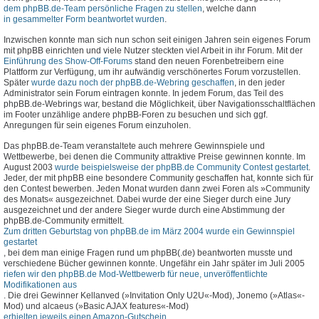
dem phpBB.de-Team persönliche Fragen zu stellen
, welche dann
in gesammelter Form beantwortet wurden
.
Inzwischen konnte man sich nun schon seit einigen Jahren sein eigenes Forum
mit phpBB einrichten und viele Nutzer steckten viel Arbeit in ihr Forum. Mit der
Einführung des Show-Off-Forums
stand den neuen Forenbetreibern eine
Plattform zur Verfügung, um ihr aufwändig verschönertes Forum vorzustellen.
Später
wurde dazu noch der phpBB.de-Webring geschaffen
, in den jeder
Administrator sein Forum eintragen konnte. In jedem Forum, das Teil des
phpBB.de-Webrings war, bestand die Möglichkeit, über Navigationsschaltflächen
im Footer unzählige andere phpBB-Foren zu besuchen und sich ggf.
Anregungen für sein eigenes Forum einzuholen.
Das phpBB.de-Team veranstaltete auch mehrere Gewinnspiele und
Wettbewerbe, bei denen die Community attraktive Preise gewinnen konnte. Im
August 2003
wurde beispielsweise der phpBB.de Community Contest gestartet
.
Jeder, der mit phpBB eine besondere Community geschaffen hat, konnte sich für
den Contest bewerben. Jeden Monat wurden dann zwei Foren als »Community
des Monats« ausgezeichnet. Dabei wurde der eine Sieger durch eine Jury
ausgezeichnet und der andere Sieger wurde durch eine Abstimmung der
phpBB.de-Community ermittelt.
Zum dritten Geburtstag von phpBB.de im März 2004 wurde ein Gewinnspiel
gestartet
, bei dem man einige Fragen rund um phpBB(.de) beantworten musste und
verschiedene Bücher gewinnen konnte. Ungefähr ein Jahr später im Juli 2005
riefen wir den phpBB.de Mod-Wettbewerb für neue, unveröffentlichte
Modifikationen aus
. Die drei Gewinner Kellanved (»Invitation Only U2U«-Mod), Jonemo (»Atlas«-
Mod) und alcaeus (»Basic AJAX features«-Mod)
erhielten jeweils einen Amazon-Gutschein
.