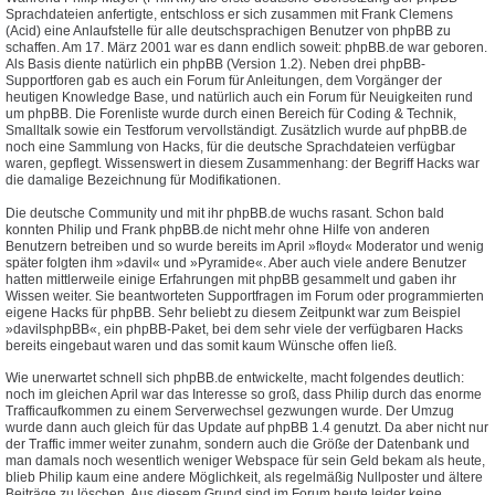
Sprachdateien anfertigte, entschloss er sich zusammen mit Frank Clemens
(Acid) eine Anlaufstelle für alle deutschsprachigen Benutzer von phpBB zu
schaffen. Am 17. März 2001 war es dann endlich soweit: phpBB.de war geboren.
Als Basis diente natürlich ein phpBB (Version 1.2). Neben drei phpBB-
Supportforen gab es auch ein Forum für Anleitungen, dem Vorgänger der
heutigen Knowledge Base, und natürlich auch ein Forum für Neuigkeiten rund
um phpBB. Die Forenliste wurde durch einen Bereich für Coding & Technik,
Smalltalk sowie ein Testforum vervollständigt. Zusätzlich wurde auf phpBB.de
noch eine Sammlung von Hacks, für die deutsche Sprachdateien verfügbar
waren, gepflegt. Wissenswert in diesem Zusammenhang: der Begriff Hacks war
die damalige Bezeichnung für Modifikationen.
Die deutsche Community und mit ihr phpBB.de wuchs rasant. Schon bald
konnten Philip und Frank phpBB.de nicht mehr ohne Hilfe von anderen
Benutzern betreiben und so wurde bereits im April »floyd« Moderator und wenig
später folgten ihm »davil« und »Pyramide«. Aber auch viele andere Benutzer
hatten mittlerweile einige Erfahrungen mit phpBB gesammelt und gaben ihr
Wissen weiter. Sie beantworteten Supportfragen im Forum oder programmierten
eigene Hacks für phpBB. Sehr beliebt zu diesem Zeitpunkt war zum Beispiel
»davilsphpBB«, ein phpBB-Paket, bei dem sehr viele der verfügbaren Hacks
bereits eingebaut waren und das somit kaum Wünsche offen ließ.
Wie unerwartet schnell sich phpBB.de entwickelte, macht folgendes deutlich:
noch im gleichen April war das Interesse so groß, dass Philip durch das enorme
Trafficaufkommen zu einem Serverwechsel gezwungen wurde. Der Umzug
wurde dann auch gleich für das Update auf phpBB 1.4 genutzt. Da aber nicht nur
der Traffic immer weiter zunahm, sondern auch die Größe der Datenbank und
man damals noch wesentlich weniger Webspace für sein Geld bekam als heute,
blieb Philip kaum eine andere Möglichkeit, als regelmäßig Nullposter und ältere
Beiträge zu löschen. Aus diesem Grund sind im Forum heute leider keine