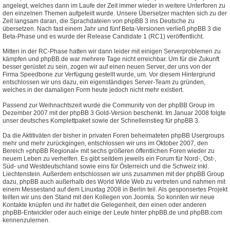
angelegt, welches dann im Laufe der Zeit immer wieder in weitere Unterforen zu
den einzelnen Themen aufgeteilt wurde. Unsere Übersetzer machten sich zu der
Zeit langsam daran, die Sprachdateien von phpBB 3 ins Deutsche zu
übersetzen. Nach fast einem Jahr und fünf Beta-Versionen verließ phpBB 3 die
Beta-Phase und es wurde der Release Candidate 1 (RC1) veröffentlicht.
Mitten in der RC-Phase hatten wir dann leider mit einigen Serverproblemen zu
kämpfen und phpBB.de war mehrere Tage nicht erreichbar. Um für die Zukunft
besser gerüstet zu sein, zogen wir auf einen neuen Server, der uns von der
Firma Speedbone zur Verfügung gestellt wurde, um. Vor diesem Hintergrund
entschlossen wir uns dazu, ein eigenständiges Server-Team zu gründen,
welches in der damaligen Form heute jedoch nicht mehr existiert.
Passend zur Weihnachtszeit wurde die Community von der phpBB Group im
Dezember 2007 mit der phpBB 3 Gold-Version beschenkt. Im Januar 2008 folgte
unser deutsches Komplettpaket sowie der Schnelleinstieg für phpBB 3.
Da die Aktitiväten der bisher in privaten Foren beheimateten phpBB Usergroups
mehr und mehr zurückgingen, entschlossen wir uns im Oktober 2007, den
Bereich »phpBB Regional« mit sechs größeren öffentlichen Foren wieder zu
neuem Leben zu verhelfen. Es gibt seitdem jeweils ein Forum für Nord-, Ost-,
Süd- und Westdeutschland sowie eins für Österreich und die Schweiz inkl.
Liechtenstein. Außerdem entschlossen wir uns zusammen mit der phpBB Group
dazu, phpBB auch außerhalb des World Wide Web zu vertreten und nahmen mit
einem Messestand auf dem Linuxtag 2008 in Berlin teil. Als gesponsertes Projekt
teilten wir uns den Stand mit den Kollegen von Joomla. So konnten wir neue
Kontakte knüpfen und ihr hattet die Gelegenheit, den einen oder anderen
phpBB-Entwickler oder auch einige der Leute hinter phpBB.de und phpBB.com
kennenzulernen.