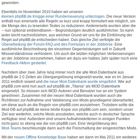
geworden.
Ebenfalls im November 2010 haben wir unseren
kleinen phpBB.de Knigge einer Runderneuerung unterzogen
. Die neue Version
enthält nun einerseits alle Regeln so kurz und knapp formuliert wie möglich, um
die Menge des zu lesenden Textes zu reduzieren. Andererseits wurden aber die
– nun optional einblendbaren – Begründungen deutlich ausführlicher. So kann
jeder leicht nachvollziehen, aus welchen Grund wir uns für die Einführung der
Regel auf phpBB.de entschieden haben. Das gleiche Ziel verfolgte die
Überarbeitung der Forum-FAQ und des Formulars in der Jobbörse
. Eine
ausführliche Beschreibung der einzelnen Gegenleistungen soll in Zukunft
Missverständnisse verhindern. Um auch die letzten möglichen Verbesserungen
an der Jobbörse vorzunehmen, haben wir dazu ein halbes Jahr später noch eine
Feedback-Aktion gestartet
.
Nachdem über zwei Jahre lang immer noch die alte Mod-Datenbank aus
phpBB.de 2.0 Zeiten als Übergangslösung eingesetzt wurde, war es im Januar
2011 endlich soweit und
die neue Mod-Datenbank wurde eingeführt
. Wie auf
phpBB.com wird nun auch auf phpBB.de „Titania“ als MOD-Datenbank
eingesetzt. So müssen sich MOD-Autoren und Benutzer nur an ein System
gewöhnen. Zusammen mit der neuen Mod-Datenbank wurden auch die
Richtlinien zur Aufnahme und Validierung von Mods grundlegend überarbeitet,
um diese auch an die Regeln von phpBB.com anzulehnen. Trotzdem sollte die
Mod-DB auf phpBB.de keine bloße Kopie von phpBB.com sein, sondern unser
Ziel war weiterhin, solche Mods anzubieten, welche auch in deutscher Sprache
verfügbar sind. Außerdem sind unsere Aufnahmekriterien in einigen Punkten
nicht ganz so streng wie die von phpBB.com. Eine Vergrößerung des
Mod-Teams
beschleunigte dann auch die Freischaltung der eingereichten Mods.
Mit der
neuen Offline Knowledge Base
haben wir dann im Mai 2011 ein weiteres