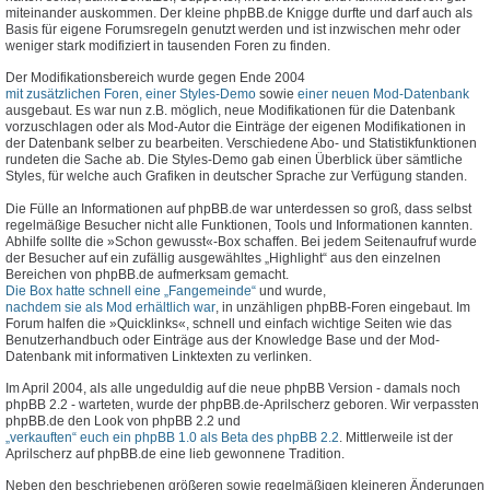
miteinander auskommen. Der kleine phpBB.de Knigge durfte und darf auch als
Basis für eigene Forumsregeln genutzt werden und ist inzwischen mehr oder
weniger stark modifiziert in tausenden Foren zu finden.
Der Modifikationsbereich wurde gegen Ende 2004
mit zusätzlichen Foren, einer Styles-Demo
sowie
einer neuen Mod-Datenbank
ausgebaut. Es war nun z.B. möglich, neue Modifikationen für die Datenbank
vorzuschlagen oder als Mod-Autor die Einträge der eigenen Modifikationen in
der Datenbank selber zu bearbeiten. Verschiedene Abo- und Statistikfunktionen
rundeten die Sache ab. Die Styles-Demo gab einen Überblick über sämtliche
Styles, für welche auch Grafiken in deutscher Sprache zur Verfügung standen.
Die Fülle an Informationen auf phpBB.de war unterdessen so groß, dass selbst
regelmäßige Besucher nicht alle Funktionen, Tools und Informationen kannten.
Abhilfe sollte die »Schon gewusst«-Box schaffen. Bei jedem Seitenaufruf wurde
der Besucher auf ein zufällig ausgewähltes „Highlight“ aus den einzelnen
Bereichen von phpBB.de aufmerksam gemacht.
Die Box hatte schnell eine „Fangemeinde“
und wurde,
nachdem sie als Mod erhältlich war
, in unzähligen phpBB-Foren eingebaut. Im
Forum halfen die »Quicklinks«, schnell und einfach wichtige Seiten wie das
Benutzerhandbuch oder Einträge aus der Knowledge Base und der Mod-
Datenbank mit informativen Linktexten zu verlinken.
Im April 2004, als alle ungeduldig auf die neue phpBB Version - damals noch
phpBB 2.2 - warteten, wurde der phpBB.de-Aprilscherz geboren. Wir verpassten
phpBB.de den Look von phpBB 2.2 und
„verkauften“ euch ein phpBB 1.0 als Beta des phpBB 2.2
. Mittlerweile ist der
Aprilscherz auf phpBB.de eine lieb gewonnene Tradition.
Neben den beschriebenen größeren sowie regelmäßigen kleineren Änderungen