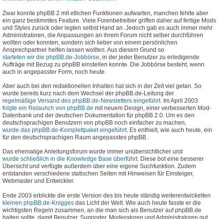
Zwar konnte phpBB 2 mit etlichen Funktionen aufwarten, manchen fehlte aber
ein ganz bestimmtes Feature. Viele Forenbetreiber griffen daher auf fertige Mods
und Styles zurück oder legten selbst Hand an. Jedoch gab es auch immer mehr
Administratoren, die Anpassungen an ihrem Forum nicht selber durchführen
wollten oder konnten, sondern sich lieber von einem persönlichen
Ansprechpartner helfen lassen wollten. Aus diesem Grund so
starteten wir die phpBB.de-Jobbörse
, in der jeder Benutzer zu erledigende
Aufträge mit Bezug zu phpBB einstellen konnte. Die Jobbörse besteht, wenn
auch in angepasster Form, noch heute.
Aber auch bei den redaktionellen Inhalten hat sich in der Zeit viel getan. So
wurde bereits kurz nach dem Wechsel der phpBB.de-Leitung der
regelmäßige Versand des phpBB.de-Newsletters eingeführt
. Im April 2003
folgte ein Relaunch von phpBB.de
mit neuem Design, einer verbesserten Mod-
Datenbank und der deutschen Dokumentation für phpBB 2.0. Um es den
deutschsprachigen Benutzern von phpBB noch einfacher zu machen,
wurde das phpBB.de-Komplettpaket eingeführt
. Es enthielt, wie auch heute, ein
für den deutschsprachigen Raum angepasstes phpBB.
Das ehemalige Anleitungsforum wurde immer unübersichtlicher und
wurde schließlich in die Knowledge Base überführt
. Diese bot eine besserer
Übersicht und verfügte außerdem über eine eigene Suchfunktion. Zudem
entstanden verschiedene statischen Seiten mit Hinweisen für Einsteiger,
Webmaster und Entwickler.
Ende 2003 erblickte die erste Version des bis heute ständig weiterentwickelten
kleinen phpBB.de-Knigges
das Licht der Welt. Wie auch heute fasste er die
wichtigsten Regeln zusammen, an die man sich als Benutzer auf phpBB.de
halten sollte, damit Benutzer, Supporter, Moderatoren und Administratoren gut