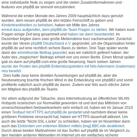
eine individuelle Note zu zeigen und die vielen Zusatzinformationen und -
features von phpBB.de sinnvoll einzubinden.
Während die ersten Monate des Jahres 2009 hauptsächlich dazu genutzt
wurden, dem neuen phpBB.de den letzten Feinschliff zu geben und
Kinderkrankheiten zu beheben
, haben wir Mitte des Jahres
erneut dazu aufgerufen, dem phpBB.de-Team Fragen zu stellen
. Wir haben eure
Fragen einige Zeit lang gesammelt und
haben sie dann beantwortet
. Im
Dezember folgten dann zwei große Meilensteine kurz nacheinander: Zunächst
wurde der Verein
phpBB Deutschland e.V.
gegründet, um die Organisation hinter
phpBB.de auf eine rechtlich sichere Basis zu stellen. Drei Tage später wurde
dann der
einmillionste Beitrag gepostet
, was wir natürlich gefeiert haben: der
Autor des „magischen“ Beitrags erhielt von uns einen Bertie. Einen Monat später
gab es dann auf phpBB.com eine große Neuerung: Nach sieben Jahren
wurde der Posten des phpBB-Entwicklungsleiters mit Nils Adermann (naderman)
neu besetzt
. Dies hatte zwar keine direkten Auswirkungen auf phpBB.de, aber die
Neubesetzung brachte frischen Wind in die Entwicklung von phpBB3 und somit
profitierte natürlich auch phpBB.de davon. Zudem war Nils auch etliche Jahre
ein Mitglied des phpBB.de-Teams.
Vor allem aufgrund der Tatsache, dass Internetnutzung an öffentlichen WLAN-
Hotspots inzwischen zur Normalität geworden ist und dort das Mithören von
unverschlüsseltem Netzwerkverkehr sehr einfach ist, haben wir im Januar 2010
einen
Testlauf mit HTTPS auf phpBB.de gestartet
und nachdem dieser keine
größeren Probleme verursacht hat, haben wir HTTPS dauerhaft aktiviert. Um
auch die letzte "Nicht-SSL-Lücke" zu schließen, haben wir im November dann
auch das
Einbinden von externen Bildern mittels [img]-BBCode deaktiviert
.
Durch diese beiden Maßnahmen ist das Surfen auf phpBB.de im Vergleich zu
den meisten anderen Webseiten im Internet um ein vielfaches sicherer