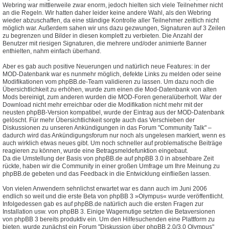
Webring war mittlerweile zwar enorm, jedoch hielten sich viele Teilnehmer nicht
an die Regeln. Wir hatten daher leider keine andere Wahl, als den Webring
wieder abzuschaffen, da eine ständige Kontrolle aller Teilnehmer zeitlich nicht
möglich war. Außerdem sahen wir uns dazu gezwungen, Signaturen auf 3 Zeilen
zu begrenzen und Bilder in diesen komplett zu verbieten. Die Anzahl der
Benutzer mit riesigen Signaturen, die mehrere und/oder animierte Banner
enthielten, nahm einfach überhand.
Aber es gab auch positive Neuerungen und natürlich neue Features: in der
MOD-Datenbank war es nunmehr möglich, defekte Links zu melden oder seine
Modifikationen vom phpBB.de-Team validieren zu lassen. Um dazu noch die
Übersichtlichkeit zu erhöhen, wurde zum einen die Mod-Datenbank von alten
Mods bereinigt, zum anderen wurden die MOD-Foren generalüberholt. War der
Download nicht mehr erreichbar oder die Modifikation nicht mehr mit der
neusten phpBB-Version kompatibel, wurde der Eintrag aus der MOD-Datenbank
gelöscht. Für mehr Übersichtlichkeit sorgte auch das Verschieben der
Diskussionen zu unseren Ankündigungen in das Forum "Community Talk" –
dadurch wird das Ankündigungsforum nur noch als ungelesen markiert, wenn es
auch wirklich etwas neues gibt. Um noch schneller auf problematische Beiträge
reagieren zu können, wurde eine Betragsmeldefunktion eingebaut.
Da die Umstellung der Basis von phpBB.de auf phpBB 3.0 in absehbare Zeit
rückte, haben wir die Community in einer großen Umfrage um Ihre Meinung zu
phpBB.de gebeten und das Feedback in die Entwicklung einfließen lassen.
Von vielen Anwendern sehnlichst erwartet war es dann auch im Juni 2006
endlich so weit und die erste Beta von phpBB 3 »Olympus« wurde veröffentlicht.
Infolgedessen gab es auf phpBB.de natürlich auch die ersten Fragen zur
Installation usw. von phpBB 3. Einige Wagemutige setzten die Betaversionen
von phpBB 3 bereits produktiv ein. Um den Hilfesuchenden eine Plattform zu
bieten, wurde zunächst ein Forum "Diskussion über phpBB 2.0/3.0 Olympus"