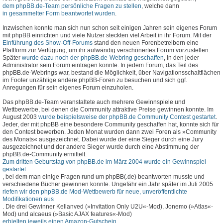
dem phpBB.de-Team persönliche Fragen zu stellen
, welche dann
in gesammelter Form beantwortet wurden
.
Inzwischen konnte man sich nun schon seit einigen Jahren sein eigenes Forum
mit phpBB einrichten und viele Nutzer steckten viel Arbeit in ihr Forum. Mit der
Einführung des Show-Off-Forums
stand den neuen Forenbetreibern eine
Plattform zur Verfügung, um ihr aufwändig verschönertes Forum vorzustellen.
Später
wurde dazu noch der phpBB.de-Webring geschaffen
, in den jeder
Administrator sein Forum eintragen konnte. In jedem Forum, das Teil des
phpBB.de-Webrings war, bestand die Möglichkeit, über Navigationsschaltflächen
im Footer unzählige andere phpBB-Foren zu besuchen und sich ggf.
Anregungen für sein eigenes Forum einzuholen.
Das phpBB.de-Team veranstaltete auch mehrere Gewinnspiele und
Wettbewerbe, bei denen die Community attraktive Preise gewinnen konnte. Im
August 2003
wurde beispielsweise der phpBB.de Community Contest gestartet
.
Jeder, der mit phpBB eine besondere Community geschaffen hat, konnte sich für
den Contest bewerben. Jeden Monat wurden dann zwei Foren als »Community
des Monats« ausgezeichnet. Dabei wurde der eine Sieger durch eine Jury
ausgezeichnet und der andere Sieger wurde durch eine Abstimmung der
phpBB.de-Community ermittelt.
Zum dritten Geburtstag von phpBB.de im März 2004 wurde ein Gewinnspiel
gestartet
, bei dem man einige Fragen rund um phpBB(.de) beantworten musste und
verschiedene Bücher gewinnen konnte. Ungefähr ein Jahr später im Juli 2005
riefen wir den phpBB.de Mod-Wettbewerb für neue, unveröffentlichte
Modifikationen aus
. Die drei Gewinner Kellanved (»Invitation Only U2U«-Mod), Jonemo (»Atlas«-
Mod) und alcaeus (»Basic AJAX features«-Mod)
erhielten jeweils einen Amazon-Gutschein
.