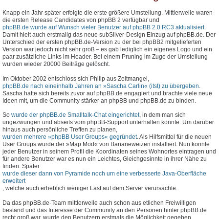
Knapp ein Jahr später erfolgte die erste größere Umstellung. Mittlerweile waren
die ersten Release Candidates von phpBB 2 verfügbar und
phpBB.de wurde auf Wunsch vieler Benutzer auf phpBB 2.0 RC3 aktualisiert
.
Damit hielt auch erstmalig das neue subSilver-Design Einzug auf phpBB.de. Der
Unterschied der ersten phpBB.de-Version zu der bei phpBB2 mitgelieferten
Version war jedoch nicht sehr groß – es gab lediglich ein eigenes Logo und ein
paar zusätzliche Links im Header. Bei einem Pruning im Zuge der Umstellung
wurden wieder 20000 Beiträge gelöscht.
Im Oktober 2002 entschloss sich Philip aus Zeitmangel,
phpBB.de nach eineinhalb Jahren an »Sascha Carlin« (itst) zu übergeben
.
Sascha hatte sich bereits zuvor auf phpBB.de engagiert und brachte viele neue
Ideen mit, um die Community stärker an phpBB und phpBB.de zu binden.
So
wurde der phpBB.de Smalltalk-Chat eingerichtet
, in dem man sich
ungezwungen und abseits vom phpBB-Support unterhalten konnte. Um darüber
hinaus auch persönliche Treffen zu planen,
wurden mehrere »phpBB User Groups« gegründet
. Als Hilfsmittel für die neuen
User Groups wurde der »Map Mod« von Bananeweizen installiert. Nun konnte
jeder Benutzer in seinem Profil die Koordinaten seines Wohnortes eintragen und
für andere Benutzer war es nun ein Leichtes, Gleichgesinnte in ihrer Nähe zu
finden. Später
wurde dieser dann von Pyramide noch um eine verbesserte Java-Oberfläche
erweitert
, welche auch erheblich weniger Last auf dem Server verursachte.
Da das phpBB.de-Team mittlerweile auch schon aus etlichen Freiwilligen
bestand und das Interesse der Community an den Personen hinter phpBB.de
recht groß war, wurde den Benutzern erstmals die Möglichkeit gegeben,