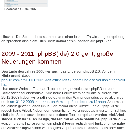
Downloads (30.04.2007)
Hinweis: Die Screenshots stammen aus einer lokalen Entwicklungsumgebung,
entsprechen also nicht 100% dem damaligen Aussehen auf phpBB.de.
2009 - 2011: phpBB(.de) 2.0 geht, große
Neuerungen kommen
Das Ende des Jahres 2008 war auch das Ende von phpBB 2.0: Vor dem
Hintergrund, dass
phpBB.com am 01.01.2009 den offiziellen Support für diese Version eingestellt
hat
, hat unser Website-Team auf Hochtouren gearbeitet, um phpBB.de zum
Jahreswechsel ebenfalls auf die neue Forumsversion zu aktualisieren. Am
29.12.2008 haben wir phpBB.de dafür in den Wartungsmodus versetzt, um es
euch
am 31.12.2008 in der neuen Version präsentieren zu können
. Anders als
bei einem gewöhnlichen 08/15-Forum war diese Umstellung auf phpBB.de
jedoch harte Arbeit: Neben dem eigentlichen Forumsupdate mussten unzählige
statische Seiten sowie interne und externe Tools umgebaut werden. Viel Arbeit
steckte auch im neuen Design, dessen Ziel es – wie bereits bei phpBB.de 2.0 –
war, einerseits Interessenten ein phpBB-Forum optisch und funktionell so nahe
am Auslieferungszustand wie möglich zu präsentieren, andererseits aber auch