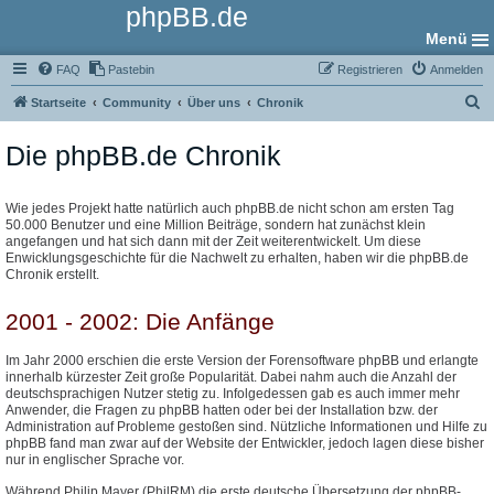
phpBB.de
Menü
FAQ
Pastebin
Registrieren
Anmelden
S
Startseite
Community
Über uns
Chronik
u
Die phpBB.de Chronik
c
h
e
Wie jedes Projekt hatte natürlich auch phpBB.de nicht schon am ersten Tag
50.000 Benutzer und eine Million Beiträge, sondern hat zunächst klein
angefangen und hat sich dann mit der Zeit weiterentwickelt. Um diese
Enwicklungsgeschichte für die Nachwelt zu erhalten, haben wir die phpBB.de
Chronik erstellt.
2001 - 2002: Die Anfänge
Im Jahr 2000 erschien die erste Version der Forensoftware phpBB und erlangte
innerhalb kürzester Zeit große Popularität. Dabei nahm auch die Anzahl der
deutschsprachigen Nutzer stetig zu. Infolgedessen gab es auch immer mehr
Anwender, die Fragen zu phpBB hatten oder bei der Installation bzw. der
Administration auf Probleme gestoßen sind. Nützliche Informationen und Hilfe zu
phpBB fand man zwar auf der Website der Entwickler, jedoch lagen diese bisher
nur in englischer Sprache vor.
Während Philip Mayer (PhilRM) die erste deutsche Übersetzung der phpBB-