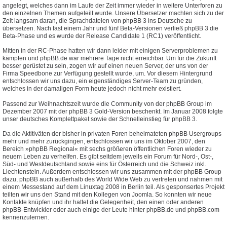
angelegt, welches dann im Laufe der Zeit immer wieder in weitere Unterforen zu
den einzelnen Themen aufgeteilt wurde. Unsere Übersetzer machten sich zu der
Zeit langsam daran, die Sprachdateien von phpBB 3 ins Deutsche zu
übersetzen. Nach fast einem Jahr und fünf Beta-Versionen verließ phpBB 3 die
Beta-Phase und es wurde der Release Candidate 1 (RC1) veröffentlicht.
Mitten in der RC-Phase hatten wir dann leider mit einigen Serverproblemen zu
kämpfen und phpBB.de war mehrere Tage nicht erreichbar. Um für die Zukunft
besser gerüstet zu sein, zogen wir auf einen neuen Server, der uns von der
Firma Speedbone zur Verfügung gestellt wurde, um. Vor diesem Hintergrund
entschlossen wir uns dazu, ein eigenständiges Server-Team zu gründen,
welches in der damaligen Form heute jedoch nicht mehr existiert.
Passend zur Weihnachtszeit wurde die Community von der phpBB Group im
Dezember 2007 mit der phpBB 3 Gold-Version beschenkt. Im Januar 2008 folgte
unser deutsches Komplettpaket sowie der Schnelleinstieg für phpBB 3.
Da die Aktitiväten der bisher in privaten Foren beheimateten phpBB Usergroups
mehr und mehr zurückgingen, entschlossen wir uns im Oktober 2007, den
Bereich »phpBB Regional« mit sechs größeren öffentlichen Foren wieder zu
neuem Leben zu verhelfen. Es gibt seitdem jeweils ein Forum für Nord-, Ost-,
Süd- und Westdeutschland sowie eins für Österreich und die Schweiz inkl.
Liechtenstein. Außerdem entschlossen wir uns zusammen mit der phpBB Group
dazu, phpBB auch außerhalb des World Wide Web zu vertreten und nahmen mit
einem Messestand auf dem Linuxtag 2008 in Berlin teil. Als gesponsertes Projekt
teilten wir uns den Stand mit den Kollegen von Joomla. So konnten wir neue
Kontakte knüpfen und ihr hattet die Gelegenheit, den einen oder anderen
phpBB-Entwickler oder auch einige der Leute hinter phpBB.de und phpBB.com
kennenzulernen.