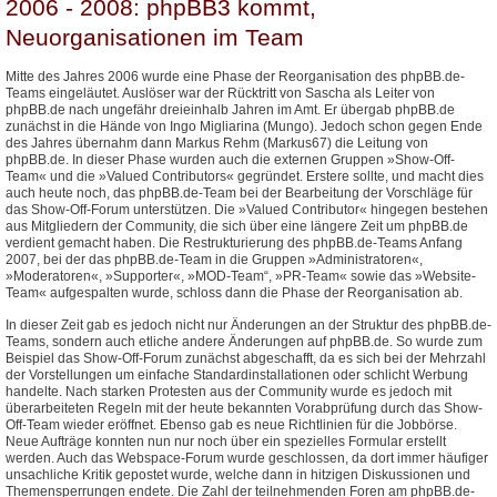
2006 - 2008: phpBB3 kommt,
Neuorganisationen im Team
Mitte des Jahres 2006 wurde eine Phase der Reorganisation des phpBB.de-
Teams eingeläutet. Auslöser war der Rücktritt von Sascha als Leiter von
phpBB.de nach ungefähr dreieinhalb Jahren im Amt. Er übergab phpBB.de
zunächst in die Hände von Ingo Migliarina (Mungo). Jedoch schon gegen Ende
des Jahres übernahm dann Markus Rehm (Markus67) die Leitung von
phpBB.de. In dieser Phase wurden auch die externen Gruppen »Show-Off-
Team« und die »Valued Contributors« gegründet. Erstere sollte, und macht dies
auch heute noch, das phpBB.de-Team bei der Bearbeitung der Vorschläge für
das Show-Off-Forum unterstützen. Die »Valued Contributor« hingegen bestehen
aus Mitgliedern der Community, die sich über eine längere Zeit um phpBB.de
verdient gemacht haben. Die Restrukturierung des phpBB.de-Teams Anfang
2007, bei der das phpBB.de-Team in die Gruppen »Administratoren«,
»Moderatoren«, »Supporter«, »MOD-Team“, »PR-Team« sowie das »Website-
Team« aufgespalten wurde, schloss dann die Phase der Reorganisation ab.
In dieser Zeit gab es jedoch nicht nur Änderungen an der Struktur des phpBB.de-
Teams, sondern auch etliche andere Änderungen auf phpBB.de. So wurde zum
Beispiel das Show-Off-Forum zunächst abgeschafft, da es sich bei der Mehrzahl
der Vorstellungen um einfache Standardinstallationen oder schlicht Werbung
handelte. Nach starken Protesten aus der Community wurde es jedoch mit
überarbeiteten Regeln mit der heute bekannten Vorabprüfung durch das Show-
Off-Team wieder eröffnet. Ebenso gab es neue Richtlinien für die Jobbörse.
Neue Aufträge konnten nun nur noch über ein spezielles Formular erstellt
werden. Auch das Webspace-Forum wurde geschlossen, da dort immer häufiger
unsachliche Kritik gepostet wurde, welche dann in hitzigen Diskussionen und
Themensperrungen endete. Die Zahl der teilnehmenden Foren am phpBB.de-