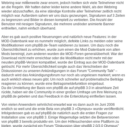
Webring war mittlerweile zwar enorm, jedoch hielten sich viele Teilnehmer nicht
an die Regeln. Wir hatten daher leider keine andere Wahl, als den Webring
wieder abzuschaffen, da eine ständige Kontrolle aller Teilnehmer zeitlich nicht
möglich war. Außerdem sahen wir uns dazu gezwungen, Signaturen auf 3 Zeilen
zu begrenzen und Bilder in diesen komplett zu verbieten. Die Anzahl der
Benutzer mit riesigen Signaturen, die mehrere und/oder animierte Banner
enthielten, nahm einfach überhand.
Aber es gab auch positive Neuerungen und natürlich neue Features: in der
MOD-Datenbank war es nunmehr möglich, defekte Links zu melden oder seine
Modifikationen vom phpBB.de-Team validieren zu lassen. Um dazu noch die
Übersichtlichkeit zu erhöhen, wurde zum einen die Mod-Datenbank von alten
Mods bereinigt, zum anderen wurden die MOD-Foren generalüberholt. War der
Download nicht mehr erreichbar oder die Modifikation nicht mehr mit der
neusten phpBB-Version kompatibel, wurde der Eintrag aus der MOD-Datenbank
gelöscht. Für mehr Übersichtlichkeit sorgte auch das Verschieben der
Diskussionen zu unseren Ankündigungen in das Forum "Community Talk" –
dadurch wird das Ankündigungsforum nur noch als ungelesen markiert, wenn es
auch wirklich etwas neues gibt. Um noch schneller auf problematische Beiträge
reagieren zu können, wurde eine Betragsmeldefunktion eingebaut.
Da die Umstellung der Basis von phpBB.de auf phpBB 3.0 in absehbare Zeit
rückte, haben wir die Community in einer großen Umfrage um Ihre Meinung zu
phpBB.de gebeten und das Feedback in die Entwicklung einfließen lassen.
Von vielen Anwendern sehnlichst erwartet war es dann auch im Juni 2006
endlich so weit und die erste Beta von phpBB 3 »Olympus« wurde veröffentlicht.
Infolgedessen gab es auf phpBB.de natürlich auch die ersten Fragen zur
Installation usw. von phpBB 3. Einige Wagemutige setzten die Betaversionen
von phpBB 3 bereits produktiv ein. Um den Hilfesuchenden eine Plattform zu
bieten, wurde zunächst ein Forum "Diskussion über phpBB 2.0/3.0 Olympus"