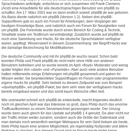
Sprachdateien anfertigte, entschloss er sich zusammen mit Frank Clemens
(Acid) eine Anlaufstelle für alle deutschsprachigen Benutzer von phpBB zu
schaffen. Am 17. März 2001 war es dann endlich soweit: phpBB.de war geboren.
Als Basis diente natürlich ein phpBB (Version 1.2). Neben drei phpBB-
Supportforen gab es auch ein Forum für Anleitungen, dem Vorgänger der
heutigen Knowledge Base, und natürlich auch ein Forum für Neuigkeiten rund
um phpBB. Die Forenliste wurde durch einen Bereich für Coding & Technik,
Smalltalk sowie ein Testforum vervollständigt. Zusätzlich wurde auf phpBB.de
noch eine Sammlung von Hacks, für die deutsche Sprachdateien verfügbar
waren, gepflegt. Wissenswert in diesem Zusammenhang: der Begriff Hacks war
die damalige Bezeichnung für Modifikationen.
Die deutsche Community und mit ihr phpBB.de wuchs rasant. Schon bald
konnten Philip und Frank phpBB.de nicht mehr ohne Hilfe von anderen
Benutzern betreiben und so wurde bereits im April »floyd« Moderator und wenig
später folgten ihm »davil« und »Pyramide«. Aber auch viele andere Benutzer
hatten mittlerweile einige Erfahrungen mit phpBB gesammelt und gaben ihr
Wissen weiter. Sie beantworteten Supportfragen im Forum oder programmierten
eigene Hacks für phpBB. Sehr beliebt zu diesem Zeitpunkt war zum Beispiel
»davilsphpBB«, ein phpBB-Paket, bei dem sehr viele der verfügbaren Hacks
bereits eingebaut waren und das somit kaum Wünsche offen ließ.
Wie unerwartet schnell sich phpBB.de entwickelte, macht folgendes deutlich:
noch im gleichen April war das Interesse so groß, dass Philip durch das enorme
Trafficaufkommen zu einem Serverwechsel gezwungen wurde. Der Umzug
wurde dann auch gleich für das Update auf phpBB 1.4 genutzt. Da aber nicht nur
der Traffic immer weiter zunahm, sondern auch die Größe der Datenbank und
man damals noch wesentlich weniger Webspace für sein Geld bekam als heute,
blieb Philip kaum eine andere Möglichkeit, als regelmäßig Nullposter und ältere
Beiträge zu löschen. Aus diesem Grund sind im Forum heute leider keine