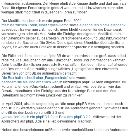
miteinander auskommen. Der kleine phpBB.de Knigge durfte und darf auch als
Basis für eigene Forumsregeln genutzt werden und ist inzwischen mehr oder
weniger stark modifiziert in tausenden Foren zu finden.
Der Modifikationsbereich wurde gegen Ende 2004
mit zusätzlichen Foren, einer Styles-Demo
sowie
einer neuen Mod-Datenbank
ausgebaut. Es war nun z.B. möglich, neue Modifikationen für die Datenbank
vorzuschlagen oder als Mod-Autor die Einträge der eigenen Modifikationen in
der Datenbank selber zu bearbeiten. Verschiedene Abo- und Statistikfunktionen
rundeten die Sache ab. Die Styles-Demo gab einen Überblick über sämtliche
Styles, für welche auch Grafiken in deutscher Sprache zur Verfügung standen.
Die Fülle an Informationen auf phpBB.de war unterdessen so groß, dass selbst
regelmäßige Besucher nicht alle Funktionen, Tools und Informationen kannten.
Abhilfe sollte die »Schon gewusst«-Box schaffen. Bei jedem Seitenaufruf wurde
der Besucher auf ein zufällig ausgewähltes „Highlight“ aus den einzelnen
Bereichen von phpBB.de aufmerksam gemacht.
Die Box hatte schnell eine „Fangemeinde“
und wurde,
nachdem sie als Mod erhältlich war
, in unzähligen phpBB-Foren eingebaut. Im
Forum halfen die »Quicklinks«, schnell und einfach wichtige Seiten wie das
Benutzerhandbuch oder Einträge aus der Knowledge Base und der Mod-
Datenbank mit informativen Linktexten zu verlinken.
Im April 2004, als alle ungeduldig auf die neue phpBB Version - damals noch
phpBB 2.2 - warteten, wurde der phpBB.de-Aprilscherz geboren. Wir verpassten
phpBB.de den Look von phpBB 2.2 und
„verkauften“ euch ein phpBB 1.0 als Beta des phpBB 2.2
. Mittlerweile ist der
Aprilscherz auf phpBB.de eine lieb gewonnene Tradition.
Neben den beschriebenen größeren sowie regelmäßigen kleineren Änderungen