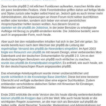
Zwar konnte phpBB 2 mit etlichen Funktionen aufwarten, manchen fehlte aber
ein ganz bestimmtes Feature. Viele Forenbetreiber griffen daher auf fertige Mods
und Styles zurück oder legten selbst Hand an. Jedoch gab es auch immer mehr
Administratoren, die Anpassungen an ihrem Forum nicht selber durchführen
wollten oder konnten, sondern sich lieber von einem persönlichen
Ansprechpartner helfen lassen wollten. Aus diesem Grund so
starteten wir die phpBB.de-Jobbörse
, in der jeder Benutzer zu erledigende
Aufträge mit Bezug zu phpBB einstellen konnte. Die Jobbörse besteht, wenn
auch in angepasster Form, noch heute.
Aber auch bei den redaktionellen Inhalten hat sich in der Zeit viel getan. So
wurde bereits kurz nach dem Wechsel der phpBB.de-Leitung der
regelmäßige Versand des phpBB.de-Newsletters eingeführt
. Im April 2003
folgte ein Relaunch von phpBB.de
mit neuem Design, einer verbesserten Mod-
Datenbank und der deutschen Dokumentation für phpBB 2.0. Um es den
deutschsprachigen Benutzern von phpBB noch einfacher zu machen,
wurde das phpBB.de-Komplettpaket eingeführt
. Es enthielt, wie auch heute, ein
für den deutschsprachigen Raum angepasstes phpBB.
Das ehemalige Anleitungsforum wurde immer unübersichtlicher und
wurde schließlich in die Knowledge Base überführt
. Diese bot eine besserer
Übersicht und verfügte außerdem über eine eigene Suchfunktion. Zudem
entstanden verschiedene statischen Seiten mit Hinweisen für Einsteiger,
Webmaster und Entwickler.
Ende 2003 erblickte die erste Version des bis heute ständig weiterentwickelten
kleinen phpBB.de-Knigges
das Licht der Welt. Wie auch heute fasste er die
wichtigsten Regeln zusammen, an die man sich als Benutzer auf phpBB.de
halten sollte, damit Benutzer, Supporter, Moderatoren und Administratoren gut