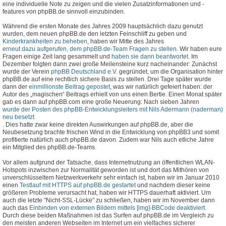
eine individuelle Note zu zeigen und die vielen Zusatzinformationen und -
features von phpBB.de sinnvoll einzubinden.
Während die ersten Monate des Jahres 2009 hauptsächlich dazu genutzt
wurden, dem neuen phpBB.de den letzten Feinschliff zu geben und
Kinderkrankheiten zu beheben
, haben wir Mitte des Jahres
erneut dazu aufgerufen, dem phpBB.de-Team Fragen zu stellen
. Wir haben eure
Fragen einige Zeit lang gesammelt und
haben sie dann beantwortet
. Im
Dezember folgten dann zwei große Meilensteine kurz nacheinander: Zunächst
wurde der Verein
phpBB Deutschland e.V.
gegründet, um die Organisation hinter
phpBB.de auf eine rechtlich sichere Basis zu stellen. Drei Tage später wurde
dann der
einmillionste Beitrag gepostet
, was wir natürlich gefeiert haben: der
Autor des „magischen“ Beitrags erhielt von uns einen Bertie. Einen Monat später
gab es dann auf phpBB.com eine große Neuerung: Nach sieben Jahren
wurde der Posten des phpBB-Entwicklungsleiters mit Nils Adermann (naderman)
neu besetzt
. Dies hatte zwar keine direkten Auswirkungen auf phpBB.de, aber die
Neubesetzung brachte frischen Wind in die Entwicklung von phpBB3 und somit
profitierte natürlich auch phpBB.de davon. Zudem war Nils auch etliche Jahre
ein Mitglied des phpBB.de-Teams.
Vor allem aufgrund der Tatsache, dass Internetnutzung an öffentlichen WLAN-
Hotspots inzwischen zur Normalität geworden ist und dort das Mithören von
unverschlüsseltem Netzwerkverkehr sehr einfach ist, haben wir im Januar 2010
einen
Testlauf mit HTTPS auf phpBB.de gestartet
und nachdem dieser keine
größeren Probleme verursacht hat, haben wir HTTPS dauerhaft aktiviert. Um
auch die letzte "Nicht-SSL-Lücke" zu schließen, haben wir im November dann
auch das
Einbinden von externen Bildern mittels [img]-BBCode deaktiviert
.
Durch diese beiden Maßnahmen ist das Surfen auf phpBB.de im Vergleich zu
den meisten anderen Webseiten im Internet um ein vielfaches sicherer