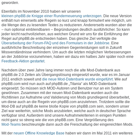
geworden.
Ebenfalls im November 2010 haben wir unseren
kleinen phpBB.de Knigge einer Runderneuerung unterzogen
. Die neue Version
enthält nun einerseits alle Regeln so kurz und knapp formuliert wie möglich, um
die Menge des zu lesenden Textes zu reduzieren. Andererseits wurden aber die
– nun optional einblendbaren – Begründungen deutlich ausführlicher. So kann
jeder leicht nachvollziehen, aus welchen Grund wir uns für die Einführung der
Regel auf phpBB.de entschieden haben. Das gleiche Ziel verfolgte die
Überarbeitung der Forum-FAQ und des Formulars in der Jobbörse
. Eine
ausführliche Beschreibung der einzelnen Gegenleistungen soll in Zukunft
Missverständnisse verhindern. Um auch die letzten möglichen Verbesserungen
an der Jobbörse vorzunehmen, haben wir dazu ein halbes Jahr später noch eine
Feedback-Aktion gestartet
.
Nachdem über zwei Jahre lang immer noch die alte Mod-Datenbank aus
phpBB.de 2.0 Zeiten als Übergangslösung eingesetzt wurde, war es im Januar
2011 endlich soweit und
die neue Mod-Datenbank wurde eingeführt
. Wie auf
phpBB.com wird nun auch auf phpBB.de „Titania“ als MOD-Datenbank
eingesetzt. So müssen sich MOD-Autoren und Benutzer nur an ein System
gewöhnen. Zusammen mit der neuen Mod-Datenbank wurden auch die
Richtlinien zur Aufnahme und Validierung von Mods grundlegend überarbeitet,
um diese auch an die Regeln von phpBB.com anzulehnen. Trotzdem sollte die
Mod-DB auf phpBB.de keine bloße Kopie von phpBB.com sein, sondern unser
Ziel war weiterhin, solche Mods anzubieten, welche auch in deutscher Sprache
verfügbar sind. Außerdem sind unsere Aufnahmekriterien in einigen Punkten
nicht ganz so streng wie die von phpBB.com. Eine Vergrößerung des
Mod-Teams
beschleunigte dann auch die Freischaltung der eingereichten Mods.
Mit der
neuen Offline Knowledge Base
haben wir dann im Mai 2011 ein weiteres