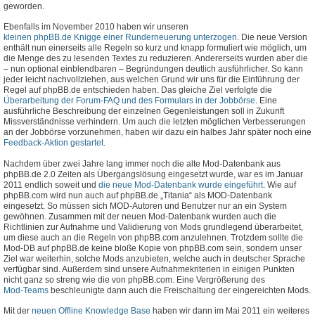
geworden.
Ebenfalls im November 2010 haben wir unseren
kleinen phpBB.de Knigge einer Runderneuerung unterzogen
. Die neue Version
enthält nun einerseits alle Regeln so kurz und knapp formuliert wie möglich, um
die Menge des zu lesenden Textes zu reduzieren. Andererseits wurden aber die
– nun optional einblendbaren – Begründungen deutlich ausführlicher. So kann
jeder leicht nachvollziehen, aus welchen Grund wir uns für die Einführung der
Regel auf phpBB.de entschieden haben. Das gleiche Ziel verfolgte die
Überarbeitung der Forum-FAQ und des Formulars in der Jobbörse
. Eine
ausführliche Beschreibung der einzelnen Gegenleistungen soll in Zukunft
Missverständnisse verhindern. Um auch die letzten möglichen Verbesserungen
an der Jobbörse vorzunehmen, haben wir dazu ein halbes Jahr später noch eine
Feedback-Aktion gestartet
.
Nachdem über zwei Jahre lang immer noch die alte Mod-Datenbank aus
phpBB.de 2.0 Zeiten als Übergangslösung eingesetzt wurde, war es im Januar
2011 endlich soweit und
die neue Mod-Datenbank wurde eingeführt
. Wie auf
phpBB.com wird nun auch auf phpBB.de „Titania“ als MOD-Datenbank
eingesetzt. So müssen sich MOD-Autoren und Benutzer nur an ein System
gewöhnen. Zusammen mit der neuen Mod-Datenbank wurden auch die
Richtlinien zur Aufnahme und Validierung von Mods grundlegend überarbeitet,
um diese auch an die Regeln von phpBB.com anzulehnen. Trotzdem sollte die
Mod-DB auf phpBB.de keine bloße Kopie von phpBB.com sein, sondern unser
Ziel war weiterhin, solche Mods anzubieten, welche auch in deutscher Sprache
verfügbar sind. Außerdem sind unsere Aufnahmekriterien in einigen Punkten
nicht ganz so streng wie die von phpBB.com. Eine Vergrößerung des
Mod-Teams
beschleunigte dann auch die Freischaltung der eingereichten Mods.
Mit der
neuen Offline Knowledge Base
haben wir dann im Mai 2011 ein weiteres