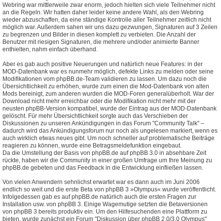
Webring war mittlerweile zwar enorm, jedoch hielten sich viele Teilnehmer nicht
an die Regeln. Wir hatten daher leider keine andere Wahl, als den Webring
wieder abzuschaffen, da eine ständige Kontrolle aller Teilnehmer zeitlich nicht
möglich war. Außerdem sahen wir uns dazu gezwungen, Signaturen auf 3 Zeilen
zu begrenzen und Bilder in diesen komplett zu verbieten. Die Anzahl der
Benutzer mit riesigen Signaturen, die mehrere und/oder animierte Banner
enthielten, nahm einfach überhand.
Aber es gab auch positive Neuerungen und natürlich neue Features: in der
MOD-Datenbank war es nunmehr möglich, defekte Links zu melden oder seine
Modifikationen vom phpBB.de-Team validieren zu lassen. Um dazu noch die
Übersichtlichkeit zu erhöhen, wurde zum einen die Mod-Datenbank von alten
Mods bereinigt, zum anderen wurden die MOD-Foren generalüberholt. War der
Download nicht mehr erreichbar oder die Modifikation nicht mehr mit der
neusten phpBB-Version kompatibel, wurde der Eintrag aus der MOD-Datenbank
gelöscht. Für mehr Übersichtlichkeit sorgte auch das Verschieben der
Diskussionen zu unseren Ankündigungen in das Forum "Community Talk" –
dadurch wird das Ankündigungsforum nur noch als ungelesen markiert, wenn es
auch wirklich etwas neues gibt. Um noch schneller auf problematische Beiträge
reagieren zu können, wurde eine Betragsmeldefunktion eingebaut.
Da die Umstellung der Basis von phpBB.de auf phpBB 3.0 in absehbare Zeit
rückte, haben wir die Community in einer großen Umfrage um Ihre Meinung zu
phpBB.de gebeten und das Feedback in die Entwicklung einfließen lassen.
Von vielen Anwendern sehnlichst erwartet war es dann auch im Juni 2006
endlich so weit und die erste Beta von phpBB 3 »Olympus« wurde veröffentlicht.
Infolgedessen gab es auf phpBB.de natürlich auch die ersten Fragen zur
Installation usw. von phpBB 3. Einige Wagemutige setzten die Betaversionen
von phpBB 3 bereits produktiv ein. Um den Hilfesuchenden eine Plattform zu
bieten, wurde zunächst ein Forum "Diskussion über phpBB 2.0/3.0 Olympus"