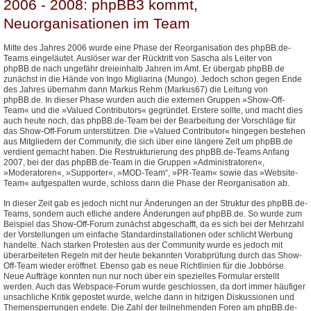
2006 - 2008: phpBB3 kommt,
Neuorganisationen im Team
Mitte des Jahres 2006 wurde eine Phase der Reorganisation des phpBB.de-
Teams eingeläutet. Auslöser war der Rücktritt von Sascha als Leiter von
phpBB.de nach ungefähr dreieinhalb Jahren im Amt. Er übergab phpBB.de
zunächst in die Hände von Ingo Migliarina (Mungo). Jedoch schon gegen Ende
des Jahres übernahm dann Markus Rehm (Markus67) die Leitung von
phpBB.de. In dieser Phase wurden auch die externen Gruppen »Show-Off-
Team« und die »Valued Contributors« gegründet. Erstere sollte, und macht dies
auch heute noch, das phpBB.de-Team bei der Bearbeitung der Vorschläge für
das Show-Off-Forum unterstützen. Die »Valued Contributor« hingegen bestehen
aus Mitgliedern der Community, die sich über eine längere Zeit um phpBB.de
verdient gemacht haben. Die Restrukturierung des phpBB.de-Teams Anfang
2007, bei der das phpBB.de-Team in die Gruppen »Administratoren«,
»Moderatoren«, »Supporter«, »MOD-Team“, »PR-Team« sowie das »Website-
Team« aufgespalten wurde, schloss dann die Phase der Reorganisation ab.
In dieser Zeit gab es jedoch nicht nur Änderungen an der Struktur des phpBB.de-
Teams, sondern auch etliche andere Änderungen auf phpBB.de. So wurde zum
Beispiel das Show-Off-Forum zunächst abgeschafft, da es sich bei der Mehrzahl
der Vorstellungen um einfache Standardinstallationen oder schlicht Werbung
handelte. Nach starken Protesten aus der Community wurde es jedoch mit
überarbeiteten Regeln mit der heute bekannten Vorabprüfung durch das Show-
Off-Team wieder eröffnet. Ebenso gab es neue Richtlinien für die Jobbörse.
Neue Aufträge konnten nun nur noch über ein spezielles Formular erstellt
werden. Auch das Webspace-Forum wurde geschlossen, da dort immer häufiger
unsachliche Kritik gepostet wurde, welche dann in hitzigen Diskussionen und
Themensperrungen endete. Die Zahl der teilnehmenden Foren am phpBB.de-