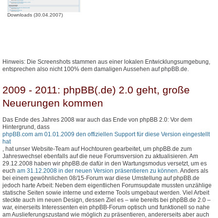
Downloads (30.04.2007)
Hinweis: Die Screenshots stammen aus einer lokalen Entwicklungsumgebung,
entsprechen also nicht 100% dem damaligen Aussehen auf phpBB.de.
2009 - 2011: phpBB(.de) 2.0 geht, große
Neuerungen kommen
Das Ende des Jahres 2008 war auch das Ende von phpBB 2.0: Vor dem
Hintergrund, dass
phpBB.com am 01.01.2009 den offiziellen Support für diese Version eingestellt
hat
, hat unser Website-Team auf Hochtouren gearbeitet, um phpBB.de zum
Jahreswechsel ebenfalls auf die neue Forumsversion zu aktualisieren. Am
29.12.2008 haben wir phpBB.de dafür in den Wartungsmodus versetzt, um es
euch
am 31.12.2008 in der neuen Version präsentieren zu können
. Anders als
bei einem gewöhnlichen 08/15-Forum war diese Umstellung auf phpBB.de
jedoch harte Arbeit: Neben dem eigentlichen Forumsupdate mussten unzählige
statische Seiten sowie interne und externe Tools umgebaut werden. Viel Arbeit
steckte auch im neuen Design, dessen Ziel es – wie bereits bei phpBB.de 2.0 –
war, einerseits Interessenten ein phpBB-Forum optisch und funktionell so nahe
am Auslieferungszustand wie möglich zu präsentieren, andererseits aber auch