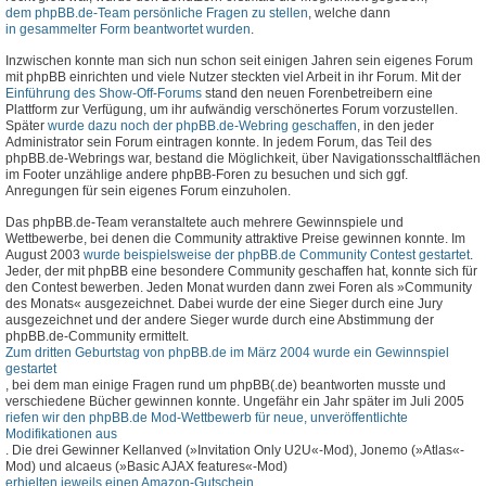
dem phpBB.de-Team persönliche Fragen zu stellen
, welche dann
in gesammelter Form beantwortet wurden
.
Inzwischen konnte man sich nun schon seit einigen Jahren sein eigenes Forum
mit phpBB einrichten und viele Nutzer steckten viel Arbeit in ihr Forum. Mit der
Einführung des Show-Off-Forums
stand den neuen Forenbetreibern eine
Plattform zur Verfügung, um ihr aufwändig verschönertes Forum vorzustellen.
Später
wurde dazu noch der phpBB.de-Webring geschaffen
, in den jeder
Administrator sein Forum eintragen konnte. In jedem Forum, das Teil des
phpBB.de-Webrings war, bestand die Möglichkeit, über Navigationsschaltflächen
im Footer unzählige andere phpBB-Foren zu besuchen und sich ggf.
Anregungen für sein eigenes Forum einzuholen.
Das phpBB.de-Team veranstaltete auch mehrere Gewinnspiele und
Wettbewerbe, bei denen die Community attraktive Preise gewinnen konnte. Im
August 2003
wurde beispielsweise der phpBB.de Community Contest gestartet
.
Jeder, der mit phpBB eine besondere Community geschaffen hat, konnte sich für
den Contest bewerben. Jeden Monat wurden dann zwei Foren als »Community
des Monats« ausgezeichnet. Dabei wurde der eine Sieger durch eine Jury
ausgezeichnet und der andere Sieger wurde durch eine Abstimmung der
phpBB.de-Community ermittelt.
Zum dritten Geburtstag von phpBB.de im März 2004 wurde ein Gewinnspiel
gestartet
, bei dem man einige Fragen rund um phpBB(.de) beantworten musste und
verschiedene Bücher gewinnen konnte. Ungefähr ein Jahr später im Juli 2005
riefen wir den phpBB.de Mod-Wettbewerb für neue, unveröffentlichte
Modifikationen aus
. Die drei Gewinner Kellanved (»Invitation Only U2U«-Mod), Jonemo (»Atlas«-
Mod) und alcaeus (»Basic AJAX features«-Mod)
erhielten jeweils einen Amazon-Gutschein
.