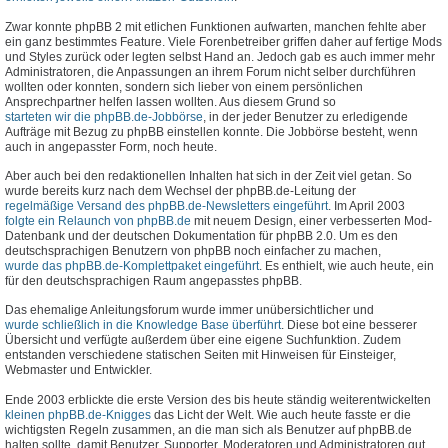
Zwar konnte phpBB 2 mit etlichen Funktionen aufwarten, manchen fehlte aber
ein ganz bestimmtes Feature. Viele Forenbetreiber griffen daher auf fertige Mods
und Styles zurück oder legten selbst Hand an. Jedoch gab es auch immer mehr
Administratoren, die Anpassungen an ihrem Forum nicht selber durchführen
wollten oder konnten, sondern sich lieber von einem persönlichen
Ansprechpartner helfen lassen wollten. Aus diesem Grund so
starteten wir die phpBB.de-Jobbörse
, in der jeder Benutzer zu erledigende
Aufträge mit Bezug zu phpBB einstellen konnte. Die Jobbörse besteht, wenn
auch in angepasster Form, noch heute.
Aber auch bei den redaktionellen Inhalten hat sich in der Zeit viel getan. So
wurde bereits kurz nach dem Wechsel der phpBB.de-Leitung der
regelmäßige Versand des phpBB.de-Newsletters eingeführt
. Im April 2003
folgte ein Relaunch von phpBB.de
mit neuem Design, einer verbesserten Mod-
Datenbank und der deutschen Dokumentation für phpBB 2.0. Um es den
deutschsprachigen Benutzern von phpBB noch einfacher zu machen,
wurde das phpBB.de-Komplettpaket eingeführt
. Es enthielt, wie auch heute, ein
für den deutschsprachigen Raum angepasstes phpBB.
Das ehemalige Anleitungsforum wurde immer unübersichtlicher und
wurde schließlich in die Knowledge Base überführt
. Diese bot eine besserer
Übersicht und verfügte außerdem über eine eigene Suchfunktion. Zudem
entstanden verschiedene statischen Seiten mit Hinweisen für Einsteiger,
Webmaster und Entwickler.
Ende 2003 erblickte die erste Version des bis heute ständig weiterentwickelten
kleinen phpBB.de-Knigges
das Licht der Welt. Wie auch heute fasste er die
wichtigsten Regeln zusammen, an die man sich als Benutzer auf phpBB.de
halten sollte, damit Benutzer, Supporter, Moderatoren und Administratoren gut