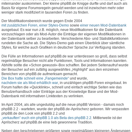
miteinander auskommen. Der kleine phpBB.de Knigge durfte und darf auch als
Basis für eigene Forumsregeln genutzt werden und ist inzwischen mehr oder
weniger stark modifiziert in tausenden Foren zu finden.
Der Modifikationsbereich wurde gegen Ende 2004
mit zusätzlichen Foren, einer Styles-Demo
sowie
einer neuen Mod-Datenbank
ausgebaut. Es war nun z.B. möglich, neue Modifikationen für die Datenbank
vorzuschlagen oder als Mod-Autor die Einträge der eigenen Modifikationen in
der Datenbank selber zu bearbeiten. Verschiedene Abo- und Statistikfunktionen
rundeten die Sache ab. Die Styles-Demo gab einen Überblick über sämtliche
Styles, für welche auch Grafiken in deutscher Sprache zur Verfügung standen.
Die Fülle an Informationen auf phpBB.de war unterdessen so groß, dass selbst
regelmäßige Besucher nicht alle Funktionen, Tools und Informationen kannten.
Abhilfe sollte die »Schon gewusst«-Box schaffen. Bei jedem Seitenaufruf wurde
der Besucher auf ein zufällig ausgewähltes „Highlight“ aus den einzelnen
Bereichen von phpBB.de aufmerksam gemacht.
Die Box hatte schnell eine „Fangemeinde“
und wurde,
nachdem sie als Mod erhältlich war
, in unzähligen phpBB-Foren eingebaut. Im
Forum halfen die »Quicklinks«, schnell und einfach wichtige Seiten wie das
Benutzerhandbuch oder Einträge aus der Knowledge Base und der Mod-
Datenbank mit informativen Linktexten zu verlinken.
Im April 2004, als alle ungeduldig auf die neue phpBB Version - damals noch
phpBB 2.2 - warteten, wurde der phpBB.de-Aprilscherz geboren. Wir verpassten
phpBB.de den Look von phpBB 2.2 und
„verkauften“ euch ein phpBB 1.0 als Beta des phpBB 2.2
. Mittlerweile ist der
Aprilscherz auf phpBB.de eine lieb gewonnene Tradition.
Neben den beschriebenen größeren sowie regelmäßigen kleineren Änderungen