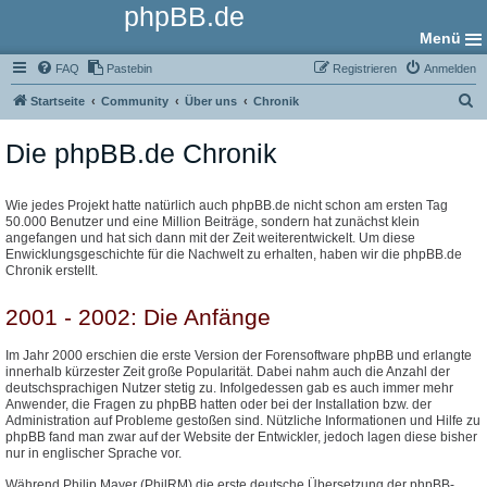
phpBB.de
Menü
FAQ
Pastebin
Registrieren
Anmelden
S
Startseite
Community
Über uns
Chronik
u
Die phpBB.de Chronik
c
h
e
Wie jedes Projekt hatte natürlich auch phpBB.de nicht schon am ersten Tag
50.000 Benutzer und eine Million Beiträge, sondern hat zunächst klein
angefangen und hat sich dann mit der Zeit weiterentwickelt. Um diese
Enwicklungsgeschichte für die Nachwelt zu erhalten, haben wir die phpBB.de
Chronik erstellt.
2001 - 2002: Die Anfänge
Im Jahr 2000 erschien die erste Version der Forensoftware phpBB und erlangte
innerhalb kürzester Zeit große Popularität. Dabei nahm auch die Anzahl der
deutschsprachigen Nutzer stetig zu. Infolgedessen gab es auch immer mehr
Anwender, die Fragen zu phpBB hatten oder bei der Installation bzw. der
Administration auf Probleme gestoßen sind. Nützliche Informationen und Hilfe zu
phpBB fand man zwar auf der Website der Entwickler, jedoch lagen diese bisher
nur in englischer Sprache vor.
Während Philip Mayer (PhilRM) die erste deutsche Übersetzung der phpBB-