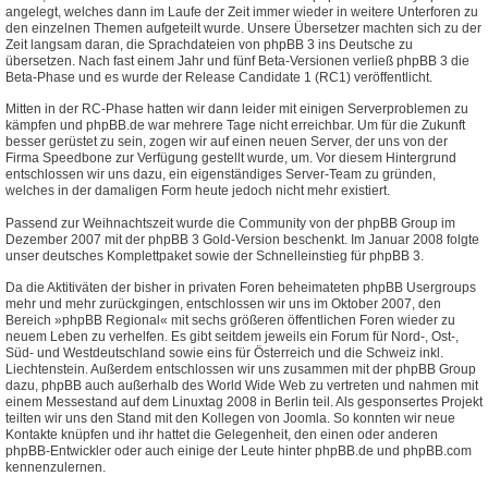
angelegt, welches dann im Laufe der Zeit immer wieder in weitere Unterforen zu
den einzelnen Themen aufgeteilt wurde. Unsere Übersetzer machten sich zu der
Zeit langsam daran, die Sprachdateien von phpBB 3 ins Deutsche zu
übersetzen. Nach fast einem Jahr und fünf Beta-Versionen verließ phpBB 3 die
Beta-Phase und es wurde der Release Candidate 1 (RC1) veröffentlicht.
Mitten in der RC-Phase hatten wir dann leider mit einigen Serverproblemen zu
kämpfen und phpBB.de war mehrere Tage nicht erreichbar. Um für die Zukunft
besser gerüstet zu sein, zogen wir auf einen neuen Server, der uns von der
Firma Speedbone zur Verfügung gestellt wurde, um. Vor diesem Hintergrund
entschlossen wir uns dazu, ein eigenständiges Server-Team zu gründen,
welches in der damaligen Form heute jedoch nicht mehr existiert.
Passend zur Weihnachtszeit wurde die Community von der phpBB Group im
Dezember 2007 mit der phpBB 3 Gold-Version beschenkt. Im Januar 2008 folgte
unser deutsches Komplettpaket sowie der Schnelleinstieg für phpBB 3.
Da die Aktitiväten der bisher in privaten Foren beheimateten phpBB Usergroups
mehr und mehr zurückgingen, entschlossen wir uns im Oktober 2007, den
Bereich »phpBB Regional« mit sechs größeren öffentlichen Foren wieder zu
neuem Leben zu verhelfen. Es gibt seitdem jeweils ein Forum für Nord-, Ost-,
Süd- und Westdeutschland sowie eins für Österreich und die Schweiz inkl.
Liechtenstein. Außerdem entschlossen wir uns zusammen mit der phpBB Group
dazu, phpBB auch außerhalb des World Wide Web zu vertreten und nahmen mit
einem Messestand auf dem Linuxtag 2008 in Berlin teil. Als gesponsertes Projekt
teilten wir uns den Stand mit den Kollegen von Joomla. So konnten wir neue
Kontakte knüpfen und ihr hattet die Gelegenheit, den einen oder anderen
phpBB-Entwickler oder auch einige der Leute hinter phpBB.de und phpBB.com
kennenzulernen.