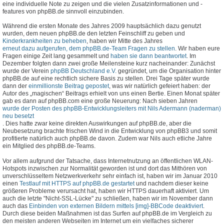
eine individuelle Note zu zeigen und die vielen Zusatzinformationen und -
features von phpBB.de sinnvoll einzubinden.
Während die ersten Monate des Jahres 2009 hauptsächlich dazu genutzt
wurden, dem neuen phpBB.de den letzten Feinschliff zu geben und
Kinderkrankheiten zu beheben
, haben wir Mitte des Jahres
erneut dazu aufgerufen, dem phpBB.de-Team Fragen zu stellen
. Wir haben eure
Fragen einige Zeit lang gesammelt und
haben sie dann beantwortet
. Im
Dezember folgten dann zwei große Meilensteine kurz nacheinander: Zunächst
wurde der Verein
phpBB Deutschland e.V.
gegründet, um die Organisation hinter
phpBB.de auf eine rechtlich sichere Basis zu stellen. Drei Tage später wurde
dann der
einmillionste Beitrag gepostet
, was wir natürlich gefeiert haben: der
Autor des „magischen“ Beitrags erhielt von uns einen Bertie. Einen Monat später
gab es dann auf phpBB.com eine große Neuerung: Nach sieben Jahren
wurde der Posten des phpBB-Entwicklungsleiters mit Nils Adermann (naderman)
neu besetzt
. Dies hatte zwar keine direkten Auswirkungen auf phpBB.de, aber die
Neubesetzung brachte frischen Wind in die Entwicklung von phpBB3 und somit
profitierte natürlich auch phpBB.de davon. Zudem war Nils auch etliche Jahre
ein Mitglied des phpBB.de-Teams.
Vor allem aufgrund der Tatsache, dass Internetnutzung an öffentlichen WLAN-
Hotspots inzwischen zur Normalität geworden ist und dort das Mithören von
unverschlüsseltem Netzwerkverkehr sehr einfach ist, haben wir im Januar 2010
einen
Testlauf mit HTTPS auf phpBB.de gestartet
und nachdem dieser keine
größeren Probleme verursacht hat, haben wir HTTPS dauerhaft aktiviert. Um
auch die letzte "Nicht-SSL-Lücke" zu schließen, haben wir im November dann
auch das
Einbinden von externen Bildern mittels [img]-BBCode deaktiviert
.
Durch diese beiden Maßnahmen ist das Surfen auf phpBB.de im Vergleich zu
den meisten anderen Webseiten im Internet um ein vielfaches sicherer