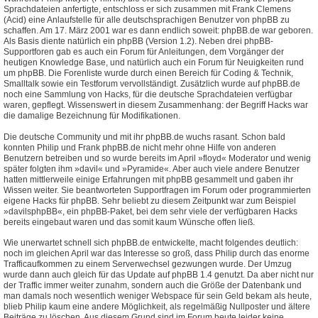
Sprachdateien anfertigte, entschloss er sich zusammen mit Frank Clemens
(Acid) eine Anlaufstelle für alle deutschsprachigen Benutzer von phpBB zu
schaffen. Am 17. März 2001 war es dann endlich soweit: phpBB.de war geboren.
Als Basis diente natürlich ein phpBB (Version 1.2). Neben drei phpBB-
Supportforen gab es auch ein Forum für Anleitungen, dem Vorgänger der
heutigen Knowledge Base, und natürlich auch ein Forum für Neuigkeiten rund
um phpBB. Die Forenliste wurde durch einen Bereich für Coding & Technik,
Smalltalk sowie ein Testforum vervollständigt. Zusätzlich wurde auf phpBB.de
noch eine Sammlung von Hacks, für die deutsche Sprachdateien verfügbar
waren, gepflegt. Wissenswert in diesem Zusammenhang: der Begriff Hacks war
die damalige Bezeichnung für Modifikationen.
Die deutsche Community und mit ihr phpBB.de wuchs rasant. Schon bald
konnten Philip und Frank phpBB.de nicht mehr ohne Hilfe von anderen
Benutzern betreiben und so wurde bereits im April »floyd« Moderator und wenig
später folgten ihm »davil« und »Pyramide«. Aber auch viele andere Benutzer
hatten mittlerweile einige Erfahrungen mit phpBB gesammelt und gaben ihr
Wissen weiter. Sie beantworteten Supportfragen im Forum oder programmierten
eigene Hacks für phpBB. Sehr beliebt zu diesem Zeitpunkt war zum Beispiel
»davilsphpBB«, ein phpBB-Paket, bei dem sehr viele der verfügbaren Hacks
bereits eingebaut waren und das somit kaum Wünsche offen ließ.
Wie unerwartet schnell sich phpBB.de entwickelte, macht folgendes deutlich:
noch im gleichen April war das Interesse so groß, dass Philip durch das enorme
Trafficaufkommen zu einem Serverwechsel gezwungen wurde. Der Umzug
wurde dann auch gleich für das Update auf phpBB 1.4 genutzt. Da aber nicht nur
der Traffic immer weiter zunahm, sondern auch die Größe der Datenbank und
man damals noch wesentlich weniger Webspace für sein Geld bekam als heute,
blieb Philip kaum eine andere Möglichkeit, als regelmäßig Nullposter und ältere
Beiträge zu löschen. Aus diesem Grund sind im Forum heute leider keine