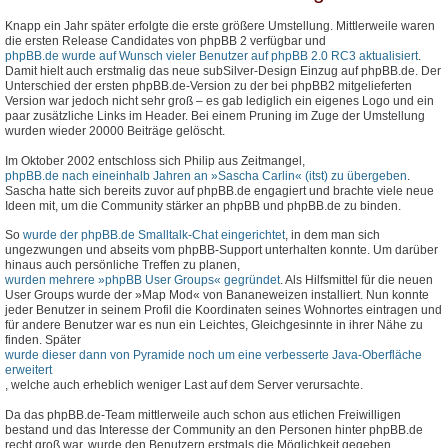
Knapp ein Jahr später erfolgte die erste größere Umstellung. Mittlerweile waren
die ersten Release Candidates von phpBB 2 verfügbar und
phpBB.de wurde auf Wunsch vieler Benutzer auf phpBB 2.0 RC3 aktualisiert
.
Damit hielt auch erstmalig das neue subSilver-Design Einzug auf phpBB.de. Der
Unterschied der ersten phpBB.de-Version zu der bei phpBB2 mitgelieferten
Version war jedoch nicht sehr groß – es gab lediglich ein eigenes Logo und ein
paar zusätzliche Links im Header. Bei einem Pruning im Zuge der Umstellung
wurden wieder 20000 Beiträge gelöscht.
Im Oktober 2002 entschloss sich Philip aus Zeitmangel,
phpBB.de nach eineinhalb Jahren an »Sascha Carlin« (itst) zu übergeben
.
Sascha hatte sich bereits zuvor auf phpBB.de engagiert und brachte viele neue
Ideen mit, um die Community stärker an phpBB und phpBB.de zu binden.
So
wurde der phpBB.de Smalltalk-Chat eingerichtet
, in dem man sich
ungezwungen und abseits vom phpBB-Support unterhalten konnte. Um darüber
hinaus auch persönliche Treffen zu planen,
wurden mehrere »phpBB User Groups« gegründet
. Als Hilfsmittel für die neuen
User Groups wurde der »Map Mod« von Bananeweizen installiert. Nun konnte
jeder Benutzer in seinem Profil die Koordinaten seines Wohnortes eintragen und
für andere Benutzer war es nun ein Leichtes, Gleichgesinnte in ihrer Nähe zu
finden. Später
wurde dieser dann von Pyramide noch um eine verbesserte Java-Oberfläche
erweitert
, welche auch erheblich weniger Last auf dem Server verursachte.
Da das phpBB.de-Team mittlerweile auch schon aus etlichen Freiwilligen
bestand und das Interesse der Community an den Personen hinter phpBB.de
recht groß war, wurde den Benutzern erstmals die Möglichkeit gegeben,