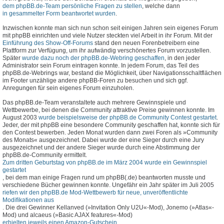
dem phpBB.de-Team persönliche Fragen zu stellen
, welche dann
in gesammelter Form beantwortet wurden
.
Inzwischen konnte man sich nun schon seit einigen Jahren sein eigenes Forum
mit phpBB einrichten und viele Nutzer steckten viel Arbeit in ihr Forum. Mit der
Einführung des Show-Off-Forums
stand den neuen Forenbetreibern eine
Plattform zur Verfügung, um ihr aufwändig verschönertes Forum vorzustellen.
Später
wurde dazu noch der phpBB.de-Webring geschaffen
, in den jeder
Administrator sein Forum eintragen konnte. In jedem Forum, das Teil des
phpBB.de-Webrings war, bestand die Möglichkeit, über Navigationsschaltflächen
im Footer unzählige andere phpBB-Foren zu besuchen und sich ggf.
Anregungen für sein eigenes Forum einzuholen.
Das phpBB.de-Team veranstaltete auch mehrere Gewinnspiele und
Wettbewerbe, bei denen die Community attraktive Preise gewinnen konnte. Im
August 2003
wurde beispielsweise der phpBB.de Community Contest gestartet
.
Jeder, der mit phpBB eine besondere Community geschaffen hat, konnte sich für
den Contest bewerben. Jeden Monat wurden dann zwei Foren als »Community
des Monats« ausgezeichnet. Dabei wurde der eine Sieger durch eine Jury
ausgezeichnet und der andere Sieger wurde durch eine Abstimmung der
phpBB.de-Community ermittelt.
Zum dritten Geburtstag von phpBB.de im März 2004 wurde ein Gewinnspiel
gestartet
, bei dem man einige Fragen rund um phpBB(.de) beantworten musste und
verschiedene Bücher gewinnen konnte. Ungefähr ein Jahr später im Juli 2005
riefen wir den phpBB.de Mod-Wettbewerb für neue, unveröffentlichte
Modifikationen aus
. Die drei Gewinner Kellanved (»Invitation Only U2U«-Mod), Jonemo (»Atlas«-
Mod) und alcaeus (»Basic AJAX features«-Mod)
erhielten jeweils einen Amazon-Gutschein
.