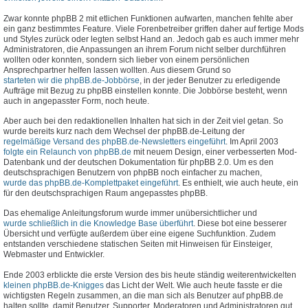
Zwar konnte phpBB 2 mit etlichen Funktionen aufwarten, manchen fehlte aber
ein ganz bestimmtes Feature. Viele Forenbetreiber griffen daher auf fertige Mods
und Styles zurück oder legten selbst Hand an. Jedoch gab es auch immer mehr
Administratoren, die Anpassungen an ihrem Forum nicht selber durchführen
wollten oder konnten, sondern sich lieber von einem persönlichen
Ansprechpartner helfen lassen wollten. Aus diesem Grund so
starteten wir die phpBB.de-Jobbörse
, in der jeder Benutzer zu erledigende
Aufträge mit Bezug zu phpBB einstellen konnte. Die Jobbörse besteht, wenn
auch in angepasster Form, noch heute.
Aber auch bei den redaktionellen Inhalten hat sich in der Zeit viel getan. So
wurde bereits kurz nach dem Wechsel der phpBB.de-Leitung der
regelmäßige Versand des phpBB.de-Newsletters eingeführt
. Im April 2003
folgte ein Relaunch von phpBB.de
mit neuem Design, einer verbesserten Mod-
Datenbank und der deutschen Dokumentation für phpBB 2.0. Um es den
deutschsprachigen Benutzern von phpBB noch einfacher zu machen,
wurde das phpBB.de-Komplettpaket eingeführt
. Es enthielt, wie auch heute, ein
für den deutschsprachigen Raum angepasstes phpBB.
Das ehemalige Anleitungsforum wurde immer unübersichtlicher und
wurde schließlich in die Knowledge Base überführt
. Diese bot eine besserer
Übersicht und verfügte außerdem über eine eigene Suchfunktion. Zudem
entstanden verschiedene statischen Seiten mit Hinweisen für Einsteiger,
Webmaster und Entwickler.
Ende 2003 erblickte die erste Version des bis heute ständig weiterentwickelten
kleinen phpBB.de-Knigges
das Licht der Welt. Wie auch heute fasste er die
wichtigsten Regeln zusammen, an die man sich als Benutzer auf phpBB.de
halten sollte, damit Benutzer, Supporter, Moderatoren und Administratoren gut