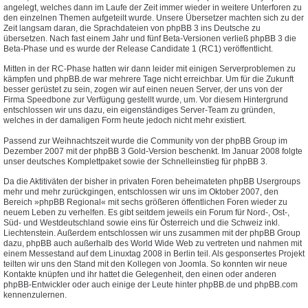
angelegt, welches dann im Laufe der Zeit immer wieder in weitere Unterforen zu
den einzelnen Themen aufgeteilt wurde. Unsere Übersetzer machten sich zu der
Zeit langsam daran, die Sprachdateien von phpBB 3 ins Deutsche zu
übersetzen. Nach fast einem Jahr und fünf Beta-Versionen verließ phpBB 3 die
Beta-Phase und es wurde der Release Candidate 1 (RC1) veröffentlicht.
Mitten in der RC-Phase hatten wir dann leider mit einigen Serverproblemen zu
kämpfen und phpBB.de war mehrere Tage nicht erreichbar. Um für die Zukunft
besser gerüstet zu sein, zogen wir auf einen neuen Server, der uns von der
Firma Speedbone zur Verfügung gestellt wurde, um. Vor diesem Hintergrund
entschlossen wir uns dazu, ein eigenständiges Server-Team zu gründen,
welches in der damaligen Form heute jedoch nicht mehr existiert.
Passend zur Weihnachtszeit wurde die Community von der phpBB Group im
Dezember 2007 mit der phpBB 3 Gold-Version beschenkt. Im Januar 2008 folgte
unser deutsches Komplettpaket sowie der Schnelleinstieg für phpBB 3.
Da die Aktitiväten der bisher in privaten Foren beheimateten phpBB Usergroups
mehr und mehr zurückgingen, entschlossen wir uns im Oktober 2007, den
Bereich »phpBB Regional« mit sechs größeren öffentlichen Foren wieder zu
neuem Leben zu verhelfen. Es gibt seitdem jeweils ein Forum für Nord-, Ost-,
Süd- und Westdeutschland sowie eins für Österreich und die Schweiz inkl.
Liechtenstein. Außerdem entschlossen wir uns zusammen mit der phpBB Group
dazu, phpBB auch außerhalb des World Wide Web zu vertreten und nahmen mit
einem Messestand auf dem Linuxtag 2008 in Berlin teil. Als gesponsertes Projekt
teilten wir uns den Stand mit den Kollegen von Joomla. So konnten wir neue
Kontakte knüpfen und ihr hattet die Gelegenheit, den einen oder anderen
phpBB-Entwickler oder auch einige der Leute hinter phpBB.de und phpBB.com
kennenzulernen.