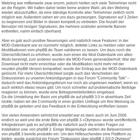
Webring war mittlerweile zwar enorm, jedoch hielten sich viele Teilnehmer nicht
an die Regeln. Wir hatten daher leider keine andere Wahl, als den Webring
wieder abzuschaffen, da eine ständige Kontrolle aller Teilnehmer zeitlich nicht
möglich war. Außerdem sahen wir uns dazu gezwungen, Signaturen auf 3 Zeilen
zu begrenzen und Bilder in diesen komplett zu verbieten. Die Anzahl der
Benutzer mit riesigen Signaturen, die mehrere und/oder animierte Banner
enthielten, nahm einfach überhand.
Aber es gab auch positive Neuerungen und natürlich neue Features: in der
MOD-Datenbank war es nunmehr möglich, defekte Links zu melden oder seine
Modifikationen vom phpBB.de-Team validieren zu lassen. Um dazu noch die
Übersichtlichkeit zu erhöhen, wurde zum einen die Mod-Datenbank von alten
Mods bereinigt, zum anderen wurden die MOD-Foren generalüberholt. War der
Download nicht mehr erreichbar oder die Modifikation nicht mehr mit der
neusten phpBB-Version kompatibel, wurde der Eintrag aus der MOD-Datenbank
gelöscht. Für mehr Übersichtlichkeit sorgte auch das Verschieben der
Diskussionen zu unseren Ankündigungen in das Forum "Community Talk" –
dadurch wird das Ankündigungsforum nur noch als ungelesen markiert, wenn es
auch wirklich etwas neues gibt. Um noch schneller auf problematische Beiträge
reagieren zu können, wurde eine Betragsmeldefunktion eingebaut.
Da die Umstellung der Basis von phpBB.de auf phpBB 3.0 in absehbare Zeit
rückte, haben wir die Community in einer großen Umfrage um Ihre Meinung zu
phpBB.de gebeten und das Feedback in die Entwicklung einfließen lassen.
Von vielen Anwendern sehnlichst erwartet war es dann auch im Juni 2006
endlich so weit und die erste Beta von phpBB 3 »Olympus« wurde veröffentlicht.
Infolgedessen gab es auf phpBB.de natürlich auch die ersten Fragen zur
Installation usw. von phpBB 3. Einige Wagemutige setzten die Betaversionen
von phpBB 3 bereits produktiv ein. Um den Hilfesuchenden eine Plattform zu
bieten, wurde zunächst ein Forum "Diskussion über phpBB 2.0/3.0 Olympus"