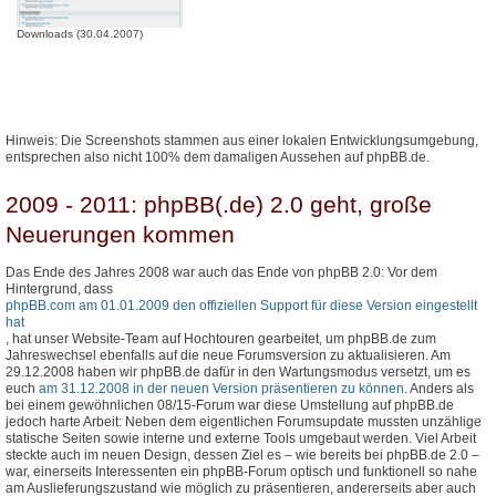
Downloads (30.04.2007)
Hinweis: Die Screenshots stammen aus einer lokalen Entwicklungsumgebung,
entsprechen also nicht 100% dem damaligen Aussehen auf phpBB.de.
2009 - 2011: phpBB(.de) 2.0 geht, große
Neuerungen kommen
Das Ende des Jahres 2008 war auch das Ende von phpBB 2.0: Vor dem
Hintergrund, dass
phpBB.com am 01.01.2009 den offiziellen Support für diese Version eingestellt
hat
, hat unser Website-Team auf Hochtouren gearbeitet, um phpBB.de zum
Jahreswechsel ebenfalls auf die neue Forumsversion zu aktualisieren. Am
29.12.2008 haben wir phpBB.de dafür in den Wartungsmodus versetzt, um es
euch
am 31.12.2008 in der neuen Version präsentieren zu können
. Anders als
bei einem gewöhnlichen 08/15-Forum war diese Umstellung auf phpBB.de
jedoch harte Arbeit: Neben dem eigentlichen Forumsupdate mussten unzählige
statische Seiten sowie interne und externe Tools umgebaut werden. Viel Arbeit
steckte auch im neuen Design, dessen Ziel es – wie bereits bei phpBB.de 2.0 –
war, einerseits Interessenten ein phpBB-Forum optisch und funktionell so nahe
am Auslieferungszustand wie möglich zu präsentieren, andererseits aber auch