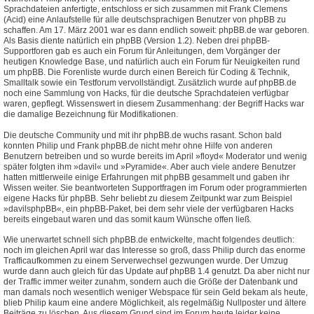
Sprachdateien anfertigte, entschloss er sich zusammen mit Frank Clemens
(Acid) eine Anlaufstelle für alle deutschsprachigen Benutzer von phpBB zu
schaffen. Am 17. März 2001 war es dann endlich soweit: phpBB.de war geboren.
Als Basis diente natürlich ein phpBB (Version 1.2). Neben drei phpBB-
Supportforen gab es auch ein Forum für Anleitungen, dem Vorgänger der
heutigen Knowledge Base, und natürlich auch ein Forum für Neuigkeiten rund
um phpBB. Die Forenliste wurde durch einen Bereich für Coding & Technik,
Smalltalk sowie ein Testforum vervollständigt. Zusätzlich wurde auf phpBB.de
noch eine Sammlung von Hacks, für die deutsche Sprachdateien verfügbar
waren, gepflegt. Wissenswert in diesem Zusammenhang: der Begriff Hacks war
die damalige Bezeichnung für Modifikationen.
Die deutsche Community und mit ihr phpBB.de wuchs rasant. Schon bald
konnten Philip und Frank phpBB.de nicht mehr ohne Hilfe von anderen
Benutzern betreiben und so wurde bereits im April »floyd« Moderator und wenig
später folgten ihm »davil« und »Pyramide«. Aber auch viele andere Benutzer
hatten mittlerweile einige Erfahrungen mit phpBB gesammelt und gaben ihr
Wissen weiter. Sie beantworteten Supportfragen im Forum oder programmierten
eigene Hacks für phpBB. Sehr beliebt zu diesem Zeitpunkt war zum Beispiel
»davilsphpBB«, ein phpBB-Paket, bei dem sehr viele der verfügbaren Hacks
bereits eingebaut waren und das somit kaum Wünsche offen ließ.
Wie unerwartet schnell sich phpBB.de entwickelte, macht folgendes deutlich:
noch im gleichen April war das Interesse so groß, dass Philip durch das enorme
Trafficaufkommen zu einem Serverwechsel gezwungen wurde. Der Umzug
wurde dann auch gleich für das Update auf phpBB 1.4 genutzt. Da aber nicht nur
der Traffic immer weiter zunahm, sondern auch die Größe der Datenbank und
man damals noch wesentlich weniger Webspace für sein Geld bekam als heute,
blieb Philip kaum eine andere Möglichkeit, als regelmäßig Nullposter und ältere
Beiträge zu löschen. Aus diesem Grund sind im Forum heute leider keine