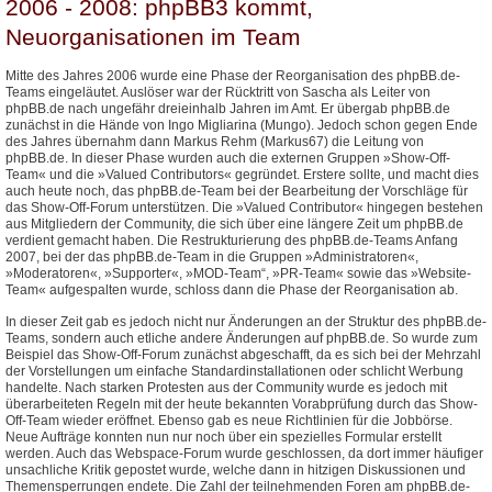
2006 - 2008: phpBB3 kommt,
Neuorganisationen im Team
Mitte des Jahres 2006 wurde eine Phase der Reorganisation des phpBB.de-
Teams eingeläutet. Auslöser war der Rücktritt von Sascha als Leiter von
phpBB.de nach ungefähr dreieinhalb Jahren im Amt. Er übergab phpBB.de
zunächst in die Hände von Ingo Migliarina (Mungo). Jedoch schon gegen Ende
des Jahres übernahm dann Markus Rehm (Markus67) die Leitung von
phpBB.de. In dieser Phase wurden auch die externen Gruppen »Show-Off-
Team« und die »Valued Contributors« gegründet. Erstere sollte, und macht dies
auch heute noch, das phpBB.de-Team bei der Bearbeitung der Vorschläge für
das Show-Off-Forum unterstützen. Die »Valued Contributor« hingegen bestehen
aus Mitgliedern der Community, die sich über eine längere Zeit um phpBB.de
verdient gemacht haben. Die Restrukturierung des phpBB.de-Teams Anfang
2007, bei der das phpBB.de-Team in die Gruppen »Administratoren«,
»Moderatoren«, »Supporter«, »MOD-Team“, »PR-Team« sowie das »Website-
Team« aufgespalten wurde, schloss dann die Phase der Reorganisation ab.
In dieser Zeit gab es jedoch nicht nur Änderungen an der Struktur des phpBB.de-
Teams, sondern auch etliche andere Änderungen auf phpBB.de. So wurde zum
Beispiel das Show-Off-Forum zunächst abgeschafft, da es sich bei der Mehrzahl
der Vorstellungen um einfache Standardinstallationen oder schlicht Werbung
handelte. Nach starken Protesten aus der Community wurde es jedoch mit
überarbeiteten Regeln mit der heute bekannten Vorabprüfung durch das Show-
Off-Team wieder eröffnet. Ebenso gab es neue Richtlinien für die Jobbörse.
Neue Aufträge konnten nun nur noch über ein spezielles Formular erstellt
werden. Auch das Webspace-Forum wurde geschlossen, da dort immer häufiger
unsachliche Kritik gepostet wurde, welche dann in hitzigen Diskussionen und
Themensperrungen endete. Die Zahl der teilnehmenden Foren am phpBB.de-