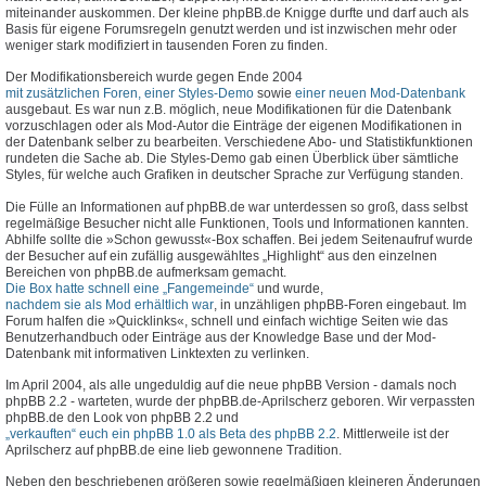
miteinander auskommen. Der kleine phpBB.de Knigge durfte und darf auch als
Basis für eigene Forumsregeln genutzt werden und ist inzwischen mehr oder
weniger stark modifiziert in tausenden Foren zu finden.
Der Modifikationsbereich wurde gegen Ende 2004
mit zusätzlichen Foren, einer Styles-Demo
sowie
einer neuen Mod-Datenbank
ausgebaut. Es war nun z.B. möglich, neue Modifikationen für die Datenbank
vorzuschlagen oder als Mod-Autor die Einträge der eigenen Modifikationen in
der Datenbank selber zu bearbeiten. Verschiedene Abo- und Statistikfunktionen
rundeten die Sache ab. Die Styles-Demo gab einen Überblick über sämtliche
Styles, für welche auch Grafiken in deutscher Sprache zur Verfügung standen.
Die Fülle an Informationen auf phpBB.de war unterdessen so groß, dass selbst
regelmäßige Besucher nicht alle Funktionen, Tools und Informationen kannten.
Abhilfe sollte die »Schon gewusst«-Box schaffen. Bei jedem Seitenaufruf wurde
der Besucher auf ein zufällig ausgewähltes „Highlight“ aus den einzelnen
Bereichen von phpBB.de aufmerksam gemacht.
Die Box hatte schnell eine „Fangemeinde“
und wurde,
nachdem sie als Mod erhältlich war
, in unzähligen phpBB-Foren eingebaut. Im
Forum halfen die »Quicklinks«, schnell und einfach wichtige Seiten wie das
Benutzerhandbuch oder Einträge aus der Knowledge Base und der Mod-
Datenbank mit informativen Linktexten zu verlinken.
Im April 2004, als alle ungeduldig auf die neue phpBB Version - damals noch
phpBB 2.2 - warteten, wurde der phpBB.de-Aprilscherz geboren. Wir verpassten
phpBB.de den Look von phpBB 2.2 und
„verkauften“ euch ein phpBB 1.0 als Beta des phpBB 2.2
. Mittlerweile ist der
Aprilscherz auf phpBB.de eine lieb gewonnene Tradition.
Neben den beschriebenen größeren sowie regelmäßigen kleineren Änderungen