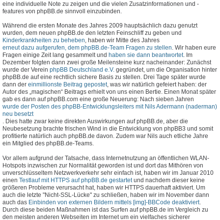
eine individuelle Note zu zeigen und die vielen Zusatzinformationen und -
features von phpBB.de sinnvoll einzubinden.
Während die ersten Monate des Jahres 2009 hauptsächlich dazu genutzt
wurden, dem neuen phpBB.de den letzten Feinschliff zu geben und
Kinderkrankheiten zu beheben
, haben wir Mitte des Jahres
erneut dazu aufgerufen, dem phpBB.de-Team Fragen zu stellen
. Wir haben eure
Fragen einige Zeit lang gesammelt und
haben sie dann beantwortet
. Im
Dezember folgten dann zwei große Meilensteine kurz nacheinander: Zunächst
wurde der Verein
phpBB Deutschland e.V.
gegründet, um die Organisation hinter
phpBB.de auf eine rechtlich sichere Basis zu stellen. Drei Tage später wurde
dann der
einmillionste Beitrag gepostet
, was wir natürlich gefeiert haben: der
Autor des „magischen“ Beitrags erhielt von uns einen Bertie. Einen Monat später
gab es dann auf phpBB.com eine große Neuerung: Nach sieben Jahren
wurde der Posten des phpBB-Entwicklungsleiters mit Nils Adermann (naderman)
neu besetzt
. Dies hatte zwar keine direkten Auswirkungen auf phpBB.de, aber die
Neubesetzung brachte frischen Wind in die Entwicklung von phpBB3 und somit
profitierte natürlich auch phpBB.de davon. Zudem war Nils auch etliche Jahre
ein Mitglied des phpBB.de-Teams.
Vor allem aufgrund der Tatsache, dass Internetnutzung an öffentlichen WLAN-
Hotspots inzwischen zur Normalität geworden ist und dort das Mithören von
unverschlüsseltem Netzwerkverkehr sehr einfach ist, haben wir im Januar 2010
einen
Testlauf mit HTTPS auf phpBB.de gestartet
und nachdem dieser keine
größeren Probleme verursacht hat, haben wir HTTPS dauerhaft aktiviert. Um
auch die letzte "Nicht-SSL-Lücke" zu schließen, haben wir im November dann
auch das
Einbinden von externen Bildern mittels [img]-BBCode deaktiviert
.
Durch diese beiden Maßnahmen ist das Surfen auf phpBB.de im Vergleich zu
den meisten anderen Webseiten im Internet um ein vielfaches sicherer