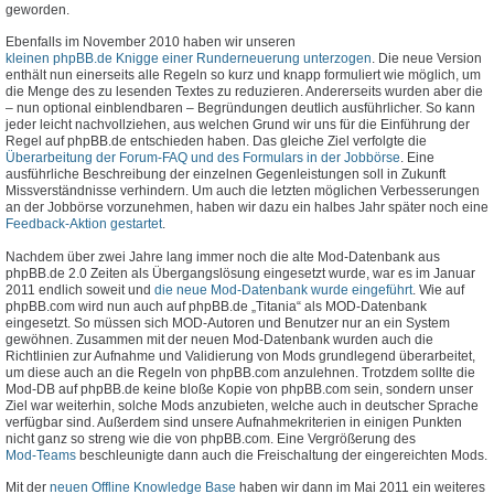
geworden.
Ebenfalls im November 2010 haben wir unseren
kleinen phpBB.de Knigge einer Runderneuerung unterzogen
. Die neue Version
enthält nun einerseits alle Regeln so kurz und knapp formuliert wie möglich, um
die Menge des zu lesenden Textes zu reduzieren. Andererseits wurden aber die
– nun optional einblendbaren – Begründungen deutlich ausführlicher. So kann
jeder leicht nachvollziehen, aus welchen Grund wir uns für die Einführung der
Regel auf phpBB.de entschieden haben. Das gleiche Ziel verfolgte die
Überarbeitung der Forum-FAQ und des Formulars in der Jobbörse
. Eine
ausführliche Beschreibung der einzelnen Gegenleistungen soll in Zukunft
Missverständnisse verhindern. Um auch die letzten möglichen Verbesserungen
an der Jobbörse vorzunehmen, haben wir dazu ein halbes Jahr später noch eine
Feedback-Aktion gestartet
.
Nachdem über zwei Jahre lang immer noch die alte Mod-Datenbank aus
phpBB.de 2.0 Zeiten als Übergangslösung eingesetzt wurde, war es im Januar
2011 endlich soweit und
die neue Mod-Datenbank wurde eingeführt
. Wie auf
phpBB.com wird nun auch auf phpBB.de „Titania“ als MOD-Datenbank
eingesetzt. So müssen sich MOD-Autoren und Benutzer nur an ein System
gewöhnen. Zusammen mit der neuen Mod-Datenbank wurden auch die
Richtlinien zur Aufnahme und Validierung von Mods grundlegend überarbeitet,
um diese auch an die Regeln von phpBB.com anzulehnen. Trotzdem sollte die
Mod-DB auf phpBB.de keine bloße Kopie von phpBB.com sein, sondern unser
Ziel war weiterhin, solche Mods anzubieten, welche auch in deutscher Sprache
verfügbar sind. Außerdem sind unsere Aufnahmekriterien in einigen Punkten
nicht ganz so streng wie die von phpBB.com. Eine Vergrößerung des
Mod-Teams
beschleunigte dann auch die Freischaltung der eingereichten Mods.
Mit der
neuen Offline Knowledge Base
haben wir dann im Mai 2011 ein weiteres