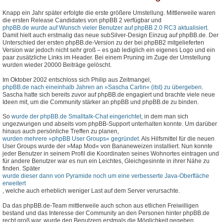
Knapp ein Jahr später erfolgte die erste größere Umstellung. Mittlerweile waren
die ersten Release Candidates von phpBB 2 verfügbar und
phpBB.de wurde auf Wunsch vieler Benutzer auf phpBB 2.0 RC3 aktualisiert
.
Damit hielt auch erstmalig das neue subSilver-Design Einzug auf phpBB.de. Der
Unterschied der ersten phpBB.de-Version zu der bei phpBB2 mitgelieferten
Version war jedoch nicht sehr groß – es gab lediglich ein eigenes Logo und ein
paar zusätzliche Links im Header. Bei einem Pruning im Zuge der Umstellung
wurden wieder 20000 Beiträge gelöscht.
Im Oktober 2002 entschloss sich Philip aus Zeitmangel,
phpBB.de nach eineinhalb Jahren an »Sascha Carlin« (itst) zu übergeben
.
Sascha hatte sich bereits zuvor auf phpBB.de engagiert und brachte viele neue
Ideen mit, um die Community stärker an phpBB und phpBB.de zu binden.
So
wurde der phpBB.de Smalltalk-Chat eingerichtet
, in dem man sich
ungezwungen und abseits vom phpBB-Support unterhalten konnte. Um darüber
hinaus auch persönliche Treffen zu planen,
wurden mehrere »phpBB User Groups« gegründet
. Als Hilfsmittel für die neuen
User Groups wurde der »Map Mod« von Bananeweizen installiert. Nun konnte
jeder Benutzer in seinem Profil die Koordinaten seines Wohnortes eintragen und
für andere Benutzer war es nun ein Leichtes, Gleichgesinnte in ihrer Nähe zu
finden. Später
wurde dieser dann von Pyramide noch um eine verbesserte Java-Oberfläche
erweitert
, welche auch erheblich weniger Last auf dem Server verursachte.
Da das phpBB.de-Team mittlerweile auch schon aus etlichen Freiwilligen
bestand und das Interesse der Community an den Personen hinter phpBB.de
recht groß war, wurde den Benutzern erstmals die Möglichkeit gegeben,