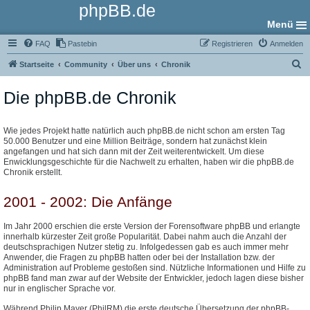
phpBB.de
Menü
FAQ
Pastebin
Registrieren
Anmelden
S
Startseite
Community
Über uns
Chronik
u
Die phpBB.de Chronik
c
h
e
Wie jedes Projekt hatte natürlich auch phpBB.de nicht schon am ersten Tag
50.000 Benutzer und eine Million Beiträge, sondern hat zunächst klein
angefangen und hat sich dann mit der Zeit weiterentwickelt. Um diese
Enwicklungsgeschichte für die Nachwelt zu erhalten, haben wir die phpBB.de
Chronik erstellt.
2001 - 2002: Die Anfänge
Im Jahr 2000 erschien die erste Version der Forensoftware phpBB und erlangte
innerhalb kürzester Zeit große Popularität. Dabei nahm auch die Anzahl der
deutschsprachigen Nutzer stetig zu. Infolgedessen gab es auch immer mehr
Anwender, die Fragen zu phpBB hatten oder bei der Installation bzw. der
Administration auf Probleme gestoßen sind. Nützliche Informationen und Hilfe zu
phpBB fand man zwar auf der Website der Entwickler, jedoch lagen diese bisher
nur in englischer Sprache vor.
Während Philip Mayer (PhilRM) die erste deutsche Übersetzung der phpBB-