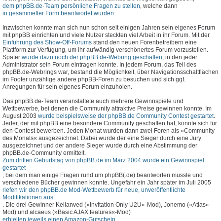
dem phpBB.de-Team persönliche Fragen zu stellen
, welche dann
in gesammelter Form beantwortet wurden
.
Inzwischen konnte man sich nun schon seit einigen Jahren sein eigenes Forum
mit phpBB einrichten und viele Nutzer steckten viel Arbeit in ihr Forum. Mit der
Einführung des Show-Off-Forums
stand den neuen Forenbetreibern eine
Plattform zur Verfügung, um ihr aufwändig verschönertes Forum vorzustellen.
Später
wurde dazu noch der phpBB.de-Webring geschaffen
, in den jeder
Administrator sein Forum eintragen konnte. In jedem Forum, das Teil des
phpBB.de-Webrings war, bestand die Möglichkeit, über Navigationsschaltflächen
im Footer unzählige andere phpBB-Foren zu besuchen und sich ggf.
Anregungen für sein eigenes Forum einzuholen.
Das phpBB.de-Team veranstaltete auch mehrere Gewinnspiele und
Wettbewerbe, bei denen die Community attraktive Preise gewinnen konnte. Im
August 2003
wurde beispielsweise der phpBB.de Community Contest gestartet
.
Jeder, der mit phpBB eine besondere Community geschaffen hat, konnte sich für
den Contest bewerben. Jeden Monat wurden dann zwei Foren als »Community
des Monats« ausgezeichnet. Dabei wurde der eine Sieger durch eine Jury
ausgezeichnet und der andere Sieger wurde durch eine Abstimmung der
phpBB.de-Community ermittelt.
Zum dritten Geburtstag von phpBB.de im März 2004 wurde ein Gewinnspiel
gestartet
, bei dem man einige Fragen rund um phpBB(.de) beantworten musste und
verschiedene Bücher gewinnen konnte. Ungefähr ein Jahr später im Juli 2005
riefen wir den phpBB.de Mod-Wettbewerb für neue, unveröffentlichte
Modifikationen aus
. Die drei Gewinner Kellanved (»Invitation Only U2U«-Mod), Jonemo (»Atlas«-
Mod) und alcaeus (»Basic AJAX features«-Mod)
erhielten jeweils einen Amazon-Gutschein
.