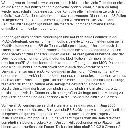
Webring war mittlerweile zwar enorm, jedoch hielten sich viele Teilnehmer nicht
an die Regeln. Wir hatten daher leider keine andere Wahl, als den Webring
wieder abzuschaffen, da eine ständige Kontrolle aller Teilnehmer zeitlich nicht
möglich war. Außerdem sahen wir uns dazu gezwungen, Signaturen auf 3 Zeilen
zu begrenzen und Bilder in diesen komplett zu verbieten. Die Anzahl der
Benutzer mit riesigen Signaturen, die mehrere und/oder animierte Banner
enthielten, nahm einfach überhand.
Aber es gab auch positive Neuerungen und natürlich neue Features: in der
MOD-Datenbank war es nunmehr möglich, defekte Links zu melden oder seine
Modifikationen vom phpBB.de-Team validieren zu lassen. Um dazu noch die
Übersichtlichkeit zu erhöhen, wurde zum einen die Mod-Datenbank von alten
Mods bereinigt, zum anderen wurden die MOD-Foren generalüberholt. War der
Download nicht mehr erreichbar oder die Modifikation nicht mehr mit der
neusten phpBB-Version kompatibel, wurde der Eintrag aus der MOD-Datenbank
gelöscht. Für mehr Übersichtlichkeit sorgte auch das Verschieben der
Diskussionen zu unseren Ankündigungen in das Forum "Community Talk" –
dadurch wird das Ankündigungsforum nur noch als ungelesen markiert, wenn es
auch wirklich etwas neues gibt. Um noch schneller auf problematische Beiträge
reagieren zu können, wurde eine Betragsmeldefunktion eingebaut.
Da die Umstellung der Basis von phpBB.de auf phpBB 3.0 in absehbare Zeit
rückte, haben wir die Community in einer großen Umfrage um Ihre Meinung zu
phpBB.de gebeten und das Feedback in die Entwicklung einfließen lassen.
Von vielen Anwendern sehnlichst erwartet war es dann auch im Juni 2006
endlich so weit und die erste Beta von phpBB 3 »Olympus« wurde veröffentlicht.
Infolgedessen gab es auf phpBB.de natürlich auch die ersten Fragen zur
Installation usw. von phpBB 3. Einige Wagemutige setzten die Betaversionen
von phpBB 3 bereits produktiv ein. Um den Hilfesuchenden eine Plattform zu
bieten, wurde zunächst ein Forum "Diskussion über phpBB 2.0/3.0 Olympus"