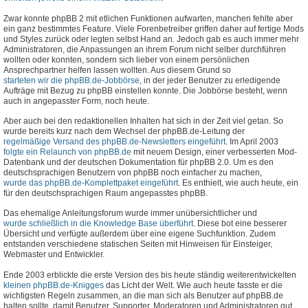
Zwar konnte phpBB 2 mit etlichen Funktionen aufwarten, manchen fehlte aber
ein ganz bestimmtes Feature. Viele Forenbetreiber griffen daher auf fertige Mods
und Styles zurück oder legten selbst Hand an. Jedoch gab es auch immer mehr
Administratoren, die Anpassungen an ihrem Forum nicht selber durchführen
wollten oder konnten, sondern sich lieber von einem persönlichen
Ansprechpartner helfen lassen wollten. Aus diesem Grund so
starteten wir die phpBB.de-Jobbörse
, in der jeder Benutzer zu erledigende
Aufträge mit Bezug zu phpBB einstellen konnte. Die Jobbörse besteht, wenn
auch in angepasster Form, noch heute.
Aber auch bei den redaktionellen Inhalten hat sich in der Zeit viel getan. So
wurde bereits kurz nach dem Wechsel der phpBB.de-Leitung der
regelmäßige Versand des phpBB.de-Newsletters eingeführt
. Im April 2003
folgte ein Relaunch von phpBB.de
mit neuem Design, einer verbesserten Mod-
Datenbank und der deutschen Dokumentation für phpBB 2.0. Um es den
deutschsprachigen Benutzern von phpBB noch einfacher zu machen,
wurde das phpBB.de-Komplettpaket eingeführt
. Es enthielt, wie auch heute, ein
für den deutschsprachigen Raum angepasstes phpBB.
Das ehemalige Anleitungsforum wurde immer unübersichtlicher und
wurde schließlich in die Knowledge Base überführt
. Diese bot eine besserer
Übersicht und verfügte außerdem über eine eigene Suchfunktion. Zudem
entstanden verschiedene statischen Seiten mit Hinweisen für Einsteiger,
Webmaster und Entwickler.
Ende 2003 erblickte die erste Version des bis heute ständig weiterentwickelten
kleinen phpBB.de-Knigges
das Licht der Welt. Wie auch heute fasste er die
wichtigsten Regeln zusammen, an die man sich als Benutzer auf phpBB.de
halten sollte, damit Benutzer, Supporter, Moderatoren und Administratoren gut