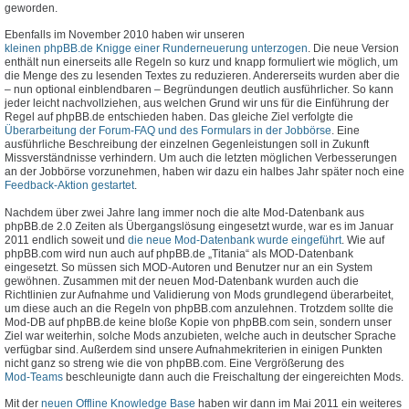
geworden.
Ebenfalls im November 2010 haben wir unseren
kleinen phpBB.de Knigge einer Runderneuerung unterzogen
. Die neue Version
enthält nun einerseits alle Regeln so kurz und knapp formuliert wie möglich, um
die Menge des zu lesenden Textes zu reduzieren. Andererseits wurden aber die
– nun optional einblendbaren – Begründungen deutlich ausführlicher. So kann
jeder leicht nachvollziehen, aus welchen Grund wir uns für die Einführung der
Regel auf phpBB.de entschieden haben. Das gleiche Ziel verfolgte die
Überarbeitung der Forum-FAQ und des Formulars in der Jobbörse
. Eine
ausführliche Beschreibung der einzelnen Gegenleistungen soll in Zukunft
Missverständnisse verhindern. Um auch die letzten möglichen Verbesserungen
an der Jobbörse vorzunehmen, haben wir dazu ein halbes Jahr später noch eine
Feedback-Aktion gestartet
.
Nachdem über zwei Jahre lang immer noch die alte Mod-Datenbank aus
phpBB.de 2.0 Zeiten als Übergangslösung eingesetzt wurde, war es im Januar
2011 endlich soweit und
die neue Mod-Datenbank wurde eingeführt
. Wie auf
phpBB.com wird nun auch auf phpBB.de „Titania“ als MOD-Datenbank
eingesetzt. So müssen sich MOD-Autoren und Benutzer nur an ein System
gewöhnen. Zusammen mit der neuen Mod-Datenbank wurden auch die
Richtlinien zur Aufnahme und Validierung von Mods grundlegend überarbeitet,
um diese auch an die Regeln von phpBB.com anzulehnen. Trotzdem sollte die
Mod-DB auf phpBB.de keine bloße Kopie von phpBB.com sein, sondern unser
Ziel war weiterhin, solche Mods anzubieten, welche auch in deutscher Sprache
verfügbar sind. Außerdem sind unsere Aufnahmekriterien in einigen Punkten
nicht ganz so streng wie die von phpBB.com. Eine Vergrößerung des
Mod-Teams
beschleunigte dann auch die Freischaltung der eingereichten Mods.
Mit der
neuen Offline Knowledge Base
haben wir dann im Mai 2011 ein weiteres