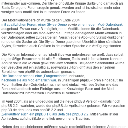
miteinander auskommen. Der kleine phpBB.de Knigge durfte und darf auch als
Basis für eigene Forumsregeln genutzt werden und ist inzwischen mehr oder
weniger stark modifiziert in tausenden Foren zu finden.
Der Modifikationsbereich wurde gegen Ende 2004
mit zusätzlichen Foren, einer Styles-Demo
sowie
einer neuen Mod-Datenbank
ausgebaut. Es war nun z.B. möglich, neue Modifikationen für die Datenbank
vorzuschlagen oder als Mod-Autor die Einträge der eigenen Modifikationen in
der Datenbank selber zu bearbeiten. Verschiedene Abo- und Statistikfunktionen
rundeten die Sache ab. Die Styles-Demo gab einen Überblick über sämtliche
Styles, für welche auch Grafiken in deutscher Sprache zur Verfügung standen.
Die Fülle an Informationen auf phpBB.de war unterdessen so groß, dass selbst
regelmäßige Besucher nicht alle Funktionen, Tools und Informationen kannten.
Abhilfe sollte die »Schon gewusst«-Box schaffen. Bei jedem Seitenaufruf wurde
der Besucher auf ein zufällig ausgewähltes „Highlight“ aus den einzelnen
Bereichen von phpBB.de aufmerksam gemacht.
Die Box hatte schnell eine „Fangemeinde“
und wurde,
nachdem sie als Mod erhältlich war
, in unzähligen phpBB-Foren eingebaut. Im
Forum halfen die »Quicklinks«, schnell und einfach wichtige Seiten wie das
Benutzerhandbuch oder Einträge aus der Knowledge Base und der Mod-
Datenbank mit informativen Linktexten zu verlinken.
Im April 2004, als alle ungeduldig auf die neue phpBB Version - damals noch
phpBB 2.2 - warteten, wurde der phpBB.de-Aprilscherz geboren. Wir verpassten
phpBB.de den Look von phpBB 2.2 und
„verkauften“ euch ein phpBB 1.0 als Beta des phpBB 2.2
. Mittlerweile ist der
Aprilscherz auf phpBB.de eine lieb gewonnene Tradition.
Neben den beschriebenen größeren sowie regelmäßigen kleineren Änderungen