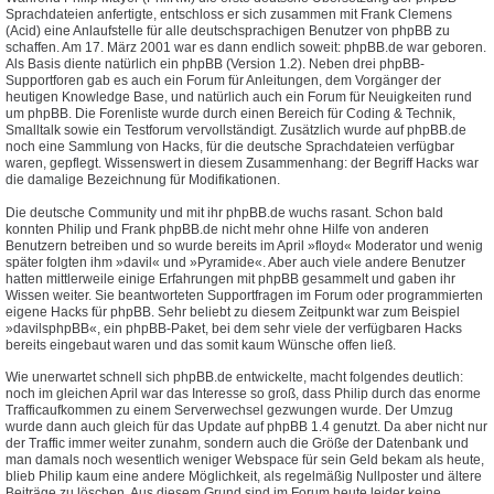
Sprachdateien anfertigte, entschloss er sich zusammen mit Frank Clemens
(Acid) eine Anlaufstelle für alle deutschsprachigen Benutzer von phpBB zu
schaffen. Am 17. März 2001 war es dann endlich soweit: phpBB.de war geboren.
Als Basis diente natürlich ein phpBB (Version 1.2). Neben drei phpBB-
Supportforen gab es auch ein Forum für Anleitungen, dem Vorgänger der
heutigen Knowledge Base, und natürlich auch ein Forum für Neuigkeiten rund
um phpBB. Die Forenliste wurde durch einen Bereich für Coding & Technik,
Smalltalk sowie ein Testforum vervollständigt. Zusätzlich wurde auf phpBB.de
noch eine Sammlung von Hacks, für die deutsche Sprachdateien verfügbar
waren, gepflegt. Wissenswert in diesem Zusammenhang: der Begriff Hacks war
die damalige Bezeichnung für Modifikationen.
Die deutsche Community und mit ihr phpBB.de wuchs rasant. Schon bald
konnten Philip und Frank phpBB.de nicht mehr ohne Hilfe von anderen
Benutzern betreiben und so wurde bereits im April »floyd« Moderator und wenig
später folgten ihm »davil« und »Pyramide«. Aber auch viele andere Benutzer
hatten mittlerweile einige Erfahrungen mit phpBB gesammelt und gaben ihr
Wissen weiter. Sie beantworteten Supportfragen im Forum oder programmierten
eigene Hacks für phpBB. Sehr beliebt zu diesem Zeitpunkt war zum Beispiel
»davilsphpBB«, ein phpBB-Paket, bei dem sehr viele der verfügbaren Hacks
bereits eingebaut waren und das somit kaum Wünsche offen ließ.
Wie unerwartet schnell sich phpBB.de entwickelte, macht folgendes deutlich:
noch im gleichen April war das Interesse so groß, dass Philip durch das enorme
Trafficaufkommen zu einem Serverwechsel gezwungen wurde. Der Umzug
wurde dann auch gleich für das Update auf phpBB 1.4 genutzt. Da aber nicht nur
der Traffic immer weiter zunahm, sondern auch die Größe der Datenbank und
man damals noch wesentlich weniger Webspace für sein Geld bekam als heute,
blieb Philip kaum eine andere Möglichkeit, als regelmäßig Nullposter und ältere
Beiträge zu löschen. Aus diesem Grund sind im Forum heute leider keine