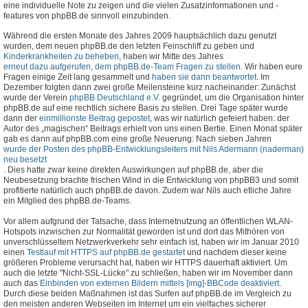
eine individuelle Note zu zeigen und die vielen Zusatzinformationen und -
features von phpBB.de sinnvoll einzubinden.
Während die ersten Monate des Jahres 2009 hauptsächlich dazu genutzt
wurden, dem neuen phpBB.de den letzten Feinschliff zu geben und
Kinderkrankheiten zu beheben
, haben wir Mitte des Jahres
erneut dazu aufgerufen, dem phpBB.de-Team Fragen zu stellen
. Wir haben eure
Fragen einige Zeit lang gesammelt und
haben sie dann beantwortet
. Im
Dezember folgten dann zwei große Meilensteine kurz nacheinander: Zunächst
wurde der Verein
phpBB Deutschland e.V.
gegründet, um die Organisation hinter
phpBB.de auf eine rechtlich sichere Basis zu stellen. Drei Tage später wurde
dann der
einmillionste Beitrag gepostet
, was wir natürlich gefeiert haben: der
Autor des „magischen“ Beitrags erhielt von uns einen Bertie. Einen Monat später
gab es dann auf phpBB.com eine große Neuerung: Nach sieben Jahren
wurde der Posten des phpBB-Entwicklungsleiters mit Nils Adermann (naderman)
neu besetzt
. Dies hatte zwar keine direkten Auswirkungen auf phpBB.de, aber die
Neubesetzung brachte frischen Wind in die Entwicklung von phpBB3 und somit
profitierte natürlich auch phpBB.de davon. Zudem war Nils auch etliche Jahre
ein Mitglied des phpBB.de-Teams.
Vor allem aufgrund der Tatsache, dass Internetnutzung an öffentlichen WLAN-
Hotspots inzwischen zur Normalität geworden ist und dort das Mithören von
unverschlüsseltem Netzwerkverkehr sehr einfach ist, haben wir im Januar 2010
einen
Testlauf mit HTTPS auf phpBB.de gestartet
und nachdem dieser keine
größeren Probleme verursacht hat, haben wir HTTPS dauerhaft aktiviert. Um
auch die letzte "Nicht-SSL-Lücke" zu schließen, haben wir im November dann
auch das
Einbinden von externen Bildern mittels [img]-BBCode deaktiviert
.
Durch diese beiden Maßnahmen ist das Surfen auf phpBB.de im Vergleich zu
den meisten anderen Webseiten im Internet um ein vielfaches sicherer