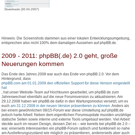
Downloads (30.04.2007)
Hinweis: Die Screenshots stammen aus einer lokalen Entwicklungsumgebung,
entsprechen also nicht 100% dem damaligen Aussehen auf phpBB.de.
2009 - 2011: phpBB(.de) 2.0 geht, große
Neuerungen kommen
Das Ende des Jahres 2008 war auch das Ende von phpBB 2.0: Vor dem
Hintergrund, dass
phpBB.com am 01.01.2009 den offiziellen Support für diese Version eingestellt
hat
, hat unser Website-Team auf Hochtouren gearbeitet, um phpBB.de zum
Jahreswechsel ebenfalls auf die neue Forumsversion zu aktualisieren. Am
29.12.2008 haben wir phpBB.de dafür in den Wartungsmodus versetzt, um es
euch
am 31.12.2008 in der neuen Version präsentieren zu können
. Anders als
bei einem gewöhnlichen 08/15-Forum war diese Umstellung auf phpBB.de
jedoch harte Arbeit: Neben dem eigentlichen Forumsupdate mussten unzählige
statische Seiten sowie interne und externe Tools umgebaut werden. Viel Arbeit
steckte auch im neuen Design, dessen Ziel es – wie bereits bei phpBB.de 2.0 –
war, einerseits Interessenten ein phpBB-Forum optisch und funktionell so nahe
am Auslieferungszustand wie möglich zu präsentieren, andererseits aber auch