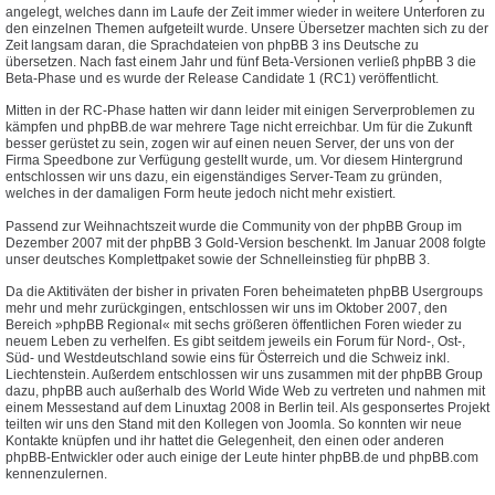
angelegt, welches dann im Laufe der Zeit immer wieder in weitere Unterforen zu
den einzelnen Themen aufgeteilt wurde. Unsere Übersetzer machten sich zu der
Zeit langsam daran, die Sprachdateien von phpBB 3 ins Deutsche zu
übersetzen. Nach fast einem Jahr und fünf Beta-Versionen verließ phpBB 3 die
Beta-Phase und es wurde der Release Candidate 1 (RC1) veröffentlicht.
Mitten in der RC-Phase hatten wir dann leider mit einigen Serverproblemen zu
kämpfen und phpBB.de war mehrere Tage nicht erreichbar. Um für die Zukunft
besser gerüstet zu sein, zogen wir auf einen neuen Server, der uns von der
Firma Speedbone zur Verfügung gestellt wurde, um. Vor diesem Hintergrund
entschlossen wir uns dazu, ein eigenständiges Server-Team zu gründen,
welches in der damaligen Form heute jedoch nicht mehr existiert.
Passend zur Weihnachtszeit wurde die Community von der phpBB Group im
Dezember 2007 mit der phpBB 3 Gold-Version beschenkt. Im Januar 2008 folgte
unser deutsches Komplettpaket sowie der Schnelleinstieg für phpBB 3.
Da die Aktitiväten der bisher in privaten Foren beheimateten phpBB Usergroups
mehr und mehr zurückgingen, entschlossen wir uns im Oktober 2007, den
Bereich »phpBB Regional« mit sechs größeren öffentlichen Foren wieder zu
neuem Leben zu verhelfen. Es gibt seitdem jeweils ein Forum für Nord-, Ost-,
Süd- und Westdeutschland sowie eins für Österreich und die Schweiz inkl.
Liechtenstein. Außerdem entschlossen wir uns zusammen mit der phpBB Group
dazu, phpBB auch außerhalb des World Wide Web zu vertreten und nahmen mit
einem Messestand auf dem Linuxtag 2008 in Berlin teil. Als gesponsertes Projekt
teilten wir uns den Stand mit den Kollegen von Joomla. So konnten wir neue
Kontakte knüpfen und ihr hattet die Gelegenheit, den einen oder anderen
phpBB-Entwickler oder auch einige der Leute hinter phpBB.de und phpBB.com
kennenzulernen.