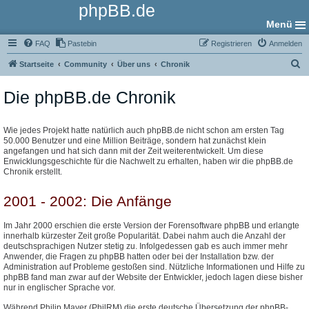
phpBB.de
Menü
FAQ
Pastebin
Registrieren
Anmelden
S
Startseite
Community
Über uns
Chronik
u
Die phpBB.de Chronik
c
h
e
Wie jedes Projekt hatte natürlich auch phpBB.de nicht schon am ersten Tag
50.000 Benutzer und eine Million Beiträge, sondern hat zunächst klein
angefangen und hat sich dann mit der Zeit weiterentwickelt. Um diese
Enwicklungsgeschichte für die Nachwelt zu erhalten, haben wir die phpBB.de
Chronik erstellt.
2001 - 2002: Die Anfänge
Im Jahr 2000 erschien die erste Version der Forensoftware phpBB und erlangte
innerhalb kürzester Zeit große Popularität. Dabei nahm auch die Anzahl der
deutschsprachigen Nutzer stetig zu. Infolgedessen gab es auch immer mehr
Anwender, die Fragen zu phpBB hatten oder bei der Installation bzw. der
Administration auf Probleme gestoßen sind. Nützliche Informationen und Hilfe zu
phpBB fand man zwar auf der Website der Entwickler, jedoch lagen diese bisher
nur in englischer Sprache vor.
Während Philip Mayer (PhilRM) die erste deutsche Übersetzung der phpBB-