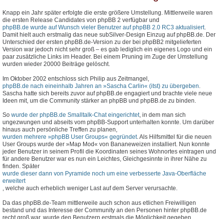
Knapp ein Jahr später erfolgte die erste größere Umstellung. Mittlerweile waren
die ersten Release Candidates von phpBB 2 verfügbar und
phpBB.de wurde auf Wunsch vieler Benutzer auf phpBB 2.0 RC3 aktualisiert
.
Damit hielt auch erstmalig das neue subSilver-Design Einzug auf phpBB.de. Der
Unterschied der ersten phpBB.de-Version zu der bei phpBB2 mitgelieferten
Version war jedoch nicht sehr groß – es gab lediglich ein eigenes Logo und ein
paar zusätzliche Links im Header. Bei einem Pruning im Zuge der Umstellung
wurden wieder 20000 Beiträge gelöscht.
Im Oktober 2002 entschloss sich Philip aus Zeitmangel,
phpBB.de nach eineinhalb Jahren an »Sascha Carlin« (itst) zu übergeben
.
Sascha hatte sich bereits zuvor auf phpBB.de engagiert und brachte viele neue
Ideen mit, um die Community stärker an phpBB und phpBB.de zu binden.
So
wurde der phpBB.de Smalltalk-Chat eingerichtet
, in dem man sich
ungezwungen und abseits vom phpBB-Support unterhalten konnte. Um darüber
hinaus auch persönliche Treffen zu planen,
wurden mehrere »phpBB User Groups« gegründet
. Als Hilfsmittel für die neuen
User Groups wurde der »Map Mod« von Bananeweizen installiert. Nun konnte
jeder Benutzer in seinem Profil die Koordinaten seines Wohnortes eintragen und
für andere Benutzer war es nun ein Leichtes, Gleichgesinnte in ihrer Nähe zu
finden. Später
wurde dieser dann von Pyramide noch um eine verbesserte Java-Oberfläche
erweitert
, welche auch erheblich weniger Last auf dem Server verursachte.
Da das phpBB.de-Team mittlerweile auch schon aus etlichen Freiwilligen
bestand und das Interesse der Community an den Personen hinter phpBB.de
recht groß war, wurde den Benutzern erstmals die Möglichkeit gegeben,