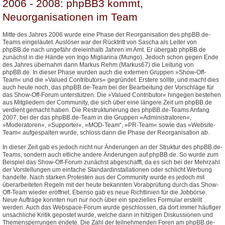
2006 - 2008: phpBB3 kommt,
Neuorganisationen im Team
Mitte des Jahres 2006 wurde eine Phase der Reorganisation des phpBB.de-
Teams eingeläutet. Auslöser war der Rücktritt von Sascha als Leiter von
phpBB.de nach ungefähr dreieinhalb Jahren im Amt. Er übergab phpBB.de
zunächst in die Hände von Ingo Migliarina (Mungo). Jedoch schon gegen Ende
des Jahres übernahm dann Markus Rehm (Markus67) die Leitung von
phpBB.de. In dieser Phase wurden auch die externen Gruppen »Show-Off-
Team« und die »Valued Contributors« gegründet. Erstere sollte, und macht dies
auch heute noch, das phpBB.de-Team bei der Bearbeitung der Vorschläge für
das Show-Off-Forum unterstützen. Die »Valued Contributor« hingegen bestehen
aus Mitgliedern der Community, die sich über eine längere Zeit um phpBB.de
verdient gemacht haben. Die Restrukturierung des phpBB.de-Teams Anfang
2007, bei der das phpBB.de-Team in die Gruppen »Administratoren«,
»Moderatoren«, »Supporter«, »MOD-Team“, »PR-Team« sowie das »Website-
Team« aufgespalten wurde, schloss dann die Phase der Reorganisation ab.
In dieser Zeit gab es jedoch nicht nur Änderungen an der Struktur des phpBB.de-
Teams, sondern auch etliche andere Änderungen auf phpBB.de. So wurde zum
Beispiel das Show-Off-Forum zunächst abgeschafft, da es sich bei der Mehrzahl
der Vorstellungen um einfache Standardinstallationen oder schlicht Werbung
handelte. Nach starken Protesten aus der Community wurde es jedoch mit
überarbeiteten Regeln mit der heute bekannten Vorabprüfung durch das Show-
Off-Team wieder eröffnet. Ebenso gab es neue Richtlinien für die Jobbörse.
Neue Aufträge konnten nun nur noch über ein spezielles Formular erstellt
werden. Auch das Webspace-Forum wurde geschlossen, da dort immer häufiger
unsachliche Kritik gepostet wurde, welche dann in hitzigen Diskussionen und
Themensperrungen endete. Die Zahl der teilnehmenden Foren am phpBB.de-