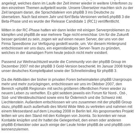
angelegt, welches dann im Laufe der Zeit immer wieder in weitere Unterforen zu
den einzelnen Themen aufgeteilt wurde. Unsere Übersetzer machten sich zu der
Zeit langsam daran, die Sprachdateien von phpBB 3 ins Deutsche zu
übersetzen. Nach fast einem Jahr und fünf Beta-Versionen verließ phpBB 3 die
Beta-Phase und es wurde der Release Candidate 1 (RC1) veröffentlicht.
Mitten in der RC-Phase hatten wir dann leider mit einigen Serverproblemen zu
kämpfen und phpBB.de war mehrere Tage nicht erreichbar. Um für die Zukunft
besser gerüstet zu sein, zogen wir auf einen neuen Server, der uns von der
Firma Speedbone zur Verfügung gestellt wurde, um. Vor diesem Hintergrund
entschlossen wir uns dazu, ein eigenständiges Server-Team zu gründen,
welches in der damaligen Form heute jedoch nicht mehr existiert.
Passend zur Weihnachtszeit wurde die Community von der phpBB Group im
Dezember 2007 mit der phpBB 3 Gold-Version beschenkt. Im Januar 2008 folgte
unser deutsches Komplettpaket sowie der Schnelleinstieg für phpBB 3.
Da die Aktitiväten der bisher in privaten Foren beheimateten phpBB Usergroups
mehr und mehr zurückgingen, entschlossen wir uns im Oktober 2007, den
Bereich »phpBB Regional« mit sechs größeren öffentlichen Foren wieder zu
neuem Leben zu verhelfen. Es gibt seitdem jeweils ein Forum für Nord-, Ost-,
Süd- und Westdeutschland sowie eins für Österreich und die Schweiz inkl.
Liechtenstein. Außerdem entschlossen wir uns zusammen mit der phpBB Group
dazu, phpBB auch außerhalb des World Wide Web zu vertreten und nahmen mit
einem Messestand auf dem Linuxtag 2008 in Berlin teil. Als gesponsertes Projekt
teilten wir uns den Stand mit den Kollegen von Joomla. So konnten wir neue
Kontakte knüpfen und ihr hattet die Gelegenheit, den einen oder anderen
phpBB-Entwickler oder auch einige der Leute hinter phpBB.de und phpBB.com
kennenzulernen.