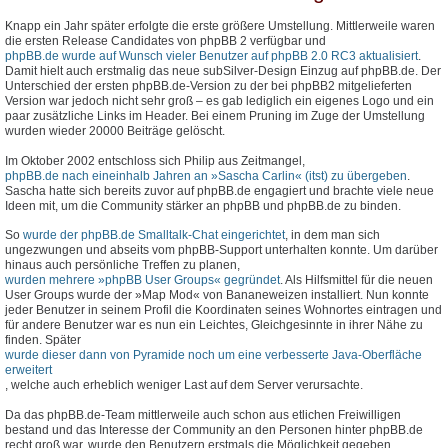
Knapp ein Jahr später erfolgte die erste größere Umstellung. Mittlerweile waren
die ersten Release Candidates von phpBB 2 verfügbar und
phpBB.de wurde auf Wunsch vieler Benutzer auf phpBB 2.0 RC3 aktualisiert
.
Damit hielt auch erstmalig das neue subSilver-Design Einzug auf phpBB.de. Der
Unterschied der ersten phpBB.de-Version zu der bei phpBB2 mitgelieferten
Version war jedoch nicht sehr groß – es gab lediglich ein eigenes Logo und ein
paar zusätzliche Links im Header. Bei einem Pruning im Zuge der Umstellung
wurden wieder 20000 Beiträge gelöscht.
Im Oktober 2002 entschloss sich Philip aus Zeitmangel,
phpBB.de nach eineinhalb Jahren an »Sascha Carlin« (itst) zu übergeben
.
Sascha hatte sich bereits zuvor auf phpBB.de engagiert und brachte viele neue
Ideen mit, um die Community stärker an phpBB und phpBB.de zu binden.
So
wurde der phpBB.de Smalltalk-Chat eingerichtet
, in dem man sich
ungezwungen und abseits vom phpBB-Support unterhalten konnte. Um darüber
hinaus auch persönliche Treffen zu planen,
wurden mehrere »phpBB User Groups« gegründet
. Als Hilfsmittel für die neuen
User Groups wurde der »Map Mod« von Bananeweizen installiert. Nun konnte
jeder Benutzer in seinem Profil die Koordinaten seines Wohnortes eintragen und
für andere Benutzer war es nun ein Leichtes, Gleichgesinnte in ihrer Nähe zu
finden. Später
wurde dieser dann von Pyramide noch um eine verbesserte Java-Oberfläche
erweitert
, welche auch erheblich weniger Last auf dem Server verursachte.
Da das phpBB.de-Team mittlerweile auch schon aus etlichen Freiwilligen
bestand und das Interesse der Community an den Personen hinter phpBB.de
recht groß war, wurde den Benutzern erstmals die Möglichkeit gegeben,