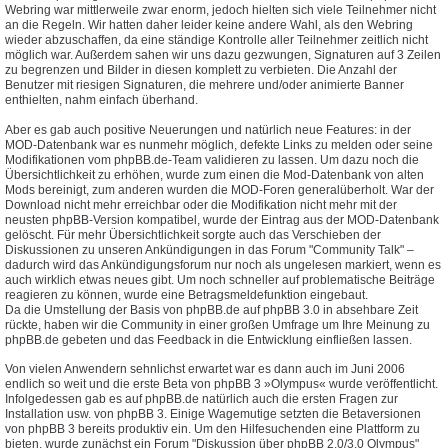
Webring war mittlerweile zwar enorm, jedoch hielten sich viele Teilnehmer nicht
an die Regeln. Wir hatten daher leider keine andere Wahl, als den Webring
wieder abzuschaffen, da eine ständige Kontrolle aller Teilnehmer zeitlich nicht
möglich war. Außerdem sahen wir uns dazu gezwungen, Signaturen auf 3 Zeilen
zu begrenzen und Bilder in diesen komplett zu verbieten. Die Anzahl der
Benutzer mit riesigen Signaturen, die mehrere und/oder animierte Banner
enthielten, nahm einfach überhand.
Aber es gab auch positive Neuerungen und natürlich neue Features: in der
MOD-Datenbank war es nunmehr möglich, defekte Links zu melden oder seine
Modifikationen vom phpBB.de-Team validieren zu lassen. Um dazu noch die
Übersichtlichkeit zu erhöhen, wurde zum einen die Mod-Datenbank von alten
Mods bereinigt, zum anderen wurden die MOD-Foren generalüberholt. War der
Download nicht mehr erreichbar oder die Modifikation nicht mehr mit der
neusten phpBB-Version kompatibel, wurde der Eintrag aus der MOD-Datenbank
gelöscht. Für mehr Übersichtlichkeit sorgte auch das Verschieben der
Diskussionen zu unseren Ankündigungen in das Forum "Community Talk" –
dadurch wird das Ankündigungsforum nur noch als ungelesen markiert, wenn es
auch wirklich etwas neues gibt. Um noch schneller auf problematische Beiträge
reagieren zu können, wurde eine Betragsmeldefunktion eingebaut.
Da die Umstellung der Basis von phpBB.de auf phpBB 3.0 in absehbare Zeit
rückte, haben wir die Community in einer großen Umfrage um Ihre Meinung zu
phpBB.de gebeten und das Feedback in die Entwicklung einfließen lassen.
Von vielen Anwendern sehnlichst erwartet war es dann auch im Juni 2006
endlich so weit und die erste Beta von phpBB 3 »Olympus« wurde veröffentlicht.
Infolgedessen gab es auf phpBB.de natürlich auch die ersten Fragen zur
Installation usw. von phpBB 3. Einige Wagemutige setzten die Betaversionen
von phpBB 3 bereits produktiv ein. Um den Hilfesuchenden eine Plattform zu
bieten, wurde zunächst ein Forum "Diskussion über phpBB 2.0/3.0 Olympus"