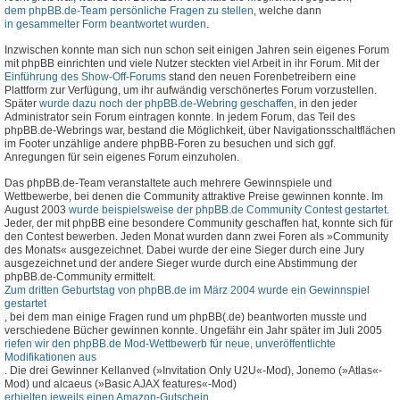
dem phpBB.de-Team persönliche Fragen zu stellen
, welche dann
in gesammelter Form beantwortet wurden
.
Inzwischen konnte man sich nun schon seit einigen Jahren sein eigenes Forum
mit phpBB einrichten und viele Nutzer steckten viel Arbeit in ihr Forum. Mit der
Einführung des Show-Off-Forums
stand den neuen Forenbetreibern eine
Plattform zur Verfügung, um ihr aufwändig verschönertes Forum vorzustellen.
Später
wurde dazu noch der phpBB.de-Webring geschaffen
, in den jeder
Administrator sein Forum eintragen konnte. In jedem Forum, das Teil des
phpBB.de-Webrings war, bestand die Möglichkeit, über Navigationsschaltflächen
im Footer unzählige andere phpBB-Foren zu besuchen und sich ggf.
Anregungen für sein eigenes Forum einzuholen.
Das phpBB.de-Team veranstaltete auch mehrere Gewinnspiele und
Wettbewerbe, bei denen die Community attraktive Preise gewinnen konnte. Im
August 2003
wurde beispielsweise der phpBB.de Community Contest gestartet
.
Jeder, der mit phpBB eine besondere Community geschaffen hat, konnte sich für
den Contest bewerben. Jeden Monat wurden dann zwei Foren als »Community
des Monats« ausgezeichnet. Dabei wurde der eine Sieger durch eine Jury
ausgezeichnet und der andere Sieger wurde durch eine Abstimmung der
phpBB.de-Community ermittelt.
Zum dritten Geburtstag von phpBB.de im März 2004 wurde ein Gewinnspiel
gestartet
, bei dem man einige Fragen rund um phpBB(.de) beantworten musste und
verschiedene Bücher gewinnen konnte. Ungefähr ein Jahr später im Juli 2005
riefen wir den phpBB.de Mod-Wettbewerb für neue, unveröffentlichte
Modifikationen aus
. Die drei Gewinner Kellanved (»Invitation Only U2U«-Mod), Jonemo (»Atlas«-
Mod) und alcaeus (»Basic AJAX features«-Mod)
erhielten jeweils einen Amazon-Gutschein
.