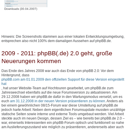
Downloads (30.04.2007)
Hinweis: Die Screenshots stammen aus einer lokalen Entwicklungsumgebung,
entsprechen also nicht 100% dem damaligen Aussehen auf phpBB.de.
2009 - 2011: phpBB(.de) 2.0 geht, große
Neuerungen kommen
Das Ende des Jahres 2008 war auch das Ende von phpBB 2.0: Vor dem
Hintergrund, dass
phpBB.com am 01.01.2009 den offiziellen Support für diese Version eingestellt
hat
, hat unser Website-Team auf Hochtouren gearbeitet, um phpBB.de zum
Jahreswechsel ebenfalls auf die neue Forumsversion zu aktualisieren. Am
29.12.2008 haben wir phpBB.de dafür in den Wartungsmodus versetzt, um es
euch
am 31.12.2008 in der neuen Version präsentieren zu können
. Anders als
bei einem gewöhnlichen 08/15-Forum war diese Umstellung auf phpBB.de
jedoch harte Arbeit: Neben dem eigentlichen Forumsupdate mussten unzählige
statische Seiten sowie interne und externe Tools umgebaut werden. Viel Arbeit
steckte auch im neuen Design, dessen Ziel es – wie bereits bei phpBB.de 2.0 –
war, einerseits Interessenten ein phpBB-Forum optisch und funktionell so nahe
am Auslieferungszustand wie möglich zu präsentieren, andererseits aber auch