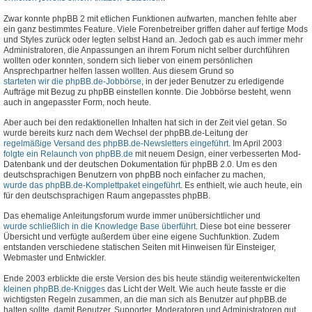
Zwar konnte phpBB 2 mit etlichen Funktionen aufwarten, manchen fehlte aber
ein ganz bestimmtes Feature. Viele Forenbetreiber griffen daher auf fertige Mods
und Styles zurück oder legten selbst Hand an. Jedoch gab es auch immer mehr
Administratoren, die Anpassungen an ihrem Forum nicht selber durchführen
wollten oder konnten, sondern sich lieber von einem persönlichen
Ansprechpartner helfen lassen wollten. Aus diesem Grund so
starteten wir die phpBB.de-Jobbörse
, in der jeder Benutzer zu erledigende
Aufträge mit Bezug zu phpBB einstellen konnte. Die Jobbörse besteht, wenn
auch in angepasster Form, noch heute.
Aber auch bei den redaktionellen Inhalten hat sich in der Zeit viel getan. So
wurde bereits kurz nach dem Wechsel der phpBB.de-Leitung der
regelmäßige Versand des phpBB.de-Newsletters eingeführt
. Im April 2003
folgte ein Relaunch von phpBB.de
mit neuem Design, einer verbesserten Mod-
Datenbank und der deutschen Dokumentation für phpBB 2.0. Um es den
deutschsprachigen Benutzern von phpBB noch einfacher zu machen,
wurde das phpBB.de-Komplettpaket eingeführt
. Es enthielt, wie auch heute, ein
für den deutschsprachigen Raum angepasstes phpBB.
Das ehemalige Anleitungsforum wurde immer unübersichtlicher und
wurde schließlich in die Knowledge Base überführt
. Diese bot eine besserer
Übersicht und verfügte außerdem über eine eigene Suchfunktion. Zudem
entstanden verschiedene statischen Seiten mit Hinweisen für Einsteiger,
Webmaster und Entwickler.
Ende 2003 erblickte die erste Version des bis heute ständig weiterentwickelten
kleinen phpBB.de-Knigges
das Licht der Welt. Wie auch heute fasste er die
wichtigsten Regeln zusammen, an die man sich als Benutzer auf phpBB.de
halten sollte, damit Benutzer, Supporter, Moderatoren und Administratoren gut