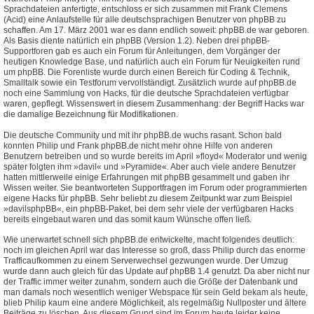
Sprachdateien anfertigte, entschloss er sich zusammen mit Frank Clemens
(Acid) eine Anlaufstelle für alle deutschsprachigen Benutzer von phpBB zu
schaffen. Am 17. März 2001 war es dann endlich soweit: phpBB.de war geboren.
Als Basis diente natürlich ein phpBB (Version 1.2). Neben drei phpBB-
Supportforen gab es auch ein Forum für Anleitungen, dem Vorgänger der
heutigen Knowledge Base, und natürlich auch ein Forum für Neuigkeiten rund
um phpBB. Die Forenliste wurde durch einen Bereich für Coding & Technik,
Smalltalk sowie ein Testforum vervollständigt. Zusätzlich wurde auf phpBB.de
noch eine Sammlung von Hacks, für die deutsche Sprachdateien verfügbar
waren, gepflegt. Wissenswert in diesem Zusammenhang: der Begriff Hacks war
die damalige Bezeichnung für Modifikationen.
Die deutsche Community und mit ihr phpBB.de wuchs rasant. Schon bald
konnten Philip und Frank phpBB.de nicht mehr ohne Hilfe von anderen
Benutzern betreiben und so wurde bereits im April »floyd« Moderator und wenig
später folgten ihm »davil« und »Pyramide«. Aber auch viele andere Benutzer
hatten mittlerweile einige Erfahrungen mit phpBB gesammelt und gaben ihr
Wissen weiter. Sie beantworteten Supportfragen im Forum oder programmierten
eigene Hacks für phpBB. Sehr beliebt zu diesem Zeitpunkt war zum Beispiel
»davilsphpBB«, ein phpBB-Paket, bei dem sehr viele der verfügbaren Hacks
bereits eingebaut waren und das somit kaum Wünsche offen ließ.
Wie unerwartet schnell sich phpBB.de entwickelte, macht folgendes deutlich:
noch im gleichen April war das Interesse so groß, dass Philip durch das enorme
Trafficaufkommen zu einem Serverwechsel gezwungen wurde. Der Umzug
wurde dann auch gleich für das Update auf phpBB 1.4 genutzt. Da aber nicht nur
der Traffic immer weiter zunahm, sondern auch die Größe der Datenbank und
man damals noch wesentlich weniger Webspace für sein Geld bekam als heute,
blieb Philip kaum eine andere Möglichkeit, als regelmäßig Nullposter und ältere
Beiträge zu löschen. Aus diesem Grund sind im Forum heute leider keine