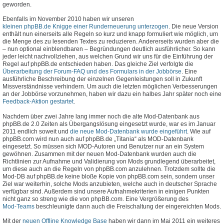
geworden.
Ebenfalls im November 2010 haben wir unseren
kleinen phpBB.de Knigge einer Runderneuerung unterzogen
. Die neue Version
enthält nun einerseits alle Regeln so kurz und knapp formuliert wie möglich, um
die Menge des zu lesenden Textes zu reduzieren. Andererseits wurden aber die
– nun optional einblendbaren – Begründungen deutlich ausführlicher. So kann
jeder leicht nachvollziehen, aus welchen Grund wir uns für die Einführung der
Regel auf phpBB.de entschieden haben. Das gleiche Ziel verfolgte die
Überarbeitung der Forum-FAQ und des Formulars in der Jobbörse
. Eine
ausführliche Beschreibung der einzelnen Gegenleistungen soll in Zukunft
Missverständnisse verhindern. Um auch die letzten möglichen Verbesserungen
an der Jobbörse vorzunehmen, haben wir dazu ein halbes Jahr später noch eine
Feedback-Aktion gestartet
.
Nachdem über zwei Jahre lang immer noch die alte Mod-Datenbank aus
phpBB.de 2.0 Zeiten als Übergangslösung eingesetzt wurde, war es im Januar
2011 endlich soweit und
die neue Mod-Datenbank wurde eingeführt
. Wie auf
phpBB.com wird nun auch auf phpBB.de „Titania“ als MOD-Datenbank
eingesetzt. So müssen sich MOD-Autoren und Benutzer nur an ein System
gewöhnen. Zusammen mit der neuen Mod-Datenbank wurden auch die
Richtlinien zur Aufnahme und Validierung von Mods grundlegend überarbeitet,
um diese auch an die Regeln von phpBB.com anzulehnen. Trotzdem sollte die
Mod-DB auf phpBB.de keine bloße Kopie von phpBB.com sein, sondern unser
Ziel war weiterhin, solche Mods anzubieten, welche auch in deutscher Sprache
verfügbar sind. Außerdem sind unsere Aufnahmekriterien in einigen Punkten
nicht ganz so streng wie die von phpBB.com. Eine Vergrößerung des
Mod-Teams
beschleunigte dann auch die Freischaltung der eingereichten Mods.
Mit der
neuen Offline Knowledge Base
haben wir dann im Mai 2011 ein weiteres