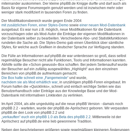
miteinander auskommen. Der kleine phpBB.de Knigge durfte und darf auch als
Basis für eigene Forumsregeln genutzt werden und ist inzwischen mehr oder
weniger stark modifiziert in tausenden Foren zu finden.
Der Modifikationsbereich wurde gegen Ende 2004
mit zusätzlichen Foren, einer Styles-Demo
sowie
einer neuen Mod-Datenbank
ausgebaut. Es war nun z.B. möglich, neue Modifikationen für die Datenbank
vorzuschlagen oder als Mod-Autor die Einträge der eigenen Modifikationen in
der Datenbank selber zu bearbeiten. Verschiedene Abo- und Statistikfunktionen
rundeten die Sache ab. Die Styles-Demo gab einen Überblick über sämtliche
Styles, für welche auch Grafiken in deutscher Sprache zur Verfügung standen.
Die Fülle an Informationen auf phpBB.de war unterdessen so groß, dass selbst
regelmäßige Besucher nicht alle Funktionen, Tools und Informationen kannten.
Abhilfe sollte die »Schon gewusst«-Box schaffen. Bei jedem Seitenaufruf wurde
der Besucher auf ein zufällig ausgewähltes „Highlight“ aus den einzelnen
Bereichen von phpBB.de aufmerksam gemacht.
Die Box hatte schnell eine „Fangemeinde“
und wurde,
nachdem sie als Mod erhältlich war
, in unzähligen phpBB-Foren eingebaut. Im
Forum halfen die »Quicklinks«, schnell und einfach wichtige Seiten wie das
Benutzerhandbuch oder Einträge aus der Knowledge Base und der Mod-
Datenbank mit informativen Linktexten zu verlinken.
Im April 2004, als alle ungeduldig auf die neue phpBB Version - damals noch
phpBB 2.2 - warteten, wurde der phpBB.de-Aprilscherz geboren. Wir verpassten
phpBB.de den Look von phpBB 2.2 und
„verkauften“ euch ein phpBB 1.0 als Beta des phpBB 2.2
. Mittlerweile ist der
Aprilscherz auf phpBB.de eine lieb gewonnene Tradition.
Neben den beschriebenen größeren sowie regelmäßigen kleineren Änderungen