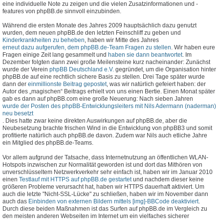
eine individuelle Note zu zeigen und die vielen Zusatzinformationen und -
features von phpBB.de sinnvoll einzubinden.
Während die ersten Monate des Jahres 2009 hauptsächlich dazu genutzt
wurden, dem neuen phpBB.de den letzten Feinschliff zu geben und
Kinderkrankheiten zu beheben
, haben wir Mitte des Jahres
erneut dazu aufgerufen, dem phpBB.de-Team Fragen zu stellen
. Wir haben eure
Fragen einige Zeit lang gesammelt und
haben sie dann beantwortet
. Im
Dezember folgten dann zwei große Meilensteine kurz nacheinander: Zunächst
wurde der Verein
phpBB Deutschland e.V.
gegründet, um die Organisation hinter
phpBB.de auf eine rechtlich sichere Basis zu stellen. Drei Tage später wurde
dann der
einmillionste Beitrag gepostet
, was wir natürlich gefeiert haben: der
Autor des „magischen“ Beitrags erhielt von uns einen Bertie. Einen Monat später
gab es dann auf phpBB.com eine große Neuerung: Nach sieben Jahren
wurde der Posten des phpBB-Entwicklungsleiters mit Nils Adermann (naderman)
neu besetzt
. Dies hatte zwar keine direkten Auswirkungen auf phpBB.de, aber die
Neubesetzung brachte frischen Wind in die Entwicklung von phpBB3 und somit
profitierte natürlich auch phpBB.de davon. Zudem war Nils auch etliche Jahre
ein Mitglied des phpBB.de-Teams.
Vor allem aufgrund der Tatsache, dass Internetnutzung an öffentlichen WLAN-
Hotspots inzwischen zur Normalität geworden ist und dort das Mithören von
unverschlüsseltem Netzwerkverkehr sehr einfach ist, haben wir im Januar 2010
einen
Testlauf mit HTTPS auf phpBB.de gestartet
und nachdem dieser keine
größeren Probleme verursacht hat, haben wir HTTPS dauerhaft aktiviert. Um
auch die letzte "Nicht-SSL-Lücke" zu schließen, haben wir im November dann
auch das
Einbinden von externen Bildern mittels [img]-BBCode deaktiviert
.
Durch diese beiden Maßnahmen ist das Surfen auf phpBB.de im Vergleich zu
den meisten anderen Webseiten im Internet um ein vielfaches sicherer