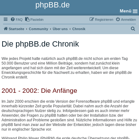
phpBB.de
Menü
FAQ
Pastebin
Registrieren
Anmelden
S
Startseite
Community
Über uns
Chronik
u
Die phpBB.de Chronik
c
h
e
Wie jedes Projekt hatte natürlich auch phpBB.de nicht schon am ersten Tag
50.000 Benutzer und eine Million Beiträge, sondern hat zunächst klein
angefangen und hat sich dann mit der Zeit weiterentwickelt. Um diese
Enwicklungsgeschichte für die Nachwelt zu erhalten, haben wir die phpBB.de
Chronik erstellt.
2001 - 2002: Die Anfänge
Im Jahr 2000 erschien die erste Version der Forensoftware phpBB und erlangte
innerhalb kürzester Zeit große Popularität. Dabei nahm auch die Anzahl der
deutschsprachigen Nutzer stetig zu. Infolgedessen gab es auch immer mehr
Anwender, die Fragen zu phpBB hatten oder bei der Installation bzw. der
Administration auf Probleme gestoßen sind. Nützliche Informationen und Hilfe zu
phpBB fand man zwar auf der Website der Entwickler, jedoch lagen diese bisher
nur in englischer Sprache vor.
Während Philip Mayer (PhilRM) die erste deutsche Übersetzung der phpBB-