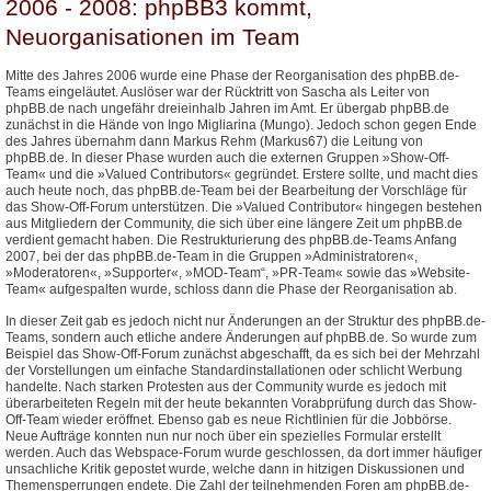
2006 - 2008: phpBB3 kommt,
Neuorganisationen im Team
Mitte des Jahres 2006 wurde eine Phase der Reorganisation des phpBB.de-
Teams eingeläutet. Auslöser war der Rücktritt von Sascha als Leiter von
phpBB.de nach ungefähr dreieinhalb Jahren im Amt. Er übergab phpBB.de
zunächst in die Hände von Ingo Migliarina (Mungo). Jedoch schon gegen Ende
des Jahres übernahm dann Markus Rehm (Markus67) die Leitung von
phpBB.de. In dieser Phase wurden auch die externen Gruppen »Show-Off-
Team« und die »Valued Contributors« gegründet. Erstere sollte, und macht dies
auch heute noch, das phpBB.de-Team bei der Bearbeitung der Vorschläge für
das Show-Off-Forum unterstützen. Die »Valued Contributor« hingegen bestehen
aus Mitgliedern der Community, die sich über eine längere Zeit um phpBB.de
verdient gemacht haben. Die Restrukturierung des phpBB.de-Teams Anfang
2007, bei der das phpBB.de-Team in die Gruppen »Administratoren«,
»Moderatoren«, »Supporter«, »MOD-Team“, »PR-Team« sowie das »Website-
Team« aufgespalten wurde, schloss dann die Phase der Reorganisation ab.
In dieser Zeit gab es jedoch nicht nur Änderungen an der Struktur des phpBB.de-
Teams, sondern auch etliche andere Änderungen auf phpBB.de. So wurde zum
Beispiel das Show-Off-Forum zunächst abgeschafft, da es sich bei der Mehrzahl
der Vorstellungen um einfache Standardinstallationen oder schlicht Werbung
handelte. Nach starken Protesten aus der Community wurde es jedoch mit
überarbeiteten Regeln mit der heute bekannten Vorabprüfung durch das Show-
Off-Team wieder eröffnet. Ebenso gab es neue Richtlinien für die Jobbörse.
Neue Aufträge konnten nun nur noch über ein spezielles Formular erstellt
werden. Auch das Webspace-Forum wurde geschlossen, da dort immer häufiger
unsachliche Kritik gepostet wurde, welche dann in hitzigen Diskussionen und
Themensperrungen endete. Die Zahl der teilnehmenden Foren am phpBB.de-