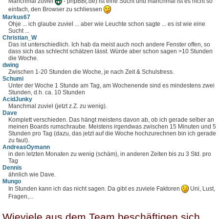
Manchmal zuviel
- phpBB(.de) ist eine Sucht und manchmal ist es nicht so
einfach, den Browser zu schliessen
Markus67
Ohje ... ich glaube zuviel ... aber wie Leuchte schon sagte ... es ist wie eine
Sucht ...
Christian_W
Das ist unterschiedlich. Ich hab da meist auch noch andere Fenster offen, so
dass sich das schlecht schätzen lässt. Würde aber schon sagen >10 Stunden
die Woche.
dwing
Zwischen 1-20 Stunden die Woche, je nach Zeit & Schulstress.
Schumi
Unter der Woche 1 Stunde am Tag, am Wochenende sind es mindestens zwei
Stunden, d.h. ca. 10 Stunden
AcidJunky
Manchmal zuviel (jetzt z.Z. zu wenig).
Dave
Komplett verschieden. Das hängt meistens davon ab, ob ich gerade selber an
meinen Boards rumschraube. Meistens irgendwas zwischen 15 Minuten und 5
Stunden pro Tag (dazu, das jetzt auf die Woche hochzurechnen bin ich gerade
zu faul).
AndreasOymann
in den letzten Monaten zu wenig (schäm), in anderen Zeiten bis zu 3 Std. pro
Tag
Dennis
ähnlich wie Dave.
Mungo
In Stunden kann ich das nicht sagen. Da gibt es zuviele Faktoren
Uni, Lust,
Fragen,...
Wieviele aus dem Team beschäftigen sich