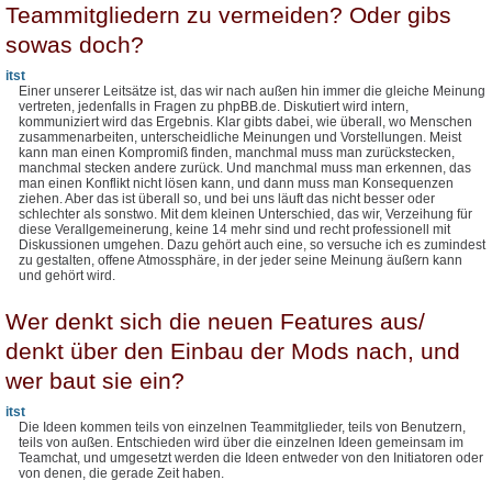
Teammitgliedern zu vermeiden? Oder gibs
sowas doch?
itst
Einer unserer Leitsätze ist, das wir nach außen hin immer die gleiche Meinung
vertreten, jedenfalls in Fragen zu phpBB.de. Diskutiert wird intern,
kommuniziert wird das Ergebnis. Klar gibts dabei, wie überall, wo Menschen
zusammenarbeiten, unterscheidliche Meinungen und Vorstellungen. Meist
kann man einen Kompromiß finden, manchmal muss man zurückstecken,
manchmal stecken andere zurück. Und manchmal muss man erkennen, das
man einen Konflikt nicht lösen kann, und dann muss man Konsequenzen
ziehen. Aber das ist überall so, und bei uns läuft das nicht besser oder
schlechter als sonstwo. Mit dem kleinen Unterschied, das wir, Verzeihung für
diese Verallgemeinerung, keine 14 mehr sind und recht professionell mit
Diskussionen umgehen. Dazu gehört auch eine, so versuche ich es zumindest
zu gestalten, offene Atmossphäre, in der jeder seine Meinung äußern kann
und gehört wird.
Wer denkt sich die neuen Features aus/
denkt über den Einbau der Mods nach, und
wer baut sie ein?
itst
Die Ideen kommen teils von einzelnen Teammitglieder, teils von Benutzern,
teils von außen. Entschieden wird über die einzelnen Ideen gemeinsam im
Teamchat, und umgesetzt werden die Ideen entweder von den Initiatoren oder
von denen, die gerade Zeit haben.