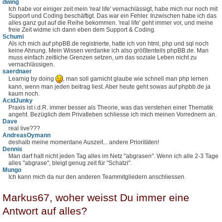
dwing
Ich habe vor einiger zeit mein 'real life' vernachlässigt, habe mich nur noch mit
Support und Coding beschäftigt. Das war ein Fehler. Inzwischen habe ich das
alles ganz gut auf die Reihe bekommen. 'real life' geht immer vor, und meine
freie Zeit widme ich dann eben dem Support & Coding.
Schumi
Als ich mich auf phpBB.de registrierte, hatte ich von html, php und sql noch
keine Ahnung. Mein Wissen verdanke ich also größtenteils phpBB.de. Man
muss einfach zeitliche Grenzen setzen, um das soziale Leben nicht zu
vernachlässigen.
saerdnaer
Learnig by doing
, man soll garnicht glaube wie schnell man php lernen
kann, wenn man jeden beitrag liest. Aber heute geht sowas auf phpbb.de ja
kaum noch.
AcidJunky
Praxis ist i.d.R. immer besser als Theorie, was das verstehen einer Thematik
angeht. Bezüglich dem Privatleben schliesse ich mich meinen Vorrednern an.
Dave
real live???
AndreasOymann
deshalb meine momentane Auszeit... andere Prioritäten!
Dennis
Man darf halt nicht jeden Tag alles im Netz "abgrasen". Wenn ich alle 2-3 Tage
alles "abgrase", bleigt genug zeit für "Schatzi".
Mungo
Ich kann mich da nur den anderen Teammitgliedern anschliessen.
Markus67, woher weisst Du immer eine
Antwort auf alles?