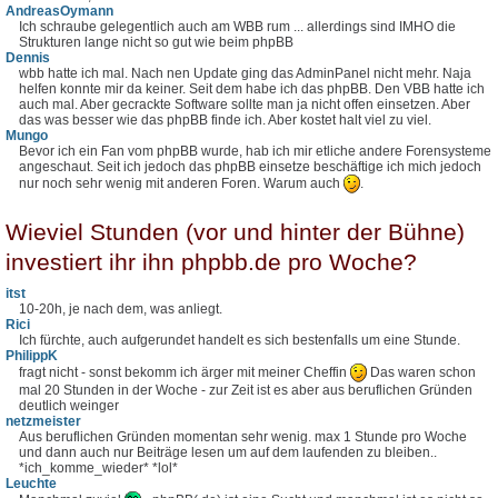
AndreasOymann
Ich schraube gelegentlich auch am WBB rum ... allerdings sind IMHO die
Strukturen lange nicht so gut wie beim phpBB
Dennis
wbb hatte ich mal. Nach nen Update ging das AdminPanel nicht mehr. Naja
helfen konnte mir da keiner. Seit dem habe ich das phpBB. Den VBB hatte ich
auch mal. Aber gecrackte Software sollte man ja nicht offen einsetzen. Aber
das was besser wie das phpBB finde ich. Aber kostet halt viel zu viel.
Mungo
Bevor ich ein Fan vom phpBB wurde, hab ich mir etliche andere Forensysteme
angeschaut. Seit ich jedoch das phpBB einsetze beschäftige ich mich jedoch
nur noch sehr wenig mit anderen Foren. Warum auch
.
Wieviel Stunden (vor und hinter der Bühne)
investiert ihr ihn phpbb.de pro Woche?
itst
10-20h, je nach dem, was anliegt.
Rici
Ich fürchte, auch aufgerundet handelt es sich bestenfalls um eine Stunde.
PhilippK
fragt nicht - sonst bekomm ich ärger mit meiner Cheffin
Das waren schon
mal 20 Stunden in der Woche - zur Zeit ist es aber aus beruflichen Gründen
deutlich weinger
netzmeister
Aus beruflichen Gründen momentan sehr wenig. max 1 Stunde pro Woche
und dann auch nur Beiträge lesen um auf dem laufenden zu bleiben..
*ich_komme_wieder* *lol*
Leuchte