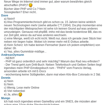
Neue Wege im Internet sind immer gut, aber warum bewährtes gleich
abschaffen (PHP)?
Bücher über PHP und Co.? Nein
Süssigkeiten? Eher nicht..
Dave
a) Nein!!
b) Also Programmiertechnisch gibt es schon ca. 15 Jahren keine wirklich
neuen Technologien mehr (siehe aktuelle C'T 23/04). Da php momentan eine
der mächtigsten Websprachen ist sehe ich keinen Grund auf was anderes
umzusteigen. Genauso mit phpBB. imho mit das beste kostenlose BB, das es
zur Zeit gibt, wieso da auf was anderes wechseln.
c) eine Menge, weiß ich echt nicht. Weiß nur, dass ich gerade zwei Stück hier
neben mir liegen habe. Wobei ich immer mehr mit E-Dokus arbeite.
d) Kein Scherz: Ich habe keinen Fernseher (kann ich jedem empfehlen) von
daher: 0h
e) Yep, alles Gummibär-mäßige...
AndreasOymann
- NEIN!!!
- PHP ist ganz ordentlich und sehr mächtig? Warum das Rad neu erfinden?
- Der Trend geht zum Dritt-Buch: Neben Telefonbuch und Gelben Seiten liegt
irgendwo mein PHP-Einstiegsbuch rum - "PHP4" vom Francis-Verlag,
ansonsten arbeite ich mit E-Docs
- wochenlang keine Süßigkeiten, dann mal eben Kilo-Box Colorado in 2 Std.
Dennis
a) Nein
b) Nein.
c) Wenig. Lese mehr Online
d) Viel nebenbei
e) Ja, alles
Mungo
Ich hab noch irgendwo einen GameBoy und ein SNES, die müssten aber
schon eine 10cm dicke Staubschicht haben.