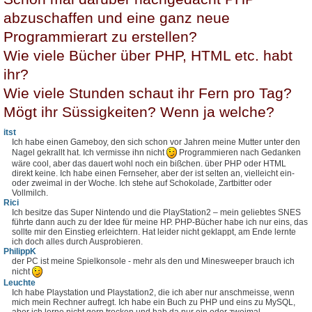
abzuschaffen und eine ganz neue
Programmierart zu erstellen?
Wie viele Bücher über PHP, HTML etc. habt
ihr?
Wie viele Stunden schaut ihr Fern pro Tag?
Mögt ihr Süssigkeiten? Wenn ja welche?
itst
Ich habe einen Gameboy, den sich schon vor Jahren meine Mutter unter den
Nagel gekrallt hat. Ich vermisse ihn nicht
Programmieren nach Gedanken
wäre cool, aber das dauert wohl noch ein bißchen. über PHP oder HTML
direkt keine. Ich habe einen Fernseher, aber der ist selten an, vielleicht ein-
oder zweimal in der Woche. Ich stehe auf Schokolade, Zartbitter oder
Vollmilch.
Rici
Ich besitze das Super Nintendo und die PlayStation2 – mein geliebtes SNES
führte dann auch zu der Idee für meine HP. PHP-Bücher habe ich nur eins, das
sollte mir den Einstieg erleichtern. Hat leider nicht geklappt, am Ende lernte
ich doch alles durch Ausprobieren.
PhilippK
der PC ist meine Spielkonsole - mehr als den und Minesweeper brauch ich
nicht
Leuchte
Ich habe Playstation und Playstation2, die ich aber nur anschmeisse, wenn
mich mein Rechner aufregt. Ich habe ein Buch zu PHP und eins zu MySQL,
aber ich lerne nicht gern trocken und hab da nur ein oder zweimal