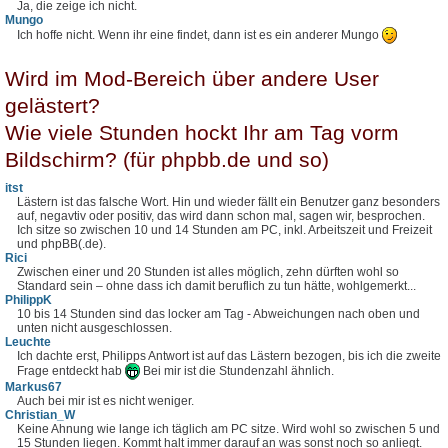
Ja, die zeige ich nicht.
Mungo
Ich hoffe nicht. Wenn ihr eine findet, dann ist es ein anderer Mungo
Wird im Mod-Bereich über andere User
gelästert?
Wie viele Stunden hockt Ihr am Tag vorm
Bildschirm? (für phpbb.de und so)
itst
Lästern ist das falsche Wort. Hin und wieder fällt ein Benutzer ganz besonders
auf, negavtiv oder positiv, das wird dann schon mal, sagen wir, besprochen.
Ich sitze so zwischen 10 und 14 Stunden am PC, inkl. Arbeitszeit und Freizeit
und phpBB(.de).
Rici
Zwischen einer und 20 Stunden ist alles möglich, zehn dürften wohl so
Standard sein – ohne dass ich damit beruflich zu tun hätte, wohlgemerkt...
PhilippK
10 bis 14 Stunden sind das locker am Tag - Abweichungen nach oben und
unten nicht ausgeschlossen.
Leuchte
Ich dachte erst, Philipps Antwort ist auf das Lästern bezogen, bis ich die zweite
Frage entdeckt hab
Bei mir ist die Stundenzahl ähnlich.
Markus67
Auch bei mir ist es nicht weniger.
Christian_W
Keine Ahnung wie lange ich täglich am PC sitze. Wird wohl so zwischen 5 und
15 Stunden liegen. Kommt halt immer darauf an was sonst noch so anliegt.