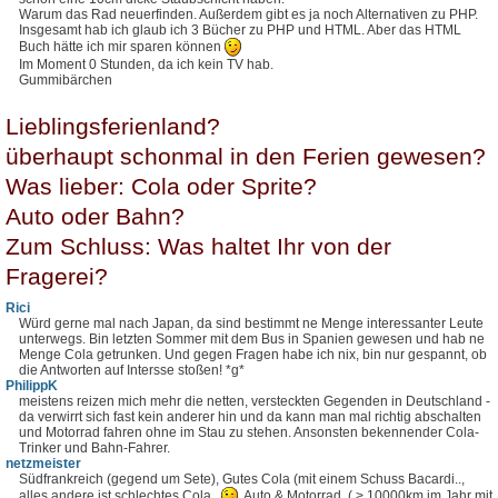
Warum das Rad neuerfinden. Außerdem gibt es ja noch Alternativen zu PHP.
Insgesamt hab ich glaub ich 3 Bücher zu PHP und HTML. Aber das HTML
Buch hätte ich mir sparen können
Im Moment 0 Stunden, da ich kein TV hab.
Gummibärchen
Lieblingsferienland?
überhaupt schonmal in den Ferien gewesen?
Was lieber: Cola oder Sprite?
Auto oder Bahn?
Zum Schluss: Was haltet Ihr von der
Fragerei?
Rici
Würd gerne mal nach Japan, da sind bestimmt ne Menge interessanter Leute
unterwegs. Bin letzten Sommer mit dem Bus in Spanien gewesen und hab ne
Menge Cola getrunken. Und gegen Fragen habe ich nix, bin nur gespannt, ob
die Antworten auf Intersse stoßen! *g*
PhilippK
meistens reizen mich mehr die netten, versteckten Gegenden in Deutschland -
da verwirrt sich fast kein anderer hin und da kann man mal richtig abschalten
und Motorrad fahren ohne im Stau zu stehen. Ansonsten bekennender Cola-
Trinker und Bahn-Fahrer.
netzmeister
Südfrankreich (gegend um Sete), Gutes Cola (mit einem Schuss Bacardi..,
alles andere ist schlechtes Cola..
, Auto & Motorrad. ( > 10000km im Jahr mit