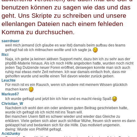
benutzen können zu sagen wie das und das
geht. Uns Skripte zu schreiben und unsere
ellenlangen Dateien nach einem fehleden
Komma zu durchsuchen.
saerdnaer
weil mich jemand (ich glaube es war itst) damals beim aufbau des teams
gefragt hat ob ich mitmachen wollte und ich sagte ja.
Rici
Naja, ich gebe ja keinen aktiven Support mehr, dazu bin ich zu sehr aus der
phpBB-Materie hinaus. Als ich noch Hilfe angeboten hatte, wurden noch nicht
jeden Tag Dutzende neuer Foren eröffnet, deswegen konnte man sich auch
ruhig mal etwas mehr Zeit nehmen. Ich war damals einfach froh, dass mir
geholfen wurde und wollte einen Teil davon wieder zurück geben.
Leuchte
Für mich ist es ein Rausch, wenn ich andere mit meinem Wissen glücklich
machen kann
Markus67
Ich wurde gefragt und jetzt bin ich hier und es macht riesig Spaß
Christian_W
Nachdem ich wohl den ein oder anderen guten Beitrag geschrieben hatte,
wurde ich gefragt ob ich nicht mit ins Team will.
Bei manchen Usern fällt es schwer wieder und wieder das Gleiche zu
erklären. Viele geben sich aber auch sichtbar Mühe, freuen sich wenn es dann
geklappt hat und bedanken sich für die Hilfe. Das motiviert ungemein.
dwing: Wurde von PhilRM gefragt.
AcidJunky