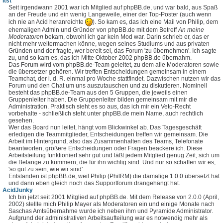
itst
Seit irgendwann 2001 war ich Mitglied auf phpBB.de, und war bald, aus Spaß
an der Freude und ein wenig Langeweile, einer der Top-Poster (auch wenn
ich nie an Acid heranreichte
). So kam es, das ich eine Mail von Philip, dem
ehemaligen Admin und Gründer von phpBB.de mit dem Betreff
An meine
Moderatoren
bekam, obwohl ich gar kein Mod war. Darin schrieb er, das er
nicht mehr weitermachen könne, wegen seines Studiums und aus privaten
Gründen und der fragte, wer bereit sei, das Forum 'zu übernehmen'. Ich sagte
zu, und so kam es, das ich Mitte Oktober 2002 phpBB.de übernahm.
Das Forum wird vom phpBB.de-Team geleitet, zu dem alle Moderatoren sowie
die übersetzer gehören. Wir treffen Entscheidungen gemeinsam in einem
Teamchat, der i. d. R. einmal pro Woche stattfindet. Dazwischen nutzen wir das
Forum und den Chat um uns auszutauschen und zu diskutieren. Nominell
besteht das phpBB.de-Team aus den 5 Gruppen, die jeweils einen
Gruppenleiter haben. Die Gruppenleiter bilden gemeinsam mit mir die
Administration. Praktisch sieht es so aus, das ich mir ein Veto-Recht
vorbehalte - schließlich steht unter phpBB.de mein Name, auch rechtlich
gesehen.
Wer das Board nun leitet, hängt vom Blickwinkel ab. Das Tagesgeschäft
erledigen die Teammitglieder, Entscheidungen treffen wir gemeinsam. Die
Arbeit im Hintergrund, also das Zusammenhalten des Teams, Telefonate
beantworten, größere Entscheidungen oder Fragen beackere ich. Diese
Arbeitsteilung funktioniert sehr gut und läßt jedem Mitglied genug Zeit, sich um
die Belange zu kümmern, die für ihn wichtig sind. Und nur so schaffen wir es,
'so gut zu sein, wie wir sind'.
Entstanden ist phpBB.de, weil Philip (PhilRM) die damalige 1.0.0 übersetzt hat
und dann eben gleich noch das Supportforum drangehängt hat.
AcidJunky
Ich bin jetzt seit 2001 Mitglied auf phpBB.de. Mit dem Release von 2.0.0 (April,
2002) stellte mich Philip Mayer als Moderatoren ein und einige Monate nach
Saschas Amtsübernahme wurde ich neben ihm und Pyramide Administrator.
Aufgrund der administrativen Arbeitsaufteilung war es notwendig mehr als