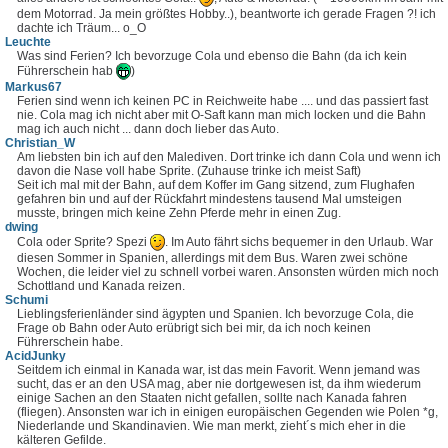
dem Motorrad. Ja mein größtes Hobby..), beantworte ich gerade Fragen ?! ich
dachte ich Träum... o_O
Leuchte
Was sind Ferien? Ich bevorzuge Cola und ebenso die Bahn (da ich kein
Führerschein hab
)
Markus67
Ferien sind wenn ich keinen PC in Reichweite habe .... und das passiert fast
nie. Cola mag ich nicht aber mit O-Saft kann man mich locken und die Bahn
mag ich auch nicht ... dann doch lieber das Auto.
Christian_W
Am liebsten bin ich auf den Malediven. Dort trinke ich dann Cola und wenn ich
davon die Nase voll habe Sprite. (Zuhause trinke ich meist Saft)
Seit ich mal mit der Bahn, auf dem Koffer im Gang sitzend, zum Flughafen
gefahren bin und auf der Rückfahrt mindestens tausend Mal umsteigen
musste, bringen mich keine Zehn Pferde mehr in einen Zug.
dwing
Cola oder Sprite? Spezi
. Im Auto fährt sichs bequemer in den Urlaub. War
diesen Sommer in Spanien, allerdings mit dem Bus. Waren zwei schöne
Wochen, die leider viel zu schnell vorbei waren. Ansonsten würden mich noch
Schottland und Kanada reizen.
Schumi
Lieblingsferienländer sind ägypten und Spanien. Ich bevorzuge Cola, die
Frage ob Bahn oder Auto erübrigt sich bei mir, da ich noch keinen
Führerschein habe.
AcidJunky
Seitdem ich einmal in Kanada war, ist das mein Favorit. Wenn jemand was
sucht, das er an den USA mag, aber nie dortgewesen ist, da ihm wiederum
einige Sachen an den Staaten nicht gefallen, sollte nach Kanada fahren
(fliegen). Ansonsten war ich in einigen europäischen Gegenden wie Polen *g,
Niederlande und Skandinavien. Wie man merkt, zieht´s mich eher in die
kälteren Gefilde.