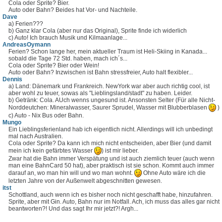
Cola oder Sprite? Bier.
Auto oder Bahn? Beides hat Vor- und Nachteile.
Dave
a) Ferien???
b) Ganz klar Cola (aber nur das Original), Sprite finde ich widerlich
c) Auto! Ich brauch Musik und Kilmaanlage...
AndreasOymann
Ferien? Schon lange her, mein aktueller Traum ist Heli-Skiing in Kanada...
sobald die Tage 72 Std. haben, mach ich´s...
Cola oder Sprite? Bier oder Wein!
Auto oder Bahn? Inzwischen ist Bahn stressfreier, Auto halt flexibler...
Dennis
a) Land: Dänemark und Frankreich. NewYork war aber auch richtig cool, ist
aber wohl zu teuer, sowas als "Lieblingsland/stadt" zu haben. Leider.
b) Getränk: Cola. AUch wenns ungesund ist. Ansonsten Selter (Für alle Nicht-
Norddeutchen: Mineralwasser, Saurer Sprudel, Wasser mit Blubberblasen
)
c) Auto - Nix Bus oder Bahn.
Mungo
Ein Lieblingsferienland hab ich eigentlich nicht. Allerdings will ich unbedingt
mal nach Australien.
Cola oder Sprite? Da kann ich mich nicht entscheiden, aber Bier (und damit
mein ich kein gefärbtes Wasser
) ist mir lieber.
Zwar hat die Bahn immer Verspätung und ist auch ziemlich teuer (auch wenn
man eine BahnCard 50 hat), aber praktisch ist sie schon. Kommt auch immer
darauf an, wo man hin will und wo man wohnt.
Ohne Auto wäre ich die
letzten Jahre von der Außenwelt abgeschnitten gewesen.
itst
Schottland, auch wenn ich es bisher noch nicht geschafft habe, hinzufahren.
Sprite, aber mit Gin. Auto, Bahn nur im Notfall. Ach, ich muss das alles gar nicht
beantworten?! Und das sagt Ihr mir jetzt?! Argh...