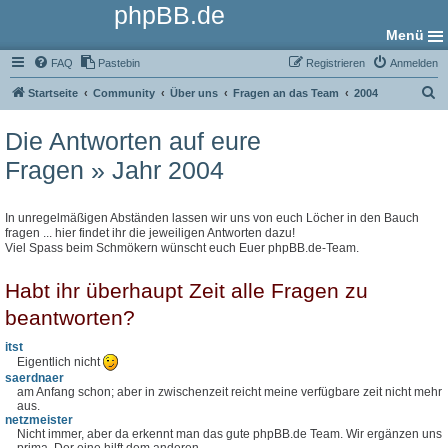
phpBB.de
Menü
FAQ
Pastebin
Registrieren
Anmelden
S
Startseite
Community
Über uns
Fragen an das Team
2004
u
Die Antworten auf eure
c
Fragen » Jahr 2004
h
e
In unregelmäßigen Abständen lassen wir uns von euch Löcher in den Bauch
fragen ... hier findet ihr die jeweiligen Antworten dazu!
Viel Spass beim Schmökern wünscht euch Euer phpBB.de-Team.
Habt ihr überhaupt Zeit alle Fragen zu
beantworten?
itst
Eigentlich nicht
saerdnaer
am Anfang schon; aber in zwischenzeit reicht meine verfügbare zeit nicht mehr
aus.
netzmeister
Nicht immer, aber da erkennt man das gute phpBB.de Team. Wir ergänzen uns
prima. Der eine hilft dem anderen...