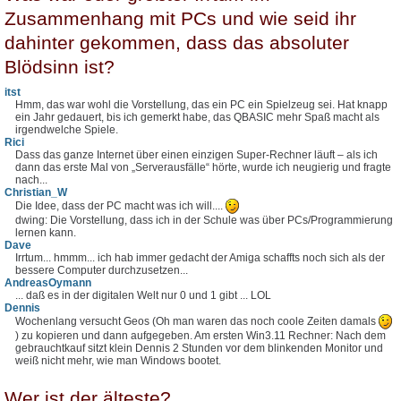
Zusammenhang mit PCs und wie seid ihr
dahinter gekommen, dass das absoluter
Blödsinn ist?
itst
Hmm, das war wohl die Vorstellung, das ein PC ein Spielzeug sei. Hat knapp
ein Jahr gedauert, bis ich gemerkt habe, das QBASIC mehr Spaß macht als
irgendwelche Spiele.
Rici
Dass das ganze Internet über einen einzigen Super-Rechner läuft – als ich
dann das erste Mal von „Serverausfälle“ hörte, wurde ich neugierig und fragte
nach...
Christian_W
Die Idee, dass der PC macht was ich will....
dwing: Die Vorstellung, dass ich in der Schule was über PCs/Programmierung
lernen kann.
Dave
Irrtum... hmmm... ich hab immer gedacht der Amiga schaffts noch sich als der
bessere Computer durchzusetzen...
AndreasOymann
... daß es in der digitalen Welt nur 0 und 1 gibt ... LOL
Dennis
Wochenlang versucht Geos (Oh man waren das noch coole Zeiten damals
) zu kopieren und dann aufgegeben. Am ersten Win3.11 Rechner: Nach dem
gebrauchtkauf sitzt klein Dennis 2 Stunden vor dem blinkenden Monitor und
weiß nicht mehr, wie man Windows bootet.
Wer ist der älteste?