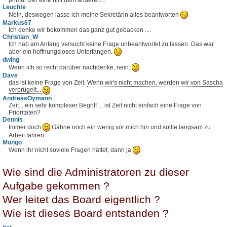
Leuchte
Nein, deswegen lasse ich meine Sekretärin alles beantworten
Markus67
Ich denke wir bekommen das ganz gut gebacken ....
Christian_W
Ich hab am Anfang versucht keine Frage unbeantwortet zu lassen. Das war
aber ein hoffnungsloses Unterfangen.
dwing
Wenn ich so recht darüber nachdenke, nein.
Dave
das ist keine Frage von Zeit.
Wenn wir's nicht machen, werden wir von Sascha
verprügelt...
AndreasOymann
Zeit... ein sehr komplexer Begriff ... ist Zeit nicht einfach eine Frage von
Prioritäten?
Dennis
Immer doch
Gähne noch ein wenig vor mich hin und sollte langsam zu
Arbeit fahren.
Mungo
Wenn ihr nicht soviele Fragen hättet, dann ja
Wie sind die Administratoren zu dieser
Aufgabe gekommen ?
Wer leitet das Board eigentlich ?
Wie ist dieses Board entstanden ?