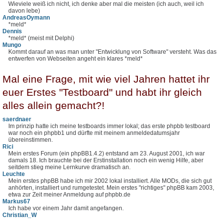
Wieviele weiß ich nicht, ich denke aber mal die meisten (ich auch, weil ich
davon lebe)
AndreasOymann
*meld*
Dennis
*meld* (meist mit Delphi)
Mungo
Kommt darauf an was man unter "Entwicklung von Software" versteht. Was das
entwerfen von Webseiten angeht ein klares *meld*
Mal eine Frage, mit wie viel Jahren hattet ihr
euer Erstes "Testboard" und habt ihr gleich
alles allein gemacht?!
saerdnaer
Im prinzip hatte ich meine testboards immer lokal; das erste phpbb testboard
war noch ein phpbb1 und dürfte mit meinem anmeldedatumsjahr
übereinstimmen.
Rici
Mein erstes Forum (ein phpBB1.4.2) entstand am 23. August 2001, ich war
damals 18. Ich brauchte bei der Erstinstallation noch ein wenig Hilfe, aber
seitdem stieg meine Lernkurve dramatisch an.
Leuchte
Mein erstes phpBB habe ich mir 2002 lokal installiert. Alle MODs, die sich gut
anhörten, installiert und rumgetestet. Mein erstes "richtiges" phpBB kam 2003,
etwa zur Zeit meiner Anmeldung auf phpbb.de
Markus67
Ich habe vor einem Jahr damit angefangen.
Christian_W