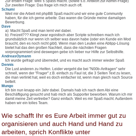
Zur ersten Frage: Weil´s Spass macht. (sowie s.o. Antwort zur Admin-Frage)
Zur zweiten Frage: Das frage ich mich auch oft.
Schumi
Weil mir die Arbeit mit phpBB Spaß macht und wir eine gute Community
haben, für die ich gerne arbeite. Das waren die Gründe meine damaligen
Bewerbung.
Dave
a): Macht Spaß und man lernt viel dabei.
b): Freizeit??? Klingt zwar egoistisch aber Scripte schreiben mach ich
grundsätzlich nur wenn ich selber was davon habe (oder ein Kunde ein Mod
braucht, den es noch nicht gibt). Wenn man den Leuten eine Abtipp-Lösung
bietet hat das den großen Nachteil, dass die nächsten Fragen
vorprogrammiert sind deswegen gebe ich lieber nur Hilfe zur Selbsthilfe.
AndreasOymann
Ich wurde gefragt und überredet, und es macht auch immer wieder Spaß
Dennis
Die Lust anderen zu Helfen. Leider vergeht die bei "N00b-Anfragen" sehr
schnell, wenn der "Frager" z.B. einfach zu Faul ist, die 3 Seiten Text zu lesen,
die man verlinkt hat, weil es doch einfacher ist, wenn man gleich nach Source
bettelt.
Mungo
Ich bin nun knapp ein Jahr dabei. Damals hab ich nach dem Abi eine
Beschäftigung gesucht und hab mich als Supporter beworben. Warum ich mir
damit meine Zeit vertreibe? Ganz einfach. Weil es mir Spaß macht. Außerdem
haben wir ein tolles Team.
Wie schafft Ihr es Eure Arbeit immer gut zu
organisieren und auch Hand und Hand zu
arbeiten, sprich Konflikte unter