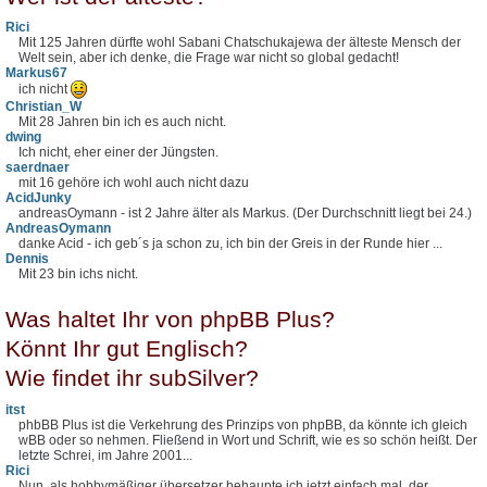
Rici
Mit 125 Jahren dürfte wohl Sabani Chatschukajewa der älteste Mensch der
Welt sein, aber ich denke, die Frage war nicht so global gedacht!
Markus67
ich nicht
Christian_W
Mit 28 Jahren bin ich es auch nicht.
dwing
Ich nicht, eher einer der Jüngsten.
saerdnaer
mit 16 gehöre ich wohl auch nicht dazu
AcidJunky
andreasOymann - ist 2 Jahre älter als Markus. (Der Durchschnitt liegt bei 24.)
AndreasOymann
danke Acid - ich geb´s ja schon zu, ich bin der Greis in der Runde hier ...
Dennis
Mit 23 bin ichs nicht.
Was haltet Ihr von phpBB Plus?
Könnt Ihr gut Englisch?
Wie findet ihr subSilver?
itst
phbBB Plus ist die Verkehrung des Prinzips von phpBB, da könnte ich gleich
wBB oder so nehmen. Fließend in Wort und Schrift, wie es so schön heißt. Der
letzte Schrei, im Jahre 2001...
Rici
Nun, als hobbymäßiger übersetzer behaupte ich jetzt einfach mal, der