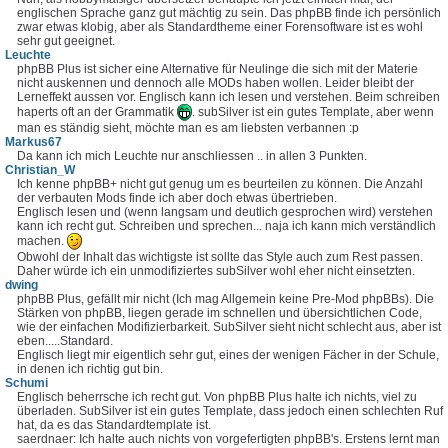
englischen Sprache ganz gut mächtig zu sein. Das phpBB finde ich persönlich
zwar etwas klobig, aber als Standardtheme einer Forensoftware ist es wohl
sehr gut geeignet.
Leuchte
phpBB Plus ist sicher eine Alternative für Neulinge die sich mit der Materie
nicht auskennen und dennoch alle MODs haben wollen. Leider bleibt der
Lerneffekt aussen vor. Englisch kann ich lesen und verstehen. Beim schreiben
haperts oft an der Grammatik
. subSilver ist ein gutes Template, aber wenn
man es ständig sieht, möchte man es am liebsten verbannen :p
Markus67
Da kann ich mich Leuchte nur anschliessen .. in allen 3 Punkten.
Christian_W
Ich kenne phpBB+ nicht gut genug um es beurteilen zu können. Die Anzahl
der verbauten Mods finde ich aber doch etwas übertrieben.
Englisch lesen und (wenn langsam und deutlich gesprochen wird) verstehen
kann ich recht gut. Schreiben und sprechen... naja ich kann mich verständlich
machen.
Obwohl der Inhalt das wichtigste ist sollte das Style auch zum Rest passen.
Daher würde ich ein unmodifiziertes subSilver wohl eher nicht einsetzten.
dwing
phpBB Plus, gefällt mir nicht (Ich mag Allgemein keine Pre-Mod phpBBs). Die
Stärken von phpBB, liegen gerade im schnellen und übersichtlichen Code,
wie der einfachen Modifizierbarkeit. SubSilver sieht nicht schlecht aus, aber ist
eben.....Standard.
Englisch liegt mir eigentlich sehr gut, eines der wenigen Fächer in der Schule,
in denen ich richtig gut bin.
Schumi
Englisch beherrsche ich recht gut. Von phpBB Plus halte ich nichts, viel zu
überladen. SubSilver ist ein gutes Template, dass jedoch einen schlechten Ruf
hat, da es das Standardtemplate ist.
saerdnaer: Ich halte auch nichts von vorgefertigten phpBB's. Erstens lernt man