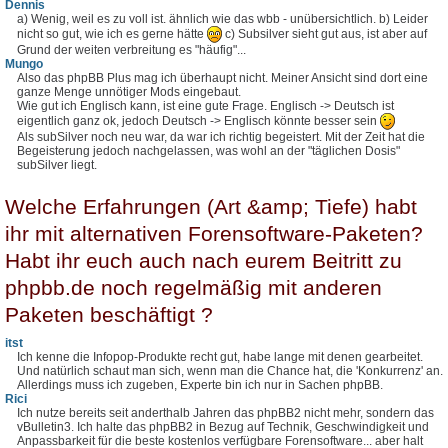
Dennis
a) Wenig, weil es zu voll ist. ähnlich wie das wbb - unübersichtlich. b) Leider
nicht so gut, wie ich es gerne hätte
c) Subsilver sieht gut aus, ist aber auf
Grund der weiten verbreitung es "häufig"...
Mungo
Also das phpBB Plus mag ich überhaupt nicht. Meiner Ansicht sind dort eine
ganze Menge unnötiger Mods eingebaut.
Wie gut ich Englisch kann, ist eine gute Frage. Englisch -> Deutsch ist
eigentlich ganz ok, jedoch Deutsch -> Englisch könnte besser sein
Als subSilver noch neu war, da war ich richtig begeistert. Mit der Zeit hat die
Begeisterung jedoch nachgelassen, was wohl an der "täglichen Dosis"
subSilver liegt.
Welche Erfahrungen (Art &amp; Tiefe) habt
ihr mit alternativen Forensoftware-Paketen?
Habt ihr euch auch nach eurem Beitritt zu
phpbb.de noch regelmäßig mit anderen
Paketen beschäftigt ?
itst
Ich kenne die Infopop-Produkte recht gut, habe lange mit denen gearbeitet.
Und natürlich schaut man sich, wenn man die Chance hat, die 'Konkurrenz' an.
Allerdings muss ich zugeben, Experte bin ich nur in Sachen phpBB.
Rici
Ich nutze bereits seit anderthalb Jahren das phpBB2 nicht mehr, sondern das
vBulletin3. Ich halte das phpBB2 in Bezug auf Technik, Geschwindigkeit und
Anpassbarkeit für die beste kostenlos verfügbare Forensoftware... aber halt