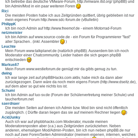
Ich betreibe das deutsche VMware-Forum, http://vmware.itst.org/ (phpBB) und
bin Admin/Mod in ein paar weiteren Foren
Rici
Die meisten Posten habe ich aus Zeitgründen quittiert, übrig geblieben ist nur
mein eigenes Forum http://www.sdc-forum.de (vBulletin)
PhilippK
Ich bin noch Admin auf http://www.freemof.de - einem Motorrad-Forum
netzmeister
Ich bin Admin auf www.source-code.de - ein Forum für Programmierer "fast"
aller Sprachen.. (inkl. Assembler
)
Leuchte
Mein Forum www.talkplanet.de (natürlich phpBB). Ausserdem bin ich noch
Moderator einer Chatcommunity. Leider haben die sich gegen phpBB
entschieden
Markus67
Mein Forum www.westieforum.de genügt mir da gibts genug zu tun.
dwing
Ich war lange zeit auf phpBBHacks.com aktiv, habe mich da dann aber
zurückgezogen. Dann wäre da noch mein eigens Forum (http://www.dseitz.de),
auf dem aber so gut wie nichts los ist.
Schumi
Ich bin Admin auf luo-sv.de (Forum der Schülervertretung meiner Schule) und
taucherforum.net
saerdnaer
Die meisten Seiten auf denen ich Admin bzw. Mod bin sind nicht öffentlich
zugänglich. ( Dürfte daran liegen das sie auf meinem Rechner liegen
)
AcidJunky
Auch ich war auf phpbbhacks.com Moderator, musste meinen
Moderatorenposten aber (v.a.) aus Zeitgründen zurückziehen. Neben
anderen, ehemaligen Mod/Admin-Posten, bin ich nun neben phpBB.de nur
noch auf zwei Foren/Seiten Administrator (meinem eigenen, internen, welches