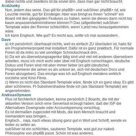
dabei nichts und zweitens ist da soviel drin, dass man gar nicht braucht.
AcidJunky
Nun, jedem das seine. Das gilt für phpBB+ und subSilver. phpBB+ ist, wie
Leuchte meinte, gut für Einsteiger. Aber was bringt es ihnen "schnell" ein
Board mit den gängigsten Features zu haben, wenn sie dieses dann nicht bis
kaum anpassen/administrieren können?! Das (altgediente) subSilver-
Template wäre der Renner schlechthin, wenn´s jetzt neu herausgekommen
wäre.
Ich kann Englisch. Wie gut? Es reicht aus, sollte ich mal auswandern..
Dave
a) Ich persönlich: überhaupt nichts, weil es einfach ZU überladen ist, habs für
ein Programmierprojekt mal installiert. Dafür ist es ganz praktisch. Für normale
Foren ist da imho zu viel unnötiger Schnickschnack drin...
b) Da wir als übersetzungsagentur tätig sind und viel mit anderen übersetzern
arbeiten, muss ich mich wohl oder übel mit Englisch rumschlagen, deutsche
Dokus und Foren sind mit aber immer lieber (es gibt (deutsche)
Programmierer die sehen es als unkool an, sich mit deutschen Docs und
Foren abzugeben). Das einzige was ich auf Englisch meistens wirklich
vorziehe sind Kino-Filme.
c) Wenn es nicht das Standard-Template wäre, fände ich es ganz okay. Es gibt
aber schöneres. FI-Subsilvershadow finde ich (als Standard-Template) am
angenehmsten.
AndreasOymann
Plus ist fürchterlich überladen, kenne persönlich 2 Boards, die mit der
aktuellen Version solch eine Serverlast erzeugt haben, daß der ISP die
Alternativen Downgrade oder Accountsperrung vorschlug.
Es ist dermaßen zugecodet mit Mods, die kein Mensch braucht und
niemandem was bringen...
Englisch... naja, nach etwas übung ganz gut in Wort und Schrift, wende es
leider zu selten an.
subSilver ist ein schlichtes, sauberes Template, was gut zur naked-
Philosophie von phpBB passt. Schön ist was anderes.