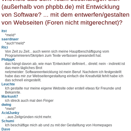
(außerhalb von phpbb.de) mit Entwicklung
von Software? ... mit dem entwerfen/gestalten
von Webseiten (Foren nicht mitgerechnet)?
itst
*meld*
saerdnaer
*auch*meld*
Rici
Von Zeit zu Zeit... auch wenn sich meine Hauptbeschäftigung vom
Programmieren/Skripten zum Texte verfassen gewandelt hat.
PhilippK
das hängt davon ab, wie man 'Entwickeln' definiert... direkt: nein - indirekt ist
das mein tägliches Brot
netzmeister: Softwareentwicklung ist mein Beruf. Nachdem ich festgestellt
habe das mir zur Webseitengestaltung einfach die Kreativität fehlt habe ich
das schnell eingestellt.
Leuchte
Ich gestalte nur meine eigene Website oder erstell etwas für Freunde und
Bekannte.
Markus67
ich streck auch mal den Finger
dwing
*meld*
AcidJunky
...aus Zeitgründen nicht mehr.
Schumi
Ich beschäftige mich ab und zu mit der Gestalltung von Homepages
Dave