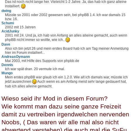
Das ist noch nicht lange her. Vieleicht 1-2 Jahre. Ja, das hab ich ganz alleine
installiert.
dwing
Müsste so 2001 oder 2002 gewesen sein, bei phpBB 1.4. Ich war damals 15
bzw. 16.
Schumi
2002 mit 15 Jahren
AcidJunky
2001 mit 24. Und ja, ich hab von Anfang an alles alleine gemacht, auch wenn
phpBB nicht immer so wollte, wie ich..
Dave
Also ich bin jetzt 26 und mein erstes Board hab ich am Tag meiner Anmeldung
hier im Forum installiert...
AndreasOymann
Mai 2003, mit Hilfe des Supports von phpbb.de
Dennis
Ich war spät dran. 20 vermute ich mal.
Mungo
Mein erstes phpBB war glaub ich ein 1.2.0. Wie alt ich damals war, müsste ich
jetzt ausrechnen
Auch wenn es am Anfang meist sehr lange gedauert hat,
hab ich alles alleine gemacht.
Wieso seid ihr Mod in diesem Forum?
Wie kommt man dazu seine ganze Freizeit
damit zu vertreiben irgendwelchen nervenden
Noobs, ( Das waren wir alle mal also nicht
abwertend verstehen) die auch mal die SuFu