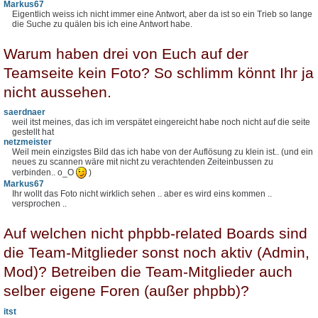
Markus67
Eigentlich weiss ich nicht immer eine Antwort, aber da ist so ein Trieb so lange
die Suche zu quälen bis ich eine Antwort habe.
Warum haben drei von Euch auf der
Teamseite kein Foto? So schlimm könnt Ihr ja
nicht aussehen.
saerdnaer
weil itst meines, das ich im verspätet eingereicht habe noch nicht auf die seite
gestellt hat
netzmeister
Weil mein einzigstes Bild das ich habe von der Auflösung zu klein ist.. (und ein
neues zu scannen wäre mit nicht zu verachtenden Zeiteinbussen zu
verbinden.. o_O
)
Markus67
Ihr wollt das Foto nicht wirklich sehen .. aber es wird eins kommen ..
versprochen ..
Auf welchen nicht phpbb-related Boards sind
die Team-Mitglieder sonst noch aktiv (Admin,
Mod)? Betreiben die Team-Mitglieder auch
selber eigene Foren (außer phpbb)?
itst