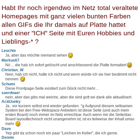
Habt Ihr noch irgendwo im Netz total veraltete
Homepages mit ganz vielen bunten Farben
allen GIFs die Ihr damals auf Platte hattet
und einer "ICH" Seite mit Euren Hobbies und
Lieblings-* ?
Leuchte
Ja, aber das möchte niemand sehen
Markus67
Nö ... die hab ich sofort gelöscht und anschliessend die Platte formatiert
Christian_W
Nein, hab ich nicht, hatte ich nicht und wenn würde ich sie hier bestimmt nicht
nennen.
Schumi
Diese Frontpage-Seite existiert zum Glück nicht mehr....
saerdnaer
nein, aber das gibs mal welche, aber die sind gott sei dank alle aktuallisert.
AcidJunky
Ja.. vor kurzem selbst erst wieder gefunden. *g Aufgrund diesem seltsamen
System bei den Free-Webspace Anbietern ist diese Seite (und auch mein
ersten Board) noch immer im Netz erreichbar. Auch wenn mir die Seite/das
Board layouttechnisch nicht unangenehm ist, ist es teilweise der Inhalt umso
mehr.
Dave
Yep gibt da schon noch ein paar "Leichen im Keller", die ich gerne.
Dennis