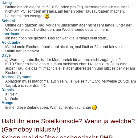
dwing
Online bin ich eigentlich 5-10 Stunden pro Tag, allerdings bin ich meistens
nicht am PC, sondern im Haus, am lernen oder Hausaufgaben machen.
Letzteres eher weniger
Schumi
Online den ganzen Tag, vor dem Bildschirm aber nicht sehr lange, unter der
Woche vielleicht 1,5 Stunden, am Wochenende deutlich mehr.
saerdnaer
Ich hab noch nie gezählt. Das schwankt allerdings seht stark...
AcidJunky
Mal ist mein Rechner überhaupt nicht an, mal läuft er 24h und ich sitz die
Hälfte der Zeit davor.
Dave
a) Warum glaube Ihr, ist der Modbereich für andere nicht zugänglich?
b) 10 Stunden ist so das Minimum meistens eher 14. Hab zum Glück eine
super Frau, die das mitmacht (sie ist aber übersetzerin und sitzt selber viel am
Rechner).
AndreasOymann
Ablästern muss manchmal auch sein. Teilweise nur 1 Std, teilweise 20 Std. am
Tag sitze ich vor dem PC
Dennis
a) Nein.
b) Viele
Mungo
Immer diese Zeitangaben. Wahrscheinlich zu lange
Habt ihr eine Spielkonsole? Wenn ja welche?
(Gameboy inklusiv!)
Schon mal darüber nachgedacht PHP