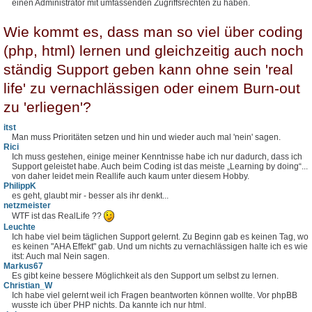
einen Administrator mit umfassenden Zugriffsrechten zu haben.
Wie kommt es, dass man so viel über coding
(php, html) lernen und gleichzeitig auch noch
ständig Support geben kann ohne sein 'real
life' zu vernachlässigen oder einem Burn-out
zu 'erliegen'?
itst
Man muss Prioritäten setzen und hin und wieder auch mal 'nein' sagen.
Rici
Ich muss gestehen, einige meiner Kenntnisse habe ich nur dadurch, dass ich
Support geleistet habe. Auch beim Coding ist das meiste „Learning by doing“...
von daher leidet mein Reallife auch kaum unter diesem Hobby.
PhilippK
es geht, glaubt mir - besser als ihr denkt...
netzmeister
WTF ist das RealLife ??
Leuchte
Ich habe viel beim täglichen Support gelernt. Zu Beginn gab es keinen Tag, wo
es keinen "AHA Effekt" gab. Und um nichts zu vernachlässigen halte ich es wie
itst: Auch mal Nein sagen.
Markus67
Es gibt keine bessere Möglichkeit als den Support um selbst zu lernen.
Christian_W
Ich habe viel gelernt weil ich Fragen beantworten können wollte. Vor phpBB
wusste ich über PHP nichts. Da kannte ich nur html.