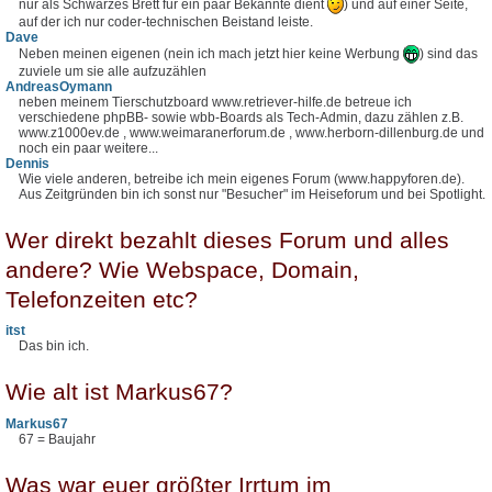
nur als Schwarzes Brett für ein paar Bekannte dient
) und auf einer Seite,
auf der ich nur coder-technischen Beistand leiste.
Dave
Neben meinen eigenen (nein ich mach jetzt hier keine Werbung
) sind das
zuviele um sie alle aufzuzählen
AndreasOymann
neben meinem Tierschutzboard www.retriever-hilfe.de betreue ich
verschiedene phpBB- sowie wbb-Boards als Tech-Admin, dazu zählen z.B.
www.z1000ev.de , www.weimaranerforum.de , www.herborn-dillenburg.de und
noch ein paar weitere...
Dennis
Wie viele anderen, betreibe ich mein eigenes Forum (www.happyforen.de).
Aus Zeitgründen bin ich sonst nur "Besucher" im Heiseforum und bei Spotlight.
Wer direkt bezahlt dieses Forum und alles
andere? Wie Webspace, Domain,
Telefonzeiten etc?
itst
Das bin ich.
Wie alt ist Markus67?
Markus67
67 = Baujahr
Was war euer größter Irrtum im