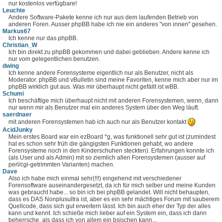
nur kostenlos verfügbare!
Leuchte
Andere Software-Pakete kenne ich nur aus dem laufenden Betrieb von
anderen Foren. Ausser phpBB habe ich nie ein anderes "von innen" gesehen.
Markus67
Ich kenne nur das phpBB.
Christian_W
Ich bin direkt zu phpBB gekommen und dabei geblieben. Andere kenne ich
nur vom gelegentlichen benutzen.
dwing
Ich kenne andere Forensysteme eigentlich nur als Benutzer, nicht als
Moderator. phpBB und vBulletin sind meine Favoriten, kenne mich aber nur im
phpBB wirklich gut aus. Was mir überhaupt nicht gefällt ist wBB.
Schumi
Ich beschäftige mich überhaupt nicht mit anderen Forensystemen, wenn, dann
nur wenn mir als Benutzer mal ein anderes System über den Weg läuft.
saerdnaer
mit anderen Forensystemen hab ich auch nur als Benutzer kontakt
AcidJunky
Mein erstes Board war ein ezBoard *g, was funktionell sehr gut ist (zumindest
hat es schon sehr früh die gängigsten Funktionen gehabt, wo andere
Forensysteme noch in den Kinderschuhen steckten). Erfahrungen konnte ich
(als User und als Admin) mit so ziemlich allen Forensystemen (ausser auf
perl/cgi-getrimmten Varianten) machen.
Dave
Also ich habe mich einmal sehr(!!!) eingehend mit verschiedener
Forensoftware auseinandergesetzt, da ich für mich selber und meine Kunden
was gebraucht habe... so bin ich bei phpBB gelandet. Will nicht behaupten,
dass es DAS Nonplusultra ist, aber es ein sehr mächtiges Forum mit sauberem
Quellcode, dass sich gut erweitern lässt. Ich bin auch eher der Typ der alles
kann und kennt. Ich schieße mich lieber auf ein System ein, dass ich dann
beherrsche, als dass ich von allem ein bsischen kann...