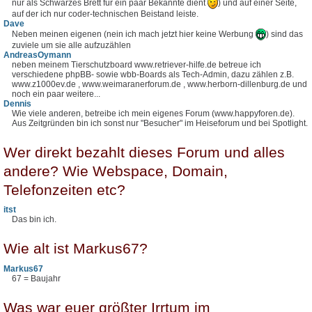
nur als Schwarzes Brett für ein paar Bekannte dient
) und auf einer Seite,
auf der ich nur coder-technischen Beistand leiste.
Dave
Neben meinen eigenen (nein ich mach jetzt hier keine Werbung
) sind das
zuviele um sie alle aufzuzählen
AndreasOymann
neben meinem Tierschutzboard www.retriever-hilfe.de betreue ich
verschiedene phpBB- sowie wbb-Boards als Tech-Admin, dazu zählen z.B.
www.z1000ev.de , www.weimaranerforum.de , www.herborn-dillenburg.de und
noch ein paar weitere...
Dennis
Wie viele anderen, betreibe ich mein eigenes Forum (www.happyforen.de).
Aus Zeitgründen bin ich sonst nur "Besucher" im Heiseforum und bei Spotlight.
Wer direkt bezahlt dieses Forum und alles
andere? Wie Webspace, Domain,
Telefonzeiten etc?
itst
Das bin ich.
Wie alt ist Markus67?
Markus67
67 = Baujahr
Was war euer größter Irrtum im