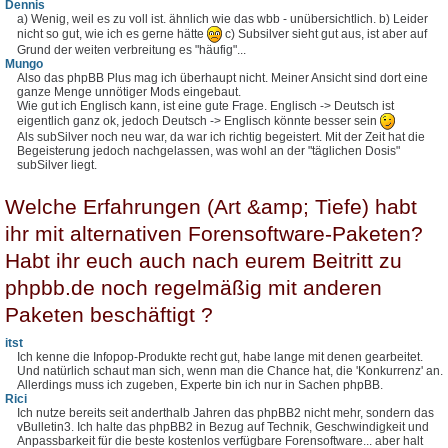
Dennis
a) Wenig, weil es zu voll ist. ähnlich wie das wbb - unübersichtlich. b) Leider
nicht so gut, wie ich es gerne hätte
c) Subsilver sieht gut aus, ist aber auf
Grund der weiten verbreitung es "häufig"...
Mungo
Also das phpBB Plus mag ich überhaupt nicht. Meiner Ansicht sind dort eine
ganze Menge unnötiger Mods eingebaut.
Wie gut ich Englisch kann, ist eine gute Frage. Englisch -> Deutsch ist
eigentlich ganz ok, jedoch Deutsch -> Englisch könnte besser sein
Als subSilver noch neu war, da war ich richtig begeistert. Mit der Zeit hat die
Begeisterung jedoch nachgelassen, was wohl an der "täglichen Dosis"
subSilver liegt.
Welche Erfahrungen (Art &amp; Tiefe) habt
ihr mit alternativen Forensoftware-Paketen?
Habt ihr euch auch nach eurem Beitritt zu
phpbb.de noch regelmäßig mit anderen
Paketen beschäftigt ?
itst
Ich kenne die Infopop-Produkte recht gut, habe lange mit denen gearbeitet.
Und natürlich schaut man sich, wenn man die Chance hat, die 'Konkurrenz' an.
Allerdings muss ich zugeben, Experte bin ich nur in Sachen phpBB.
Rici
Ich nutze bereits seit anderthalb Jahren das phpBB2 nicht mehr, sondern das
vBulletin3. Ich halte das phpBB2 in Bezug auf Technik, Geschwindigkeit und
Anpassbarkeit für die beste kostenlos verfügbare Forensoftware... aber halt