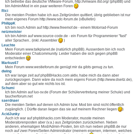
Ich betreibe das deutsche VMware-Forum, http://vmware.itst.org/ (phpBB) und
bin Admin/Mod in ein paar weiteren Foren
Rici
Die meisten Posten habe ich aus Zeitgründen quittiert, übrig geblieben ist nur
mein eigenes Forum http://www.sdc-forum.de (vBulletin)
PhilippK
Ich bin noch Admin auf http://www.freemof.de - einem Motorrad-Forum
netzmeister
Ich bin Admin auf www.source-code.de - ein Forum für Programmierer "fast"
aller Sprachen.. (inkl. Assembler
)
Leuchte
Mein Forum www.talkplanet.de (natürlich phpBB). Ausserdem bin ich noch
Moderator einer Chatcommunity. Leider haben die sich gegen phpBB
entschieden
Markus67
Mein Forum www.westieforum.de genügt mir da gibts genug zu tun.
dwing
Ich war lange zeit auf phpBBHacks.com aktiv, habe mich da dann aber
zurückgezogen. Dann wäre da noch mein eigens Forum (http://www.dseitz.de),
auf dem aber so gut wie nichts los ist.
Schumi
Ich bin Admin auf luo-sv.de (Forum der Schülervertretung meiner Schule) und
taucherforum.net
saerdnaer
Die meisten Seiten auf denen ich Admin bzw. Mod bin sind nicht öffentlich
zugänglich. ( Dürfte daran liegen das sie auf meinem Rechner liegen
)
AcidJunky
Auch ich war auf phpbbhacks.com Moderator, musste meinen
Moderatorenposten aber (v.a.) aus Zeitgründen zurückziehen. Neben
anderen, ehemaligen Mod/Admin-Posten, bin ich nun neben phpBB.de nur
noch auf zwei Foren/Seiten Administrator (meinem eigenen, internen, welches