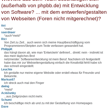
(außerhalb von phpbb.de) mit Entwicklung
von Software? ... mit dem entwerfen/gestalten
von Webseiten (Foren nicht mitgerechnet)?
itst
*meld*
saerdnaer
*auch*meld*
Rici
Von Zeit zu Zeit... auch wenn sich meine Hauptbeschäftigung vom
Programmieren/Skripten zum Texte verfassen gewandelt hat.
PhilippK
das hängt davon ab, wie man 'Entwickeln' definiert... direkt: nein - indirekt ist
das mein tägliches Brot
netzmeister: Softwareentwicklung ist mein Beruf. Nachdem ich festgestellt
habe das mir zur Webseitengestaltung einfach die Kreativität fehlt habe ich
das schnell eingestellt.
Leuchte
Ich gestalte nur meine eigene Website oder erstell etwas für Freunde und
Bekannte.
Markus67
ich streck auch mal den Finger
dwing
*meld*
AcidJunky
...aus Zeitgründen nicht mehr.
Schumi
Ich beschäftige mich ab und zu mit der Gestalltung von Homepages
Dave