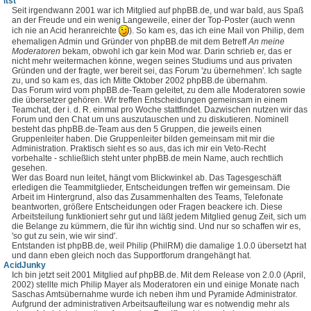
itst
Seit irgendwann 2001 war ich Mitglied auf phpBB.de, und war bald, aus Spaß
an der Freude und ein wenig Langeweile, einer der Top-Poster (auch wenn
ich nie an Acid heranreichte
). So kam es, das ich eine Mail von Philip, dem
ehemaligen Admin und Gründer von phpBB.de mit dem Betreff
An meine
Moderatoren
bekam, obwohl ich gar kein Mod war. Darin schrieb er, das er
nicht mehr weitermachen könne, wegen seines Studiums und aus privaten
Gründen und der fragte, wer bereit sei, das Forum 'zu übernehmen'. Ich sagte
zu, und so kam es, das ich Mitte Oktober 2002 phpBB.de übernahm.
Das Forum wird vom phpBB.de-Team geleitet, zu dem alle Moderatoren sowie
die übersetzer gehören. Wir treffen Entscheidungen gemeinsam in einem
Teamchat, der i. d. R. einmal pro Woche stattfindet. Dazwischen nutzen wir das
Forum und den Chat um uns auszutauschen und zu diskutieren. Nominell
besteht das phpBB.de-Team aus den 5 Gruppen, die jeweils einen
Gruppenleiter haben. Die Gruppenleiter bilden gemeinsam mit mir die
Administration. Praktisch sieht es so aus, das ich mir ein Veto-Recht
vorbehalte - schließlich steht unter phpBB.de mein Name, auch rechtlich
gesehen.
Wer das Board nun leitet, hängt vom Blickwinkel ab. Das Tagesgeschäft
erledigen die Teammitglieder, Entscheidungen treffen wir gemeinsam. Die
Arbeit im Hintergrund, also das Zusammenhalten des Teams, Telefonate
beantworten, größere Entscheidungen oder Fragen beackere ich. Diese
Arbeitsteilung funktioniert sehr gut und läßt jedem Mitglied genug Zeit, sich um
die Belange zu kümmern, die für ihn wichtig sind. Und nur so schaffen wir es,
'so gut zu sein, wie wir sind'.
Entstanden ist phpBB.de, weil Philip (PhilRM) die damalige 1.0.0 übersetzt hat
und dann eben gleich noch das Supportforum drangehängt hat.
AcidJunky
Ich bin jetzt seit 2001 Mitglied auf phpBB.de. Mit dem Release von 2.0.0 (April,
2002) stellte mich Philip Mayer als Moderatoren ein und einige Monate nach
Saschas Amtsübernahme wurde ich neben ihm und Pyramide Administrator.
Aufgrund der administrativen Arbeitsaufteilung war es notwendig mehr als