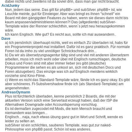
dabei nichts und zweitens ist da soviel drin, dass man gar nicht braucht.
AcidJunky
Nun, jedem das seine. Das gilt für phpBB+ und subSilver. phpBB+ ist, wie
Leuchte meinte, gut für Einsteiger. Aber was bringt es ihnen "schnell" ein
Board mit den gängigsten Features zu haben, wenn sie dieses dann nicht bis
kaum anpassen/administrieren können?! Das (altgediente) subSilver-
Template wäre der Renner schlechthin, wenn´s jetzt neu herausgekommen
wäre.
Ich kann Englisch. Wie gut? Es reicht aus, sollte ich mal auswandern..
Dave
a) Ich persönlich: überhaupt nichts, weil es einfach ZU überladen ist, habs für
ein Programmierprojekt mal installiert. Dafür ist es ganz praktisch. Für normale
Foren ist da imho zu viel unnötiger Schnickschnack drin...
b) Da wir als übersetzungsagentur tätig sind und viel mit anderen übersetzern
arbeiten, muss ich mich wohl oder übel mit Englisch rumschlagen, deutsche
Dokus und Foren sind mit aber immer lieber (es gibt (deutsche)
Programmierer die sehen es als unkool an, sich mit deutschen Docs und
Foren abzugeben). Das einzige was ich auf Englisch meistens wirklich
vorziehe sind Kino-Filme.
c) Wenn es nicht das Standard-Template wäre, fände ich es ganz okay. Es gibt
aber schöneres. FI-Subsilvershadow finde ich (als Standard-Template) am
angenehmsten.
AndreasOymann
Plus ist fürchterlich überladen, kenne persönlich 2 Boards, die mit der
aktuellen Version solch eine Serverlast erzeugt haben, daß der ISP die
Alternativen Downgrade oder Accountsperrung vorschlug.
Es ist dermaßen zugecodet mit Mods, die kein Mensch braucht und
niemandem was bringen...
Englisch... naja, nach etwas übung ganz gut in Wort und Schrift, wende es
leider zu selten an.
subSilver ist ein schlichtes, sauberes Template, was gut zur naked-
Philosophie von phpBB passt. Schön ist was anderes.