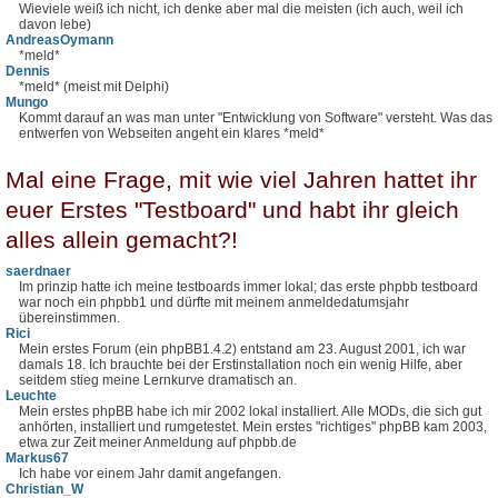
Wieviele weiß ich nicht, ich denke aber mal die meisten (ich auch, weil ich
davon lebe)
AndreasOymann
*meld*
Dennis
*meld* (meist mit Delphi)
Mungo
Kommt darauf an was man unter "Entwicklung von Software" versteht. Was das
entwerfen von Webseiten angeht ein klares *meld*
Mal eine Frage, mit wie viel Jahren hattet ihr
euer Erstes "Testboard" und habt ihr gleich
alles allein gemacht?!
saerdnaer
Im prinzip hatte ich meine testboards immer lokal; das erste phpbb testboard
war noch ein phpbb1 und dürfte mit meinem anmeldedatumsjahr
übereinstimmen.
Rici
Mein erstes Forum (ein phpBB1.4.2) entstand am 23. August 2001, ich war
damals 18. Ich brauchte bei der Erstinstallation noch ein wenig Hilfe, aber
seitdem stieg meine Lernkurve dramatisch an.
Leuchte
Mein erstes phpBB habe ich mir 2002 lokal installiert. Alle MODs, die sich gut
anhörten, installiert und rumgetestet. Mein erstes "richtiges" phpBB kam 2003,
etwa zur Zeit meiner Anmeldung auf phpbb.de
Markus67
Ich habe vor einem Jahr damit angefangen.
Christian_W