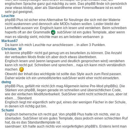
englischen Sprache ganz gut mächtig zu sein. Das phpBB finde ich persönlich
zwar etwas klobig, aber als Standardtheme einer Forensoftware ist es wohl
sehr gut geeignet.
Leuchte
phpBB Plus ist sicher eine Alternative für Neulinge die sich mit der Materie
nicht auskennen und dennoch alle MODs haben wollen. Leider bleibt der
Lerneffekt aussen vor. Englisch kann ich lesen und verstehen. Beim schreiben
haperts oft an der Grammatik
. subSilver ist ein gutes Template, aber wenn
man es ständig sieht, möchte man es am liebsten verbannen :p
Markus67
Da kann ich mich Leuchte nur anschliessen .. in allen 3 Punkten.
Christian_W
Ich kenne phpBB+ nicht gut genug um es beurteilen zu können. Die Anzahl
der verbauten Mods finde ich aber doch etwas übertrieben.
Englisch lesen und (wenn langsam und deutlich gesprochen wird) verstehen
kann ich recht gut. Schreiben und sprechen... naja ich kann mich verständlich
machen.
Obwohl der Inhalt das wichtigste ist sollte das Style auch zum Rest passen.
Daher würde ich ein unmodifiziertes subSilver wohl eher nicht einsetzten.
dwing
phpBB Plus, gefällt mir nicht (Ich mag Allgemein keine Pre-Mod phpBBs). Die
Stärken von phpBB, liegen gerade im schnellen und übersichtlichen Code,
wie der einfachen Modifizierbarkeit. SubSilver sieht nicht schlecht aus, aber ist
eben.....Standard.
Englisch liegt mir eigentlich sehr gut, eines der wenigen Fächer in der Schule,
in denen ich richtig gut bin.
Schumi
Englisch beherrsche ich recht gut. Von phpBB Plus halte ich nichts, viel zu
überladen. SubSilver ist ein gutes Template, dass jedoch einen schlechten Ruf
hat, da es das Standardtemplate ist.
saerdnaer: Ich halte auch nichts von vorgefertigten phpBB's. Erstens lernt man