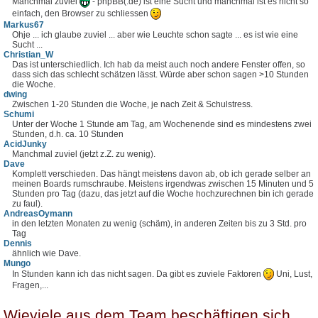
Manchmal zuviel
- phpBB(.de) ist eine Sucht und manchmal ist es nicht so
einfach, den Browser zu schliessen
Markus67
Ohje ... ich glaube zuviel ... aber wie Leuchte schon sagte ... es ist wie eine
Sucht ...
Christian_W
Das ist unterschiedlich. Ich hab da meist auch noch andere Fenster offen, so
dass sich das schlecht schätzen lässt. Würde aber schon sagen >10 Stunden
die Woche.
dwing
Zwischen 1-20 Stunden die Woche, je nach Zeit & Schulstress.
Schumi
Unter der Woche 1 Stunde am Tag, am Wochenende sind es mindestens zwei
Stunden, d.h. ca. 10 Stunden
AcidJunky
Manchmal zuviel (jetzt z.Z. zu wenig).
Dave
Komplett verschieden. Das hängt meistens davon ab, ob ich gerade selber an
meinen Boards rumschraube. Meistens irgendwas zwischen 15 Minuten und 5
Stunden pro Tag (dazu, das jetzt auf die Woche hochzurechnen bin ich gerade
zu faul).
AndreasOymann
in den letzten Monaten zu wenig (schäm), in anderen Zeiten bis zu 3 Std. pro
Tag
Dennis
ähnlich wie Dave.
Mungo
In Stunden kann ich das nicht sagen. Da gibt es zuviele Faktoren
Uni, Lust,
Fragen,...
Wieviele aus dem Team beschäftigen sich