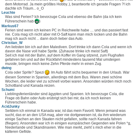
dem Motorrad. Ja mein größtes Hobby..), beantworte ich gerade Fragen ?! ich
dachte ich Träum... o_O
Leuchte
Was sind Ferien? Ich bevorzuge Cola und ebenso die Bahn (da ich kein
Führerschein hab
)
Markus67
Ferien sind wenn ich keinen PC in Reichweite habe .... und das passiert fast
nie. Cola mag ich nicht aber mit O-Saft kann man mich locken und die Bahn
mag ich auch nicht ... dann doch lieber das Auto.
Christian_W
Am liebsten bin ich auf den Malediven. Dort trinke ich dann Cola und wenn ich
davon die Nase voll habe Sprite. (Zuhause trinke ich meist Saft)
Seit ich mal mit der Bahn, auf dem Koffer im Gang sitzend, zum Flughafen
gefahren bin und auf der Rückfahrt mindestens tausend Mal umsteigen
musste, bringen mich keine Zehn Pferde mehr in einen Zug.
dwing
Cola oder Sprite? Spezi
. Im Auto fährt sichs bequemer in den Urlaub. War
diesen Sommer in Spanien, allerdings mit dem Bus. Waren zwei schöne
Wochen, die leider viel zu schnell vorbei waren. Ansonsten würden mich noch
Schottland und Kanada reizen.
Schumi
Lieblingsferienländer sind ägypten und Spanien. Ich bevorzuge Cola, die
Frage ob Bahn oder Auto erübrigt sich bei mir, da ich noch keinen
Führerschein habe.
AcidJunky
Seitdem ich einmal in Kanada war, ist das mein Favorit. Wenn jemand was
sucht, das er an den USA mag, aber nie dortgewesen ist, da ihm wiederum
einige Sachen an den Staaten nicht gefallen, sollte nach Kanada fahren
(fliegen). Ansonsten war ich in einigen europäischen Gegenden wie Polen *g,
Niederlande und Skandinavien. Wie man merkt, zieht´s mich eher in die
kälteren Gefilde.