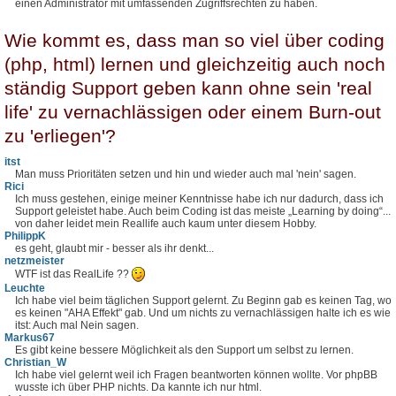
einen Administrator mit umfassenden Zugriffsrechten zu haben.
Wie kommt es, dass man so viel über coding
(php, html) lernen und gleichzeitig auch noch
ständig Support geben kann ohne sein 'real
life' zu vernachlässigen oder einem Burn-out
zu 'erliegen'?
itst
Man muss Prioritäten setzen und hin und wieder auch mal 'nein' sagen.
Rici
Ich muss gestehen, einige meiner Kenntnisse habe ich nur dadurch, dass ich
Support geleistet habe. Auch beim Coding ist das meiste „Learning by doing“...
von daher leidet mein Reallife auch kaum unter diesem Hobby.
PhilippK
es geht, glaubt mir - besser als ihr denkt...
netzmeister
WTF ist das RealLife ??
Leuchte
Ich habe viel beim täglichen Support gelernt. Zu Beginn gab es keinen Tag, wo
es keinen "AHA Effekt" gab. Und um nichts zu vernachlässigen halte ich es wie
itst: Auch mal Nein sagen.
Markus67
Es gibt keine bessere Möglichkeit als den Support um selbst zu lernen.
Christian_W
Ich habe viel gelernt weil ich Fragen beantworten können wollte. Vor phpBB
wusste ich über PHP nichts. Da kannte ich nur html.