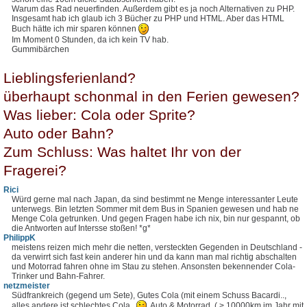
Warum das Rad neuerfinden. Außerdem gibt es ja noch Alternativen zu PHP.
Insgesamt hab ich glaub ich 3 Bücher zu PHP und HTML. Aber das HTML
Buch hätte ich mir sparen können
Im Moment 0 Stunden, da ich kein TV hab.
Gummibärchen
Lieblingsferienland?
überhaupt schonmal in den Ferien gewesen?
Was lieber: Cola oder Sprite?
Auto oder Bahn?
Zum Schluss: Was haltet Ihr von der
Fragerei?
Rici
Würd gerne mal nach Japan, da sind bestimmt ne Menge interessanter Leute
unterwegs. Bin letzten Sommer mit dem Bus in Spanien gewesen und hab ne
Menge Cola getrunken. Und gegen Fragen habe ich nix, bin nur gespannt, ob
die Antworten auf Intersse stoßen! *g*
PhilippK
meistens reizen mich mehr die netten, versteckten Gegenden in Deutschland -
da verwirrt sich fast kein anderer hin und da kann man mal richtig abschalten
und Motorrad fahren ohne im Stau zu stehen. Ansonsten bekennender Cola-
Trinker und Bahn-Fahrer.
netzmeister
Südfrankreich (gegend um Sete), Gutes Cola (mit einem Schuss Bacardi..,
alles andere ist schlechtes Cola..
, Auto & Motorrad. ( > 10000km im Jahr mit