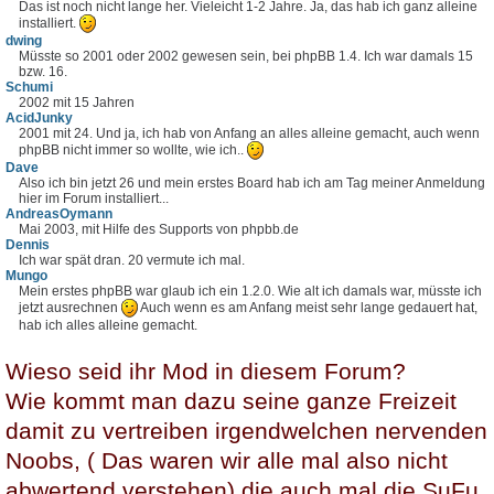
Das ist noch nicht lange her. Vieleicht 1-2 Jahre. Ja, das hab ich ganz alleine
installiert.
dwing
Müsste so 2001 oder 2002 gewesen sein, bei phpBB 1.4. Ich war damals 15
bzw. 16.
Schumi
2002 mit 15 Jahren
AcidJunky
2001 mit 24. Und ja, ich hab von Anfang an alles alleine gemacht, auch wenn
phpBB nicht immer so wollte, wie ich..
Dave
Also ich bin jetzt 26 und mein erstes Board hab ich am Tag meiner Anmeldung
hier im Forum installiert...
AndreasOymann
Mai 2003, mit Hilfe des Supports von phpbb.de
Dennis
Ich war spät dran. 20 vermute ich mal.
Mungo
Mein erstes phpBB war glaub ich ein 1.2.0. Wie alt ich damals war, müsste ich
jetzt ausrechnen
Auch wenn es am Anfang meist sehr lange gedauert hat,
hab ich alles alleine gemacht.
Wieso seid ihr Mod in diesem Forum?
Wie kommt man dazu seine ganze Freizeit
damit zu vertreiben irgendwelchen nervenden
Noobs, ( Das waren wir alle mal also nicht
abwertend verstehen) die auch mal die SuFu