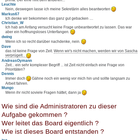
Leuchte
Nein, deswegen lasse ich meine Sekretärin alles beantworten
Markus67
Ich denke wir bekommen das ganz gut gebacken ....
Christian_W
Ich hab am Anfang versucht keine Frage unbeantwortet zu lassen. Das war
aber ein hoffnungsloses Unterfangen.
dwing
Wenn ich so recht darüber nachdenke, nein.
Dave
das ist keine Frage von Zeit.
Wenn wir's nicht machen, werden wir von Sascha
verprügelt...
AndreasOymann
Zeit... ein sehr komplexer Begriff ... ist Zeit nicht einfach eine Frage von
Prioritäten?
Dennis
Immer doch
Gähne noch ein wenig vor mich hin und sollte langsam zu
Arbeit fahren.
Mungo
Wenn ihr nicht soviele Fragen hättet, dann ja
Wie sind die Administratoren zu dieser
Aufgabe gekommen ?
Wer leitet das Board eigentlich ?
Wie ist dieses Board entstanden ?