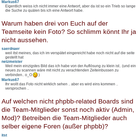
Markus67
Eigentlich weiss ich nicht immer eine Antwort, aber da ist so ein Trieb so lange
die Suche zu quälen bis ich eine Antwort habe.
Warum haben drei von Euch auf der
Teamseite kein Foto? So schlimm könnt Ihr ja
nicht aussehen.
saerdnaer
weil itst meines, das ich im verspätet eingereicht habe noch nicht auf die seite
gestellt hat
netzmeister
Weil mein einzigstes Bild das ich habe von der Auflösung zu klein ist.. (und ein
neues zu scannen wäre mit nicht zu verachtenden Zeiteinbussen zu
verbinden.. o_O
)
Markus67
Ihr wollt das Foto nicht wirklich sehen .. aber es wird eins kommen ..
versprochen ..
Auf welchen nicht phpbb-related Boards sind
die Team-Mitglieder sonst noch aktiv (Admin,
Mod)? Betreiben die Team-Mitglieder auch
selber eigene Foren (außer phpbb)?
itst