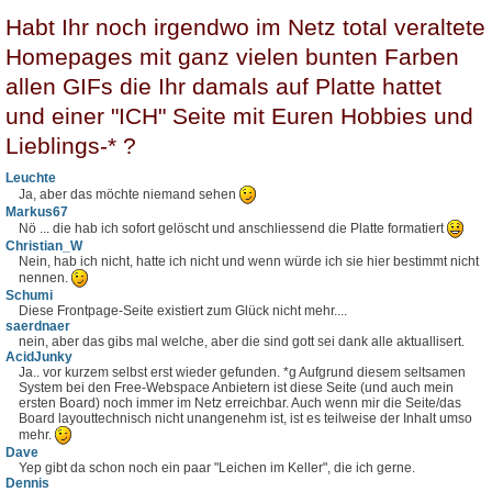
Habt Ihr noch irgendwo im Netz total veraltete
Homepages mit ganz vielen bunten Farben
allen GIFs die Ihr damals auf Platte hattet
und einer "ICH" Seite mit Euren Hobbies und
Lieblings-* ?
Leuchte
Ja, aber das möchte niemand sehen
Markus67
Nö ... die hab ich sofort gelöscht und anschliessend die Platte formatiert
Christian_W
Nein, hab ich nicht, hatte ich nicht und wenn würde ich sie hier bestimmt nicht
nennen.
Schumi
Diese Frontpage-Seite existiert zum Glück nicht mehr....
saerdnaer
nein, aber das gibs mal welche, aber die sind gott sei dank alle aktuallisert.
AcidJunky
Ja.. vor kurzem selbst erst wieder gefunden. *g Aufgrund diesem seltsamen
System bei den Free-Webspace Anbietern ist diese Seite (und auch mein
ersten Board) noch immer im Netz erreichbar. Auch wenn mir die Seite/das
Board layouttechnisch nicht unangenehm ist, ist es teilweise der Inhalt umso
mehr.
Dave
Yep gibt da schon noch ein paar "Leichen im Keller", die ich gerne.
Dennis