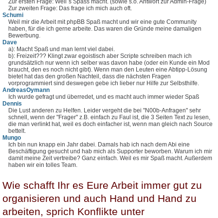
Zur ersten Frage: Weil´s Spass macht. (sowie s.o. Antwort zur Admin-Frage)
Zur zweiten Frage: Das frage ich mich auch oft.
Schumi
Weil mir die Arbeit mit phpBB Spaß macht und wir eine gute Community
haben, für die ich gerne arbeite. Das waren die Gründe meine damaligen
Bewerbung.
Dave
a): Macht Spaß und man lernt viel dabei.
b): Freizeit??? Klingt zwar egoistisch aber Scripte schreiben mach ich
grundsätzlich nur wenn ich selber was davon habe (oder ein Kunde ein Mod
braucht, den es noch nicht gibt). Wenn man den Leuten eine Abtipp-Lösung
bietet hat das den großen Nachteil, dass die nächsten Fragen
vorprogrammiert sind deswegen gebe ich lieber nur Hilfe zur Selbsthilfe.
AndreasOymann
Ich wurde gefragt und überredet, und es macht auch immer wieder Spaß
Dennis
Die Lust anderen zu Helfen. Leider vergeht die bei "N00b-Anfragen" sehr
schnell, wenn der "Frager" z.B. einfach zu Faul ist, die 3 Seiten Text zu lesen,
die man verlinkt hat, weil es doch einfacher ist, wenn man gleich nach Source
bettelt.
Mungo
Ich bin nun knapp ein Jahr dabei. Damals hab ich nach dem Abi eine
Beschäftigung gesucht und hab mich als Supporter beworben. Warum ich mir
damit meine Zeit vertreibe? Ganz einfach. Weil es mir Spaß macht. Außerdem
haben wir ein tolles Team.
Wie schafft Ihr es Eure Arbeit immer gut zu
organisieren und auch Hand und Hand zu
arbeiten, sprich Konflikte unter