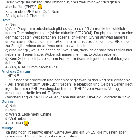
Neue Wege im Internet sind immer gut, aber warum bewährtes gleich
abschaffen (PHP)?
Bücher über PHP und Co.? Nein
Süssigkeiten? Eher nicht..
Dave
a) Nein!!
b) Also Programmiertechnisch gibt es schon ca. 15 Jahren keine wirklich
neuen Technologien mehr (siehe aktuelle C'T 23/04). Da php momentan eine
der mächtigsten Websprachen ist sehe ich keinen Grund auf was anderes
umzusteigen. Genauso mit phpBB. imho mit das beste kostenlose BB, das es
zur Zeit gibt, wieso da auf was anderes wechseln.
c) eine Menge, weiß ich echt nicht. Weiß nur, dass ich gerade zwei Stück hier
neben mir liegen habe. Wobei ich immer mehr mit E-Dokus arbeite.
d) Kein Scherz: Ich habe keinen Fernseher (kann ich jedem empfehlen) von
daher: 0h
e) Yep, alles Gummibär-mäßige...
AndreasOymann
- NEIN!!!
- PHP ist ganz ordentlich und sehr mächtig? Warum das Rad neu erfinden?
- Der Trend geht zum Dritt-Buch: Neben Telefonbuch und Gelben Seiten liegt
irgendwo mein PHP-Einstiegsbuch rum - "PHP4" vom Francis-Verlag,
ansonsten arbeite ich mit E-Docs
- wochenlang keine Süßigkeiten, dann mal eben Kilo-Box Colorado in 2 Std.
Dennis
a) Nein
b) Nein.
c) Wenig. Lese mehr Online
d) Viel nebenbei
e) Ja, alles
Mungo
Ich hab noch irgendwo einen GameBoy und ein SNES, die müssten aber
schon eine 10cm dicke Staubschicht haben.