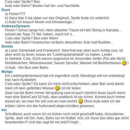
Cola oder Sprite? Bier.
Auto oder Bahn? Beides hat Vor- und Nachteile.
Dave
a) Ferien???
b) Ganz klar Cola (aber nur das Original), Sprite finde ich widerlich
c) Auto! Ich brauch Musik und Kilmaanlage...
AndreasOymann
Ferien? Schon lange her, mein aktueller Traum ist Heli-Skiing in Kanada...
sobald die Tage 72 Std. haben, mach ich´s...
Cola oder Sprite? Bier oder Wein!
Auto oder Bahn? Inzwischen ist Bahn stressfreier, Auto halt flexibler...
Dennis
a) Land: Dänemark und Frankreich. NewYork war aber auch richtig cool, ist
aber wohl zu teuer, sowas als "Lieblingsland/stadt" zu haben. Leider.
b) Getränk: Cola. AUch wenns ungesund ist. Ansonsten Selter (Für alle Nicht-
Norddeutchen: Mineralwasser, Saurer Sprudel, Wasser mit Blubberblasen
)
c) Auto - Nix Bus oder Bahn.
Mungo
Ein Lieblingsferienland hab ich eigentlich nicht. Allerdings will ich unbedingt
mal nach Australien.
Cola oder Sprite? Da kann ich mich nicht entscheiden, aber Bier (und damit
mein ich kein gefärbtes Wasser
) ist mir lieber.
Zwar hat die Bahn immer Verspätung und ist auch ziemlich teuer (auch wenn
man eine BahnCard 50 hat), aber praktisch ist sie schon. Kommt auch immer
darauf an, wo man hin will und wo man wohnt.
Ohne Auto wäre ich die
letzten Jahre von der Außenwelt abgeschnitten gewesen.
itst
Schottland, auch wenn ich es bisher noch nicht geschafft habe, hinzufahren.
Sprite, aber mit Gin. Auto, Bahn nur im Notfall. Ach, ich muss das alles gar nicht
beantworten?! Und das sagt Ihr mir jetzt?! Argh...