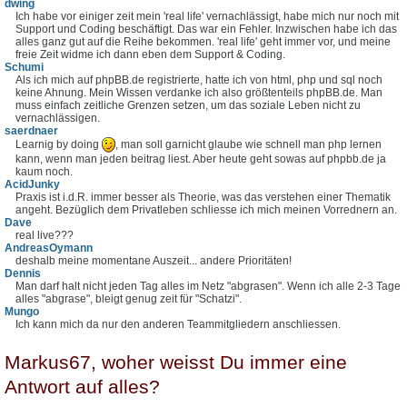
dwing
Ich habe vor einiger zeit mein 'real life' vernachlässigt, habe mich nur noch mit
Support und Coding beschäftigt. Das war ein Fehler. Inzwischen habe ich das
alles ganz gut auf die Reihe bekommen. 'real life' geht immer vor, und meine
freie Zeit widme ich dann eben dem Support & Coding.
Schumi
Als ich mich auf phpBB.de registrierte, hatte ich von html, php und sql noch
keine Ahnung. Mein Wissen verdanke ich also größtenteils phpBB.de. Man
muss einfach zeitliche Grenzen setzen, um das soziale Leben nicht zu
vernachlässigen.
saerdnaer
Learnig by doing
, man soll garnicht glaube wie schnell man php lernen
kann, wenn man jeden beitrag liest. Aber heute geht sowas auf phpbb.de ja
kaum noch.
AcidJunky
Praxis ist i.d.R. immer besser als Theorie, was das verstehen einer Thematik
angeht. Bezüglich dem Privatleben schliesse ich mich meinen Vorrednern an.
Dave
real live???
AndreasOymann
deshalb meine momentane Auszeit... andere Prioritäten!
Dennis
Man darf halt nicht jeden Tag alles im Netz "abgrasen". Wenn ich alle 2-3 Tage
alles "abgrase", bleigt genug zeit für "Schatzi".
Mungo
Ich kann mich da nur den anderen Teammitgliedern anschliessen.
Markus67, woher weisst Du immer eine
Antwort auf alles?