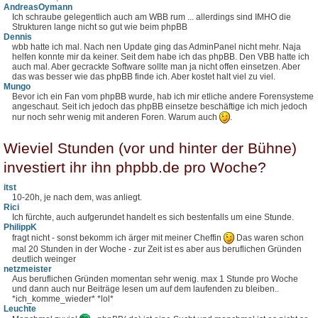
AndreasOymann
Ich schraube gelegentlich auch am WBB rum ... allerdings sind IMHO die
Strukturen lange nicht so gut wie beim phpBB
Dennis
wbb hatte ich mal. Nach nen Update ging das AdminPanel nicht mehr. Naja
helfen konnte mir da keiner. Seit dem habe ich das phpBB. Den VBB hatte ich
auch mal. Aber gecrackte Software sollte man ja nicht offen einsetzen. Aber
das was besser wie das phpBB finde ich. Aber kostet halt viel zu viel.
Mungo
Bevor ich ein Fan vom phpBB wurde, hab ich mir etliche andere Forensysteme
angeschaut. Seit ich jedoch das phpBB einsetze beschäftige ich mich jedoch
nur noch sehr wenig mit anderen Foren. Warum auch
.
Wieviel Stunden (vor und hinter der Bühne)
investiert ihr ihn phpbb.de pro Woche?
itst
10-20h, je nach dem, was anliegt.
Rici
Ich fürchte, auch aufgerundet handelt es sich bestenfalls um eine Stunde.
PhilippK
fragt nicht - sonst bekomm ich ärger mit meiner Cheffin
Das waren schon
mal 20 Stunden in der Woche - zur Zeit ist es aber aus beruflichen Gründen
deutlich weinger
netzmeister
Aus beruflichen Gründen momentan sehr wenig. max 1 Stunde pro Woche
und dann auch nur Beiträge lesen um auf dem laufenden zu bleiben..
*ich_komme_wieder* *lol*
Leuchte