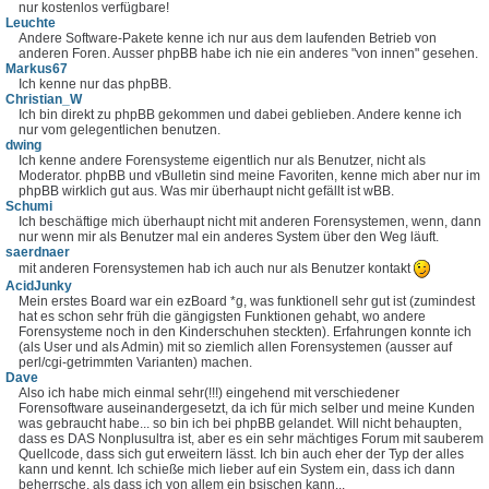
nur kostenlos verfügbare!
Leuchte
Andere Software-Pakete kenne ich nur aus dem laufenden Betrieb von
anderen Foren. Ausser phpBB habe ich nie ein anderes "von innen" gesehen.
Markus67
Ich kenne nur das phpBB.
Christian_W
Ich bin direkt zu phpBB gekommen und dabei geblieben. Andere kenne ich
nur vom gelegentlichen benutzen.
dwing
Ich kenne andere Forensysteme eigentlich nur als Benutzer, nicht als
Moderator. phpBB und vBulletin sind meine Favoriten, kenne mich aber nur im
phpBB wirklich gut aus. Was mir überhaupt nicht gefällt ist wBB.
Schumi
Ich beschäftige mich überhaupt nicht mit anderen Forensystemen, wenn, dann
nur wenn mir als Benutzer mal ein anderes System über den Weg läuft.
saerdnaer
mit anderen Forensystemen hab ich auch nur als Benutzer kontakt
AcidJunky
Mein erstes Board war ein ezBoard *g, was funktionell sehr gut ist (zumindest
hat es schon sehr früh die gängigsten Funktionen gehabt, wo andere
Forensysteme noch in den Kinderschuhen steckten). Erfahrungen konnte ich
(als User und als Admin) mit so ziemlich allen Forensystemen (ausser auf
perl/cgi-getrimmten Varianten) machen.
Dave
Also ich habe mich einmal sehr(!!!) eingehend mit verschiedener
Forensoftware auseinandergesetzt, da ich für mich selber und meine Kunden
was gebraucht habe... so bin ich bei phpBB gelandet. Will nicht behaupten,
dass es DAS Nonplusultra ist, aber es ein sehr mächtiges Forum mit sauberem
Quellcode, dass sich gut erweitern lässt. Ich bin auch eher der Typ der alles
kann und kennt. Ich schieße mich lieber auf ein System ein, dass ich dann
beherrsche, als dass ich von allem ein bsischen kann...