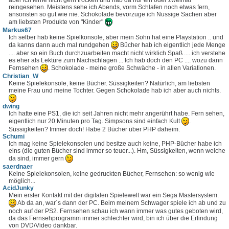
reingesehen. Meistens sehe ich Abends, vorm Schlafen noch etwas fern,
ansonsten so gut wie nie. Schokolade bevorzuge ich Nussige Sachen aber
am liebsten Produkte von "Kinder"
Markus67
Ich selber hab keine Spielkonsole, aber mein Sohn hat eine Playstation .. und
da kanns dann auch mal rundgehen
Bücher hab ich eigentlich jede Menge
.... aber so ein Buch durchzuarbeiten macht nicht wirklich Spaß .... ich verstehe
es eher als Lektüre zum Nachschlagen ... Ich hab doch den PC .... wozu dann
Fernsehen
. Schokolade - meine große Schwäche - in allen Variationen.
Christian_W
Keine Spielekonsole, keine Bücher. Süssigkeiten? Natürlich, am liebsten
meine Frau und meine Tochter. Gegen Schokolade hab ich aber auch nichts.
dwing
Ich hatte eine PS1, die ich seit Jahren nicht mehr angerührt habe. Fern sehen,
eigentlich nur 20 Minuten pro Tag. Simpsons sind einfach Kult
.
Süssigkeiten? Immer doch! Habe 2 Bücher über PHP daheim.
Schumi
Ich mag keine Spielekonsolen und besitze auch keine, PHP-Bücher habe ich
eins (die guten Bücher sind immer so teuer...). Hm, Süssigkeiten, wenn welche
da sind, immer gern
saerdnaer
Keine Spielekonsolen, keine gedruckten Bücher, Fernsehen: so wenig wie
möglich...
AcidJunky
Mein erster Kontakt mit der digitalen Spielewelt war ein Sega Mastersystem.
Ab da an, war´s dann der PC. Beim meinem Schwager spiele ich ab und zu
noch auf der PS2. Fernsehen schau ich wann immer was gutes geboten wird,
da das Fernsehprogramm immer schlechter wird, bin ich über die Erfindung
von DVD/Video dankbar.