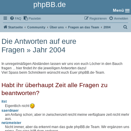
phpBB.de
Menü
FAQ
Pastebin
Registrieren
Anmelden
S
Startseite
Community
Über uns
Fragen an das Team
2004
u
Die Antworten auf eure
c
Fragen » Jahr 2004
h
e
In unregelmäßigen Abständen lassen wir uns von euch Löcher in den Bauch
fragen ... hier findet ihr die jeweiligen Antworten dazu!
Viel Spass beim Schmökern wünscht euch Euer phpBB.de-Team.
Habt ihr überhaupt Zeit alle Fragen zu
beantworten?
itst
Eigentlich nicht
saerdnaer
am Anfang schon; aber in zwischenzeit reicht meine verfügbare zeit nicht mehr
aus.
netzmeister
Nicht immer, aber da erkennt man das gute phpBB.de Team. Wir ergänzen uns
prima. Der eine hilft dem anderen...