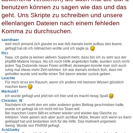
benutzen können zu sagen wie das und das
geht. Uns Skripte zu schreiben und unsere
ellenlangen Dateien nach einem fehleden
Komma zu durchsuchen.
saerdnaer
weil mich jemand (ich glaube es war itst) damals beim aufbau des teams
gefragt hat ob ich mitmachen wollte und ich sagte ja.
Rici
Naja, ich gebe ja keinen aktiven Support mehr, dazu bin ich zu sehr aus der
phpBB-Materie hinaus. Als ich noch Hilfe angeboten hatte, wurden noch nicht
jeden Tag Dutzende neuer Foren eröffnet, deswegen konnte man sich auch
ruhig mal etwas mehr Zeit nehmen. Ich war damals einfach froh, dass mir
geholfen wurde und wollte einen Teil davon wieder zurück geben.
Leuchte
Für mich ist es ein Rausch, wenn ich andere mit meinem Wissen glücklich
machen kann
Markus67
Ich wurde gefragt und jetzt bin ich hier und es macht riesig Spaß
Christian_W
Nachdem ich wohl den ein oder anderen guten Beitrag geschrieben hatte,
wurde ich gefragt ob ich nicht mit ins Team will.
Bei manchen Usern fällt es schwer wieder und wieder das Gleiche zu
erklären. Viele geben sich aber auch sichtbar Mühe, freuen sich wenn es dann
geklappt hat und bedanken sich für die Hilfe. Das motiviert ungemein.
dwing: Wurde von PhilRM gefragt.
AcidJunky