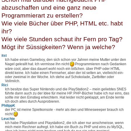
abzuschaffen und eine ganz neue
Programmierart zu erstellen?
Wie viele Bücher über PHP, HTML etc. habt
ihr?
Wie viele Stunden schaut ihr Fern pro Tag?
Mögt ihr Süssigkeiten? Wenn ja welche?
itst
Ich habe einen Gameboy, den sich schon vor Jahren meine Mutter unter den
Nagel gekrallt hat. Ich vermisse ihn nicht
Programmieren nach Gedanken
wäre cool, aber das dauert wohl noch ein bißchen. über PHP oder HTML
direkt keine. Ich habe einen Fernseher, aber der ist selten an, vielleicht ein-
oder zweimal in der Woche. Ich stehe auf Schokolade, Zartbitter oder
Vollmilch.
Rici
Ich besitze das Super Nintendo und die PlayStation2 – mein geliebtes SNES
führte dann auch zu der Idee für meine HP. PHP-Bücher habe ich nur eins, das
sollte mir den Einstieg erleichtern. Hat leider nicht geklappt, am Ende lernte
ich doch alles durch Ausprobieren.
PhilippK
der PC ist meine Spielkonsole - mehr als den und Minesweeper brauch ich
nicht
Leuchte
Ich habe Playstation und Playstation2, die ich aber nur anschmeisse, wenn
mich mein Rechner aufregt. Ich habe ein Buch zu PHP und eins zu MySQL,
aber ich lerne nicht gern trocken und hab da nur ein oder zweimal