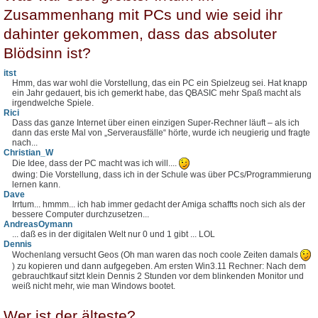
Zusammenhang mit PCs und wie seid ihr
dahinter gekommen, dass das absoluter
Blödsinn ist?
itst
Hmm, das war wohl die Vorstellung, das ein PC ein Spielzeug sei. Hat knapp
ein Jahr gedauert, bis ich gemerkt habe, das QBASIC mehr Spaß macht als
irgendwelche Spiele.
Rici
Dass das ganze Internet über einen einzigen Super-Rechner läuft – als ich
dann das erste Mal von „Serverausfälle“ hörte, wurde ich neugierig und fragte
nach...
Christian_W
Die Idee, dass der PC macht was ich will....
dwing: Die Vorstellung, dass ich in der Schule was über PCs/Programmierung
lernen kann.
Dave
Irrtum... hmmm... ich hab immer gedacht der Amiga schaffts noch sich als der
bessere Computer durchzusetzen...
AndreasOymann
... daß es in der digitalen Welt nur 0 und 1 gibt ... LOL
Dennis
Wochenlang versucht Geos (Oh man waren das noch coole Zeiten damals
) zu kopieren und dann aufgegeben. Am ersten Win3.11 Rechner: Nach dem
gebrauchtkauf sitzt klein Dennis 2 Stunden vor dem blinkenden Monitor und
weiß nicht mehr, wie man Windows bootet.
Wer ist der älteste?