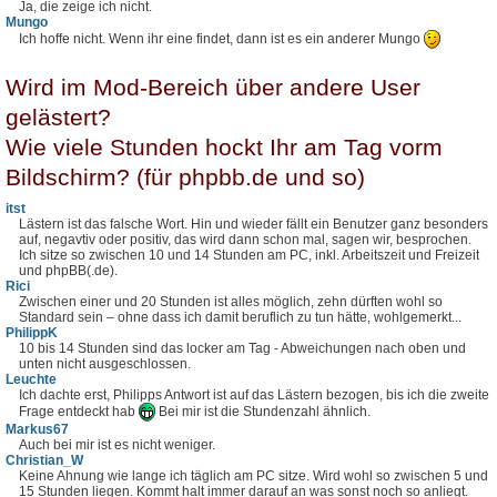
Ja, die zeige ich nicht.
Mungo
Ich hoffe nicht. Wenn ihr eine findet, dann ist es ein anderer Mungo
Wird im Mod-Bereich über andere User
gelästert?
Wie viele Stunden hockt Ihr am Tag vorm
Bildschirm? (für phpbb.de und so)
itst
Lästern ist das falsche Wort. Hin und wieder fällt ein Benutzer ganz besonders
auf, negavtiv oder positiv, das wird dann schon mal, sagen wir, besprochen.
Ich sitze so zwischen 10 und 14 Stunden am PC, inkl. Arbeitszeit und Freizeit
und phpBB(.de).
Rici
Zwischen einer und 20 Stunden ist alles möglich, zehn dürften wohl so
Standard sein – ohne dass ich damit beruflich zu tun hätte, wohlgemerkt...
PhilippK
10 bis 14 Stunden sind das locker am Tag - Abweichungen nach oben und
unten nicht ausgeschlossen.
Leuchte
Ich dachte erst, Philipps Antwort ist auf das Lästern bezogen, bis ich die zweite
Frage entdeckt hab
Bei mir ist die Stundenzahl ähnlich.
Markus67
Auch bei mir ist es nicht weniger.
Christian_W
Keine Ahnung wie lange ich täglich am PC sitze. Wird wohl so zwischen 5 und
15 Stunden liegen. Kommt halt immer darauf an was sonst noch so anliegt.