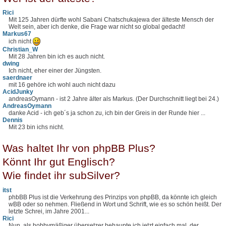
Rici
Mit 125 Jahren dürfte wohl Sabani Chatschukajewa der älteste Mensch der
Welt sein, aber ich denke, die Frage war nicht so global gedacht!
Markus67
ich nicht
Christian_W
Mit 28 Jahren bin ich es auch nicht.
dwing
Ich nicht, eher einer der Jüngsten.
saerdnaer
mit 16 gehöre ich wohl auch nicht dazu
AcidJunky
andreasOymann - ist 2 Jahre älter als Markus. (Der Durchschnitt liegt bei 24.)
AndreasOymann
danke Acid - ich geb´s ja schon zu, ich bin der Greis in der Runde hier ...
Dennis
Mit 23 bin ichs nicht.
Was haltet Ihr von phpBB Plus?
Könnt Ihr gut Englisch?
Wie findet ihr subSilver?
itst
phbBB Plus ist die Verkehrung des Prinzips von phpBB, da könnte ich gleich
wBB oder so nehmen. Fließend in Wort und Schrift, wie es so schön heißt. Der
letzte Schrei, im Jahre 2001...
Rici
Nun, als hobbymäßiger übersetzer behaupte ich jetzt einfach mal, der