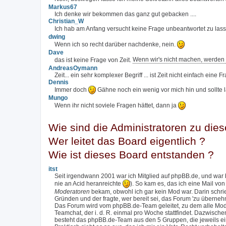
Markus67
Ich denke wir bekommen das ganz gut gebacken ....
Christian_W
Ich hab am Anfang versucht keine Frage unbeantwortet zu las
dwing
Wenn ich so recht darüber nachdenke, nein.
Dave
das ist keine Frage von Zeit.
Wenn wir's nicht machen, werden 
AndreasOymann
Zeit... ein sehr komplexer Begriff ... ist Zeit nicht einfach eine 
Dennis
Immer doch
Gähne noch ein wenig vor mich hin und sollte l
Mungo
Wenn ihr nicht soviele Fragen hättet, dann ja
Wie sind die Administratoren zu di
Wer leitet das Board eigentlich ?
Wie ist dieses Board entstanden ?
itst
Seit irgendwann 2001 war ich Mitglied auf phpBB.de, und war 
nie an Acid heranreichte
). So kam es, das ich eine Mail v
Moderatoren
bekam, obwohl ich gar kein Mod war. Darin schri
Gründen und der fragte, wer bereit sei, das Forum 'zu überne
Das Forum wird vom phpBB.de-Team geleitet, zu dem alle Mod
Teamchat, der i. d. R. einmal pro Woche stattfindet. Dazwisc
besteht das phpBB.de-Team aus den 5 Gruppen, die jeweils ein