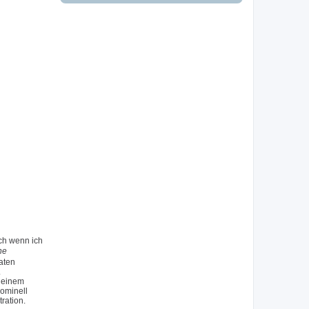
ch wenn ich
ne
aten
.
n einem
Nominell
ration.