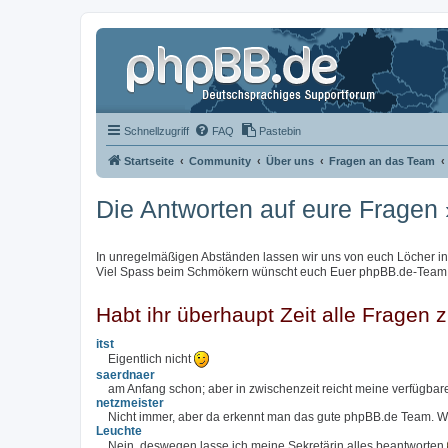
Schnellzugriff
FAQ
Pastebin
Startseite
Community
Über uns
Fragen an das Team
Die Antworten auf eure Fragen
In unregelmäßigen Abständen lassen wir uns von euch Löcher in de
Viel Spass beim Schmökern wünscht euch Euer phpBB.de-Team
Habt ihr überhaupt Zeit alle Fragen
itst
Eigentlich nicht
saerdnaer
am Anfang schon; aber in zwischenzeit reicht meine verfügbare
netzmeister
Nicht immer, aber da erkennt man das gute phpBB.de Team. Wir
Leuchte
Nein, deswegen lasse ich meine Sekretärin alles beantworten