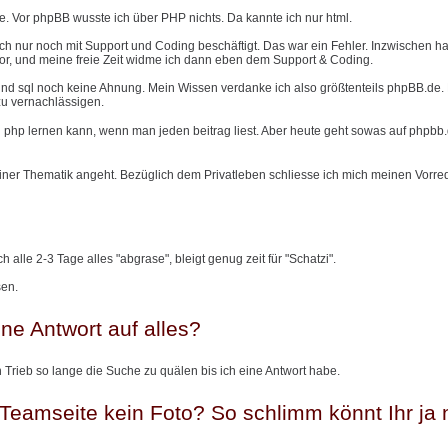
te. Vor phpBB wusste ich über PHP nichts. Da kannte ich nur html.
 mich nur noch mit Support und Coding beschäftigt. Das war ein Fehler. Inzwischen h
 vor, und meine freie Zeit widme ich dann eben dem Support & Coding.
hp und sql noch keine Ahnung. Mein Wissen verdanke ich also größtenteils phpBB.de
zu vernachlässigen.
n php lernen kann, wenn man jeden beitrag liest. Aber heute geht sowas auf phpbb
 einer Thematik angeht. Bezüglich dem Privatleben schliesse ich mich meinen Vorre
 alle 2-3 Tage alles "abgrase", bleigt genug zeit für "Schatzi".
sen.
e Antwort auf alles?
in Trieb so lange die Suche zu quälen bis ich eine Antwort habe.
eamseite kein Foto? So schlimm könnt Ihr ja n