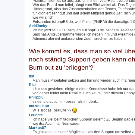
Praktisch sieht es so aus, das ich mir ein Veto-Recht vorbehal
Wer das Board nun leitet, hängt vom Blickwinkel ab. Das Tage
Hintergrund, also das Zusammenhalten des Teams, Telefonate 
funktioniert sehr gut und läßt jedem Mitglied genug Zeit, sich u
wie wir sind'.
Entstanden ist phpBB.de, weil Philip (PhilRM) die damalige 1
AcidJunky
Ich bin jetzt seit 2001 Mitglied auf phpBB.de. Mit dem Release
Saschas Amtsübernahme wurde ich neben ihm und Pyramide Admi
Administrator mit umfassenden Zugriffsrechten zu haben.
Wie kommt es, dass man so viel über
noch ständig Support geben kann ohn
Burn-out zu 'erliegen'?
itst
Man muss Prioritäten setzen und hin und wieder auch mal 'nei
Rici
Ich muss gestehen, einige meiner Kenntnisse habe ich nur dadu
von daher leidet mein Reallife auch kaum unter diesem Hobby
PhilippK
es geht, glaubt mir - besser als ihr denkt...
netzmeister
WTF ist das RealLife ??
Leuchte
Ich habe viel beim täglichen Support gelernt. Zu Beginn gab e
wie itst: Auch mal Nein sagen.
Markus67
Es gibt keine bessere Möglichkeit als den Support um selbst zu