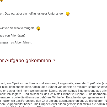
sen. Das war aber ein hoffnungsloses Unterfangen.
wir von Sascha verprügelt...
Frage von Prioritäten?
angsam zu Arbeit fahren.
eser Aufgabe gekommen ?
bald, aus Spaß an der Freude und ein wenig Langeweile, einer der Top-Poster (au
on Philip, dem ehemaligen Admin und Gründer von phpBB.de mit dem Betreff
An mei
eb er, das er nicht mehr weitermachen könne, wegen seines Studiums und aus priv
hmen'. Ich sagte zu, und so kam es, das ich Mitte Oktober 2002 phpBB.de übernahm
eratoren sowie die übersetzer gehören. Wir treffen Entscheidungen gemeinsam i
hen nutzen wir das Forum und den Chat um uns auszutauschen und zu diskutieren. 
en Gruppenleiter haben. Die Gruppenleiter bilden gemeinsam mit mir die Administ