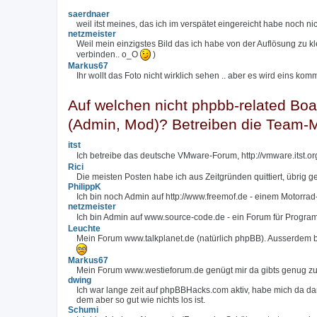
saerdnaer
weil itst meines, das ich im verspätet eingereicht habe noch nich
netzmeister
Weil mein einzigstes Bild das ich habe von der Auflösung zu kl
verbinden.. o_O
)
Markus67
Ihr wollt das Foto nicht wirklich sehen .. aber es wird eins kom
Auf welchen nicht phpbb-related Boa
(Admin, Mod)? Betreiben die Team-M
itst
Ich betreibe das deutsche VMware-Forum, http://vmware.itst.o
Rici
Die meisten Posten habe ich aus Zeitgründen quittiert, übrig g
PhilippK
Ich bin noch Admin auf http://www.freemof.de - einem Motorra
netzmeister
Ich bin Admin auf www.source-code.de - ein Forum für Programm
Leuchte
Mein Forum www.talkplanet.de (natürlich phpBB). Ausserdem 
Markus67
Mein Forum www.westieforum.de genügt mir da gibts genug zu
dwing
Ich war lange zeit auf phpBBHacks.com aktiv, habe mich da d
dem aber so gut wie nichts los ist.
Schumi