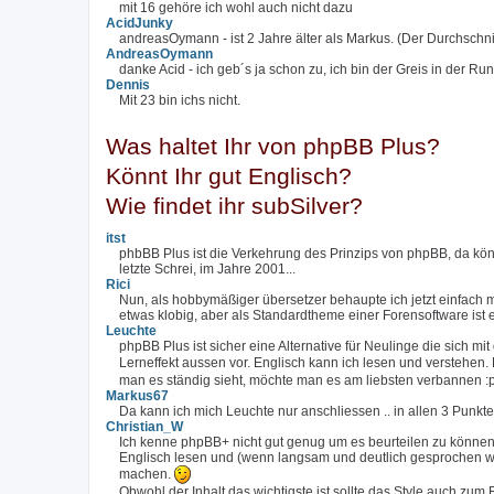
mit 16 gehöre ich wohl auch nicht dazu
AcidJunky
andreasOymann - ist 2 Jahre älter als Markus. (Der Durchschnitt
AndreasOymann
danke Acid - ich geb´s ja schon zu, ich bin der Greis in der Rund
Dennis
Mit 23 bin ichs nicht.
Was haltet Ihr von phpBB Plus?
Könnt Ihr gut Englisch?
Wie findet ihr subSilver?
itst
phbBB Plus ist die Verkehrung des Prinzips von phpBB, da könn
letzte Schrei, im Jahre 2001...
Rici
Nun, als hobbymäßiger übersetzer behaupte ich jetzt einfach 
etwas klobig, aber als Standardtheme einer Forensoftware ist 
Leuchte
phpBB Plus ist sicher eine Alternative für Neulinge die sich 
Lerneffekt aussen vor. Englisch kann ich lesen und verstehen
man es ständig sieht, möchte man es am liebsten verbannen :
Markus67
Da kann ich mich Leuchte nur anschliessen .. in allen 3 Punkte
Christian_W
Ich kenne phpBB+ nicht gut genug um es beurteilen zu können.
Englisch lesen und (wenn langsam und deutlich gesprochen wir
machen.
Obwohl der Inhalt das wichtigste ist sollte das Style auch zum