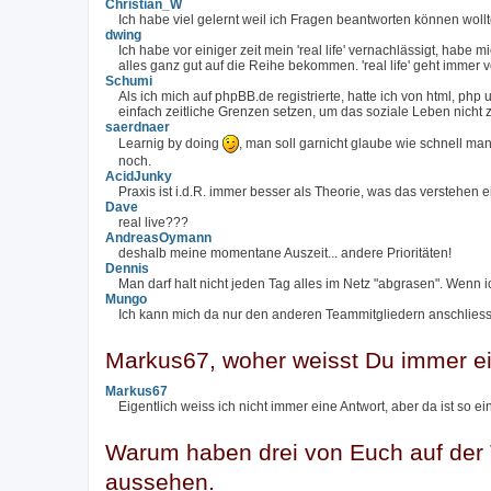
Christian_W
Ich habe viel gelernt weil ich Fragen beantworten können woll
dwing
Ich habe vor einiger zeit mein 'real life' vernachlässigt, habe
alles ganz gut auf die Reihe bekommen. 'real life' geht immer
Schumi
Als ich mich auf phpBB.de registrierte, hatte ich von html, p
einfach zeitliche Grenzen setzen, um das soziale Leben nicht 
saerdnaer
Learnig by doing
, man soll garnicht glaube wie schnell ma
noch.
AcidJunky
Praxis ist i.d.R. immer besser als Theorie, was das verstehen
Dave
real live???
AndreasOymann
deshalb meine momentane Auszeit... andere Prioritäten!
Dennis
Man darf halt nicht jeden Tag alles im Netz "abgrasen". Wenn ich
Mungo
Ich kann mich da nur den anderen Teammitgliedern anschlies
Markus67, woher weisst Du immer ein
Markus67
Eigentlich weiss ich nicht immer eine Antwort, aber da ist so e
Warum haben drei von Euch auf der T
aussehen.