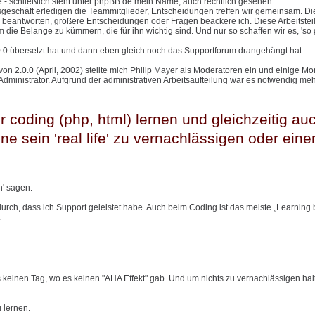
te - schließlich steht unter phpBB.de mein Name, auch rechtlich gesehen.
sgeschäft erledigen die Teammitglieder, Entscheidungen treffen wir gemeinsam. Die
beantworten, größere Entscheidungen oder Fragen beackere ich. Diese Arbeitstei
m die Belange zu kümmern, die für ihn wichtig sind. Und nur so schaffen wir es, 'so 
.0.0 übersetzt hat und dann eben gleich noch das Supportforum drangehängt hat.
 von 2.0.0 (April, 2002) stellte mich Philip Mayer als Moderatoren ein und einige M
nistrator. Aufgrund der administrativen Arbeitsaufteilung war es notwendig meh
 coding (php, html) lernen und gleichzeitig au
e sein 'real life' zu vernachlässigen oder ein
n' sagen.
rch, dass ich Support geleistet habe. Auch beim Coding ist das meiste „Learning b
.
s keinen Tag, wo es keinen "AHA Effekt" gab. Und um nichts zu vernachlässigen halt
 lernen.