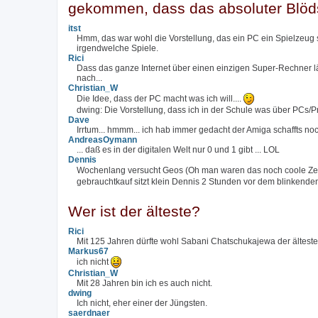
gekommen, dass das absoluter Blöds
itst
Hmm, das war wohl die Vorstellung, das ein PC ein Spielzeug 
irgendwelche Spiele.
Rici
Dass das ganze Internet über einen einzigen Super-Rechner läuf
nach...
Christian_W
Die Idee, dass der PC macht was ich will....
dwing: Die Vorstellung, dass ich in der Schule was über PCs/
Dave
Irrtum... hmmm... ich hab immer gedacht der Amiga schaffts no
AndreasOymann
... daß es in der digitalen Welt nur 0 und 1 gibt ... LOL
Dennis
Wochenlang versucht Geos (Oh man waren das noch coole Ze
gebrauchtkauf sitzt klein Dennis 2 Stunden vor dem blinkende
Wer ist der älteste?
Rici
Mit 125 Jahren dürfte wohl Sabani Chatschukajewa der älteste 
Markus67
ich nicht
Christian_W
Mit 28 Jahren bin ich es auch nicht.
dwing
Ich nicht, eher einer der Jüngsten.
saerdnaer