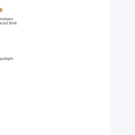
)
emaligen
rzes Brett
potlight.