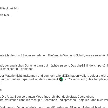
 liegt bei 24.)
e hier ...
te ich gleich wBB oder so nehmen. Fließend in Wort und Schrift, wie es so schön 
mal, der englischen Sprache ganz gut mächtig zu sein. Das phpBB finde ich persön
es wohl sehr gut geeignet.
mit der Materie nicht auskennen und dennoch alle MODs haben wollen. Leider bleibt 
. Beim schreiben haperts oft an der Grammatik
. subSilver ist ein gutes Template
p
n.
 Die Anzahl der verbauten Mods finde ich aber doch etwas übertrieben.
d) verstehen kann ich recht gut. Schreiben und sprechen... naja ich kann mich ver
 Rest passen. Daher würde ich ein unmodifiziertes subSilver wohl eher nicht einsetz