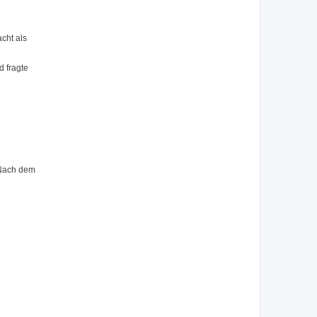
cht als
d fragte
 Nach dem