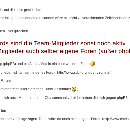
t auf die seite gestellt hat
ein ist.. (und ein neues zu scannen wäre mit nicht zu verachtenden Zeiteinbussen 
men .. versprochen ..
rds sind die Team-Mitglieder sonst noch aktiv
itglieder auch selber eigene Foren (außer php
rg/ (phpBB) und bin Admin/Mod in ein paar weiteren Foren
eblieben ist nur mein eigenes Forum http://www.sdc-forum.de (vBulletin)
d-Forum
ierer "fast" aller Sprachen.. (inkl. Assembler
)
bin ich noch Moderator einer Chatcommunity. Leider haben die sich gegen phpBB 
 tun.
ann aber zurückgezogen. Dann wäre da noch mein eigens Forum (http://www.dseitz.