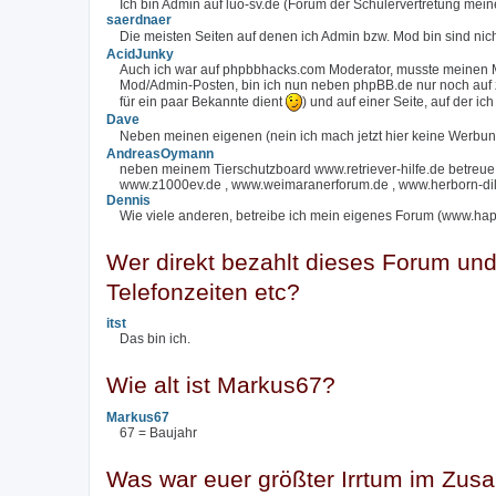
Ich bin Admin auf luo-sv.de (Forum der Schülervertretung mei
saerdnaer
Die meisten Seiten auf denen ich Admin bzw. Mod bin sind nich
AcidJunky
Auch ich war auf phpbbhacks.com Moderator, musste meinen M
Mod/Admin-Posten, bin ich nun neben phpBB.de nur noch auf z
für ein paar Bekannte dient
) und auf einer Seite, auf der ic
Dave
Neben meinen eigenen (nein ich mach jetzt hier keine Werbu
AndreasOymann
neben meinem Tierschutzboard www.retriever-hilfe.de betreue
www.z1000ev.de , www.weimaranerforum.de , www.herborn-dill
Dennis
Wie viele anderen, betreibe ich mein eigenes Forum (www.happ
Wer direkt bezahlt dieses Forum un
Telefonzeiten etc?
itst
Das bin ich.
Wie alt ist Markus67?
Markus67
67 = Baujahr
Was war euer größter Irrtum im Zus