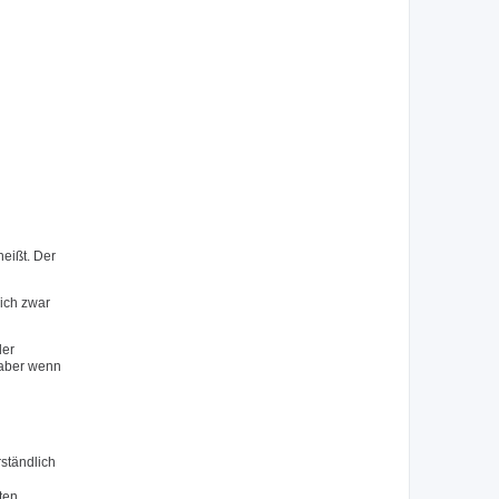
heißt. Der
lich zwar
der
, aber wenn
ständlich
ten.