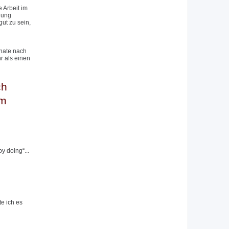
 Arbeit im
lung
gut zu sein,
onate nach
r als einen
ch
em
y doing“...
e ich es