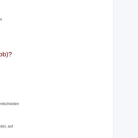
zu
bb)?
entschieden
de), auf