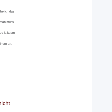
abe ich das
. Man muss
.de ja kaum
dnern an.
icht