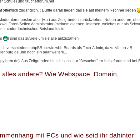
ner Schule) und taucherforum.net
t öffentlich zugänglich. ( Dürfte daran liegen das sie auf meinem Rechner liegen
oderatorenposten aber (v.a.) aus Zeitgründen zurückziehen. Neben anderen, eh
wei Foren/Seiten Administrator (meinem eigenen, internen, welches nur als Schwa
h nur coder-technischen Beistand leiste.
ng
) sind das zuviele um sie alle aufzuzählen
 ich verschiedene phpBB- sowie wbb-Boards als Tech-Admin, dazu zählen z.B.
enburg.de und noch ein paar weitere...
yforen.de). Aus Zeitgründen bin ich sonst nur "Besucher" im Heiseforum und bei S
d alles andere? Wie Webspace, Domain,
ammenhang mit PCs und wie seid ihr dahinter