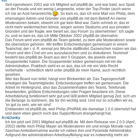
itst
Seit irgendwann 2001 war ich Mitglied auf phpBB.de, und war bald, aus Spaß
an der Freude und ein wenig Langeweile, einer der Top-Poster (auch wenn
ich nie an Acid heranreichte
). So kam es, das ich eine Mail von Philip, dem
ehemaligen Admin und Gründer von phpBB.de mit dem Betreff
An meine
Moderatoren
bekam, obwohl ich gar kein Mod war. Darin schrieb er, das er
nicht mehr weitermachen könne, wegen seines Studiums und aus privaten
Gründen und der fragte, wer bereit sei, das Forum 'zu übernehmen'. Ich sagte
zu, und so kam es, das ich Mitte Oktober 2002 phpBB.de übernahm.
Das Forum wird vom phpBB.de-Team geleitet, zu dem alle Moderatoren sowie
die übersetzer gehören. Wir treffen Entscheidungen gemeinsam in einem
Teamchat, der i. d. R. einmal pro Woche stattfindet. Dazwischen nutzen wir das
Forum und den Chat um uns auszutauschen und zu diskutieren. Nominell
besteht das phpBB.de-Team aus den 5 Gruppen, die jeweils einen
Gruppenleiter haben. Die Gruppenleiter bilden gemeinsam mit mir die
Administration. Praktisch sieht es so aus, das ich mir ein Veto-Recht
vorbehalte - schließlich steht unter phpBB.de mein Name, auch rechtlich
gesehen.
Wer das Board nun leitet, hängt vom Blickwinkel ab. Das Tagesgeschäft
erledigen die Teammitglieder, Entscheidungen treffen wir gemeinsam. Die
Arbeit im Hintergrund, also das Zusammenhalten des Teams, Telefonate
beantworten, größere Entscheidungen oder Fragen beackere ich. Diese
Arbeitsteilung funktioniert sehr gut und läßt jedem Mitglied genug Zeit, sich um
die Belange zu kümmern, die für ihn wichtig sind. Und nur so schaffen wir es,
'so gut zu sein, wie wir sind'.
Entstanden ist phpBB.de, weil Philip (PhilRM) die damalige 1.0.0 übersetzt hat
und dann eben gleich noch das Supportforum drangehängt hat.
AcidJunky
Ich bin jetzt seit 2001 Mitglied auf phpBB.de. Mit dem Release von 2.0.0 (April,
2002) stellte mich Philip Mayer als Moderatoren ein und einige Monate nach
Saschas Amtsübernahme wurde ich neben ihm und Pyramide Administrator.
Aufgrund der administrativen Arbeitsaufteilung war es notwendig mehr als