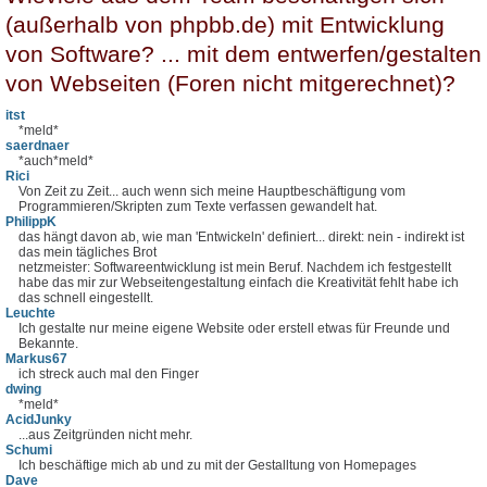
(außerhalb von phpbb.de) mit Entwicklung
von Software? ... mit dem entwerfen/gestalten
von Webseiten (Foren nicht mitgerechnet)?
itst
*meld*
saerdnaer
*auch*meld*
Rici
Von Zeit zu Zeit... auch wenn sich meine Hauptbeschäftigung vom
Programmieren/Skripten zum Texte verfassen gewandelt hat.
PhilippK
das hängt davon ab, wie man 'Entwickeln' definiert... direkt: nein - indirekt ist
das mein tägliches Brot
netzmeister: Softwareentwicklung ist mein Beruf. Nachdem ich festgestellt
habe das mir zur Webseitengestaltung einfach die Kreativität fehlt habe ich
das schnell eingestellt.
Leuchte
Ich gestalte nur meine eigene Website oder erstell etwas für Freunde und
Bekannte.
Markus67
ich streck auch mal den Finger
dwing
*meld*
AcidJunky
...aus Zeitgründen nicht mehr.
Schumi
Ich beschäftige mich ab und zu mit der Gestalltung von Homepages
Dave