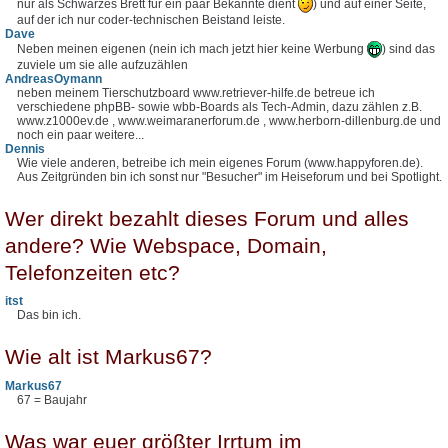
nur als Schwarzes Brett für ein paar Bekannte dient
) und auf einer Seite,
auf der ich nur coder-technischen Beistand leiste.
Dave
Neben meinen eigenen (nein ich mach jetzt hier keine Werbung
) sind das
zuviele um sie alle aufzuzählen
AndreasOymann
neben meinem Tierschutzboard www.retriever-hilfe.de betreue ich
verschiedene phpBB- sowie wbb-Boards als Tech-Admin, dazu zählen z.B.
www.z1000ev.de , www.weimaranerforum.de , www.herborn-dillenburg.de und
noch ein paar weitere...
Dennis
Wie viele anderen, betreibe ich mein eigenes Forum (www.happyforen.de).
Aus Zeitgründen bin ich sonst nur "Besucher" im Heiseforum und bei Spotlight.
Wer direkt bezahlt dieses Forum und alles
andere? Wie Webspace, Domain,
Telefonzeiten etc?
itst
Das bin ich.
Wie alt ist Markus67?
Markus67
67 = Baujahr
Was war euer größter Irrtum im