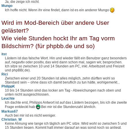
Ja, die zeige ich nicht.
Mungo
Ich hoffe nicht. Wenn ihr eine findet, dann ist es ein anderer Mungo
Wird im Mod-Bereich über andere User
gelästert?
Wie viele Stunden hockt Ihr am Tag vorm
Bildschirm? (für phpbb.de und so)
itst
Lästern ist das falsche Wort. Hin und wieder fällt ein Benutzer ganz besonders
auf, negavtiv oder positiv, das wird dann schon mal, sagen wir, besprochen.
Ich sitze so zwischen 10 und 14 Stunden am PC, inkl. Arbeitszeit und Freizeit
und phpBB(.de).
Rici
Zwischen einer und 20 Stunden ist alles möglich, zehn dürften wohl so
Standard sein – ohne dass ich damit beruflich zu tun hätte, wohlgemerkt...
PhilippK
10 bis 14 Stunden sind das locker am Tag - Abweichungen nach oben und
unten nicht ausgeschlossen.
Leuchte
Ich dachte erst, Philipps Antwort ist auf das Lästern bezogen, bis ich die zweite
Frage entdeckt hab
Bei mir ist die Stundenzahl ähnlich.
Markus67
Auch bei mir ist es nicht weniger.
Christian_W
Keine Ahnung wie lange ich täglich am PC sitze. Wird wohl so zwischen 5 und
15 Stunden liegen. Kommt halt immer darauf an was sonst noch so anliegt.