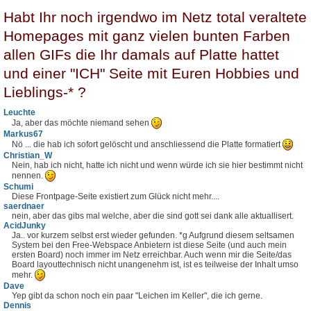
Habt Ihr noch irgendwo im Netz total veraltete
Homepages mit ganz vielen bunten Farben
allen GIFs die Ihr damals auf Platte hattet
und einer "ICH" Seite mit Euren Hobbies und
Lieblings-* ?
Leuchte
Ja, aber das möchte niemand sehen
Markus67
Nö ... die hab ich sofort gelöscht und anschliessend die Platte formatiert
Christian_W
Nein, hab ich nicht, hatte ich nicht und wenn würde ich sie hier bestimmt nicht
nennen.
Schumi
Diese Frontpage-Seite existiert zum Glück nicht mehr....
saerdnaer
nein, aber das gibs mal welche, aber die sind gott sei dank alle aktuallisert.
AcidJunky
Ja.. vor kurzem selbst erst wieder gefunden. *g Aufgrund diesem seltsamen
System bei den Free-Webspace Anbietern ist diese Seite (und auch mein
ersten Board) noch immer im Netz erreichbar. Auch wenn mir die Seite/das
Board layouttechnisch nicht unangenehm ist, ist es teilweise der Inhalt umso
mehr.
Dave
Yep gibt da schon noch ein paar "Leichen im Keller", die ich gerne.
Dennis