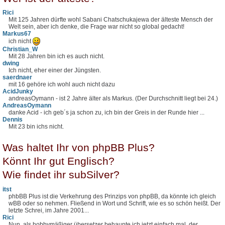
Rici
Mit 125 Jahren dürfte wohl Sabani Chatschukajewa der älteste Mensch der
Welt sein, aber ich denke, die Frage war nicht so global gedacht!
Markus67
ich nicht
Christian_W
Mit 28 Jahren bin ich es auch nicht.
dwing
Ich nicht, eher einer der Jüngsten.
saerdnaer
mit 16 gehöre ich wohl auch nicht dazu
AcidJunky
andreasOymann - ist 2 Jahre älter als Markus. (Der Durchschnitt liegt bei 24.)
AndreasOymann
danke Acid - ich geb´s ja schon zu, ich bin der Greis in der Runde hier ...
Dennis
Mit 23 bin ichs nicht.
Was haltet Ihr von phpBB Plus?
Könnt Ihr gut Englisch?
Wie findet ihr subSilver?
itst
phbBB Plus ist die Verkehrung des Prinzips von phpBB, da könnte ich gleich
wBB oder so nehmen. Fließend in Wort und Schrift, wie es so schön heißt. Der
letzte Schrei, im Jahre 2001...
Rici
Nun, als hobbymäßiger übersetzer behaupte ich jetzt einfach mal, der