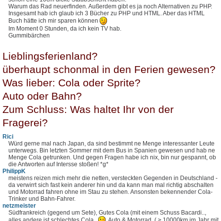
Warum das Rad neuerfinden. Außerdem gibt es ja noch Alternativen zu PHP.
Insgesamt hab ich glaub ich 3 Bücher zu PHP und HTML. Aber das HTML
Buch hätte ich mir sparen können
Im Moment 0 Stunden, da ich kein TV hab.
Gummibärchen
Lieblingsferienland?
überhaupt schonmal in den Ferien gewesen?
Was lieber: Cola oder Sprite?
Auto oder Bahn?
Zum Schluss: Was haltet Ihr von der
Fragerei?
Rici
Würd gerne mal nach Japan, da sind bestimmt ne Menge interessanter Leute
unterwegs. Bin letzten Sommer mit dem Bus in Spanien gewesen und hab ne
Menge Cola getrunken. Und gegen Fragen habe ich nix, bin nur gespannt, ob
die Antworten auf Intersse stoßen! *g*
PhilippK
meistens reizen mich mehr die netten, versteckten Gegenden in Deutschland -
da verwirrt sich fast kein anderer hin und da kann man mal richtig abschalten
und Motorrad fahren ohne im Stau zu stehen. Ansonsten bekennender Cola-
Trinker und Bahn-Fahrer.
netzmeister
Südfrankreich (gegend um Sete), Gutes Cola (mit einem Schuss Bacardi..,
alles andere ist schlechtes Cola..
, Auto & Motorrad. ( > 10000km im Jahr mit