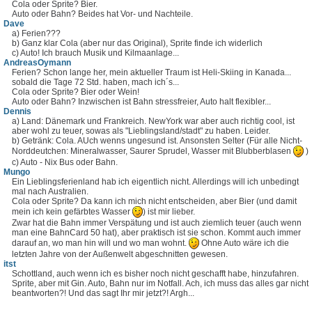
Cola oder Sprite? Bier.
Auto oder Bahn? Beides hat Vor- und Nachteile.
Dave
a) Ferien???
b) Ganz klar Cola (aber nur das Original), Sprite finde ich widerlich
c) Auto! Ich brauch Musik und Kilmaanlage...
AndreasOymann
Ferien? Schon lange her, mein aktueller Traum ist Heli-Skiing in Kanada...
sobald die Tage 72 Std. haben, mach ich´s...
Cola oder Sprite? Bier oder Wein!
Auto oder Bahn? Inzwischen ist Bahn stressfreier, Auto halt flexibler...
Dennis
a) Land: Dänemark und Frankreich. NewYork war aber auch richtig cool, ist
aber wohl zu teuer, sowas als "Lieblingsland/stadt" zu haben. Leider.
b) Getränk: Cola. AUch wenns ungesund ist. Ansonsten Selter (Für alle Nicht-
Norddeutchen: Mineralwasser, Saurer Sprudel, Wasser mit Blubberblasen
)
c) Auto - Nix Bus oder Bahn.
Mungo
Ein Lieblingsferienland hab ich eigentlich nicht. Allerdings will ich unbedingt
mal nach Australien.
Cola oder Sprite? Da kann ich mich nicht entscheiden, aber Bier (und damit
mein ich kein gefärbtes Wasser
) ist mir lieber.
Zwar hat die Bahn immer Verspätung und ist auch ziemlich teuer (auch wenn
man eine BahnCard 50 hat), aber praktisch ist sie schon. Kommt auch immer
darauf an, wo man hin will und wo man wohnt.
Ohne Auto wäre ich die
letzten Jahre von der Außenwelt abgeschnitten gewesen.
itst
Schottland, auch wenn ich es bisher noch nicht geschafft habe, hinzufahren.
Sprite, aber mit Gin. Auto, Bahn nur im Notfall. Ach, ich muss das alles gar nicht
beantworten?! Und das sagt Ihr mir jetzt?! Argh...