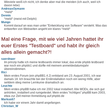
Wieviele weiß ich nicht, ich denke aber mal die meisten (ich auch, weil ich
davon lebe)
AndreasOymann
*meld*
Dennis
*meld* (meist mit Delphi)
Mungo
Kommt darauf an was man unter "Entwicklung von Software" versteht. Was das
entwerfen von Webseiten angeht ein klares *meld*
Mal eine Frage, mit wie viel Jahren hattet ihr
euer Erstes "Testboard" und habt ihr gleich
alles allein gemacht?!
saerdnaer
Im prinzip hatte ich meine testboards immer lokal; das erste phpbb testboard
war noch ein phpbb1 und dürfte mit meinem anmeldedatumsjahr
übereinstimmen.
Rici
Mein erstes Forum (ein phpBB1.4.2) entstand am 23. August 2001, ich war
damals 18. Ich brauchte bei der Erstinstallation noch ein wenig Hilfe, aber
seitdem stieg meine Lernkurve dramatisch an.
Leuchte
Mein erstes phpBB habe ich mir 2002 lokal installiert. Alle MODs, die sich gut
anhörten, installiert und rumgetestet. Mein erstes "richtiges" phpBB kam 2003,
etwa zur Zeit meiner Anmeldung auf phpbb.de
Markus67
Ich habe vor einem Jahr damit angefangen.
Christian_W