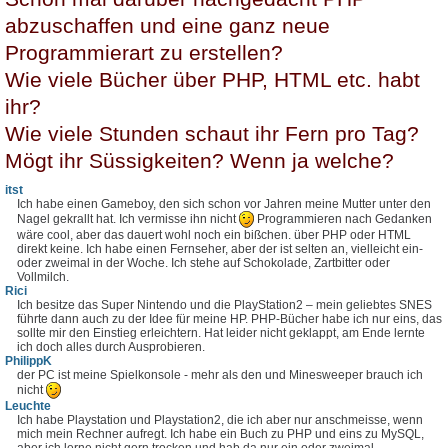
abzuschaffen und eine ganz neue
Programmierart zu erstellen?
Wie viele Bücher über PHP, HTML etc. habt
ihr?
Wie viele Stunden schaut ihr Fern pro Tag?
Mögt ihr Süssigkeiten? Wenn ja welche?
itst
Ich habe einen Gameboy, den sich schon vor Jahren meine Mutter unter den
Nagel gekrallt hat. Ich vermisse ihn nicht
Programmieren nach Gedanken
wäre cool, aber das dauert wohl noch ein bißchen. über PHP oder HTML
direkt keine. Ich habe einen Fernseher, aber der ist selten an, vielleicht ein-
oder zweimal in der Woche. Ich stehe auf Schokolade, Zartbitter oder
Vollmilch.
Rici
Ich besitze das Super Nintendo und die PlayStation2 – mein geliebtes SNES
führte dann auch zu der Idee für meine HP. PHP-Bücher habe ich nur eins, das
sollte mir den Einstieg erleichtern. Hat leider nicht geklappt, am Ende lernte
ich doch alles durch Ausprobieren.
PhilippK
der PC ist meine Spielkonsole - mehr als den und Minesweeper brauch ich
nicht
Leuchte
Ich habe Playstation und Playstation2, die ich aber nur anschmeisse, wenn
mich mein Rechner aufregt. Ich habe ein Buch zu PHP und eins zu MySQL,
aber ich lerne nicht gern trocken und hab da nur ein oder zweimal