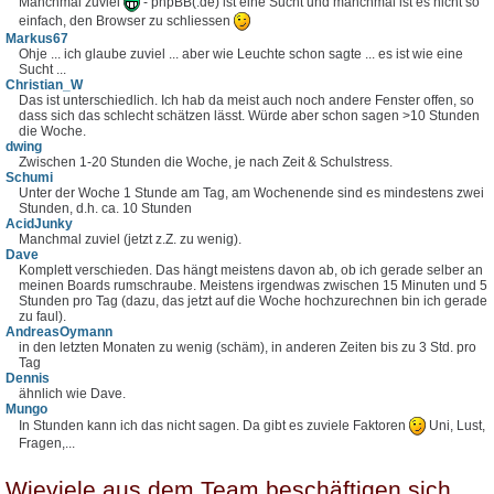
Manchmal zuviel
- phpBB(.de) ist eine Sucht und manchmal ist es nicht so
einfach, den Browser zu schliessen
Markus67
Ohje ... ich glaube zuviel ... aber wie Leuchte schon sagte ... es ist wie eine
Sucht ...
Christian_W
Das ist unterschiedlich. Ich hab da meist auch noch andere Fenster offen, so
dass sich das schlecht schätzen lässt. Würde aber schon sagen >10 Stunden
die Woche.
dwing
Zwischen 1-20 Stunden die Woche, je nach Zeit & Schulstress.
Schumi
Unter der Woche 1 Stunde am Tag, am Wochenende sind es mindestens zwei
Stunden, d.h. ca. 10 Stunden
AcidJunky
Manchmal zuviel (jetzt z.Z. zu wenig).
Dave
Komplett verschieden. Das hängt meistens davon ab, ob ich gerade selber an
meinen Boards rumschraube. Meistens irgendwas zwischen 15 Minuten und 5
Stunden pro Tag (dazu, das jetzt auf die Woche hochzurechnen bin ich gerade
zu faul).
AndreasOymann
in den letzten Monaten zu wenig (schäm), in anderen Zeiten bis zu 3 Std. pro
Tag
Dennis
ähnlich wie Dave.
Mungo
In Stunden kann ich das nicht sagen. Da gibt es zuviele Faktoren
Uni, Lust,
Fragen,...
Wieviele aus dem Team beschäftigen sich