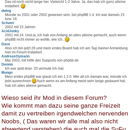
Das ist noch nicht lange her. Vieleicht 1-2 Jahre. Ja, das hab ich ganz alleine
installiert.
dwing
Müsste so 2001 oder 2002 gewesen sein, bei phpBB 1.4. Ich war damals 15
bzw. 16.
Schumi
2002 mit 15 Jahren
AcidJunky
2001 mit 24. Und ja, ich hab von Anfang an alles alleine gemacht, auch wenn
phpBB nicht immer so wollte, wie ich..
Dave
Also ich bin jetzt 26 und mein erstes Board hab ich am Tag meiner Anmeldung
hier im Forum installiert...
AndreasOymann
Mai 2003, mit Hilfe des Supports von phpbb.de
Dennis
Ich war spät dran. 20 vermute ich mal.
Mungo
Mein erstes phpBB war glaub ich ein 1.2.0. Wie alt ich damals war, müsste ich
jetzt ausrechnen
Auch wenn es am Anfang meist sehr lange gedauert hat,
hab ich alles alleine gemacht.
Wieso seid ihr Mod in diesem Forum?
Wie kommt man dazu seine ganze Freizeit
damit zu vertreiben irgendwelchen nervenden
Noobs, ( Das waren wir alle mal also nicht
abwertend verstehen) die auch mal die SuFu