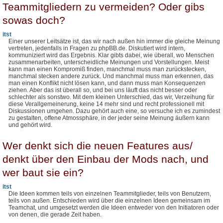
Teammitgliedern zu vermeiden? Oder gibs
sowas doch?
itst
Einer unserer Leitsätze ist, das wir nach außen hin immer die gleiche Meinung
vertreten, jedenfalls in Fragen zu phpBB.de. Diskutiert wird intern,
kommuniziert wird das Ergebnis. Klar gibts dabei, wie überall, wo Menschen
zusammenarbeiten, unterscheidliche Meinungen und Vorstellungen. Meist
kann man einen Kompromiß finden, manchmal muss man zurückstecken,
manchmal stecken andere zurück. Und manchmal muss man erkennen, das
man einen Konflikt nicht lösen kann, und dann muss man Konsequenzen
ziehen. Aber das ist überall so, und bei uns läuft das nicht besser oder
schlechter als sonstwo. Mit dem kleinen Unterschied, das wir, Verzeihung für
diese Verallgemeinerung, keine 14 mehr sind und recht professionell mit
Diskussionen umgehen. Dazu gehört auch eine, so versuche ich es zumindest
zu gestalten, offene Atmossphäre, in der jeder seine Meinung äußern kann
und gehört wird.
Wer denkt sich die neuen Features aus/
denkt über den Einbau der Mods nach, und
wer baut sie ein?
itst
Die Ideen kommen teils von einzelnen Teammitglieder, teils von Benutzern,
teils von außen. Entschieden wird über die einzelnen Ideen gemeinsam im
Teamchat, und umgesetzt werden die Ideen entweder von den Initiatoren oder
von denen, die gerade Zeit haben.