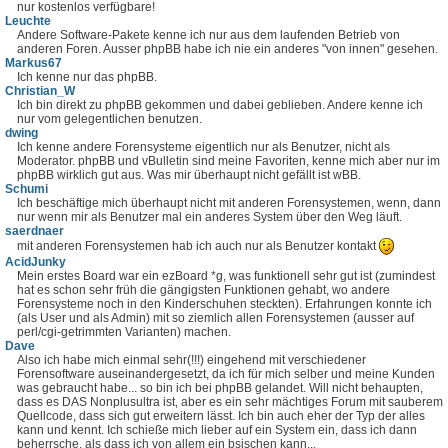
nur kostenlos verfügbare!
Leuchte
Andere Software-Pakete kenne ich nur aus dem laufenden Betrieb von
anderen Foren. Ausser phpBB habe ich nie ein anderes "von innen" gesehen.
Markus67
Ich kenne nur das phpBB.
Christian_W
Ich bin direkt zu phpBB gekommen und dabei geblieben. Andere kenne ich
nur vom gelegentlichen benutzen.
dwing
Ich kenne andere Forensysteme eigentlich nur als Benutzer, nicht als
Moderator. phpBB und vBulletin sind meine Favoriten, kenne mich aber nur im
phpBB wirklich gut aus. Was mir überhaupt nicht gefällt ist wBB.
Schumi
Ich beschäftige mich überhaupt nicht mit anderen Forensystemen, wenn, dann
nur wenn mir als Benutzer mal ein anderes System über den Weg läuft.
saerdnaer
mit anderen Forensystemen hab ich auch nur als Benutzer kontakt
AcidJunky
Mein erstes Board war ein ezBoard *g, was funktionell sehr gut ist (zumindest
hat es schon sehr früh die gängigsten Funktionen gehabt, wo andere
Forensysteme noch in den Kinderschuhen steckten). Erfahrungen konnte ich
(als User und als Admin) mit so ziemlich allen Forensystemen (ausser auf
perl/cgi-getrimmten Varianten) machen.
Dave
Also ich habe mich einmal sehr(!!!) eingehend mit verschiedener
Forensoftware auseinandergesetzt, da ich für mich selber und meine Kunden
was gebraucht habe... so bin ich bei phpBB gelandet. Will nicht behaupten,
dass es DAS Nonplusultra ist, aber es ein sehr mächtiges Forum mit sauberem
Quellcode, dass sich gut erweitern lässt. Ich bin auch eher der Typ der alles
kann und kennt. Ich schieße mich lieber auf ein System ein, dass ich dann
beherrsche, als dass ich von allem ein bsischen kann...