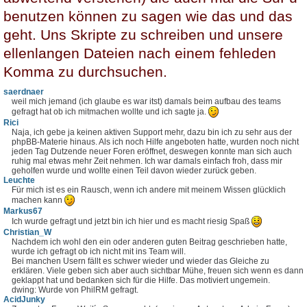
benutzen können zu sagen wie das und das
geht. Uns Skripte zu schreiben und unsere
ellenlangen Dateien nach einem fehleden
Komma zu durchsuchen.
saerdnaer
weil mich jemand (ich glaube es war itst) damals beim aufbau des teams
gefragt hat ob ich mitmachen wollte und ich sagte ja.
Rici
Naja, ich gebe ja keinen aktiven Support mehr, dazu bin ich zu sehr aus der
phpBB-Materie hinaus. Als ich noch Hilfe angeboten hatte, wurden noch nicht
jeden Tag Dutzende neuer Foren eröffnet, deswegen konnte man sich auch
ruhig mal etwas mehr Zeit nehmen. Ich war damals einfach froh, dass mir
geholfen wurde und wollte einen Teil davon wieder zurück geben.
Leuchte
Für mich ist es ein Rausch, wenn ich andere mit meinem Wissen glücklich
machen kann
Markus67
Ich wurde gefragt und jetzt bin ich hier und es macht riesig Spaß
Christian_W
Nachdem ich wohl den ein oder anderen guten Beitrag geschrieben hatte,
wurde ich gefragt ob ich nicht mit ins Team will.
Bei manchen Usern fällt es schwer wieder und wieder das Gleiche zu
erklären. Viele geben sich aber auch sichtbar Mühe, freuen sich wenn es dann
geklappt hat und bedanken sich für die Hilfe. Das motiviert ungemein.
dwing: Wurde von PhilRM gefragt.
AcidJunky