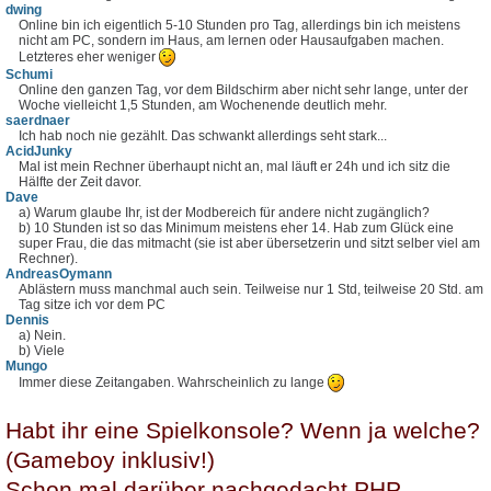
dwing
Online bin ich eigentlich 5-10 Stunden pro Tag, allerdings bin ich meistens
nicht am PC, sondern im Haus, am lernen oder Hausaufgaben machen.
Letzteres eher weniger
Schumi
Online den ganzen Tag, vor dem Bildschirm aber nicht sehr lange, unter der
Woche vielleicht 1,5 Stunden, am Wochenende deutlich mehr.
saerdnaer
Ich hab noch nie gezählt. Das schwankt allerdings seht stark...
AcidJunky
Mal ist mein Rechner überhaupt nicht an, mal läuft er 24h und ich sitz die
Hälfte der Zeit davor.
Dave
a) Warum glaube Ihr, ist der Modbereich für andere nicht zugänglich?
b) 10 Stunden ist so das Minimum meistens eher 14. Hab zum Glück eine
super Frau, die das mitmacht (sie ist aber übersetzerin und sitzt selber viel am
Rechner).
AndreasOymann
Ablästern muss manchmal auch sein. Teilweise nur 1 Std, teilweise 20 Std. am
Tag sitze ich vor dem PC
Dennis
a) Nein.
b) Viele
Mungo
Immer diese Zeitangaben. Wahrscheinlich zu lange
Habt ihr eine Spielkonsole? Wenn ja welche?
(Gameboy inklusiv!)
Schon mal darüber nachgedacht PHP