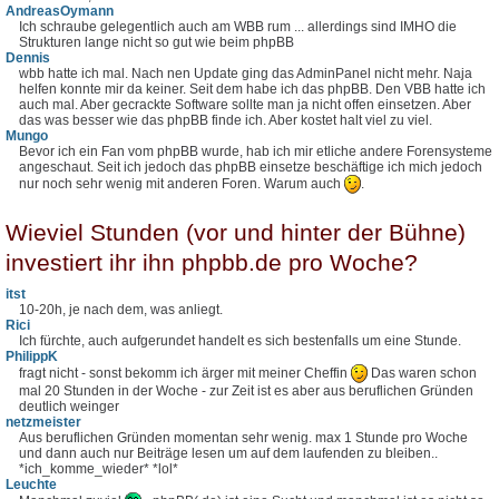
AndreasOymann
Ich schraube gelegentlich auch am WBB rum ... allerdings sind IMHO die
Strukturen lange nicht so gut wie beim phpBB
Dennis
wbb hatte ich mal. Nach nen Update ging das AdminPanel nicht mehr. Naja
helfen konnte mir da keiner. Seit dem habe ich das phpBB. Den VBB hatte ich
auch mal. Aber gecrackte Software sollte man ja nicht offen einsetzen. Aber
das was besser wie das phpBB finde ich. Aber kostet halt viel zu viel.
Mungo
Bevor ich ein Fan vom phpBB wurde, hab ich mir etliche andere Forensysteme
angeschaut. Seit ich jedoch das phpBB einsetze beschäftige ich mich jedoch
nur noch sehr wenig mit anderen Foren. Warum auch
.
Wieviel Stunden (vor und hinter der Bühne)
investiert ihr ihn phpbb.de pro Woche?
itst
10-20h, je nach dem, was anliegt.
Rici
Ich fürchte, auch aufgerundet handelt es sich bestenfalls um eine Stunde.
PhilippK
fragt nicht - sonst bekomm ich ärger mit meiner Cheffin
Das waren schon
mal 20 Stunden in der Woche - zur Zeit ist es aber aus beruflichen Gründen
deutlich weinger
netzmeister
Aus beruflichen Gründen momentan sehr wenig. max 1 Stunde pro Woche
und dann auch nur Beiträge lesen um auf dem laufenden zu bleiben..
*ich_komme_wieder* *lol*
Leuchte