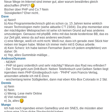
Neue Wege im Internet sind immer gut, aber warum bewährtes gleich
abschaffen (PHP)?
Bücher über PHP und Co.? Nein
Süssigkeiten? Eher nicht..
Dave
a) Nein!!
b) Also Programmiertechnisch gibt es schon ca. 15 Jahren keine wirklich
neuen Technologien mehr (siehe aktuelle C'T 23/04). Da php momentan eine
der mächtigsten Websprachen ist sehe ich keinen Grund auf was anderes
umzusteigen. Genauso mit phpBB. imho mit das beste kostenlose BB, das es
zur Zeit gibt, wieso da auf was anderes wechseln.
c) eine Menge, weiß ich echt nicht. Weiß nur, dass ich gerade zwei Stück hier
neben mir liegen habe. Wobei ich immer mehr mit E-Dokus arbeite.
d) Kein Scherz: Ich habe keinen Fernseher (kann ich jedem empfehlen) von
daher: 0h
e) Yep, alles Gummibär-mäßige...
AndreasOymann
- NEIN!!!
- PHP ist ganz ordentlich und sehr mächtig? Warum das Rad neu erfinden?
- Der Trend geht zum Dritt-Buch: Neben Telefonbuch und Gelben Seiten liegt
irgendwo mein PHP-Einstiegsbuch rum - "PHP4" vom Francis-Verlag,
ansonsten arbeite ich mit E-Docs
- wochenlang keine Süßigkeiten, dann mal eben Kilo-Box Colorado in 2 Std.
Dennis
a) Nein
b) Nein.
c) Wenig. Lese mehr Online
d) Viel nebenbei
e) Ja, alles
Mungo
Ich hab noch irgendwo einen GameBoy und ein SNES, die müssten aber
schon eine 10cm dicke Staubschicht haben.