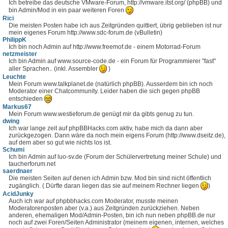
Ich betreibe das deutsche VMware-Forum, http://vmware.itst.org/ (phpBB) und
bin Admin/Mod in ein paar weiteren Foren
Rici
Die meisten Posten habe ich aus Zeitgründen quittiert, übrig geblieben ist nur
mein eigenes Forum http://www.sdc-forum.de (vBulletin)
PhilippK
Ich bin noch Admin auf http://www.freemof.de - einem Motorrad-Forum
netzmeister
Ich bin Admin auf www.source-code.de - ein Forum für Programmierer "fast"
aller Sprachen.. (inkl. Assembler
)
Leuchte
Mein Forum www.talkplanet.de (natürlich phpBB). Ausserdem bin ich noch
Moderator einer Chatcommunity. Leider haben die sich gegen phpBB
entschieden
Markus67
Mein Forum www.westieforum.de genügt mir da gibts genug zu tun.
dwing
Ich war lange zeit auf phpBBHacks.com aktiv, habe mich da dann aber
zurückgezogen. Dann wäre da noch mein eigens Forum (http://www.dseitz.de),
auf dem aber so gut wie nichts los ist.
Schumi
Ich bin Admin auf luo-sv.de (Forum der Schülervertretung meiner Schule) und
taucherforum.net
saerdnaer
Die meisten Seiten auf denen ich Admin bzw. Mod bin sind nicht öffentlich
zugänglich. ( Dürfte daran liegen das sie auf meinem Rechner liegen
)
AcidJunky
Auch ich war auf phpbbhacks.com Moderator, musste meinen
Moderatorenposten aber (v.a.) aus Zeitgründen zurückziehen. Neben
anderen, ehemaligen Mod/Admin-Posten, bin ich nun neben phpBB.de nur
noch auf zwei Foren/Seiten Administrator (meinem eigenen, internen, welches