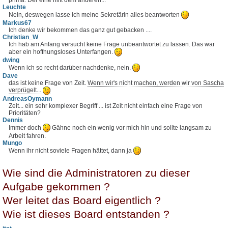
Leuchte
Nein, deswegen lasse ich meine Sekretärin alles beantworten
Markus67
Ich denke wir bekommen das ganz gut gebacken ....
Christian_W
Ich hab am Anfang versucht keine Frage unbeantwortet zu lassen. Das war
aber ein hoffnungsloses Unterfangen.
dwing
Wenn ich so recht darüber nachdenke, nein.
Dave
das ist keine Frage von Zeit.
Wenn wir's nicht machen, werden wir von Sascha
verprügelt...
AndreasOymann
Zeit... ein sehr komplexer Begriff ... ist Zeit nicht einfach eine Frage von
Prioritäten?
Dennis
Immer doch
Gähne noch ein wenig vor mich hin und sollte langsam zu
Arbeit fahren.
Mungo
Wenn ihr nicht soviele Fragen hättet, dann ja
Wie sind die Administratoren zu dieser
Aufgabe gekommen ?
Wer leitet das Board eigentlich ?
Wie ist dieses Board entstanden ?