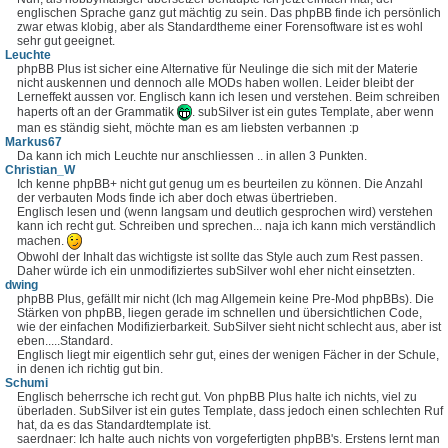
englischen Sprache ganz gut mächtig zu sein. Das phpBB finde ich persönlich
zwar etwas klobig, aber als Standardtheme einer Forensoftware ist es wohl
sehr gut geeignet.
Leuchte
phpBB Plus ist sicher eine Alternative für Neulinge die sich mit der Materie
nicht auskennen und dennoch alle MODs haben wollen. Leider bleibt der
Lerneffekt aussen vor. Englisch kann ich lesen und verstehen. Beim schreiben
haperts oft an der Grammatik
. subSilver ist ein gutes Template, aber wenn
man es ständig sieht, möchte man es am liebsten verbannen :p
Markus67
Da kann ich mich Leuchte nur anschliessen .. in allen 3 Punkten.
Christian_W
Ich kenne phpBB+ nicht gut genug um es beurteilen zu können. Die Anzahl
der verbauten Mods finde ich aber doch etwas übertrieben.
Englisch lesen und (wenn langsam und deutlich gesprochen wird) verstehen
kann ich recht gut. Schreiben und sprechen... naja ich kann mich verständlich
machen.
Obwohl der Inhalt das wichtigste ist sollte das Style auch zum Rest passen.
Daher würde ich ein unmodifiziertes subSilver wohl eher nicht einsetzten.
dwing
phpBB Plus, gefällt mir nicht (Ich mag Allgemein keine Pre-Mod phpBBs). Die
Stärken von phpBB, liegen gerade im schnellen und übersichtlichen Code,
wie der einfachen Modifizierbarkeit. SubSilver sieht nicht schlecht aus, aber ist
eben.....Standard.
Englisch liegt mir eigentlich sehr gut, eines der wenigen Fächer in der Schule,
in denen ich richtig gut bin.
Schumi
Englisch beherrsche ich recht gut. Von phpBB Plus halte ich nichts, viel zu
überladen. SubSilver ist ein gutes Template, dass jedoch einen schlechten Ruf
hat, da es das Standardtemplate ist.
saerdnaer: Ich halte auch nichts von vorgefertigten phpBB's. Erstens lernt man