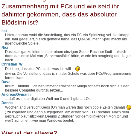
Zusammenhang mit PCs und wie seid ihr
dahinter gekommen, dass das absoluter
Blödsinn ist?
itst
Hmm, das war wohl die Vorstellung, das ein PC ein Spielzeug sei. Hat knapp
ein Jahr gedauert, bis ich gemerkt habe, das QBASIC mehr Spaß macht als
irgendwelche Spiele.
Rici
Dass das ganze Internet über einen einzigen Super-Rechner läuft – als ich
dann das erste Mal von „Serverausfälle“ hörte, wurde ich neugierig und fragte
nach...
Christian_W
Die Idee, dass der PC macht was ich will....
dwing: Die Vorstellung, dass ich in der Schule was über PCs/Programmierung
lernen kann.
Dave
Irrtum... hmmm... ich hab immer gedacht der Amiga schaffts noch sich als der
bessere Computer durchzusetzen...
AndreasOymann
... daß es in der digitalen Welt nur 0 und 1 gibt ... LOL
Dennis
Wochenlang versucht Geos (Oh man waren das noch coole Zeiten damals
) zu kopieren und dann aufgegeben. Am ersten Win3.11 Rechner: Nach dem
gebrauchtkauf sitzt klein Dennis 2 Stunden vor dem blinkenden Monitor und
weiß nicht mehr, wie man Windows bootet.
Wer ist der älteste?