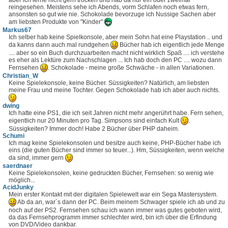
reingesehen. Meistens sehe ich Abends, vorm Schlafen noch etwas fern,
ansonsten so gut wie nie. Schokolade bevorzuge ich Nussige Sachen aber
am liebsten Produkte von "Kinder"
Markus67
Ich selber hab keine Spielkonsole, aber mein Sohn hat eine Playstation .. und
da kanns dann auch mal rundgehen
Bücher hab ich eigentlich jede Menge
.... aber so ein Buch durchzuarbeiten macht nicht wirklich Spaß .... ich verstehe
es eher als Lektüre zum Nachschlagen ... Ich hab doch den PC .... wozu dann
Fernsehen
. Schokolade - meine große Schwäche - in allen Variationen.
Christian_W
Keine Spielekonsole, keine Bücher. Süssigkeiten? Natürlich, am liebsten
meine Frau und meine Tochter. Gegen Schokolade hab ich aber auch nichts.
dwing
Ich hatte eine PS1, die ich seit Jahren nicht mehr angerührt habe. Fern sehen,
eigentlich nur 20 Minuten pro Tag. Simpsons sind einfach Kult
.
Süssigkeiten? Immer doch! Habe 2 Bücher über PHP daheim.
Schumi
Ich mag keine Spielekonsolen und besitze auch keine, PHP-Bücher habe ich
eins (die guten Bücher sind immer so teuer...). Hm, Süssigkeiten, wenn welche
da sind, immer gern
saerdnaer
Keine Spielekonsolen, keine gedruckten Bücher, Fernsehen: so wenig wie
möglich...
AcidJunky
Mein erster Kontakt mit der digitalen Spielewelt war ein Sega Mastersystem.
Ab da an, war´s dann der PC. Beim meinem Schwager spiele ich ab und zu
noch auf der PS2. Fernsehen schau ich wann immer was gutes geboten wird,
da das Fernsehprogramm immer schlechter wird, bin ich über die Erfindung
von DVD/Video dankbar.