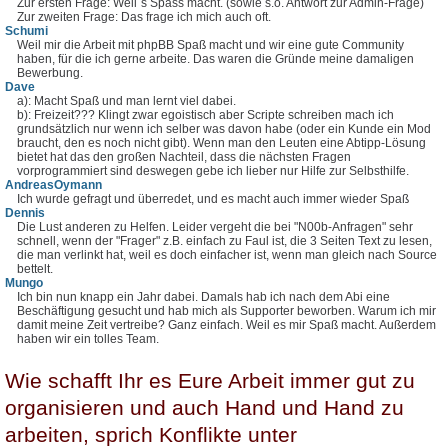
Zur ersten Frage: Weil´s Spass macht. (sowie s.o. Antwort zur Admin-Frage)
Zur zweiten Frage: Das frage ich mich auch oft.
Schumi
Weil mir die Arbeit mit phpBB Spaß macht und wir eine gute Community
haben, für die ich gerne arbeite. Das waren die Gründe meine damaligen
Bewerbung.
Dave
a): Macht Spaß und man lernt viel dabei.
b): Freizeit??? Klingt zwar egoistisch aber Scripte schreiben mach ich
grundsätzlich nur wenn ich selber was davon habe (oder ein Kunde ein Mod
braucht, den es noch nicht gibt). Wenn man den Leuten eine Abtipp-Lösung
bietet hat das den großen Nachteil, dass die nächsten Fragen
vorprogrammiert sind deswegen gebe ich lieber nur Hilfe zur Selbsthilfe.
AndreasOymann
Ich wurde gefragt und überredet, und es macht auch immer wieder Spaß
Dennis
Die Lust anderen zu Helfen. Leider vergeht die bei "N00b-Anfragen" sehr
schnell, wenn der "Frager" z.B. einfach zu Faul ist, die 3 Seiten Text zu lesen,
die man verlinkt hat, weil es doch einfacher ist, wenn man gleich nach Source
bettelt.
Mungo
Ich bin nun knapp ein Jahr dabei. Damals hab ich nach dem Abi eine
Beschäftigung gesucht und hab mich als Supporter beworben. Warum ich mir
damit meine Zeit vertreibe? Ganz einfach. Weil es mir Spaß macht. Außerdem
haben wir ein tolles Team.
Wie schafft Ihr es Eure Arbeit immer gut zu
organisieren und auch Hand und Hand zu
arbeiten, sprich Konflikte unter