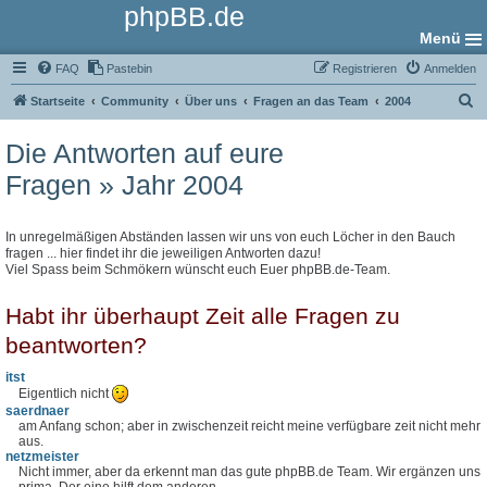
phpBB.de
Menü
FAQ
Pastebin
Registrieren
Anmelden
S
Startseite
Community
Über uns
Fragen an das Team
2004
u
Die Antworten auf eure
c
Fragen » Jahr 2004
h
e
In unregelmäßigen Abständen lassen wir uns von euch Löcher in den Bauch
fragen ... hier findet ihr die jeweiligen Antworten dazu!
Viel Spass beim Schmökern wünscht euch Euer phpBB.de-Team.
Habt ihr überhaupt Zeit alle Fragen zu
beantworten?
itst
Eigentlich nicht
saerdnaer
am Anfang schon; aber in zwischenzeit reicht meine verfügbare zeit nicht mehr
aus.
netzmeister
Nicht immer, aber da erkennt man das gute phpBB.de Team. Wir ergänzen uns
prima. Der eine hilft dem anderen...