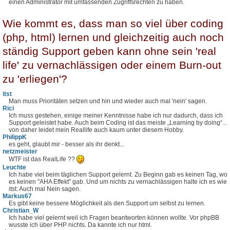
einen Administrator mit umfassenden Zugriffsrechten zu haben.
Wie kommt es, dass man so viel über coding
(php, html) lernen und gleichzeitig auch noch
ständig Support geben kann ohne sein 'real
life' zu vernachlässigen oder einem Burn-out
zu 'erliegen'?
itst
Man muss Prioritäten setzen und hin und wieder auch mal 'nein' sagen.
Rici
Ich muss gestehen, einige meiner Kenntnisse habe ich nur dadurch, dass ich
Support geleistet habe. Auch beim Coding ist das meiste „Learning by doing“...
von daher leidet mein Reallife auch kaum unter diesem Hobby.
PhilippK
es geht, glaubt mir - besser als ihr denkt...
netzmeister
WTF ist das RealLife ??
Leuchte
Ich habe viel beim täglichen Support gelernt. Zu Beginn gab es keinen Tag, wo
es keinen "AHA Effekt" gab. Und um nichts zu vernachlässigen halte ich es wie
itst: Auch mal Nein sagen.
Markus67
Es gibt keine bessere Möglichkeit als den Support um selbst zu lernen.
Christian_W
Ich habe viel gelernt weil ich Fragen beantworten können wollte. Vor phpBB
wusste ich über PHP nichts. Da kannte ich nur html.