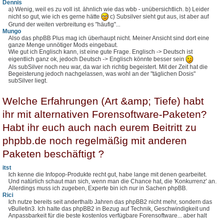
Dennis
a) Wenig, weil es zu voll ist. ähnlich wie das wbb - unübersichtlich. b) Leider
nicht so gut, wie ich es gerne hätte
c) Subsilver sieht gut aus, ist aber auf
Grund der weiten verbreitung es "häufig"...
Mungo
Also das phpBB Plus mag ich überhaupt nicht. Meiner Ansicht sind dort eine
ganze Menge unnötiger Mods eingebaut.
Wie gut ich Englisch kann, ist eine gute Frage. Englisch -> Deutsch ist
eigentlich ganz ok, jedoch Deutsch -> Englisch könnte besser sein
Als subSilver noch neu war, da war ich richtig begeistert. Mit der Zeit hat die
Begeisterung jedoch nachgelassen, was wohl an der "täglichen Dosis"
subSilver liegt.
Welche Erfahrungen (Art &amp; Tiefe) habt
ihr mit alternativen Forensoftware-Paketen?
Habt ihr euch auch nach eurem Beitritt zu
phpbb.de noch regelmäßig mit anderen
Paketen beschäftigt ?
itst
Ich kenne die Infopop-Produkte recht gut, habe lange mit denen gearbeitet.
Und natürlich schaut man sich, wenn man die Chance hat, die 'Konkurrenz' an.
Allerdings muss ich zugeben, Experte bin ich nur in Sachen phpBB.
Rici
Ich nutze bereits seit anderthalb Jahren das phpBB2 nicht mehr, sondern das
vBulletin3. Ich halte das phpBB2 in Bezug auf Technik, Geschwindigkeit und
Anpassbarkeit für die beste kostenlos verfügbare Forensoftware... aber halt