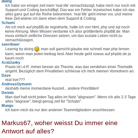
dwing
Ich habe vor einiger zeit mein 'real life' vernachlässigt, habe mich nur noch mit
Support und Coding beschäftigt. Das war ein Fehler. Inzwischen habe ich das
alles ganz gut auf die Reihe bekommen. 'real life' geht immer vor, und meine
freie Zeit widme ich dann eben dem Support & Coding.
Schumi
Als ich mich auf phpBB.de registrierte, hatte ich von html, php und sql noch
keine Ahnung. Mein Wissen verdanke ich also größtenteils phpBB.de. Man
muss einfach zeitliche Grenzen setzen, um das soziale Leben nicht zu
vernachlässigen.
saerdnaer
Learnig by doing
, man soll garnicht glaube wie schnell man php lernen
kann, wenn man jeden beitrag liest. Aber heute geht sowas auf phpbb.de ja
kaum noch.
AcidJunky
Praxis ist i.d.R. immer besser als Theorie, was das verstehen einer Thematik
angeht. Bezüglich dem Privatleben schliesse ich mich meinen Vorrednern an.
Dave
real live???
AndreasOymann
deshalb meine momentane Auszeit... andere Prioritäten!
Dennis
Man darf halt nicht jeden Tag alles im Netz "abgrasen". Wenn ich alle 2-3 Tage
alles "abgrase", bleigt genug zeit für "Schatzi".
Mungo
Ich kann mich da nur den anderen Teammitgliedern anschliessen.
Markus67, woher weisst Du immer eine
Antwort auf alles?