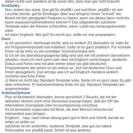
dabei nichts und zweitens ist da soviel drin, dass man gar nicht braucht.
AcidJunky
Nun, jedem das seine. Das gilt für phpBB+ und subSilver. phpBB+ ist, wie
Leuchte meinte, gut für Einsteiger. Aber was bringt es ihnen "schnell" ein
Board mit den gängigsten Features zu haben, wenn sie dieses dann nicht bis
kaum anpassen/administrieren können?! Das (altgediente) subSilver-
Template wäre der Renner schlechthin, wenn´s jetzt neu herausgekommen
wäre.
Ich kann Englisch. Wie gut? Es reicht aus, sollte ich mal auswandern..
Dave
a) Ich persönlich: überhaupt nichts, weil es einfach ZU überladen ist, habs für
ein Programmierprojekt mal installiert. Dafür ist es ganz praktisch. Für normale
Foren ist da imho zu viel unnötiger Schnickschnack drin...
b) Da wir als übersetzungsagentur tätig sind und viel mit anderen übersetzern
arbeiten, muss ich mich wohl oder übel mit Englisch rumschlagen, deutsche
Dokus und Foren sind mit aber immer lieber (es gibt (deutsche)
Programmierer die sehen es als unkool an, sich mit deutschen Docs und
Foren abzugeben). Das einzige was ich auf Englisch meistens wirklich
vorziehe sind Kino-Filme.
c) Wenn es nicht das Standard-Template wäre, fände ich es ganz okay. Es gibt
aber schöneres. FI-Subsilvershadow finde ich (als Standard-Template) am
angenehmsten.
AndreasOymann
Plus ist fürchterlich überladen, kenne persönlich 2 Boards, die mit der
aktuellen Version solch eine Serverlast erzeugt haben, daß der ISP die
Alternativen Downgrade oder Accountsperrung vorschlug.
Es ist dermaßen zugecodet mit Mods, die kein Mensch braucht und
niemandem was bringen...
Englisch... naja, nach etwas übung ganz gut in Wort und Schrift, wende es
leider zu selten an.
subSilver ist ein schlichtes, sauberes Template, was gut zur naked-
Philosophie von phpBB passt. Schön ist was anderes.