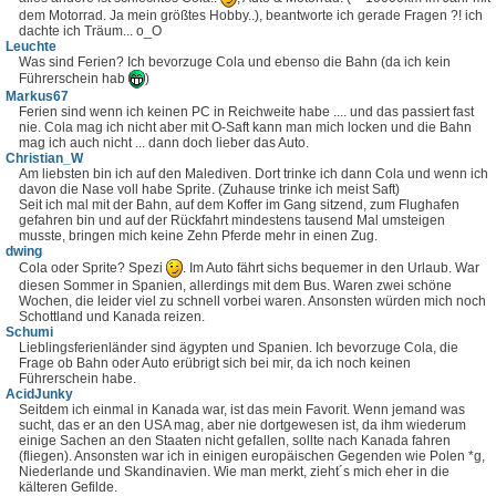
dem Motorrad. Ja mein größtes Hobby..), beantworte ich gerade Fragen ?! ich
dachte ich Träum... o_O
Leuchte
Was sind Ferien? Ich bevorzuge Cola und ebenso die Bahn (da ich kein
Führerschein hab
)
Markus67
Ferien sind wenn ich keinen PC in Reichweite habe .... und das passiert fast
nie. Cola mag ich nicht aber mit O-Saft kann man mich locken und die Bahn
mag ich auch nicht ... dann doch lieber das Auto.
Christian_W
Am liebsten bin ich auf den Malediven. Dort trinke ich dann Cola und wenn ich
davon die Nase voll habe Sprite. (Zuhause trinke ich meist Saft)
Seit ich mal mit der Bahn, auf dem Koffer im Gang sitzend, zum Flughafen
gefahren bin und auf der Rückfahrt mindestens tausend Mal umsteigen
musste, bringen mich keine Zehn Pferde mehr in einen Zug.
dwing
Cola oder Sprite? Spezi
. Im Auto fährt sichs bequemer in den Urlaub. War
diesen Sommer in Spanien, allerdings mit dem Bus. Waren zwei schöne
Wochen, die leider viel zu schnell vorbei waren. Ansonsten würden mich noch
Schottland und Kanada reizen.
Schumi
Lieblingsferienländer sind ägypten und Spanien. Ich bevorzuge Cola, die
Frage ob Bahn oder Auto erübrigt sich bei mir, da ich noch keinen
Führerschein habe.
AcidJunky
Seitdem ich einmal in Kanada war, ist das mein Favorit. Wenn jemand was
sucht, das er an den USA mag, aber nie dortgewesen ist, da ihm wiederum
einige Sachen an den Staaten nicht gefallen, sollte nach Kanada fahren
(fliegen). Ansonsten war ich in einigen europäischen Gegenden wie Polen *g,
Niederlande und Skandinavien. Wie man merkt, zieht´s mich eher in die
kälteren Gefilde.