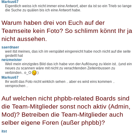
Markus67
Eigentlich weiss ich nicht immer eine Antwort, aber da ist so ein Trieb so lange
die Suche zu quälen bis ich eine Antwort habe.
Warum haben drei von Euch auf der
Teamseite kein Foto? So schlimm könnt Ihr ja
nicht aussehen.
saerdnaer
weil itst meines, das ich im verspätet eingereicht habe noch nicht auf die seite
gestellt hat
netzmeister
Weil mein einzigstes Bild das ich habe von der Auflösung zu klein ist.. (und ein
neues zu scannen wäre mit nicht zu verachtenden Zeiteinbussen zu
verbinden.. o_O
)
Markus67
Ihr wollt das Foto nicht wirklich sehen .. aber es wird eins kommen ..
versprochen ..
Auf welchen nicht phpbb-related Boards sind
die Team-Mitglieder sonst noch aktiv (Admin,
Mod)? Betreiben die Team-Mitglieder auch
selber eigene Foren (außer phpbb)?
itst