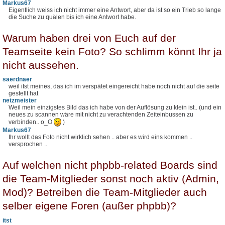
Markus67
Eigentlich weiss ich nicht immer eine Antwort, aber da ist so ein Trieb so lange
die Suche zu quälen bis ich eine Antwort habe.
Warum haben drei von Euch auf der
Teamseite kein Foto? So schlimm könnt Ihr ja
nicht aussehen.
saerdnaer
weil itst meines, das ich im verspätet eingereicht habe noch nicht auf die seite
gestellt hat
netzmeister
Weil mein einzigstes Bild das ich habe von der Auflösung zu klein ist.. (und ein
neues zu scannen wäre mit nicht zu verachtenden Zeiteinbussen zu
verbinden.. o_O
)
Markus67
Ihr wollt das Foto nicht wirklich sehen .. aber es wird eins kommen ..
versprochen ..
Auf welchen nicht phpbb-related Boards sind
die Team-Mitglieder sonst noch aktiv (Admin,
Mod)? Betreiben die Team-Mitglieder auch
selber eigene Foren (außer phpbb)?
itst