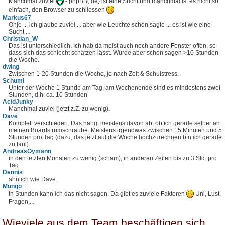
Manchmal zuviel
- phpBB(.de) ist eine Sucht und manchmal ist es nicht so
einfach, den Browser zu schliessen
Markus67
Ohje ... ich glaube zuviel ... aber wie Leuchte schon sagte ... es ist wie eine
Sucht ...
Christian_W
Das ist unterschiedlich. Ich hab da meist auch noch andere Fenster offen, so
dass sich das schlecht schätzen lässt. Würde aber schon sagen >10 Stunden
die Woche.
dwing
Zwischen 1-20 Stunden die Woche, je nach Zeit & Schulstress.
Schumi
Unter der Woche 1 Stunde am Tag, am Wochenende sind es mindestens zwei
Stunden, d.h. ca. 10 Stunden
AcidJunky
Manchmal zuviel (jetzt z.Z. zu wenig).
Dave
Komplett verschieden. Das hängt meistens davon ab, ob ich gerade selber an
meinen Boards rumschraube. Meistens irgendwas zwischen 15 Minuten und 5
Stunden pro Tag (dazu, das jetzt auf die Woche hochzurechnen bin ich gerade
zu faul).
AndreasOymann
in den letzten Monaten zu wenig (schäm), in anderen Zeiten bis zu 3 Std. pro
Tag
Dennis
ähnlich wie Dave.
Mungo
In Stunden kann ich das nicht sagen. Da gibt es zuviele Faktoren
Uni, Lust,
Fragen,...
Wieviele aus dem Team beschäftigen sich