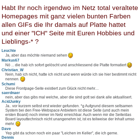
Habt Ihr noch irgendwo im Netz total veraltete
Homepages mit ganz vielen bunten Farben
allen GIFs die Ihr damals auf Platte hattet
und einer "ICH" Seite mit Euren Hobbies und
Lieblings-* ?
Leuchte
Ja, aber das möchte niemand sehen
Markus67
Nö ... die hab ich sofort gelöscht und anschliessend die Platte formatiert
Christian_W
Nein, hab ich nicht, hatte ich nicht und wenn würde ich sie hier bestimmt nicht
nennen.
Schumi
Diese Frontpage-Seite existiert zum Glück nicht mehr....
saerdnaer
nein, aber das gibs mal welche, aber die sind gott sei dank alle aktuallisert.
AcidJunky
Ja.. vor kurzem selbst erst wieder gefunden. *g Aufgrund diesem seltsamen
System bei den Free-Webspace Anbietern ist diese Seite (und auch mein
ersten Board) noch immer im Netz erreichbar. Auch wenn mir die Seite/das
Board layouttechnisch nicht unangenehm ist, ist es teilweise der Inhalt umso
mehr.
Dave
Yep gibt da schon noch ein paar "Leichen im Keller", die ich gerne.
Dennis