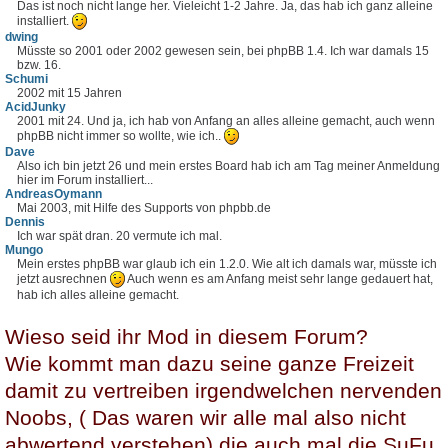
Das ist noch nicht lange her. Vieleicht 1-2 Jahre. Ja, das hab ich ganz alleine
installiert.
dwing
Müsste so 2001 oder 2002 gewesen sein, bei phpBB 1.4. Ich war damals 15
bzw. 16.
Schumi
2002 mit 15 Jahren
AcidJunky
2001 mit 24. Und ja, ich hab von Anfang an alles alleine gemacht, auch wenn
phpBB nicht immer so wollte, wie ich..
Dave
Also ich bin jetzt 26 und mein erstes Board hab ich am Tag meiner Anmeldung
hier im Forum installiert...
AndreasOymann
Mai 2003, mit Hilfe des Supports von phpbb.de
Dennis
Ich war spät dran. 20 vermute ich mal.
Mungo
Mein erstes phpBB war glaub ich ein 1.2.0. Wie alt ich damals war, müsste ich
jetzt ausrechnen
Auch wenn es am Anfang meist sehr lange gedauert hat,
hab ich alles alleine gemacht.
Wieso seid ihr Mod in diesem Forum?
Wie kommt man dazu seine ganze Freizeit
damit zu vertreiben irgendwelchen nervenden
Noobs, ( Das waren wir alle mal also nicht
abwertend verstehen) die auch mal die SuFu