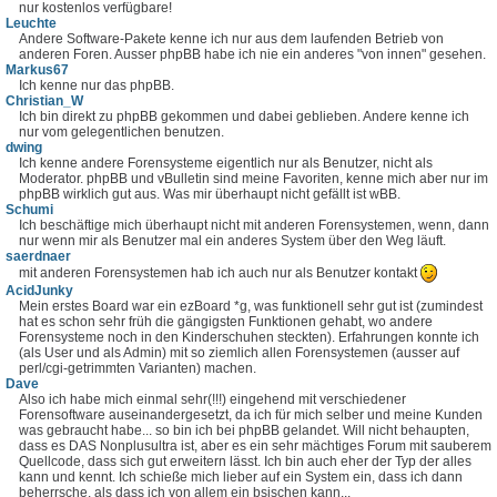
nur kostenlos verfügbare!
Leuchte
Andere Software-Pakete kenne ich nur aus dem laufenden Betrieb von
anderen Foren. Ausser phpBB habe ich nie ein anderes "von innen" gesehen.
Markus67
Ich kenne nur das phpBB.
Christian_W
Ich bin direkt zu phpBB gekommen und dabei geblieben. Andere kenne ich
nur vom gelegentlichen benutzen.
dwing
Ich kenne andere Forensysteme eigentlich nur als Benutzer, nicht als
Moderator. phpBB und vBulletin sind meine Favoriten, kenne mich aber nur im
phpBB wirklich gut aus. Was mir überhaupt nicht gefällt ist wBB.
Schumi
Ich beschäftige mich überhaupt nicht mit anderen Forensystemen, wenn, dann
nur wenn mir als Benutzer mal ein anderes System über den Weg läuft.
saerdnaer
mit anderen Forensystemen hab ich auch nur als Benutzer kontakt
AcidJunky
Mein erstes Board war ein ezBoard *g, was funktionell sehr gut ist (zumindest
hat es schon sehr früh die gängigsten Funktionen gehabt, wo andere
Forensysteme noch in den Kinderschuhen steckten). Erfahrungen konnte ich
(als User und als Admin) mit so ziemlich allen Forensystemen (ausser auf
perl/cgi-getrimmten Varianten) machen.
Dave
Also ich habe mich einmal sehr(!!!) eingehend mit verschiedener
Forensoftware auseinandergesetzt, da ich für mich selber und meine Kunden
was gebraucht habe... so bin ich bei phpBB gelandet. Will nicht behaupten,
dass es DAS Nonplusultra ist, aber es ein sehr mächtiges Forum mit sauberem
Quellcode, dass sich gut erweitern lässt. Ich bin auch eher der Typ der alles
kann und kennt. Ich schieße mich lieber auf ein System ein, dass ich dann
beherrsche, als dass ich von allem ein bsischen kann...