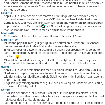
englischen Sprache ganz gut mächtig zu sein. Das phpBB finde ich persönlich
zwar etwas klobig, aber als Standardtheme einer Forensoftware ist es wohl
sehr gut geeignet.
Leuchte
phpBB Plus ist sicher eine Alternative für Neulinge die sich mit der Materie
nicht auskennen und dennoch alle MODs haben wollen. Leider bleibt der
Lerneffekt aussen vor. Englisch kann ich lesen und verstehen. Beim schreiben
haperts oft an der Grammatik
. subSilver ist ein gutes Template, aber wenn
man es ständig sieht, möchte man es am liebsten verbannen :p
Markus67
Da kann ich mich Leuchte nur anschliessen .. in allen 3 Punkten.
Christian_W
Ich kenne phpBB+ nicht gut genug um es beurteilen zu können. Die Anzahl
der verbauten Mods finde ich aber doch etwas übertrieben.
Englisch lesen und (wenn langsam und deutlich gesprochen wird) verstehen
kann ich recht gut. Schreiben und sprechen... naja ich kann mich verständlich
machen.
Obwohl der Inhalt das wichtigste ist sollte das Style auch zum Rest passen.
Daher würde ich ein unmodifiziertes subSilver wohl eher nicht einsetzten.
dwing
phpBB Plus, gefällt mir nicht (Ich mag Allgemein keine Pre-Mod phpBBs). Die
Stärken von phpBB, liegen gerade im schnellen und übersichtlichen Code,
wie der einfachen Modifizierbarkeit. SubSilver sieht nicht schlecht aus, aber ist
eben.....Standard.
Englisch liegt mir eigentlich sehr gut, eines der wenigen Fächer in der Schule,
in denen ich richtig gut bin.
Schumi
Englisch beherrsche ich recht gut. Von phpBB Plus halte ich nichts, viel zu
überladen. SubSilver ist ein gutes Template, dass jedoch einen schlechten Ruf
hat, da es das Standardtemplate ist.
saerdnaer: Ich halte auch nichts von vorgefertigten phpBB's. Erstens lernt man