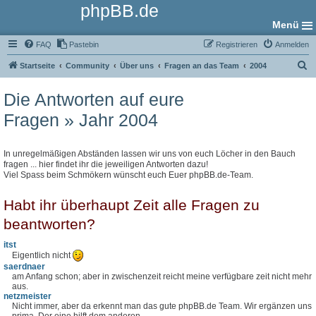
phpBB.de
Menü
FAQ
Pastebin
Registrieren
Anmelden
S
Startseite
Community
Über uns
Fragen an das Team
2004
u
Die Antworten auf eure
c
Fragen » Jahr 2004
h
e
In unregelmäßigen Abständen lassen wir uns von euch Löcher in den Bauch
fragen ... hier findet ihr die jeweiligen Antworten dazu!
Viel Spass beim Schmökern wünscht euch Euer phpBB.de-Team.
Habt ihr überhaupt Zeit alle Fragen zu
beantworten?
itst
Eigentlich nicht
saerdnaer
am Anfang schon; aber in zwischenzeit reicht meine verfügbare zeit nicht mehr
aus.
netzmeister
Nicht immer, aber da erkennt man das gute phpBB.de Team. Wir ergänzen uns
prima. Der eine hilft dem anderen...