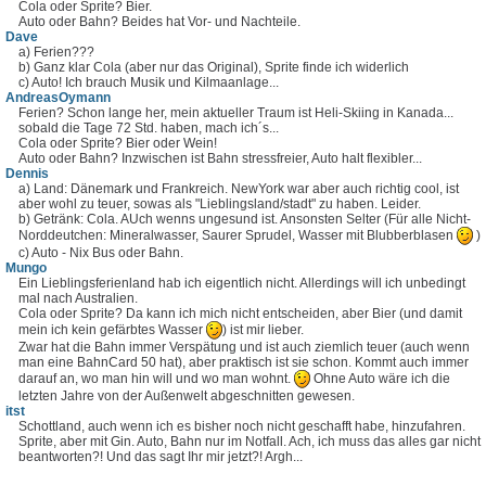
Cola oder Sprite? Bier.
Auto oder Bahn? Beides hat Vor- und Nachteile.
Dave
a) Ferien???
b) Ganz klar Cola (aber nur das Original), Sprite finde ich widerlich
c) Auto! Ich brauch Musik und Kilmaanlage...
AndreasOymann
Ferien? Schon lange her, mein aktueller Traum ist Heli-Skiing in Kanada...
sobald die Tage 72 Std. haben, mach ich´s...
Cola oder Sprite? Bier oder Wein!
Auto oder Bahn? Inzwischen ist Bahn stressfreier, Auto halt flexibler...
Dennis
a) Land: Dänemark und Frankreich. NewYork war aber auch richtig cool, ist
aber wohl zu teuer, sowas als "Lieblingsland/stadt" zu haben. Leider.
b) Getränk: Cola. AUch wenns ungesund ist. Ansonsten Selter (Für alle Nicht-
Norddeutchen: Mineralwasser, Saurer Sprudel, Wasser mit Blubberblasen
)
c) Auto - Nix Bus oder Bahn.
Mungo
Ein Lieblingsferienland hab ich eigentlich nicht. Allerdings will ich unbedingt
mal nach Australien.
Cola oder Sprite? Da kann ich mich nicht entscheiden, aber Bier (und damit
mein ich kein gefärbtes Wasser
) ist mir lieber.
Zwar hat die Bahn immer Verspätung und ist auch ziemlich teuer (auch wenn
man eine BahnCard 50 hat), aber praktisch ist sie schon. Kommt auch immer
darauf an, wo man hin will und wo man wohnt.
Ohne Auto wäre ich die
letzten Jahre von der Außenwelt abgeschnitten gewesen.
itst
Schottland, auch wenn ich es bisher noch nicht geschafft habe, hinzufahren.
Sprite, aber mit Gin. Auto, Bahn nur im Notfall. Ach, ich muss das alles gar nicht
beantworten?! Und das sagt Ihr mir jetzt?! Argh...