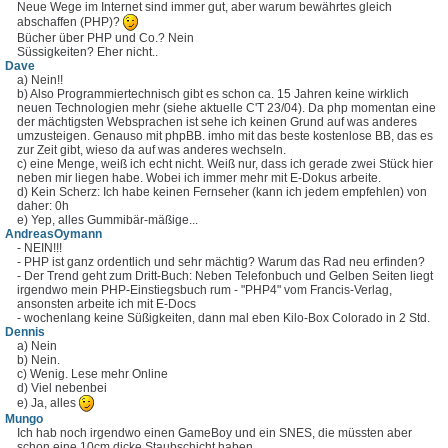
Neue Wege im Internet sind immer gut, aber warum bewährtes gleich
abschaffen (PHP)?
Bücher über PHP und Co.? Nein
Süssigkeiten? Eher nicht..
Dave
a) Nein!!
b) Also Programmiertechnisch gibt es schon ca. 15 Jahren keine wirklich
neuen Technologien mehr (siehe aktuelle C'T 23/04). Da php momentan eine
der mächtigsten Websprachen ist sehe ich keinen Grund auf was anderes
umzusteigen. Genauso mit phpBB. imho mit das beste kostenlose BB, das es
zur Zeit gibt, wieso da auf was anderes wechseln.
c) eine Menge, weiß ich echt nicht. Weiß nur, dass ich gerade zwei Stück hier
neben mir liegen habe. Wobei ich immer mehr mit E-Dokus arbeite.
d) Kein Scherz: Ich habe keinen Fernseher (kann ich jedem empfehlen) von
daher: 0h
e) Yep, alles Gummibär-mäßige...
AndreasOymann
- NEIN!!!
- PHP ist ganz ordentlich und sehr mächtig? Warum das Rad neu erfinden?
- Der Trend geht zum Dritt-Buch: Neben Telefonbuch und Gelben Seiten liegt
irgendwo mein PHP-Einstiegsbuch rum - "PHP4" vom Francis-Verlag,
ansonsten arbeite ich mit E-Docs
- wochenlang keine Süßigkeiten, dann mal eben Kilo-Box Colorado in 2 Std.
Dennis
a) Nein
b) Nein.
c) Wenig. Lese mehr Online
d) Viel nebenbei
e) Ja, alles
Mungo
Ich hab noch irgendwo einen GameBoy und ein SNES, die müssten aber
schon eine 10cm dicke Staubschicht haben.