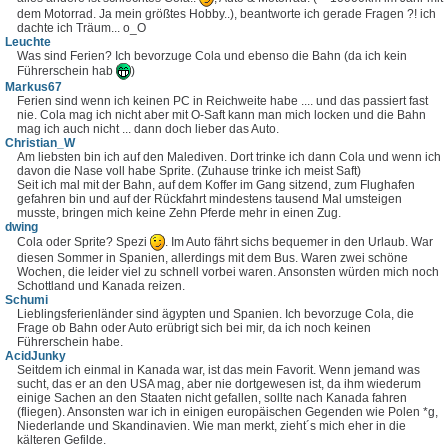
dem Motorrad. Ja mein größtes Hobby..), beantworte ich gerade Fragen ?! ich
dachte ich Träum... o_O
Leuchte
Was sind Ferien? Ich bevorzuge Cola und ebenso die Bahn (da ich kein
Führerschein hab
)
Markus67
Ferien sind wenn ich keinen PC in Reichweite habe .... und das passiert fast
nie. Cola mag ich nicht aber mit O-Saft kann man mich locken und die Bahn
mag ich auch nicht ... dann doch lieber das Auto.
Christian_W
Am liebsten bin ich auf den Malediven. Dort trinke ich dann Cola und wenn ich
davon die Nase voll habe Sprite. (Zuhause trinke ich meist Saft)
Seit ich mal mit der Bahn, auf dem Koffer im Gang sitzend, zum Flughafen
gefahren bin und auf der Rückfahrt mindestens tausend Mal umsteigen
musste, bringen mich keine Zehn Pferde mehr in einen Zug.
dwing
Cola oder Sprite? Spezi
. Im Auto fährt sichs bequemer in den Urlaub. War
diesen Sommer in Spanien, allerdings mit dem Bus. Waren zwei schöne
Wochen, die leider viel zu schnell vorbei waren. Ansonsten würden mich noch
Schottland und Kanada reizen.
Schumi
Lieblingsferienländer sind ägypten und Spanien. Ich bevorzuge Cola, die
Frage ob Bahn oder Auto erübrigt sich bei mir, da ich noch keinen
Führerschein habe.
AcidJunky
Seitdem ich einmal in Kanada war, ist das mein Favorit. Wenn jemand was
sucht, das er an den USA mag, aber nie dortgewesen ist, da ihm wiederum
einige Sachen an den Staaten nicht gefallen, sollte nach Kanada fahren
(fliegen). Ansonsten war ich in einigen europäischen Gegenden wie Polen *g,
Niederlande und Skandinavien. Wie man merkt, zieht´s mich eher in die
kälteren Gefilde.