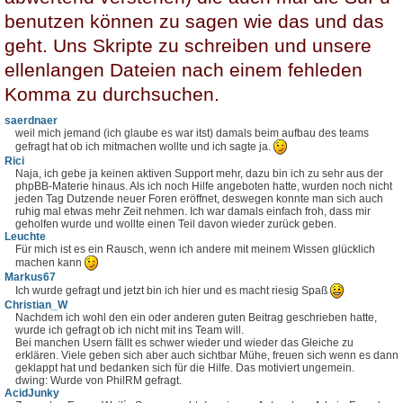
benutzen können zu sagen wie das und das
geht. Uns Skripte zu schreiben und unsere
ellenlangen Dateien nach einem fehleden
Komma zu durchsuchen.
saerdnaer
weil mich jemand (ich glaube es war itst) damals beim aufbau des teams
gefragt hat ob ich mitmachen wollte und ich sagte ja.
Rici
Naja, ich gebe ja keinen aktiven Support mehr, dazu bin ich zu sehr aus der
phpBB-Materie hinaus. Als ich noch Hilfe angeboten hatte, wurden noch nicht
jeden Tag Dutzende neuer Foren eröffnet, deswegen konnte man sich auch
ruhig mal etwas mehr Zeit nehmen. Ich war damals einfach froh, dass mir
geholfen wurde und wollte einen Teil davon wieder zurück geben.
Leuchte
Für mich ist es ein Rausch, wenn ich andere mit meinem Wissen glücklich
machen kann
Markus67
Ich wurde gefragt und jetzt bin ich hier und es macht riesig Spaß
Christian_W
Nachdem ich wohl den ein oder anderen guten Beitrag geschrieben hatte,
wurde ich gefragt ob ich nicht mit ins Team will.
Bei manchen Usern fällt es schwer wieder und wieder das Gleiche zu
erklären. Viele geben sich aber auch sichtbar Mühe, freuen sich wenn es dann
geklappt hat und bedanken sich für die Hilfe. Das motiviert ungemein.
dwing: Wurde von PhilRM gefragt.
AcidJunky