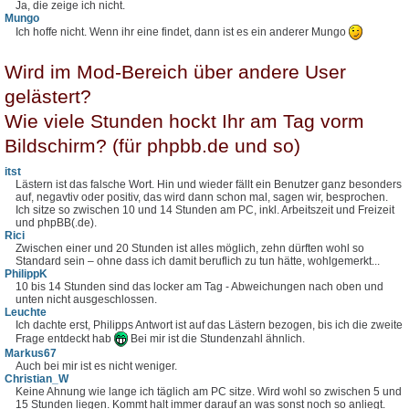
Ja, die zeige ich nicht.
Mungo
Ich hoffe nicht. Wenn ihr eine findet, dann ist es ein anderer Mungo
Wird im Mod-Bereich über andere User
gelästert?
Wie viele Stunden hockt Ihr am Tag vorm
Bildschirm? (für phpbb.de und so)
itst
Lästern ist das falsche Wort. Hin und wieder fällt ein Benutzer ganz besonders
auf, negavtiv oder positiv, das wird dann schon mal, sagen wir, besprochen.
Ich sitze so zwischen 10 und 14 Stunden am PC, inkl. Arbeitszeit und Freizeit
und phpBB(.de).
Rici
Zwischen einer und 20 Stunden ist alles möglich, zehn dürften wohl so
Standard sein – ohne dass ich damit beruflich zu tun hätte, wohlgemerkt...
PhilippK
10 bis 14 Stunden sind das locker am Tag - Abweichungen nach oben und
unten nicht ausgeschlossen.
Leuchte
Ich dachte erst, Philipps Antwort ist auf das Lästern bezogen, bis ich die zweite
Frage entdeckt hab
Bei mir ist die Stundenzahl ähnlich.
Markus67
Auch bei mir ist es nicht weniger.
Christian_W
Keine Ahnung wie lange ich täglich am PC sitze. Wird wohl so zwischen 5 und
15 Stunden liegen. Kommt halt immer darauf an was sonst noch so anliegt.