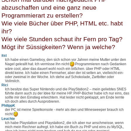
abzuschaffen und eine ganz neue
Programmierart zu erstellen?
Wie viele Bücher über PHP, HTML etc. habt
ihr?
Wie viele Stunden schaut ihr Fern pro Tag?
Mögt ihr Süssigkeiten? Wenn ja welche?
itst
Ich habe einen Gameboy, den sich schon vor Jahren meine Mutter unter den
Nagel gekrallt hat. Ich vermisse ihn nicht
Programmieren nach Gedanken
wäre cool, aber das dauert wohl noch ein bißchen. über PHP oder HTML
direkt keine. Ich habe einen Fernseher, aber der ist selten an, vielleicht ein-
oder zweimal in der Woche. Ich stehe auf Schokolade, Zartbitter oder
Vollmilch.
Rici
Ich besitze das Super Nintendo und die PlayStation2 – mein geliebtes SNES
führte dann auch zu der Idee für meine HP. PHP-Bücher habe ich nur eins, das
sollte mir den Einstieg erleichtern. Hat leider nicht geklappt, am Ende lernte
ich doch alles durch Ausprobieren.
PhilippK
der PC ist meine Spielkonsole - mehr als den und Minesweeper brauch ich
nicht
Leuchte
Ich habe Playstation und Playstation2, die ich aber nur anschmeisse, wenn
mich mein Rechner aufregt. Ich habe ein Buch zu PHP und eins zu MySQL,
aber ich lerne nicht gern trocken und hab da nur ein oder zweimal