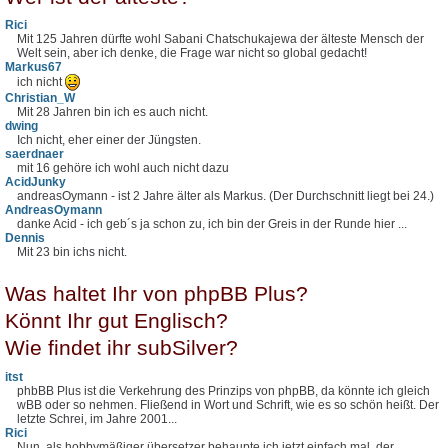
Rici
Mit 125 Jahren dürfte wohl Sabani Chatschukajewa der älteste Mensch der
Welt sein, aber ich denke, die Frage war nicht so global gedacht!
Markus67
ich nicht
Christian_W
Mit 28 Jahren bin ich es auch nicht.
dwing
Ich nicht, eher einer der Jüngsten.
saerdnaer
mit 16 gehöre ich wohl auch nicht dazu
AcidJunky
andreasOymann - ist 2 Jahre älter als Markus. (Der Durchschnitt liegt bei 24.)
AndreasOymann
danke Acid - ich geb´s ja schon zu, ich bin der Greis in der Runde hier ...
Dennis
Mit 23 bin ichs nicht.
Was haltet Ihr von phpBB Plus?
Könnt Ihr gut Englisch?
Wie findet ihr subSilver?
itst
phbBB Plus ist die Verkehrung des Prinzips von phpBB, da könnte ich gleich
wBB oder so nehmen. Fließend in Wort und Schrift, wie es so schön heißt. Der
letzte Schrei, im Jahre 2001...
Rici
Nun, als hobbymäßiger übersetzer behaupte ich jetzt einfach mal, der