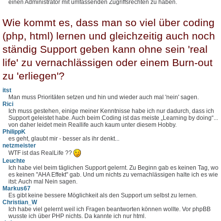
einen Administrator mit umfassenden Zugriffsrechten zu haben.
Wie kommt es, dass man so viel über coding
(php, html) lernen und gleichzeitig auch noch
ständig Support geben kann ohne sein 'real
life' zu vernachlässigen oder einem Burn-out
zu 'erliegen'?
itst
Man muss Prioritäten setzen und hin und wieder auch mal 'nein' sagen.
Rici
Ich muss gestehen, einige meiner Kenntnisse habe ich nur dadurch, dass ich
Support geleistet habe. Auch beim Coding ist das meiste „Learning by doing“...
von daher leidet mein Reallife auch kaum unter diesem Hobby.
PhilippK
es geht, glaubt mir - besser als ihr denkt...
netzmeister
WTF ist das RealLife ??
Leuchte
Ich habe viel beim täglichen Support gelernt. Zu Beginn gab es keinen Tag, wo
es keinen "AHA Effekt" gab. Und um nichts zu vernachlässigen halte ich es wie
itst: Auch mal Nein sagen.
Markus67
Es gibt keine bessere Möglichkeit als den Support um selbst zu lernen.
Christian_W
Ich habe viel gelernt weil ich Fragen beantworten können wollte. Vor phpBB
wusste ich über PHP nichts. Da kannte ich nur html.