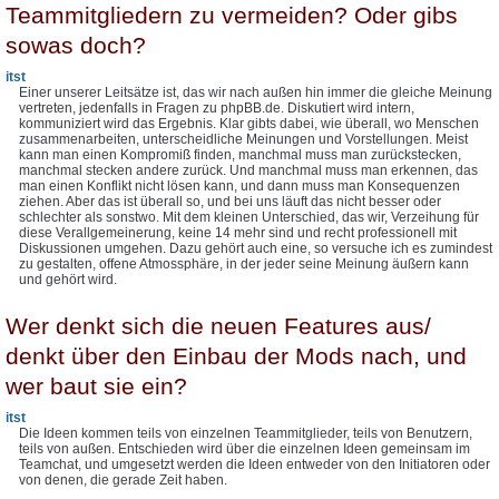
Teammitgliedern zu vermeiden? Oder gibs
sowas doch?
itst
Einer unserer Leitsätze ist, das wir nach außen hin immer die gleiche Meinung
vertreten, jedenfalls in Fragen zu phpBB.de. Diskutiert wird intern,
kommuniziert wird das Ergebnis. Klar gibts dabei, wie überall, wo Menschen
zusammenarbeiten, unterscheidliche Meinungen und Vorstellungen. Meist
kann man einen Kompromiß finden, manchmal muss man zurückstecken,
manchmal stecken andere zurück. Und manchmal muss man erkennen, das
man einen Konflikt nicht lösen kann, und dann muss man Konsequenzen
ziehen. Aber das ist überall so, und bei uns läuft das nicht besser oder
schlechter als sonstwo. Mit dem kleinen Unterschied, das wir, Verzeihung für
diese Verallgemeinerung, keine 14 mehr sind und recht professionell mit
Diskussionen umgehen. Dazu gehört auch eine, so versuche ich es zumindest
zu gestalten, offene Atmossphäre, in der jeder seine Meinung äußern kann
und gehört wird.
Wer denkt sich die neuen Features aus/
denkt über den Einbau der Mods nach, und
wer baut sie ein?
itst
Die Ideen kommen teils von einzelnen Teammitglieder, teils von Benutzern,
teils von außen. Entschieden wird über die einzelnen Ideen gemeinsam im
Teamchat, und umgesetzt werden die Ideen entweder von den Initiatoren oder
von denen, die gerade Zeit haben.