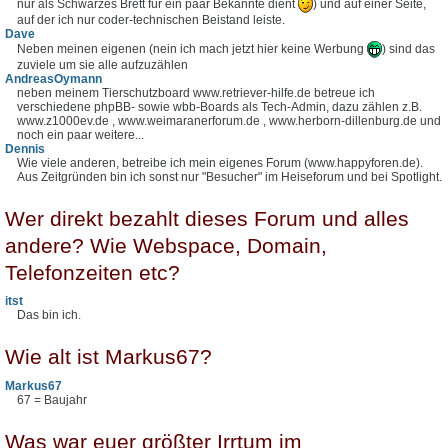
nur als Schwarzes Brett für ein paar Bekannte dient
) und auf einer Seite,
auf der ich nur coder-technischen Beistand leiste.
Dave
Neben meinen eigenen (nein ich mach jetzt hier keine Werbung
) sind das
zuviele um sie alle aufzuzählen
AndreasOymann
neben meinem Tierschutzboard www.retriever-hilfe.de betreue ich
verschiedene phpBB- sowie wbb-Boards als Tech-Admin, dazu zählen z.B.
www.z1000ev.de , www.weimaranerforum.de , www.herborn-dillenburg.de und
noch ein paar weitere...
Dennis
Wie viele anderen, betreibe ich mein eigenes Forum (www.happyforen.de).
Aus Zeitgründen bin ich sonst nur "Besucher" im Heiseforum und bei Spotlight.
Wer direkt bezahlt dieses Forum und alles
andere? Wie Webspace, Domain,
Telefonzeiten etc?
itst
Das bin ich.
Wie alt ist Markus67?
Markus67
67 = Baujahr
Was war euer größter Irrtum im