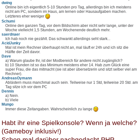
dwing
Online bin ich eigentlich 5-10 Stunden pro Tag, allerdings bin ich meistens
nicht am PC, sondern im Haus, am lernen oder Hausaufgaben machen.
Letzteres eher weniger
Schumi
Online den ganzen Tag, vor dem Bildschirm aber nicht sehr lange, unter der
Woche vielleicht 1,5 Stunden, am Wochenende deutlich mehr.
saerdnaer
Ich hab noch nie gezählt. Das schwankt allerdings seht stark...
AcidJunky
Mal ist mein Rechner überhaupt nicht an, mal läuft er 24h und ich sitz die
Hälfte der Zeit davor.
Dave
a) Warum glaube Ihr, ist der Modbereich für andere nicht zugänglich?
b) 10 Stunden ist so das Minimum meistens eher 14. Hab zum Glück eine
super Frau, die das mitmacht (sie ist aber übersetzerin und sitzt selber viel am
Rechner).
AndreasOymann
Ablästern muss manchmal auch sein. Teilweise nur 1 Std, teilweise 20 Std. am
Tag sitze ich vor dem PC
Dennis
a) Nein.
b) Viele
Mungo
Immer diese Zeitangaben. Wahrscheinlich zu lange
Habt ihr eine Spielkonsole? Wenn ja welche?
(Gameboy inklusiv!)
Schon mal darüber nachgedacht PHP