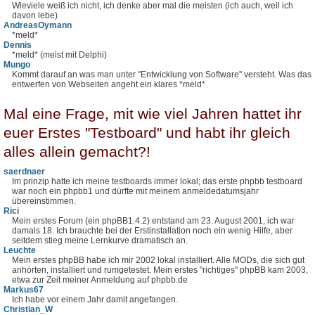
Wieviele weiß ich nicht, ich denke aber mal die meisten (ich auch, weil ich
davon lebe)
AndreasOymann
*meld*
Dennis
*meld* (meist mit Delphi)
Mungo
Kommt darauf an was man unter "Entwicklung von Software" versteht. Was das
entwerfen von Webseiten angeht ein klares *meld*
Mal eine Frage, mit wie viel Jahren hattet ihr
euer Erstes "Testboard" und habt ihr gleich
alles allein gemacht?!
saerdnaer
Im prinzip hatte ich meine testboards immer lokal; das erste phpbb testboard
war noch ein phpbb1 und dürfte mit meinem anmeldedatumsjahr
übereinstimmen.
Rici
Mein erstes Forum (ein phpBB1.4.2) entstand am 23. August 2001, ich war
damals 18. Ich brauchte bei der Erstinstallation noch ein wenig Hilfe, aber
seitdem stieg meine Lernkurve dramatisch an.
Leuchte
Mein erstes phpBB habe ich mir 2002 lokal installiert. Alle MODs, die sich gut
anhörten, installiert und rumgetestet. Mein erstes "richtiges" phpBB kam 2003,
etwa zur Zeit meiner Anmeldung auf phpbb.de
Markus67
Ich habe vor einem Jahr damit angefangen.
Christian_W