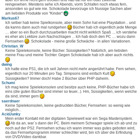
reingesehen. Meistens sehe ich Abends, vorm Schlafen noch etwas fern,
ansonsten so gut wie nie. Schokolade bevorzuge ich Nussige Sachen aber
am liebsten Produkte von "Kinder"
Markus67
Ich selber hab keine Spielkonsole, aber mein Sohn hat eine Playstation .. und
da kanns dann auch mal rundgehen
Bücher hab ich eigentlich jede Menge
.... aber so ein Buch durchzuarbeiten macht nicht wirklich Spaß .... ich verstehe
es eher als Lektüre zum Nachschlagen ... Ich hab doch den PC .... wozu dann
Fernsehen
. Schokolade - meine große Schwäche - in allen Variationen.
Christian_W
Keine Spielekonsole, keine Bücher. Süssigkeiten? Natürlich, am liebsten
meine Frau und meine Tochter. Gegen Schokolade hab ich aber auch nichts.
dwing
Ich hatte eine PS1, die ich seit Jahren nicht mehr angerührt habe. Fern sehen,
eigentlich nur 20 Minuten pro Tag. Simpsons sind einfach Kult
.
Süssigkeiten? Immer doch! Habe 2 Bücher über PHP daheim.
Schumi
Ich mag keine Spielekonsolen und besitze auch keine, PHP-Bücher habe ich
eins (die guten Bücher sind immer so teuer...). Hm, Süssigkeiten, wenn welche
da sind, immer gern
saerdnaer
Keine Spielekonsolen, keine gedruckten Bücher, Fernsehen: so wenig wie
möglich...
AcidJunky
Mein erster Kontakt mit der digitalen Spielewelt war ein Sega Mastersystem.
Ab da an, war´s dann der PC. Beim meinem Schwager spiele ich ab und zu
noch auf der PS2. Fernsehen schau ich wann immer was gutes geboten wird,
da das Fernsehprogramm immer schlechter wird, bin ich über die Erfindung
von DVD/Video dankbar.