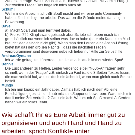
Zur ersten Frage: Weil´s Spass macht. (sowie s.o. Antwort zur Admin-Frage)
Zur zweiten Frage: Das frage ich mich auch oft.
Schumi
Weil mir die Arbeit mit phpBB Spaß macht und wir eine gute Community
haben, für die ich gerne arbeite. Das waren die Gründe meine damaligen
Bewerbung.
Dave
a): Macht Spaß und man lernt viel dabei.
b): Freizeit??? Klingt zwar egoistisch aber Scripte schreiben mach ich
grundsätzlich nur wenn ich selber was davon habe (oder ein Kunde ein Mod
braucht, den es noch nicht gibt). Wenn man den Leuten eine Abtipp-Lösung
bietet hat das den großen Nachteil, dass die nächsten Fragen
vorprogrammiert sind deswegen gebe ich lieber nur Hilfe zur Selbsthilfe.
AndreasOymann
Ich wurde gefragt und überredet, und es macht auch immer wieder Spaß
Dennis
Die Lust anderen zu Helfen. Leider vergeht die bei "N00b-Anfragen" sehr
schnell, wenn der "Frager" z.B. einfach zu Faul ist, die 3 Seiten Text zu lesen,
die man verlinkt hat, weil es doch einfacher ist, wenn man gleich nach Source
bettelt.
Mungo
Ich bin nun knapp ein Jahr dabei. Damals hab ich nach dem Abi eine
Beschäftigung gesucht und hab mich als Supporter beworben. Warum ich mir
damit meine Zeit vertreibe? Ganz einfach. Weil es mir Spaß macht. Außerdem
haben wir ein tolles Team.
Wie schafft Ihr es Eure Arbeit immer gut zu
organisieren und auch Hand und Hand zu
arbeiten, sprich Konflikte unter