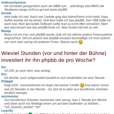
AndreasOymann
Ich schraube gelegentlich auch am WBB rum ... allerdings sind IMHO die
Strukturen lange nicht so gut wie beim phpBB
Dennis
wbb hatte ich mal. Nach nen Update ging das AdminPanel nicht mehr. Naja
helfen konnte mir da keiner. Seit dem habe ich das phpBB. Den VBB hatte ich
auch mal. Aber gecrackte Software sollte man ja nicht offen einsetzen. Aber
das was besser wie das phpBB finde ich. Aber kostet halt viel zu viel.
Mungo
Bevor ich ein Fan vom phpBB wurde, hab ich mir etliche andere Forensysteme
angeschaut. Seit ich jedoch das phpBB einsetze beschäftige ich mich jedoch
nur noch sehr wenig mit anderen Foren. Warum auch
.
Wieviel Stunden (vor und hinter der Bühne)
investiert ihr ihn phpbb.de pro Woche?
itst
10-20h, je nach dem, was anliegt.
Rici
Ich fürchte, auch aufgerundet handelt es sich bestenfalls um eine Stunde.
PhilippK
fragt nicht - sonst bekomm ich ärger mit meiner Cheffin
Das waren schon
mal 20 Stunden in der Woche - zur Zeit ist es aber aus beruflichen Gründen
deutlich weinger
netzmeister
Aus beruflichen Gründen momentan sehr wenig. max 1 Stunde pro Woche
und dann auch nur Beiträge lesen um auf dem laufenden zu bleiben..
*ich_komme_wieder* *lol*
Leuchte