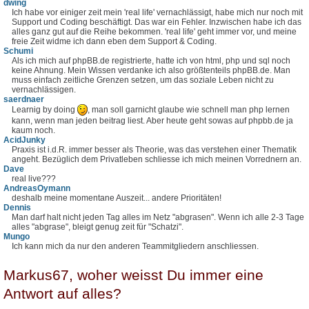
dwing
Ich habe vor einiger zeit mein 'real life' vernachlässigt, habe mich nur noch mit
Support und Coding beschäftigt. Das war ein Fehler. Inzwischen habe ich das
alles ganz gut auf die Reihe bekommen. 'real life' geht immer vor, und meine
freie Zeit widme ich dann eben dem Support & Coding.
Schumi
Als ich mich auf phpBB.de registrierte, hatte ich von html, php und sql noch
keine Ahnung. Mein Wissen verdanke ich also größtenteils phpBB.de. Man
muss einfach zeitliche Grenzen setzen, um das soziale Leben nicht zu
vernachlässigen.
saerdnaer
Learnig by doing
, man soll garnicht glaube wie schnell man php lernen
kann, wenn man jeden beitrag liest. Aber heute geht sowas auf phpbb.de ja
kaum noch.
AcidJunky
Praxis ist i.d.R. immer besser als Theorie, was das verstehen einer Thematik
angeht. Bezüglich dem Privatleben schliesse ich mich meinen Vorrednern an.
Dave
real live???
AndreasOymann
deshalb meine momentane Auszeit... andere Prioritäten!
Dennis
Man darf halt nicht jeden Tag alles im Netz "abgrasen". Wenn ich alle 2-3 Tage
alles "abgrase", bleigt genug zeit für "Schatzi".
Mungo
Ich kann mich da nur den anderen Teammitgliedern anschliessen.
Markus67, woher weisst Du immer eine
Antwort auf alles?