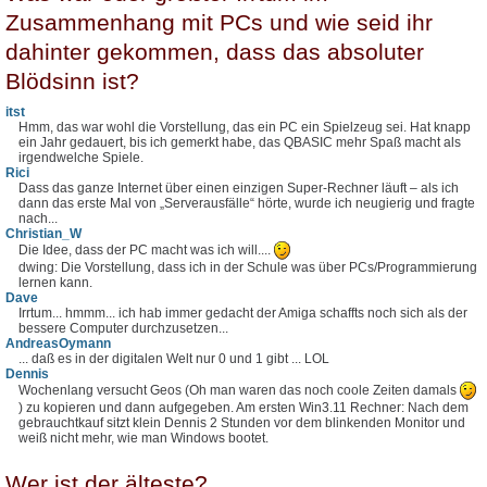
Zusammenhang mit PCs und wie seid ihr
dahinter gekommen, dass das absoluter
Blödsinn ist?
itst
Hmm, das war wohl die Vorstellung, das ein PC ein Spielzeug sei. Hat knapp
ein Jahr gedauert, bis ich gemerkt habe, das QBASIC mehr Spaß macht als
irgendwelche Spiele.
Rici
Dass das ganze Internet über einen einzigen Super-Rechner läuft – als ich
dann das erste Mal von „Serverausfälle“ hörte, wurde ich neugierig und fragte
nach...
Christian_W
Die Idee, dass der PC macht was ich will....
dwing: Die Vorstellung, dass ich in der Schule was über PCs/Programmierung
lernen kann.
Dave
Irrtum... hmmm... ich hab immer gedacht der Amiga schaffts noch sich als der
bessere Computer durchzusetzen...
AndreasOymann
... daß es in der digitalen Welt nur 0 und 1 gibt ... LOL
Dennis
Wochenlang versucht Geos (Oh man waren das noch coole Zeiten damals
) zu kopieren und dann aufgegeben. Am ersten Win3.11 Rechner: Nach dem
gebrauchtkauf sitzt klein Dennis 2 Stunden vor dem blinkenden Monitor und
weiß nicht mehr, wie man Windows bootet.
Wer ist der älteste?