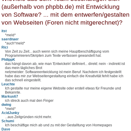
(außerhalb von phpbb.de) mit Entwicklung
von Software? ... mit dem entwerfen/gestalten
von Webseiten (Foren nicht mitgerechnet)?
itst
*meld*
saerdnaer
*auch*meld*
Rici
Von Zeit zu Zeit... auch wenn sich meine Hauptbeschäftigung vom
Programmieren/Skripten zum Texte verfassen gewandelt hat.
PhilippK
das hängt davon ab, wie man 'Entwickeln' definiert... direkt: nein - indirekt ist
das mein tägliches Brot
netzmeister: Softwareentwicklung ist mein Beruf. Nachdem ich festgestellt
habe das mir zur Webseitengestaltung einfach die Kreativität fehlt habe ich
das schnell eingestellt.
Leuchte
Ich gestalte nur meine eigene Website oder erstell etwas für Freunde und
Bekannte.
Markus67
ich streck auch mal den Finger
dwing
*meld*
AcidJunky
...aus Zeitgründen nicht mehr.
Schumi
Ich beschäftige mich ab und zu mit der Gestalltung von Homepages
Dave