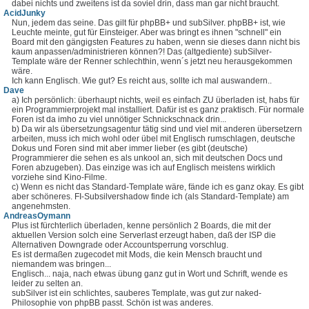
dabei nichts und zweitens ist da soviel drin, dass man gar nicht braucht.
AcidJunky
Nun, jedem das seine. Das gilt für phpBB+ und subSilver. phpBB+ ist, wie
Leuchte meinte, gut für Einsteiger. Aber was bringt es ihnen "schnell" ein
Board mit den gängigsten Features zu haben, wenn sie dieses dann nicht bis
kaum anpassen/administrieren können?! Das (altgediente) subSilver-
Template wäre der Renner schlechthin, wenn´s jetzt neu herausgekommen
wäre.
Ich kann Englisch. Wie gut? Es reicht aus, sollte ich mal auswandern..
Dave
a) Ich persönlich: überhaupt nichts, weil es einfach ZU überladen ist, habs für
ein Programmierprojekt mal installiert. Dafür ist es ganz praktisch. Für normale
Foren ist da imho zu viel unnötiger Schnickschnack drin...
b) Da wir als übersetzungsagentur tätig sind und viel mit anderen übersetzern
arbeiten, muss ich mich wohl oder übel mit Englisch rumschlagen, deutsche
Dokus und Foren sind mit aber immer lieber (es gibt (deutsche)
Programmierer die sehen es als unkool an, sich mit deutschen Docs und
Foren abzugeben). Das einzige was ich auf Englisch meistens wirklich
vorziehe sind Kino-Filme.
c) Wenn es nicht das Standard-Template wäre, fände ich es ganz okay. Es gibt
aber schöneres. FI-Subsilvershadow finde ich (als Standard-Template) am
angenehmsten.
AndreasOymann
Plus ist fürchterlich überladen, kenne persönlich 2 Boards, die mit der
aktuellen Version solch eine Serverlast erzeugt haben, daß der ISP die
Alternativen Downgrade oder Accountsperrung vorschlug.
Es ist dermaßen zugecodet mit Mods, die kein Mensch braucht und
niemandem was bringen...
Englisch... naja, nach etwas übung ganz gut in Wort und Schrift, wende es
leider zu selten an.
subSilver ist ein schlichtes, sauberes Template, was gut zur naked-
Philosophie von phpBB passt. Schön ist was anderes.