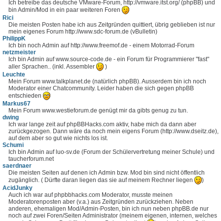
Ich betreibe das deutsche VMware-Forum, http://vmware.itst.org/ (phpBB) und
bin Admin/Mod in ein paar weiteren Foren
Rici
Die meisten Posten habe ich aus Zeitgründen quittiert, übrig geblieben ist nur
mein eigenes Forum http://www.sdc-forum.de (vBulletin)
PhilippK
Ich bin noch Admin auf http://www.freemof.de - einem Motorrad-Forum
netzmeister
Ich bin Admin auf www.source-code.de - ein Forum für Programmierer "fast"
aller Sprachen.. (inkl. Assembler
)
Leuchte
Mein Forum www.talkplanet.de (natürlich phpBB). Ausserdem bin ich noch
Moderator einer Chatcommunity. Leider haben die sich gegen phpBB
entschieden
Markus67
Mein Forum www.westieforum.de genügt mir da gibts genug zu tun.
dwing
Ich war lange zeit auf phpBBHacks.com aktiv, habe mich da dann aber
zurückgezogen. Dann wäre da noch mein eigens Forum (http://www.dseitz.de),
auf dem aber so gut wie nichts los ist.
Schumi
Ich bin Admin auf luo-sv.de (Forum der Schülervertretung meiner Schule) und
taucherforum.net
saerdnaer
Die meisten Seiten auf denen ich Admin bzw. Mod bin sind nicht öffentlich
zugänglich. ( Dürfte daran liegen das sie auf meinem Rechner liegen
)
AcidJunky
Auch ich war auf phpbbhacks.com Moderator, musste meinen
Moderatorenposten aber (v.a.) aus Zeitgründen zurückziehen. Neben
anderen, ehemaligen Mod/Admin-Posten, bin ich nun neben phpBB.de nur
noch auf zwei Foren/Seiten Administrator (meinem eigenen, internen, welches