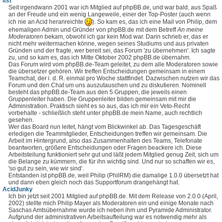
itst
Seit irgendwann 2001 war ich Mitglied auf phpBB.de, und war bald, aus Spaß
an der Freude und ein wenig Langeweile, einer der Top-Poster (auch wenn
ich nie an Acid heranreichte
). So kam es, das ich eine Mail von Philip, dem
ehemaligen Admin und Gründer von phpBB.de mit dem Betreff
An meine
Moderatoren
bekam, obwohl ich gar kein Mod war. Darin schrieb er, das er
nicht mehr weitermachen könne, wegen seines Studiums und aus privaten
Gründen und der fragte, wer bereit sei, das Forum 'zu übernehmen'. Ich sagte
zu, und so kam es, das ich Mitte Oktober 2002 phpBB.de übernahm.
Das Forum wird vom phpBB.de-Team geleitet, zu dem alle Moderatoren sowie
die übersetzer gehören. Wir treffen Entscheidungen gemeinsam in einem
Teamchat, der i. d. R. einmal pro Woche stattfindet. Dazwischen nutzen wir das
Forum und den Chat um uns auszutauschen und zu diskutieren. Nominell
besteht das phpBB.de-Team aus den 5 Gruppen, die jeweils einen
Gruppenleiter haben. Die Gruppenleiter bilden gemeinsam mit mir die
Administration. Praktisch sieht es so aus, das ich mir ein Veto-Recht
vorbehalte - schließlich steht unter phpBB.de mein Name, auch rechtlich
gesehen.
Wer das Board nun leitet, hängt vom Blickwinkel ab. Das Tagesgeschäft
erledigen die Teammitglieder, Entscheidungen treffen wir gemeinsam. Die
Arbeit im Hintergrund, also das Zusammenhalten des Teams, Telefonate
beantworten, größere Entscheidungen oder Fragen beackere ich. Diese
Arbeitsteilung funktioniert sehr gut und läßt jedem Mitglied genug Zeit, sich um
die Belange zu kümmern, die für ihn wichtig sind. Und nur so schaffen wir es,
'so gut zu sein, wie wir sind'.
Entstanden ist phpBB.de, weil Philip (PhilRM) die damalige 1.0.0 übersetzt hat
und dann eben gleich noch das Supportforum drangehängt hat.
AcidJunky
Ich bin jetzt seit 2001 Mitglied auf phpBB.de. Mit dem Release von 2.0.0 (April,
2002) stellte mich Philip Mayer als Moderatoren ein und einige Monate nach
Saschas Amtsübernahme wurde ich neben ihm und Pyramide Administrator.
Aufgrund der administrativen Arbeitsaufteilung war es notwendig mehr als