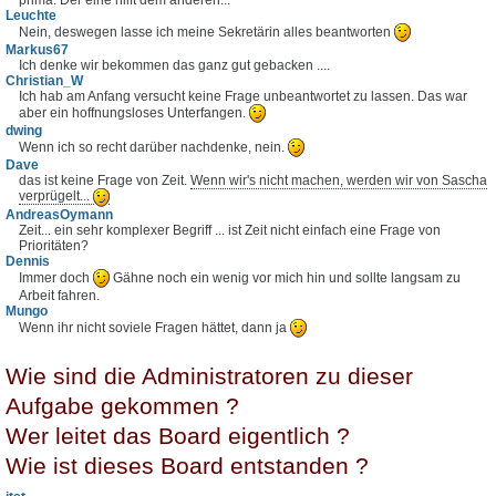
Leuchte
Nein, deswegen lasse ich meine Sekretärin alles beantworten
Markus67
Ich denke wir bekommen das ganz gut gebacken ....
Christian_W
Ich hab am Anfang versucht keine Frage unbeantwortet zu lassen. Das war
aber ein hoffnungsloses Unterfangen.
dwing
Wenn ich so recht darüber nachdenke, nein.
Dave
das ist keine Frage von Zeit.
Wenn wir's nicht machen, werden wir von Sascha
verprügelt...
AndreasOymann
Zeit... ein sehr komplexer Begriff ... ist Zeit nicht einfach eine Frage von
Prioritäten?
Dennis
Immer doch
Gähne noch ein wenig vor mich hin und sollte langsam zu
Arbeit fahren.
Mungo
Wenn ihr nicht soviele Fragen hättet, dann ja
Wie sind die Administratoren zu dieser
Aufgabe gekommen ?
Wer leitet das Board eigentlich ?
Wie ist dieses Board entstanden ?