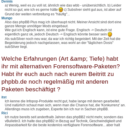
Dennis
a) Wenig, weil es zu voll ist. ähnlich wie das wbb - unübersichtlich. b) Leider
nicht so gut, wie ich es gerne hätte
c) Subsilver sieht gut aus, ist aber auf
Grund der weiten verbreitung es "häufig"...
Mungo
Also das phpBB Plus mag ich überhaupt nicht. Meiner Ansicht sind dort eine
ganze Menge unnötiger Mods eingebaut.
Wie gut ich Englisch kann, ist eine gute Frage. Englisch -> Deutsch ist
eigentlich ganz ok, jedoch Deutsch -> Englisch könnte besser sein
Als subSilver noch neu war, da war ich richtig begeistert. Mit der Zeit hat die
Begeisterung jedoch nachgelassen, was wohl an der "täglichen Dosis"
subSilver liegt.
Welche Erfahrungen (Art &amp; Tiefe) habt
ihr mit alternativen Forensoftware-Paketen?
Habt ihr euch auch nach eurem Beitritt zu
phpbb.de noch regelmäßig mit anderen
Paketen beschäftigt ?
itst
Ich kenne die Infopop-Produkte recht gut, habe lange mit denen gearbeitet.
Und natürlich schaut man sich, wenn man die Chance hat, die 'Konkurrenz' an.
Allerdings muss ich zugeben, Experte bin ich nur in Sachen phpBB.
Rici
Ich nutze bereits seit anderthalb Jahren das phpBB2 nicht mehr, sondern das
vBulletin3. Ich halte das phpBB2 in Bezug auf Technik, Geschwindigkeit und
Anpassbarkeit für die beste kostenlos verfügbare Forensoftware... aber halt