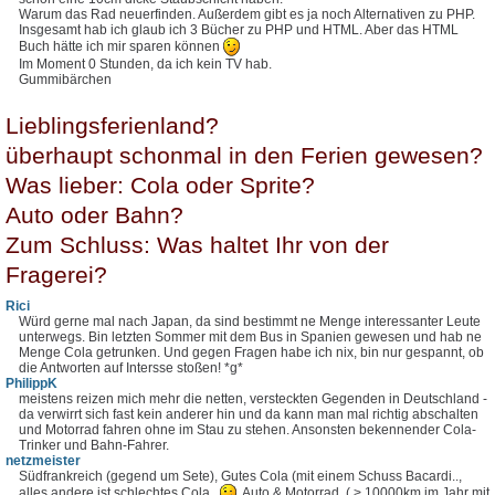
Warum das Rad neuerfinden. Außerdem gibt es ja noch Alternativen zu PHP.
Insgesamt hab ich glaub ich 3 Bücher zu PHP und HTML. Aber das HTML
Buch hätte ich mir sparen können
Im Moment 0 Stunden, da ich kein TV hab.
Gummibärchen
Lieblingsferienland?
überhaupt schonmal in den Ferien gewesen?
Was lieber: Cola oder Sprite?
Auto oder Bahn?
Zum Schluss: Was haltet Ihr von der
Fragerei?
Rici
Würd gerne mal nach Japan, da sind bestimmt ne Menge interessanter Leute
unterwegs. Bin letzten Sommer mit dem Bus in Spanien gewesen und hab ne
Menge Cola getrunken. Und gegen Fragen habe ich nix, bin nur gespannt, ob
die Antworten auf Intersse stoßen! *g*
PhilippK
meistens reizen mich mehr die netten, versteckten Gegenden in Deutschland -
da verwirrt sich fast kein anderer hin und da kann man mal richtig abschalten
und Motorrad fahren ohne im Stau zu stehen. Ansonsten bekennender Cola-
Trinker und Bahn-Fahrer.
netzmeister
Südfrankreich (gegend um Sete), Gutes Cola (mit einem Schuss Bacardi..,
alles andere ist schlechtes Cola..
, Auto & Motorrad. ( > 10000km im Jahr mit