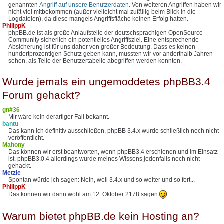
genannten
Angriff auf unsere Benutzerdaten
. Von weiteren Angriffen haben wir
nicht viel mitbekommen (außer vielleicht mal zufällig beim Blick in die
Logdateien), da diese mangels Angriffsfläche keinen Erfolg hatten.
PhilippK
phpBB.de ist als große Anlaufstelle der deutschsprachigen OpenSource-
Community sicherlich ein potentielles Angriffsziel. Eine entsprechende
Absicherung ist für uns daher von großer Bedeutung. Dass es keinen
hundertprozentigen Schutz geben kann, mussten wir vor anderthalb Jahren
sehen, als Teile der Benutzertabelle abegriffen werden konnten.
Wurde jemals ein ungemoddetes phpBB3.4
Forum gehackt?
gn#36
Mir wäre kein derartiger Fall bekannt.
bantu
Das kann ich definitiv ausschließen, phpBB 3.4.x wurde schließlich noch nicht
veröffentlicht.
Mahony
Das können wir erst beantworten, wenn phpBB3.4 erschienen und im Einsatz
ist. phpBB3.0.4 allerdings wurde meines Wissens jedenfalls noch nicht
gehackt.
Metzle
Spontan würde ich sagen: Nein, weil 3.4.x und so weiter und so fort...
PhilippK
Das können wir dann wohl am 12. Oktober 2178 sagen
Warum bietet phpBB.de kein Hosting an?