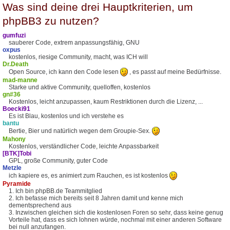
Was sind deine drei Hauptkriterien, um
phpBB3 zu nutzen?
gumfuzi
sauberer Code, extrem anpassungsfähig, GNU
oxpus
kostenlos, riesige Community, macht, was ICH will
Dr.Death
Open Source, ich kann den Code lesen
, es passt auf meine Bedürfnisse.
mad-manne
Starke und aktive Community, quelloffen, kostenlos
gn#36
Kostenlos, leicht anzupassen, kaum Restriktionen durch die Lizenz, ...
Boecki91
Es ist Blau, kostenlos und ich verstehe es
bantu
Bertie, Bier und natürlich wegen dem Groupie-Sex.
Mahony
Kostenlos, verständlicher Code, leichte Anpassbarkeit
[BTK]Tobi
GPL, große Community, guter Code
Metzle
ich kapiere es, es animiert zum Rauchen, es ist kostenlos
Pyramide
1. Ich bin phpBB.de Teammitglied
2. Ich befasse mich bereits seit 8 Jahren damit und kenne mich
dementsprechend aus
3. Inzwischen gleichen sich die kostenlosen Foren so sehr, dass keine genug
Vorteile hat, dass es sich lohnen würde, nochmal mit einer anderen Software
bei null anzufangen.