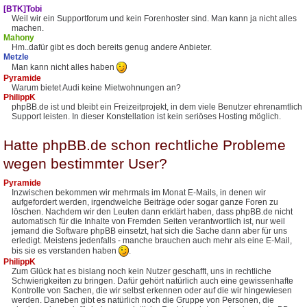
[BTK]Tobi
Weil wir ein Supportforum und kein Forenhoster sind. Man kann ja nicht alles
machen.
Mahony
Hm..dafür gibt es doch bereits genug andere Anbieter.
Metzle
Man kann nicht alles haben
Pyramide
Warum bietet Audi keine Mietwohnungen an?
PhilippK
phpBB.de ist und bleibt ein Freizeitprojekt, in dem viele Benutzer ehrenamtlich
Support leisten. In dieser Konstellation ist kein seriöses Hosting möglich.
Hatte phpBB.de schon rechtliche Probleme
wegen bestimmter User?
Pyramide
Inzwischen bekommen wir mehrmals im Monat E-Mails, in denen wir
aufgefordert werden, irgendwelche Beiträge oder sogar ganze Foren zu
löschen. Nachdem wir den Leuten dann erklärt haben, dass phpBB.de nicht
automatisch für die Inhalte von Fremden Seiten verantwortlich ist, nur weil
jemand die Software phpBB einsetzt, hat sich die Sache dann aber für uns
erledigt. Meistens jedenfalls - manche brauchen auch mehr als eine E-Mail,
bis sie es verstanden haben
.
PhilippK
Zum Glück hat es bislang noch kein Nutzer geschafft, uns in rechtliche
Schwierigkeiten zu bringen. Dafür gehört natürlich auch eine gewissenhafte
Kontrolle von Sachen, die wir selbst erkennen oder auf die wir hingewiesen
werden. Daneben gibt es natürlich noch die Gruppe von Personen, die