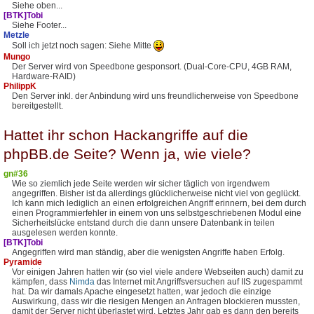
Siehe oben...
[BTK]Tobi
Siehe Footer...
Metzle
Soll ich jetzt noch sagen: Siehe Mitte
Mungo
Der Server wird von Speedbone gesponsort. (Dual-Core-CPU, 4GB RAM,
Hardware-RAID)
PhilippK
Den Server inkl. der Anbindung wird uns freundlicherweise von Speedbone
bereitgestellt.
Hattet ihr schon Hackangriffe auf die
phpBB.de Seite? Wenn ja, wie viele?
gn#36
Wie so ziemlich jede Seite werden wir sicher täglich von irgendwem
angegriffen. Bisher ist da allerdings glücklicherweise nicht viel von geglückt.
Ich kann mich lediglich an einen erfolgreichen Angriff erinnern, bei dem durch
einen Programmierfehler in einem von uns selbstgeschriebenen Modul eine
Sicherheitslücke entstand durch die dann unsere Datenbank in teilen
ausgelesen werden konnte.
[BTK]Tobi
Angegriffen wird man ständig, aber die wenigsten Angriffe haben Erfolg.
Pyramide
Vor einigen Jahren hatten wir (so viel viele andere Webseiten auch) damit zu
kämpfen, dass
Nimda
das Internet mit Angriffsversuchen auf IIS zugespammt
hat. Da wir damals Apache eingesetzt hatten, war jedoch die einzige
Auswirkung, dass wir die riesigen Mengen an Anfragen blockieren mussten,
damit der Server nicht überlastet wird. Letztes Jahr gab es dann den bereits