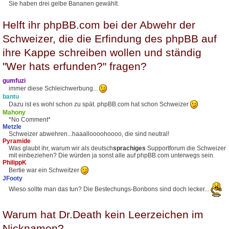
Sie haben drei gelbe Bananen gewählt.
Helft ihr phpBB.com bei der Abwehr der
Schweizer, die die Erfindung des phpBB auf
ihre Kappe schreiben wollen und ständig
"Wer hats erfunden?" fragen?
gumfuzi
immer diese Schleichwerbung...
bantu
Dazu ist es wohl schon zu spät. phpBB.com hat schon Schweizer
Mahony
*No Comment*
Metzle
Schweizer abwehren...haaalloooohoooo, die sind neutral!
Pyramide
Was glaubt ihr, warum wir als deutsch
sprachiges
Supportforum die Schweizer
mit einbeziehen? Die würden ja sonst alle auf phpBB.com unterwegs sein.
PhilippK
Bertie war ein Schweitzer
JFooty
Wieso sollte man das tun? Die Bestechungs-Bonbons sind doch lecker...
Warum hat Dr.Death kein Leerzeichen im
Nicknamen?