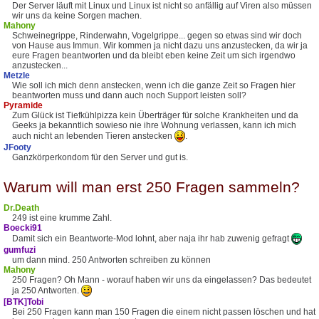
Der Server läuft mit Linux und Linux ist nicht so anfällig auf Viren also müssen
wir uns da keine Sorgen machen.
Mahony
Schweinegrippe, Rinderwahn, Vogelgrippe... gegen so etwas sind wir doch
von Hause aus Immun. Wir kommen ja nicht dazu uns anzustecken, da wir ja
eure Fragen beantworten und da bleibt eben keine Zeit um sich irgendwo
anzustecken...
Metzle
Wie soll ich mich denn anstecken, wenn ich die ganze Zeit so Fragen hier
beantworten muss und dann auch noch Support leisten soll?
Pyramide
Zum Glück ist Tiefkühlpizza kein Überträger für solche Krankheiten und da
Geeks ja bekanntlich sowieso nie ihre Wohnung verlassen, kann ich mich
auch nicht an lebenden Tieren anstecken
.
JFooty
Ganzkörperkondom für den Server und gut is.
Warum will man erst 250 Fragen sammeln?
Dr.Death
249 ist eine krumme Zahl.
Boecki91
Damit sich ein Beantworte-Mod lohnt, aber naja ihr hab zuwenig gefragt
gumfuzi
um dann mind. 250 Antworten schreiben zu können
Mahony
250 Fragen? Oh Mann - worauf haben wir uns da eingelassen? Das bedeutet
ja 250 Antworten.
[BTK]Tobi
Bei 250 Fragen kann man 150 Fragen die einem nicht passen löschen und hat