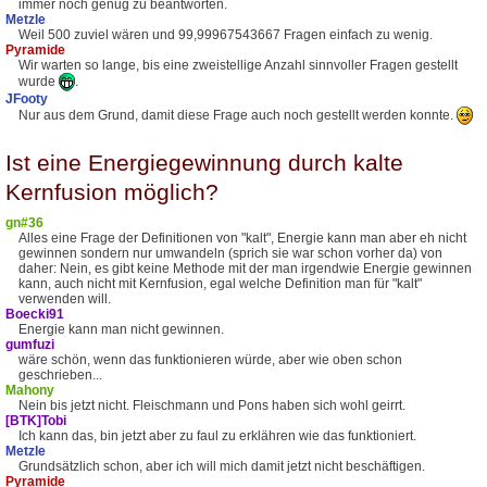
immer noch genug zu beantworten.
Metzle
Weil 500 zuviel wären und 99,99967543667 Fragen einfach zu wenig.
Pyramide
Wir warten so lange, bis eine zweistellige Anzahl sinnvoller Fragen gestellt
wurde
.
JFooty
Nur aus dem Grund, damit diese Frage auch noch gestellt werden konnte.
Ist eine Energiegewinnung durch kalte
Kernfusion möglich?
gn#36
Alles eine Frage der Definitionen von "kalt", Energie kann man aber eh nicht
gewinnen sondern nur umwandeln (sprich sie war schon vorher da) von
daher: Nein, es gibt keine Methode mit der man irgendwie Energie gewinnen
kann, auch nicht mit Kernfusion, egal welche Definition man für "kalt"
verwenden will.
Boecki91
Energie kann man nicht gewinnen.
gumfuzi
wäre schön, wenn das funktionieren würde, aber wie oben schon
geschrieben...
Mahony
Nein bis jetzt nicht. Fleischmann und Pons haben sich wohl geirrt.
[BTK]Tobi
Ich kann das, bin jetzt aber zu faul zu erklähren wie das funktioniert.
Metzle
Grundsätzlich schon, aber ich will mich damit jetzt nicht beschäftigen.
Pyramide