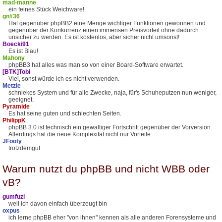
mad-manne
ein feines Stück Weichware!
gn#36
Hat gegenüber phpBB2 eine Menge wichtiger Funktionen gewonnen und
gegenüber der Konkurrenz einen immensen Preisvorteil ohne dadurch
unsicher zu werden. Es ist kostenlos, aber sicher nicht umsonst!
Boecki91
Es ist Blau!
Mahony
phpBB3 hat alles was man so von einer Board-Software erwartet.
[BTK]Tobi
Viel, sonst würde ich es nicht verwenden.
Metzle
schniekes System und für alle Zwecke, naja, für's Schuheputzen nun weniger,
geeignet.
Pyramide
Es hat seine guten und schlechten Seiten.
PhilippK
phpBB 3.0 ist technisch ein gewaltiger Fortschritt gegenüber der Vorversion.
Allerdings hat die neue Komplexität nicht nur Vorteile.
JFooty
trotzdemgut
Warum nutzt du phpBB und nicht WBB oder
vB?
gumfuzi
weil ich davon einfach überzeugt bin
oxpus
ich lerne phpBB eher "von ihnen" kennen als alle anderen Forensysteme und