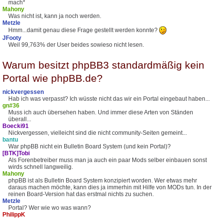
mach*
Mahony
Was nicht ist, kann ja noch werden.
Metzle
Hmm...damit genau diese Frage gestellt werden konnte?
JFooty
Weil 99,763% der User beides sowieso nicht lesen.
Warum besitzt phpBB3 standardmäßig kein
Portal wie phpBB.de?
nickvergessen
Hab ich was verpasst? Ich wüsste nicht das wir ein Portal eingebaut haben...
gn#36
Muss ich auch übersehen haben. Und immer diese Arten von Ständen
überall...
Boecki91
Nickvergessen, vielleicht sind die nicht community-Seiten gemeint...
bantu
War phpBB nicht ein Bulletin Board System (und kein Portal)?
[BTK]Tobi
Als Forenbetreiber muss man ja auch ein paar Mods selber einbauen sonst
wirds schnell langweilig.
Mahony
phpBB ist als Bulletin Board System konzipiert worden. Wer etwas mehr
daraus machen möchte, kann dies ja immerhin mit Hilfe von MODs tun. In der
reinen Board-Version hat das erstmal nichts zu suchen.
Metzle
Portal? Wer wie wo was wann?
PhilippK