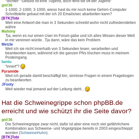
*dichtet* "Geduld ist eine Tugend, doch fehlt sie oft der Jugend"
gn#36
1-1000, 2-1000, 3-1000, wieso hast du mir noch keine Gehirn-Computer
Schnittstelle gebaut mit der ich 20 Emails/sec abarbeiten kann?
[BTK]Tobi
Weil eine Antwort die man in 3 Sekunden schreibt wohn nicht zufriedenstellen
währe
Mahony
Tja, wenn es nur einen User im Forum gäbe und ich alles Wissen dieser Welt
in mir vereinen würde.. Tja dann, wäre das kein Problem.
Metzle
Weil ich sie nicht innerhalb von 3 Sekunden lesen, verarbeiten und
beantworten kann, während ich die ganzen PNs löschen muss in meinem
Posteingang.
bantu
"innert"?
Pyramide
Weil ich gerade damit beschäftigt bin, sinnlose Fragen in einem Fragebogen
zu beantworten.
JFooty
Weil wieder mal jemand auf der Leitung steht...
Hat die Schweinegrippe schon phpBB.de
erreicht und wie schützt ihr die Seite davor?
gn#36
Die Schweinegrippe zwar nicht, dafür ist aber eine noch viel gefährlichere
Kombination aus Schweine- und Vogelgrippe bereits in 2003 eingeschleppt
worden (
SchweineHuhn
).
[BTK]Tobi