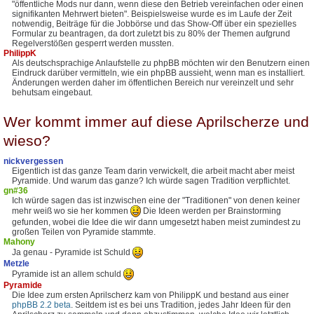
"öffentliche Mods nur dann, wenn diese den Betrieb vereinfachen oder einen
signifikanten Mehrwert bieten". Beispielsweise wurde es im Laufe der Zeit
notwendig, Beiträge für die Jobbörse und das Show-Off über ein spezielles
Formular zu beantragen, da dort zuletzt bis zu 80% der Themen aufgrund
Regelverstößen gesperrt werden mussten.
PhilippK
Als deutschsprachige Anlaufstelle zu phpBB möchten wir den Benutzern einen
Eindruck darüber vermitteln, wie ein phpBB aussieht, wenn man es installiert.
Änderungen werden daher im öffentlichen Bereich nur vereinzelt und sehr
behutsam eingebaut.
Wer kommt immer auf diese Aprilscherze und
wieso?
nickvergessen
Eigentlich ist das ganze Team darin verwickelt, die arbeit macht aber meist
Pyramide. Und warum das ganze? Ich würde sagen Tradition verpflichtet.
gn#36
Ich würde sagen das ist inzwischen eine der "Traditionen" von denen keiner
mehr weiß wo sie her kommen
Die Ideen werden per Brainstorming
gefunden, wobei die Idee die wir dann umgesetzt haben meist zumindest zu
großen Teilen von Pyramide stammte.
Mahony
Ja genau - Pyramide ist Schuld
Metzle
Pyramide ist an allem schuld
Pyramide
Die Idee zum ersten Aprilscherz kam von PhilippK und bestand aus einer
phpBB 2.2 beta
. Seitdem ist es bei uns Tradition, jedes Jahr Ideen für den