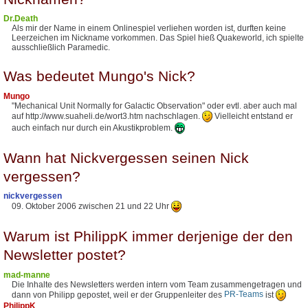
Dr.Death
Als mir der Name in einem Onlinespiel verliehen worden ist, durften keine
Leerzeichen im Nickname vorkommen. Das Spiel hieß Quakeworld, ich spielte
ausschließlich Paramedic.
Was bedeutet Mungo's Nick?
Mungo
"Mechanical Unit Normally for Galactic Observation" oder evtl. aber auch mal
auf http://www.suaheli.de/wort3.htm nachschlagen.
Vielleicht entstand er
auch einfach nur durch ein Akustikproblem.
Wann hat Nickvergessen seinen Nick
vergessen?
nickvergessen
09. Oktober 2006 zwischen 21 und 22 Uhr
Warum ist PhilippK immer derjenige der den
Newsletter postet?
mad-manne
Die Inhalte des Newsletters werden intern vom Team zusammengetragen und
dann von Philipp gepostet, weil er der Gruppenleiter des
PR-Teams
ist
PhilippK