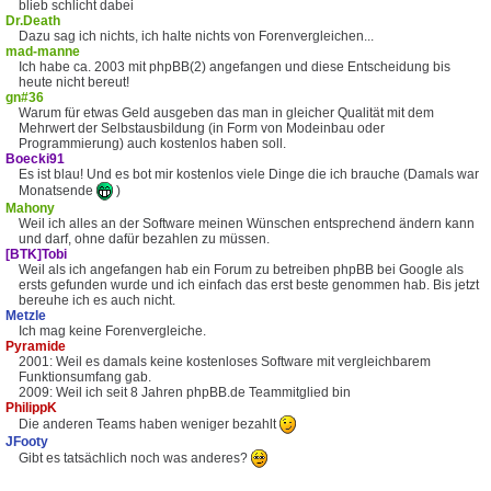
blieb schlicht dabei
Dr.Death
Dazu sag ich nichts, ich halte nichts von Forenvergleichen...
mad-manne
Ich habe ca. 2003 mit phpBB(2) angefangen und diese Entscheidung bis
heute nicht bereut!
gn#36
Warum für etwas Geld ausgeben das man in gleicher Qualität mit dem
Mehrwert der Selbstausbildung (in Form von Modeinbau oder
Programmierung) auch kostenlos haben soll.
Boecki91
Es ist blau! Und es bot mir kostenlos viele Dinge die ich brauche (Damals war
Monatsende
)
Mahony
Weil ich alles an der Software meinen Wünschen entsprechend ändern kann
und darf, ohne dafür bezahlen zu müssen.
[BTK]Tobi
Weil als ich angefangen hab ein Forum zu betreiben phpBB bei Google als
ersts gefunden wurde und ich einfach das erst beste genommen hab. Bis jetzt
bereuhe ich es auch nicht.
Metzle
Ich mag keine Forenvergleiche.
Pyramide
2001: Weil es damals keine kostenloses Software mit vergleichbarem
Funktionsumfang gab.
2009: Weil ich seit 8 Jahren phpBB.de Teammitglied bin
PhilippK
Die anderen Teams haben weniger bezahlt
JFooty
Gibt es tatsächlich noch was anderes?