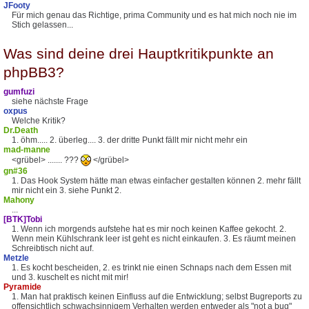
JFooty
Für mich genau das Richtige, prima Community und es hat mich noch nie im
Stich gelassen...
Was sind deine drei Hauptkritikpunkte an
phpBB3?
gumfuzi
siehe nächste Frage
oxpus
Welche Kritik?
Dr.Death
1. öhm..... 2. überleg.... 3. der dritte Punkt fällt mir nicht mehr ein
mad-manne
<grübel> ....... ???
</grübel>
gn#36
1. Das Hook System hätte man etwas einfacher gestalten können 2. mehr fällt
mir nicht ein 3. siehe Punkt 2.
Mahony
...
[BTK]Tobi
1. Wenn ich morgends aufstehe hat es mir noch keinen Kaffee gekocht. 2.
Wenn mein Kühlschrank leer ist geht es nicht einkaufen. 3. Es räumt meinen
Schreibtisch nicht auf.
Metzle
1. Es kocht bescheiden, 2. es trinkt nie einen Schnaps nach dem Essen mit
und 3. kuschelt es nicht mit mir!
Pyramide
1. Man hat praktisch keinen Einfluss auf die Entwicklung; selbst Bugreports zu
offensichtlich schwachsinnigem Verhalten werden entweder als "not a bug"