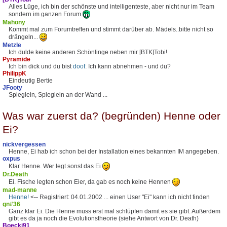
Alles Lüge, ich bin der schönste und intelligenteste, aber nicht nur im Team
sondern im ganzen Forum
Mahony
Kommt mal zum Forumtreffen und stimmt darüber ab. Mädels..bitte nicht so
drängeln...
Metzle
Ich dulde keine anderen Schönlinge neben mir [BTK]Tobi!
Pyramide
Ich bin dick und du bist
doof
. Ich kann abnehmen - und du?
PhilippK
Eindeutig Bertie
JFooty
Spieglein, Spieglein an der Wand ...
Was war zuerst da? (begründen) Henne oder
Ei?
nickvergessen
Henne, Ei hab ich schon bei der Installation eines bekannten IM angegeben.
oxpus
Klar Henne. Wer legt sonst das Ei
Dr.Death
Ei. Fische legten schon Eier, da gab es noch keine Hennen
mad-manne
Henne!
<-- Registriert: 04.01.2002 ... einen User "Ei" kann ich nicht finden
gn#36
Ganz klar Ei. Die Henne muss erst mal schlüpfen damit es sie gibt. Außerdem
gibt es da ja noch die Evolutionstheorie (siehe Antwort von Dr. Death)
Boecki91