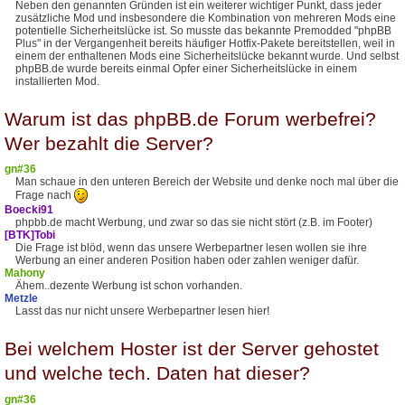
Neben den genannten Gründen ist ein weiterer wichtiger Punkt, dass jeder
zusätzliche Mod und insbesondere die Kombination von mehreren Mods eine
potentielle Sicherheitslücke ist. So musste das bekannte Premodded "phpBB
Plus" in der Vergangenheit bereits häufiger Hotfix-Pakete bereitstellen, weil in
einem der enthaltenen Mods eine Sicherheitslücke bekannt wurde. Und selbst
phpBB.de wurde bereits einmal Opfer einer Sicherheitslücke in einem
installierten Mod.
Warum ist das phpBB.de Forum werbefrei?
Wer bezahlt die Server?
gn#36
Man schaue in den unteren Bereich der Website und denke noch mal über die
Frage nach
Boecki91
phpbb.de macht Werbung, und zwar so das sie nicht stört (z.B. im Footer)
[BTK]Tobi
Die Frage ist blöd, wenn das unsere Werbepartner lesen wollen sie ihre
Werbung an einer anderen Position haben oder zahlen weniger dafür.
Mahony
Ähem..dezente Werbung ist schon vorhanden.
Metzle
Lasst das nur nicht unsere Werbepartner lesen hier!
Bei welchem Hoster ist der Server gehostet
und welche tech. Daten hat dieser?
gn#36