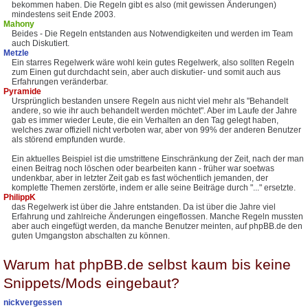
bekommen haben. Die Regeln gibt es also (mit gewissen Änderungen)
mindestens seit Ende 2003.
Mahony
Beides - Die Regeln entstanden aus Notwendigkeiten und werden im Team
auch Diskutiert.
Metzle
Ein starres Regelwerk wäre wohl kein gutes Regelwerk, also sollten Regeln
zum Einen gut durchdacht sein, aber auch diskutier- und somit auch aus
Erfahrungen veränderbar.
Pyramide
Ursprünglich bestanden unsere Regeln aus nicht viel mehr als "Behandelt
andere, so wie ihr auch behandelt werden möchtet". Aber im Laufe der Jahre
gab es immer wieder Leute, die ein Verhalten an den Tag gelegt haben,
welches zwar offiziell nicht verboten war, aber von 99% der anderen Benutzer
als störend empfunden wurde.
Ein aktuelles Beispiel ist die umstrittene Einschränkung der Zeit, nach der man
einen Beitrag noch löschen oder bearbeiten kann - früher war soetwas
undenkbar, aber in letzter Zeit gab es fast wöchentlich jemanden, der
komplette Themen zerstörte, indem er alle seine Beiträge durch "..." ersetzte.
PhilippK
das Regelwerk ist über die Jahre entstanden. Da ist über die Jahre viel
Erfahrung und zahlreiche Änderungen eingeflossen. Manche Regeln mussten
aber auch eingefügt werden, da manche Benutzer meinten, auf phpBB.de den
guten Umgangston abschalten zu können.
Warum hat phpBB.de selbst kaum bis keine
Snippets/Mods eingebaut?
nickvergessen