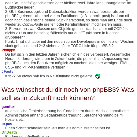
oder "will not fix" geschlossen oder bleiben zwei Jahre lang unangetastet im
Bugtracker liegen.
2. GUI, Businesslogik und Datenabstraktion werden zwar besser als bei
phpBB2 getrennt, aber bei vielen Funktionen (z.B. submit_post) ist dann oft
doch noch das entscheidende Stück hartkodiert, so dass man am Ende doch
wieder zu Copy&Paste greifen oder Kernfunktionen modifizieren muss.
3. Es werden zwar Klassen und Objekte genutzt, das hat aber mit OOP fast
nichts zu tun und besteht größtenteils nur aus "Funktionen in Klassen
gruppieren"
Punkt 1 hat sich aber mit den neuen Junior Developers in den letzten Wochen
stark gebessert und 2+3 stehen auf der TODO Liste für phpBB 3.2
PhilippK
Da hat sich in den letzten Jahren sicherlich einiges verbessert. Wesentliche
Herausforderung wird aber in Zukunft sein, die persönliche Anpassung von
phpBB 3 auch den Benutzern möglich zu machen, die über weniger HTML-,
CSS- und PHP-Kenntnisse verfügen.
JFooty
Kritik? So etwas hab ich in Neufünfland nicht gelernt...
Was wünschst du dir noch von phpBB3? Was
soll es in Zukunft noch können?
gumfuzi
automatische Fehlerbehebung bei Codefehlern durch Mods, automatische
Administration anhand Gedankenübertragung, Spracherkennung beim
Posten, etc.
oxpus
Einen Schritt schneller sein, als man als Administrator selber ist.
Dr.Death
Eierlegende Wollmilchsau.