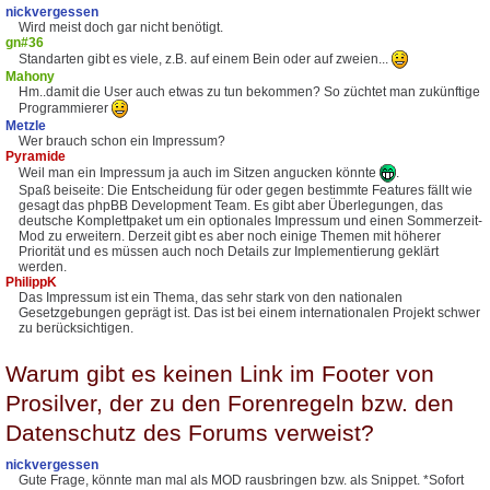
nickvergessen
Wird meist doch gar nicht benötigt.
gn#36
Standarten gibt es viele, z.B. auf einem Bein oder auf zweien...
Mahony
Hm..damit die User auch etwas zu tun bekommen? So züchtet man zukünftige
Programmierer
Metzle
Wer brauch schon ein Impressum?
Pyramide
Weil man ein Impressum ja auch im Sitzen angucken könnte
.
Spaß beiseite: Die Entscheidung für oder gegen bestimmte Features fällt wie
gesagt das phpBB Development Team. Es gibt aber Überlegungen, das
deutsche Komplettpaket um ein optionales Impressum und einen Sommerzeit-
Mod zu erweitern. Derzeit gibt es aber noch einige Themen mit höherer
Priorität und es müssen auch noch Details zur Implementierung geklärt
werden.
PhilippK
Das Impressum ist ein Thema, das sehr stark von den nationalen
Gesetzgebungen geprägt ist. Das ist bei einem internationalen Projekt schwer
zu berücksichtigen.
Warum gibt es keinen Link im Footer von
Prosilver, der zu den Forenregeln bzw. den
Datenschutz des Forums verweist?
nickvergessen
Gute Frage, könnte man mal als MOD rausbringen bzw. als Snippet. *Sofort