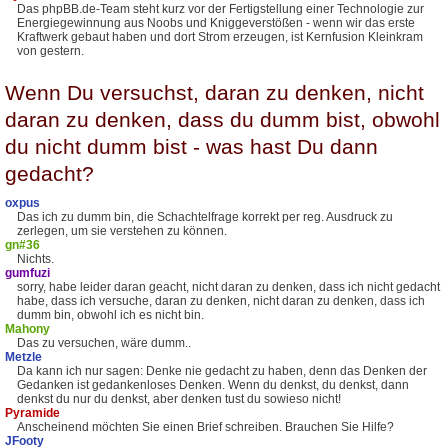
Das phpBB.de-Team steht kurz vor der Fertigstellung einer Technologie zur
Energiegewinnung aus Noobs und Kniggeverstößen - wenn wir das erste
Kraftwerk gebaut haben und dort Strom erzeugen, ist Kernfusion Kleinkram
von gestern.
Wenn Du versuchst, daran zu denken, nicht
daran zu denken, dass du dumm bist, obwohl
du nicht dumm bist - was hast Du dann
gedacht?
oxpus
Das ich zu dumm bin, die Schachtelfrage korrekt per reg. Ausdruck zu
zerlegen, um sie verstehen zu können.
gn#36
Nichts.
gumfuzi
sorry, habe leider daran geacht, nicht daran zu denken, dass ich nicht gedacht
habe, dass ich versuche, daran zu denken, nicht daran zu denken, dass ich
dumm bin, obwohl ich es nicht bin.
Mahony
Das zu versuchen, wäre dumm..
Metzle
Da kann ich nur sagen: Denke nie gedacht zu haben, denn das Denken der
Gedanken ist gedankenloses Denken. Wenn du denkst, du denkst, dann
denkst du nur du denkst, aber denken tust du sowieso nicht!
Pyramide
Anscheinend möchten Sie einen Brief schreiben. Brauchen Sie Hilfe?
JFooty