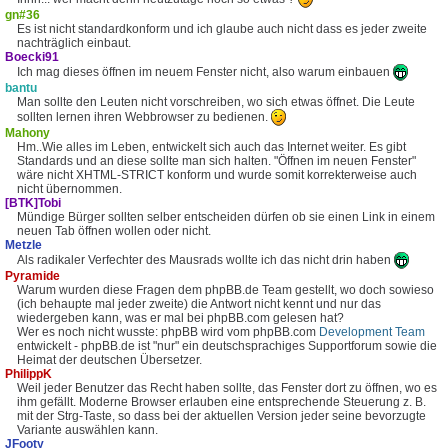
gn#36
Es ist nicht standardkonform und ich glaube auch nicht dass es jeder zweite
nachträglich einbaut.
Boecki91
Ich mag dieses öffnen im neuem Fenster nicht, also warum einbauen
bantu
Man sollte den Leuten nicht vorschreiben, wo sich etwas öffnet. Die Leute
sollten lernen ihren Webbrowser zu bedienen.
Mahony
Hm..Wie alles im Leben, entwickelt sich auch das Internet weiter. Es gibt
Standards und an diese sollte man sich halten. "Öffnen im neuen Fenster"
wäre nicht XHTML-STRICT konform und wurde somit korrekterweise auch
nicht übernommen.
[BTK]Tobi
Mündige Bürger sollten selber entscheiden dürfen ob sie einen Link in einem
neuen Tab öffnen wollen oder nicht.
Metzle
Als radikaler Verfechter des Mausrads wollte ich das nicht drin haben
Pyramide
Warum wurden diese Fragen dem phpBB.de Team gestellt, wo doch sowieso
(ich behaupte mal jeder zweite) die Antwort nicht kennt und nur das
wiedergeben kann, was er mal bei phpBB.com gelesen hat?
Wer es noch nicht wusste: phpBB wird vom phpBB.com
Development Team
entwickelt - phpBB.de ist "nur" ein deutschsprachiges Supportforum sowie die
Heimat der deutschen Übersetzer.
PhilippK
Weil jeder Benutzer das Recht haben sollte, das Fenster dort zu öffnen, wo es
ihm gefällt. Moderne Browser erlauben eine entsprechende Steuerung z. B.
mit der Strg-Taste, so dass bei der aktuellen Version jeder seine bevorzugte
Variante auswählen kann.
JFooty