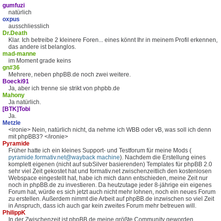
gumfuzi
natürlich
oxpus
ausschliesslich
Dr.Death
Klar. Ich betreibe 2 kleinere Foren... eines könnt Ihr in meinem Profil erkennen,
das andere ist belanglos.
mad-manne
im Moment grade keins
gn#36
Mehrere, neben phpBB.de noch zwei weitere.
Boecki91
Ja, aber ich trenne sie strikt von phpbb.de
Mahony
Ja natürlich.
[BTK]Tobi
Ja.
Metzle
<ironie> Nein, natürlich nicht, da nehme ich WBB oder vB, was soll ich denn
mit phpBB3? </ironie>
Pyramide
Früher hatte ich ein kleines Support- und Testforum für meine Mods (
pyramide.formativ.net@wayback machine
). Nachdem die Erstellung eines
komplett eigenen (nicht auf subSilver basierenden) Templates für phpBB 2.0
sehr viel Zeit gekostet hat und formativ.net zwischenzeitlich den kostenlosen
Webspace eingestellt hat, habe ich mich dann entschieden, meine Zeit nur
noch in phpBB.de zu investieren. Da heutzutage jeder 8-jährige ein eigenes
Forum hat, würde es sich jetzt auch nicht mehr lohnen, noch ein neues Forum
zu erstellen. Außerdem nimmt die Arbeit auf phpBB.de inzwischen so viel Zeit
in Anspruch, dass ich auch gar kein zweites Forum mehr betreuen will.
PhilippK
In der Zwischenzeit ist phpBB.de meine größte Community geworden.