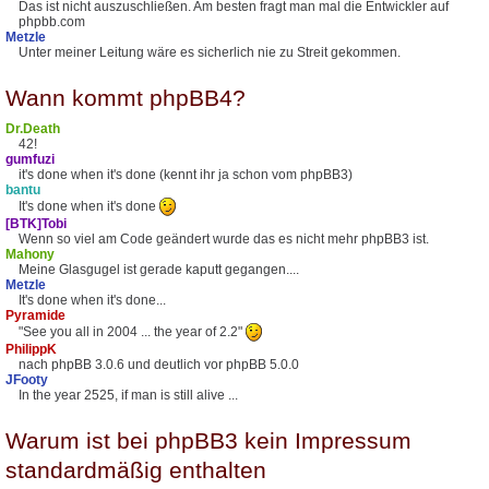
Das ist nicht auszuschließen. Am besten fragt man mal die Entwickler auf
phpbb.com
Metzle
Unter meiner Leitung wäre es sicherlich nie zu Streit gekommen.
Wann kommt phpBB4?
Dr.Death
42!
gumfuzi
it's done when it's done (kennt ihr ja schon vom phpBB3)
bantu
It's done when it's done
[BTK]Tobi
Wenn so viel am Code geändert wurde das es nicht mehr phpBB3 ist.
Mahony
Meine Glasgugel ist gerade kaputt gegangen....
Metzle
It's done when it's done...
Pyramide
"See you all in 2004 ... the year of 2.2"
PhilippK
nach phpBB 3.0.6 und deutlich vor phpBB 5.0.0
JFooty
In the year 2525, if man is still alive ...
Warum ist bei phpBB3 kein Impressum
standardmäßig enthalten