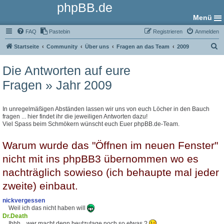
phpBB.de
Menü
FAQ
Pastebin
Registrieren
Anmelden
S
Startseite
Community
Über uns
Fragen an das Team
2009
u
Die Antworten auf eure
c
Fragen » Jahr 2009
h
e
In unregelmäßigen Abständen lassen wir uns von euch Löcher in den Bauch
fragen ... hier findet ihr die jeweiligen Antworten dazu!
Viel Spass beim Schmökern wünscht euch Euer phpBB.de-Team.
Warum wurde das "Öffnen im neuen Fenster"
nicht mit ins phpBB3 übernommen wo es
nachträglich sowieso (ich behaupte mal jeder
zweite) einbaut.
nickvergessen
Weil ich das nicht haben will
Dr.Death
Ihhh... wer macht denn heutzutage noch so etwas ?