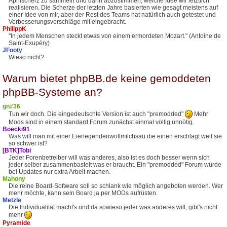
Aprilscherz zu sammeln und dann abzustimmen, welche Idee wir letztlich
realisieren. Die Scherze der letzten Jahre basierten wie gesagt meistens auf
einer Idee von mir, aber der Rest des Teams hat natürlich auch getestet und
Verbesserungsvorschläge mit eingebracht.
PhilippK
"In jedem Menschen steckt etwas von einem ermordeten Mozart." (Antoine de
Saint-Exupéry)
JFooty
Wieso nicht?
Warum bietet phpBB.de keine gemoddeten
phpBB-Systeme an?
gn#36
Tun wir doch. Die eingedeutschte Version ist auch "premodded"
Mehr
Mods sind in einem standard Forum zunächst einmal völlig unnötig.
Boecki91
Was will man mit einer Eierlegendenwollmilchsau die einen erschlägt weil sie
so schwer ist?
[BTK]Tobi
Jeder Forenbetreiber will was anderes, also ist es doch besser wenn sich
jeder selber zusammenbastelt was er braucht. Ein "premodded" Forum würde
bei Updates nur extra Arbeit machen.
Mahony
Die reine Board-Software soll so schlank wie möglich angeboten werden. Wer
mehr möchte, kann sein Board ja per MODs aufrüsten.
Metzle
Die Individualität macht's und da sowieso jeder was anderes will, gibt's nicht
mehr
Pyramide