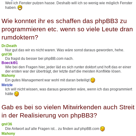
Weil ich Fenster putzen hasse. Deshalb will ich so wenig wie möglich Fenster
haben.
Wie konntet ihr es schaffen das phpBB3 zu
programmieren etc. wenn so viele Leute dran
rumdoktern?
Dr.Death
Nur gut das wir es nicht waren. Was wäre sonst daraus geworden, hehe.
gn#36
Da fragst du besser bei phpBB.com nach.
Boecki91
Wie bei den Fragen hier, jeder läd es sich runter doktort und hoft das er einer
der ersten war der überträgt, der letzte darf die meisten Konflikte lösen.
Mahony
Ein gutes Management war wohl mit daran beteiligt
Metzle
Ich will nicht wissen, was daraus geworden wäre, wenn ich das programmiert
hätte
Gab es bei so vielen Mitwirkenden auch Streit
in der Realisierung von phpBB3?
gn#36
Die Antwort auf alle Fragen ist... zu finden auf phpBB.com
Mahony