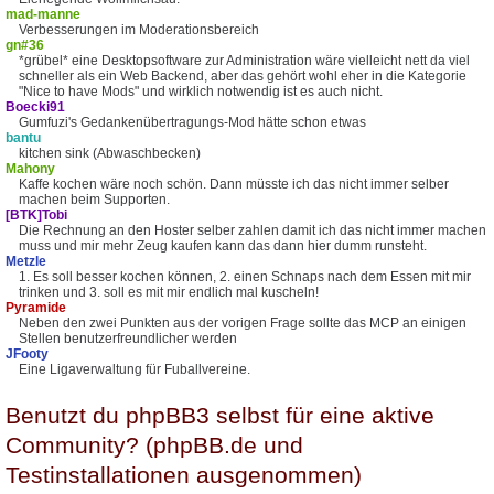
mad-manne
Verbesserungen im Moderationsbereich
gn#36
*grübel* eine Desktopsoftware zur Administration wäre vielleicht nett da viel
schneller als ein Web Backend, aber das gehört wohl eher in die Kategorie
"Nice to have Mods" und wirklich notwendig ist es auch nicht.
Boecki91
Gumfuzi's Gedankenübertragungs-Mod hätte schon etwas
bantu
kitchen sink (Abwaschbecken)
Mahony
Kaffe kochen wäre noch schön. Dann müsste ich das nicht immer selber
machen beim Supporten.
[BTK]Tobi
Die Rechnung an den Hoster selber zahlen damit ich das nicht immer machen
muss und mir mehr Zeug kaufen kann das dann hier dumm runsteht.
Metzle
1. Es soll besser kochen können, 2. einen Schnaps nach dem Essen mit mir
trinken und 3. soll es mit mir endlich mal kuscheln!
Pyramide
Neben den zwei Punkten aus der vorigen Frage sollte das MCP an einigen
Stellen benutzerfreundlicher werden
JFooty
Eine Ligaverwaltung für Fuballvereine.
Benutzt du phpBB3 selbst für eine aktive
Community? (phpBB.de und
Testinstallationen ausgenommen)