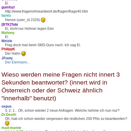
Ei
gumfuzi
http://www.fragenohneantwort.de/fragen/frage40.htm
bantu
Henne (user_id 2326)
[BTK]Tobi
Ei, nicht nur Hühner legen Eier.
Mahony
Ei
Metzle
Frag doch mal beim SMS-Guru nach. Ich sag Ei.
PhilippK
Der Hahn
JFooty
Der Eiermann...
Wieso werden meine Fragen nicht innert 3
Sekunden beantwortet? (innert wird in
Österreich oder der Schweiz ähnlich
"innerhalb" benutzt)
oxpus
3, 2, 1... Oh, schon wieder 2 neue Anfragen. Welche nehme ich nun nur?
Dr.Death
Oh, hab ich schon wieder vergessen die restlichen 200 PNs zu beantworten?
mad-manne