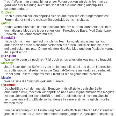
*lach* Wenn man einmal hinter unser Forum gucken würde, wäre man da
ganz anderer Meinung. Nicht um sonst hat die Umrüstung auf phpBB3
solange gedauert.
Dr.Death
Nach außen hin soll ein phpBB3 sich so anfühlen wie ein "ungemoddetes"
Forum, daher sind die meisten Snippets/Mods nicht sichtbar.
gn#36
Selbst wenn man nicht dahinter schaut sondern nur rein, dann entdeckt man
doch diverse Mods die jeder sehen kann: Knowledge Base, Mod Datenbank,
Showoff- und Jobbörsenformulare, ...
Boecki91
Habe ich mich auch gefragt bis ich ins Team kam, jetzt muss man ja fast
aufpassen das man nicht außerversehen auf einen Link klickt und ne Pizza
geliefert bekommt, paar Dinge wie den HookUp-Mod und den Pastebin kennt
ihr ja jetzt schon
[BTK]Tobi
Was sollte denn da noch rein? Ist doch schon alles drin was man so braucht.
Mahony
Jeder User, der die Software zum ersten mal Life sieht und daran interessiert
ist, sollte möglichst sehen was die Original-Software an Features beinhaltet.
Daher sind unsere Snippets meißt nicht für die Allgemeinheit sichtbar.
Metzle
Wer hat uns die Snippets geklaut? Sauerei!
Pyramide
Da phpBB.de von den meisten Benutzern als offizielle deutsche Seite
empfunden wird, möchten wir phpBB so nahe am Originalzustand wie möglich
zeigen. Jemand, der sich phpBB runterlädt, soll möglichst nicht enttäuscht
sein, weil ein auf phpBB.de vorhandenes Feature erst nachträglich installiert
werden muss.
Von der ursprünglichen Einstellung "keine öffentlich sichtbaren Mods" sind wir
jedoch im laufe der Jahre immer mehr übergegangen zur jetzigen Einstellung