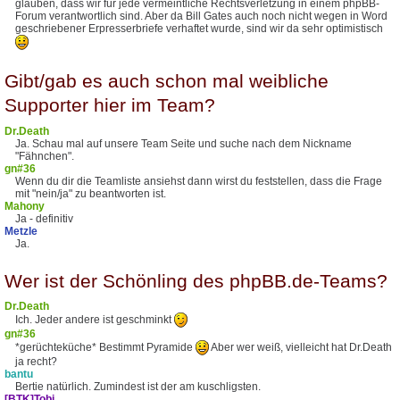
glauben, dass wir für jede vermeintliche Rechtsverletzung in einem phpBB-
Forum verantwortlich sind. Aber da Bill Gates auch noch nicht wegen in Word
geschriebener Erpresserbriefe verhaftet wurde, sind wir da sehr optimistisch
Gibt/gab es auch schon mal weibliche
Supporter hier im Team?
Dr.Death
Ja. Schau mal auf unsere Team Seite und suche nach dem Nickname
"Fähnchen".
gn#36
Wenn du dir die Teamliste ansiehst dann wirst du feststellen, dass die Frage
mit "nein/ja" zu beantworten ist.
Mahony
Ja - definitiv
Metzle
Ja.
Wer ist der Schönling des phpBB.de-Teams?
Dr.Death
Ich. Jeder andere ist geschminkt
gn#36
*gerüchteküche* Bestimmt Pyramide
Aber wer weiß, vielleicht hat Dr.Death
ja recht?
bantu
Bertie natürlich. Zumindest ist der am kuschligsten.
[BTK]Tobi