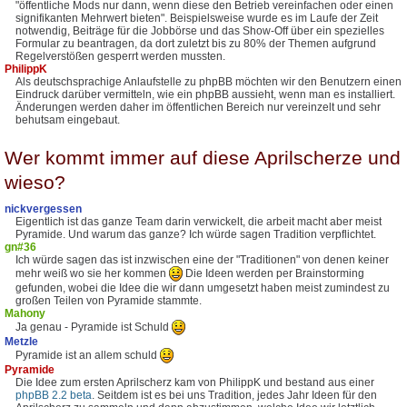
"öffentliche Mods nur dann, wenn diese den Betrieb vereinfachen oder einen
signifikanten Mehrwert bieten". Beispielsweise wurde es im Laufe der Zeit
notwendig, Beiträge für die Jobbörse und das Show-Off über ein spezielles
Formular zu beantragen, da dort zuletzt bis zu 80% der Themen aufgrund
Regelverstößen gesperrt werden mussten.
PhilippK
Als deutschsprachige Anlaufstelle zu phpBB möchten wir den Benutzern einen
Eindruck darüber vermitteln, wie ein phpBB aussieht, wenn man es installiert.
Änderungen werden daher im öffentlichen Bereich nur vereinzelt und sehr
behutsam eingebaut.
Wer kommt immer auf diese Aprilscherze und
wieso?
nickvergessen
Eigentlich ist das ganze Team darin verwickelt, die arbeit macht aber meist
Pyramide. Und warum das ganze? Ich würde sagen Tradition verpflichtet.
gn#36
Ich würde sagen das ist inzwischen eine der "Traditionen" von denen keiner
mehr weiß wo sie her kommen
Die Ideen werden per Brainstorming
gefunden, wobei die Idee die wir dann umgesetzt haben meist zumindest zu
großen Teilen von Pyramide stammte.
Mahony
Ja genau - Pyramide ist Schuld
Metzle
Pyramide ist an allem schuld
Pyramide
Die Idee zum ersten Aprilscherz kam von PhilippK und bestand aus einer
phpBB 2.2 beta
. Seitdem ist es bei uns Tradition, jedes Jahr Ideen für den