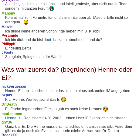
Alles Lüge, ich bin der schönste und intelligenteste, aber nicht nur im Team
sondern im ganzen Forum
Mahony
Kommt mal zum Forumtreffen und stimmt darüber ab. Mädels..bitte nicht so
drängeln...
Metzle
Ich dulde keine anderen Schönlinge neben mir [BTK]Tobi!
Pyramide
Ich bin dick und du bist
doof
. Ich kann abnehmen - und du?
PhilippK
Eindeutig Bertie
JFooty
Spieglein, Spieglein an der Wand ...
Was war zuerst da? (begründen) Henne oder
Ei?
nickvergessen
Henne, Ei hab ich schon bei der Installation eines bekannten IM angegeben.
oxpus
Klar Henne. Wer legt sonst das Ei
Dr.Death
Ei. Fische legten schon Eier, da gab es noch keine Hennen
mad-manne
Henne!
<-- Registriert: 04.01.2002 ... einen User "Ei" kann ich nicht finden
gn#36
Ganz klar Ei. Die Henne muss erst mal schlüpfen damit es sie gibt. Außerdem
gibt es da ja noch die Evolutionstheorie (siehe Antwort von Dr. Death)
Boecki91