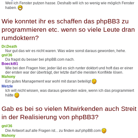
Weil ich Fenster putzen hasse. Deshalb will ich so wenig wie möglich Fenster
haben.
Wie konntet ihr es schaffen das phpBB3 zu
programmieren etc. wenn so viele Leute dran
rumdoktern?
Dr.Death
Nur gut das wir es nicht waren. Was wäre sonst daraus geworden, hehe.
gn#36
Da fragst du besser bei phpBB.com nach.
Boecki91
Wie bei den Fragen hier, jeder läd es sich runter doktort und hoft das er einer
der ersten war der überträgt, der letzte darf die meisten Konflikte lösen.
Mahony
Ein gutes Management war wohl mit daran beteiligt
Metzle
Ich will nicht wissen, was daraus geworden wäre, wenn ich das programmiert
hätte
Gab es bei so vielen Mitwirkenden auch Streit
in der Realisierung von phpBB3?
gn#36
Die Antwort auf alle Fragen ist... zu finden auf phpBB.com
Mahony