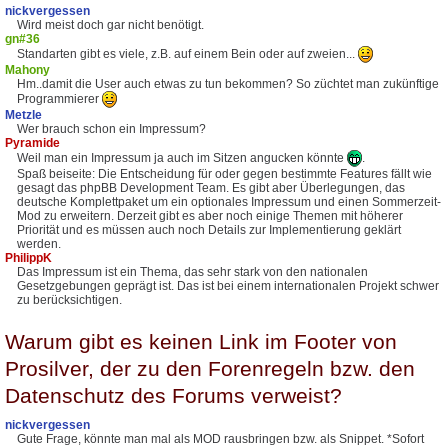
nickvergessen
Wird meist doch gar nicht benötigt.
gn#36
Standarten gibt es viele, z.B. auf einem Bein oder auf zweien...
Mahony
Hm..damit die User auch etwas zu tun bekommen? So züchtet man zukünftige
Programmierer
Metzle
Wer brauch schon ein Impressum?
Pyramide
Weil man ein Impressum ja auch im Sitzen angucken könnte
.
Spaß beiseite: Die Entscheidung für oder gegen bestimmte Features fällt wie
gesagt das phpBB Development Team. Es gibt aber Überlegungen, das
deutsche Komplettpaket um ein optionales Impressum und einen Sommerzeit-
Mod zu erweitern. Derzeit gibt es aber noch einige Themen mit höherer
Priorität und es müssen auch noch Details zur Implementierung geklärt
werden.
PhilippK
Das Impressum ist ein Thema, das sehr stark von den nationalen
Gesetzgebungen geprägt ist. Das ist bei einem internationalen Projekt schwer
zu berücksichtigen.
Warum gibt es keinen Link im Footer von
Prosilver, der zu den Forenregeln bzw. den
Datenschutz des Forums verweist?
nickvergessen
Gute Frage, könnte man mal als MOD rausbringen bzw. als Snippet. *Sofort