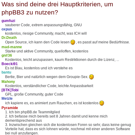
Was sind deine drei Hauptkriterien, um
phpBB3 zu nutzen?
gumfuzi
sauberer Code, extrem anpassungsfähig, GNU
oxpus
kostenlos, riesige Community, macht, was ICH will
Dr.Death
Open Source, ich kann den Code lesen
, es passt auf meine Bedürfnisse.
mad-manne
Starke und aktive Community, quelloffen, kostenlos
gn#36
Kostenlos, leicht anzupassen, kaum Restriktionen durch die Lizenz, ...
Boecki91
Es ist Blau, kostenlos und ich verstehe es
bantu
Bertie, Bier und natürlich wegen dem Groupie-Sex.
Mahony
Kostenlos, verständlicher Code, leichte Anpassbarkeit
[BTK]Tobi
GPL, große Community, guter Code
Metzle
ich kapiere es, es animiert zum Rauchen, es ist kostenlos
Pyramide
1. Ich bin phpBB.de Teammitglied
2. Ich befasse mich bereits seit 8 Jahren damit und kenne mich
dementsprechend aus
3. Inzwischen gleichen sich die kostenlosen Foren so sehr, dass keine genug
Vorteile hat, dass es sich lohnen würde, nochmal mit einer anderen Software
bei null anzufangen.