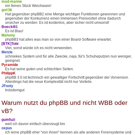
mad-manne
ein feines Stück Weichware!
gn#36
Hat gegenüber phpBB2 eine Menge wichtiger Funktionen gewonnen und
gegenüber der Konkurrenz einen immensen Preisvorteil ohne dadurch
unsicher zu werden. Es ist kostenlos, aber sicher nicht umsonst!
Boecki91
Es ist Blau!
Mahony
phpBB3 hat alles was man so von einer Board-Software erwartet.
[BTK]Tobi
Viel, sonst würde ich es nicht verwenden.
Metzle
schniekes System und für alle Zwecke, naja, für's Schuheputzen nun weniger,
geeignet.
Pyramide
Es hat seine guten und schlechten Seiten.
PhilippK
phpBB 3.0 ist technisch ein gewaltiger Fortschritt gegenüber der Vorversion.
Allerdings hat die neue Komplexität nicht nur Vorteile.
JFooty
trotzdemgut
Warum nutzt du phpBB und nicht WBB oder
vB?
gumfuzi
weil ich davon einfach überzeugt bin
oxpus
ich lerne phpBB eher "von ihnen" kennen als alle anderen Forensysteme und