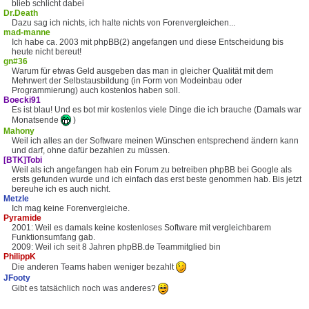
blieb schlicht dabei
Dr.Death
Dazu sag ich nichts, ich halte nichts von Forenvergleichen...
mad-manne
Ich habe ca. 2003 mit phpBB(2) angefangen und diese Entscheidung bis
heute nicht bereut!
gn#36
Warum für etwas Geld ausgeben das man in gleicher Qualität mit dem
Mehrwert der Selbstausbildung (in Form von Modeinbau oder
Programmierung) auch kostenlos haben soll.
Boecki91
Es ist blau! Und es bot mir kostenlos viele Dinge die ich brauche (Damals war
Monatsende
)
Mahony
Weil ich alles an der Software meinen Wünschen entsprechend ändern kann
und darf, ohne dafür bezahlen zu müssen.
[BTK]Tobi
Weil als ich angefangen hab ein Forum zu betreiben phpBB bei Google als
ersts gefunden wurde und ich einfach das erst beste genommen hab. Bis jetzt
bereuhe ich es auch nicht.
Metzle
Ich mag keine Forenvergleiche.
Pyramide
2001: Weil es damals keine kostenloses Software mit vergleichbarem
Funktionsumfang gab.
2009: Weil ich seit 8 Jahren phpBB.de Teammitglied bin
PhilippK
Die anderen Teams haben weniger bezahlt
JFooty
Gibt es tatsächlich noch was anderes?