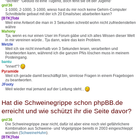
*dichtet* "Geduld ist eine Tugend, doch fehlt sie oft der Jugend"
gn#36
1-1000, 2-1000, 3-1000, wieso hast du mir noch keine Gehirn-Computer
Schnittstelle gebaut mit der ich 20 Emails/sec abarbeiten kann?
[BTK]Tobi
Weil eine Antwort die man in 3 Sekunden schreibt wohn nicht zufriedenstellen
währe
Mahony
Tja, wenn es nur einen User im Forum gäbe und ich alles Wissen dieser Welt
in mir vereinen würde.. Tja dann, wäre das kein Problem.
Metzle
Weil ich sie nicht innerhalb von 3 Sekunden lesen, verarbeiten und
beantworten kann, während ich die ganzen PNs löschen muss in meinem
Posteingang.
bantu
"innert"?
Pyramide
Weil ich gerade damit beschäftigt bin, sinnlose Fragen in einem Fragebogen
zu beantworten.
JFooty
Weil wieder mal jemand auf der Leitung steht...
Hat die Schweinegrippe schon phpBB.de
erreicht und wie schützt ihr die Seite davor?
gn#36
Die Schweinegrippe zwar nicht, dafür ist aber eine noch viel gefährlichere
Kombination aus Schweine- und Vogelgrippe bereits in 2003 eingeschleppt
worden (
SchweineHuhn
).
[BTK]Tobi