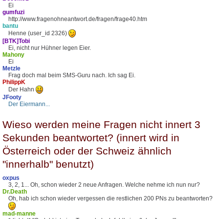
Ei
gumfuzi
http://www.fragenohneantwort.de/fragen/frage40.htm
bantu
Henne (user_id 2326)
[BTK]Tobi
Ei, nicht nur Hühner legen Eier.
Mahony
Ei
Metzle
Frag doch mal beim SMS-Guru nach. Ich sag Ei.
PhilippK
Der Hahn
JFooty
Der Eiermann...
Wieso werden meine Fragen nicht innert 3
Sekunden beantwortet? (innert wird in
Österreich oder der Schweiz ähnlich
"innerhalb" benutzt)
oxpus
3, 2, 1... Oh, schon wieder 2 neue Anfragen. Welche nehme ich nun nur?
Dr.Death
Oh, hab ich schon wieder vergessen die restlichen 200 PNs zu beantworten?
mad-manne