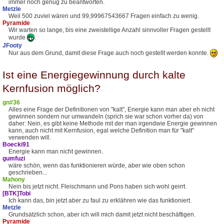
immer noch genug zu beantworten.
Metzle
Weil 500 zuviel wären und 99,99967543667 Fragen einfach zu wenig.
Pyramide
Wir warten so lange, bis eine zweistellige Anzahl sinnvoller Fragen gestellt
wurde
.
JFooty
Nur aus dem Grund, damit diese Frage auch noch gestellt werden konnte.
Ist eine Energiegewinnung durch kalte
Kernfusion möglich?
gn#36
Alles eine Frage der Definitionen von "kalt", Energie kann man aber eh nicht
gewinnen sondern nur umwandeln (sprich sie war schon vorher da) von
daher: Nein, es gibt keine Methode mit der man irgendwie Energie gewinnen
kann, auch nicht mit Kernfusion, egal welche Definition man für "kalt"
verwenden will.
Boecki91
Energie kann man nicht gewinnen.
gumfuzi
wäre schön, wenn das funktionieren würde, aber wie oben schon
geschrieben...
Mahony
Nein bis jetzt nicht. Fleischmann und Pons haben sich wohl geirrt.
[BTK]Tobi
Ich kann das, bin jetzt aber zu faul zu erklähren wie das funktioniert.
Metzle
Grundsätzlich schon, aber ich will mich damit jetzt nicht beschäftigen.
Pyramide