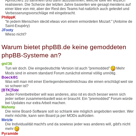
Aprilscherz zu sammeln und dann abzustimmen, welche Idee wir letztlich
realisieren. Die Scherze der letzten Jahre basierten wie gesagt meistens auf
einer Idee von mir, aber der Rest des Teams hat natürlich auch getestet und
Verbesserungsvorschläge mit eingebracht.
PhilippK
"In jedem Menschen steckt etwas von einem ermordeten Mozart." (Antoine de
Saint-Exupéry)
JFooty
Wieso nicht?
Warum bietet phpBB.de keine gemoddeten
phpBB-Systeme an?
gn#36
Tun wir doch. Die eingedeutschte Version ist auch "premodded"
Mehr
Mods sind in einem standard Forum zunächst einmal völlig unnötig.
Boecki91
Was will man mit einer Eierlegendenwollmilchsau die einen erschlägt weil sie
so schwer ist?
[BTK]Tobi
Jeder Forenbetreiber will was anderes, also ist es doch besser wenn sich
jeder selber zusammenbastelt was er braucht. Ein "premodded" Forum würde
bei Updates nur extra Arbeit machen.
Mahony
Die reine Board-Software soll so schlank wie möglich angeboten werden. Wer
mehr möchte, kann sein Board ja per MODs aufrüsten.
Metzle
Die Individualität macht's und da sowieso jeder was anderes will, gibt's nicht
mehr
Pyramide