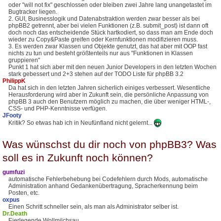
oder "will not fix" geschlossen oder bleiben zwei Jahre lang unangetastet im
Bugtracker liegen.
2. GUI, Businesslogik und Datenabstraktion werden zwar besser als bei
phpBB2 getrennt, aber bei vielen Funktionen (z.B. submit_post) ist dann oft
doch noch das entscheidende Stück hartkodiert, so dass man am Ende doch
wieder zu Copy&Paste greifen oder Kernfunktionen modifizieren muss.
3. Es werden zwar Klassen und Objekte genutzt, das hat aber mit OOP fast
nichts zu tun und besteht größtenteils nur aus "Funktionen in Klassen
gruppieren"
Punkt 1 hat sich aber mit den neuen Junior Developers in den letzten Wochen
stark gebessert und 2+3 stehen auf der TODO Liste für phpBB 3.2
PhilippK
Da hat sich in den letzten Jahren sicherlich einiges verbessert. Wesentliche
Herausforderung wird aber in Zukunft sein, die persönliche Anpassung von
phpBB 3 auch den Benutzern möglich zu machen, die über weniger HTML-,
CSS- und PHP-Kenntnisse verfügen.
JFooty
Kritik? So etwas hab ich in Neufünfland nicht gelernt...
Was wünschst du dir noch von phpBB3? Was
soll es in Zukunft noch können?
gumfuzi
automatische Fehlerbehebung bei Codefehlern durch Mods, automatische
Administration anhand Gedankenübertragung, Spracherkennung beim
Posten, etc.
oxpus
Einen Schritt schneller sein, als man als Administrator selber ist.
Dr.Death
Eierlegende Wollmilchsau.