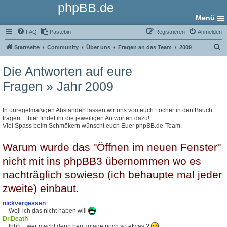
phpBB.de
Menü
FAQ
Pastebin
Registrieren
Anmelden
S
Startseite
Community
Über uns
Fragen an das Team
2009
u
Die Antworten auf eure
c
Fragen » Jahr 2009
h
e
In unregelmäßigen Abständen lassen wir uns von euch Löcher in den Bauch
fragen ... hier findet ihr die jeweiligen Antworten dazu!
Viel Spass beim Schmökern wünscht euch Euer phpBB.de-Team.
Warum wurde das "Öffnen im neuen Fenster"
nicht mit ins phpBB3 übernommen wo es
nachträglich sowieso (ich behaupte mal jeder
zweite) einbaut.
nickvergessen
Weil ich das nicht haben will
Dr.Death
Ihhh... wer macht denn heutzutage noch so etwas ?