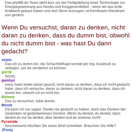
Das phpBB.de-Team steht kurz vor der Fertigstellung einer Technologie zur
Energiegewinnung aus Noobs und Kniggeverstößen - wenn wir das erste
Kraftwerk gebaut haben und dort Strom erzeugen, ist Kernfusion Kleinkram
von gestern.
Wenn Du versuchst, daran zu denken, nicht
daran zu denken, dass du dumm bist, obwohl
du nicht dumm bist - was hast Du dann
gedacht?
oxpus
Das ich zu dumm bin, die Schachtelfrage korrekt per reg. Ausdruck zu
zerlegen, um sie verstehen zu können.
gn#36
Nichts.
gumfuzi
sorry, habe leider daran geacht, nicht daran zu denken, dass ich nicht gedacht
habe, dass ich versuche, daran zu denken, nicht daran zu denken, dass ich
dumm bin, obwohl ich es nicht bin.
Mahony
Das zu versuchen, wäre dumm..
Metzle
Da kann ich nur sagen: Denke nie gedacht zu haben, denn das Denken der
Gedanken ist gedankenloses Denken. Wenn du denkst, du denkst, dann
denkst du nur du denkst, aber denken tust du sowieso nicht!
Pyramide
Anscheinend möchten Sie einen Brief schreiben. Brauchen Sie Hilfe?
JFooty