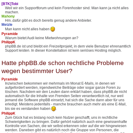
[BTK]Tobi
Weil wir ein Supportforum und kein Forenhoster sind. Man kann ja nicht alles
machen.
Mahony
Hm..dafür gibt es doch bereits genug andere Anbieter.
Metzle
Man kann nicht alles haben
Pyramide
Warum bietet Audi keine Mietwohnungen an?
PhilippK
phpBB.de ist und bleibt ein Freizeitprojekt, in dem viele Benutzer ehrenamtlich
Support leisten. In dieser Konstellation ist kein seriöses Hosting möglich.
Hatte phpBB.de schon rechtliche Probleme
wegen bestimmter User?
Pyramide
Inzwischen bekommen wir mehrmals im Monat E-Mails, in denen wir
aufgefordert werden, irgendwelche Beiträge oder sogar ganze Foren zu
löschen. Nachdem wir den Leuten dann erklärt haben, dass phpBB.de nicht
automatisch für die Inhalte von Fremden Seiten verantwortlich ist, nur weil
jemand die Software phpBB einsetzt, hat sich die Sache dann aber für uns
erledigt. Meistens jedenfalls - manche brauchen auch mehr als eine E-Mail,
bis sie es verstanden haben
.
PhilippK
Zum Glück hat es bislang noch kein Nutzer geschafft, uns in rechtliche
Schwierigkeiten zu bringen. Dafür gehört natürlich auch eine gewissenhafte
Kontrolle von Sachen, die wir selbst erkennen oder auf die wir hingewiesen
werden. Daneben gibt es natürlich noch die Gruppe von Personen, die