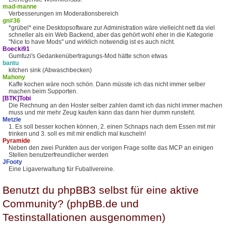
mad-manne
Verbesserungen im Moderationsbereich
gn#36
*grübel* eine Desktopsoftware zur Administration wäre vielleicht nett da viel
schneller als ein Web Backend, aber das gehört wohl eher in die Kategorie
"Nice to have Mods" und wirklich notwendig ist es auch nicht.
Boecki91
Gumfuzi's Gedankenübertragungs-Mod hätte schon etwas
bantu
kitchen sink (Abwaschbecken)
Mahony
Kaffe kochen wäre noch schön. Dann müsste ich das nicht immer selber
machen beim Supporten.
[BTK]Tobi
Die Rechnung an den Hoster selber zahlen damit ich das nicht immer machen
muss und mir mehr Zeug kaufen kann das dann hier dumm runsteht.
Metzle
1. Es soll besser kochen können, 2. einen Schnaps nach dem Essen mit mir
trinken und 3. soll es mit mir endlich mal kuscheln!
Pyramide
Neben den zwei Punkten aus der vorigen Frage sollte das MCP an einigen
Stellen benutzerfreundlicher werden
JFooty
Eine Ligaverwaltung für Fuballvereine.
Benutzt du phpBB3 selbst für eine aktive
Community? (phpBB.de und
Testinstallationen ausgenommen)