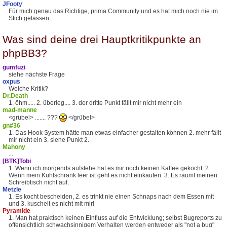
JFooty
Für mich genau das Richtige, prima Community und es hat mich noch nie im
Stich gelassen...
Was sind deine drei Hauptkritikpunkte an
phpBB3?
gumfuzi
siehe nächste Frage
oxpus
Welche Kritik?
Dr.Death
1. öhm..... 2. überleg.... 3. der dritte Punkt fällt mir nicht mehr ein
mad-manne
<grübel> ....... ???
</grübel>
gn#36
1. Das Hook System hätte man etwas einfacher gestalten können 2. mehr fällt
mir nicht ein 3. siehe Punkt 2.
Mahony
...
[BTK]Tobi
1. Wenn ich morgends aufstehe hat es mir noch keinen Kaffee gekocht. 2.
Wenn mein Kühlschrank leer ist geht es nicht einkaufen. 3. Es räumt meinen
Schreibtisch nicht auf.
Metzle
1. Es kocht bescheiden, 2. es trinkt nie einen Schnaps nach dem Essen mit
und 3. kuschelt es nicht mit mir!
Pyramide
1. Man hat praktisch keinen Einfluss auf die Entwicklung; selbst Bugreports zu
offensichtlich schwachsinnigem Verhalten werden entweder als "not a bug"