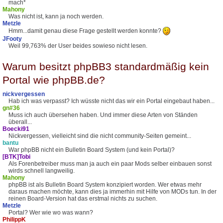
mach*
Mahony
Was nicht ist, kann ja noch werden.
Metzle
Hmm...damit genau diese Frage gestellt werden konnte?
JFooty
Weil 99,763% der User beides sowieso nicht lesen.
Warum besitzt phpBB3 standardmäßig kein
Portal wie phpBB.de?
nickvergessen
Hab ich was verpasst? Ich wüsste nicht das wir ein Portal eingebaut haben...
gn#36
Muss ich auch übersehen haben. Und immer diese Arten von Ständen
überall...
Boecki91
Nickvergessen, vielleicht sind die nicht community-Seiten gemeint...
bantu
War phpBB nicht ein Bulletin Board System (und kein Portal)?
[BTK]Tobi
Als Forenbetreiber muss man ja auch ein paar Mods selber einbauen sonst
wirds schnell langweilig.
Mahony
phpBB ist als Bulletin Board System konzipiert worden. Wer etwas mehr
daraus machen möchte, kann dies ja immerhin mit Hilfe von MODs tun. In der
reinen Board-Version hat das erstmal nichts zu suchen.
Metzle
Portal? Wer wie wo was wann?
PhilippK