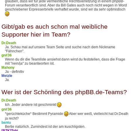
glauben, dass wir für jede vermeintliche Rechtsverletzung in einem phpBB-
Forum verantwortlich sind. Aber da Bill Gates auch noch nicht wegen in Word
geschriebener Erpresserbriefe verhaftet wurde, sind wir da sehr optimistisch
Gibt/gab es auch schon mal weibliche
Supporter hier im Team?
Dr.Death
Ja. Schau mal auf unsere Team Seite und suche nach dem Nickname
"Fähnchen".
gn#36
Wenn du dir die Teamliste ansiehst dann wirst du feststellen, dass die Frage
mit "nein/ja" zu beantworten ist.
Mahony
Ja - definitiv
Metzle
Ja.
Wer ist der Schönling des phpBB.de-Teams?
Dr.Death
Ich. Jeder andere ist geschminkt
gn#36
*gerüchteküche* Bestimmt Pyramide
Aber wer weiß, vielleicht hat Dr.Death
ja recht?
bantu
Bertie natürlich. Zumindest ist der am kuschligsten.
[BTK]Tobi