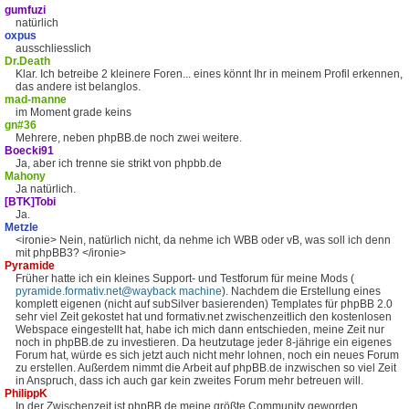
gumfuzi
natürlich
oxpus
ausschliesslich
Dr.Death
Klar. Ich betreibe 2 kleinere Foren... eines könnt Ihr in meinem Profil erkennen,
das andere ist belanglos.
mad-manne
im Moment grade keins
gn#36
Mehrere, neben phpBB.de noch zwei weitere.
Boecki91
Ja, aber ich trenne sie strikt von phpbb.de
Mahony
Ja natürlich.
[BTK]Tobi
Ja.
Metzle
<ironie> Nein, natürlich nicht, da nehme ich WBB oder vB, was soll ich denn
mit phpBB3? </ironie>
Pyramide
Früher hatte ich ein kleines Support- und Testforum für meine Mods (
pyramide.formativ.net@wayback machine
). Nachdem die Erstellung eines
komplett eigenen (nicht auf subSilver basierenden) Templates für phpBB 2.0
sehr viel Zeit gekostet hat und formativ.net zwischenzeitlich den kostenlosen
Webspace eingestellt hat, habe ich mich dann entschieden, meine Zeit nur
noch in phpBB.de zu investieren. Da heutzutage jeder 8-jährige ein eigenes
Forum hat, würde es sich jetzt auch nicht mehr lohnen, noch ein neues Forum
zu erstellen. Außerdem nimmt die Arbeit auf phpBB.de inzwischen so viel Zeit
in Anspruch, dass ich auch gar kein zweites Forum mehr betreuen will.
PhilippK
In der Zwischenzeit ist phpBB.de meine größte Community geworden.