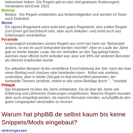
bekommen haben. Die Regeln gibt es also (mit gewissen Änderungen)
mindestens seit Ende 2003.
Mahony
Beides - Die Regeln entstanden aus Notwendigkeiten und werden im Team
auch Diskutiert.
Metzle
Ein starres Regelwerk wäre wohl kein gutes Regelwerk, also sollten Regeln
zum Einen gut durchdacht sein, aber auch diskutier- und somit auch aus
Erfahrungen veränderbar.
Pyramide
Ursprünglich bestanden unsere Regeln aus nicht viel mehr als "Behandelt
andere, so wie ihr auch behandelt werden möchtet". Aber im Laufe der Jahre
gab es immer wieder Leute, die ein Verhalten an den Tag gelegt haben,
welches zwar offiziell nicht verboten war, aber von 99% der anderen Benutzer
als störend empfunden wurde.
Ein aktuelles Beispiel ist die umstrittene Einschränkung der Zeit, nach der man
einen Beitrag noch löschen oder bearbeiten kann - früher war soetwas
undenkbar, aber in letzter Zeit gab es fast wöchentlich jemanden, der
komplette Themen zerstörte, indem er alle seine Beiträge durch "..." ersetzte.
PhilippK
das Regelwerk ist über die Jahre entstanden. Da ist über die Jahre viel
Erfahrung und zahlreiche Änderungen eingeflossen. Manche Regeln mussten
aber auch eingefügt werden, da manche Benutzer meinten, auf phpBB.de den
guten Umgangston abschalten zu können.
Warum hat phpBB.de selbst kaum bis keine
Snippets/Mods eingebaut?
nickvergessen