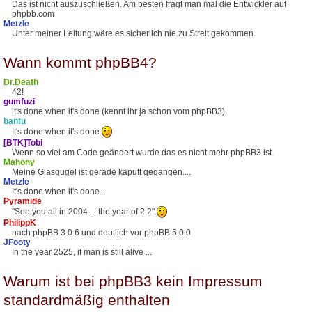
Das ist nicht auszuschließen. Am besten fragt man mal die Entwickler auf
phpbb.com
Metzle
Unter meiner Leitung wäre es sicherlich nie zu Streit gekommen.
Wann kommt phpBB4?
Dr.Death
42!
gumfuzi
it's done when it's done (kennt ihr ja schon vom phpBB3)
bantu
It's done when it's done
[BTK]Tobi
Wenn so viel am Code geändert wurde das es nicht mehr phpBB3 ist.
Mahony
Meine Glasgugel ist gerade kaputt gegangen....
Metzle
It's done when it's done...
Pyramide
"See you all in 2004 ... the year of 2.2"
PhilippK
nach phpBB 3.0.6 und deutlich vor phpBB 5.0.0
JFooty
In the year 2525, if man is still alive ...
Warum ist bei phpBB3 kein Impressum
standardmäßig enthalten