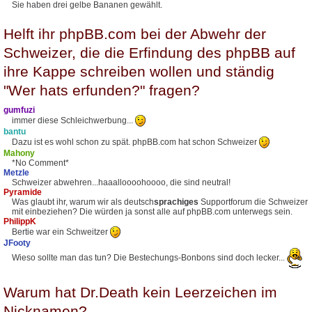
Sie haben drei gelbe Bananen gewählt.
Helft ihr phpBB.com bei der Abwehr der
Schweizer, die die Erfindung des phpBB auf
ihre Kappe schreiben wollen und ständig
"Wer hats erfunden?" fragen?
gumfuzi
immer diese Schleichwerbung...
bantu
Dazu ist es wohl schon zu spät. phpBB.com hat schon Schweizer
Mahony
*No Comment*
Metzle
Schweizer abwehren...haaalloooohoooo, die sind neutral!
Pyramide
Was glaubt ihr, warum wir als deutsch
sprachiges
Supportforum die Schweizer
mit einbeziehen? Die würden ja sonst alle auf phpBB.com unterwegs sein.
PhilippK
Bertie war ein Schweitzer
JFooty
Wieso sollte man das tun? Die Bestechungs-Bonbons sind doch lecker...
Warum hat Dr.Death kein Leerzeichen im
Nicknamen?