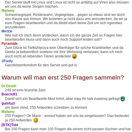
Der Server läuft mit Linux und Linux ist nicht so anfällig auf Viren also müssen
wir uns da keine Sorgen machen.
Mahony
Schweinegrippe, Rinderwahn, Vogelgrippe... gegen so etwas sind wir doch
von Hause aus Immun. Wir kommen ja nicht dazu uns anzustecken, da wir ja
eure Fragen beantworten und da bleibt eben keine Zeit um sich irgendwo
anzustecken...
Metzle
Wie soll ich mich denn anstecken, wenn ich die ganze Zeit so Fragen hier
beantworten muss und dann auch noch Support leisten soll?
Pyramide
Zum Glück ist Tiefkühlpizza kein Überträger für solche Krankheiten und da
Geeks ja bekanntlich sowieso nie ihre Wohnung verlassen, kann ich mich
auch nicht an lebenden Tieren anstecken
.
JFooty
Ganzkörperkondom für den Server und gut is.
Warum will man erst 250 Fragen sammeln?
Dr.Death
249 ist eine krumme Zahl.
Boecki91
Damit sich ein Beantworte-Mod lohnt, aber naja ihr hab zuwenig gefragt
gumfuzi
um dann mind. 250 Antworten schreiben zu können
Mahony
250 Fragen? Oh Mann - worauf haben wir uns da eingelassen? Das bedeutet
ja 250 Antworten.
[BTK]Tobi
Bei 250 Fragen kann man 150 Fragen die einem nicht passen löschen und hat