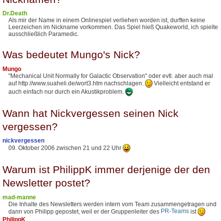
Dr.Death
Als mir der Name in einem Onlinespiel verliehen worden ist, durften keine
Leerzeichen im Nickname vorkommen. Das Spiel hieß Quakeworld, ich spielte
ausschließlich Paramedic.
Was bedeutet Mungo's Nick?
Mungo
"Mechanical Unit Normally for Galactic Observation" oder evtl. aber auch mal
auf http://www.suaheli.de/wort3.htm nachschlagen.
Vielleicht entstand er
auch einfach nur durch ein Akustikproblem.
Wann hat Nickvergessen seinen Nick
vergessen?
nickvergessen
09. Oktober 2006 zwischen 21 und 22 Uhr
Warum ist PhilippK immer derjenige der den
Newsletter postet?
mad-manne
Die Inhalte des Newsletters werden intern vom Team zusammengetragen und
dann von Philipp gepostet, weil er der Gruppenleiter des
PR-Teams
ist
PhilippK