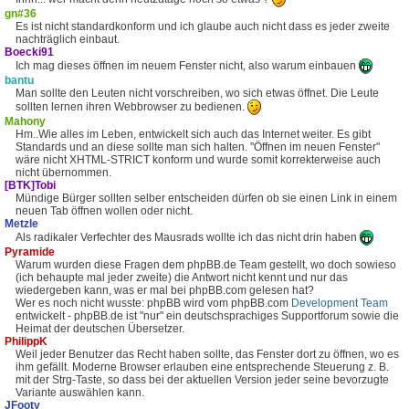
gn#36
Es ist nicht standardkonform und ich glaube auch nicht dass es jeder zweite
nachträglich einbaut.
Boecki91
Ich mag dieses öffnen im neuem Fenster nicht, also warum einbauen
bantu
Man sollte den Leuten nicht vorschreiben, wo sich etwas öffnet. Die Leute
sollten lernen ihren Webbrowser zu bedienen.
Mahony
Hm..Wie alles im Leben, entwickelt sich auch das Internet weiter. Es gibt
Standards und an diese sollte man sich halten. "Öffnen im neuen Fenster"
wäre nicht XHTML-STRICT konform und wurde somit korrekterweise auch
nicht übernommen.
[BTK]Tobi
Mündige Bürger sollten selber entscheiden dürfen ob sie einen Link in einem
neuen Tab öffnen wollen oder nicht.
Metzle
Als radikaler Verfechter des Mausrads wollte ich das nicht drin haben
Pyramide
Warum wurden diese Fragen dem phpBB.de Team gestellt, wo doch sowieso
(ich behaupte mal jeder zweite) die Antwort nicht kennt und nur das
wiedergeben kann, was er mal bei phpBB.com gelesen hat?
Wer es noch nicht wusste: phpBB wird vom phpBB.com
Development Team
entwickelt - phpBB.de ist "nur" ein deutschsprachiges Supportforum sowie die
Heimat der deutschen Übersetzer.
PhilippK
Weil jeder Benutzer das Recht haben sollte, das Fenster dort zu öffnen, wo es
ihm gefällt. Moderne Browser erlauben eine entsprechende Steuerung z. B.
mit der Strg-Taste, so dass bei der aktuellen Version jeder seine bevorzugte
Variante auswählen kann.
JFooty