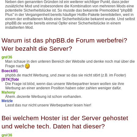
Neben den genannten Gründen ist ein weiterer wichtiger Punkt, dass jeder
zusätzliche Mod und insbesondere die Kombination von mehreren Mods eine
potentielle Sicherheitslücke ist. So musste das bekannte Premodded "phpBB
Plus" in der Vergangenheit bereits häufiger Hotfix-Pakete bereitstellen, weil in
einem der enthaltenen Mods eine Sicherheitslücke bekannt wurde. Und selbst
phpBB.de wurde bereits einmal Opfer einer Sicherheitslücke in einem
installierten Mod.
Warum ist das phpBB.de Forum werbefrei?
Wer bezahlt die Server?
gn#36
Man schaue in den unteren Bereich der Website und denke noch mal über die
Frage nach
Boecki91
phpbb.de macht Werbung, und zwar so das sie nicht stört (z.B. im Footer)
[BTK]Tobi
Die Frage ist blöd, wenn das unsere Werbepartner lesen wollen sie ihre
Werbung an einer anderen Position haben oder zahlen weniger dafür.
Mahony
Ähem..dezente Werbung ist schon vorhanden.
Metzle
Lasst das nur nicht unsere Werbepartner lesen hier!
Bei welchem Hoster ist der Server gehostet
und welche tech. Daten hat dieser?
gn#36