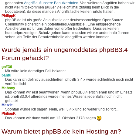
genannten
Angriff auf unsere Benutzerdaten
. Von weiteren Angriffen haben wir
nicht viel mitbekommen (außer vielleicht mal zufällig beim Blick in die
Logdateien), da diese mangels Angriffsfläche keinen Erfolg hatten.
PhilippK
phpBB.de ist als große Anlaufstelle der deutschsprachigen OpenSource-
Community sicherlich ein potentielles Angriffsziel. Eine entsprechende
Absicherung ist für uns daher von großer Bedeutung. Dass es keinen
hundertprozentigen Schutz geben kann, mussten wir vor anderthalb Jahren
sehen, als Teile der Benutzertabelle abegriffen werden konnten.
Wurde jemals ein ungemoddetes phpBB3.4
Forum gehackt?
gn#36
Mir wäre kein derartiger Fall bekannt.
bantu
Das kann ich definitiv ausschließen, phpBB 3.4.x wurde schließlich noch nicht
veröffentlicht.
Mahony
Das können wir erst beantworten, wenn phpBB3.4 erschienen und im Einsatz
ist. phpBB3.0.4 allerdings wurde meines Wissens jedenfalls noch nicht
gehackt.
Metzle
Spontan würde ich sagen: Nein, weil 3.4.x und so weiter und so fort...
PhilippK
Das können wir dann wohl am 12. Oktober 2178 sagen
Warum bietet phpBB.de kein Hosting an?