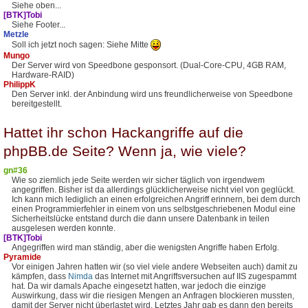
Siehe oben...
[BTK]Tobi
Siehe Footer...
Metzle
Soll ich jetzt noch sagen: Siehe Mitte
Mungo
Der Server wird von Speedbone gesponsort. (Dual-Core-CPU, 4GB RAM,
Hardware-RAID)
PhilippK
Den Server inkl. der Anbindung wird uns freundlicherweise von Speedbone
bereitgestellt.
Hattet ihr schon Hackangriffe auf die
phpBB.de Seite? Wenn ja, wie viele?
gn#36
Wie so ziemlich jede Seite werden wir sicher täglich von irgendwem
angegriffen. Bisher ist da allerdings glücklicherweise nicht viel von geglückt.
Ich kann mich lediglich an einen erfolgreichen Angriff erinnern, bei dem durch
einen Programmierfehler in einem von uns selbstgeschriebenen Modul eine
Sicherheitslücke entstand durch die dann unsere Datenbank in teilen
ausgelesen werden konnte.
[BTK]Tobi
Angegriffen wird man ständig, aber die wenigsten Angriffe haben Erfolg.
Pyramide
Vor einigen Jahren hatten wir (so viel viele andere Webseiten auch) damit zu
kämpfen, dass
Nimda
das Internet mit Angriffsversuchen auf IIS zugespammt
hat. Da wir damals Apache eingesetzt hatten, war jedoch die einzige
Auswirkung, dass wir die riesigen Mengen an Anfragen blockieren mussten,
damit der Server nicht überlastet wird. Letztes Jahr gab es dann den bereits