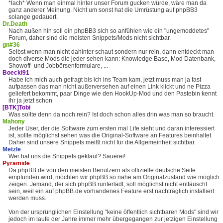
*lach* Wenn man einmal hinter unser Forum gucken würde, wäre man da
ganz anderer Meinung. Nicht um sonst hat die Umrüstung auf phpBB3
solange gedauert.
Dr.Death
Nach außen hin soll ein phpBB3 sich so anfühlen wie ein "ungemoddetes"
Forum, daher sind die meisten Snippets/Mods nicht sichtbar.
gn#36
Selbst wenn man nicht dahinter schaut sondern nur rein, dann entdeckt man
doch diverse Mods die jeder sehen kann: Knowledge Base, Mod Datenbank,
Showoff- und Jobbörsenformulare, ...
Boecki91
Habe ich mich auch gefragt bis ich ins Team kam, jetzt muss man ja fast
aufpassen das man nicht außerversehen auf einen Link klickt und ne Pizza
geliefert bekommt, paar Dinge wie den HookUp-Mod und den Pastebin kennt
ihr ja jetzt schon
[BTK]Tobi
Was sollte denn da noch rein? Ist doch schon alles drin was man so braucht.
Mahony
Jeder User, der die Software zum ersten mal Life sieht und daran interessiert
ist, sollte möglichst sehen was die Original-Software an Features beinhaltet.
Daher sind unsere Snippets meißt nicht für die Allgemeinheit sichtbar.
Metzle
Wer hat uns die Snippets geklaut? Sauerei!
Pyramide
Da phpBB.de von den meisten Benutzern als offizielle deutsche Seite
empfunden wird, möchten wir phpBB so nahe am Originalzustand wie möglich
zeigen. Jemand, der sich phpBB runterlädt, soll möglichst nicht enttäuscht
sein, weil ein auf phpBB.de vorhandenes Feature erst nachträglich installiert
werden muss.
Von der ursprünglichen Einstellung "keine öffentlich sichtbaren Mods" sind wir
jedoch im laufe der Jahre immer mehr übergegangen zur jetzigen Einstellung