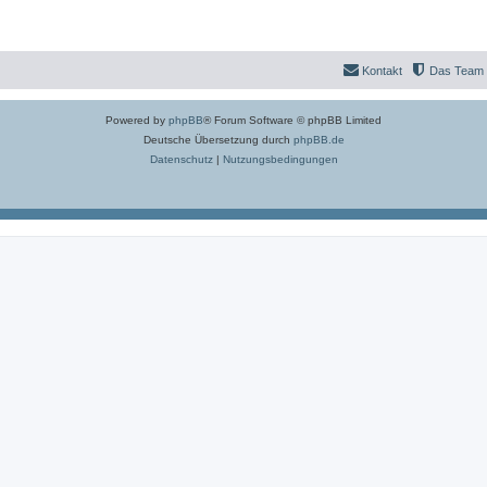
Kontakt
Das Team
Powered by
phpBB
® Forum Software © phpBB Limited
Deutsche Übersetzung durch
phpBB.de
Datenschutz
|
Nutzungsbedingungen