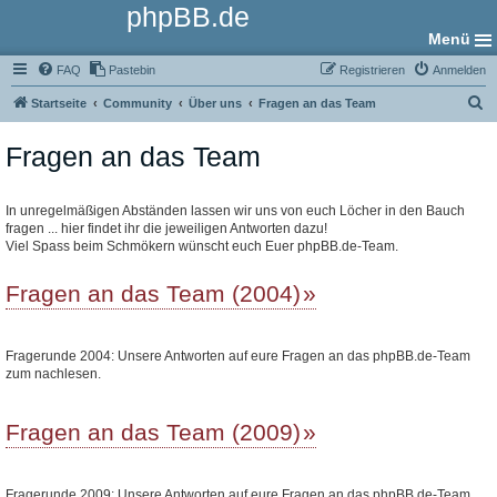
phpBB.de
Menü
FAQ
Pastebin
Registrieren
Anmelden
S
Startseite
Community
Über uns
Fragen an das Team
u
Fragen an das Team
c
h
e
In unregelmäßigen Abständen lassen wir uns von euch Löcher in den Bauch
fragen ... hier findet ihr die jeweiligen Antworten dazu!
Viel Spass beim Schmökern wünscht euch Euer phpBB.de-Team.
Fragen an das Team (2004)
Fragerunde 2004: Unsere Antworten auf eure Fragen an das phpBB.de-Team
zum nachlesen.
Fragen an das Team (2009)
Fragerunde 2009: Unsere Antworten auf eure Fragen an das phpBB.de-Team