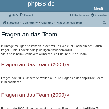
phpBB.de
Menü
FAQ
Pastebin
Registrieren
Anmelden
S
Startseite
Community
Über uns
Fragen an das Team
u
Fragen an das Team
c
h
e
In unregelmäßigen Abständen lassen wir uns von euch Löcher in den Bauch
fragen ... hier findet ihr die jeweiligen Antworten dazu!
Viel Spass beim Schmökern wünscht euch Euer phpBB.de-Team.
Fragen an das Team (2004)
Fragerunde 2004: Unsere Antworten auf eure Fragen an das phpBB.de-Team
zum nachlesen.
Fragen an das Team (2009)
Fragerunde 2009: Unsere Antworten auf eure Fragen an das phpBB.de-Team