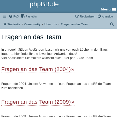
phpBB.de
Menü
FAQ
Pastebin
Registrieren
Anmelden
S
Startseite
Community
Über uns
Fragen an das Team
u
Fragen an das Team
c
h
e
In unregelmäßigen Abständen lassen wir uns von euch Löcher in den Bauch
fragen ... hier findet ihr die jeweiligen Antworten dazu!
Viel Spass beim Schmökern wünscht euch Euer phpBB.de-Team.
Fragen an das Team (2004)
Fragerunde 2004: Unsere Antworten auf eure Fragen an das phpBB.de-Team
zum nachlesen.
Fragen an das Team (2009)
Fragerunde 2009: Unsere Antworten auf eure Fragen an das phpBB.de-Team