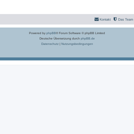
Kontakt
Das Team
Powered by
phpBB
® Forum Software © phpBB Limited
Deutsche Übersetzung durch
phpBB.de
Datenschutz
|
Nutzungsbedingungen