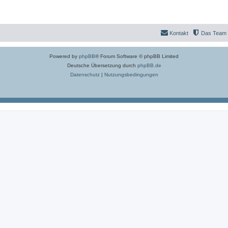
Kontakt
Das Team
Powered by
phpBB
® Forum Software © phpBB Limited
Deutsche Übersetzung durch
phpBB.de
Datenschutz
|
Nutzungsbedingungen