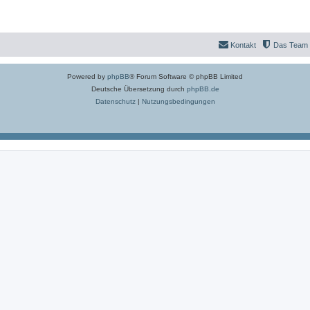
Kontakt
Das Team
Powered by
phpBB
® Forum Software © phpBB Limited
Deutsche Übersetzung durch
phpBB.de
Datenschutz
|
Nutzungsbedingungen