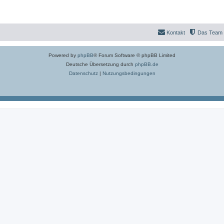
Kontakt
Das Team
Powered by
phpBB
® Forum Software © phpBB Limited
Deutsche Übersetzung durch
phpBB.de
Datenschutz
|
Nutzungsbedingungen