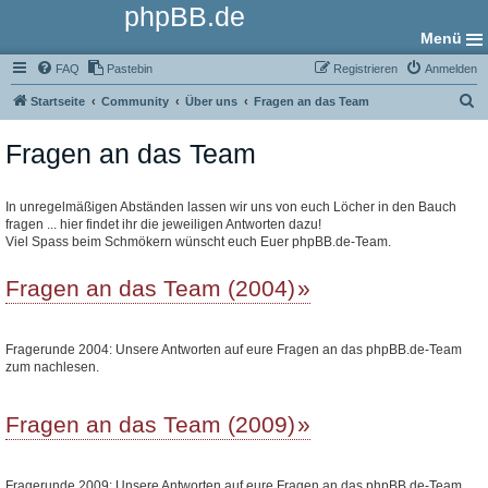
phpBB.de
Menü
FAQ
Pastebin
Registrieren
Anmelden
S
Startseite
Community
Über uns
Fragen an das Team
u
Fragen an das Team
c
h
e
In unregelmäßigen Abständen lassen wir uns von euch Löcher in den Bauch
fragen ... hier findet ihr die jeweiligen Antworten dazu!
Viel Spass beim Schmökern wünscht euch Euer phpBB.de-Team.
Fragen an das Team (2004)
Fragerunde 2004: Unsere Antworten auf eure Fragen an das phpBB.de-Team
zum nachlesen.
Fragen an das Team (2009)
Fragerunde 2009: Unsere Antworten auf eure Fragen an das phpBB.de-Team