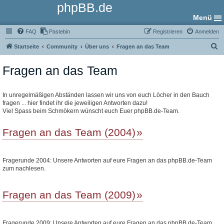
phpBB.de
Menü
FAQ
Pastebin
Registrieren
Anmelden
S
Startseite
Community
Über uns
Fragen an das Team
u
Fragen an das Team
c
h
e
In unregelmäßigen Abständen lassen wir uns von euch Löcher in den Bauch
fragen ... hier findet ihr die jeweiligen Antworten dazu!
Viel Spass beim Schmökern wünscht euch Euer phpBB.de-Team.
Fragen an das Team (2004)
Fragerunde 2004: Unsere Antworten auf eure Fragen an das phpBB.de-Team
zum nachlesen.
Fragen an das Team (2009)
Fragerunde 2009: Unsere Antworten auf eure Fragen an das phpBB.de-Team