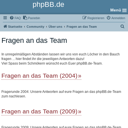
phpBB.de
Menü
FAQ
Pastebin
Registrieren
Anmelden
S
Startseite
Community
Über uns
Fragen an das Team
u
Fragen an das Team
c
h
e
In unregelmäßigen Abständen lassen wir uns von euch Löcher in den Bauch
fragen ... hier findet ihr die jeweiligen Antworten dazu!
Viel Spass beim Schmökern wünscht euch Euer phpBB.de-Team.
Fragen an das Team (2004)
Fragerunde 2004: Unsere Antworten auf eure Fragen an das phpBB.de-Team
zum nachlesen.
Fragen an das Team (2009)
Fragerunde 2009: Unsere Antworten auf eure Fragen an das phpBB.de-Team