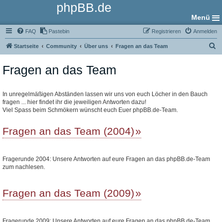
phpBB.de
Menü
FAQ
Pastebin
Registrieren
Anmelden
S
Startseite
Community
Über uns
Fragen an das Team
u
Fragen an das Team
c
h
e
In unregelmäßigen Abständen lassen wir uns von euch Löcher in den Bauch
fragen ... hier findet ihr die jeweiligen Antworten dazu!
Viel Spass beim Schmökern wünscht euch Euer phpBB.de-Team.
Fragen an das Team (2004)
Fragerunde 2004: Unsere Antworten auf eure Fragen an das phpBB.de-Team
zum nachlesen.
Fragen an das Team (2009)
Fragerunde 2009: Unsere Antworten auf eure Fragen an das phpBB.de-Team