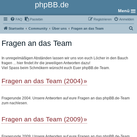
phpBB.de
Menü
FAQ
Pastebin
Registrieren
Anmelden
S
Startseite
Community
Über uns
Fragen an das Team
u
Fragen an das Team
c
h
e
In unregelmäßigen Abständen lassen wir uns von euch Löcher in den Bauch
fragen ... hier findet ihr die jeweiligen Antworten dazu!
Viel Spass beim Schmökern wünscht euch Euer phpBB.de-Team.
Fragen an das Team (2004)
Fragerunde 2004: Unsere Antworten auf eure Fragen an das phpBB.de-Team
zum nachlesen.
Fragen an das Team (2009)
Fragerunde 2009: Unsere Antworten auf eure Fragen an das phpBB.de-Team