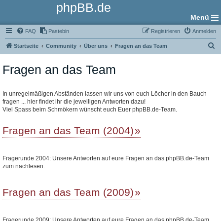
phpBB.de
Menü
FAQ
Pastebin
Registrieren
Anmelden
S
Startseite
Community
Über uns
Fragen an das Team
u
Fragen an das Team
c
h
e
In unregelmäßigen Abständen lassen wir uns von euch Löcher in den Bauch
fragen ... hier findet ihr die jeweiligen Antworten dazu!
Viel Spass beim Schmökern wünscht euch Euer phpBB.de-Team.
Fragen an das Team (2004)
Fragerunde 2004: Unsere Antworten auf eure Fragen an das phpBB.de-Team
zum nachlesen.
Fragen an das Team (2009)
Fragerunde 2009: Unsere Antworten auf eure Fragen an das phpBB.de-Team