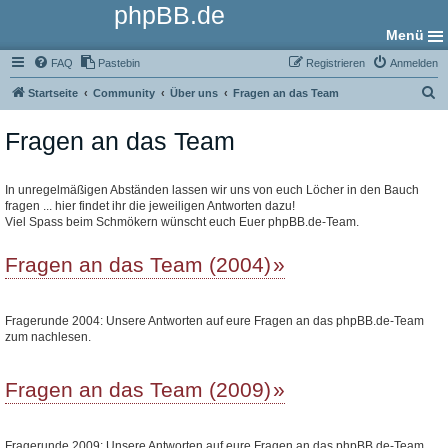
phpBB.de
Menü
FAQ
Pastebin
Registrieren
Anmelden
S
Startseite
Community
Über uns
Fragen an das Team
u
Fragen an das Team
c
h
e
In unregelmäßigen Abständen lassen wir uns von euch Löcher in den Bauch
fragen ... hier findet ihr die jeweiligen Antworten dazu!
Viel Spass beim Schmökern wünscht euch Euer phpBB.de-Team.
Fragen an das Team (2004)
Fragerunde 2004: Unsere Antworten auf eure Fragen an das phpBB.de-Team
zum nachlesen.
Fragen an das Team (2009)
Fragerunde 2009: Unsere Antworten auf eure Fragen an das phpBB.de-Team