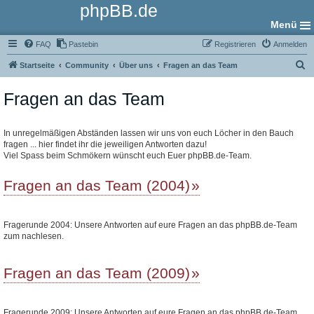
phpBB.de
Menü
FAQ
Pastebin
Registrieren
Anmelden
S
Startseite
Community
Über uns
Fragen an das Team
u
Fragen an das Team
c
h
e
In unregelmäßigen Abständen lassen wir uns von euch Löcher in den Bauch
fragen ... hier findet ihr die jeweiligen Antworten dazu!
Viel Spass beim Schmökern wünscht euch Euer phpBB.de-Team.
Fragen an das Team (2004)
Fragerunde 2004: Unsere Antworten auf eure Fragen an das phpBB.de-Team
zum nachlesen.
Fragen an das Team (2009)
Fragerunde 2009: Unsere Antworten auf eure Fragen an das phpBB.de-Team