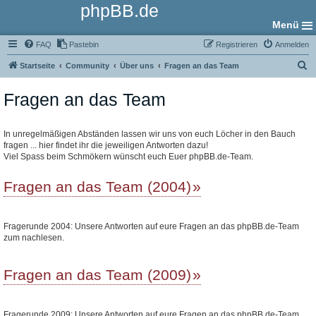
phpBB.de
Menü
FAQ
Pastebin
Registrieren
Anmelden
S
Startseite
Community
Über uns
Fragen an das Team
u
Fragen an das Team
c
h
e
In unregelmäßigen Abständen lassen wir uns von euch Löcher in den Bauch
fragen ... hier findet ihr die jeweiligen Antworten dazu!
Viel Spass beim Schmökern wünscht euch Euer phpBB.de-Team.
Fragen an das Team (2004)
Fragerunde 2004: Unsere Antworten auf eure Fragen an das phpBB.de-Team
zum nachlesen.
Fragen an das Team (2009)
Fragerunde 2009: Unsere Antworten auf eure Fragen an das phpBB.de-Team