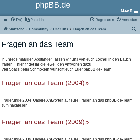
phpBB.de
Menü
FAQ
Pastebin
Registrieren
Anmelden
S
Startseite
Community
Über uns
Fragen an das Team
u
Fragen an das Team
c
h
e
In unregelmäßigen Abständen lassen wir uns von euch Löcher in den Bauch
fragen ... hier findet ihr die jeweiligen Antworten dazu!
Viel Spass beim Schmökern wünscht euch Euer phpBB.de-Team.
Fragen an das Team (2004)
Fragerunde 2004: Unsere Antworten auf eure Fragen an das phpBB.de-Team
zum nachlesen.
Fragen an das Team (2009)
Fragerunde 2009: Unsere Antworten auf eure Fragen an das phpBB.de-Team