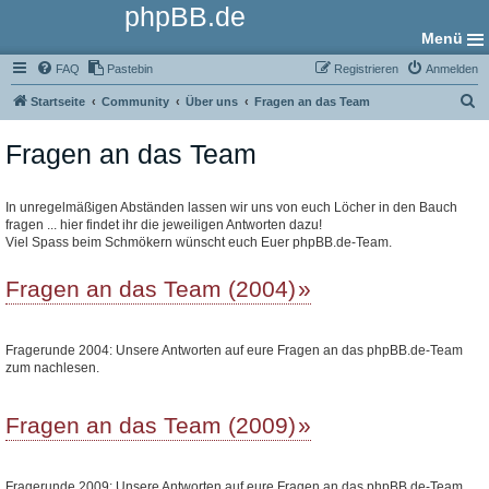
phpBB.de
Menü
FAQ
Pastebin
Registrieren
Anmelden
S
Startseite
Community
Über uns
Fragen an das Team
u
Fragen an das Team
c
h
e
In unregelmäßigen Abständen lassen wir uns von euch Löcher in den Bauch
fragen ... hier findet ihr die jeweiligen Antworten dazu!
Viel Spass beim Schmökern wünscht euch Euer phpBB.de-Team.
Fragen an das Team (2004)
Fragerunde 2004: Unsere Antworten auf eure Fragen an das phpBB.de-Team
zum nachlesen.
Fragen an das Team (2009)
Fragerunde 2009: Unsere Antworten auf eure Fragen an das phpBB.de-Team