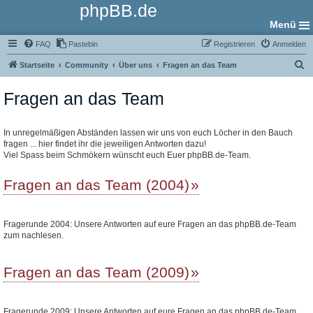
phpBB.de
Menü
FAQ
Pastebin
Registrieren
Anmelden
S
Startseite
Community
Über uns
Fragen an das Team
u
Fragen an das Team
c
h
e
In unregelmäßigen Abständen lassen wir uns von euch Löcher in den Bauch
fragen ... hier findet ihr die jeweiligen Antworten dazu!
Viel Spass beim Schmökern wünscht euch Euer phpBB.de-Team.
Fragen an das Team (2004)
Fragerunde 2004: Unsere Antworten auf eure Fragen an das phpBB.de-Team
zum nachlesen.
Fragen an das Team (2009)
Fragerunde 2009: Unsere Antworten auf eure Fragen an das phpBB.de-Team