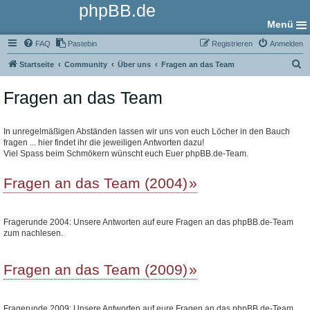
phpBB.de
Menü
FAQ
Pastebin
Registrieren
Anmelden
S
Startseite
Community
Über uns
Fragen an das Team
u
Fragen an das Team
c
h
e
In unregelmäßigen Abständen lassen wir uns von euch Löcher in den Bauch
fragen ... hier findet ihr die jeweiligen Antworten dazu!
Viel Spass beim Schmökern wünscht euch Euer phpBB.de-Team.
Fragen an das Team (2004)
Fragerunde 2004: Unsere Antworten auf eure Fragen an das phpBB.de-Team
zum nachlesen.
Fragen an das Team (2009)
Fragerunde 2009: Unsere Antworten auf eure Fragen an das phpBB.de-Team